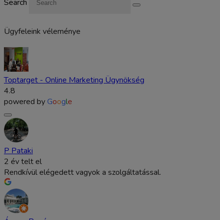
Search
Ügyfeleink véleménye
Toptarget - Online Marketing Ügynökség
4.8
powered by
G
o
o
g
l
e
P Pataki
2 év telt el
Rendkívül elégedett vagyok a szolgáltatással.