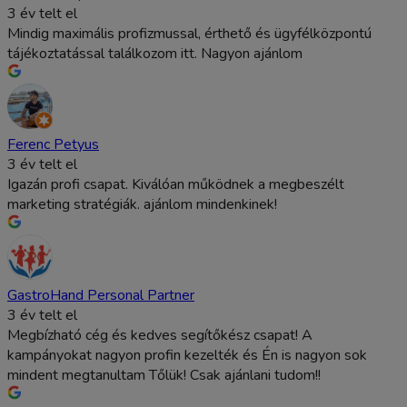
3 év telt el
Mindig maximális profizmussal, érthető és ügyfélközpontú
tájékoztatással találkozom itt. Nagyon ajánlom
Ferenc Petyus
3 év telt el
Igazán profi csapat. Kiválóan működnek a megbeszélt
marketing stratégiák. ajánlom mindenkinek!
GastroHand Personal Partner
3 év telt el
Megbízható cég és kedves segítőkész csapat! A
kampányokat nagyon profin kezelték és Én is nagyon sok
mindent megtanultam Tőlük! Csak ajánlani tudom!!