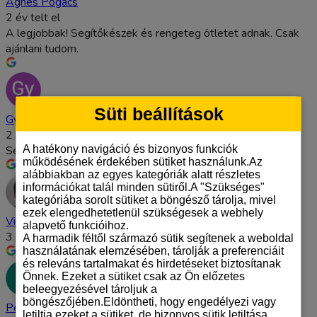
Ágnes Pogács
2 év telt el
A legjobbak! Segítőkészek és rengeteg ötletet adnak. Csak
ajánlani tudom.
Süti beállítások
Gyula Kiss
2 év telt el
A hatékony navigáció és bizonyos funkciók
Segítőkész csapat, értik a dolgukat, ajánlani tudom őket.
működésének érdekében sütiket használunk.Az
alábbiakban az egyes kategóriák alatt részletes
információkat talál minden sütiről.A "Szükséges"
kategóriába sorolt sütiket a böngésző tárolja, mivel
ezek elengedhetetlenül szükségesek a webhely
Viharos Ottó
alapvető funkcióihoz.
3 év telt el
A harmadik féltől származó sütik segítenek a weboldal
használatának elemzésében, tárolják a preferenciáit
és releváns tartalmakat és hirdetéseket biztosítanak
Önnek. Ezeket a sütiket csak az Ön előzetes
beleegyezésével tároljuk a
böngészőjében.Eldöntheti, hogy engedélyezi vagy
Péter Schefer
letiltja ezeket a sütiket, de bizonyos sütik letiltása