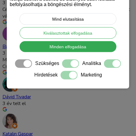
3 év telt el
befolyásolhatja a böngészési élményt.
Céltudatos és hatékony marketing. Sajnálom, hogy nem őket
választottam korábban.
Mind elutasítása
Kiválasztottak elfogadása
Bálint Renáta
Minden elfogadása
3 év telt el
Magas szakértelem, megbízható ügynökség!
Szükséges
Analitika
Csak ajánlani tudom!
Hirdetések
Marketing
Dávid Tivadar
3 év telt el
Katalin Gaspar