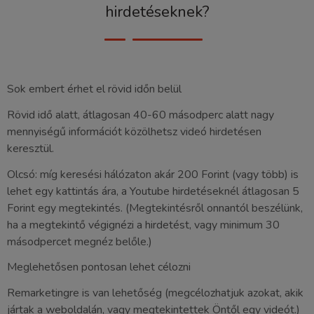
hirdetéseknek?
Sok embert érhet el rövid időn belül
Rövid idő alatt, átlagosan 40-60 másodperc alatt nagy
mennyiségű információt közölhetsz videó hirdetésen
keresztül.
Olcsó: míg keresési hálózaton akár 200 Forint (vagy több) is
lehet egy kattintás ára, a Youtube hirdetéseknél átlagosan 5
Forint egy megtekintés. (Megtekintésről onnantól beszélünk,
ha a megtekintő végignézi a hirdetést, vagy minimum 30
másodpercet megnéz belőle.)
Meglehetősen pontosan lehet célozni
Remarketingre is van lehetőség (megcélozhatjuk azokat, akik
jártak a weboldalán, vagy megtekintettek Öntől egy videót.)