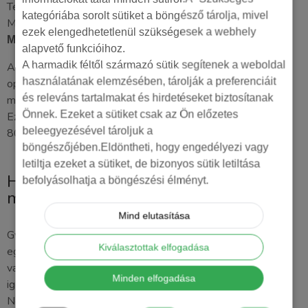
Termék és márka fontolóra vétele
kategóriába sorolt sütiket a böngésző tárolja, mivel
Márka ismertsége és elérése
ezek elengedhetetlenül szükségesek a webhely
Mennyibe kerül a szolgáltatás?
alapvető funkcióihoz.
A harmadik féltől származó sütik segítenek a weboldal
Az Google Ads és Youtube kampányok rendszeres
használatának elemzésében, tárolják a preferenciáit
optimalizálásának munkadíja a havi költségkeret 15%-a, de
és releváns tartalmakat és hirdetéseket biztosítanak
minimum 80.000Ft+ÁFA/hó.
Önnek. Ezeket a sütiket csak az Ön előzetes
Ezen felül egyszeri fiók setup költsége szintén
beleegyezésével tároljuk a
80.000Ft+ÁFA
böngészőjében.Eldöntheti, hogy engedélyezi vagy
letiltja ezeket a sütiket, de bizonyos sütik letiltása
Hirdetés nélkül szeretne sok videó
befolyásolhatja a böngészési élményt.
megtekintést?
Mind elutasítása
Gyakran előfordul, hogy nem a Youtube csatorna, vagy az
Kiválasztottak elfogadása
egyik videó népszerűsítése a fő cél, hanem presztízs értéke
van a magas számú videó megtekintésnek. Erre a speciális
Minden elfogadása
igényre is kidolgoztunk egy megoldást.
Nem kell fizetnie a hirdetésekért és kampány kezelésért