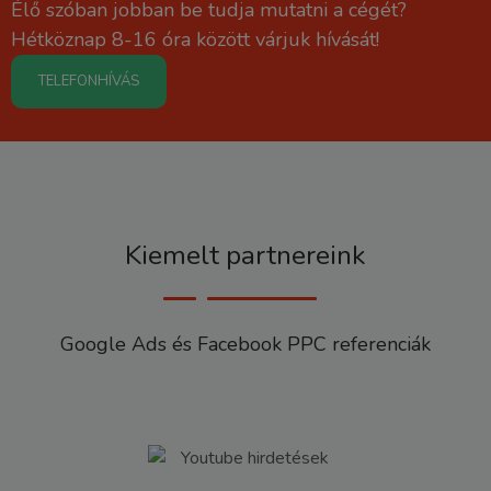
Élő szóban jobban be tudja mutatni a cégét?
Hétköznap 8-16 óra között várjuk hívását!
TELEFONHÍVÁS
Kiemelt partnereink
Google Ads és Facebook PPC referenciák