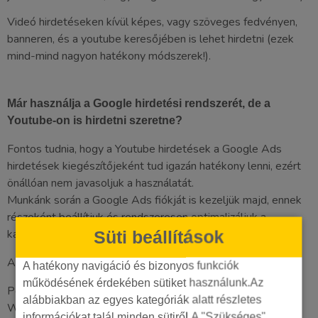
Videó hirdetéseken kívül képes, vagy szöveges fedvényen,
banneren, és a youtube keresőjében is lehet hirdetni (ezek
mind-mind nagyon hatékony módszerek!).
Már használja a Google hirdetési rendszerét, de a
Youtube-on is hirdetni szeretne?
Fontos tudnia, hogy a Youtube hirdetések a Google Ads
hirdetések kiegészítőjeként tud igazán hatékony lenni, ezért
önállóan nem javasoljuk a használatát.
Munkánk során a Google Ads fiókját is kezeljük majd, ennek
részeként beállítjuk és rendszeresen optimalizáljuk a
kapcsolódó videó kampányokat is.
Süti beállítások
A következő kampánycélok közül választhat:
A hatékony navigáció és bizonyos funkciók
működésének érdekében sütiket használunk.Az
Potenciális ügyfelek számának növelése
alábbiakban az egyes kategóriák alatt részletes
Webhelyforgalom növelése
információkat talál minden sütiről.A "Szükséges"