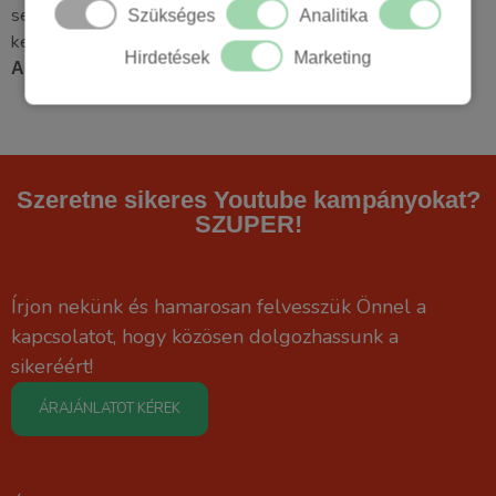
sem, helyette videó megtekintéseket tudunk adni rendkívül
Szükséges
Analitika
kedvező áron.
Hirdetések
Marketing
A részletekért hívjon, vagy írjon most!
Szeretne sikeres Youtube kampányokat?
SZUPER!
Írjon nekünk és hamarosan felvesszük Önnel a
kapcsolatot, hogy közösen dolgozhassunk a
sikeréért!
ÁRAJÁNLATOT KÉREK