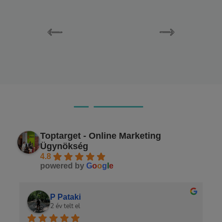
Ügyfeleink véleménye
Toptarget - Online Marketing
Ügynökség
4.8
powered by
G
o
o
g
l
e
P Pataki
2 év telt el