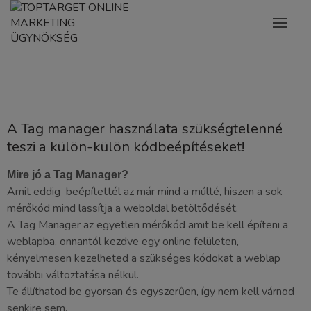
A Tag manager használata szükségtelenné
teszi a
külön-külön kódbeépítéseket!
Mire jó a Tag Manager?
Amit eddig beépítettél az már mind a múlté, hiszen a sok
mérőkód mind lassítja a weboldal betöltődését.
A Tag Manager az egyetlen mérőkód amit be kell építeni a
weblapba, onnantól kezdve egy online felületen,
kényelmesen kezelheted a szükséges kódokat a weblap
további változtatása nélkül.
Te állíthatod be gyorsan és egyszerűen, így nem kell várnod
senkire sem.