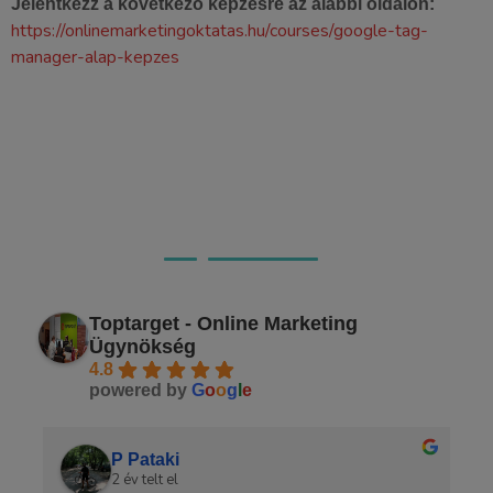
Jelentkezz a következő képzésre az alábbi oldalon:
https://onlinemarketingoktatas.hu/courses/google-tag-
manager-alap-kepzes
Ügyfeleink véleménye
Toptarget - Online Marketing
Ügynökség
4.8
powered by
G
o
o
g
l
e
P Pataki
2 év telt el