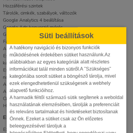
Hozzáférési szintek
Tárolók, cimkék, szabályok, változók
Google Analytics 4 beállítása
Google Ads konverzió mérés
Google Ads remarketing kód
Süti beállítások
Facebook alap pixel
A hatékony navigáció és bizonyos funkciók
Analytics E-commerce (GA 4 )
működésének érdekében sütiket használunk.Az
Események mérése: telefonszámra kattintás, email címre
alábbiakban az egyes kategóriák alatt részletes
kattintás
információkat talál minden sütiről.A "Szükséges"
Események elküldése Google Analytics-nek és Facebook-
kategóriába sorolt sütiket a böngésző tárolja, mivel
nak
ezek elengedhetetlenül szükségesek a webhely
AJAX-os űrlapok mérése
alapvető funkcióihoz.
A hibakeresés alapjai
A harmadik féltől származó sütik segítenek a weboldal
Chat beépítése Tag Manageren keresztül
használatának elemzésében, tárolják a preferenciáit
Hőtérkép szoftver beépítése Tag Manageren keresztül
és releváns tartalmakat és hirdetéseket biztosítanak
Előnyök:
Önnek. Ezeket a sütiket csak az Ön előzetes
beleegyezésével tároljuk a
Ez nem egy hagyományos oktatás, mindenki a saját tag
böngészőjében.Eldöntheti, hogy engedélyezi vagy