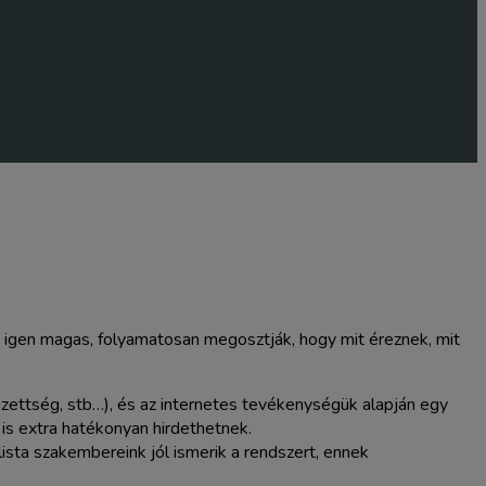
sa igen magas, folyamatosan megosztják, hogy mit éreznek, mit
égzettség, stb…), és az internetes tevékenységük alapján egy
 is extra hatékonyan hirdethetnek.
ista szakembereink jól ismerik a rendszert, ennek