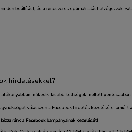
 minden beállítást, és a rendszeres optimalizálást elvégezzük, val
ok hirdetésekkel?
al hatékonyabban működik, kisebb költségek mellett pontosabban 
ügynökséget válasszon a Facebook hirdetés kezelésére, amiért a
,
bízza ránk a Facebook kampányainak kezelését!
áthatóak. Csak az első kampány 42 MFt bevételt hozott 1,5 MFt 