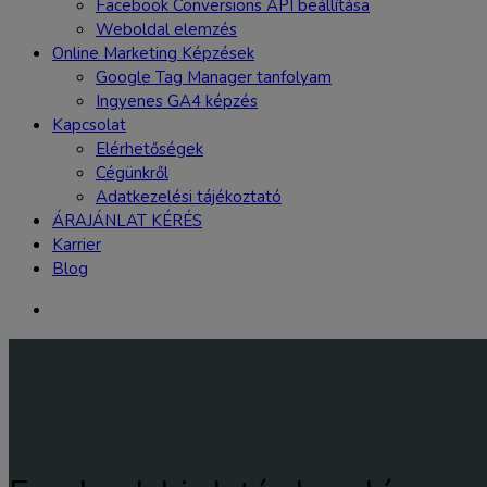
Facebook Conversions API beállítása
Weboldal elemzés
Online Marketing Képzések
Google Tag Manager tanfolyam
Ingyenes GA4 képzés
Kapcsolat
Elérhetőségek
Cégünkről
Adatkezelési tájékoztató
ÁRAJÁNLAT KÉRÉS
Karrier
Blog