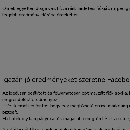
Önnek egyetlen dolga van: bízza ránk hirdetési fiókját, mi pedig
legjobb eredmény elérése érdekében.
Igazán jó eredményeket szeretne Facebo
Az ideálisan beállított és folyamatosan optimalizált fiók sokk
megrendelést eredményez.
Ezért kiemelten fontos, hogy egy megbízható online marketing 
biztosít.
Ha hatékony kampányokat és magasabb megtérülést szeretne
Az alábbi példában egyik ügyfelünk kampányainak eredményei l