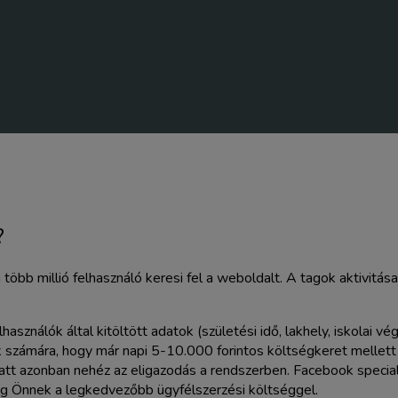
?
több millió felhasználó keresi fel a weboldalt. A tagok aktivitá
asználók által kitöltött adatok (születési idő, lakhely, iskolai v
tők számára, hogy már napi 5-10.000 forintos költségkeret mellett
att azonban nehéz az eligazodás a rendszerben. Facebook special
g Önnek a legkedvezőbb ügyfélszerzési költséggel.