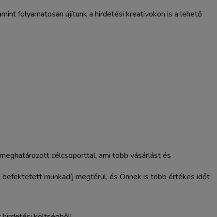
amint folyamatosan újítunk a hirdetési kreatívokon is a lehető
meghatározott célcsoporttal, ami több vásárlást és
 befektetett munkadíj megtérül, és Önnek is több értékes időt
hirdetési költségből!