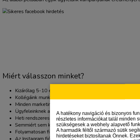
Miért válasszon minket?
Kizárólag 5-10 év tapasztalattal rendelkező szakértő kol
Kollégáink munkáját ügyvezetőnk felügyeli, aki 18 év onli
Minden marketing mérést beállítunk és elemzünk, hogy 
Ügyfeleinknek a világ bármely országában futtatunk Face
A hatékony navigáció és bizonyos fu
Heti rendszerességgel kezeljük hirdetéseit a lehető legj
részletes információkat talál minden s
Semmiért sem kérünk felárat, a Facebook hirdetések öss
szükségesek a webhely alapvető funk
A harmadik féltől származó sütik segí
Folyamatosan figyeljük a Facebook hirdetések újdonságait,
hirdetéseket biztosítanak Önnek. Eze
Az Instagram fiókjában is hirdetünk, felár nélkül.