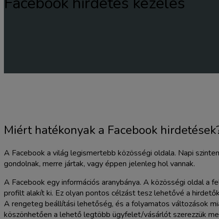
Facebook hirdetés kezelés
Miért hatékonyak a Facebook hirdetések
A Facebook a világ legismertebb közösségi oldala. Napi szinten 
gondolnak, merre jártak, vagy éppen jelenleg hol vannak.
A Facebook egy információs aranybánya. A közösségi oldal a felh
profilt alakít ki. Ez olyan pontos célzást tesz lehetővé a hirde
A rengeteg beállítási lehetőség, és a folyamatos változások mi
köszönhetően a lehető legtöbb ügyfelet/vásárlót szerezzük me