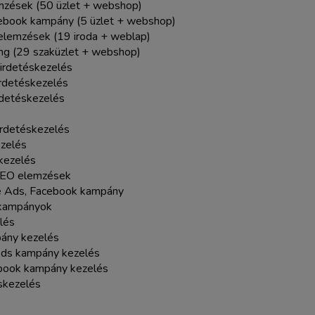
emzések (50 üzlet + webshop)
cebook kampány (5 üzlet + webshop)
elemzések (19 iroda + weblap)
ing (29 szaküzlet + webshop)
hirdetéskezelés
rdetéskezelés
rdetéskezelés
rdetéskezelés
ezelés
kezelés
 SEO elemzések
le Ads, Facebook kampány
k kampányok
lés
pány kezelés
 Ads kampány kezelés
cebook kampány kezelés
skezelés