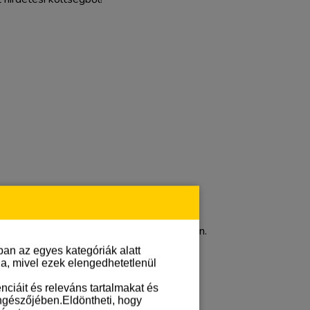
eddig.
g az elérhető legjobb eredmény érdekében.
an az egyes kategóriák alatt
lja, mivel ezek elengedhetetlenül
ciáit és releváns tartalmakat és
öngészőjében.Eldöntheti, hogy