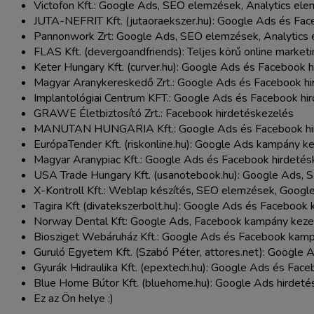
Victofon Kft.: Google Ads, SEO elemzések, Analytics el
JUTA-NEFRIT Kft. (jutaoraekszer.hu): Google Ads és Fa
Pannonwork Zrt: Google Ads, SEO elemzések, Analytics 
FLAS Kft. (devergoandfriends): Teljes körű online market
Keter Hungary Kft. (curver.hu): Google Ads és Facebook 
Magyar Aranykereskedő Zrt.: Google Ads és Facebook hi
Implantológiai Centrum KFT.: Google Ads és Facebook hi
GRAWE Életbiztosító Zrt.: Facebook hirdetéskezelés
MANUTAN HUNGARIA Kft.: Google Ads és Facebook hi
EurópaTender Kft. (riskonline.hu): Google Ads kampány k
Magyar Aranypiac Kft.: Google Ads és Facebook hirdetés
USA Trade Hungary Kft. (usanotebook.hu): Google Ads,
X-Kontroll Kft.: Weblap készítés, SEO elemzések, Goog
Tagira Kft (divatekszerbolt.hu): Google Ads és Faceboo
Norway Dental Kft: Google Ads, Facebook kampány keze
Biosziget Webáruház Kft.: Google Ads és Facebook kam
Guruló Egyetem Kft. (Szabó Péter, attores.net): Google
Gyurák Hidraulika Kft. (epextech.hu): Google Ads és Fa
Blue Home Bútor Kft. (bluehome.hu): Google Ads hirdeté
Ez az Ön helye :)