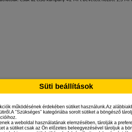
Süti beállítások
légáink végzik a munkát, akik többszáz Facebook fiókot kezeltek 
ne marketing tapasztalattal rendelkezik.
minden esetben a lehető legmegalapozottabb döntést hozzuk me
book hirdetéseket.
nkciók működésének érdekében sütiket használunk.Az alábbiakb
obb teljesítmény elérése érdekében.
ütiről.A "Szükséges" kategóriába sorolt sütiket a böngésző táro
zes lehetőségét kihasználva dolgozunk
cióihoz.
tenek a weboldal használatának elemzésében, tárolják a preferen
 erről tájékoztatjuk és fiókjában bevezetjük azokat.
ket a sütiket csak az Ön előzetes beleegyezésével tároljuk a b