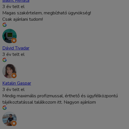
Bálint Renáta
3 év telt el
Magas szakértelem, megbízható ügynökség!
Csak ajánlani tudom!
Dávid Tivadar
3 év telt el
Katalin Gaspar
3 év telt el
Mindig maximális profizmussal, érthető és ügyfélközpontú
tájékoztatással találkozom itt. Nagyon ajánlom