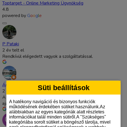
Toptarget - Online Marketing Ügynökség
4.8
powered by
G
o
o
g
l
e
P Pataki
2 év telt el
Rendkívül elégedett vagyok a szolgáltatással.
Ágnes Pogács
Süti beállítások
2 év telt el
A legjobbak! Segítőkészek és rengeteg ötletet adnak. Csak
A hatékony navigáció és bizonyos funkciók
ajánlani tudom.
működésének érdekében sütiket használunk.Az
alábbiakban az egyes kategóriák alatt részletes
információkat talál minden sütiről.A "Szükséges"
kategóriába sorolt sütiket a böngésző tárolja, mivel
ezek elengedhetetlenül szükségesek a webhely