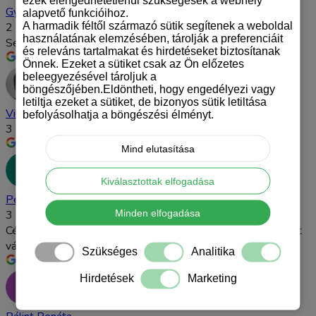
Gyula Kiss
alapvető funkcióihoz.
A harmadik féltől származó sütik segítenek a weboldal
2 év telt el
használatának elemzésében, tárolják a preferenciáit
Segítőkész csapat, értik a dolgukat, ajánlani tudom őket.
és releváns tartalmakat és hirdetéseket biztosítanak
Önnek. Ezeket a sütiket csak az Ön előzetes
beleegyezésével tároljuk a
böngészőjében.Eldöntheti, hogy engedélyezi vagy
letiltja ezeket a sütiket, de bizonyos sütik letiltása
Viharos Ottó
befolyásolhatja a böngészési élményt.
3 év telt el
Mind elutasítása
Kiválasztottak elfogadása
Péter Schefer
Minden elfogadása
3 év telt el
Céltudatos és hatékony marketing. Sajnálom, hogy nem őket
választottam korábban.
Szükséges
Analitika
Hirdetések
Marketing