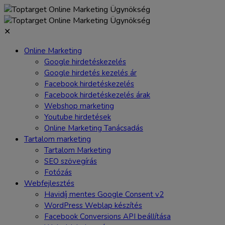
✕
Online Marketing
Google hirdetéskezelés
Google hirdetés kezelés ár
Facebook hirdetéskezelés
Facebook hirdetéskezelés árak
Webshop marketing
Youtube hirdetések
Online Marketing Tanácsadás
Tartalom marketing
Tartalom Marketing
SEO szövegírás
Fotózás
Webfejlesztés
Havidíj mentes Google Consent v2
WordPress Weblap készítés
Facebook Conversions API beállítása