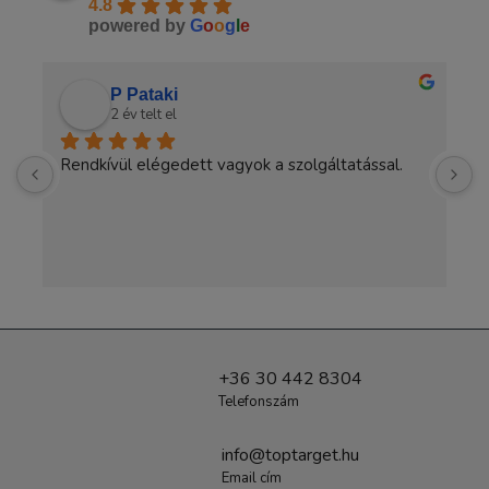
4.8
powered by
G
o
o
g
l
e
P Pataki
2 év telt el
Rendkívül elégedett vagyok a szolgáltatással.
A
a
+36 30 442 8304
Telefonszám
info@toptarget.hu
Email cím