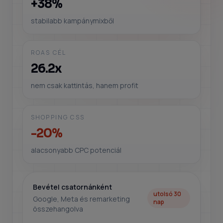
+38%
stabilabb kampánymixből
ROAS CÉL
26.2x
nem csak kattintás, hanem profit
SHOPPING CSS
-20%
alacsonyabb CPC potenciál
Bevétel csatornánként
utolsó 30
Google, Meta és remarketing
nap
összehangolva