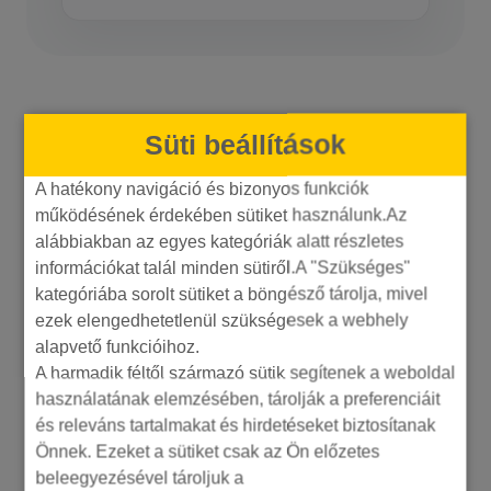
Süti beállítások
A hatékony navigáció és bizonyos funkciók
működésének érdekében sütiket használunk.Az
alábbiakban az egyes kategóriák alatt részletes
információkat talál minden sütiről.A "Szükséges"
PLATFORM ELŐNYÖK
kategóriába sorolt sütiket a böngésző tárolja, mivel
ezek elengedhetetlenül szükségesek a webhely
UNAS, Shoprenter és
alapvető funkcióihoz.
A harmadik féltől származó sütik segítenek a weboldal
WooCommerce
használatának elemzésében, tárolják a preferenciáit
webshopokhoz
extra
és releváns tartalmakat és hirdetéseket biztosítanak
Önnek. Ezeket a sütiket csak az Ön előzetes
előnyök
beleegyezésével tároljuk a