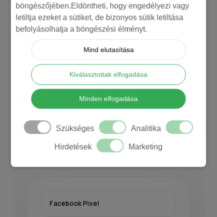
böngészőjében.Eldöntheti, hogy engedélyezi vagy
letiltja ezeket a sütiket, de bizonyos sütik letiltása
Ezeknél a rendszereknél gyorsabban
befolyásolhatja a böngészési élményt.
lehet felépíteni azokat a technikai és
mérési alapokat, amelyek a stabil
Mind elutasítása
kampánykezeléshez kellenek.
Kiválasztottak elfogadása
Kevesebb fejlesztői kör, több kontroll
az indulásnál.
Minden elfogadása
Szükséges
Analitika
UNAS
Shoprenter
WooCommerce
Hirdetések
Marketing
díjmentesen beállított elemek
Facebook Pixel