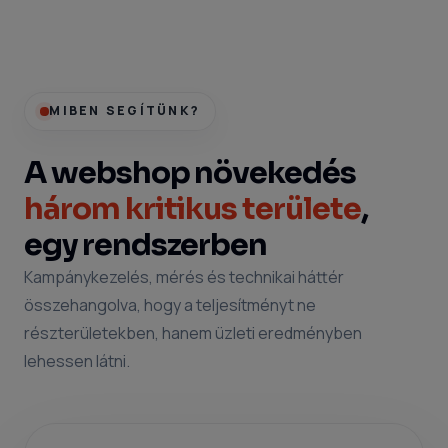
MIBEN SEGÍTÜNK?
A webshop növekedés
három kritikus területe
,
egy rendszerben
Kampánykezelés, mérés és technikai háttér
összehangolva, hogy a teljesítményt ne
részterületekben, hanem üzleti eredményben
lehessen látni.