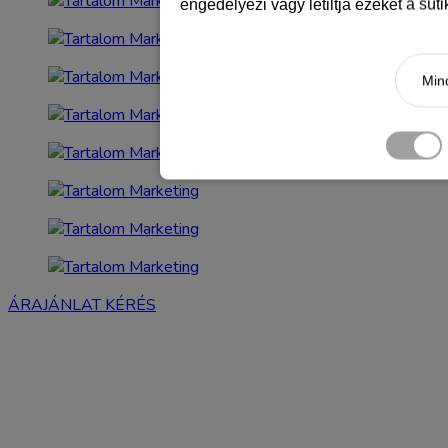
engedélyezi vagy letiltja ezeket a süt
Mind
ÁRAJÁNLAT KÉRÉS