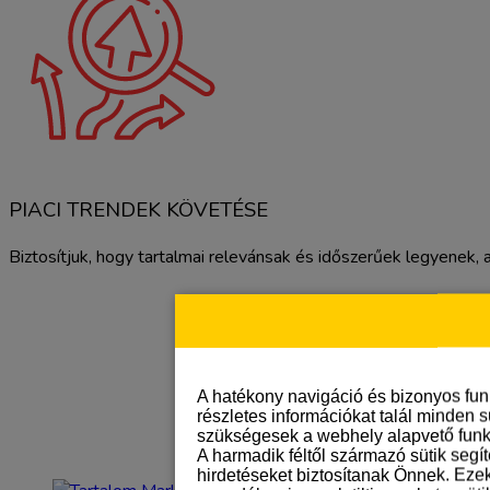
PIACI TRENDEK KÖVETÉSE
Biztosítjuk, hogy tartalmai relevánsak és időszerűek legyenek, a
A hatékony navigáció és bizonyos fu
részletes információkat talál minden s
szükségesek a webhely alapvető funk
A harmadik féltől származó sütik segí
hirdetéseket biztosítanak Önnek. Eze