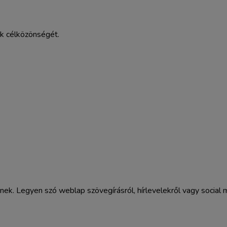
ék célközönségét.
k. Legyen szó weblap szövegírásról, hírlevelekről vagy social m