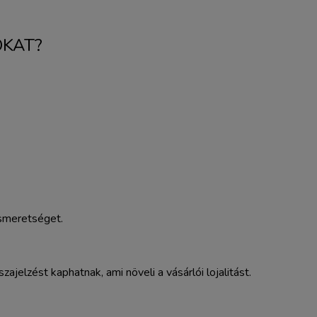
OKAT?
ismeretséget.
jelzést kaphatnak, ami növeli a vásárlói lojalitást.