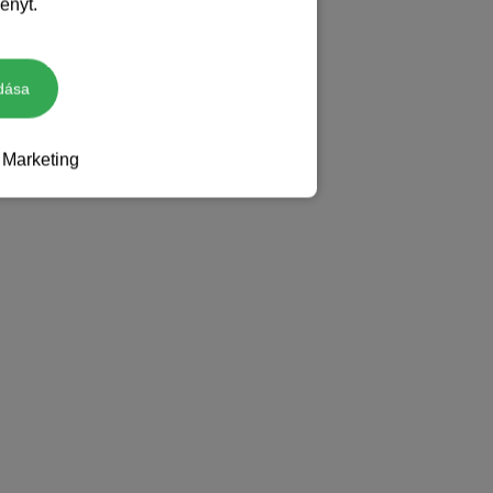
ényt.
dása
Marketing