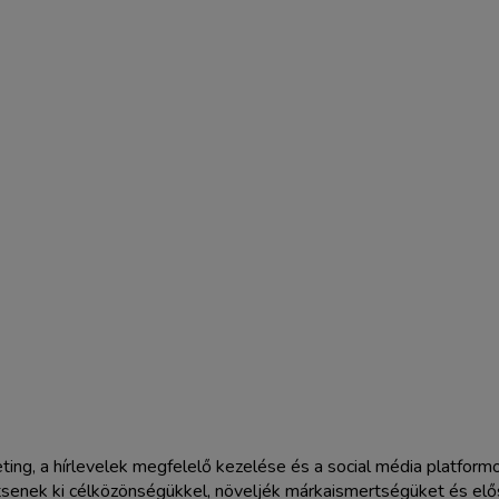
eting, a hírlevelek megfelelő kezelése és a social média platfor
tsenek ki célközönségükkel, növeljék márkaismertségüket és elős