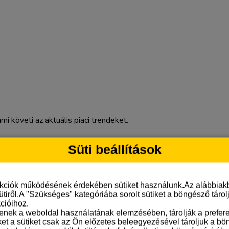
mi követi az aktuális piaci trendeket.
Süti beállítások
nkciók működésének érdekében sütiket használunk.Az alábbiakb
ütiről.A "Szükséges" kategóriába sorolt sütiket a böngésző táro
cióihoz.
tenek a weboldal használatának elemzésében, tárolják a preferen
ket a sütiket csak az Ön előzetes beleegyezésével tároljuk a b