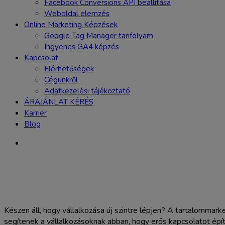
Facebook Conversions API beállítása
Weboldal elemzés
Online Marketing Képzések
Google Tag Manager tanfolyam
Ingyenes GA4 képzés
Kapcsolat
Elérhetőségek
Cégünkről
Adatkezelési tájékoztató
ÁRAJÁNLAT KÉRÉS
Karrier
Blog
Készen áll, hogy vállalkozása új szintre lépjen? A tartalommark
segítenek a vállalkozásoknak abban, hogy erős kapcsolatot épí