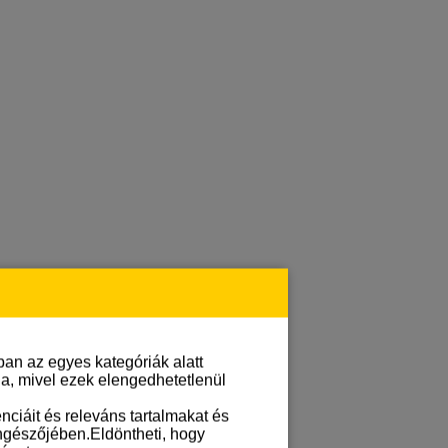
an az egyes kategóriák alatt
lja, mivel ezek elengedhetetlenül
ciáit és releváns tartalmakat és
öngészőjében.Eldöntheti, hogy