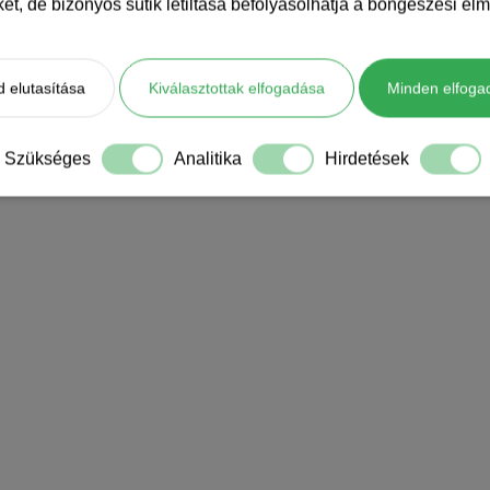
iket, de bizonyos sütik letiltása befolyásolhatja a böngészési élm
 elutasítása
Kiválasztottak elfogadása
Minden elfoga
Szükséges
Analitika
Hirdetések