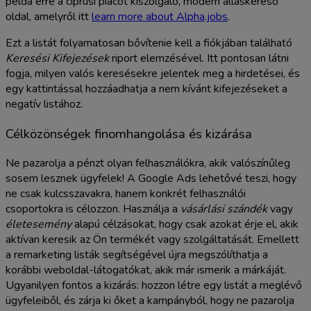
példa erre a ciprusi piacot kiszolgáló, modern álláskereső
oldal, amelyről itt
learn more about Alpha.jobs
.
Ezt a listát folyamatosan bővítenie kell a fiókjában található
Keresési Kifejezések
riport elemzésével. Itt pontosan látni
fogja, milyen valós keresésekre jelentek meg a hirdetései, és
egy kattintással hozzáadhatja a nem kívánt kifejezéseket a
negatív listához.
Célközönségek finomhangolása és kizárása
Ne pazarolja a pénzt olyan felhasználókra, akik valószínűleg
sosem lesznek ügyfelek! A Google Ads lehetővé teszi, hogy
ne csak kulcsszavakra, hanem konkrét felhasználói
csoportokra is célozzon. Használja a
vásárlási szándék
vagy
életesemény
alapú célzásokat, hogy csak azokat érje el, akik
aktívan keresik az Ön termékét vagy szolgáltatását. Emellett
a remarketing listák segítségével újra megszólíthatja a
korábbi weboldal-látogatókat, akik már ismerik a márkáját.
Ugyanilyen fontos a kizárás: hozzon létre egy listát a meglévő
ügyfeleiből, és zárja ki őket a kampányból, hogy ne pazarolja