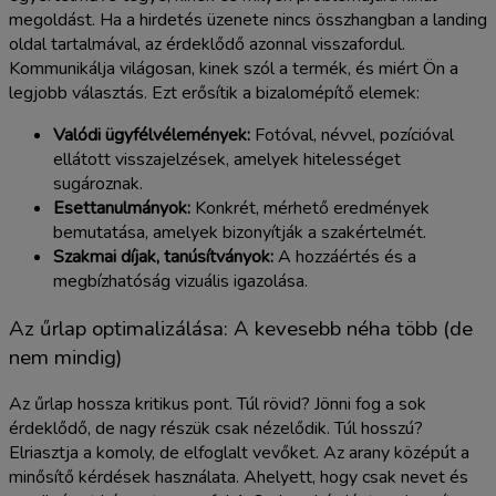
megoldást. Ha a hirdetés üzenete nincs összhangban a landing
oldal tartalmával, az érdeklődő azonnal visszafordul.
Kommunikálja világosan, kinek szól a termék, és miért Ön a
legjobb választás. Ezt erősítik a bizalomépítő elemek:
Valódi ügyfélvélemények:
Fotóval, névvel, pozícióval
ellátott visszajelzések, amelyek hitelességet
sugároznak.
Esettanulmányok:
Konkrét, mérhető eredmények
bemutatása, amelyek bizonyítják a szakértelmét.
Szakmai díjak, tanúsítványok:
A hozzáértés és a
megbízhatóság vizuális igazolása.
Az űrlap optimalizálása: A kevesebb néha több (de
nem mindig)
Az űrlap hossza kritikus pont. Túl rövid? Jönni fog a sok
érdeklődő, de nagy részük csak nézelődik. Túl hosszú?
Elriasztja a komoly, de elfoglalt vevőket. Az arany középút a
minősítő kérdések használata. Ahelyett, hogy csak nevet és