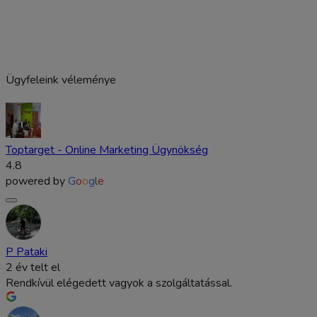
Ügyfeleink véleménye
Toptarget - Online Marketing Ügynökség
4.8
powered by
G
o
o
g
l
e
P Pataki
2 év telt el
Rendkívül elégedett vagyok a szolgáltatással.