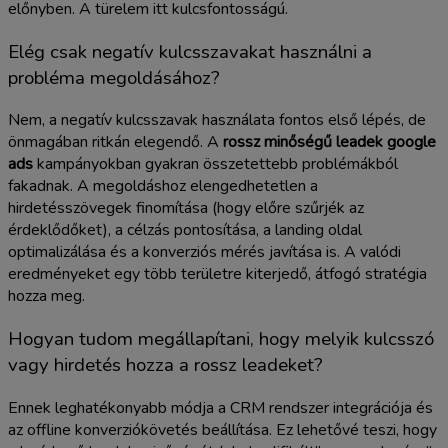
előnyben. A türelem itt kulcsfontosságú.
Elég csak negatív kulcsszavakat használni a
probléma megoldásához?
Nem, a negatív kulcsszavak használata fontos első lépés, de
önmagában ritkán elegendő. A
rossz minőségű leadek google
ads
kampányokban gyakran összetettebb problémákból
fakadnak. A megoldáshoz elengedhetetlen a
hirdetésszövegek finomítása (hogy előre szűrjék az
érdeklődőket), a célzás pontosítása, a landing oldal
optimalizálása és a konverziós mérés javítása is. A valódi
eredményeket egy több területre kiterjedő, átfogó stratégia
hozza meg.
Hogyan tudom megállapítani, hogy melyik kulcsszó
vagy hirdetés hozza a rossz leadeket?
Ennek leghatékonyabb módja a CRM rendszer integrációja és
az offline konverziókövetés beállítása. Ez lehetővé teszi, hogy