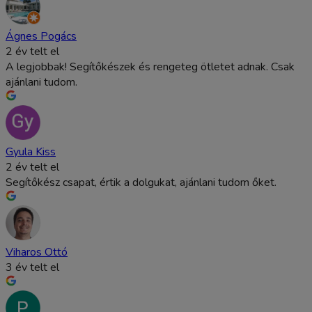
Ágnes Pogács
2 év telt el
A legjobbak! Segítőkészek és rengeteg ötletet adnak. Csak
ajánlani tudom.
Gyula Kiss
2 év telt el
Segítőkész csapat, értik a dolgukat, ajánlani tudom őket.
Viharos Ottó
3 év telt el