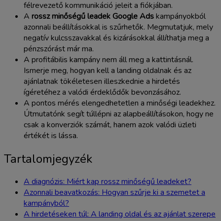
félrevezető kommunikáció jeleit a fiókjában.
A
rossz minőségű leadek Google Ads
kampányokból
azonnali beállításokkal is szűrhetők. Megmutatjuk, mely
negatív kulcsszavakkal és kizárásokkal állíthatja meg a
pénzszórást már ma.
A profitábilis kampány nem áll meg a kattintásnál.
Ismerje meg, hogyan kell a landing oldalnak és az
ajánlatnak tökéletesen illeszkednie a hirdetés
ígéretéhez a valódi érdeklődők bevonzásához.
A pontos mérés elengedhetetlen a minőségi leadekhez.
Útmutatónk segít túllépni az alapbeállításokon, hogy ne
csak a konverziók számát, hanem azok valódi üzleti
értékét is lássa.
Tartalomjegyzék
A diagnózis: Miért kap rossz minőségű leadeket?
Azonnali beavatkozás: Hogyan szűrje ki a szemetet a
kampányból?
A hirdetéseken túl: A landing oldal és az ajánlat szerepe