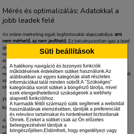
Mérés és optimalizálás: Adatokkal a
jobb leadek felé
Az online marketing egyik legfontosabb alapszabálya:
ami
nem mérhető, az nem javítható.
Ez hatványozottan igaz a lead
generáló kampányokra. Ha nem látja tisztán, hogy melyik
Süti beállítások
hirdetés, kulcsszó vagy célcsoport hozza a valóban értékes
érdeklődőket, akkor csak a sötétben tapogatózik. A Google
A hatékony navigáció és bizonyos funkciók
Ads alapbeállításai gyakran csak a felszínt kapargatják, és
működésének érdekében sütiket használunk.Az
nem adnak elég információt a minőségi optimalizáláshoz. A cél
alábbiakban az egyes kategóriák alatt részletes
az, hogy megtanítsa a Google algoritmusának, milyen egy
információkat talál minden sütiről.A "Szükséges"
ideális ügyfél, és ehhez adatokra van szükség.
kategóriába sorolt sütiket a böngésző tárolja, mivel
ezek elengedhetetlenül szükségesek a webhely
alapvető funkcióihoz.
Pontos konverziókövetés: Több, mint egy
A harmadik féltől származó sütik segítenek a weboldal
köszönőoldal
használatának elemzésében, tárolják a preferenciáit
és releváns tartalmakat és hirdetéseket biztosítanak
A konverziókövetés beállítása nem merülhet ki egy
Önnek. Ezeket a sütiket csak az Ön előzetes
beleegyezésével tároljuk a
köszönőoldal mérésében. A precíz adatokhoz
böngészőjében.Eldöntheti, hogy engedélyezi vagy
elengedhetetlen a Google Tag Manager (GTM) használata,