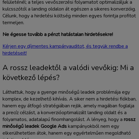
felületénél; a teljes vevőszerzési folyamatot optimalizáljuk a
kulcsszótól a landing oldalon át egészen a sikeres konverzióig.
Célunk, hogy a hirdetési költség minden egyes forintja profitot
termeljen.
Ne égesse tovább a pénzt hatástalan hirdetésekre!
Kérjen egy díjmentes kampányauditot, és tegyük rendbe a
hirdetéseit!
A rossz leadektől a valódi vevőkig: Mi a
következő lépés?
Láthattuk, hogy a gyenge minőségű leadek problémája egy
komplex, de kezelhető kihívás. A siker nem a hirdetési fiókban,
hanem egy átfogó stratégiában rejlik, amely magában foglalja
a precíz célzást, a konverzióoptimalizált landing oldalt és a
folyamatos, adatalapú finomhangolást. A lényeg, hogy a
rossz
minőségű leadek Google Ads
kampányokból nem egy
elkerülhetetlen átok, hanem egy egyértelműen megoldható