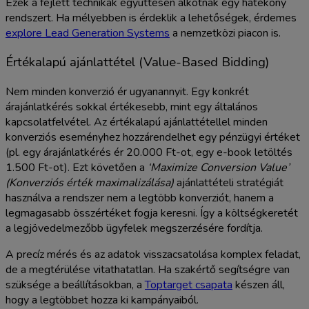
Ezek a fejlett technikák együttesen alkotnak egy hatékony
rendszert. Ha mélyebben is érdeklik a lehetőségek, érdemes
explore Lead Generation Systems
a nemzetközi piacon is.
Értékalapú ajánlattétel (Value-Based Bidding)
Nem minden konverzió ér ugyanannyit. Egy konkrét
árajánlatkérés sokkal értékesebb, mint egy általános
kapcsolatfelvétel. Az értékalapú ajánlattétellel minden
konverziós eseményhez hozzárendelhet egy pénzügyi értéket
(pl. egy árajánlatkérés ér 20.000 Ft-ot, egy e-book letöltés
1.500 Ft-ot). Ezt követően a
‘Maximize Conversion Value’
(Konverziós érték maximalizálása)
ajánlattételi stratégiát
használva a rendszer nem a legtöbb konverziót, hanem a
legmagasabb összértéket fogja keresni. Így a költségkeretét
a legjövedelmezőbb ügyfelek megszerzésére fordítja.
A precíz mérés és az adatok visszacsatolása komplex feladat,
de a megtérülése vitathatatlan. Ha szakértő segítségre van
szüksége a beállításokban, a
Toptarget csapata
készen áll,
hogy a legtöbbet hozza ki kampányaiból.