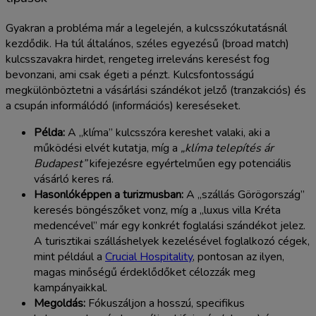
Gyakran a probléma már a legelején, a kulcsszókutatásnál
kezdődik. Ha túl általános, széles egyezésű (broad match)
kulcsszavakra hirdet, rengeteg irreleváns keresést fog
bevonzani, ami csak égeti a pénzt. Kulcsfontosságú
megkülönböztetni a vásárlási szándékot jelző (tranzakciós) és
a csupán informálódó (információs) kereséseket.
Példa:
A „klíma” kulcsszóra kereshet valaki, aki a
működési elvét kutatja, míg a
„klíma telepítés ár
Budapest”
kifejezésre egyértelműen egy potenciális
vásárló keres rá.
Hasonlóképpen a turizmusban:
A „szállás Görögország”
keresés böngészőket vonz, míg a „luxus villa Kréta
medencével” már egy konkrét foglalási szándékot jelez.
A turisztikai szálláshelyek kezelésével foglalkozó cégek,
mint például a
Crucial Hospitality
, pontosan az ilyen,
magas minőségű érdeklődőket célozzák meg
kampányaikkal.
Megoldás:
Fókuszáljon a hosszú, specifikus