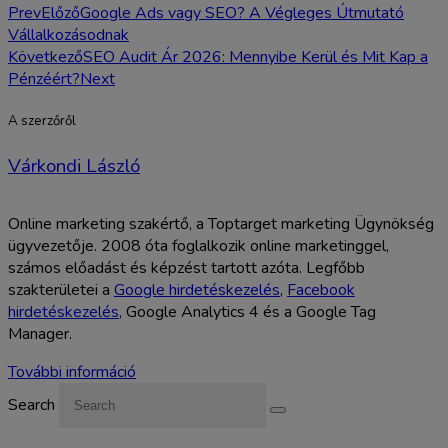
Prev
Előző
Google Ads vagy SEO? A Végleges Útmutató
Vállalkozásodnak
Következő
SEO Audit Ár 2026: Mennyibe Kerül és Mit Kap a
Pénzéért?
Next
A szerzőről
Várkondi László
Online marketing szakértő, a Toptarget marketing Ügynökség
ügyvezetője. 2008 óta foglalkozik online marketinggel,
számos előadást és képzést tartott azóta. Legfőbb
szakterületei a
Google hirdetéskezelés
,
Facebook
hirdetéskezelés
, Google Analytics 4 és a Google Tag
Manager.
További információ
Search