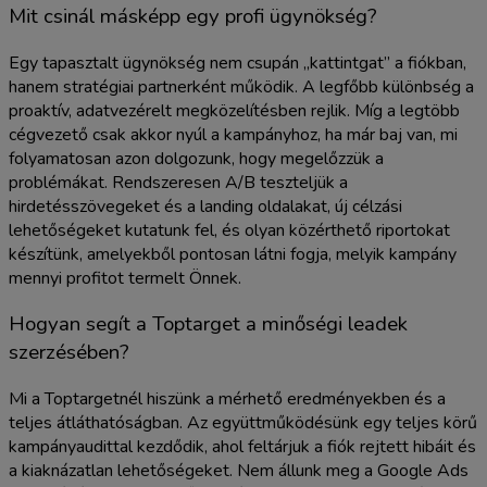
Mit csinál másképp egy profi ügynökség?
Egy tapasztalt ügynökség nem csupán „kattintgat” a fiókban,
hanem stratégiai partnerként működik. A legfőbb különbség a
proaktív, adatvezérelt megközelítésben rejlik. Míg a legtöbb
cégvezető csak akkor nyúl a kampányhoz, ha már baj van, mi
folyamatosan azon dolgozunk, hogy megelőzzük a
problémákat. Rendszeresen A/B teszteljük a
hirdetésszövegeket és a landing oldalakat, új célzási
lehetőségeket kutatunk fel, és olyan közérthető riportokat
készítünk, amelyekből pontosan látni fogja, melyik kampány
mennyi profitot termelt Önnek.
Hogyan segít a Toptarget a minőségi leadek
szerzésében?
Mi a Toptargetnél hiszünk a mérhető eredményekben és a
teljes átláthatóságban. Az együttműködésünk egy teljes körű
kampányaudittal kezdődik, ahol feltárjuk a fiók rejtett hibáit és
a kiaknázatlan lehetőségeket. Nem állunk meg a Google Ads