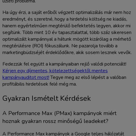
üzleti probléma.
Ha úgy érzi, a saját erőből végzett optimalizálás már nem hoz
eredményt, és szeretné, hogy a hirdetési költség ne kiadás,
hanem egyértelműen megtérülő befektetés legyen, akkor mi
segítünk. Több mint 10 év tapasztalattal, több száz sikeresen
optimalizált kampánnyal a hátunk mögött kizárólag a mérhető
megtérülésre (ROI) fókuszálunk. Ne pazarolja tovább a
marketingbüdzséjét érdeklődőkre, akik sosem lesznek vevők.
Fedezzük fel együtt a kampányaiban rejlő valódi potenciált!
Kérjen egy díjmentes, kötelezettségektől mentes
kampányauditot most!
Tegye meg az első lépést a valóban
profitábilis hirdetések felé még ma.
Gyakran Ismételt Kérdések
A Performance Max (PMax) kampányok miért
hoznak gyakran rossz minőségű leadeket?
A Performance Max kampányok a Google teljes hálózatát