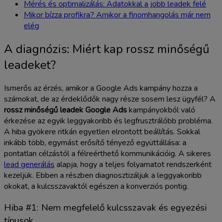
Mérés és optimalizálás: Adatokkal a jobb leadek felé
Mikor bízza profikra? Amikor a finomhangolás már nem
elég
A diagnózis: Miért kap rossz minőségű
leadeket?
Ismerős az érzés, amikor a Google Ads kampány hozza a
számokat, de az érdeklődők nagy része sosem lesz ügyfél? A
rossz minőségű leadek Google Ads
kampányokból való
érkezése az egyik leggyakoribb és legfrusztrálóbb probléma.
A hiba gyökere ritkán egyetlen elrontott beállítás. Sokkal
inkább több, egymást erősítő tényező együttállása: a
pontatlan célzástól a félreérthető kommunikációig. A sikeres
lead generálás
alapja, hogy a teljes folyamatot rendszerként
kezeljük. Ebben a részben diagnosztizáljuk a leggyakoribb
okokat, a kulcsszavaktól egészen a konverziós pontig.
Hiba #1: Nem megfelelő kulcsszavak és egyezési
típusok