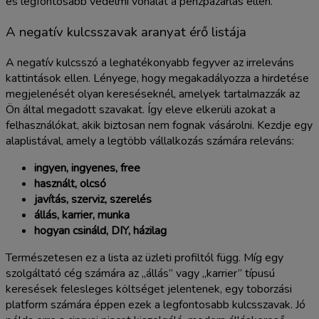
és legfontosabb védelmi vonalat a pénzpazarlás ellen.
A negatív kulcsszavak aranyat érő listája
A negatív kulcsszó a leghatékonyabb fegyver az irreleváns
kattintások ellen. Lényege, hogy megakadályozza a hirdetése
megjelenését olyan kereséseknél, amelyek tartalmazzák az
Ön által megadott szavakat. Így eleve elkerüli azokat a
felhasználókat, akik biztosan nem fognak vásárolni. Kezdje egy
alaplistával, amely a legtöbb vállalkozás számára releváns:
ingyen, ingyenes, free
használt, olcsó
javítás, szerviz, szerelés
állás, karrier, munka
hogyan csináld, DIY, házilag
Természetesen ez a lista az üzleti profiltól függ. Míg egy
szolgáltató cég számára az „állás” vagy „karrier” típusú
keresések felesleges költséget jelentenek, egy toborzási
platform számára éppen ezek a legfontosabb kulcsszavak. Jó