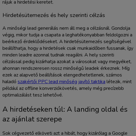
rájuk a hirdetési keretet.
Hirdetésütemezés és hely szerinti célzás
A minőségi lead generálás nem áll meg a célzásnál. Gondolja
végig, mikor tudja a csapata a leghatékonyabban feldolgozni a
beérkező érdeklődéseket. A hirdetésütemezés segítségével
beállíthatja, hogy a hirdetések csak munkaidőben fussanak, így
minden leadre azonnal tudnak reagálni. A hely szerinti
célzással pedig kizárhatja azokat a városokat vagy megyéket,
ahonnan rendszeresen rossz minőségű leadek érkeznek. Míg
ezek az alapvető beállítások elengedhetetlenek, számos
haladó
szakértői PPC lead minőség javító taktika
létezik, mint
például az offline konverziókövetés, amely még precízebb
optimalizálást tesz lehetővé.
A hirdetéseken túl: A landing oldal és
az ajánlat szerepe
Sok cégvezető elköveti azt a hibát, hogy kizárólag a Google