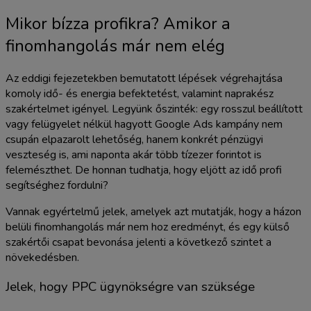
Mikor bízza profikra? Amikor a
finomhangolás már nem elég
Az eddigi fejezetekben bemutatott lépések végrehajtása
komoly idő- és energia befektetést, valamint naprakész
szakértelmet igényel. Legyünk őszinték: egy rosszul beállított
vagy felügyelet nélkül hagyott Google Ads kampány nem
csupán elpazarolt lehetőség, hanem konkrét pénzügyi
veszteség is, ami naponta akár több tízezer forintot is
felemészthet. De honnan tudhatja, hogy eljött az idő profi
segítséghez fordulni?
Vannak egyértelmű jelek, amelyek azt mutatják, hogy a házon
belüli finomhangolás már nem hoz eredményt, és egy külső
szakértői csapat bevonása jelenti a következő szintet a
növekedésben.
Jelek, hogy PPC ügynökségre van szüksége