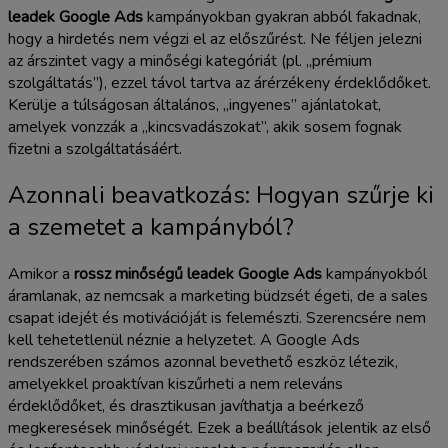
leadek Google Ads
kampányokban gyakran abból fakadnak,
hogy a hirdetés nem végzi el az előszűrést. Ne féljen jelezni
az árszintet vagy a minőségi kategóriát (pl. „prémium
szolgáltatás”), ezzel távol tartva az árérzékeny érdeklődőket.
Kerülje a túlságosan általános, „ingyenes” ajánlatokat,
amelyek vonzzák a „kincsvadászokat”, akik sosem fognak
fizetni a szolgáltatásáért.
Azonnali beavatkozás: Hogyan szűrje ki
a szemetet a kampányból?
Amikor a
rossz minőségű leadek Google Ads
kampányokból
áramlanak, az nemcsak a marketing büdzsét égeti, de a sales
csapat idejét és motivációját is felemészti. Szerencsére nem
kell tehetetlenül néznie a helyzetet. A Google Ads
rendszerében számos azonnal bevethető eszköz létezik,
amelyekkel proaktívan kiszűrheti a nem releváns
érdeklődőket, és drasztikusan javíthatja a beérkező
megkeresések minőségét. Ezek a beállítások jelentik az első