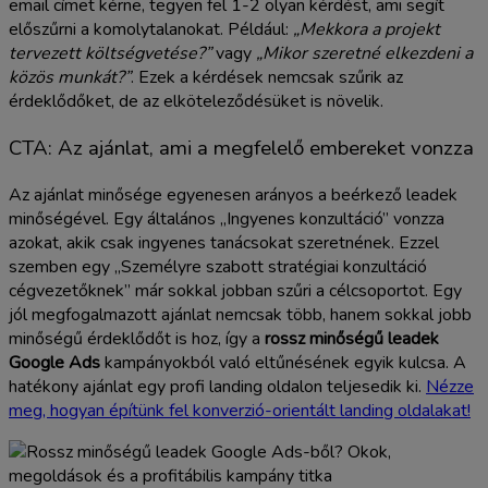
email címet kérne, tegyen fel 1-2 olyan kérdést, ami segít
előszűrni a komolytalanokat. Például:
„Mekkora a projekt
tervezett költségvetése?”
vagy
„Mikor szeretné elkezdeni a
közös munkát?”
. Ezek a kérdések nemcsak szűrik az
érdeklődőket, de az elköteleződésüket is növelik.
CTA: Az ajánlat, ami a megfelelő embereket vonzza
Az ajánlat minősége egyenesen arányos a beérkező leadek
minőségével. Egy általános „Ingyenes konzultáció” vonzza
azokat, akik csak ingyenes tanácsokat szeretnének. Ezzel
szemben egy „Személyre szabott stratégiai konzultáció
cégvezetőknek” már sokkal jobban szűri a célcsoportot. Egy
jól megfogalmazott ajánlat nemcsak több, hanem sokkal jobb
minőségű érdeklődőt is hoz, így a
rossz minőségű leadek
Google Ads
kampányokból való eltűnésének egyik kulcsa. A
hatékony ajánlat egy profi landing oldalon teljesedik ki.
Nézze
meg, hogyan építünk fel konverzió-orientált landing oldalakat!