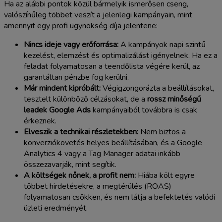
Ha az alábbi pontok közül bármelyik ismerősen cseng,
valószínűleg többet veszít a jelenlegi kampányain, mint
amennyit egy profi ügynökség díja jelentene:
Nincs ideje vagy erőforrása:
A kampányok napi szintű
kezelést, elemzést és optimalizálást igényelnek. Ha ez a
feladat folyamatosan a teendőlista végére kerül, az
garantáltan pénzbe fog kerülni.
Már mindent kipróbált:
Végigzongorázta a beállításokat,
tesztelt különböző célzásokat, de a
rossz minőségű
leadek Google Ads
kampányaiból továbbra is csak
érkeznek.
Elveszik a technikai részletekben:
Nem biztos a
konverziókövetés helyes beállításában, és a Google
Analytics 4 vagy a Tag Manager adatai inkább
összezavarják, mint segítik.
A költségek nőnek, a profit nem:
Hiába költ egyre
többet hirdetésekre, a megtérülés (ROAS)
folyamatosan csökken, és nem látja a befektetés valódi
üzleti eredményét.