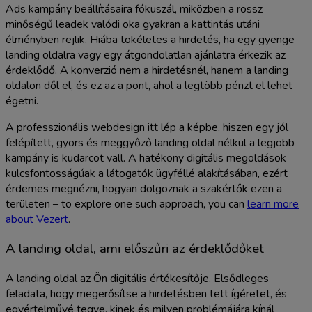
Ads kampány beállításaira fókuszál, miközben a rossz
minőségű leadek valódi oka gyakran a kattintás utáni
élményben rejlik. Hiába tökéletes a hirdetés, ha egy gyenge
landing oldalra vagy egy átgondolatlan ajánlatra érkezik az
érdeklődő. A konverzió nem a hirdetésnél, hanem a landing
oldalon dől el, és ez az a pont, ahol a legtöbb pénzt el lehet
égetni.
A professzionális webdesign itt lép a képbe, hiszen egy jól
felépített, gyors és meggyőző landing oldal nélkül a legjobb
kampány is kudarcot vall. A hatékony digitális megoldások
kulcsfontosságúak a látogatók ügyféllé alakításában, ezért
érdemes megnézni, hogyan dolgoznak a szakértők ezen a
területen – to explore one such approach, you can
learn more
about Vezert
.
A landing oldal, ami előszűri az érdeklődőket
A landing oldal az Ön digitális értékesítője. Elsődleges
feladata, hogy megerősítse a hirdetésben tett ígéretet, és
egyértelművé tegye, kinek és milyen problémájára kínál