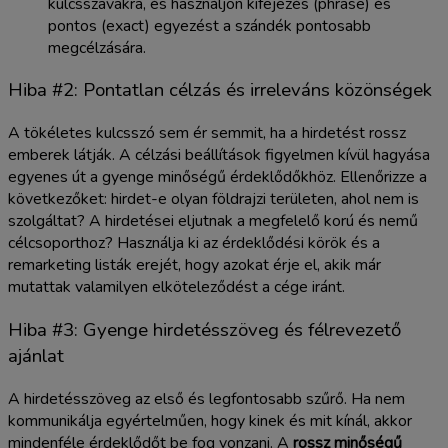
kulcsszavakra, és használjon kifejezés (phrase) és
pontos (exact) egyezést a szándék pontosabb
megcélzására.
Hiba #2: Pontatlan célzás és irreleváns közönségek
A tökéletes kulcsszó sem ér semmit, ha a hirdetést rossz
emberek látják. A célzási beállítások figyelmen kívül hagyása
egyenes út a gyenge minőségű érdeklődőkhöz. Ellenőrizze a
következőket: hirdet-e olyan földrajzi területen, ahol nem is
szolgáltat? A hirdetései eljutnak a megfelelő korú és nemű
célcsoporthoz? Használja ki az érdeklődési körök és a
remarketing listák erejét, hogy azokat érje el, akik már
mutattak valamilyen elköteleződést a cége iránt.
Hiba #3: Gyenge hirdetésszöveg és félrevezető
ajánlat
A hirdetésszöveg az első és legfontosabb szűrő. Ha nem
kommunikálja egyértelműen, hogy kinek és mit kínál, akkor
mindenféle érdeklődőt be fog vonzani. A
rossz minőségű