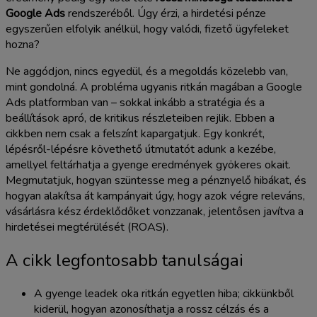
Google Ads
rendszeréből. Úgy érzi, a hirdetési pénze
egyszerűen elfolyik anélkül, hogy valódi, fizető ügyfeleket
hozna?
Ne aggódjon, nincs egyedül, és a megoldás közelebb van,
mint gondolná. A probléma ugyanis ritkán magában a Google
Ads platformban van – sokkal inkább a stratégia és a
beállítások apró, de kritikus részleteiben rejlik. Ebben a
cikkben nem csak a felszínt kapargatjuk. Egy konkrét,
lépésről-lépésre követhető útmutatót adunk a kezébe,
amellyel feltárhatja a gyenge eredmények gyökeres okait.
Megmutatjuk, hogyan szüntesse meg a pénznyelő hibákat, és
hogyan alakítsa át kampányait úgy, hogy azok végre releváns,
vásárlásra kész érdeklődőket vonzzanak, jelentősen javítva a
hirdetései megtérülését (ROAS).
A cikk legfontosabb tanulságai
A gyenge leadek oka ritkán egyetlen hiba; cikkünkből
kiderül, hogyan azonosíthatja a rossz célzás és a