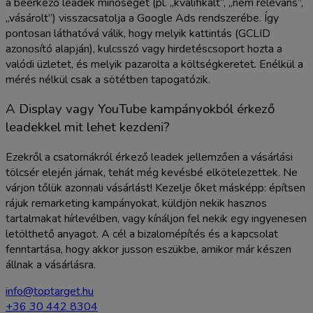
a beérkező leadek minőségét (pl. „kvalifikált”, „nem releváns”,
„vásárolt”) visszacsatolja a Google Ads rendszerébe. Így
pontosan láthatóvá válik, hogy melyik kattintás (GCLID
azonosító alapján), kulcsszó vagy hirdetéscsoport hozta a
valódi üzletet, és melyik pazarolta a költségkeretet. Enélkül a
mérés nélkül csak a sötétben tapogatózik.
A Display vagy YouTube kampányokból érkező
leadekkel mit lehet kezdeni?
Ezekről a csatornákról érkező leadek jellemzően a vásárlási
tölcsér elején járnak, tehát még kevésbé elkötelezettek. Ne
várjon tőlük azonnali vásárlást! Kezelje őket másképp: építsen
rájuk remarketing kampányokat, küldjön nekik hasznos
tartalmakat hírlevélben, vagy kínáljon fel nekik egy ingyenesen
letölthető anyagot. A cél a bizalomépítés és a kapcsolat
fenntartása, hogy akkor jusson eszükbe, amikor már készen
állnak a vásárlásra.
info@toptarget.hu
+36 30 442 8304