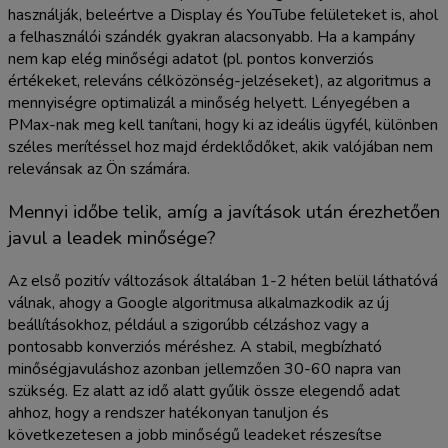
használják, beleértve a Display és YouTube felületeket is, ahol
a felhasználói szándék gyakran alacsonyabb. Ha a kampány
nem kap elég minőségi adatot (pl. pontos konverziós
értékeket, releváns célközönség-jelzéseket), az algoritmus a
mennyiségre optimalizál a minőség helyett. Lényegében a
PMax-nak meg kell tanítani, hogy ki az ideális ügyfél, különben
széles merítéssel hoz majd érdeklődőket, akik valójában nem
relevánsak az Ön számára.
Mennyi időbe telik, amíg a javítások után érezhetően
javul a leadek minősége?
Az első pozitív változások általában 1-2 héten belül láthatóvá
válnak, ahogy a Google algoritmusa alkalmazkodik az új
beállításokhoz, például a szigorúbb célzáshoz vagy a
pontosabb konverziós méréshez. A stabil, megbízható
minőségjavuláshoz azonban jellemzően 30-60 napra van
szükség. Ez alatt az idő alatt gyűlik össze elegendő adat
ahhoz, hogy a rendszer hatékonyan tanuljon és
következetesen a jobb minőségű leadeket részesítse