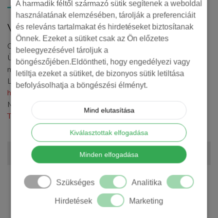
A harmadik féltől származó sütik segítenek a weboldal
használatának elemzésében, tárolják a preferenciáit
Várkondi László
és releváns tartalmakat és hirdetéseket biztosítanak
Önnek. Ezeket a sütiket csak az Ön előzetes
Online marketing szakértő, a Toptarget marketing
beleegyezésével tároljuk a
Ügynökség ügyvezetője. 2008 óta foglalkozik online
böngészőjében.Eldöntheti, hogy engedélyezi vagy
marketinggel, számos előadást és képzést tartott azóta.
letiltja ezeket a sütiket, de bizonyos sütik letiltása
Legfőbb szakterületei a
Google hirdetéskezelés
,
Facebook
befolyásolhatja a böngészési élményt.
hirdetéskezelés
, Google Analytics 4 és a Google Tag
Manager.
Mind elutasítása
További információ
Kiválasztottak elfogadása
Minden elfogadása
Szükséges
Analitika
Hirdetések
Marketing