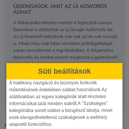
ÚJDONSÁGOK, AMIT AZ ÚJ ADWORDS
ADHAT
A felhasználói élmény mellett a fejlesztők bónusz
funkciókat is elültettek az új Google AdWords-be.
Az új felületről hallottunk már sok jót és sok rosszat
is. Mivel még csak béta verzióban próbálgathatjuk,
sokan visszatérnek a régi felülethez. A folyamatos
fejlesztés és munka viszont meghozza a gyümölcsét.
Higgyétek el nekem, hogy nem fogjuk megbánni, ha
Süti beállítások
végre elérhető […]
A hatékony navigáció és bizonyos funkciók
működésének érdekében sütiket használunk.Az
Continue Reading
alábbiakban az egyes kategóriák alatt részletes
információkat talál minden sütiről.A "Szükséges"
kategóriába sorolt sütiket a böngésző tárolja, mivel
ezek elengedhetetlenül szükségesek a webhely
A szerzőről
alapvető funkcióihoz.