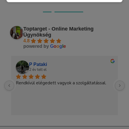
Ügyfeleink véleménye
Toptarget - Online Marketing
Ügynökség
4.8
powered by
G
o
o
g
l
e
P Pataki
2 év telt el
Rendkívül elégedett vagyok a szolgáltatással.
A
a