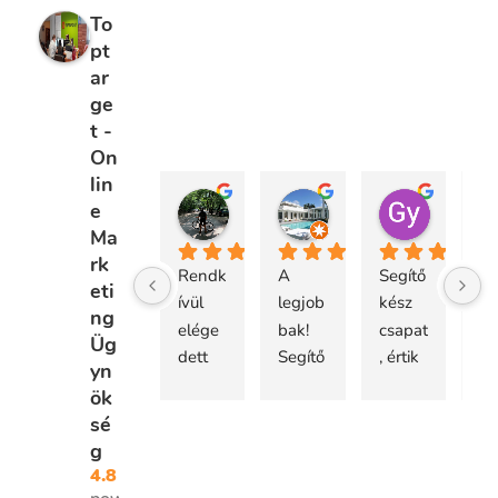
To
pt
ar
ge
t -
On
lin
P Pataki
Ágnes Pogács
Gyula K
e
2 év telt el
2 év telt el
2 év telt e
Ma
rk
Rendk
A 
Segítő
eti
ívül 
legjob
kész 
ng
elége
bak! 
csapat
Üg
dett 
Segítő
, értik 
yn
vagyo
késze
a 
ök
k a 
k és 
dolgu
sé
szolgá
renget
kat, 
g
ltatáss
eg 
ajánla
4.8
al.
ötletet 
ni 