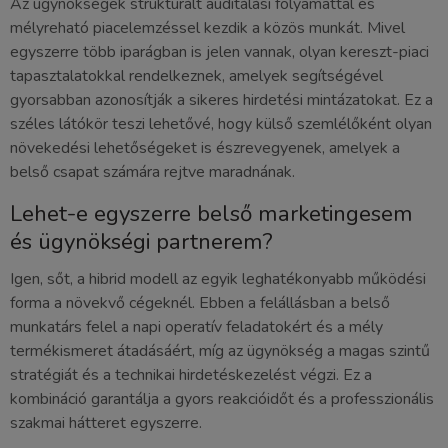
Az ügynökségek strukturált auditálási folyamattal és
mélyreható piacelemzéssel kezdik a közös munkát. Mivel
egyszerre több iparágban is jelen vannak, olyan kereszt-piaci
tapasztalatokkal rendelkeznek, amelyek segítségével
gyorsabban azonosítják a sikeres hirdetési mintázatokat. Ez a
széles látókör teszi lehetővé, hogy külső szemlélőként olyan
növekedési lehetőségeket is észrevegyenek, amelyek a
belső csapat számára rejtve maradnának.
Lehet-e egyszerre belső marketingesem
és ügynökségi partnerem?
Igen, sőt, a hibrid modell az egyik leghatékonyabb működési
forma a növekvő cégeknél. Ebben a felállásban a belső
munkatárs felel a napi operatív feladatokért és a mély
termékismeret átadásáért, míg az ügynökség a magas szintű
stratégiát és a technikai hirdetéskezelést végzi. Ez a
kombináció garantálja a gyors reakcióidőt és a professzionális
szakmai hátteret egyszerre.