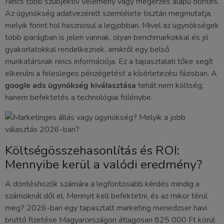
Nincs több szubjektív vélemény vagy megérzés alapú döntés.
Az ügynökség adatvezérelt szemlélete tisztán megmutatja,
melyik forint hol hasznosul a legjobban. Mivel az ügynökségek
több iparágban is jelen vannak, olyan benchmarkokkal és jó
gyakorlatokkal rendelkeznek, amikről egy belső
munkatársnak nincs információja. Ez a tapasztalati tőke segít
elkerülni a felesleges pénzégetést a kísérletezési fázisban. A
google ads ügynökség kiválasztása
tehát nem költség,
hanem befektetés a technológiai fölénybe.
Költségösszehasonlítás és ROI:
Mennyibe kerül a valódi eredmény?
A döntéshozók számára a legfontosabb kérdés mindig a
számoknál dől el. Mennyit kell befektetni, és az mikor térül
meg? 2026-ban egy tapasztalt marketing menedzser havi
bruttó fizetése Magyarországon átlagosan 825 000 Ft körül