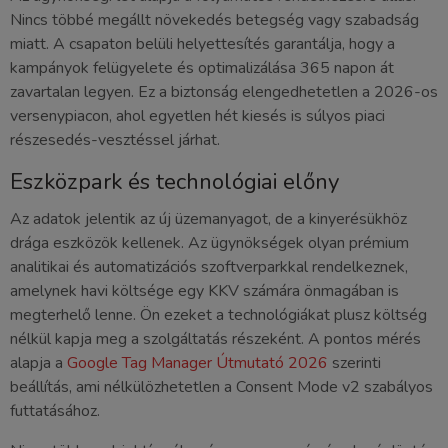
Nincs többé megállt növekedés betegség vagy szabadság
miatt. A csapaton belüli helyettesítés garantálja, hogy a
kampányok felügyelete és optimalizálása 365 napon át
zavartalan legyen. Ez a biztonság elengedhetetlen a 2026-os
versenypiacon, ahol egyetlen hét kiesés is súlyos piaci
részesedés-vesztéssel járhat.
Eszközpark és technológiai előny
Az adatok jelentik az új üzemanyagot, de a kinyerésükhöz
drága eszközök kellenek. Az ügynökségek olyan prémium
analitikai és automatizációs szoftverparkkal rendelkeznek,
amelynek havi költsége egy KKV számára önmagában is
megterhelő lenne. Ön ezeket a technológiákat plusz költség
nélkül kapja meg a szolgáltatás részeként. A pontos mérés
alapja a
Google Tag Manager Útmutató 2026
szerinti
beállítás, ami nélkülözhetetlen a Consent Mode v2 szabályos
futtatásához.