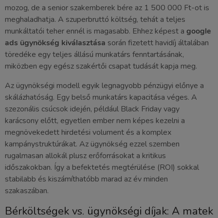
mozog, de a senior szakemberek bére az 1 500 000 Ft-ot is
meghaladhatja. A szuperbruttó költség, tehát a teljes
munkáltatói teher ennél is magasabb. Ehhez képest a
google
ads ügynökség kiválasztása
során fizetett havidíj általában
töredéke egy teljes állású munkatárs fenntartásának,
miközben egy egész szakértői csapat tudását kapja meg.
Az ügynökségi modell egyik legnagyobb pénzügyi előnye a
skálázhatóság. Egy belső munkatárs kapacitása véges. A
szezonális csúcsok idején, például Black Friday vagy
karácsony előtt, egyetlen ember nem képes kezelni a
megnövekedett hirdetési volument és a komplex
kampánystruktúrákat. Az ügynökség ezzel szemben
rugalmasan allokál plusz erőforrásokat a kritikus
időszakokban. Így a befektetés megtérülése (ROI) sokkal
stabilabb és kiszámíthatóbb marad az év minden
szakaszában.
Bérköltségek vs. ügynökségi díjak: A matek