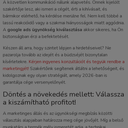
A közvetlen kommunikáció nálunk alapvetés. Önnek kijelölt
szakértője lesz, aki ismeri a cégét, érti a kihívásait, és
bármikor elérhető, ha kérdése merülne fel. Nem kell többé a
lassú reakcióidő vagy a szakmai hiányosságok miatt aggódnia.
A
google ads ügynökség kiválasztása
akkor sikeres, ha Ön
biztonságban érzi a befektetését.
Készen áll arra, hogy szintet lépjen a hirdetéseivel? Ne
pazarolja tovább az idejét és a büdzséjét bizonytalan
kísérletekre.
Kérjen ingyenes konzultációt és tegyük rendbe a
marketingjét!
Szakértőink segítenek átlátni a lehetőségeit, és
kidolgoznak egy olyan stratégiát, amely 2026-ban is
garantálja cége versenyelőnyét.
Döntés a növekedés mellett: Válassza
a kiszámítható profitot!
A marketinges állás és az ügynökségi megbízás közötti
választás alapjaiban határozza meg cége jövőjét. Míg a belső
munkatárs a termék mély ismeretét adja, a technikai