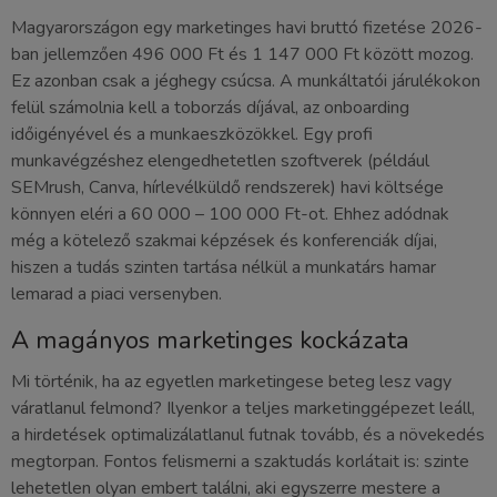
Magyarországon egy marketinges havi bruttó fizetése 2026-
ban jellemzően 496 000 Ft és 1 147 000 Ft között mozog.
Ez azonban csak a jéghegy csúcsa. A munkáltatói járulékokon
felül számolnia kell a toborzás díjával, az onboarding
időigényével és a munkaeszközökkel. Egy profi
munkavégzéshez elengedhetetlen szoftverek (például
SEMrush, Canva, hírlevélküldő rendszerek) havi költsége
könnyen eléri a 60 000 – 100 000 Ft-ot. Ehhez adódnak
még a kötelező szakmai képzések és konferenciák díjai,
hiszen a tudás szinten tartása nélkül a munkatárs hamar
lemarad a piaci versenyben.
A magányos marketinges kockázata
Mi történik, ha az egyetlen marketingese beteg lesz vagy
váratlanul felmond? Ilyenkor a teljes marketinggépezet leáll,
a hirdetések optimalizálatlanul futnak tovább, és a növekedés
megtorpan. Fontos felismerni a szaktudás korlátait is: szinte
lehetetlen olyan embert találni, aki egyszerre mestere a