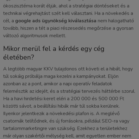
ökoszisztéma korát éljük, ahol a stratégiai döntéseket és a
technikai végrehajtást szét kell választani. Ha a növekedés a
cél, a
google ads ügynökség kiválasztása
nem halogatható
tovább, hiszen a tét a piaci részesedés megőrzése a gyorsan
változó algoritmusok mellett.
Mikor merül fel a kérdés egy cég
életében?
A legtöbb magyar KKV tulajdonos ott követi el a hibát, hogy
túl sokáig próbálja maga kezelni a kampányokat. Eljön
azonban az a pont, amikor a napi operatív feladatok
felemésztik az idejét, és a stratégiai tervezés háttérbe szorul.
Ha a havi hirdetési keret eléri a 200 000 és 500 000 Ft
közötti sávot, a beállítási hibák már túl sokba kerülnek.
Ilyenkor jelentkezik a növekedési plafon is. A meglévő
csatornák telítődnek, és új forrásokra, például SEO-ra vagy
tartalommarketingre van szükség. Ezekhez a területekhez
már olyan szakértői mélység kell, amit egyetlen ember nem