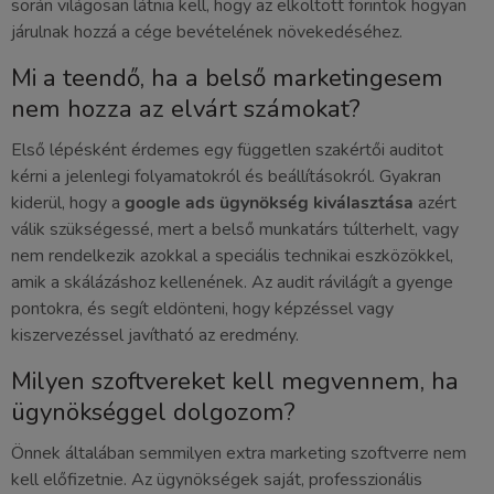
során világosan látnia kell, hogy az elköltött forintok hogyan
járulnak hozzá a cége bevételének növekedéséhez.
Mi a teendő, ha a belső marketingesem
nem hozza az elvárt számokat?
Első lépésként érdemes egy független szakértői auditot
kérni a jelenlegi folyamatokról és beállításokról. Gyakran
kiderül, hogy a
google ads ügynökség kiválasztása
azért
válik szükségessé, mert a belső munkatárs túlterhelt, vagy
nem rendelkezik azokkal a speciális technikai eszközökkel,
amik a skálázáshoz kellenének. Az audit rávilágít a gyenge
pontokra, és segít eldönteni, hogy képzéssel vagy
kiszervezéssel javítható az eredmény.
Milyen szoftvereket kell megvennem, ha
ügynökséggel dolgozom?
Önnek általában semmilyen extra marketing szoftverre nem
kell előfizetnie. Az ügynökségek saját, professzionális