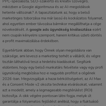
PPC-specialista, SEO-szakértő és kreatív szövegíró,
miközben a Google algoritmusa és az AI-megoldások
hetente változnak? A tapasztalatunk az, hogy a belső
marketinges toborzása ma már lassú és kockázatos folyamat,
ahol egyetlen ember távozása bármikor megállíthatja a cége
növekedését. A
google ads ügynökség kiválasztása
ezért
nem csupán kényelmi szempont, hanem kritikus üzleti döntés
a profit maximalizálása érdekében.
Egyetértünk abban, hogy Önnek olyan megoldásra van
szüksége, ami leveszi a marketing terhét a válláról, és végre
tisztán láthatóvá teszi a hirdetési kiadásokat. Segítünk
eldönteni, hogy egy belső munkatárs felvétele vagy egy profi
ügynökség megbízása hoz-e nagyobb profitot a cégének
2026-ban. Megvizsgáljuk a hazai bérköltségeket, az AI Max
és a Consent Mode v2 okozta technikai elvárásokat, valamint
azt a modellt, amely a legmagasabb megtérülést (ROI)
biztosítja. A cikk végére pontosan látni fogja, melyik út
garantálja a folyamatos fejlődést anélkül, hogy a fluktuáció