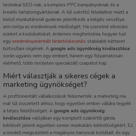
technikai SEO-nak, a komplex PPC kampányoknak és a
kreatív tartalomgyártásnak. A túl sokrétű feladatkör miatt a
belső munkatársnál gyakran jelentkezik a kiégés veszélye,
ami rontja az eredmények minőségét. Ha szeretné elkerülni
ezeket a kockázatokat, érdemes megfontolnia, hogyan tud
egy
eredményorientált hirdetéskezelés
stabilabb hátteret
biztosítani cégének. A
google ads ügynökség kiválasztása
során ugyanis nem egy embert, hanem egy folyamatosan
elérhető, több területen specializált csapatot kap.
Miért választják a sikeres cégek a
marketing ügynökséget?
A profitorientált vállalkozások felismerték: a marketing ma
már túl összetett ahhoz, hogy egyetlen ember vállára tegyék
a teljes felelősséget. A
google ads ügynökség
kiválasztása
valójában egy komplett szakértői gárda
bérlését jelenti egyetlen senior munkatárs bérköltségéért. Ez
a modell megszünteti a magányos harcosok korlátait, és egy