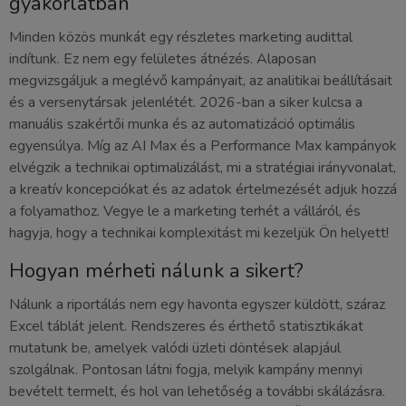
gyakorlatban
Minden közös munkát egy részletes marketing audittal
indítunk. Ez nem egy felületes átnézés. Alaposan
megvizsgáljuk a meglévő kampányait, az analitikai beállításait
és a versenytársak jelenlétét. 2026-ban a siker kulcsa a
manuális szakértői munka és az automatizáció optimális
egyensúlya. Míg az AI Max és a Performance Max kampányok
elvégzik a technikai optimalizálást, mi a stratégiai irányvonalat,
a kreatív koncepciókat és az adatok értelmezését adjuk hozzá
a folyamathoz. Vegye le a marketing terhét a válláról, és
hagyja, hogy a technikai komplexitást mi kezeljük Ön helyett!
Hogyan mérheti nálunk a sikert?
Nálunk a riportálás nem egy havonta egyszer küldött, száraz
Excel táblát jelent. Rendszeres és érthető statisztikákat
mutatunk be, amelyek valódi üzleti döntések alapjául
szolgálnak. Pontosan látni fogja, melyik kampány mennyi
bevételt termelt, és hol van lehetőség a további skálázásra.