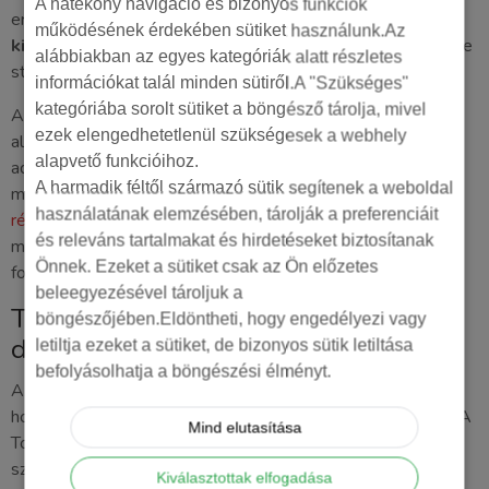
A hatékony navigáció és bizonyos funkciók
eredményeket kell értékelnie. A
google ads ügynökség
működésének érdekében sütiket használunk.Az
kiválasztása
tehát valójában időt vásárol Önnek, amit a cége
alábbiakban az egyes kategóriák alatt részletes
stratégiai fejlesztésére fordíthat.
információkat talál minden sütiről.A "Szükséges"
kategóriába sorolt sütiket a böngésző tárolja, mivel
A szakmai kontroll és a transzparens riportálás
ezek elengedhetetlenül szükségesek a webhely
alapkövetelmény. Az ügynökség nem kifogásokat, hanem
alapvető funkcióihoz.
adatokat szállít. Ha szeretné látni, hogyan fordíthatja a
A harmadik féltől származó sütik segítenek a weboldal
marketingbüdzséjét valódi növekedésre, kérjen tőlünk egy
használatának elemzésében, tárolják a preferenciáit
részletes marketing auditot
. Az átlátható elszámolás és a
és releváns tartalmakat és hirdetéseket biztosítanak
mérésalapú optimalizálás garantálja, hogy minden elköltött
Önnek. Ezeket a sütiket csak az Ön előzetes
forint a lehető legmagasabb profitot termelje.
beleegyezésével tároljuk a
Toptarget: Az ügynökség, amely úgy
böngészőjében.Eldöntheti, hogy engedélyezi vagy
dolgozik, mint egy belső csapattag
letiltja ezeket a sütiket, de bizonyos sütik letiltása
befolyásolhatja a böngészési élményt.
A legtöbb cégvezető azért tart a kiszervezéstől, mert fél,
hogy csak egy sorszám lesz egy nagyvállalati rendszerben. A
Mind elutasítása
Toptarget Online Marketing Ügynökségnél mi ezt a
szemléletet alapjaiban írjuk felül. Nem egyszerű beszállítók
Kiválasztottak elfogadása