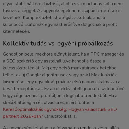
olyan stabil hátteret biztosít, ahol a szakmai tudás soha nem
távozik a céggel. Az ügynökségek nem csupán hirdetéseket
kezelnek. Komplex üzleti stratégiát alkotnak, ahol a
különböző csatornák egymást erősítve dolgoznak a profit
kitermelésén.
Kollektív tudás vs. egyéni próbálkozás
Gondoljon bele, mekkora előnyt jelent, ha a PPC manager és
a SEO szakértő egy asztalnál ülve hangolja össze a
kulcsszóstratégiát. Míg egy belső munkatársnak hetekbe
telhet az új Google algoritmusok vagy az AI Max funkciók
kiismerése, egy ügynökség már az első napon alkalmazza a
bevált receptúrákat. Ez a kollektív intelligencia teszi lehetővé,
hogy cége azonnal profitáljon a legújabb trendekből. Ha a
skálázhatóság a cél, olvassa el, miért fontos a
Keresőoptimalizálás ügynökség: Hogyan válasszunk SEO
partnert 2026-ban?
útmutatónkat is.
Az ügynökségi lét alapja a folyamatos rendelkezésre állás.