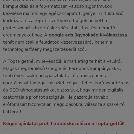
komplexitás és a folyamatosan változó algoritmusok
kezelése ma már egy egész csapatot igényel. A fluktuáció
kockázata és a rejtett szoftverköltségek helyett a
professzionális hirdetéskezelés stabilitást és mérhető
eredményeket hoz. A
google ads ügynökség kiválasztása
tehát nem csak a feladatok kiszervezéséről, hanem a
technológiai fölény megszerzéséről szól.
A Toptargetnél mi levesszük a marketing terhét a válláról.
Magas megtérülésű Google és Facebook kampányokkal,
több éves szakmai tapasztalattal és transzparens
riportálással támogatjuk üzleti céljait. Teljes körű WordPress
és SEO támogatásunkkal biztosítjuk, hogy minden digitális
csatornája a profitot szolgálja. Ne pazarolja tovább
erőforrásait bizonytalan megoldásokra, válassza a szakértői
hátteret!
Kérjen ajánlatot profi hirdetéskezelésre a Toptargettől!