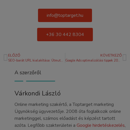
info@toptarget.hu
+36 30 442 8304
ELŐZŐ
KÖVETKEZŐ
SEO-barát URL kialakítása: Útmutató a jobb helyezésekhez 2026-ban
Google Ads optimalizálási tippek 2026: Így növeld a megtérülést (ROAS)
A szerzőről
Várkondi László
Online marketing szakértő, a Toptarget marketing
Ügynökség ügyvezetője. 2008 óta foglalkozik online
marketinggel, számos előadást és képzést tartott
azóta. Legfőbb szakterületei a
Google hirdetéskezelés
,