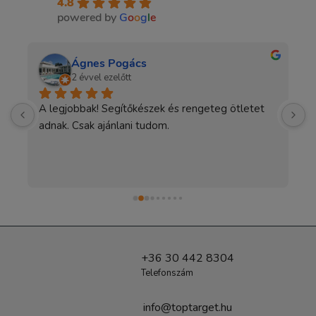
4.8
powered by
G
o
o
g
l
e
Ágnes Pogács
2 évvel ezelőtt
A legjobbak! Segítőkészek és rengeteg ötletet 
S
adnak. Csak ajánlani tudom.
t
+36 30 442 8304
Telefonszám
info@toptarget.hu