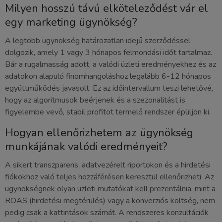
Milyen hosszú távú elköteleződést vár el
egy marketing ügynökség?
A legtöbb ügynökség határozatlan idejű szerződéssel
dolgozik, amely 1 vagy 3 hónapos felmondási időt tartalmaz.
Bár a rugalmasság adott, a valódi üzleti eredményekhez és az
adatokon alapuló finomhangoláshoz legalább 6-12 hónapos
együttműködés javasolt. Ez az időintervallum teszi lehetővé,
hogy az algoritmusok beérjenek és a szezonalitást is
figyelembe vevő, stabil profitot termelő rendszer épüljön ki.
Hogyan ellenőrizhetem az ügynökség
munkájának valódi eredményeit?
A sikert transzparens, adatvezérelt riportokon és a hirdetési
fiókokhoz való teljes hozzáférésen keresztül ellenőrizheti. Az
ügynökségnek olyan üzleti mutatókat kell prezentálnia, mint a
ROAS (hirdetési megtérülés) vagy a konverziós költség, nem
pedig csak a kattintások számát. A rendszeres konzultációk