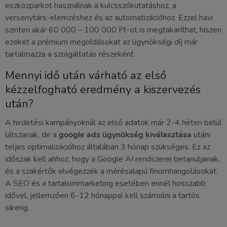
eszközparkot használnak a kulcsszókutatáshoz, a
versenytárs-elemzéshez és az automatizációhoz. Ezzel havi
szinten akár 60 000 – 100 000 Ft-ot is megtakaríthat, hiszen
ezeket a prémium megoldásokat az ügynökségi díj már
tartalmazza a szolgáltatás részeként.
Mennyi idő után várható az első
kézzelfogható eredmény a kiszervezés
után?
A hirdetési kampányoknál az első adatok már 2-4 héten belül
látszanak, de a
google ads ügynökség kiválasztása
utáni
teljes optimalizációhoz általában 3 hónap szükséges. Ez az
időszak kell ahhoz, hogy a Google AI rendszerei betanuljanak,
és a szakértők elvégezzék a mérésalapú finomhangolásokat.
A SEO és a tartalommarketing esetében ennél hosszabb
idővel, jellemzően 6-12 hónappal kell számolni a tartós
sikerig.