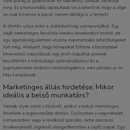
több iparág jó gyakorlatait és naprakész tudását vásárolja
meg. Ez a horizontális tapasztalat teszi lehetővé, hogy a cége
ne csak kövesse a piacot, hanem diktálja is a tempót.
A döntés súlya óriási a skálázhatóság szempontjából. Egy
saját marketinges felvétele lineáris növekedést hozhat, de
egy ügynökségi partneri viszony exponenciális lehetőségeket
nyit meg. Ahelyett, hogy hónapokat töltene a bizonytalan
kimenetelű toborzással, egy profi csapattal azonnal
hozzáférhet a mérésalapú optimalizáláshoz és a
legmodernebb hirdetési technológiákhoz, mint például az AI
Max kampányok.
Marketinges állás hirdetése: Mikor
ideális a belső munkatárs?
Vannak olyan üzleti szituációk, amikor a belső marketinges
felvétele a legésszerűbb döntés. Elsősorban a nagyvállalati
környezetben vagy a rendkívül speciális, niche piacokon
tevékenykedő cégeknél elengedhetetlen a saját csapat. Egy