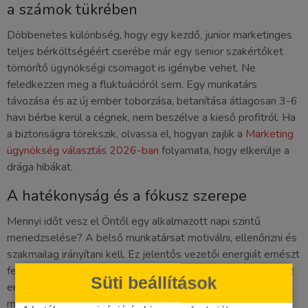
a számok tükrében
Döbbenetes különbség, hogy egy kezdő, junior marketinges
teljes bérköltségéért cserébe már egy senior szakértőket
tömörítő ügynökségi csomagot is igénybe vehet. Ne
feledkezzen meg a fluktuációról sem. Egy munkatárs
távozása és az új ember toborzása, betanítása átlagosan 3-6
havi bérbe kerül a cégnek, nem beszélve a kieső profitról. Ha
a biztonságra törekszik, olvassa el, hogyan zajlik a
Marketing
ügynökség választás 2026-ban
folyamata, hogy elkerülje a
drága hibákat.
A hatékonyság és a fókusz szerepe
Mennyi időt vesz el Öntől egy alkalmazott napi szintű
menedzselése? A belső munkatársat motiválni, ellenőrizni és
szakmailag irányítani kell. Ez jelentős vezetői energiát emészt
fel. A kiszervezett marketing ezzel szemben felszabadítja az
Süti beállítások
erőforrásait. Önnek nem a folyamatokat kell
mikromenedzselnie, hanem a kész riportokat és az üzleti