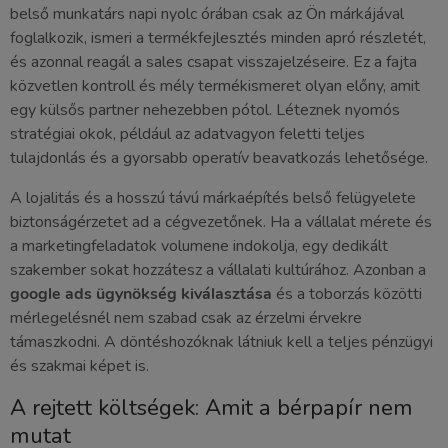
belső munkatárs napi nyolc órában csak az Ön márkájával
foglalkozik, ismeri a termékfejlesztés minden apró részletét,
és azonnal reagál a sales csapat visszajelzéseire. Ez a fajta
közvetlen kontroll és mély termékismeret olyan előny, amit
egy külsős partner nehezebben pótol. Léteznek nyomós
stratégiai okok, például az adatvagyon feletti teljes
tulajdonlás és a gyorsabb operatív beavatkozás lehetősége.
A lojalitás és a hosszú távú márkaépítés belső felügyelete
biztonságérzetet ad a cégvezetőnek. Ha a vállalat mérete és
a marketingfeladatok volumene indokolja, egy dedikált
szakember sokat hozzátesz a vállalati kultúrához. Azonban a
google ads ügynökség kiválasztása
és a toborzás közötti
mérlegelésnél nem szabad csak az érzelmi érvekre
támaszkodni. A döntéshozóknak látniuk kell a teljes pénzügyi
és szakmai képet is.
A rejtett költségek: Amit a bérpapír nem
mutat