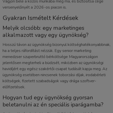
Vágjon bele a közös munkába még ma, és biztosítsa cége
versenyelőnyét a 2026-os piacon is.
Gyakran Ismételt Kérdések
Melyik olcsóbb: egy marketinges
alkalmazott vagy egy ügynökség?
Hosszú távon az ügynökség bizonyul költséghatékonyabbnak,
ha a teljes ráfordítást nézzük. Egy senior marketing
menedzser szuperbruttó bérköltsége Magyarországon
jelentősen megterheli a büdzsét, miközben az ügynökségi
havidíjért egy egész szakértői csapat tudását kapja meg. Az
ügynökség esetében nincsenek toborzási díjak, irodabérleti
költségek, fizetett szabadságok vagy drága szoftver-
előfizetések.
Hogyan tud egy ügynökség gyorsan
beletanulni az én speciális iparágamba?