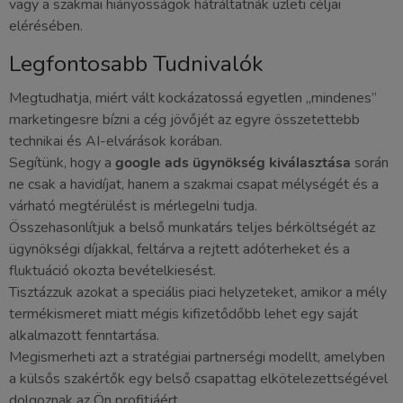
vagy a szakmai hiányosságok hátráltatnák üzleti céljai
elérésében.
Legfontosabb Tudnivalók
Megtudhatja, miért vált kockázatossá egyetlen „mindenes”
marketingesre bízni a cég jövőjét az egyre összetettebb
technikai és AI-elvárások korában.
Segítünk, hogy a
google ads ügynökség kiválasztása
során
ne csak a havidíjat, hanem a szakmai csapat mélységét és a
várható megtérülést is mérlegelni tudja.
Összehasonlítjuk a belső munkatárs teljes bérköltségét az
ügynökségi díjakkal, feltárva a rejtett adóterheket és a
fluktuáció okozta bevételkiesést.
Tisztázzuk azokat a speciális piaci helyzeteket, amikor a mély
termékismeret miatt mégis kifizetődőbb lehet egy saját
alkalmazott fenntartása.
Megismerheti azt a stratégiai partnerségi modellt, amelyben
a külsős szakértők egy belső csapattag elkötelezettségével
dolgoznak az Ön profitjáért.