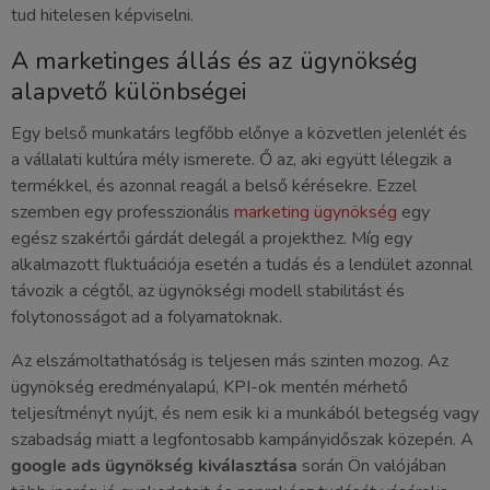
tud hitelesen képviselni.
A marketinges állás és az ügynökség
alapvető különbségei
Egy belső munkatárs legfőbb előnye a közvetlen jelenlét és
a vállalati kultúra mély ismerete. Ő az, aki együtt lélegzik a
termékkel, és azonnal reagál a belső kérésekre. Ezzel
szemben egy professzionális
marketing ügynökség
egy
egész szakértői gárdát delegál a projekthez. Míg egy
alkalmazott fluktuációja esetén a tudás és a lendület azonnal
távozik a cégtől, az ügynökségi modell stabilitást és
folytonosságot ad a folyamatoknak.
Az elszámoltathatóság is teljesen más szinten mozog. Az
ügynökség eredményalapú, KPI-ok mentén mérhető
teljesítményt nyújt, és nem esik ki a munkából betegség vagy
szabadság miatt a legfontosabb kampányidőszak közepén. A
google ads ügynökség kiválasztása
során Ön valójában