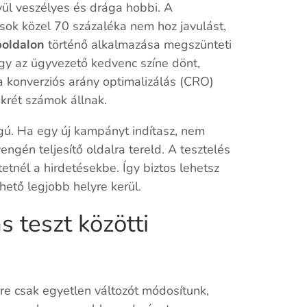
ül veszélyes és drága hobbi. A
atások közel 70 százaléka nem hoz javulást,
boldalon
történő alkalmazása megszünteti
gy az ügyvezető kedvenc színe dönt,
a konverziós arány optimalizálás (CRO)
krét számok állnak.
gú. Ha egy új kampányt indítasz, nem
én teljesítő oldalra tereld. A tesztelés
tetnél a hirdetésekbe. Így biztos lehetsz
ető legjobb helyre kerül.
s teszt közötti
rre csak egyetlen változót módosítunk,