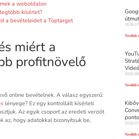
lemek a weboldalon
Googl
legtöbb kísérlet?
útmu
zd a bevételeidet a Toptarget
2026.07
Tovább 
és miért a
YouTu
b profitnövelő
Strat
Videó
2026.08
Tovább 
kvő online bevételnek. A válasz egyszerű:
Kibőv
és
lényege? Ez egy kontrollált kísérleti
Conve
sztjuk. Az egyik csoport az eredeti verziót
ponto
nk az, hogy adatokkal bizonyítsuk be,
2026.07
Tovább 