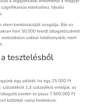
 hozza a leggyorsabb eredményt a magyar
 szignifikancia eléréséhez. Ideális
i.
 elem kombinációját vizsgálja. Bár ez
akran havi 50.000 feletti látogatószámot
és weboldalon sokkal hatékonyabb, mert
t.
 a tesztelésből
 Vegyünk egy példát: ha egy 25.000 Ft
 százalékról 1,3 százalékra emeljük, az
 látogató esetén ez plusz 7.500.000 Ft
et költöttél volna hirdetésre.