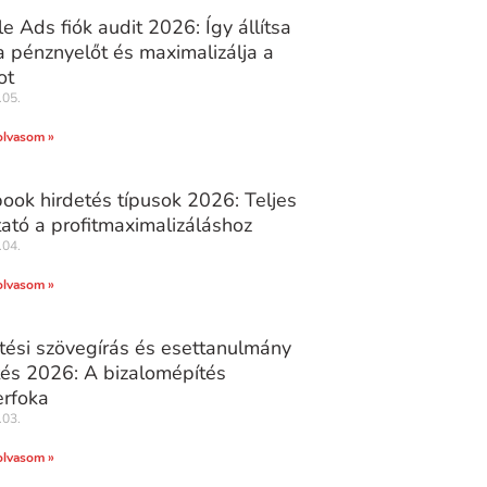
e Ads fiók audit 2026: Így állítsa
 pénznyelőt és maximalizálja a
ot
.05.
olvasom »
ook hirdetés típusok 2026: Teljes
ató a profitmaximalizáláshoz
.04.
olvasom »
tési szövegírás és esettanulmány
tés 2026: A bizalomépítés
rfoka
.03.
olvasom »