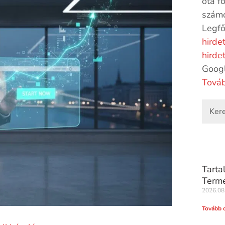
óta f
számo
Legfő
hirde
hirde
Goog
Továb
Tarta
Terme
2026.08
Tovább 