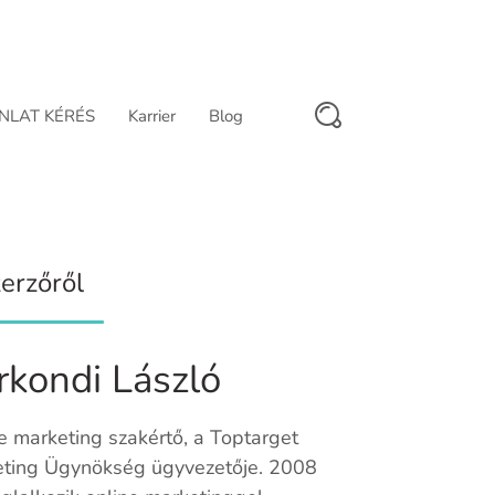
NLAT KÉRÉS
Karrier
Blog
erzőről
rkondi László
e marketing szakértő, a Toptarget
ting Ügynökség ügyvezetője. 2008