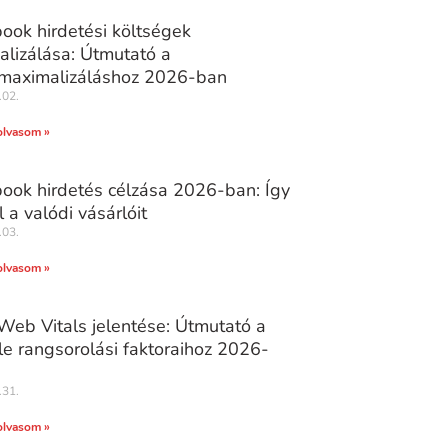
ook hirdetési költségek
alizálása: Útmutató a
tmaximalizáláshoz 2026-ban
.02.
olvasom »
ook hirdetés célzása 2026-ban: Így
l a valódi vásárlóit
.03.
olvasom »
Web Vitals jelentése: Útmutató a
e rangsorolási faktoraihoz 2026-
.31.
olvasom »