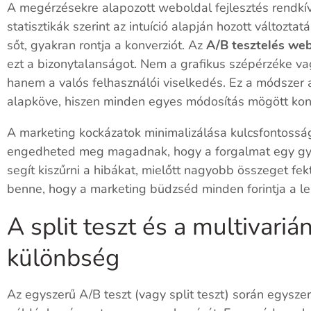
A megérzésekre alapozott weboldal fejlesztés rendkív
statisztikák szerint az intuíció alapján hozott változt
sőt, gyakran rontja a konverziót. Az
A/B tesztelés we
ezt a bizonytalanságot. Nem a grafikus szépérzéke va
hanem a valós felhasználói viselkedés. Ez a módszer 
alapköve, hiszen minden egyes módosítás mögött kon
A marketing kockázatok minimalizálása kulcsfontossá
engedheted meg magadnak, hogy a forgalmat egy gyeng
segít kiszűrni a hibákat, mielőtt nagyobb összeget fek
benne, hogy a marketing büdzséd minden forintja a leh
A split teszt és a multivarián
különbség
Az egyszerű A/B teszt (vagy split teszt) során egysze