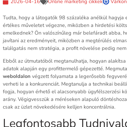
2026-04-16
Online marketing cikkek
Várkon
Tudta, hogy a látogatók 98 százaléka anélkül hagyja
értékes műveletet végezne, miközben a hirdetési költ
emelkednek? Ön valószínűleg már belefáradt abba, h
javítani az eredményeit, miközben a megtérülés elmar
találgatás nem stratégia, a profit növelése pedig nem
Ebből az útmutatóból megtanulhatja, hogyan alakítsa 
adatok alapján egy profittermelő gépezetté. Megmuta
weboldalon
végzett folyamata a legerősebb fegyveré
verheti le a konkurenciát. Megtanulja a technikai beáll
fogja, hogyan érhető el alacsonyabb ügyfélszerzési k
arány. Végigvesszük a méréseken alapuló döntéshoza
csak az üzlet növekedésére kelljen koncentrálnia.
Legfontosabb Tudnival