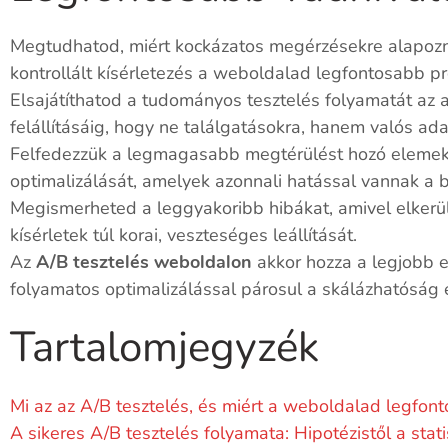
Megtudhatod, miért kockázatos megérzésekre alapozni
kontrollált kísérletezés a weboldalad legfontosabb pr
Elsajátíthatod a tudományos tesztelés folyamatát az a
felállításáig, hogy ne találgatásokra, hanem valós ada
Felfedezzük a legmagasabb megtérülést hozó elemek
optimalizálását, amelyek azonnali hatással vannak a b
Megismerheted a leggyakoribb hibákat, amivel elkerül
kísérletek túl korai, veszteséges leállítását.
Az
A/B tesztelés weboldalon
akkor hozza a legjobb er
folyamatos optimalizálással párosul a skálázhatóság
Tartalomjegyzék
Mi az az A/B tesztelés, és miért a weboldalad legfon
A sikeres A/B tesztelés folyamata: Hipotézistől a statis