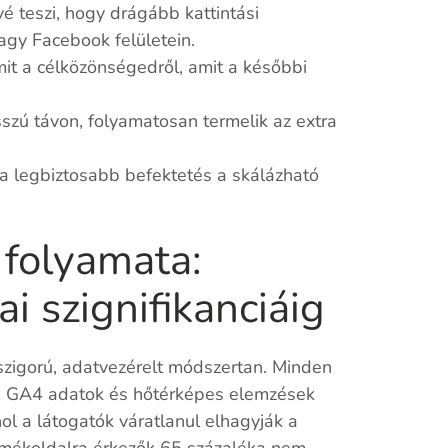
 teszi, hogy drágább kattintási
agy Facebook felületein.
it a célközönségedről, amit a későbbi
szú távon, folyamatosan termelik az extra
a legbiztosabb befektetés a skálázható
 folyamata:
ai szignifikanciáig
zigorú, adatvezérelt módszertan. Minden
ik. GA4 adatok és hőtérképes elemzések
hol a látogatók váratlanul elhagyják a