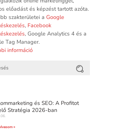
oglalkozik online marketinggel,
s előadást és képzést tartott azóta.
bb szakterületei a
Google
téskezelés
,
Facebook
téskezelés
, Google Analytics 4 és a
le Tag Manager.
bi információ
lommarketing és SEO: A Profitot
lő Stratégia 2026-ban
.06.
olvasom »