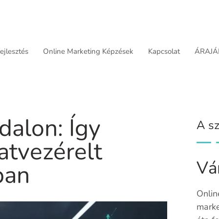
jlesztés
Online Marketing Képzések
Kapcsolat
ÁRAJÁ
dalon: Így
A sz
atvezérelt
Vá
ban
Onlin
marke