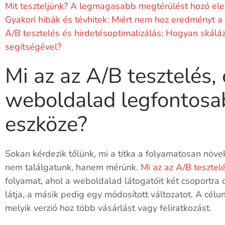
Mit teszteljünk? A legmagasabb megtérülést hozó e
Gyakori hibák és tévhitek: Miért nem hoz eredményt a 
A/B tesztelés és hirdetésoptimalizálás: Hogyan skálá
segítségével?
Mi az az A/B tesztelés, 
weboldalad legfontosab
eszköze?
Sokan kérdezik tőlünk, mi a titka a folyamatosan növe
nem találgatunk, hanem mérünk.
Mi az az A/B tesztel
folyamat, ahol a weboldalad látogatóit két csoportra o
látja, a másik pedig egy módosított változatot. A célu
melyik verzió hoz több vásárlást vagy feliratkozást.