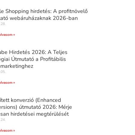
e Shopping hirdetés: A profitnövelő
tató webáruházaknak 2026-ban
.28.
olvasom »
be Hirdetés 2026: A Teljes
égiai Útmutató a Profitábilis
marketinghez
.05.
olvasom »
ített konverzió (Enhanced
rsions) útmutató 2026: Mérje
san hirdetései megtérülését
.24.
olvasom »