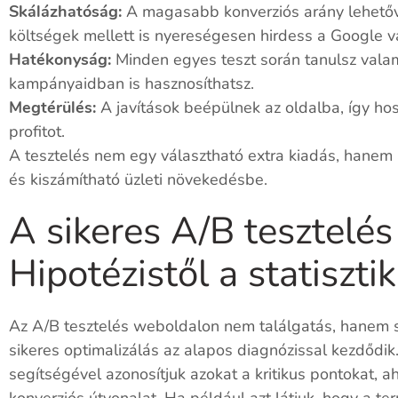
Skálázhatóság:
A magasabb konverziós arány lehetővé
költségek mellett is nyereségesen hirdess a Google v
Hatékonyság:
Minden egyes teszt során tanulsz valam
kampányaidban is hasznosíthatsz.
Megtérülés:
A javítások beépülnek az oldalba, így hos
profitot.
A tesztelés nem egy választható extra kiadás, hanem 
és kiszámítható üzleti növekedésbe.
A sikeres A/B tesztelés
Hipotézistől a statisztik
Az A/B tesztelés weboldalon nem találgatás, hanem s
sikeres optimalizálás az alapos diagnózissal kezdőd
segítségével azonosítjuk azokat a kritikus pontokat, a