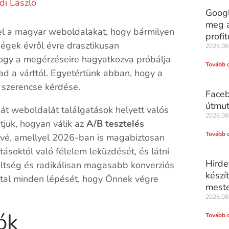
di László
Googl
meg a
 el a magyar weboldalakat, hogy bármilyen
profit
ségek évről évre drasztikusan
2026.08
ogy a megérzéseire hagyatkozva próbálja
Tovább 
ad a várttól. Egyetértünk abban, hogy a
 szerencse kérdése.
Faceb
útmut
át weboldalát találgatások helyett valós
2026.08
tjuk, hogyan válik az
A/B tesztelés
Tovább 
vé, amellyel 2026-ban is magabiztosan
ításoktól való félelem leküzdését, és látni
Hirde
öltség és radikálisan magasabb konverziós
készí
tal minden lépését, hogy Önnek végre
meste
2026.08
ók
Tovább 