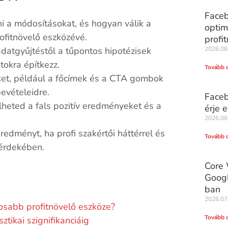
Faceb
 a módosításokat, és hogyan válik a
optim
ofitnövelő eszközévé.
profi
datgyűjtéstől a tűpontos hipotézisek
2026.08
tokra építkezz.
Tovább 
et, például a főcímek és a CTA gombok
evételeidre.
Faceb
heted a fals pozitív eredményeket és a
érje e
2026.08
edményt, ha profi szakértői háttérrel és
Tovább 
 érdekében.
Core 
Googl
ban
2026.07
tosabb profitnövelő eszköze?
Tovább 
ztikai szignifikanciáig