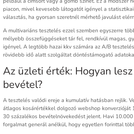
például a címsort vagy a gomb színét. Ez a módszer
piacon, mivel kevesebb látogatót igényel a statisztikai
választás, ha gyorsan szeretnél mérhető javulást elérn
A multivariáns tesztelés ezzel szemben egyszerre több
mélyebb összefüggéseket tár fel, rendkívül magas, gy
igényel. A legtöbb hazai kkv számára az A/B tesztel
rövidebb idő alatt szolgáltat döntéstámogató adatoka
Az üzleti érték: Hogyan lesz
bevétel?
A tesztelés valódi ereje a kumulatív hatásban rejlik.
átlagos kosárértékkel dolgozó webshop konverzióját 1
30 százalékos bevételnövekedést jelent. Havi 10.000
forgalmat generál anélkül, hogy egyetlen forinttal több