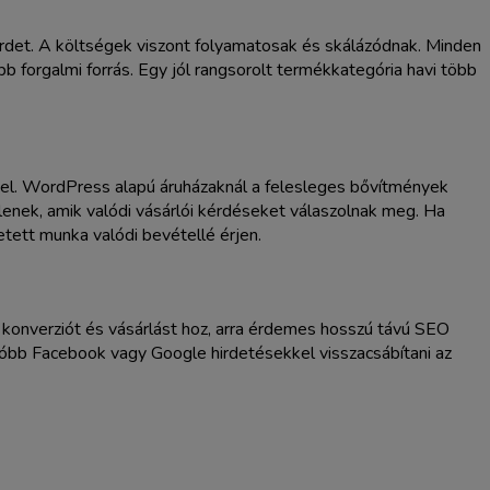
irdet. A költségek viszont folyamatosak és skálázódnak. Minden
bb forgalmi forrás. Egy jól rangsorolt termékkategória havi több
tétel. WordPress alapú áruházaknál a felesleges bővítmények
lenek, amik valódi vásárlói kérdéseket válaszolnak meg. Ha
tett munka valódi bevétellé érjen.
ó konverziót és vásárlást hoz, arra érdemes hosszú távú SEO
csóbb Facebook vagy Google hirdetésekkel visszacsábítani az