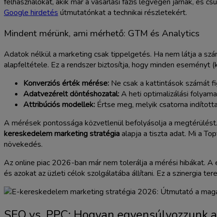
felhasználókat, akik már a vásárlási fázis legvégén járnak, és 
Google hirdetés
útmutatónkat a technikai részletekért.
Mindent mérünk, ami mérhető: GTM és Analytics
Adatok nélkül a marketing csak tippelgetés. Ha nem látja a szá
alapfeltétele. Ez a rendszer biztosítja, hogy minden eseményt (
Konverziós érték mérése:
Ne csak a kattintások számát figy
Adatvezérelt döntéshozatal:
A heti optimalizálási folyam
Attribúciós modellek:
Értse meg, melyik csatorna indította 
A mérések pontossága közvetlenül befolyásolja a megtérülést. Ha
kereskedelem marketing stratégia
alapja a tiszta adat. Mi a T
növekedés.
Az online piac 2026-ban már nem tolerálja a mérési hibákat. A
és azokat az üzleti célok szolgálatába állítani. Ez a szinergia t
SEO vs. PPC: Hogyan egyensúlyozzunk a 