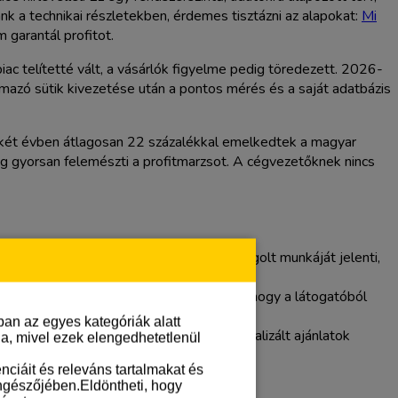
 a technikai részletekben, érdemes tisztázni az alapokat:
Mi
 garantál profitot.
ac telítetté vált, a vásárlók figyelme pedig töredezett. 2026-
zármazó sütik kivezetése után a pontos mérés és a saját adatbázis
t két évben átlagosan 22 százalékkal emelkedtek a magyar
ig gyorsan felemészti a profitmarzsot. A cégvezetőknek nincs
s, a Meta kampányok és a SEO összehangolt munkáját jelenti,
zichológiai és technikai optimalizálása, hogy a látogatóból
an az egyes kategóriák alatt
rketing, a hűségprogramok és a perszonalizált ajánlatok
lja, mivel ezek elengedhetetlenül
ciáit és releváns tartalmakat és
öngészőjében.Eldöntheti, hogy