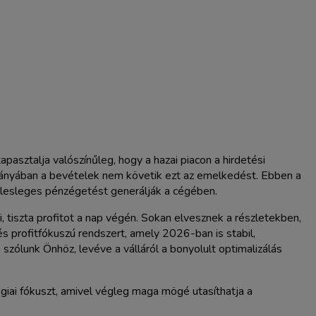
asztalja valószínűleg, hogy a hazai piacon a hirdetési
ányában a bevételek nem követik ezt az emelkedést. Ebben a
lesleges pénzégetést generálják a cégében.
i, tiszta profitot a nap végén. Sokan elvesznek a részletekben,
 profitfókuszú rendszert, amely 2026-ban is stabil,
zólunk Önhöz, levéve a válláról a bonyolult optimalizálás
giai fókuszt, amivel végleg maga mögé utasíthatja a