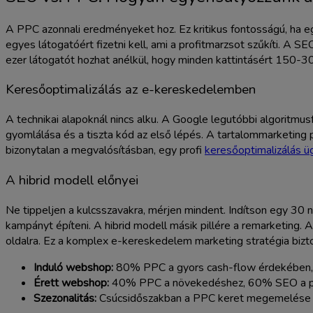
A PPC azonnali eredményeket hoz. Ez kritikus fontosságú, ha e
egyes látogatóért fizetni kell, ami a profitmarzsot szűkíti. A 
ezer látogatót hozhat anélkül, hogy minden kattintásért 150-3
Keresőoptimalizálás az e-kereskedelemben
A technikai alapoknál nincs alku. A Google legutóbbi algoritmu
gyomlálása és a tiszta kód az első lépés. A tartalommarketing
bizonytalan a megvalósításban, egy profi
keresőoptimalizálás 
A hibrid modell előnyei
Ne tippeljen a kulcsszavakra, mérjen mindent. Indítson egy 30 
kampányt építeni. A hibrid modell másik pillére a remarketing.
oldalra. Ez a komplex e-kereskedelem marketing stratégia biztos
Induló webshop:
80% PPC a gyors cash-flow érdekében,
Érett webshop:
40% PPC a növekedéshez, 60% SEO a pro
Szezonalitás:
Csúcsidőszakban a PPC keret megemelése j