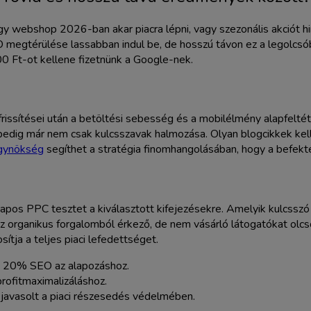
gy webshop 2026-ban akar piacra lépni, vagy szezonális akciót h
SEO megtérülése lassabban indul be, de hosszú távon ez a legolcsó
00 Ft-ot kellene fizetnünk a Google-nek.
sfrissítései után a betöltési sebesség és a mobilélmény alapfel
 pedig már nem csak kulcsszavak halmozása. Olyan blogcikkek kel
ügynökség
segíthet a stratégia finomhangolásában, hogy a befekte
napos PPC tesztet a kiválasztott kifejezésekre. Amelyik kulcssz
 Az organikus forgalomból érkező, de nem vásárló látogatókat ol
ítja a teljes piaci lefedettséget.
 20% SEO az alapozáshoz.
fitmaximalizáláshoz.
avasolt a piaci részesedés védelmében.