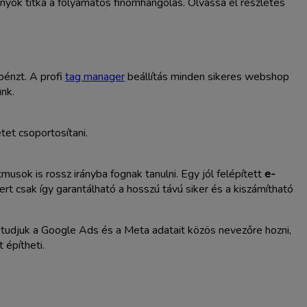
pányok titka a folyamatos finomhangolás. Olvassa el részletes
pénzt. A profi
tag manager
beállítás minden sikeres webshop
unk.
et csoportosítani.
usok is rossz irányba fognak tanulni. Egy jól felépített
e-
rt csak így garantálható a hosszú távú siker és a kiszámítható
 tudjuk a Google Ads és a Meta adatait közös nevezőre hozni,
 építheti.