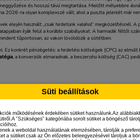
meggyőzése és hosszú távú megtartása. Mielőtt mélyebbre ásnánk
ma 2026-ra olyan komplexszé vált, ahol a puszta jelenlét már nem
k elején használt „csak hirdetünk valahol” megközelítésnél. A pi
 alapjaiban írják felül a korábbi szabályokat. A harmadik féltől s
 mindent tűpontosan, az vakon lövöldözik a sötétben.
el. Ez konkrét pénzégetés: a hirdetési költségek (CPC) az elmúl
atégia
, a konverziók elmaradnak, a beszerzési költség (CAC) ped
Süti beállítások
releváns látogatókat kell a webshopba terelni. Ez a Google Ad
 útja.
. A cél a CRO (Conversion Rate Optimization), azaz a weboldal ps
nkciók működésének érdekében sütiket használunk.Az alábbiakb
 többe kerül, mint a meglévő megtartása. 2026-ban az e-mail ma
ütiről.A "Szükséges" kategóriába sorolt sütiket a böngésző táro
cióihoz.
tenek a weboldal használatának elemzésében, tárolják a preferen
ket a sütiket csak az Ön előzetes beleegyezésével tároljuk a b