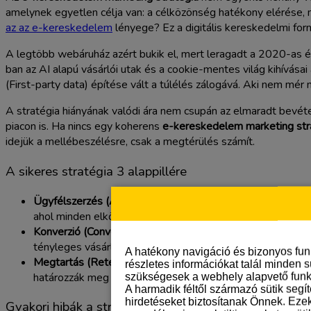
amelynek egyetlen célja van: a célközönség hatékony elérése, 
az az e-kereskedelem
lényege? Ez a digitális kereskedelmi for
A legtöbb webáruház azért bukik el, mert leragadt a 2020-as éve
ban az AI alapú vásárlói utak és a cookie-mentes világ kihívásai
(First-party data) építése vált a túlélés zálogává. Aki nem mér
A stratégia hiányának valódi ára nem csupán az elmaradt bevét
piacon is. Ha nincs egy koherens
e-kereskedelem marketing str
idejük a mellébeszélésre, csak a megtérülés számít.
A sikeres stratégia 3 alappillére
Ügyfélszerzés (Acquisition):
Nem csupán forgalmat, hanem 
ahol minden elköltött 1000 Ft-nak pontosan követhető az
Konverzió (Conversion):
A látogató önmagában csak költség
tényleges vásárló váljon.
A hatékony navigáció és bizonyos fu
Megtartás (Retention):
Egy új vásárló megszerzése ötször
részletes információkat talál minden s
határozzák meg a hosszú távú jövedelmezőséget.
szükségesek a webhely alapvető funk
A harmadik féltől származó sütik segí
hirdetéseket biztosítanak Önnek. Eze
Gyakori hibák a stratégiaalkotás során