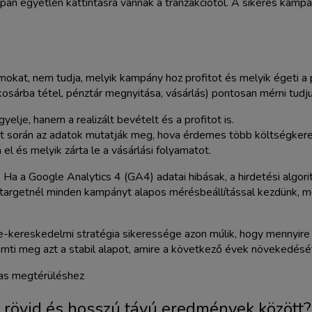
csupán egyetlen kattintásra vannak a tranzakciótól. A sikeres kam
mokat, nem tudja, melyik kampány hoz profitot és melyik égeti a 
kosárba tétel, pénztár megnyitása, vásárlás) pontosan mérni tudj
elje, hanem a realizált bevételt és a profitot is.
at során az adatok mutatják meg, hova érdemes több költségkeret
el és melyik zárta le a vásárlási folyamatot.
 a Google Analytics 4 (GA4) adatai hibásak, a hirdetési algoritm
optargetnél minden kampányt alapos mérésbeállítással kezdünk, me
 e-kereskedelmi stratégia sikeressége azon múlik, hogy mennyire
eremti meg azt a stabil alapot, amire a következő évek növekedését
rövid és hosszú távú eredmények között?