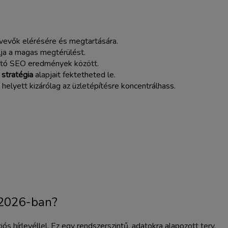
 vevők elérésére és megtartására.
lja a magas megtérülést.
ható SEO eredmények között.
stratégia
alapjait fektetheted le.
helyett kizárólag az üzletépítésre koncentrálhass.
 2026-ban?
 hírlevéllel. Ez egy rendszerszintű, adatokra alapozott terv,