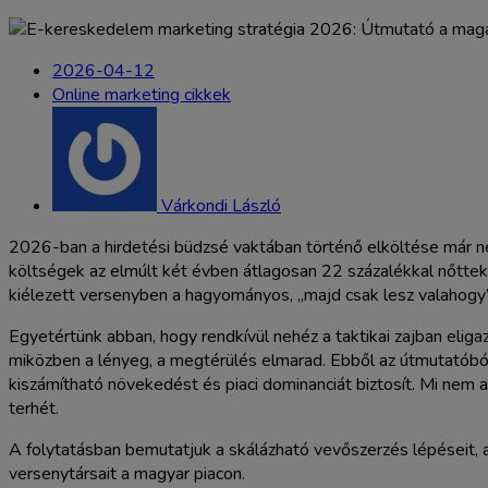
2026-04-12
Online marketing cikkek
Várkondi László
2026-ban a hirdetési büdzsé vaktában történő elköltése már nem
költségek az elmúlt két évben átlagosan 22 százalékkal nőtte
kiélezett versenyben a hagyományos, „majd csak lesz valahog
Egyetértünk abban, hogy rendkívül nehéz a taktikai zajban eligaz
miközben a lényeg, a megtérülés elmarad. Ebből az útmutatóból
kiszámítható növekedést és piaci dominanciát biztosít. Mi nem 
terhét.
A folytatásban bemutatjuk a skálázható vevőszerzés lépéseit, a
versenytársait a magyar piacon.