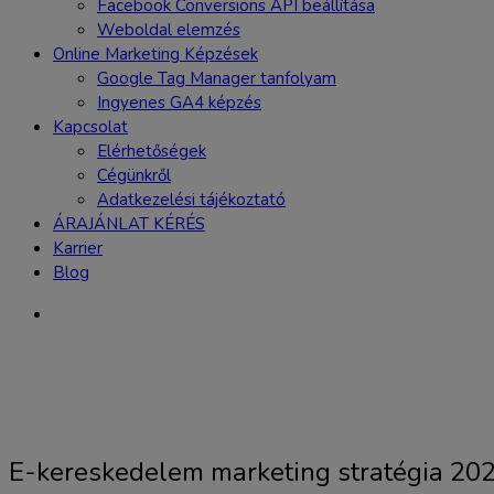
Facebook Conversions API beállítása
Weboldal elemzés
Online Marketing Képzések
Google Tag Manager tanfolyam
Ingyenes GA4 képzés
Kapcsolat
Elérhetőségek
Cégünkről
Adatkezelési tájékoztató
ÁRAJÁNLAT KÉRÉS
Karrier
Blog
E-kereskedelem marketing stratégia 20