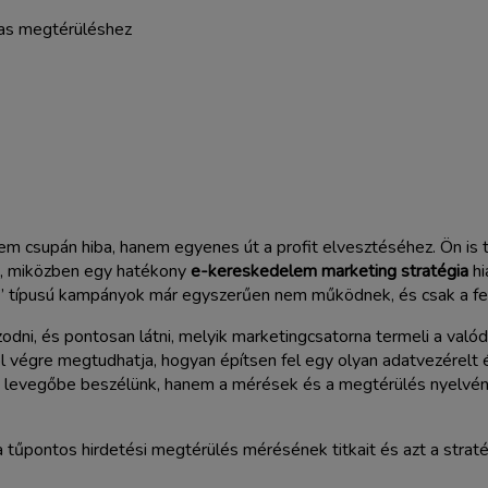
 csupán hiba, hanem egyenes út a profit elvesztéséhez. Ön is tap
k, miközben egy hatékony
e-kereskedelem marketing stratégia
hi
y” típusú kampányok már egyszerűen nem működnek, és csak a fe
odni, és pontosan látni, melyik marketingcsatorna termeli a valód
 végre megtudhatja, hogyan építsen fel egy olyan adatvezérelt és
a levegőbe beszélünk, hanem a mérések és a megtérülés nyelvén s
 tűpontos hirdetési megtérülés mérésének titkait és azt a straté