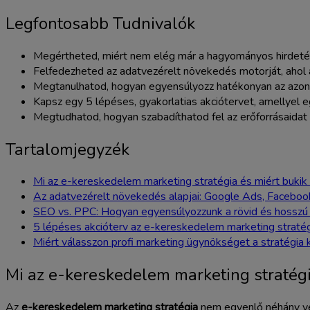
Legfontosabb Tudnivalók
Megértheted, miért nem elég már a hagyományos hirdetési
Felfedezheted az adatvezérelt növekedés motorját, ahol 
Megtanulhatod, hogyan egyensúlyozz hatékonyan az azonn
Kapsz egy 5 lépéses, gyakorlatias akciótervet, amellye
Megtudhatod, hogyan szabadíthatod fel az erőforrásaidat 
Tartalomjegyzék
Mi az e-kereskedelem marketing stratégia és miért buki
Az adatvezérelt növekedés alapjai: Google Ads, Facebook
SEO vs. PPC: Hogyan egyensúlyozzunk a rövid és hosszú
5 lépéses akcióterv az e-kereskedelem marketing straté
Miért válasszon profi marketing ügynökséget a stratégia 
Mi az e-kereskedelem marketing stratég
Az
e-kereskedelem marketing stratégia
nem egyenlő néhány véle