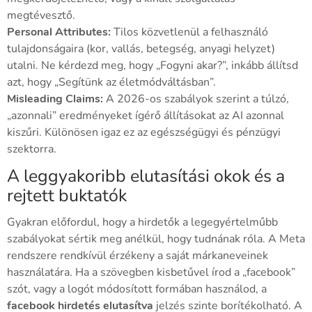
megtévesztő.
Personal Attributes:
Tilos közvetlenül a felhasználó
tulajdonságaira (kor, vallás, betegség, anyagi helyzet)
utalni. Ne kérdezd meg, hogy „Fogyni akar?”, inkább állítsd
azt, hogy „Segítünk az életmódváltásban”.
Misleading Claims:
A 2026-os szabályok szerint a túlzó,
„azonnali” eredményeket ígérő állításokat az AI azonnal
kiszűri. Különösen igaz ez az egészségügyi és pénzügyi
szektorra.
A leggyakoribb elutasítási okok és a
rejtett buktatók
Gyakran előfordul, hogy a hirdetők a legegyértelműbb
szabályokat sértik meg anélkül, hogy tudnának róla. A Meta
rendszere rendkívül érzékeny a saját márkaneveinek
használatára. Ha a szövegben kisbetűvel írod a „facebook”
szót, vagy a logót módosított formában használod, a
facebook hirdetés elutasítva
jelzés szinte borítékolható. A