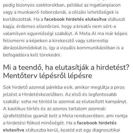
pedig bizonyos szektorokban, például az ingatlanpiacon
vagy a munkaerő-toborzásnál, a célzási lehetőségek is
korlátozottak. Ha a
facebook hirdetés elutasítva
státuszt
kapja, érdemes ellenőrizni, hogy a kreatív nem sért-e
valamilyen egyenlőségi szabályt. A Meta AI ma már képes
felismerni a képeken a kirekesztő vagy sztereotip
ábrázolásmódokat is, így a vizuális kommunikációban is a
befogadásra kell törekedni.
Mi a teendő, ha elutasítják a hirdetést?
Mentőterv lépésről lépésre
Sok hirdető azonnal pánikba esik, amikor meglátja a piros
jelzést a Hirdetéskezelőben. Az első és legfontosabb
szabály: soha ne töröld le azonnal az elutasított kampányt.
A kaotikus törlés és az azonos tartalom azonnali
újrafeltöltése gyanút kelt a Meta rendszerében, ami rontja
a hirdetési fiókod minőségét. Ha a
facebook hirdetés
elutasítva
státuszba kerül, kezeld ezt egy diagnosztikai