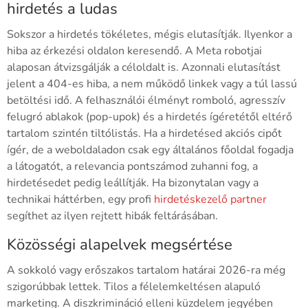
hirdetés a ludas
Sokszor a hirdetés tökéletes, mégis elutasítják. Ilyenkor a
hiba az érkezési oldalon keresendő. A Meta robotjai
alaposan átvizsgálják a céloldalt is. Azonnali elutasítást
jelent a 404-es hiba, a nem működő linkek vagy a túl lassú
betöltési idő. A felhasználói élményt romboló, agresszív
felugró ablakok (pop-upok) és a hirdetés ígéretétől eltérő
tartalom szintén tiltólistás. Ha a hirdetésed akciós cipőt
ígér, de a weboldaladon csak egy általános főoldal fogadja
a látogatót, a relevancia pontszámod zuhanni fog, a
hirdetésedet pedig leállítják. Ha bizonytalan vagy a
technikai háttérben, egy profi
hirdetéskezelő partner
segíthet az ilyen rejtett hibák feltárásában.
Közösségi alapelvek megsértése
A sokkoló vagy erőszakos tartalom határai 2026-ra még
szigorúbbak lettek. Tilos a félelemkeltésen alapuló
marketing. A diszkrimináció elleni küzdelem jegyében