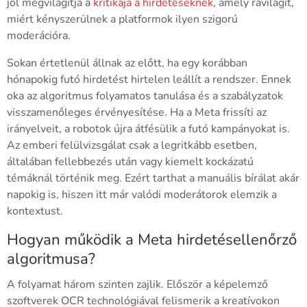
jól megvilágítja a
kritikája a hirdetéseknek
, amely rávilágít,
miért kényszerülnek a platformok ilyen szigorú
moderációra.
Sokan értetlenül állnak az előtt, ha egy korábban
hónapokig futó hirdetést hirtelen leállít a rendszer. Ennek
oka az algoritmus folyamatos tanulása és a szabályzatok
visszamenőleges érvényesítése. Ha a Meta frissíti az
irányelveit, a robotok újra átfésülik a futó kampányokat is.
Az emberi felülvizsgálat csak a legritkább esetben,
általában fellebbezés után vagy kiemelt kockázatú
témáknál történik meg. Ezért tarthat a manuális bírálat akár
napokig is, hiszen itt már valódi moderátorok elemzik a
kontextust.
Hogyan működik a Meta hirdetésellenőrző
algoritmusa?
A folyamat három szinten zajlik. Először a képelemző
szoftverek OCR technológiával felismerik a kreatívokon