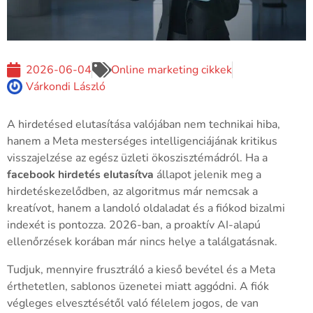
2026-06-04
Online marketing cikkek
Várkondi László
A hirdetésed elutasítása valójában nem technikai hiba,
hanem a Meta mesterséges intelligenciájának kritikus
visszajelzése az egész üzleti ökoszisztémádról. Ha a
facebook hirdetés elutasítva
állapot jelenik meg a
hirdetéskezelődben, az algoritmus már nemcsak a
kreatívot, hanem a landoló oldaladat és a fiókod bizalmi
indexét is pontozza. 2026-ban, a proaktív AI-alapú
ellenőrzések korában már nincs helye a találgatásnak.
Tudjuk, mennyire frusztráló a kieső bevétel és a Meta
érthetetlen, sablonos üzenetei miatt aggódni. A fiók
végleges elvesztésétől való félelem jogos, de van