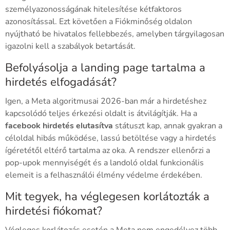
személyazonosságának hitelesítése kétfaktoros
azonosítással. Ezt követően a Fiókminőség oldalon
nyújtható be hivatalos fellebbezés, amelyben tárgyilagosan
igazolni kell a szabályok betartását.
Befolyásolja a landing page tartalma a
hirdetés elfogadását?
Igen, a Meta algoritmusai 2026-ban már a hirdetéshez
kapcsolódó teljes érkezési oldalt is átvilágítják. Ha a
facebook hirdetés elutasítva
státuszt kap, annak gyakran a
céloldal hibás működése, lassú betöltése vagy a hirdetés
ígéretétől eltérő tartalma az oka. A rendszer ellenőrzi a
pop-upok mennyiségét és a landoló oldal funkcionális
elemeit is a felhasználói élmény védelme érdekében.
Mit tegyek, ha véglegesen korlátozták a
hirdetési fiókomat?
Végleges korlátozás esetén a Meta nem engedélyez több