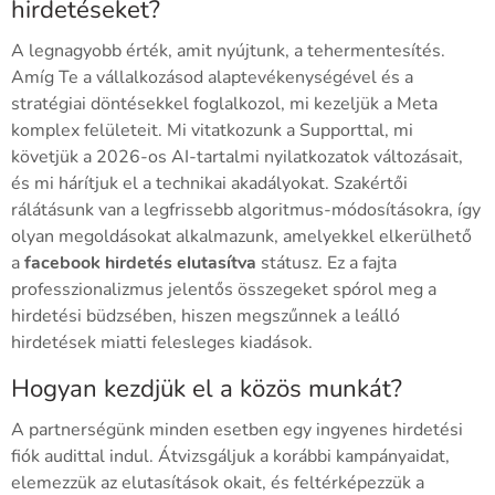
hirdetéseket?
A legnagyobb érték, amit nyújtunk, a tehermentesítés.
Amíg Te a vállalkozásod alaptevékenységével és a
stratégiai döntésekkel foglalkozol, mi kezeljük a Meta
komplex felületeit. Mi vitatkozunk a Supporttal, mi
követjük a 2026-os AI-tartalmi nyilatkozatok változásait,
és mi hárítjuk el a technikai akadályokat. Szakértői
rálátásunk van a legfrissebb algoritmus-módosításokra, így
olyan megoldásokat alkalmazunk, amelyekkel elkerülhető
a
facebook hirdetés elutasítva
státusz. Ez a fajta
professzionalizmus jelentős összegeket spórol meg a
hirdetési büdzsében, hiszen megszűnnek a leálló
hirdetések miatti felesleges kiadások.
Hogyan kezdjük el a közös munkát?
A partnerségünk minden esetben egy ingyenes hirdetési
fiók audittal indul. Átvizsgáljuk a korábbi kampányaidat,
elemezzük az elutasítások okait, és feltérképezzük a