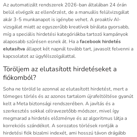
Az automatizált rendszerek 2026-ban általában 24 órán
belül elvégzik az ellenőrzést, de a manuális felülvizsgálat
akár 3-5 munkanapot is igénybe vehet. A proaktív AI-
vizsgálat miatt az egyszerűbb kreatívok bírálata gyorsabb,
míg a speciális hirdetési kategóriákba tartozó kampányok
alaposabb szűrésen esnek át. Ha a
facebook hirdetés
elutasítva
állapot két napnál tovább tart, javasolt felvenni a
kapcsolatot az ügyfélszolgálattal.
Töröljem az elutasított hirdetéseket a
fiókomból?
Soha ne töröld le azonnal az elutasított hirdetést, mert a
tömeges törlés és az azonos tartalom újrafeltöltése gyanút
kelt a Meta biztonsági rendszerében. A javítás és a
szerkesztés sokkal célravezetőbb módszer, mivel így
megmarad a hirdetés előzménye és az algoritmus látja a
korrekciós szándékot. A sorozatos törlések rontják a
hirdetési fiók bizalmi indexét, ami hosszú távon drágább