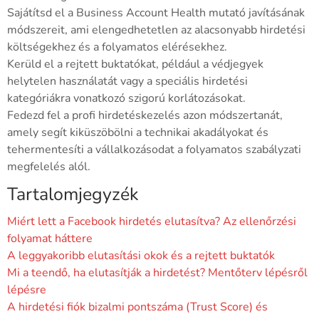
Sajátítsd el a Business Account Health mutató javításának
módszereit, ami elengedhetetlen az alacsonyabb hirdetési
költségekhez és a folyamatos elérésekhez.
Kerüld el a rejtett buktatókat, például a védjegyek
helytelen használatát vagy a speciális hirdetési
kategóriákra vonatkozó szigorú korlátozásokat.
Fedezd fel a profi hirdetéskezelés azon módszertanát,
amely segít kiküszöbölni a technikai akadályokat és
tehermentesíti a vállalkozásodat a folyamatos szabályzati
megfelelés alól.
Tartalomjegyzék
Miért lett a Facebook hirdetés elutasítva? Az ellenőrzési
folyamat háttere
A leggyakoribb elutasítási okok és a rejtett buktatók
Mi a teendő, ha elutasítják a hirdetést? Mentőterv lépésről
lépésre
A hirdetési fiók bizalmi pontszáma (Trust Score) és