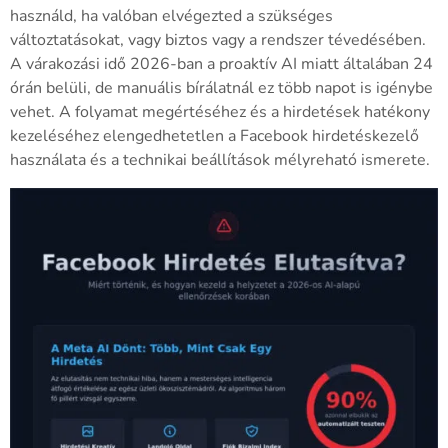
használd, ha valóban elvégezted a szükséges
változtatásokat, vagy biztos vagy a rendszer tévedésében.
A várakozási idő 2026-ban a proaktív AI miatt általában 24
órán belüli, de manuális bírálatnál ez több napot is igénybe
vehet. A folyamat megértéséhez és a hirdetések hatékony
kezeléséhez elengedhetetlen a Facebook hirdetéskezelő
használata és a technikai beállítások mélyreható ismerete.