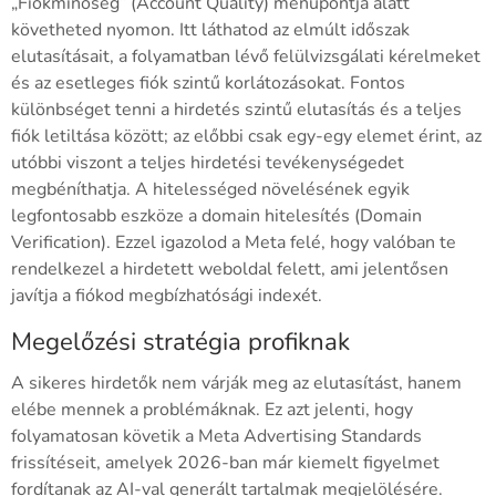
„Fiókminőség” (Account Quality) menüpontja alatt
követheted nyomon. Itt láthatod az elmúlt időszak
elutasításait, a folyamatban lévő felülvizsgálati kérelmeket
és az esetleges fiók szintű korlátozásokat. Fontos
különbséget tenni a hirdetés szintű elutasítás és a teljes
fiók letiltása között; az előbbi csak egy-egy elemet érint, az
utóbbi viszont a teljes hirdetési tevékenységedet
megbéníthatja. A hitelességed növelésének egyik
legfontosabb eszköze a domain hitelesítés (Domain
Verification). Ezzel igazolod a Meta felé, hogy valóban te
rendelkezel a hirdetett weboldal felett, ami jelentősen
javítja a fiókod megbízhatósági indexét.
Megelőzési stratégia profiknak
A sikeres hirdetők nem várják meg az elutasítást, hanem
elébe mennek a problémáknak. Ez azt jelenti, hogy
folyamatosan követik a Meta Advertising Standards
frissítéseit, amelyek 2026-ban már kiemelt figyelmet
fordítanak az AI-val generált tartalmak megjelölésére.