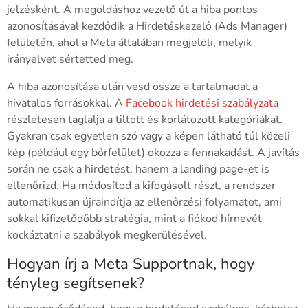
jelzésként. A megoldáshoz vezető út a hiba pontos
azonosításával kezdődik a Hirdetéskezelő (Ads Manager)
felületén, ahol a Meta általában megjelöli, melyik
irányelvet sértetted meg.
A hiba azonosítása után vesd össze a tartalmadat a
hivatalos forrásokkal. A
Facebook hirdetési szabályzata
részletesen taglalja a tiltott és korlátozott kategóriákat.
Gyakran csak egyetlen szó vagy a képen látható túl közeli
kép (például egy bőrfelület) okozza a fennakadást. A javítás
során ne csak a hirdetést, hanem a landing page-et is
ellenőrizd. Ha módosítod a kifogásolt részt, a rendszer
automatikusan újraindítja az ellenőrzési folyamatot, ami
sokkal kifizetődőbb stratégia, mint a fiókod hírnevét
kockáztatni a szabályok megkerülésével.
Hogyan írj a Meta Supportnak, hogy
tényleg segítsenek?