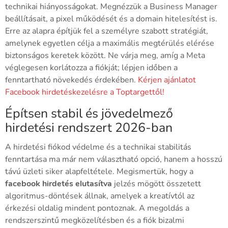
technikai hiányosságokat. Megnézzük a Business Manager
beállításait, a pixel működését és a domain hitelesítést is.
Erre az alapra építjük fel a személyre szabott stratégiát,
amelynek egyetlen célja a maximális megtérülés elérése
biztonságos keretek között. Ne várja meg, amíg a Meta
véglegesen korlátozza a fiókját; lépjen időben a
fenntartható növekedés érdekében.
Kérjen ajánlatot
Facebook hirdetéskezelésre a Toptargettől!
Építsen stabil és jövedelmező
hirdetési rendszert 2026-ban
A hirdetési fiókod védelme és a technikai stabilitás
fenntartása ma már nem választható opció, hanem a hosszú
távú üzleti siker alapfeltétele. Megismertük, hogy a
facebook hirdetés elutasítva
jelzés mögött összetett
algoritmus-döntések állnak, amelyek a kreatívtól az
érkezési oldalig mindent pontoznak. A megoldás a
rendszerszintű megközelítésben és a fiók bizalmi