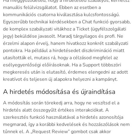
Ha meggyőződésed, hogy a hirdetésed szabályos, kérhetsz
manuális felülvizsgálatot. Ebben az esetben a
kommunikációs csatorna kiválasztása kulcsfontosságú.
Egyszerűbb technikai kérdésekben a Chat funkció gyorsabb,
de komplex szabályzati vitákhoz a Ticket (ügyfélszolgálati
jegy) beküldése javasolt. Maradj tárgyilagos és profi. Ne
érzelmi alapon érvelj, hanem hivatkozz konkrét szabályzati
pontokra. Ha például a hirdetésedet diszkrimináció miatt
utasították el, mutass rá, hogy a célzásod megfelel az
esélyegyenlőségi előírásoknak. Ha a Support többszöri
megkeresés után is elutasító, érdemes elengedni az adott
kreatívot és teljesen új alapokra helyezni a kampányt.
A hirdetés módosítása és újraindítása
A módosítás során törekedj arra, hogy ne veszítsd el a
hirdetés alatt összegyűlt értékes interakciókat. A
szerkesztés funkció használatával a hirdetés azonosítója
megmarad, így a korábbi kedvelések és hozzászólások nem
tűnnek el. A „Request Review” gombot csak akkor