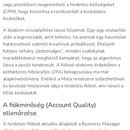
vagy jelentősen megemelheti a hirdetési költségeket
(CPM), hogy kiszorítsa a rendszerből a kockázatos
hirdetőket.
A bizalom visszaépítése lassú folyamat. Egy-egy elutasítás
után a legrosszabb, amit tehetsz, ha azonnal egy hasonlóan
határesetnek számító kreatívval próbálkozol. Ehelyett
futtass néhány „biztonságos”, minden szabálynak
maradéktalanul megfelelő kampányt, hogy az algoritmus
lássa a javuló tendenciát. A fiókod védelme érdekében a
kétfaktoros hitelesítés (2FA) bekapcsolása ma már
alapkövetelmény. Enélkül a Meta rendszere sebezhetőnek
és kevésbé hitelesnek látja a hirdetési fiókot, ami növeli a
tiltás kockázatát.
A fiókminőség (Account Quality)
ellenőrzése
A hirdetési fiókod aktuális állapotát a Business Manager