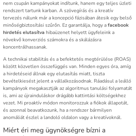
nem csupán kampányokat indítunk, hanem egy teljes üzleti
rendszert tartunk karban. A szövegírás és a kreatív
tervezés nálunk már a koncepció fázisában átesik egy belső
minőségbiztosítási szűrőn. Ez garantálja, hogy a
facebook
hirdetés elutasítva
hibaüzenet helyett ügyfeleink a
növekvő konverziós számokra és a skálázásra
koncentrálhassanak.
A technikai stabilitás és a befektetés megtérülése (ROAS)
között közvetlen összefüggés van. Minden egyes óra, amíg
a hirdetéseid állnak egy elutasítás miatt, tiszta
bevételkiesést jelent a vállalkozásodnak. Ráadásul a leálló
kampányok megakasztják az algoritmus tanulási folyamatát
is, ami az újrainduláskor drágább kattintási költségekhez
vezet. Mi proaktív módon monitorozzuk a fiókok állapotát,
és azonnal beavatkozunk, ha a rendszer bármilyen
anomáliát észlel a landoló oldalon vagy a kreatívoknál.
Miért éri meg ügynökségre bízni a