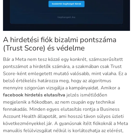
A hirdetési fiók bizalmi pontszáma
(Trust Score) és védelme
Bár a Meta nem tesz közzé egy konkrét, számszerűsített
pontszámot a hirdetők számára, a szakmában csak Trust
Score-ként emlegetett mutató valósabb, mint valaha. Ez a
belső értékelés határozza meg, hogy az algoritmus
mennyire szigorúan vizsgálja a kampányaidat. Amikor a
facebook hirdetés elutasítva
jelzés ismétlődően
megjelenik a fiókodban, az nem csupán egy technikai
fennakadás. Minden egyes elutasítás rontja a Business
Account Health állapotát, ami hosszú távon súlyos üzleti
következményekkel jár. A gyanúsnak ítélt fiókoknál a Meta
manuális felülvizsgálat nélkül is korlátozhatja az elérést,