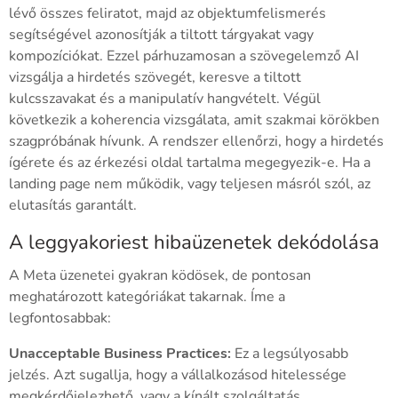
lévő összes feliratot, majd az objektumfelismerés
segítségével azonosítják a tiltott tárgyakat vagy
kompozíciókat. Ezzel párhuzamosan a szövegelemző AI
vizsgálja a hirdetés szövegét, keresve a tiltott
kulcsszavakat és a manipulatív hangvételt. Végül
következik a koherencia vizsgálata, amit szakmai körökben
szagpróbának hívunk. A rendszer ellenőrzi, hogy a hirdetés
ígérete és az érkezési oldal tartalma megegyezik-e. Ha a
landing page nem működik, vagy teljesen másról szól, az
elutasítás garantált.
A leggyakoriest hibaüzenetek dekódolása
A Meta üzenetei gyakran ködösek, de pontosan
meghatározott kategóriákat takarnak. Íme a
legfontosabbak:
Unacceptable Business Practices:
Ez a legsúlyosabb
jelzés. Azt sugallja, hogy a vállalkozásod hitelessége
megkérdőjelezhető, vagy a kínált szolgáltatás