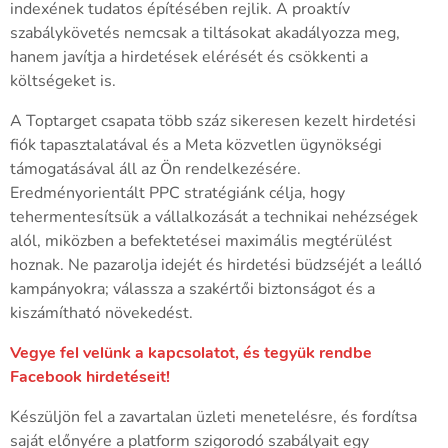
indexének tudatos építésében rejlik. A proaktív
szabálykövetés nemcsak a tiltásokat akadályozza meg,
hanem javítja a hirdetések elérését és csökkenti a
költségeket is.
A Toptarget csapata több száz sikeresen kezelt hirdetési
fiók tapasztalatával és a Meta közvetlen ügynökségi
támogatásával áll az Ön rendelkezésére.
Eredményorientált PPC stratégiánk célja, hogy
tehermentesítsük a vállalkozását a technikai nehézségek
alól, miközben a befektetései maximális megtérülést
hoznak. Ne pazarolja idejét és hirdetési büdzséjét a leálló
kampányokra; válassza a szakértői biztonságot és a
kiszámítható növekedést.
Vegye fel velünk a kapcsolatot, és tegyük rendbe
Facebook hirdetéseit!
Készüljön fel a zavartalan üzleti menetelésre, és fordítsa
saját előnyére a platform szigorodó szabályait egy