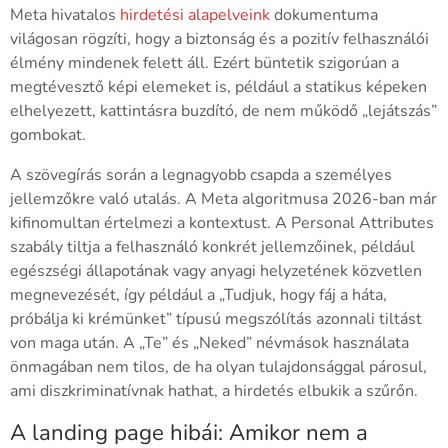
Meta hivatalos
hirdetési alapelveink
dokumentuma
világosan rögzíti, hogy a biztonság és a pozitív felhasználói
élmény mindenek felett áll. Ezért büntetik szigorúan a
megtévesztő képi elemeket is, például a statikus képeken
elhelyezett, kattintásra buzdító, de nem működő „lejátszás”
gombokat.
A szövegírás során a legnagyobb csapda a személyes
jellemzőkre való utalás. A Meta algoritmusa 2026-ban már
kifinomultan értelmezi a kontextust. A Personal Attributes
szabály tiltja a felhasználó konkrét jellemzőinek, például
egészségi állapotának vagy anyagi helyzetének közvetlen
megnevezését, így például a „Tudjuk, hogy fáj a háta,
próbálja ki krémünket” típusú megszólítás azonnali tiltást
von maga után. A „Te” és „Neked” névmások használata
önmagában nem tilos, de ha olyan tulajdonsággal párosul,
ami diszkriminatívnak hathat, a hirdetés elbukik a szűrőn.
A landing page hibái: Amikor nem a