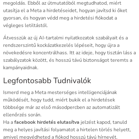
megoldás. Ebből az útmutatóból megtudhatod, miért
utasítja el a Meta a hirdetéseidet, hogyan javítsd ki őket
gyorsan, és hogyan védd meg a hirdetési fiókodat a
végleges letiltástól.
Átvesszük az új AI-tartalmi nyilatkozatok szabályait és a
rendszerszintű kockázatkezelés lépéseit, hogy újra a
növekedésre koncentrálhass. Itt az ideje, hogy tisztán láss a
szabályzatok között, és hosszú távú biztonságot teremts a
kampányaidnak.
Legfontosabb Tudnivalók
Ismerd meg a Meta mesterséges intelligenciájának
működését, hogy tudd, miért bukik el a hirdetések
többsége már az első másodpercben az automatizált
ellenőrzés során.
Ha a
facebook hirdetés elutasítva
jelzést kapod, tanuld
meg a helyes javítási folyamatot a hirtelen törlés helyett,
amivel megvédheted a fiókod hosszú távú hírnevét.