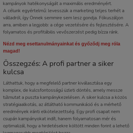
kampányok hatékonyságát a maximális eredményért.
A célunk egyértelmű: levesszük a marketing teljes terhét a
válladról, így Önnek semmire sem lesz gondja. Fókuszáljon
arra, amiben a legjobb: a cége vezetésére és fejlesztésére. A
folyamatos és profitábilis vevőszerzést pedig bízza ránk.
Nézd meg esettanulmányainkat és győződj meg róla
magad!
Összegzés: A profi partner a siker
kulcsa
Láthattuk, hogy a megfelelő partner kiválasztása egy
komplex, de kulcsfontosságú üzleti döntés, amely messze
túlmutat a puszta kampánykezelésen. A siker kulcsa a közös
stratégiaalkotás, az átlátható kommunikáció és a mérhető
eredmények iránti elkötelezettség. Egy profi csapat nem
csupán kampányokat indít, hanem folyamatosan mér és
optimalizál, hogy a hirdetésekre költött minden forint a lehető