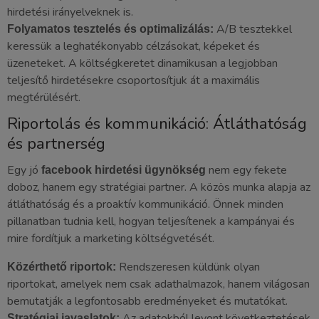
hirdetési irányelveknek is.
A/B tesztekkel
Folyamatos tesztelés és optimalizálás:
keressük a leghatékonyabb célzásokat, képeket és
üzeneteket. A költségkeretet dinamikusan a legjobban
teljesítő hirdetésekre csoportosítjuk át a maximális
megtérülésért.
Riportolás és kommunikáció: Átláthatóság
és partnerség
Egy jó
nem egy fekete
facebook hirdetési ügynökség
doboz, hanem egy stratégiai partner. A közös munka alapja az
átláthatóság és a proaktív kommunikáció. Önnek minden
pillanatban tudnia kell, hogyan teljesítenek a kampányai és
mire fordítjuk a marketing költségvetését.
Rendszeresen küldünk olyan
Közérthető riportok:
riportokat, amelyek nem csak adathalmazok, hanem világosan
bemutatják a legfontosabb eredményeket és mutatókat.
Az adatokból levont következtetések
Stratégiai javaslatok: