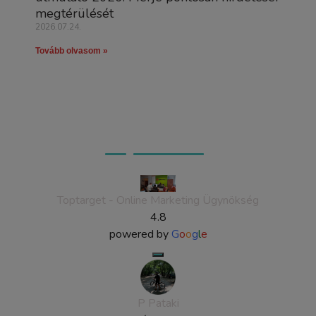
megtérülését
2026.07.24.
Tovább olvasom »
Ügyfeleink véleménye
Toptarget - Online Marketing Ügynökség
4.8
powered by
G
o
o
g
l
e
P Pataki