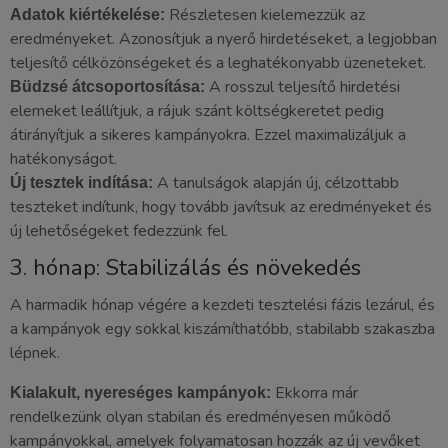
Részletesen kielemezzük az
Adatok kiértékelése:
eredményeket. Azonosítjuk a nyerő hirdetéseket, a legjobban
teljesítő célközönségeket és a leghatékonyabb üzeneteket.
A rosszul teljesítő hirdetési
Büdzsé átcsoportosítása:
elemeket leállítjuk, a rájuk szánt költségkeretet pedig
átirányítjuk a sikeres kampányokra. Ezzel maximalizáljuk a
hatékonyságot.
A tanulságok alapján új, célzottabb
Új tesztek indítása:
teszteket indítunk, hogy tovább javítsuk az eredményeket és
új lehetőségeket fedezzünk fel.
3. hónap: Stabilizálás és növekedés
A harmadik hónap végére a kezdeti tesztelési fázis lezárul, és
a kampányok egy sokkal kiszámíthatóbb, stabilabb szakaszba
lépnek.
Ekkorra már
Kialakult, nyereséges kampányok:
rendelkezünk olyan stabilan és eredményesen működő
kampányokkal, amelyek folyamatosan hozzák az új vevőket