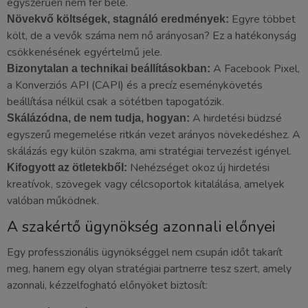
egyszerűen nem fér bele.
Egyre többet
Növekvő költségek, stagnáló eredmények:
költ, de a vevők száma nem nő arányosan? Ez a hatékonyság
csökkenésének egyértelmű jele.
A Facebook Pixel,
Bizonytalan a technikai beállításokban:
a Konverziós API (CAPI) és a precíz eseménykövetés
beállítása nélkül csak a sötétben tapogatózik.
A hirdetési büdzsé
Skálázódna, de nem tudja, hogyan:
egyszerű megemelése ritkán vezet arányos növekedéshez. A
skálázás egy külön szakma, ami stratégiai tervezést igényel.
Nehézséget okoz új hirdetési
Kifogyott az ötletekből:
kreatívok, szövegek vagy célcsoportok kitalálása, amelyek
valóban működnek.
A szakértő ügynökség azonnali előnyei
Egy professzionális ügynökséggel nem csupán időt takarít
meg, hanem egy olyan stratégiai partnerre tesz szert, amely
azonnali, kézzelfogható előnyöket biztosít: