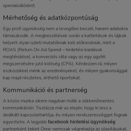
specializálódott.
Mérhetőség és adatközpontúság
Egy profi ügynökség nem a levegőbe beszél, hanem adatokra
támaszkodik. A megbeszélések során a kattintások és lájkok
helyett olyan üzleti mutatóknak kell előkerülniük, mint a
ROAS (Return On Ad Spend – hirdetési kiadások
megtérülése), a konverziós ráta vagy az egy ügyfél
megszerzésére jutó költség (CPA). Kérdezzen rá, milyen
eszközökkel mérik az eredményeket, és milyen gyakorisággal
kap majd részletes, érthető riportokat.
Kommunikáció és partnerség
A közös munka sikere nagyban múlik a zökkenőmentes
kommunikáción. Tisztázza már az elején, hogy ki lesz a
dedikált kapcsolattartója, és milyen rendszerességgel fognak
egyeztetni. A legjobb
facebook hirdetési ügynökség
partnerként tekint Önre: nemcsak végrehajtja az utasításokat,