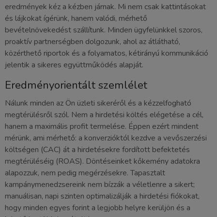
eredmények kéz a kézben járnak. Mi nem csak kattintásokat
és lájkokat ígérünk, hanem valódi, mérhető
bevételnövekedést szállítunk. Minden ügyfelünkkel szoros,
proaktív partnerségben dolgozunk, ahol az átlátható,
közérthető riportok és a folyamatos, kétirányú kommunikáció
jelentik a sikeres együttműködés alapját.
Eredményorientált szemlélet
Nálunk minden az Ön üzleti sikeréről és a kézzelfogható
megtérülésről szól. Nem a hirdetési költés elégetése a cél,
hanem a maximális profit termelése. Éppen ezért mindent
mérünk, ami mérhető: a konverzióktól kezdve a vevőszerzési
költségen (CAC) át a hirdetésekre fordított befektetés
megtérüléséig (ROAS). Döntéseinket kőkemény adatokra
alapozzuk, nem pedig megérzésekre. Tapasztalt
kampánymenedzsereink nem bízzák a véletlenre a sikert;
manuálisan, napi szinten optimalizálják a hirdetési fiókokat,
hogy minden egyes forint a legjobb helyre kerüljön és a