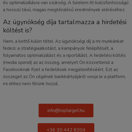
és optimalizálásra van szükség. A türelem itt kulcsfontosságú
a hosszú távú, magas megtérülésű eredmények eléréséhez.
Az ügynökség díja tartalmazza a hirdetési
költést is?
Nem, a kettő külön tétel. Az ügynökségi díj a mi munkánkat
fedezi: a stratégiaalkotást, a kampányok felépítését, a
folyamatos optimalizálást és a riportálást. A hirdetési költés
(media spend) az az összeg, amelyet Ön közvetlenül a
Facebooknak fizet a hirdetések megjelenítéséért. Ezt az
összeget az Ön cégének bankkártyájáról vonja le a platform,
mi ehhez nem férünk hozzá.
info@toptarget.hu
+36 30 442 8304