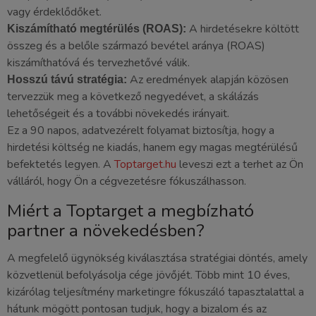
vagy érdeklődőket.
A hirdetésekre költött
Kiszámítható megtérülés (ROAS):
összeg és a belőle származó bevétel aránya (ROAS)
kiszámíthatóvá és tervezhetővé válik.
Az eredmények alapján közösen
Hosszú távú stratégia:
tervezzük meg a következő negyedévet, a skálázás
lehetőségeit és a további növekedés irányait.
Ez a 90 napos, adatvezérelt folyamat biztosítja, hogy a
hirdetési költség ne kiadás, hanem egy magas megtérülésű
befektetés legyen. A
Toptarget.hu
leveszi ezt a terhet az Ön
válláról, hogy Ön a cégvezetésre fókuszálhasson.
Miért a Toptarget a megbízható
partner a növekedésben?
A megfelelő ügynökség kiválasztása stratégiai döntés, amely
közvetlenül befolyásolja cége jövőjét. Több mint 10 éves,
kizárólag teljesítmény marketingre fókuszáló tapasztalattal a
hátunk mögött pontosan tudjuk, hogy a bizalom és az