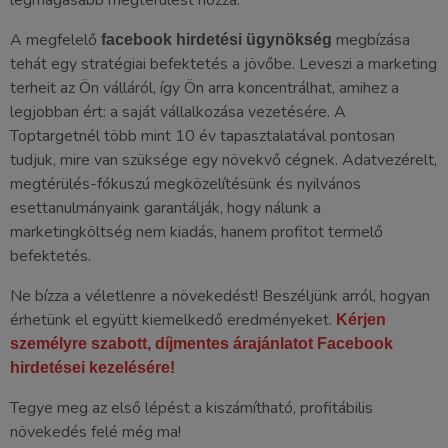
legmagasabb megtérülést hozza.
A megfelelő
megbízása
facebook hirdetési ügynökség
tehát egy stratégiai befektetés a jövőbe. Leveszi a marketing
terheit az Ön válláról, így Ön arra koncentrálhat, amihez a
legjobban ért: a saját vállalkozása vezetésére. A
Toptargetnél több mint 10 év tapasztalatával pontosan
tudjuk, mire van szüksége egy növekvő cégnek. Adatvezérelt,
megtérülés-fókuszú megközelítésünk és nyilvános
esettanulmányaink garantálják, hogy nálunk a
marketingköltség nem kiadás, hanem profitot termelő
befektetés.
Ne bízza a véletlenre a növekedést! Beszéljünk arról, hogyan
érhetünk el együtt kiemelkedő eredményeket.
Kérjen
személyre szabott, díjmentes árajánlatot Facebook
hirdetései kezelésére!
Tegye meg az első lépést a kiszámítható, profitábilis
növekedés felé még ma!