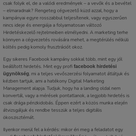
csak folyik el, de a valódi eredmények – a vevők és a bevétel
– elmaradnak? Rengeteg cégvezető küzd azzal, hogy a
kampányai egyre rosszabbul teljesítenek, vagy egyszerűen
nincs ideje és energiája a folyamatosan változó
Hirdetéskezelő rejtelmeiben elmélyedni. A marketing terhe
könnyen a cégvezetés rovására mehet, a megtérülés nélküli
költés pedig komoly frusztrációt okoz.
Egy sikeres Facebook kampány sokkal több, mint egy jól
beállított hirdetés. Mint egy profi
facebook hirdetési
, mi a teljes vevőszerzési folyamatot átlátjuk és
ügynökség
kézben tartjuk, ami a hatékony Digital Marketing
Management alapja. Tudjuk, hogy ha a landing oldal nem
konvertál, vagy a mérések pontatlanok, a legjobb hirdetés is
csak drága pénzkidobás. Éppen ezért a közös munka elején
átvizsgáljuk és rendbe tesszük a teljes digitális
ökoszisztémát.
Ilyenkor merül fel a kérdés: mikor éri meg a feladatot egy