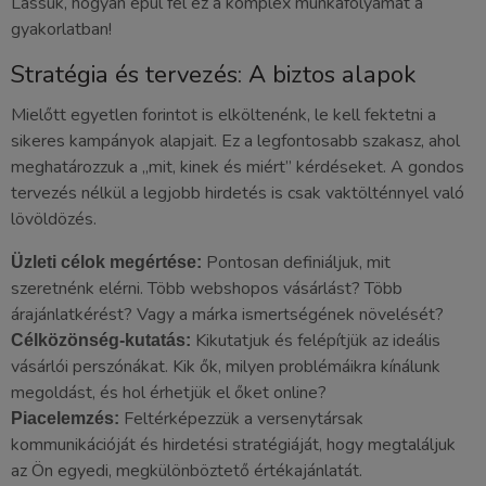
Lássuk, hogyan épül fel ez a komplex munkafolyamat a
gyakorlatban!
Stratégia és tervezés: A biztos alapok
Mielőtt egyetlen forintot is elköltenénk, le kell fektetni a
sikeres kampányok alapjait. Ez a legfontosabb szakasz, ahol
meghatározzuk a „mit, kinek és miért” kérdéseket. A gondos
tervezés nélkül a legjobb hirdetés is csak vaktölténnyel való
lövöldözés.
Pontosan definiáljuk, mit
Üzleti célok megértése:
szeretnénk elérni. Több webshopos vásárlást? Több
árajánlatkérést? Vagy a márka ismertségének növelését?
Kikutatjuk és felépítjük az ideális
Célközönség-kutatás:
vásárlói perszónákat. Kik ők, milyen problémáikra kínálunk
megoldást, és hol érhetjük el őket online?
Feltérképezzük a versenytársak
Piacelemzés:
kommunikációját és hirdetési stratégiáját, hogy megtaláljuk
az Ön egyedi, megkülönböztető értékajánlatát.