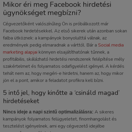
Mikor éri meg Facebook hirdetési
ügynökséget megbízni?
Cégvezetőként valószínűleg Ön is próbálkozott már
Facebook hirdetésekkel. Az első sikerek után azonban sokan
falba ütköznek: a kampányok bonyolulttá válnak, az
eredmények pedig elmaradnak a várttól. Bár a
Social media
marketing alapjai
könnyen elsajátíthatónak tűnnek, a
profitábilis, skálázható hirdetési rendszerek felépítése mély
szakértelmet és folyamatos odafigyelést igényel. A kérdés
tehát nem az, hogy megéri-e hirdetni, hanem az, hogy mikor
jön el a pont, amikor a feladatot profikra kell bízni.
5 intő jel, hogy kinőtte a ‘csináld magad’
hirdetéseket
A sikeres
Nincs ideje a napi szintű optimalizálásra:
kampányok folyamatos felügyeletet, finomhangolást és
tesztelést igényelnek, ami egy cégvezető idejébe