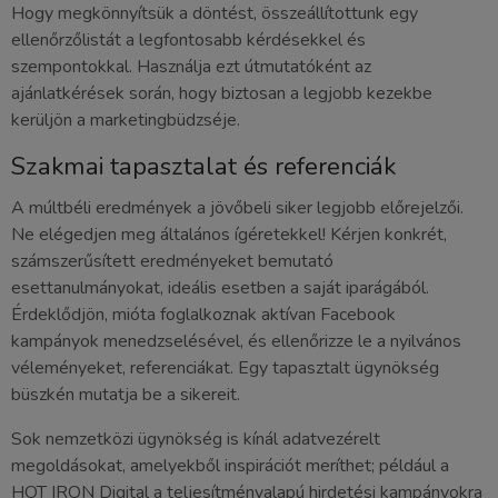
Hogy megkönnyítsük a döntést, összeállítottunk egy
ellenőrzőlistát a legfontosabb kérdésekkel és
szempontokkal. Használja ezt útmutatóként az
ajánlatkérések során, hogy biztosan a legjobb kezekbe
kerüljön a marketingbüdzséje.
Szakmai tapasztalat és referenciák
A múltbéli eredmények a jövőbeli siker legjobb előrejelzői.
Ne elégedjen meg általános ígéretekkel! Kérjen konkrét,
számszerűsített eredményeket bemutató
esettanulmányokat, ideális esetben a saját iparágából.
Érdeklődjön, mióta foglalkoznak aktívan Facebook
kampányok menedzselésével, és ellenőrizze le a nyilvános
véleményeket, referenciákat. Egy tapasztalt ügynökség
büszkén mutatja be a sikereit.
Sok nemzetközi ügynökség is kínál adatvezérelt
megoldásokat, amelyekből inspirációt meríthet; például a
HOT IRON Digital a teljesítményalapú hirdetési kampányokra