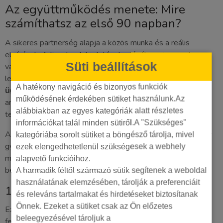
Az együttműködés menete: Mire
számíthatsz az első 90 napban?
A sikeres partnerség alapja a közös munka és a reális
elvárások. A Facebook hirdetések világában nincsenek
Süti beállítások
varázsgombok; az azonnali, kirobbanó eredmények ígérete
legtöbbször üres. Ehelyett egy profi
facebook hirdetési
A hatékony navigáció és bizonyos funkciók
egy tudatos, adatvezérelt folyamatot épít fel,
ügynökség
működésének érdekében sütiket használunk.Az
amelynek első 90 napja a legkritikusabb. Ez az időszak a
alábbiakban az egyes kategóriák alatt részletes
tesztelésről, a tanulásról és a stabil alapok lerakásáról szól.
információkat talál minden sütiről.A "Szükséges"
A kezdeti türelem és bizalom elengedhetetlen, hiszen ekkor
kategóriába sorolt sütiket a böngésző tárolja, mivel
gyűjtjük össze azokat az adatokat, amelyekre a későbbi,
ezek elengedhetetlenül szükségesek a webhely
magas megtérülésű kampányokat építjük. Az alábbiakban
alapvető funkcióihoz.
bemutatjuk, hogyan néz ki ez a folyamat a gyakorlatban.
A harmadik féltől származó sütik segítenek a weboldal
használatának elemzésében, tárolják a preferenciáit
1. hónap: Alapozás és stratégia
és releváns tartalmakat és hirdetéseket biztosítanak
Önnek. Ezeket a sütiket csak az Ön előzetes
Ez a hónap a stratégiai tervezésről és a technikai
beleegyezésével tároljuk a
felkészülésről szól. Célunk, hogy tökéletesen megértsük az