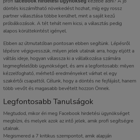
profi
kezébe adni? A jó
facebook hirdetési ügynökség
döntés kiszámítható növekedést hozhat, míg egy rossz
partner választása többe kerülhet, mint a saját kezű
próbálkozások. A tét tehát nem kicsi, a választás pedig
alapos körültekintést igényel.
Ebben az útmutatóban pontosan ebben segítünk. Lépésről
lépésre végigvesszük, milyen jelek utalnak arra, hogy eljött a
váltás ideje, hogyan válassza ki a vállalkozása számára
legmegfelelőbb ügynökséget, és ami a legfontosabb: milyen
kézzelfogható, mérhető eredményeket várhat el egy
szakértői csapattól. Célunk, hogy a döntés ne fejfájást, hanem
több vevőt és magasabb bevételt hozzon Önnek.
Legfontosabb Tanulságok
Megtudod, mikor éri meg Facebook hirdetési ügynökséget
megbízni, és melyek azok az intő jelek, amik profi segítségre
utalnak.
Megismered a 7 kritikus szempontot, amik alapján