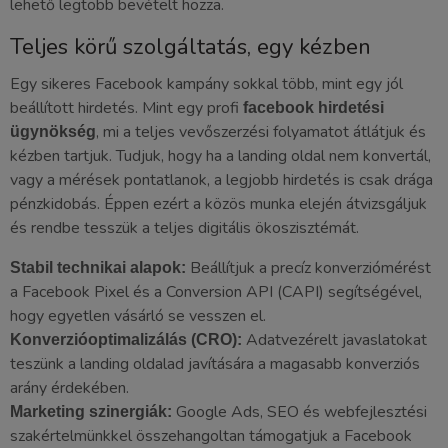
lehető legtöbb bevételt hozza.
Teljes körű szolgáltatás, egy kézben
Egy sikeres Facebook kampány sokkal több, mint egy jól
beállított hirdetés. Mint egy profi
facebook hirdetési
, mi a teljes vevőszerzési folyamatot átlátjuk és
ügynökség
kézben tartjuk. Tudjuk, hogy ha a landing oldal nem konvertál,
vagy a mérések pontatlanok, a legjobb hirdetés is csak drága
pénzkidobás. Éppen ezért a közös munka elején átvizsgáljuk
és rendbe tesszük a teljes digitális ökoszisztémát.
Beállítjuk a precíz konverziómérést
Stabil technikai alapok:
a Facebook Pixel és a Conversion API (CAPI) segítségével,
hogy egyetlen vásárló se vesszen el.
Adatvezérelt javaslatokat
Konverzióoptimalizálás (CRO):
teszünk a landing oldalad javítására a magasabb konverziós
arány érdekében.
Google Ads, SEO és webfejlesztési
Marketing szinergiák:
szakértelmünkkel összehangoltan támogatjuk a Facebook