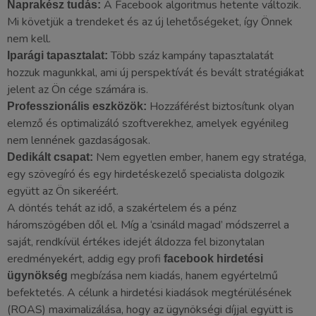
A Facebook algoritmus hetente változik.
Naprakész tudás:
Mi követjük a trendeket és az új lehetőségeket, így Önnek
nem kell.
Több száz kampány tapasztalatát
Iparági tapasztalat:
hozzuk magunkkal, ami új perspektívát és bevált stratégiákat
jelent az Ön cége számára is.
Hozzáférést biztosítunk olyan
Professzionális eszközök:
elemző és optimalizáló szoftverekhez, amelyek egyénileg
nem lennének gazdaságosak.
Nem egyetlen ember, hanem egy stratéga,
Dedikált csapat:
egy szövegíró és egy hirdetéskezelő specialista dolgozik
együtt az Ön sikeréért.
A döntés tehát az idő, a szakértelem és a pénz
háromszögében dől el. Míg a ‘csináld magad’ módszerrel a
saját, rendkívül értékes idejét áldozza fel bizonytalan
eredményekért, addig egy profi
facebook hirdetési
megbízása nem kiadás, hanem egyértelmű
ügynökség
befektetés. A célunk a hirdetési kiadások megtérülésének
(ROAS) maximalizálása, hogy az ügynökségi díjjal együtt is