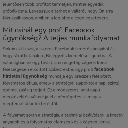
jelentősen több profitot termeljen, mintha egyedül
próbálkozna. Levesszük a terhet a válláról, hogy Ön arra
fókuszálhasson, amiben a legjobb: a cége vezetésére.
Mit csinál egy profi Facebook
ügynökség? A teljes munkafolyamat
Sokan azt hiszik, a sikeres Facebook hirdetés annyiból áll,
hogy rákattintanak a „Bejegyzés kiemelése” gombra. A
valóságban ez egy tévhit, ami rengeteg cégnek kerül
feleslegesen elköltött százezrekbe. Egy profi
facebook
munkája egy precízen felépített,
hirdetési ügynökség
folyamatos ciklus, amely a stratégiai alapoktól a napi szintű
optimalizálásig terjed. Ez a módszeres, adatalapú
megközelítés választja el a pénzégetést a magas
megtérülésű befektetéstől.
A folyamat során a stratégia, a technikai beállítások, a kreatív
anyagok és a folyamatos elemzés kéz a kézben járnak.