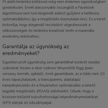
Ft alatti hirdetési költéssel még nem érdemes ügynökségben
gondolkodni. Ennél alacsonyabb összegből a Facebook
algoritmusa nem tud elegendő adatot gyűjteni a hatékony
optimalizáláshoz, így a megtérülés bizonytalan lesz. Ez a keret
biztosítja, hogy elegendő tesztelést végezhessünk a
célközönségek és hirdetési kreatívok terén a maximális
eredmény eléréséhez.
Garantálja az ügynökség az
eredményeket?
Egyetlen profi ügynökség sem garantálhat konkrét eladási
számokat, hiszen a siker számos tényezőtől függ (piaci
verseny, termék, ajánlat). Amit garantálunk, az a több mint 10
éves tapasztalatunk, a transzparens, adatalapú
kampánykezelés és a folyamatos optimalizálás a lehető
legjobb megtérülés (ROAS) eléréséért. Célunk, hogy a
közösen kitűzött kulcsfontosságú teljesítménymutatókat
(KPI) elérjük és túlszárnyaljuk.