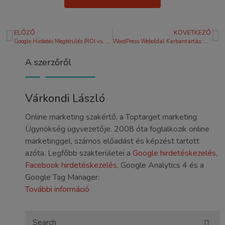
ELŐZŐ
KÖVETKEZŐ
Google Hirdetés Megtérülés (ROI vs. ROAS): A Teljes Útmutató Vállalkozóknak
WordPress Weboldal Karbantartás: Útmutató a Stabil és Biztonságos Üzleti Honlaphoz
A szerzőről
Várkondi László
Online marketing szakértő, a Toptarget marketing
Ügynökség ügyvezetője. 2008 óta foglalkozik online
marketinggel, számos előadást és képzést tartott
azóta. Legfőbb szakterületei a
Google hirdetéskezelés
,
Facebook hirdetéskezelés
, Google Analytics 4 és a
Google Tag Manager.
További információ