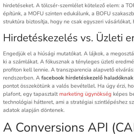
hirdetéseket. A tölcsér-szemlélet kötelező elem: a TO
építünk, a MOFU szinten edukálunk, a BOFU szakaszba
struktúra biztosítja, hogy ne csak egyszeri vásárlókat
Hirdetéskezelés vs. Üzleti
Engedjük el a hiúsági mutatókat. A lájkok, a megosztá
ki a számlákat. A fókusznak a tényleges üzleti ered
profiton kell lennie. A transzparencia alapvető elvárás:
rendszerben. A
facebook hirdetéskezelő haladóknak
pontot összekötünk a valós bevétellel. Ha úgy érzi, 
plafont, egy tapasztalt
marketing ügynökség
képes be
technológiai hátteret, ami a stratégiai szintlépéshez
adatok alapján döntenek.
A Conversions API (CA