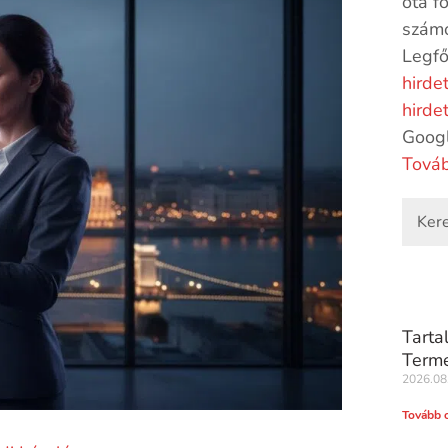
óta f
számo
Legfő
hirde
hirde
Goog
Továb
Tarta
Terme
2026.08
Tovább 