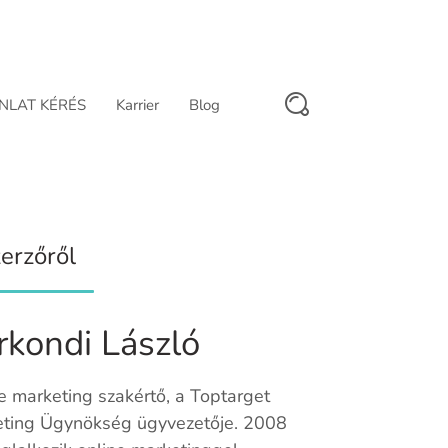
NLAT KÉRÉS
Karrier
Blog
erzőről
rkondi László
e marketing szakértő, a Toptarget
ting Ügynökség ügyvezetője. 2008