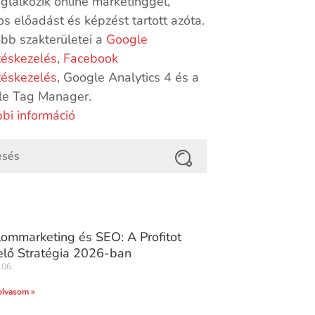
oglalkozik online marketinggel,
s előadást és képzést tartott azóta.
bb szakterületei a
Google
téskezelés
,
Facebook
téskezelés
, Google Analytics 4 és a
le Tag Manager.
bi információ
lommarketing és SEO: A Profitot
lő Stratégia 2026-ban
.06.
olvasom »