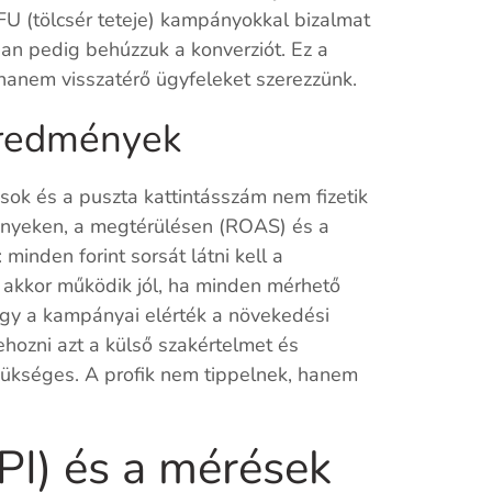
FU (tölcsér teteje) kampányokkal bizalmat
n pedig behúzzuk a konverziót. Ez a
, hanem visszatérő ügyfeleket szerezzünk.
 eredmények
sok és a puszta kattintásszám nem fizetik
ményeken, a megtérülésen (ROAS) és a
 minden forint sorsát látni kell a
akkor működik jól, ha minden mérhető
hogy a kampányai elérték a növekedési
hozni azt a külső szakértelmet és
 szükséges. A profik nem tippelnek, hanem
PI) és a mérések