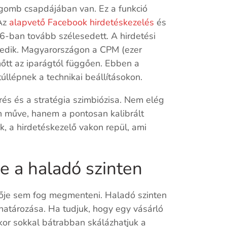
gomb csapdájában van. Ez a funkció
 Az
alapvető Facebook hirdetéskezelés
és
6-ban tovább szélesedett. A hirdetési
lkedik. Magyarországon a CPM (ezer
őtt az iparágtól függően. Ebben a
túllépnek a technikai beállításokon.
rés és a stratégia szimbiózisa. Nem elég
len műve, hanem a pontosan kalibrált
a hirdetéskezelő vakon repül, ami
e a haladó szinten
elője sem fog megmenteni. Haladó szinten
határozása. Ha tudjuk, hogy egy vásárló
kor sokkal bátrabban skálázhatjuk a