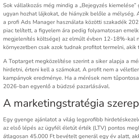
Sok vállalkozás még mindig a „Bejegyzés kiemelése” 
ugyan hozhat lájkokat, de hiányzik belőle a mélység.
a profi Ads Manager használata közötti szakadék 202
piac telített, a figyelem ára pedig folyamatosan eme
megjelenítés költsége) az elmúlt évben 12-18%-kal n
környezetben csak azok tudnak profitot termelni, akik 
A Toptarget megközelítése szerint a siker alapja a mé
hirdetni, érteni kell a számokat. A profit nem a vélet
kampányok eredménye. Ha a mérések nem tűpontosak, 
2026-ban egyenlő a büdzsé pazarlásával.
A marketingstratégia szerep
Egy gyenge ajánlatot a világ legprofibb hirdetéskez
az első lépés az ügyfél életút érték (LTV) pontos meg
átlagosan 45.000 Ft bevételt generál egy év alatt, ak