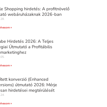
e Shopping hirdetés: A profitnövelő
tató webáruházaknak 2026-ban
.28.
olvasom »
be Hirdetés 2026: A Teljes
égiai Útmutató a Profitábilis
marketinghez
.05.
olvasom »
ített konverzió (Enhanced
rsions) útmutató 2026: Mérje
san hirdetései megtérülését
.24.
olvasom »