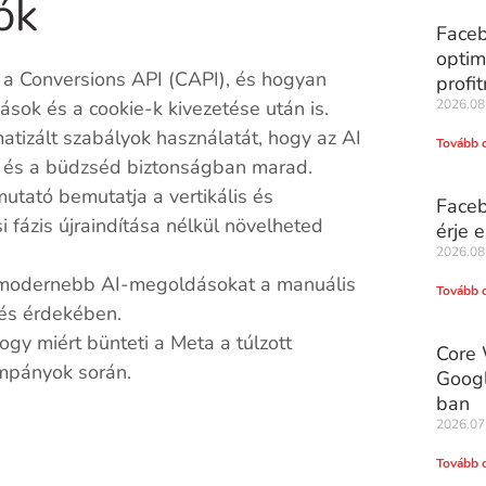
ók
Faceb
optim
 a Conversions API (CAPI), és hogyan
profi
ok és a cookie-k kivezetése után is.
2026.08
tizált szabályok használatát, hogy az AI
Tovább 
d és a büdzséd biztonságban marad.
utató bemutatja a vertikális és
Faceb
i fázis újraindítása nélkül növelheted
érje e
2026.08
legmodernebb AI-megoldásokat a manuális
Tovább 
lés érdekében.
ogy miért bünteti a Meta a túlzott
Core 
mpányok során.
Googl
ban
2026.07
Tovább 