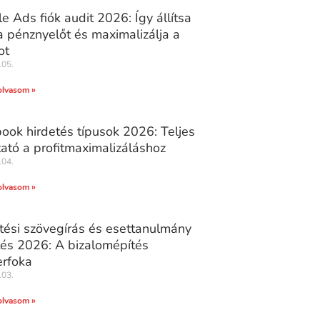
e Ads fiók audit 2026: Így állítsa
 pénznyelőt és maximalizálja a
ot
.05.
olvasom »
ook hirdetés típusok 2026: Teljes
ató a profitmaximalizáláshoz
.04.
olvasom »
tési szövegírás és esettanulmány
tés 2026: A bizalomépítés
rfoka
.03.
olvasom »