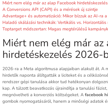
Miért nem elég már az alap Facebook hirdetéskezelé
A Conversions API (CAPI) és a mérések új szintje
Advantage+ és automatizáció: Mikor bízzuk az AI-ra 
Haladó skálázási technikák: Vertikális vs. Horizontáli
Toptarget módszertan: Magas megtérülésű kampányke
Miért nem elég már az
hirdetéskezelés 2026-
2026-ra a Meta algoritmusa alapjaiban alakult át. A
hirdetők naponta állítgatták a liciteket és a célközön
rendszer gépi tanulása akkor tud hatékonyan dolgozn
kap. A túlzott beavatkozás újraindítja a tanulási fázis
megnövelheti a konverziós költségeket. A
facebook h
gombok nyomogatásáról, hanem a minőségi adatok és a 