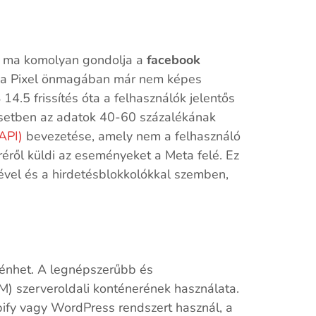
i ma komolyan gondolja a
facebook
a: a Pixel önmagában már nem képes
14.5 frissítés óta a felhasználók jelentős
k esetben az adatok 40-60 százalékának
API)
bevezetése, amely nem a felhasználó
éről küldi az eseményeket a Meta felé. Ez
sével és a hirdetésblokkolókkal szemben,
ténhet. A legnépszerűbb és
 szerveroldali konténerének használata.
opify vagy WordPress rendszert használ, a