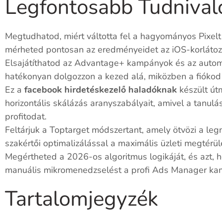
Legfontosabb Tudnival
Megtudhatod, miért váltotta fel a hagyományos Pixelt
mérheted pontosan az eredményeidet az iOS-korlátozás
Elsajátíthatod az Advantage+ kampányok és az automa
hatékonyan dolgozzon a kezed alá, miközben a fióko
Ez a
facebook hirdetéskezelő haladóknak
készült útm
horizontális skálázás aranyszabályait, amivel a tanulás
profitodat.
Feltárjuk a Toptarget módszertant, amely ötvözi a 
szakértői optimalizálással a maximális üzleti megtérü
Megértheted a 2026-os algoritmus logikáját, és azt, h
manuális mikromenedzselést a profi Ads Manager ka
Tartalomjegyzék