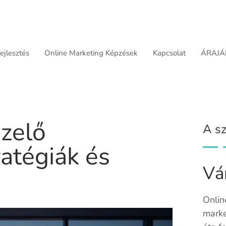
jlesztés
Online Marketing Képzések
Kapcsolat
ÁRAJÁ
zelő
A sz
ratégiák és
Vá
Onlin
marke