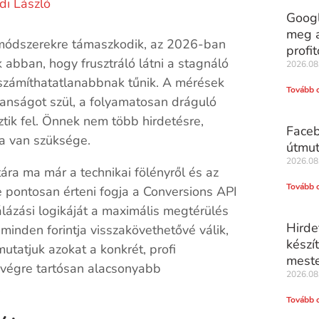
di László
Googl
meg a
 módszerekre támaszkodik, az 2026-ban
profit
abban, hogy frusztráló látni a stagnáló
2026.08
számíthatatlanabbnak tűnik. A mérések
Tovább 
lanságot szül, a folyamatosan dráguló
ztik fel. Önnek nem több hirdetésre,
Faceb
a van szüksége.
útmut
2026.08
ára ma már a technikai fölényről és az
Tovább 
re pontosan érteni fogja a Conversions API
lázási logikáját a maximális megtérülés
Hirde
minden forintja visszakövethetővé válik,
készí
tatjuk azokat a konkrét, profi
meste
s végre tartósan alacsonyabb
2026.08
.
Tovább 