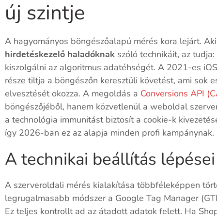
új szintje
A hagyományos böngészőalapú mérés kora lejárt. Ak
hirdetéskezelő haladóknak
szóló technikáit, az tudj
kiszolgálni az algoritmus adatéhségét. A 2021-es iOS 
része tiltja a böngészőn keresztüli követést, ami so
elvesztését okozza. A megoldás a
Conversions API (C
böngészőjéből, hanem közvetlenül a weboldal szerver
a technológia immunitást biztosít a cookie-k kivezeté
így 2026-ban ez az alapja minden profi kampánynak.
A technikai beállítás lépései
A szerveroldali mérés kialakítása többféleképpen tör
legrugalmasabb módszer a Google Tag Manager (GTM)
Ez teljes kontrollt ad az átadott adatok felett. Ha Sh