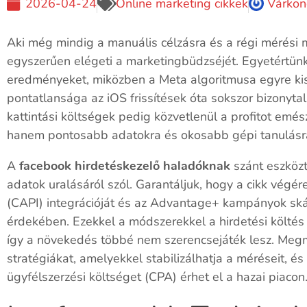
2026-04-24
Online marketing cikkek
Várkon
Aki még mindig a manuális célzásra és a régi mérési
egyszerűen elégeti a marketingbüdzséjét. Egyetértünk 
eredményeket, miközben a Meta algoritmusa egyre ki
pontatlansága az iOS frissítések óta sokszor bizonyta
kattintási költségek pedig közvetlenül a profitot emés
hanem pontosabb adatokra és okosabb gépi tanulásr
A
facebook hirdetéskezelő haladóknak
szánt eszközt
adatok uralásáról szól. Garantáljuk, hogy a cikk végé
(CAPI) integrációját és az Advantage+ kampányok ská
érdekében. Ezekkel a módszerekkel a hirdetési költés 
így a növekedés többé nem szerencsejáték lesz. Megmu
stratégiákat, amelyekkel stabilizálhatja a méréseit, é
ügyfélszerzési költséget (CPA) érhet el a hazai piacon