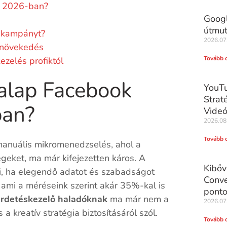
s 2026-ban?
Googl
útmu
a kampányt?
2026.07
s növekedés
Tovább 
zelés profiktól
 alap Facebook
YouTu
Strat
ban?
Videó
2026.08
Tovább 
 manuális mikromenedzselés, ahol a
ségeket, ma már kifejezetten káros. A
Kibőv
i, ha elegendő adatot és szabadságot
Conve
t, ami a méréseink szerint akár 35%-kal is
ponto
irdetéskezelő haladóknak
ma már nem a
2026.07
kreatív stratégia biztosításáról szól.
Tovább 