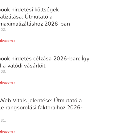
ook hirdetési költségek
alizálása: Útmutató a
tmaximalizáláshoz 2026-ban
.02.
olvasom »
ook hirdetés célzása 2026-ban: Így
l a valódi vásárlóit
.03.
olvasom »
Web Vitals jelentése: Útmutató a
e rangsorolási faktoraihoz 2026-
.31.
olvasom »