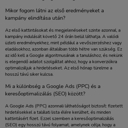
Mikor fogom látni az első eredményeket a
kampány elindítása után?
Az első kattintásokat és megjelenéseket szinte azonnal, a
kampány indulását követő 24 órán belül láthatja. A valódi
üzleti eredményekhez, mint például a vevőszerzéshez vagy
eladásokhoz, azonban általában több hétre van szükség. Ez
az idő kell a Google algoritmusának a tanuláshoz, és nekünk
is elegendő adatot szolgáltat ahhoz, hogy a konverziókra
optimalizáljuk a hirdetéseket. Az első hónap türelme a
hosszú távú siker kulcsa.
Mi a különbség a Google Ads (PPC) és a
keresőoptimalizálás (SEO) között?
A Google Ads (PPC) azonnali láthatóságot biztosít: fizetett
hirdetésekkel a találati lista élére kerülhet, és minden
kattintásért fizet. Ezzel szemben a keresőoptimalizálás
(SEO) egy hosszú távú folyamat, amelynek célja, hogy a