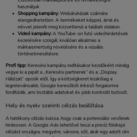
Elsősorban márkaépítésre és remarketingre
használjuk.
Shopping kampány:
Webáruházak számára
elengedhetetlen. A termékeket képpel, árral és
névvel jeleníti meg közvetlenül a találati oldalon.
Videó kampány:
A YouTube-on futó videóhirdetések
kezelésére szolgál, kiválóan alkalmas a
márkaismertség növelésére és a vizuális
történetmesélésre.
Profi tipp:
Keresési kampány indításakor kezdőként mindig
vegye ki a pipát a „Keresési partnerek” és a „Display
Hálózat” opciók elől. Így a költségkeret kizárólag a
legrelevánsabb, Google keresőből érkező forgalomra
fordítódik, ami tisztább adatokat és jobb kontrollt biztosít.
Hely és nyelv szerinti célzás beállítása
A hatékony célzás kulcsa, hogy csak a potenciális vevőinek
hirdessen. A Google Ads lehetővé teszi a precíz földrajzi
célzást országra, megyére, városra, sőt, akár egy adott cím