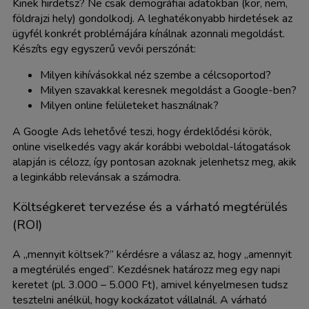
Kinek hirdetsz? Ne csak demográfiai adatokban (kor, nem,
földrajzi hely) gondolkodj. A leghatékonyabb hirdetések az
ügyfél konkrét problémájára kínálnak azonnali megoldást.
Készíts egy egyszerű vevői perszónát:
Milyen kihívásokkal néz szembe a célcsoportod?
Milyen szavakkal keresnek megoldást a Google-ben?
Milyen online felületeket használnak?
A Google Ads lehetővé teszi, hogy érdeklődési körök,
online viselkedés vagy akár korábbi weboldal-látogatások
alapján is célozz, így pontosan azoknak jelenhetsz meg, akik
a leginkább relevánsak a számodra.
Költségkeret tervezése és a várható megtérülés
(ROI)
A „mennyit költsek?” kérdésre a válasz az, hogy „amennyit
a megtérülés enged”. Kezdésnek határozz meg egy napi
keretet (pl. 3.000 – 5.000 Ft), amivel kényelmesen tudsz
tesztelni anélkül, hogy kockázatot vállalnál. A várható