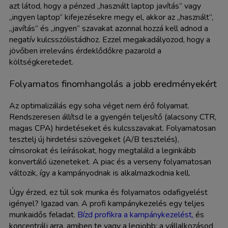
azt látod, hogy a pénzed „használt laptop javítás” vagy
„ingyen laptop” kifejezésekre megy el, akkor az „használt”,
„javítás” és „ingyen” szavakat azonnal hozzá kell adnod a
negatív kulcsszólistádhoz. Ezzel megakadályozod, hogy a
jövőben irreleváns érdeklődőkre pazarold a
költségkeretedet.
Folyamatos finomhangolás a jobb eredményekért
Az optimalizálás egy soha véget nem érő folyamat.
Rendszeresen állítsd le a gyengén teljesítő (alacsony CTR,
magas CPA) hirdetéseket és kulcsszavakat. Folyamatosan
tesztelj új hirdetési szövegeket (A/B tesztelés),
címsorokat és leírásokat, hogy megtaláld a leginkább
konvertáló üzeneteket. A piac és a verseny folyamatosan
változik, így a kampányodnak is alkalmazkodnia kell.
Úgy érzed, ez túl sok munka és folyamatos odafigyelést
igényel? Igazad van. A profi kampánykezelés egy teljes
munkaidős feladat.
Bízd profikra a kampánykezelést,
és
koncentrálj arra, amiben te vagy a legjobb: a vállalkozásod