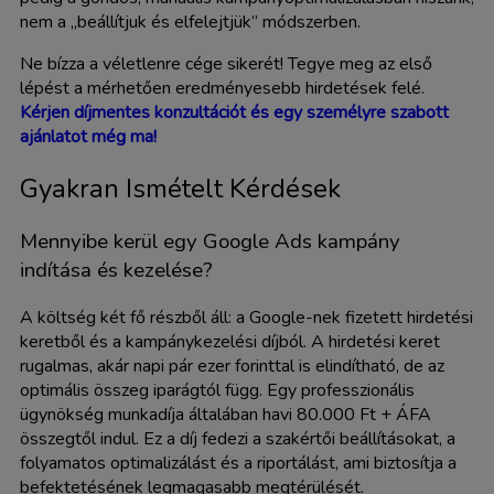
nem a „beállítjuk és elfelejtjük” módszerben.
Ne bízza a véletlenre cége sikerét! Tegye meg az első
lépést a mérhetően eredményesebb hirdetések felé.
Kérjen díjmentes konzultációt és egy személyre szabott
ajánlatot még ma!
Gyakran Ismételt Kérdések
Mennyibe kerül egy Google Ads kampány
indítása és kezelése?
A költség két fő részből áll: a Google-nek fizetett hirdetési
keretből és a kampánykezelési díjból. A hirdetési keret
rugalmas, akár napi pár ezer forinttal is elindítható, de az
optimális összeg iparágtól függ. Egy professzionális
ügynökség munkadíja általában havi 80.000 Ft + ÁFA
összegtől indul. Ez a díj fedezi a szakértői beállításokat, a
folyamatos optimalizálást és a riportálást, ami biztosítja a
befektetésének legmagasabb megtérülését.