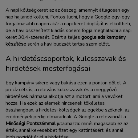
A napi költségkeret az az összeg, amennyit átlagosan egy
nap hajlandó költeni. Fontos tudni, hogy a Google egy-egy
forgalmasabb napon akár a napi keret dupláját is elköltheti,
de a havi összesített kiadás sosem fogja meghaladni a napi
keret 30,4-szeresét. Ezért a teljes
google ads kampány
készítése
során a havi büdzsét tartsa szem előtt.
A hirdetéscsoportok, kulcsszavak és
hirdetések mesterfogásai
Egy kampány sikere vagy bukása ezen a ponton dől el. A
precíz célzás, a releváns kulcsszavak és a meggyőző
hirdetések hármasa alkotja azt a motort, ami a vevőket
hozza. Ha ezek az elemek nincsenek tökéletes
összhangban, a hirdetési költségek az egekbe szöknek, az
eredmények pedig elmaradnak. A Google a relevanciát a
Minőségi Pontszámmal
jutalmazza: minél magasabb ez az
érték, annál kevesebbet fizet egy kattintásért, és annál
jobb pozíciót ér el a hirdetése.