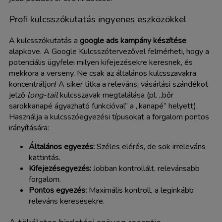
Profi kulcsszókutatás ingyenes eszközökkel
A kulcsszókutatás a
google ads kampány készítése
alapköve. A Google Kulcsszótervezővel felmérheti, hogy a
potenciális ügyfelei milyen kifejezésekre keresnek, és
mekkora a verseny. Ne csak az általános kulcsszavakra
koncentráljon! A siker titka a releváns, vásárlási szándékot
jelző
long-tail
kulcsszavak megtalálása (pl. „bőr
sarokkanapé ágyazható funkcióval” a „kanapé” helyett).
Használja a kulcsszóegyezési típusokat a forgalom pontos
irányítására:
Általános egyezés:
Széles elérés, de sok irreleváns
kattintás.
Kifejezésegyezés:
Jobban kontrollált, relevánsabb
forgalom.
Pontos egyezés:
Maximális kontroll, a leginkább
releváns keresésekre.