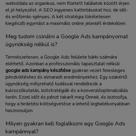
weboldala az organikus, nem fizetett találatok között érjen
el jó helyezést. A SEO ingyenes kattintásokat hoz, de idő-
és erőforrás-igényes. A két stratégia tökéletesen
kiegészíti egymást a maximális online jelenlét érdekében.
Meg tudom csinálni a Google Ads kampányomat
ügynökség nélkül is?
Természetesen, a Google Ads felülete bárki számára
elérhető. Azonban a professzionális tapasztalat nélküli
google ads kampány készítése
gyakran vezet felesleges
pénzköltéshez és elmaradt eredményekhez. Egy szakértő
ügynökség mélyreható tudással rendelkezik a
kulcsszókutatás, licitstratégiák és a konverzióoptimalizálás
terén. Ezzel időt és pénzt takarít meg Önnek, és biztosítja,
hogy a hirdetési költségvetése a lehető leghatékonyabban
hasznosuljon.
Milyen gyakran kell foglalkozni egy Google Ads
kampánnyal?