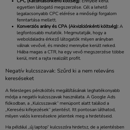
CPC (Kattintásonkénti költség):
Ennyibe kerül
egyetlen látogató megszerzése. Cél a lehető
legalacsonyabb CPC elérése a minőségi forgalom
fenntartása mellett.
Konverziós arány és CPA (Akvizíciónkénti költség):
A
legfontosabb mutatók. Megmutatják, hogy a
weboldaladra érkező látogatók milyen arányban
válnak vevővé, és mindez mennyibe került neked.
Hiába magas a CTR, ha egy vevő megszerzése többe
kerül, mint a rajta realizált profit.
Negatív kulcsszavak: Szűrd ki a nem releváns
kereséseket
A felesleges pénzköltés megállításának leghatékonyabb
módja a negatív kulcsszavak használata. A Google Ads
fiókodban, a „Kulcsszavak” menüpont alatt találod a
„Keresési kifejezések” jelentést. Itt pontosan láthatod,
milyen valós keresésekre jelentek meg a hirdetéseid.
Ha például „új laptop” kulcsszóra hirdetsz, de a jelentésben