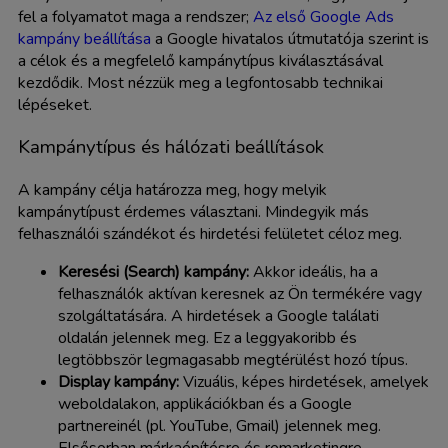
fel a folyamatot maga a rendszer;
Az első Google Ads
kampány beállítása
a Google hivatalos útmutatója szerint is
a célok és a megfelelő kampánytípus kiválasztásával
kezdődik. Most nézzük meg a legfontosabb technikai
lépéseket.
Kampánytípus és hálózati beállítások
A kampány célja határozza meg, hogy melyik
kampánytípust érdemes választani. Mindegyik más
felhasználói szándékot és hirdetési felületet céloz meg.
Keresési (Search) kampány:
Akkor ideális, ha a
felhasználók aktívan keresnek az Ön termékére vagy
szolgáltatására. A hirdetések a Google találati
oldalán jelennek meg. Ez a leggyakoribb és
legtöbbször legmagasabb megtérülést hozó típus.
Display kampány:
Vizuális, képes hirdetések, amelyek
weboldalakon, applikációkban és a Google
partnereinél (pl. YouTube, Gmail) jelennek meg.