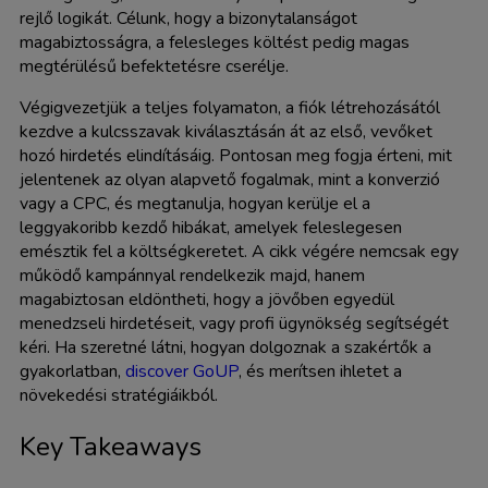
rejlő logikát. Célunk, hogy a bizonytalanságot
magabiztosságra, a felesleges költést pedig magas
megtérülésű befektetésre cserélje.
Végigvezetjük a teljes folyamaton, a fiók létrehozásától
kezdve a kulcsszavak kiválasztásán át az első, vevőket
hozó hirdetés elindításáig. Pontosan meg fogja érteni, mit
jelentenek az olyan alapvető fogalmak, mint a konverzió
vagy a CPC, és megtanulja, hogyan kerülje el a
leggyakoribb kezdő hibákat, amelyek feleslegesen
emésztik fel a költségkeretet. A cikk végére nemcsak egy
működő kampánnyal rendelkezik majd, hanem
magabiztosan eldöntheti, hogy a jövőben egyedül
menedzseli hirdetéseit, vagy profi ügynökség segítségét
kéri. Ha szeretné látni, hogyan dolgoznak a szakértők a
gyakorlatban,
discover GoUP
, és merítsen ihletet a
növekedési stratégiáikból.
Key Takeaways