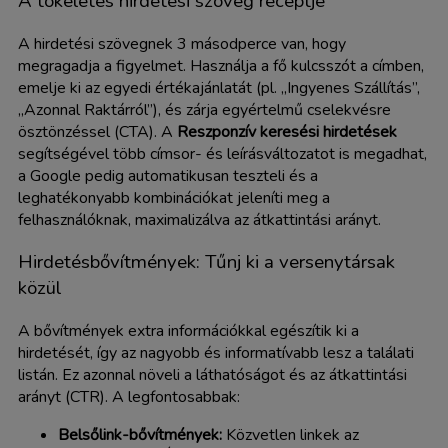
A tökéletes hirdetési szöveg receptje
A hirdetési szövegnek 3 másodperce van, hogy
megragadja a figyelmet. Használja a fő kulcsszót a címben,
emelje ki az egyedi értékajánlatát (pl. „Ingyenes Szállítás”,
„Azonnal Raktárról”), és zárja egyértelmű cselekvésre
ösztönzéssel (CTA). A
Reszponzív keresési hirdetések
segítségével több címsor- és leírásváltozatot is megadhat,
a Google pedig automatikusan teszteli és a
leghatékonyabb kombinációkat jeleníti meg a
felhasználóknak, maximalizálva az átkattintási arányt.
Hirdetésbővítmények: Tűnj ki a versenytársak
közül
A bővítmények extra információkkal egészítik ki a
hirdetését, így az nagyobb és informatívabb lesz a találati
listán. Ez azonnal növeli a láthatóságot és az átkattintási
arányt (CTR). A legfontosabbak:
Belsőlink-bővítmények:
Közvetlen linkek az