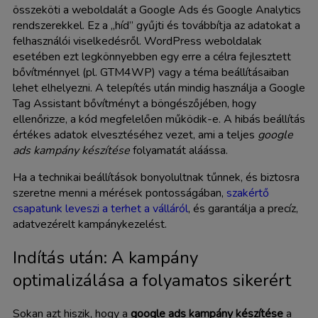
összeköti a weboldalát a Google Ads és Google Analytics
rendszerekkel. Ez a „híd” gyűjti és továbbítja az adatokat a
felhasználói viselkedésről. WordPress weboldalak
esetében ezt legkönnyebben egy erre a célra fejlesztett
bővítménnyel (pl. GTM4WP) vagy a téma beállításaiban
lehet elhelyezni. A telepítés után mindig használja a Google
Tag Assistant bővítményt a böngészőjében, hogy
ellenőrizze, a kód megfelelően működik-e. A hibás beállítás
értékes adatok elvesztéséhez vezet, ami a teljes
google
ads kampány készítése
folyamatát aláássa.
Ha a technikai beállítások bonyolultnak tűnnek, és biztosra
szeretne menni a mérések pontosságában,
szakértő
csapatunk leveszi a terhet a válláról
, és garantálja a precíz,
adatvezérelt kampánykezelést.
Indítás után: A kampány
optimalizálása a folyamatos sikerért
Sokan azt hiszik, hogy a
google ads kampány készítése
a