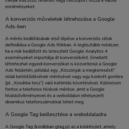
melyik kulcsszó, hirdetés vagy célcsoport hozza a valódi
eredményeket.
A konverziós műveletek létrehozása a Google
Ads-ben
A mérés beállításának első lépése a konverziós célok
definiálása a Google Ads fiókban. A legtisztább módszer,
ha a már beállított és letesztelt Google Analytics 4
eseményeket importálja át konverzióként. Emellett
létrehozhat egyedi konverziókat is közvetlenül a Google
Ads felületén, például egy „Köszönjük a megkeresést!”
oldal betöltődésének mérésével vagy egy konkrét gombra
(pl. „Kosárba tesz”) való kattintás követésével. Különösen
fontos a telefonos hívások mérése, amit a Google
hívásbővítményeivel és a weboldalon elhelyezett
dinamikus telefonszámokkal tehet meg.
A Google Tag beillesztése a weboldaladra
A Google Tag (korábban gtag.js) az a kódrészlet, amely