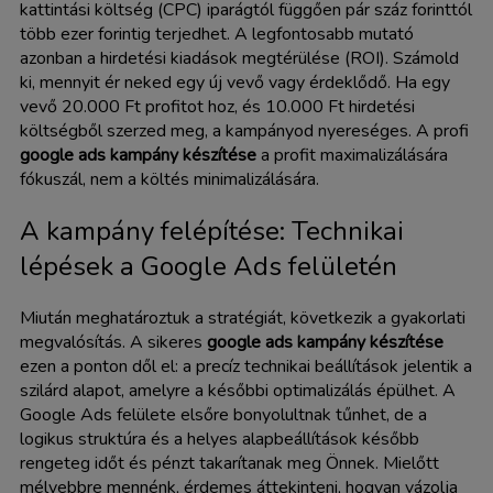
kattintási költség (CPC) iparágtól függően pár száz forinttól
több ezer forintig terjedhet. A legfontosabb mutató
azonban a hirdetési kiadások megtérülése (ROI). Számold
ki, mennyit ér neked egy új vevő vagy érdeklődő. Ha egy
vevő 20.000 Ft profitot hoz, és 10.000 Ft hirdetési
költségből szerzed meg, a kampányod nyereséges. A profi
google ads kampány készítése
a profit maximalizálására
fókuszál, nem a költés minimalizálására.
A kampány felépítése: Technikai
lépések a Google Ads felületén
Miután meghatároztuk a stratégiát, következik a gyakorlati
megvalósítás. A sikeres
google ads kampány készítése
ezen a ponton dől el: a precíz technikai beállítások jelentik a
szilárd alapot, amelyre a későbbi optimalizálás épülhet. A
Google Ads felülete elsőre bonyolultnak tűnhet, de a
logikus struktúra és a helyes alapbeállítások később
rengeteg időt és pénzt takarítanak meg Önnek. Mielőtt
mélyebbre mennénk, érdemes áttekinteni, hogyan vázolja