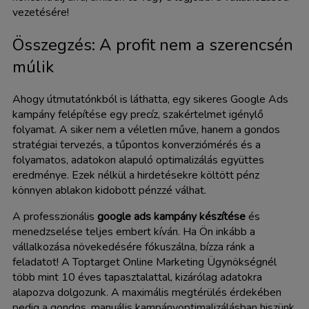
vezetésére!
Összegzés: A profit nem a szerencsén
múlik
Ahogy útmutatónkból is láthatta, egy sikeres Google Ads
kampány felépítése egy precíz, szakértelmet igénylő
folyamat. A siker nem a véletlen műve, hanem a gondos
stratégiai tervezés, a tűpontos konverziómérés és a
folyamatos, adatokon alapuló optimalizálás együttes
eredménye. Ezek nélkül a hirdetésekre költött pénz
könnyen ablakon kidobott pénzzé válhat.
A professzionális
google ads kampány készítése
és
menedzselése teljes embert kíván. Ha Ön inkább a
vállalkozása növekedésére fókuszálna, bízza ránk a
feladatot! A Toptarget Online Marketing Ügynökségnél
több mint 10 éves tapasztalattal, kizárólag adatokra
alapozva dolgozunk. A maximális megtérülés érdekében
pedig a gondos, manuális kampányoptimalizálásban hiszünk,