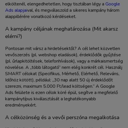
elköltenél, elengedhetetlen, hogy tisztában légy a
Google
Ads alapjai
val, és megválaszold a sikeres kampány három
alappillérére vonatkozó kérdéseket.
A kampány céljának meghatározása (Mit akarsz
elérni?)
Pontosan mit vársz a hirdetésektől? A cél lehet közvetlen
vevőszerzés (pl. webshop eladások), érdeklődők gyűjtése
(pl. űrlapkitöltések, telefonhívások), vagy a márkaismertség
növelése. A „több látogató” nem elég konkrét cél. Használj
SMART célokat (Specifikus, Mérhető, Elérhető, Releváns,
Időhöz kötött), például: „30 nap alatt 50 új érdeklődőt
szerezni, maximum 5.000 Ft/lead költségen.” A Google
Ads felülete is ezen célok köré épül, segítve a megfelelő
kampánytípus kiválasztását a leghatékonyabb
eredményekért.
A célközönség és a vevői perszóna megalkotása