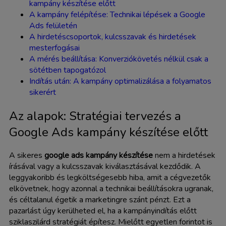
kampány készítése előtt
A kampány felépítése: Technikai lépések a Google
Ads felületén
A hirdetéscsoportok, kulcsszavak és hirdetések
mesterfogásai
A mérés beállítása: Konverziókövetés nélkül csak a
sötétben tapogatózol
Indítás után: A kampány optimalizálása a folyamatos
sikerért
Az alapok: Stratégiai tervezés a
Google Ads kampány készítése előtt
A sikeres
google ads kampány készítése
nem a hirdetések
írásával vagy a kulcsszavak kiválasztásával kezdődik. A
leggyakoribb és legköltségesebb hiba, amit a cégvezetők
elkövetnek, hogy azonnal a technikai beállításokra ugranak,
és céltalanul égetik a marketingre szánt pénzt. Ezt a
pazarlást úgy kerülheted el, ha a kampányindítás előtt
sziklaszilárd stratégiát építesz. Mielőtt egyetlen forintot is