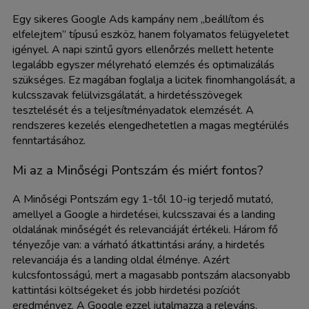
Egy sikeres Google Ads kampány nem „beállítom és
elfelejtem” típusú eszköz, hanem folyamatos felügyeletet
igényel. A napi szintű gyors ellenőrzés mellett hetente
legalább egyszer mélyreható elemzés és optimalizálás
szükséges. Ez magában foglalja a licitek finomhangolását, a
kulcsszavak felülvizsgálatát, a hirdetésszövegek
tesztelését és a teljesítményadatok elemzését. A
rendszeres kezelés elengedhetetlen a magas megtérülés
fenntartásához.
Mi az a Minőségi Pontszám és miért fontos?
A Minőségi Pontszám egy 1-től 10-ig terjedő mutató,
amellyel a Google a hirdetései, kulcsszavai és a landing
oldalának minőségét és relevanciáját értékeli. Három fő
tényezője van: a várható átkattintási arány, a hirdetés
relevanciája és a landing oldal élménye. Azért
kulcsfontosságú, mert a magasabb pontszám alacsonyabb
kattintási költségeket és jobb hirdetési pozíciót
eredményez. A Google ezzel jutalmazza a releváns,