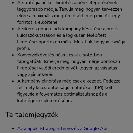
A stratégia nélküli hirdetés a pénz elégetésének
leggyorsabb módja. Tanulja meg, hogyan tervezzen
előre a maximális megtérülésért, még mielőtt egy
forintot is elköltene.
A sikeres google ads kampány készítése a precíz
kulcsszókutatáson és a logikusan felépített
hirdetéscsoportokon múlik. Mutatjuk, hogyan csinálja
profin.
Konverziókövetés nélkül csak a sötétben
tapogatózik. Ismerje meg, hogyan mérje pontosan
hirdetései valódi eredményét, legyen az vásárlás
vagy ajánlatkérés.
A kampány elindítása még csak a kezdet. Fedezze
fel, mely kulcsfontosságú mutatókat (KPI) kell
figyelnie a folyamatos optimalizáláshoz és a
költségek csökkentéséhez.
Tartalomjegyzék
Az alapok: Stratégiai tervezés a Google Ads