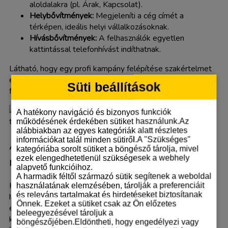
aloldalakra (pl. Árak, Kapcsolat).
Helybővítmények:
Megjeleníti a cég címét a
térképen, ideális helyi vállalkozásoknak.
Hívásbővítmények:
A felhasználók egyetlen
kattintással telefonhívást indíthatnak.
Látható, hogy egy profi kampány felépítése szakértelmet
és precizitást igényel. Profi segítség kell a kampány
Süti beállítások
felépítéséhez?
Kérjen ajánlatot!
A hatékony navigáció és bizonyos funkciók
működésének érdekében sütiket használunk.Az
alábbiakban az egyes kategóriák alatt részletes
információkat talál minden sütiről.A "Szükséges"
A mérés beállítása: Konverziókövetés
kategóriába sorolt sütiket a böngésző tárolja, mivel
ezek elengedhetetlenül szükségesek a webhely
nélkül csak a sötétben tapogatózol
alapvető funkcióihoz.
A harmadik féltől származó sütik segítenek a weboldal
Képzelje el, hogy befektet egy jelentős összeget a
használatának elemzésében, tárolják a preferenciáit
és releváns tartalmakat és hirdetéseket biztosítanak
hirdetésekbe, látja a kattintásokat, de fogalma sincs, hogy
Önnek. Ezeket a sütiket csak az Ön előzetes
ezekből mennyi lett valós ügyfél vagy bevétel. A
beleegyezésével tároljuk a
konverziókövetés beállítása a hatékony
google ads
böngészőjében.Eldöntheti, hogy engedélyezi vagy