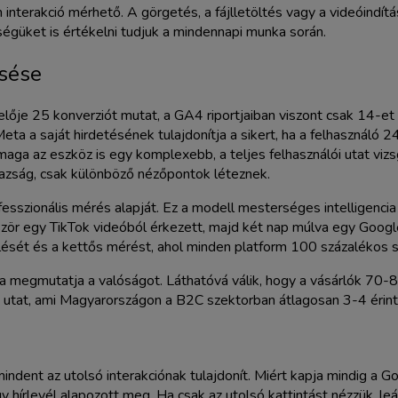
nterakció mérhető. A görgetés, a fájlletöltés vagy a videóindítás
égüket is értékelni tudjuk a mindennapi munka során.
esése
ője 25 konverziót mutat, a GA4 riportjaiban viszont csak 14-et 
ta a saját hirdetésének tulajdonítja a sikert, ha a felhasználó 2
aga az eszköz is egy komplexebb, a teljes felhasználói utat viz
igazság, csak különböző nézőpontok léteznek.
fesszionális mérés alapját. Ez a modell mesterséges intelligenci
ször egy TikTok videóból érkezett, majd két nap múlva egy Google
sülését és a kettős mérést, ahol minden platform 100 százalékos 
ja megmutatja a valóságot. Láthatóvá válik, hogy a vásárlók 70-
 utat, ami Magyarországon a B2C szektorban átlagosan 3-4 érintk
ent az utolsó interakciónak tulajdonít. Miért kapja mindig a Goo
hírlevél alapozott meg. Ha csak az utolsó kattintást nézzük, leá