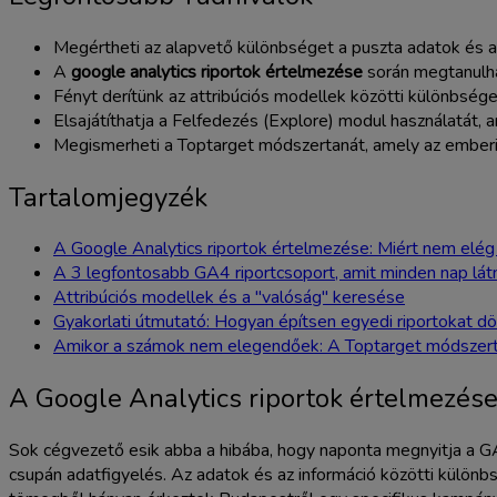
Megértheti az alapvető különbséget a puszta adatok és a v
A
google analytics riportok értelmezése
során megtanulhat
Fényt derítünk az attribúciós modellek közötti különbsége
Elsajátíthatja a Felfedezés (Explore) modul használatát, a
Megismerheti a Toptarget módszertanát, amely az emberi 
Tartalomjegyzék
A Google Analytics riportok értelmezése: Miért nem elég
A 3 legfontosabb GA4 riportcsoport, amit minden nap látn
Attribúciós modellek és a "valóság" keresése
Gyakorlati útmutató: Hogyan építsen egyedi riportokat d
Amikor a számok nem elegendőek: A Toptarget módszer
A Google Analytics riportok értelmezése
Sok cégvezető esik abba a hibába, hogy naponta megnyitja a G
csupán adatfigyelés. Az adatok és az információ közötti különbs