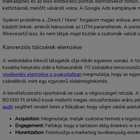
márkaépítés és az első érintkezési pontok elemzésekor fontos. 
kattintásnál, mielőtt vásárolt volna. A Google Ads kampányok mé
Gyakori probléma a „Direct / None” forgalom magas aránya, ami
küldött linkek, amikről hiányoznak az UTM paraméterek. A pon
félrevezető lesz, és nem látjuk majd tisztán a csatornák valódi s
Konverziós tölcsérek elemzése
A weboldalra érkező látogatók útja ritkán egyenes vonalú. A töl
kosárba helyezés után a felhasználók 70 százaléka lemorzsolódik
viselkedés elemzése a gyakorlatban
megmutatja, hogy az egyed
szándékról, mint egy egyszerű oldalmegtekintés.
A bevételszerzési riportoknál ne csak a végösszeget nézzük. A
80.000 Ft értékű kosár melletti magas visszafordulási arány pél
audit
segíthet rendet tenni a fiókjában, hogy végre valódi adato
Acquisition:
Megmutatja, melyik csatorna termeli a legolc
Engagement:
Feltárja, hogy a tartalom elég érdekes-e a
Monetization:
Forintosítja a marketing tevékenység ered