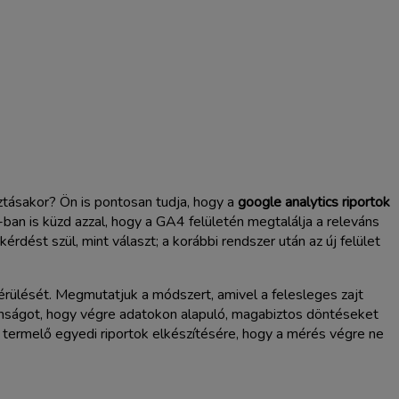
ztásakor? Ön is pontosan tudja, hogy a
google analytics riportok
an is küzd azzal, hogy a GA4 felületén megtalálja a releváns
rdést szül, mint választ; a korábbi rendszer után az új felület
rülését. Megmutatjuk a módszert, amivel a felesleges zajt
talanságot, hogy végre adatokon alapuló, magabiztos döntéseket
t termelő egyedi riportok elkészítésére, hogy a mérés végre ne