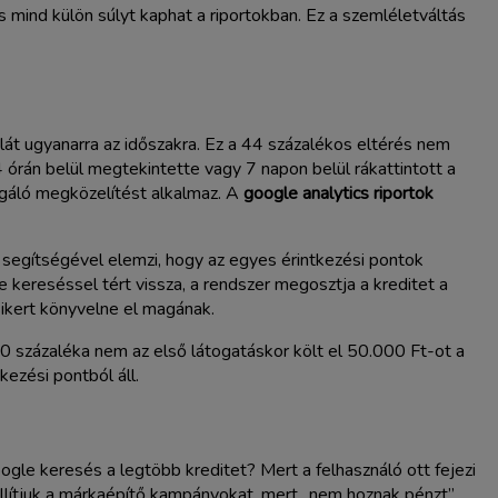
 mind külön súlyt kaphat a riportokban. Ez a szemléletváltás
lát ugyanarra az időszakra. Ez a 44 százalékos eltérés nem
4 órán belül megtekintette vagy 7 napon belül rákattintott a
sgáló megközelítést alkalmaz. A
google analytics riportok
a segítségével elemzi, hogy az egyes érintkezési pontok
 kereséssel tért vissza, a rendszer megosztja a kreditet a
sikert könyvelne el magának.
80 százaléka nem az első látogatáskor költ el 50.000 Ft-ot a
ezési pontból áll.
gle keresés a legtöbb kreditet? Mert a felhasználó ott fejezi
llítjuk a márkaépítő kampányokat, mert „nem hoznak pénzt”.