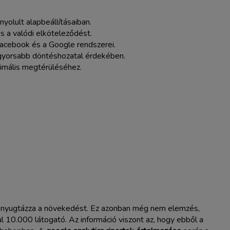
yolult alapbeállításaiban.
s a valódi elköteleződést.
 Facebook és a Google rendszerei.
 a gyorsabb döntéshozatal érdekében.
ximális megtérüléséhez.
en nyugtázza a növekedést. Ez azonban még nem elemzés,
ul 10.000 látogató. Az információ viszont az, hogy ebből a