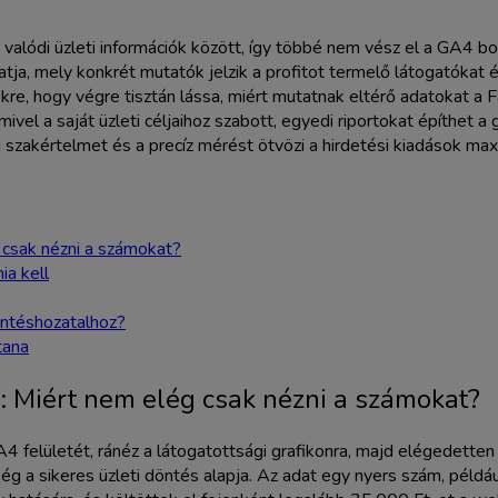
alódi üzleti információk között, így többé nem vész el a GA4 bon
ja, mely konkrét mutatók jelzik a profitot termelő látogatókat é
kre, hogy végre tisztán lássa, miért mutatnak eltérő adatokat a
mivel a saját üzleti céljaihoz szabott, egyedi riportokat építhet
szakértelmet és a precíz mérést ötvözi a hirdetési kiadások ma
 csak nézni a számokat?
ia kell
öntéshozatalhoz?
tana
: Miért nem elég csak nézni a számokat?
A4 felületét, ránéz a látogatottsági grafikonra, majd elégedett
ég a sikeres üzleti döntés alapja. Az adat egy nyers szám, példá