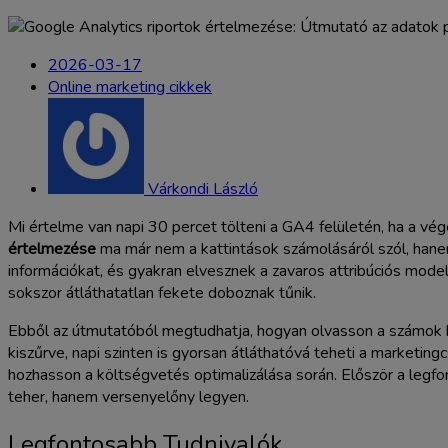
2026-03-17
Online marketing cikkek
Várkondi László
Mi értelme van napi 30 percet tölteni a GA4 felületén, ha a vé
értelmezése
ma már nem a kattintások számolásáról szól, hanem
információkat, és gyakran elvesznek a zavaros attribúciós modell
sokszor átláthatatlan fekete doboznak tűnik.
Ebből az útmutatóból megtudhatja, hogyan olvasson a számok kö
kiszűrve, napi szinten is gyorsan átláthatóvá teheti a marketin
hozhasson a költségvetés optimalizálása során. Először a legfo
teher, hanem versenyelőny legyen.
Legfontosabb Tudnivalók