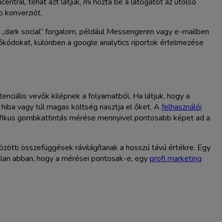
rál, tehát azt látjuk, mi hozta be a látogatót az utolsó
b konverziót.
n „dark social” forgalom, például Messengeren vagy e-mailben
kódokat, különben a google analytics riportok értelmezése
enciális vevők kilépnek a folyamatból. Ha látjuk, hogy a
hiba vagy túl magas költség riasztja el őket. A
felhasználói
fikus gombkattintás mérése mennyivel pontosabb képet ad a
zötti összefüggések rávilágítanak a hosszú távú értékre. Egy
ytalan abban, hogy a mérései pontosak-e, egy
profi marketing