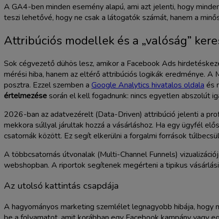
A GA4-ben minden esemény alapú, ami azt jelenti, hogy minden i
teszi lehetővé, hogy ne csak a látogatók számát, hanem a minős
Attribúciós modellek és a „valóság” ker
Sok cégvezető dühös lesz, amikor a Facebook Ads hirdetéskezel
mérési hiba, hanem az eltérő attribúciós logikák eredménye. A Me
posztra. Ezzel szemben a
Google Analytics hivatalos oldala
és m
értelmezése
során el kell fogadnunk: nincs egyetlen abszolút 
2026-ban az adatvezérelt (Data-Driven) attribúció jelenti a pro
mekkora súllyal járultak hozzá a vásárláshoz. Ha egy ügyfél elő
csatornák között. Ez segít elkerülni a forgalmi források túlbec
A többcsatornás útvonalak (Multi-Channel Funnels) vizualizáció
webshopban. A riportok segítenek megérteni a tipikus vásárlási
Az utolsó kattintás csapdája
A hagyományos marketing szemlélet legnagyobb hibája, hogy mind
be a folyamatot, amit korábban egy Facebook kampány vagy egy 