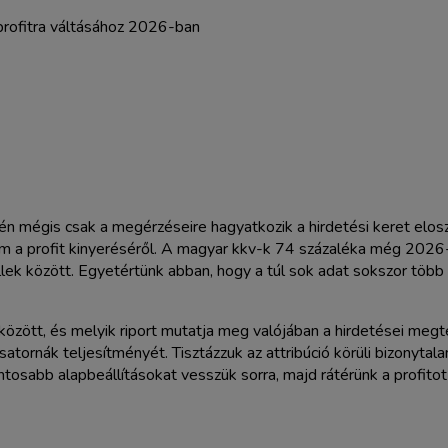
gén mégis csak a megérzéseire hagyatkozik a hirdetési keret elos
 a profit kinyeréséről. A magyar kkv-k 74 százaléka még 2026-b
ek között. Egyetértünk abban, hogy a túl sok adat sokszor több ké
zött, és melyik riport mutatja meg valójában a hirdetései megté
gcsatornák teljesítményét. Tisztázzuk az attribúció körüli bizony
ntosabb alapbeállításokat vesszük sorra, majd rátérünk a profito