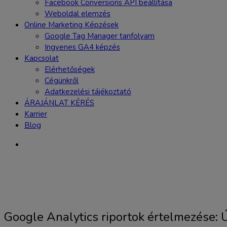
Facebook Conversions API beállítása
Weboldal elemzés
Online Marketing Képzések
Google Tag Manager tanfolyam
Ingyenes GA4 képzés
Kapcsolat
Elérhetőségek
Cégünkről
Adatkezelési tájékoztató
ÁRAJÁNLAT KÉRÉS
Karrier
Blog
Google Analytics riportok értelmezése: 