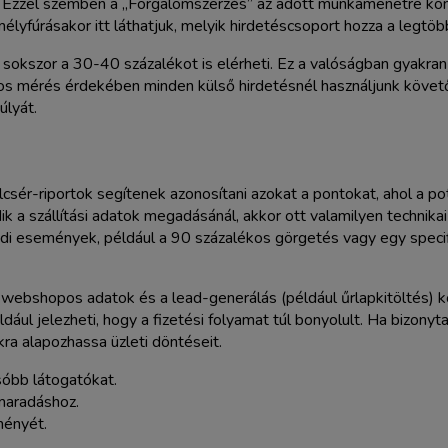
Ezzel szemben a „Forgalomszerzés” az adott munkamenetre koncent
lyfúrásakor itt láthatjuk, melyik hirdetéscsoport hozza a legtöb
 sokszor a 30-40 százalékot is elérheti. Ez a valóságban gyakra
tos mérés érdekében minden külső hirdetésnél használjunk követő
úlyát.
csér-riportok segítenek azonosítani azokat a pontokat, ahol a pot
 a szállítási adatok megadásánál, akkor ott valamilyen technikai 
i események, például a 90 százalékos görgetés vagy egy speci
 webshopos adatok és a lead-generálás (például űrlapkitöltés) kö
dául jelezheti, hogy a fizetési folyamat túl bonyolult. Ha bizon
kra alapozhassa üzleti döntéseit.
sóbb látogatókat.
 maradáshoz.
ményét.