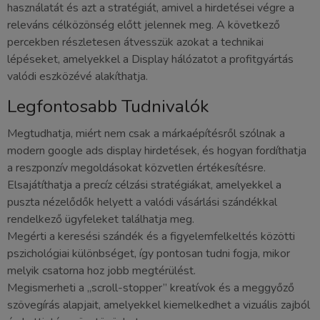
használatát és azt a stratégiát, amivel a hirdetései végre a
releváns célközönség előtt jelennek meg. A következő
percekben részletesen átvesszük azokat a technikai
lépéseket, amelyekkel a Display hálózatot a profitgyártás
valódi eszközévé alakíthatja.
Legfontosabb Tudnivalók
Megtudhatja, miért nem csak a márkaépítésről szólnak a
modern google ads display hirdetések, és hogyan fordíthatja
a reszponzív megoldásokat közvetlen értékesítésre.
Elsajátíthatja a precíz célzási stratégiákat, amelyekkel a
puszta nézelődők helyett a valódi vásárlási szándékkal
rendelkező ügyfeleket találhatja meg.
Megérti a keresési szándék és a figyelemfelkeltés közötti
pszichológiai különbséget, így pontosan tudni fogja, mikor
melyik csatorna hoz jobb megtérülést.
Megismerheti a „scroll-stopper” kreatívok és a meggyőző
szövegírás alapjait, amelyekkel kiemelkedhet a vizuális zajból