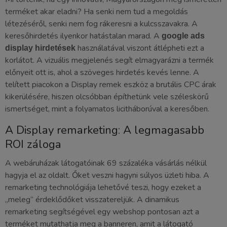
terméket akar eladni? Ha senki nem tud a megoldás
létezéséről, senki nem fog rákeresni a kulcsszavakra. A
keresőhirdetés ilyenkor hatástalan marad. A
google ads
használatával viszont átlépheti ezt a
display hirdetések
korlátot. A vizuális megjelenés segít elmagyarázni a termék
előnyeit ott is, ahol a szöveges hirdetés kevés lenne. A
telített piacokon a Display remek eszköz a brutális CPC árak
kikerülésére, hiszen olcsóbban építhetünk vele széleskörű
ismertséget, mint a folyamatos licitháborúval a keresőben.
A Display remarketing: A legmagasabb
ROI záloga
A webáruházak látogatóinak 69 százaléka vásárlás nélkül
hagyja el az oldalt. Őket veszni hagyni súlyos üzleti hiba. A
remarketing technológiája lehetővé teszi, hogy ezeket a
„meleg” érdeklődőket visszatereljük. A dinamikus
remarketing segítségével egy webshop pontosan azt a
terméket mutathatja meg a banneren, amit a látogató