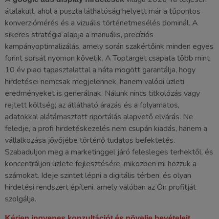
átalakult, ahol a puszta láthatóság helyett már a tűpontos
konverziómérés és a vizuális történetmesélés dominál. A
sikeres stratégia alapja a manuális, precíziós
kampányoptimalizálás, amely során szakértőink minden egyes
forint sorsát nyomon követik. A Toptarget csapata több mint
10 év piaci tapasztalattal a háta mögött garantálja, hogy
hirdetései nemcsak megjelennek, hanem valódi üzleti
eredményeket is generálnak. Nálunk nincs titkolózás vagy
rejtett költség; az átlátható árazás és a folyamatos,
adatokkal alátámasztott riportálás alapvető elvárás. Ne
feledje, a profi hirdetéskezelés nem csupán kiadás, hanem a
vállalkozása jövőjébe történő tudatos befektetés.
Szabaduljon meg a marketinggel járó felesleges terhektől, és
koncentráljon üzlete fejlesztésére, miközben mi hozzuk a
számokat. Ideje szintet lépni a digitális térben, és olyan
hirdetési rendszert építeni, amely valóban az Ön profitját
szolgálja.
Kérjen ingyenes konzultációt és növelje bevételeit