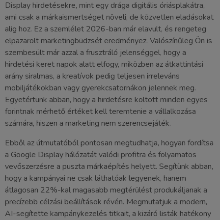
Display hirdetésekre, mint egy drága digitális óriásplakátra,
ami csak a márkaismertséget növeli, de közvetlen eladásokat
alig hoz. Ez a szemlélet 2026-ban már elavult, és rengeteg
elpazarolt marketingbüdzsét eredményez. Valószínűleg Ön is
szembesült már azzal a frusztráló jelenséggel, hogy a
hirdetési keret napok alatt elfogy, miközben az átkattintási
arány siralmas, a kreatívok pedig teljesen irreleváns
mobiljátékokban vagy gyerekcsatornákon jelennek meg.
Egyetértünk abban, hogy a hirdetésre költött minden egyes
forintnak mérhető értéket kell teremtenie a vállalkozása
számára, hiszen a marketing nem szerencsejáték.
Ebből az útmutatóból pontosan megtudhatja, hogyan fordítsa
a Google Display hálózatát valódi profitra és folyamatos
vevőszerzésre a puszta márkaépítés helyett. Segítünk abban,
hogy a kampányai ne csak láthatóak legyenek, hanem
átlagosan 22%-kal magasabb megtérülést produkáljanak a
precízebb célzási beállítások révén. Megmutatjuk a modern,
AI-segítette kampánykezelés titkait, a kizáró listák hatékony