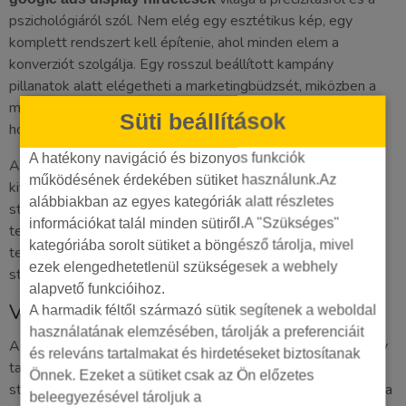
pszichológiáról szól. Nem elég egy esztétikus kép, egy
komplett rendszert kell építenie, ahol minden elem a
konverziót szolgálja. Egy rosszul beállított kampány
pillanatok alatt elégetheti a marketingbüdzsét, miközben a
megfelelő stratégia akár 150 százalékos megtérülést is
Süti beállítások
hozhat rövid távon.
A hatékony navigáció és bizonyos funkciók
A siker nem a szerencsén múlik. Öt kritikus területen kell
működésének érdekében sütiket használunk.Az
kiválóan teljesítenie, ha azt akarja, hogy a hirdetései ne csak
alábbiakban az egyes kategóriák alatt részletes
statisztikai adatok legyenek, hanem valódi bevételt
információkat talál minden sütiről.A "Szükséges"
termeljenek. A vizualitás, a szövegezés, a technikai mérés, a
kategóriába sorolt sütiket a böngésző tárolja, mivel
tesztelés és az adatelemzés egysége adja meg azt a
ezek elengedhetetlenül szükségesek a webhely
stabilitást, amit egy cégvezető elvár a hirdetéseitől.
alapvető funkcióihoz.
Vizuális stratégia és szövegírás
A harmadik féltől származó sütik segítenek a weboldal
használatának elemzésében, tárolják a preferenciáit
A felhasználók átlagosan 1,7 másodperc alatt döntenek egy
és releváns tartalmakat és hirdetéseket biztosítanak
tartalom sorsáról görgetés közben. Ezért kellenek a „scroll-
Önnek. Ezeket a sütiket csak az Ön előzetes
stopper” kreatívok. Használjon erős kontrasztot a háttér és a
beleegyezésével tároljuk a