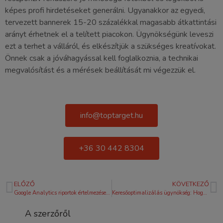
képes profi hirdetéseket generálni. Ugyanakkor az egyedi,
tervezett bannerek 15-20 százalékkal magasabb átkattintási
arányt érhetnek el a telített piacokon. Ügynökségünk leveszi
ezt a terhet a válláról, és elkészítjük a szükséges kreatívokat.
Önnek csak a jóváhagyással kell foglalkoznia, a technikai
megvalósítást és a mérések beállítását mi végezzük el.
info@toptarget.hu
+36 30 442 8304
ELŐZŐ
KÖVETKEZŐ
Google Analytics riportok értelmezése: Útmutató az adatok profitra váltásához 2026-ban
Keresőoptimalizálás ügynökség: Hogyan válasszunk SEO partnert 2026-ban?
A szerzőről