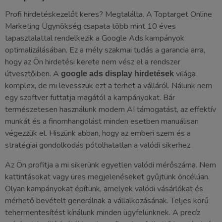
Profi hirdetéskezelőt keres? Megtalálta. A Toptarget Online
Marketing Ügynökség csapata több mint 10 éves
tapasztalattal rendelkezik a Google Ads kampányok
optimalizálásában. Ez a mély szakmai tudás a garancia arra,
hogy az Ön hirdetési kerete nem vész el a rendszer
útvesztőiben. A
világa
google ads display hirdetések
komplex, de mi levesszük ezt a terhet a válláról. Nálunk nem
egy szoftver futtatja magától a kampányokat. Bár
természetesen használunk modern AI támogatást, az effektív
munkát és a finomhangolást minden esetben manuálisan
végezzük el. Hiszünk abban, hogy az emberi szem és a
stratégiai gondolkodás pótolhatatlan a valódi sikerhez.
Az Ön profitja a mi sikerünk egyetlen valódi mérőszáma. Nem
kattintásokat vagy üres megjelenéseket gyűjtünk öncélúan.
Olyan kampányokat építünk, amelyek valódi vásárlókat és
mérhető bevételt generálnak a vállalkozásának. Teljes körű
tehermentesítést kínálunk minden ügyfelünknek. A precíz