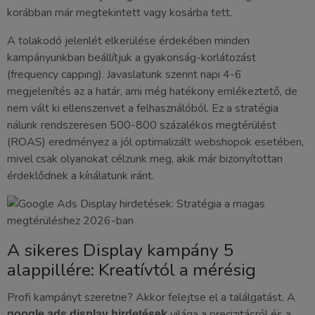
korábban már megtekintett vagy kosárba tett.
A tolakodó jelenlét elkerülése érdekében minden
kampányunkban beállítjuk a gyakoriság-korlátozást
(frequency capping). Javaslatunk szerint napi 4-6
megjelenítés az a határ, ami még hatékony emlékeztető, de
nem vált ki ellenszenvet a felhasználóból. Ez a stratégia
nálunk rendszeresen 500-800 százalékos megtérülést
(ROAS) eredményez a jól optimalizált webshopok esetében,
mivel csak olyanokat célzunk meg, akik már bizonyítottan
érdeklődnek a kínálatunk iránt.
A sikeres Display kampány 5
alappillére: Kreatívtól a mérésig
Profi kampányt szeretne? Akkor felejtse el a találgatást. A
világa a precizitásról és a
google ads display hirdetések