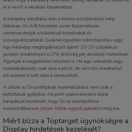
hiheti, hogy a kampány sikertelen, pedig valójában ez indította
el a vevőt a vásárlási folyamatban.
A kampány elindítása után a munka oroszlánrésze még
hátravan. Az A/B tesztelés során folyamatosan
versenyeztetjük a különböző kreatívokat és
szövegváltozatokat. Gyakran egyetlen színmódosítás vagy
egy másképp megfogalmazott ígéret 15-20 százalékos
javulást eredményez a CPA (költség per akvizíció) mutatóban.
Figyeljük a megjelenési helyeket is. Ha egy weboldal vagy
mobilalkalmazás csak viszi a pénzt, de nem hoz eredményt,
azt azonnal ki kell zárni a rendszerből.
A célunk az Ön profitjának maximalizálása, nem csak a
kattintások gyűjtése. Ha profi szakemberekre bízná
kampányai kezelését, hogy Ön az üzletépítésre
koncentrálhasson,
kérjen tőlünk egyedi ajánlatot
még ma.
Miért bízza a Toptarget ügynökségre a
Display hirdetések kezelését?