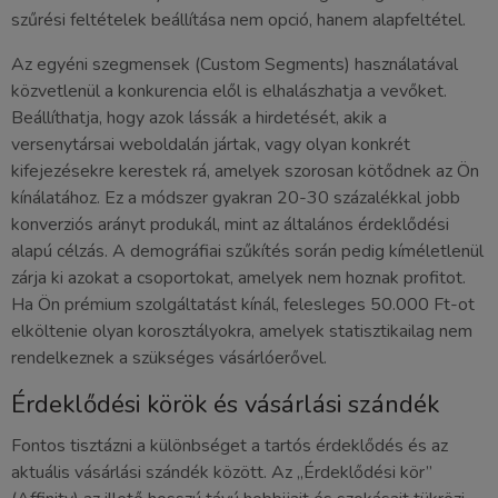
szűrési feltételek beállítása nem opció, hanem alapfeltétel.
Az egyéni szegmensek (Custom Segments) használatával
közvetlenül a konkurencia elől is elhalászhatja a vevőket.
Beállíthatja, hogy azok lássák a hirdetését, akik a
versenytársai weboldalán jártak, vagy olyan konkrét
kifejezésekre kerestek rá, amelyek szorosan kötődnek az Ön
kínálatához. Ez a módszer gyakran 20-30 százalékkal jobb
konverziós arányt produkál, mint az általános érdeklődési
alapú célzás. A demográfiai szűkítés során pedig kíméletlenül
zárja ki azokat a csoportokat, amelyek nem hoznak profitot.
Ha Ön prémium szolgáltatást kínál, felesleges 50.000 Ft-ot
elköltenie olyan korosztályokra, amelyek statisztikailag nem
rendelkeznek a szükséges vásárlóerővel.
Érdeklődési körök és vásárlási szándék
Fontos tisztázni a különbséget a tartós érdeklődés és az
aktuális vásárlási szándék között. Az „Érdeklődési kör”