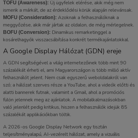
Új ügyfelek elérése, akik még nem
TOFU (Awareness):
ismerik a márkát, de az érdeklődési körük alapján relevánsak.
Azoknak a felhasználóknak a
MOFU (Consideration):
meggyőzése, akik már jártak az oldalon, de még mérlegelnek.
Dinamikus remarketinggel a
BOFU (Conversion):
kosárelhagyók visszacsábítása konkrét termékajánlatokkal.
A Google Display Hálózat (GDN) ereje
A GDN segítségével a világ internetezőinek több mint 90
százalékát érheti el, ami Magyarországon is több millió aktív
felhasználót jelent. Nem csak egyszerű weboldalakról van
szó; a hálózat szerves része a YouTube, ahol a videók előtti és
alatti bannerek futnak, valamint a Gmail, ahol a promóciós
fülön jelennek meg az ajánlatok. A mobilalkalmazásokban
való jelenlét pedig kritikus, hiszen a felhasználók idejük 85
százalékát applikációkban töltik.
A 2026-os Google Display Network egy tisztán
teljesítményalapú, AI-vezérelt hálózat, amely a vizuális