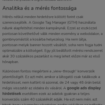
Analitika és a mérés fontossága
Mérés nélkül minden hirdetésre költött forint csak
szerencsejáték. A Google Tag Manager (GTM) használata
nálunk alapfeltétel minden kampánynál. Ezzel az eszközzel
pontosan követhetővé válik minden esemény a weboldalon, a
gombnyomástól a kosárba helyezésig. Ha nem látja,
pontosan melyik banner hozott vásárlót, soha nem fogja tudni
optimalizálni a költségeit. Egy jól beállított mérési rendszerrel
akár 30 százalékos pazarlást is meg lehet előzni már az első
hónapban.
Különösen fontos megérteni a „view-through” konverziók
jelentőségét. Ez azt méri, amikor a látogató csak találkozik a
hirdetéssel, nem kattint rá azonnal, de 24 vagy 48 órán belül
mégis visszatér az oldalra és vásárol. A
google ads display
esetében ezek az adatok gyakran a teljes
hirdetések
konverziós szám 40 százalékát adják. Ha ezt nem méri, azt