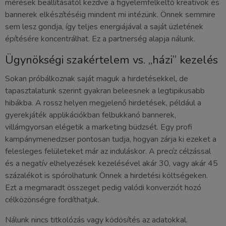
mérések beállításától kezdve a figyelemfelkeltő kreatívok és
bannerek elkészítéséig mindent mi intézünk. Önnek semmire
sem lesz gondja, így teljes energiájával a saját üzletének
építésére koncentrálhat. Ez a partnerség alapja nálunk.
Ügynökségi szakértelem vs. „házi” kezelés
Sokan próbálkoznak saját maguk a hirdetésekkel, de
tapasztalatunk szerint gyakran beleesnek a legtipikusabb
hibákba. A rossz helyen megjelenő hirdetések, például a
gyerekjáték applikációkban felbukkanó bannerek,
villámgyorsan elégetik a marketing büdzsét. Egy profi
kampánymenedzser pontosan tudja, hogyan zárja ki ezeket a
felesleges felületeket már az induláskor. A precíz célzással
és a negatív elhelyezések kezelésével akár 30, vagy akár 45
százalékot is spórolhatunk Önnek a hirdetési költségeken.
Ezt a megmaradt összeget pedig valódi konverziót hozó
célközönségre fordíthatjuk.
Nálunk nincs titkolózás vagy ködösítés az adatokkal.