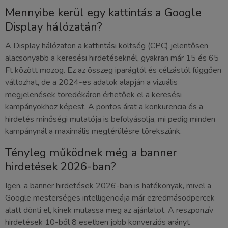
Mennyibe kerül egy kattintás a Google
Display hálózatán?
A Display hálózaton a kattintási költség (CPC) jelentősen
alacsonyabb a keresési hirdetéseknél, gyakran már 15 és 65
Ft között mozog. Ez az összeg iparágtól és célzástól függően
változhat, de a 2024-es adatok alapján a vizuális
megjelenések töredékáron érhetőek el a keresési
kampányokhoz képest. A pontos árat a konkurencia és a
hirdetés minőségi mutatója is befolyásolja, mi pedig minden
kampánynál a maximális megtérülésre törekszünk.
Tényleg működnek még a banner
hirdetések 2026-ban?
Igen, a banner hirdetések 2026-ban is hatékonyak, mivel a
Google mesterséges intelligenciája már ezredmásodpercek
alatt dönti el, kinek mutassa meg az ajánlatot. A reszponzív
hirdetések 10-ből 8 esetben jobb konverziós arányt