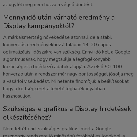
az ügyfél meg nem hozza a végső döntést.
Mennyi idő után várható eredmény a
Display kampányoktól?
A márkaismertség növekedése azonnali, de a stabil
konverziós eredményekhez általában 14-30 napos
optimalizálási időszakra van szükség. Ennyi idő kell a Google
algoritmusának, hogy megtalálja a legfogékonyabb
közönséget a beérkező adatok alapján. Az első 50-100
konverzió után a rendszer már nagy pontossággal jósolja meg
a vásárlói viselkedést. Mi hetente finomítjuk a beállításokat,
hogy a költségkeret a lehető leghatékonyabban
hasznosuljon.
Szükséges-e grafikus a Display hirdetések
elkészítéséhez?
Nem feltétlenül szükséges grafikus, mert a Google
reszponzív rendszere jó minőségű fotókból és logókból is