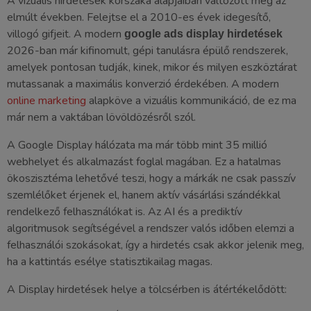
A vizuális hirdetések korszaka alapjaiban változott meg az
elmúlt években. Felejtse el a 2010-es évek idegesítő,
villogó gifjeit. A modern
google ads display hirdetések
2026-ban már kifinomult, gépi tanulásra épülő rendszerek,
amelyek pontosan tudják, kinek, mikor és milyen eszköztárat
mutassanak a maximális konverzió érdekében. A modern
online marketing
alapköve a vizuális kommunikáció, de ez ma
már nem a vaktában lövöldözésről szól.
A Google Display hálózata ma már több mint 35 millió
webhelyet és alkalmazást foglal magában. Ez a hatalmas
ökoszisztéma lehetővé teszi, hogy a márkák ne csak passzív
szemlélőket érjenek el, hanem aktív vásárlási szándékkal
rendelkező felhasználókat is. Az AI és a prediktív
algoritmusok segítségével a rendszer valós időben elemzi a
felhasználói szokásokat, így a hirdetés csak akkor jelenik meg,
ha a kattintás esélye statisztikailag magas.
A Display hirdetések helye a tölcsérben is átértékelődött: