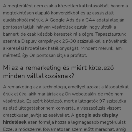
A megtérülést nem csak a közvetlen kattintásokból, hanem a
megtekintésen alapuló konverziókból és az asszisztált
eladásokból mérjük. A Google Ads és a GA4 adatai alapján
pontosan látjuk, hányan vásároltak azután, hogy látták a
bannert, de csak később kerestek rá a cégre. Tapasztalatunk
szerint a Display kampányok 25-30 százalékkal is növelhetik
a keresési hirdetések hatékonyságát. Mindent mérünk, ami
mérhető, így Ön pontosan látja a profitot.
Mi az a remarketing és miért kötelező
minden vállalkozásnak?
A remarketing az a technológia, amellyel azokat a látogatókat
érjük el újra, akik már jártak az Ön weboldalán, de még nem
vásároltak. Ez azért kötelező, mert a látogatók 97 százaléka
az első látogatáskor nem konvertál, a visszacélzás viszont
drasztikusan javítja az esélyeket. A
google ads display
ezen formája hozza a legmagasabb megtérülést.
hirdetések
Ezzel a módszerrel folyamatosan szem előtt maradhat, amíg