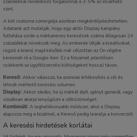
szándékkal rendelkező forgalomnál a 3-5% az elvárható
szint.
A két csatorna szinergiája azonban megkérdőjelezhetetlen.
Adataink azt mutatják, hogy egy aktív Display kampány
futtatása során a márkaneves keresések száma átlagosan 24
százalékkal növekszik meg. Az emberek látják a kreatívokat,
rögzül a brand, majd később már célzottan az Ön cégére
keresnek rá a Google-ben. Ez a folyamat jelentősen
csökkenti az ügyfélszerzési költségeket hosszú távon.
Akkor válassza, ha azonnali értékesítés a cél és
Kereső:
létezik mérhető keresési volumen.
Akkor ideális, ha új márkát épít, igényt generál, vagy
Display:
vizuálisan akarja lenyűgözni a célközönséget.
A leghatékonyabb módszer, ahol a Display
Kombinált:
alapozza meg a bizalmat, a Kereső pedig learatja a konverziót.
A keresési hirdetések korlátai
Mi történik, ha egy innovatív, Magyarországon még ismeretlen