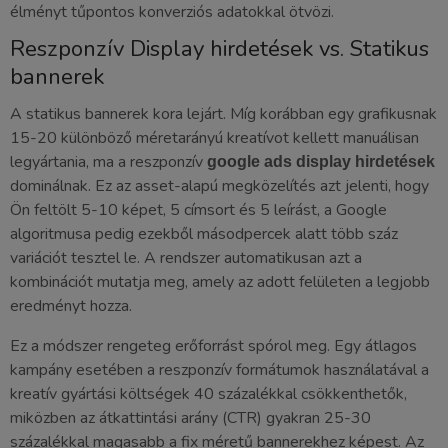
élményt tűpontos konverziós adatokkal ötvözi.
Reszponzív Display hirdetések vs. Statikus
bannerek
A statikus bannerek kora lejárt. Míg korábban egy grafikusnak
15-20 különböző méretarányú kreatívot kellett manuálisan
legyártania, ma a reszponzív
google ads display hirdetések
dominálnak. Ez az asset-alapú megközelítés azt jelenti, hogy
Ön feltölt 5-10 képet, 5 címsort és 5 leírást, a Google
algoritmusa pedig ezekből másodpercek alatt több száz
variációt tesztel le. A rendszer automatikusan azt a
kombinációt mutatja meg, amely az adott felületen a legjobb
eredményt hozza.
Ez a módszer rengeteg erőforrást spórol meg. Egy átlagos
kampány esetében a reszponzív formátumok használatával a
kreatív gyártási költségek 40 százalékkal csökkenthetők,
miközben az átkattintási arány (CTR) gyakran 25-30
százalékkal magasabb a fix méretű bannerekhez képest. Az