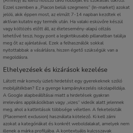
(Affinity) az illető hosszú távú hobbijait és szokásait tükrözi.
Ezzel szemben a „Piacon belüli szegmens” (In-market) azokat
jelöli, akik éppen most, az elmúlt 7-14 napban kezdtek el
aktívan kutatni egy termék után. Ha valaki esküvőre készül
vagy költözés előtt áll, az életesemény-alapú célzás
lehetővé teszi, hogy pont a legkritikusabb pillanatban találja
meg őt az ajánlatával. Ezek a felhasználók sokkal
nyitottabbak a vásárlásra, hiszen égető szükségük van a
megoldásra.
Elhelyezések és kizárások kezelése
Látott már komoly üzleti hirdetést egy gyerekeknek szóló
mobiljátékban? Ez a gyenge kampánykezelés iskolapéldája.
A Google alapbeállításai miatt a hirdetések gyakran
irreleváns applikációkban vagy „vizes” videók alatt jelennek
meg, ahol a kattintások többsége véletlen. A feketelisták
(Placement exclusion) használata kötelező. Ki kell zárni
azokat a kategóriákat és konkrét weboldalakat, amelyek nem
illenek a márka profiljába. A kontextuális kulcsszavak