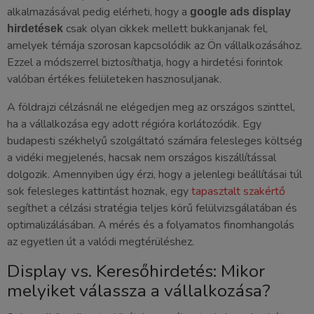
alkalmazásával pedig elérheti, hogy a
google ads display
csak olyan cikkek mellett bukkanjanak fel,
hirdetések
amelyek témája szorosan kapcsolódik az Ön vállalkozásához.
Ezzel a módszerrel biztosíthatja, hogy a hirdetési forintok
valóban értékes felületeken hasznosuljanak.
A földrajzi célzásnál ne elégedjen meg az országos szinttel,
ha a vállalkozása egy adott régióra korlátozódik. Egy
budapesti székhelyű szolgáltató számára felesleges költség
a vidéki megjelenés, hacsak nem országos kiszállítással
dolgozik. Amennyiben úgy érzi, hogy a jelenlegi beállításai túl
sok felesleges kattintást hoznak, egy
tapasztalt szakértő
segíthet a célzási stratégia teljes körű felülvizsgálatában és
optimalizálásában. A mérés és a folyamatos finomhangolás
az egyetlen út a valódi megtérüléshez.
Display vs. Keresőhirdetés: Mikor
melyiket válassza a vállalkozása?