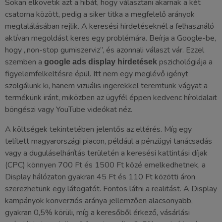
Sokan elkövetik azt a hibát, hogy választani akarnak a két
csatorna között, pedig a siker titka a megfelelő arányok
megtalálásában rejlik. A keresési hirdetéseknél a felhasználó
aktívan megoldást keres egy problémára. Beírja a Google-be,
hogy „non-stop gumiszerviz”, és azonnali választ vár. Ezzel
szemben a
pszichológiája a
google ads display hirdetések
figyelemfelkeltésre épül. Itt nem egy meglévő igényt
szolgálunk ki, hanem vizuális ingerekkel teremtünk vágyat a
termékünk iránt, miközben az ügyfél éppen kedvenc híroldalait
böngészi vagy YouTube videókat néz.
A költségek tekintetében jelentős az eltérés. Míg egy
telített magyarországi piacon, például a pénzügyi tanácsadás
vagy a duguláselhárítás területén a keresési kattintási díjak
(CPC) könnyen 700 Ft és 1500 Ft közé emelkedhetnek, a
Display hálózaton gyakran 45 Ft és 110 Ft közötti áron
szerezhetünk egy látogatót. Fontos látni a realitást. A Display
kampányok konverziós aránya jellemzően alacsonyabb,
gyakran 0,5% körüli, míg a keresőből érkező, vásárlási