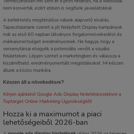
Természetesen mit sem ér a profi hirdetés, ha a weboldal
nem konvertál, ezért ebben is segítünk javaslatokkal.
A befektetés megtérülése nálunk alapvető elvárás.
Tapasztalataink szerint a jól felépített Display kampányok
már az első 60 napban látványos forgalomnövekedést és
márkaismertséget eredményeznek. Ne hagyja, hogy a
versenytársai elvigyék a potenciális vevőit a vizuális
felületeken. Lépjen szintet a marketingben és válassza a
kiszámítható, eredményorientált megoldásokat. Mi készen
állunk a közös munkára.
Készen áll a növekedésre?
Kérjen ajánlatot Google Ads Display hirdetéskezelésre a
Toptarget Online Marketing Ügynökségtől!
Hozza ki a maximumot a piaci
lehetőségeiből 2026-ban
A
világa 2026-ra teljesen
google ads display hirdetések