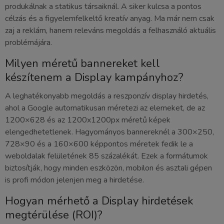
produkálnak a statikus társaiknál. A siker kulcsa a pontos
célzás és a figyelemfelkeltő kreatív anyag. Ma már nem csak
zaj a reklám, hanem releváns megoldás a felhasználó aktuális
problémájára.
Milyen méretű bannereket kell
készítenem a Display kampányhoz?
A leghatékonyabb megoldás a reszponzív display hirdetés,
ahol a Google automatikusan méretezi az elemeket, de az
1200×628 és az 1200x1200px méretű képek
elengedhetetlenek. Hagyományos bannereknél a 300×250,
728×90 és a 160×600 képpontos méretek fedik le a
weboldalak felületének 85 százalékát. Ezek a formátumok
biztosítják, hogy minden eszközön, mobilon és asztali gépen
is profi módon jelenjen meg a hirdetése.
Hogyan mérhető a Display hirdetések
megtérülése (ROI)?