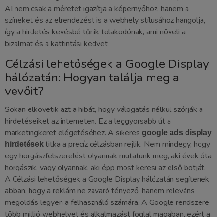
AI nem csak a méretet igazítja a képernyőhöz, hanem a
színeket és az elrendezést is a webhely stílusához hangolja,
így a hirdetés kevésbé tűnik tolakodónak, ami növeli a
bizalmat és a kattintási kedvet.
Célzási lehetőségek a Google Display
hálózatán: Hogyan találja meg a
vevőit?
Sokan elkövetik azt a hibát, hogy válogatás nélkül szórják a
hirdetéseiket az interneten. Ez a leggyorsabb út a
marketingkeret elégetéséhez. A sikeres
google ads display
titka a precíz célzásban rejlik. Nem mindegy, hogy
hirdetések
egy horgászfelszerelést olyannak mutatunk meg, aki évek óta
horgászik, vagy olyannak, aki épp most keresi az első botját.
A Célzási lehetőségek a Google Display hálózatán segítenek
abban, hogy a reklám ne zavaró tényező, hanem releváns
megoldás legyen a felhasználó számára. A Google rendszere
több millió webhelyet és alkalmazást foglal magában, ezért a