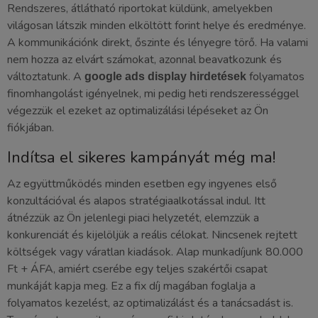
Rendszeres, átlátható riportokat küldünk, amelyekben
világosan látszik minden elköltött forint helye és eredménye.
A kommunikációnk direkt, őszinte és lényegre törő. Ha valami
nem hozza az elvárt számokat, azonnal beavatkozunk és
változtatunk. A
folyamatos
google ads display hirdetések
finomhangolást igényelnek, mi pedig heti rendszerességgel
végezzük el ezeket az optimalizálási lépéseket az Ön
fiókjában.
Indítsa el sikeres kampányát még ma!
Az együttműködés minden esetben egy ingyenes első
konzultációval és alapos stratégiaalkotással indul. Itt
átnézzük az Ön jelenlegi piaci helyzetét, elemzzük a
konkurenciát és kijelöljük a reális célokat. Nincsenek rejtett
költségek vagy váratlan kiadások. Alap munkadíjunk 80.000
Ft + ÁFA, amiért cserébe egy teljes szakértői csapat
munkáját kapja meg. Ez a fix díj magában foglalja a
folyamatos kezelést, az optimalizálást és a tanácsadást is.