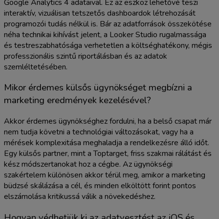
Google Analytics 4 adataival. Ez az eszköz lehetővé teszi
interaktív, vizuálisan tetszetős dashboardok létrehozását
programozói tudás nélkül is. Bár az adatforrások összekötése
néha technikai kihívást jelent, a Looker Studio rugalmassága
és testreszabhatósága verhetetlen a költséghatékony, mégis
professzionális szintű riportálásban és az adatok
szemléltetésében.
Mikor érdemes külsős ügynökséget megbízni a
marketing eredmények kezelésével?
Akkor érdemes ügynökséghez fordulni, ha a belső csapat már
nem tudja követni a technológiai változásokat, vagy ha a
mérések komplexitása meghaladja a rendelkezésre álló időt.
Egy külsős partner, mint a Toptarget, friss szakmai rálátást és
kész módszertanokat hoz a cégbe. Az ügynökségi
szakértelem különösen akkor térül meg, amikor a marketing
büdzsé skálázása a cél, és minden elköltött forint pontos
elszámolása kritikussá válik a növekedéshez.
Hogyan védhetjük ki az adatvesztést az iOS és