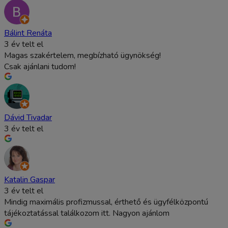
Bálint Renáta
3 év telt el
Magas szakértelem, megbízható ügynökség!
Csak ajánlani tudom!
Dávid Tivadar
3 év telt el
Katalin Gaspar
3 év telt el
Mindig maximális profizmussal, érthető és ügyfélközpontú
tájékoztatással találkozom itt. Nagyon ajánlom