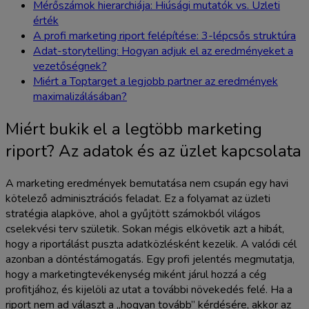
Mérőszámok hierarchiája: Hiúsági mutatók vs. Üzleti
érték
A profi marketing riport felépítése: 3-lépcsős struktúra
Adat-storytelling: Hogyan adjuk el az eredményeket a
vezetőségnek?
Miért a Toptarget a legjobb partner az eredmények
maximalizálásában?
Miért bukik el a legtöbb marketing
riport? Az adatok és az üzlet kapcsolata
A marketing eredmények bemutatása nem csupán egy havi
kötelező adminisztrációs feladat. Ez a folyamat az üzleti
stratégia alapköve, ahol a gyűjtött számokból világos
cselekvési terv születik. Sokan mégis elkövetik azt a hibát,
hogy a riportálást puszta adatközlésként kezelik. A valódi cél
azonban a döntéstámogatás. Egy profi jelentés megmutatja,
hogy a marketingtevékenység miként járul hozzá a cég
profitjához, és kijelöli az utat a további növekedés felé. Ha a
riport nem ad választ a „hogyan tovább” kérdésére, akkor az