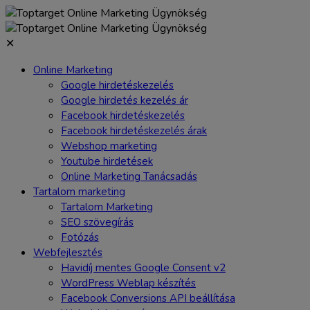
Skip
to
content
✕
Online Marketing
Google hirdetéskezelés
Google hirdetés kezelés ár
Facebook hirdetéskezelés
Facebook hirdetéskezelés árak
Webshop marketing
Youtube hirdetések
Online Marketing Tanácsadás
Tartalom marketing
Tartalom Marketing
SEO szövegírás
Fotózás
Webfejlesztés
Havidíj mentes Google Consent v2
WordPress Weblap készítés
Facebook Conversions API beállítása