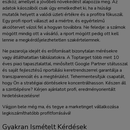
eszköz, amellyel a jövőbeli növekedést alapozza meg. Az
adatok káoszából csak úgy emelkedhet ki, ha a hiúsági
mutatók helyett a valódi üzleti értékre és a profitra fókuszál.
Egy profi riport választ ad a miértre, és egyértelmű
akciótervet vázol fel a hogyan továbbra. Ne feledje: a számok
mögött mindig ott a vásárló, a riport mögött pedig ott kell
lennie a megkérdőjelezhetetlen szakértelemnek.
Ne pazarolja idejét és erőforrásait bizonytalan mérésekre
vagy átláthatatlan táblázatokra. A Toptarget több mint 10
éves piaci tapasztalattal, minősített Google Partner státusszal
és saját fejlesztésű riportálási keretrendszerrel garantálja a
transzparenciát és a megtérülést. Tehermentesítjük csapatát,
hogy Ön a stratégiai döntésekre koncentrálhasson. Készen áll
a szintlépésre? Kérjen ajánlatot profi, eredményorientált
hirdetéskezelésre!
Vágjon bele még ma, és tegye a marketinget vállalkozása
legkiszámíthatóbb profitforrásává!
Gyakran Ismételt Kérdések