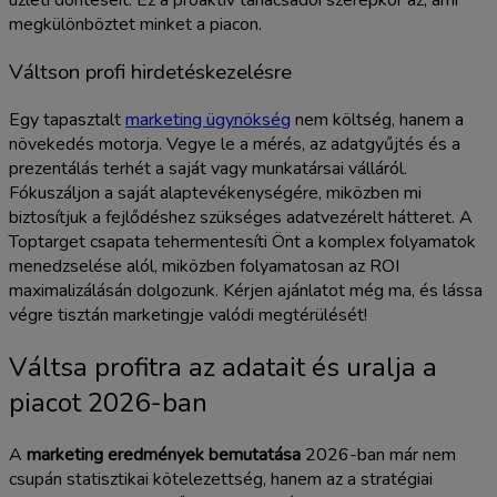
üzleti döntéseit. Ez a proaktív tanácsadói szerepkör az, ami
megkülönböztet minket a piacon.
Váltson profi hirdetéskezelésre
Egy tapasztalt
marketing ügynökség
nem költség, hanem a
növekedés motorja. Vegye le a mérés, az adatgyűjtés és a
prezentálás terhét a saját vagy munkatársai válláról.
Fókuszáljon a saját alaptevékenységére, miközben mi
biztosítjuk a fejlődéshez szükséges adatvezérelt hátteret. A
Toptarget csapata tehermentesíti Önt a komplex folyamatok
menedzselése alól, miközben folyamatosan az ROI
maximalizálásán dolgozunk. Kérjen ajánlatot még ma, és lássa
végre tisztán marketingje valódi megtérülését!
Váltsa profitra az adatait és uralja a
piacot 2026-ban
A
marketing eredmények bemutatása
2026-ban már nem
csupán statisztikai kötelezettség, hanem az a stratégiai