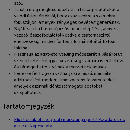
szól.
Tanulja meg megkülönböztetni a hiúsági mutatókat a
valódi üzleti értéktől, hogy csak azokra a számokra
fókuszáljon, amelyek tényleges bevételt generálnak.
Sajátítsa el a háromlépcsős riportfelépítést, amivel a
vezetői összefoglalótól kezdve a csatornaszintű
elemzésekig minden fontos információt átláthatóan
tálalhat.
Használja az adat-storytelling módszerét a vásárlói út
szemléltetésére, így a vezetőség számára is érthetővé
és támogathatóvá válnak a marketingkiadások.
Fedezze fel, hogyan válthatja ki a lassú, manuális
adatrögzítést modern, transzparens folyamatokkal,
amelyek azonnali döntéstámogató adatokat
szolgáltatnak.
Tartalomjegyzék
Miért bukik el a legtöbb marketing riport? Az adatok és
az üzlet kapcsolata