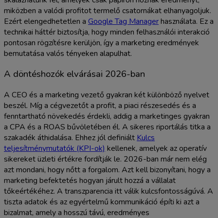
miközben a valódi profitot termelő csatornákat elhanyagoljuk.
Ezért elengedhetetlen a
Google Tag Manager
használata. Ez a
technikai háttér biztosítja, hogy minden felhasználói interakció
pontosan rögzítésre kerüljön, így a marketing eredmények
bemutatása valós tényeken alapulhat.
A döntéshozók elvárásai 2026-ban
A CEO és a marketing vezető gyakran két különböző nyelvet
beszél. Míg a cégvezetőt a profit, a piaci részesedés és a
fenntartható növekedés érdekli, addig a marketinges gyakran
a CPA és a ROAS bűvöletében él. A sikeres riportálás titka a
szakadék áthidalása. Ehhez jól definiált
Kulcs
teljesítménymutatók (KPI-ok)
kellenek, amelyek az operatív
sikereket üzleti értékre fordítják le. 2026-ban már nem elég
azt mondani, hogy nőtt a forgalom. Azt kell bizonyítani, hogy a
marketing befektetés hogyan járult hozzá a vállalat
tőkeértékéhez. A transzparencia itt válik kulcsfontosságúvá. A
tiszta adatok és az egyértelmű kommunikáció építi ki azt a
bizalmat, amely a hosszú távú, eredményes