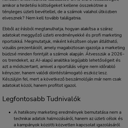
amikor a hirdetési költségeket kellene összekötnie a
tényleges üzleti bevétellel, de a számok valahol útközben
elvesznek? Nem kell tovább találgatnia.
Ebből az írásból megtanulhatja, hogyan alakítsa a száraz
adatokat meggyőző üzleti eredményekké és profi marketing
riportokká. Megmutatjuk, miként készítsen olyan átlátható,
vizuális prezentációt, amely magabiztosan igazolja a marketing
büdzsé minden forintját a számok alapján. Átvesszük a 2026-
os trendeket, az AI-alapú analitika legújabb lehetőségeit és
azt a módszertant, amivel a riportálás végre nem időrabló
kényszer, hanem valódi döntéstámogató eszköz lesz.
Készüljön fel, mert a következő beszámolóján már nem csak
adatokat közöl, hanem profitot igazol.
Legfontosabb Tudnivalók
A hatékony marketing eredmények bemutatása nem a
technikai adatok halmozásáról, hanem az üzleti célok és
a kampányok közötti közvetlen kapcsolat igazolásáról