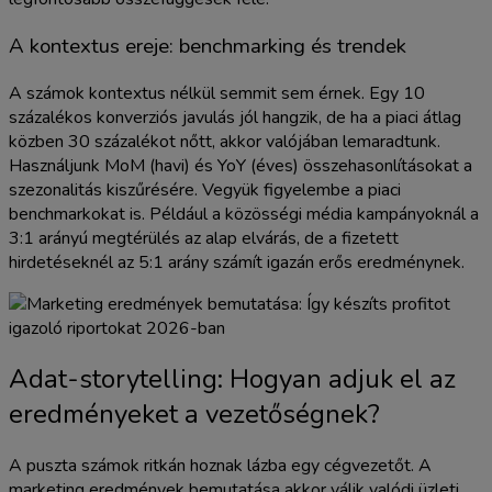
A kontextus ereje: benchmarking és trendek
A számok kontextus nélkül semmit sem érnek. Egy 10
százalékos konverziós javulás jól hangzik, de ha a piaci átlag
közben 30 százalékot nőtt, akkor valójában lemaradtunk.
Használjunk MoM (havi) és YoY (éves) összehasonlításokat a
szezonalitás kiszűrésére. Vegyük figyelembe a piaci
benchmarkokat is. Például a közösségi média kampányoknál a
3:1 arányú megtérülés az alap elvárás, de a fizetett
hirdetéseknél az 5:1 arány számít igazán erős eredménynek.
Adat-storytelling: Hogyan adjuk el az
eredményeket a vezetőségnek?
A puszta számok ritkán hoznak lázba egy cégvezetőt. A
marketing eredmények bemutatása akkor válik valódi üzleti