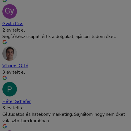
Gyula Kiss
2 év telt el
Segítőkész csapat, értik a dolgukat, ajánlani tudom őket.
Viharos Ottó
3 év telt el
Péter Schefer
3 év telt el
Céltudatos és hatékony marketing. Sajnálom, hogy nem őket
választottam korábban.