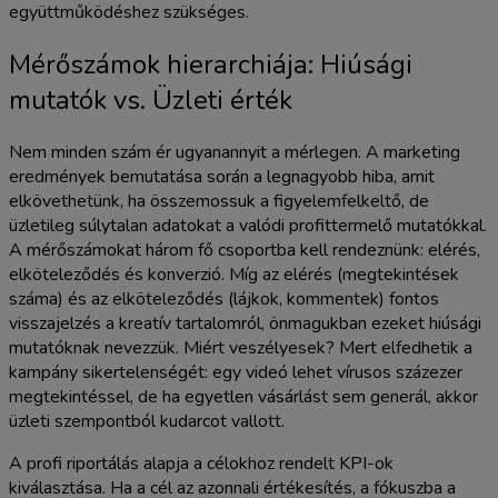
együttműködéshez szükséges.
Mérőszámok hierarchiája: Hiúsági
mutatók vs. Üzleti érték
Nem minden szám ér ugyanannyit a mérlegen. A marketing
eredmények bemutatása során a legnagyobb hiba, amit
elkövethetünk, ha összemossuk a figyelemfelkeltő, de
üzletileg súlytalan adatokat a valódi profittermelő mutatókkal.
A mérőszámokat három fő csoportba kell rendeznünk: elérés,
elköteleződés és konverzió. Míg az elérés (megtekintések
száma) és az elköteleződés (lájkok, kommentek) fontos
visszajelzés a kreatív tartalomról, önmagukban ezeket hiúsági
mutatóknak nevezzük. Miért veszélyesek? Mert elfedhetik a
kampány sikertelenségét: egy videó lehet vírusos százezer
megtekintéssel, de ha egyetlen vásárlást sem generál, akkor
üzleti szempontból kudarcot vallott.
A profi riportálás alapja a célokhoz rendelt KPI-ok
kiválasztása. Ha a cél az azonnali értékesítés, a fókuszba a