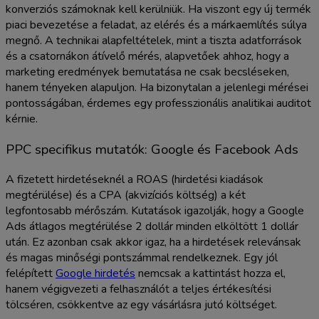
konverziós számoknak kell kerülniük. Ha viszont egy új termék
piaci bevezetése a feladat, az elérés és a márkaemlítés súlya
megnő. A technikai alapfeltételek, mint a tiszta adatforrások
és a csatornákon átívelő mérés, alapvetőek ahhoz, hogy a
marketing eredmények bemutatása ne csak becsléseken,
hanem tényeken alapuljon. Ha bizonytalan a jelenlegi mérései
pontosságában, érdemes egy professzionális analitikai auditot
kérnie.
PPC specifikus mutatók: Google és Facebook Ads
A fizetett hirdetéseknél a ROAS (hirdetési kiadások
megtérülése) és a CPA (akvizíciós költség) a két
legfontosabb mérőszám. Kutatások igazolják, hogy a Google
Ads átlagos megtérülése 2 dollár minden elköltött 1 dollár
után. Ez azonban csak akkor igaz, ha a hirdetések relevánsak
és magas minőségi pontszámmal rendelkeznek. Egy jól
felépített
Google hirdetés
nemcsak a kattintást hozza el,
hanem végigvezeti a felhasználót a teljes értékesítési
tölcséren, csökkentve az egy vásárlásra jutó költséget.