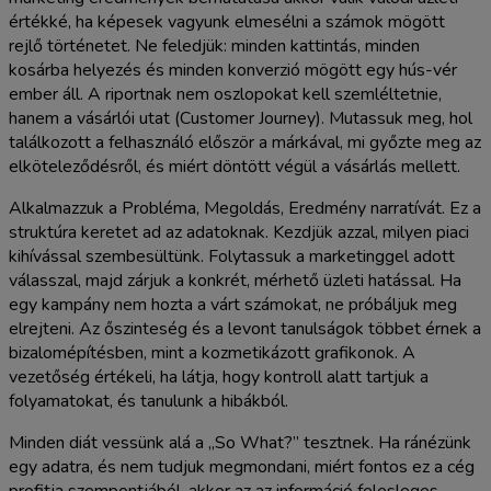
értékké, ha képesek vagyunk elmesélni a számok mögött
rejlő történetet. Ne feledjük: minden kattintás, minden
kosárba helyezés és minden konverzió mögött egy hús-vér
ember áll. A riportnak nem oszlopokat kell szemléltetnie,
hanem a vásárlói utat (Customer Journey). Mutassuk meg, hol
találkozott a felhasználó először a márkával, mi győzte meg az
elköteleződésről, és miért döntött végül a vásárlás mellett.
Alkalmazzuk a Probléma, Megoldás, Eredmény narratívát. Ez a
struktúra keretet ad az adatoknak. Kezdjük azzal, milyen piaci
kihívással szembesültünk. Folytassuk a marketinggel adott
válasszal, majd zárjuk a konkrét, mérhető üzleti hatással. Ha
egy kampány nem hozta a várt számokat, ne próbáljuk meg
elrejteni. Az őszinteség és a levont tanulságok többet érnek a
bizalomépítésben, mint a kozmetikázott grafikonok. A
vezetőség értékeli, ha látja, hogy kontroll alatt tartjuk a
folyamatokat, és tanulunk a hibákból.
Minden diát vessünk alá a „So What?” tesztnek. Ha ránézünk
egy adatra, és nem tudjuk megmondani, miért fontos ez a cég