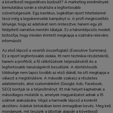
a következő negyedéves büdzsét? A marketing eredmények
bemutatása során a struktúra a legfontosabb
szövetségesünk. Egy kaotikus, logikátlan riport hiteltelenné
teszi még a legsikeresebb kampányt is. A profi megközelítés
lényege, hogy az adatokat nem ömlesztve, hanem egy jól
felépített narratíva mentén tálaljuk. Ez a háromlépcsős modell
biztosítja, hogy minden érintett megkapja a számára releváns
információt.
Az első lépcső a vezetői összefoglaló (Executive Summary).
Ez a riport legfontosabb oldala. Itt nem technikai részletekről,
hanem a profitról, a fő célkitűzések teljesüléséről és a
legfontosabb tanulságokról beszélünk. A döntéshozók
többsége nem lapoz tovább az első diánál, ha ott megkapja a
választ a megtérülésre. A második szakasz a részletes
adatelemzés, ahol csatornánként (Google Ads, Facebook,
SEO) bontjuk le a teljesítményt. Itt már helyet kaphatnak a
másodlagos mutatók is, amelyek magyarázatot adnak a fő
számok alakulására. Végül a harmadik lépcső a konkrét
akcióterv. Adatok birtokában lenni önmagában kevés. Meg kell
mondanunk, mit teszünk a látottak alapján a következő