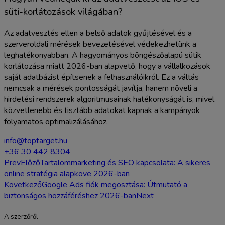
süti-korlátozások világában?
Az adatvesztés ellen a belső adatok gyűjtésével és a
szerveroldali mérések bevezetésével védekezhetünk a
leghatékonyabban. A hagyományos böngészőalapú sütik
korlátozása miatt 2026-ban alapvető, hogy a vállalkozások
saját adatbázist építsenek a felhasználóikról. Ez a váltás
nemcsak a mérések pontosságát javítja, hanem növeli a
hirdetési rendszerek algoritmusainak hatékonyságát is, mivel
közvetlenebb és tisztább adatokat kapnak a kampányok
folyamatos optimalizálásához.
info@toptarget.hu
+36 30 442 8304
Prev
Előző
Tartalommarketing és SEO kapcsolata: A sikeres
online stratégia alapköve 2026-ban
Következő
Google Ads fiók megosztása: Útmutató a
biztonságos hozzáféréshez 2026-ban
Next
A szerzőről