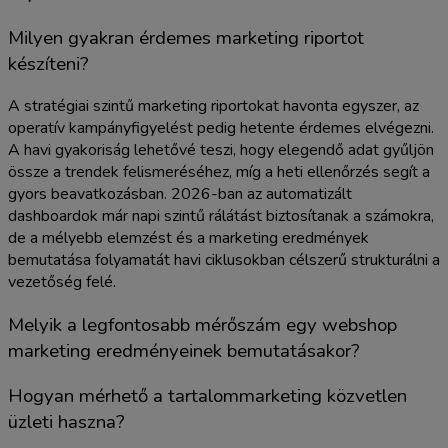
Milyen gyakran érdemes marketing riportot
készíteni?
A stratégiai szintű marketing riportokat havonta egyszer, az
operatív kampányfigyelést pedig hetente érdemes elvégezni.
A havi gyakoriság lehetővé teszi, hogy elegendő adat gyűljön
össze a trendek felismeréséhez, míg a heti ellenőrzés segít a
gyors beavatkozásban. 2026-ban az automatizált
dashboardok már napi szintű rálátást biztosítanak a számokra,
de a mélyebb elemzést és a marketing eredmények
bemutatása folyamatát havi ciklusokban célszerű strukturálni a
vezetőség felé.
Melyik a legfontosabb mérőszám egy webshop
marketing eredményeinek bemutatásakor?
Hogyan mérhető a tartalommarketing közvetlen
üzleti haszna?