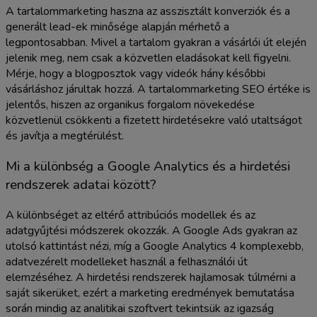
A tartalommarketing haszna az asszisztált konverziók és a
generált lead-ek minősége alapján mérhető a
legpontosabban. Mivel a tartalom gyakran a vásárlói út elején
jelenik meg, nem csak a közvetlen eladásokat kell figyelni.
Mérje, hogy a blogposztok vagy videók hány későbbi
vásárláshoz járultak hozzá. A tartalommarketing SEO értéke is
jelentős, hiszen az organikus forgalom növekedése
közvetlenül csökkenti a fizetett hirdetésekre való utaltságot
és javítja a megtérülést.
Mi a különbség a Google Analytics és a hirdetési
rendszerek adatai között?
A különbséget az eltérő attribúciós modellek és az
adatgyűjtési módszerek okozzák. A Google Ads gyakran az
utolsó kattintást nézi, míg a Google Analytics 4 komplexebb,
adatvezérelt modelleket használ a felhasználói út
elemzéséhez. A hirdetési rendszerek hajlamosak túlmérni a
saját sikerüket, ezért a marketing eredmények bemutatása
során mindig az analitikai szoftvert tekintsük az igazság