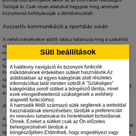
profitja szempontjából, akkor az az információ felesleges.
Töröljük ki. Csak olyan adatokat hagyjunk meg, amelyek
közvetlenül befolyásolják a döntéshozatalt.
Asszertív kommunikáció a riportálás során
A nehéz kérdésekre adott válasz határozza meg a szakértői
státuszunkat. Ne magyarázkodjunk. Válaszoljunk
Süti beállítások
magabiztosan, tényekre támaszkodva. Egy jól irányzott
mondat, amely összeköti a technikai javulást a
forgalomnövekedéssel, azonnal elnémítja a kétkedőket.
A hatékony navigáció és bizonyos funkciók
Például: az oldalbetöltési sebesség optimalizálása 15
működésének érdekében sütiket használunk.Az
alábbiakban az egyes kategóriák alatt részletes
százalékkal csökkentette a visszafordulási arányt, ami
információkat talál minden sütiről.A "Szükséges"
közvetlenül 8 százalékos bevételnövekedést eredményezett
kategóriába sorolt sütiket a böngésző tárolja, mivel
a mobilfelhasználók körében. Ez az a nyelv, amit a CEO is ért.
ezek elengedhetetlenül szükségesek a webhely
alapvető funkcióihoz.
A jövőbeli növekedés megalapozása
A harmadik féltől származó sütik segítenek a weboldal
használatának elemzésében, tárolják a preferenciáit
és releváns tartalmakat és hirdetéseket biztosítanak
A riport nemcsak a múltról szól, hanem a jövő záloga is.
Önnek. Ezeket a sütiket csak az Ön előzetes
Használjuk az elért sikereket a marketing büdzsé növelésének
beleegyezésével tároljuk a
igazolására. Mutassuk be az A/B tesztek eredményeit, mint a
böngészőjében.Eldöntheti, hogy engedélyezi vagy