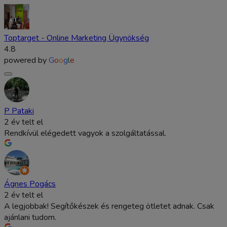
Toptarget - Online Marketing Ügynökség
4.8
powered by
G
o
o
g
l
e
P Pataki
2 év telt el
Rendkívül elégedett vagyok a szolgáltatással.
Ágnes Pogács
2 év telt el
A legjobbak! Segítőkészek és rengeteg ötletet adnak. Csak
ajánlani tudom.