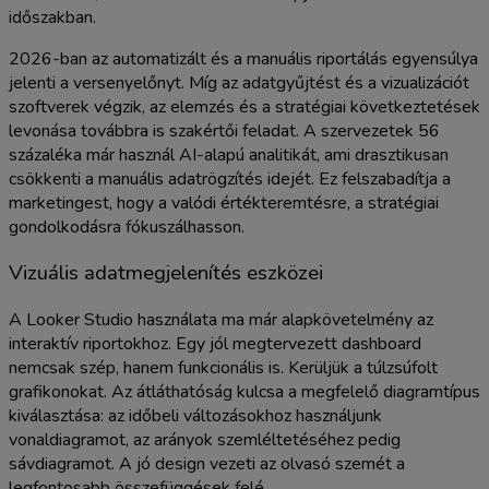
időszakban.
2026-ban az automatizált és a manuális riportálás egyensúlya
jelenti a versenyelőnyt. Míg az adatgyűjtést és a vizualizációt
szoftverek végzik, az elemzés és a stratégiai következtetések
levonása továbbra is szakértői feladat. A szervezetek 56
százaléka már használ AI-alapú analitikát, ami drasztikusan
csökkenti a manuális adatrögzítés idejét. Ez felszabadítja a
marketingest, hogy a valódi értékteremtésre, a stratégiai
gondolkodásra fókuszálhasson.
Vizuális adatmegjelenítés eszközei
A Looker Studio használata ma már alapkövetelmény az
interaktív riportokhoz. Egy jól megtervezett dashboard
nemcsak szép, hanem funkcionális is. Kerüljük a túlzsúfolt
grafikonokat. Az átláthatóság kulcsa a megfelelő diagramtípus
kiválasztása: az időbeli változásokhoz használjunk
vonaldiagramot, az arányok szemléltetéséhez pedig
sávdiagramot. A jó design vezeti az olvasó szemét a
legfontosabb összefüggések felé.