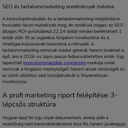
SEO és tartalommarketing eredmények mérése
A keresőoptimalizálás és a tartalommarketing megtérülése
hosszabb távon mutatkozik meg, de rendkívül magas: az SEO
átlagos ROI-ja körülbelül 22,24 dollár minden befektetett 1
dollár után. Itt az organikus forgalom növekedése és a
stratégiai kulcsszavak helyezése a mérvadó. A
tartalommarketing nemcsak leadet generál, hanem bizalmat is
épít, ami a 2026-os zajos piacon felbecsülhetetlen érték. Egy
tapasztalt
keresőoptimalizálás ügynökség
munkája során
nemcsak a forgalom mennyiségét, hanem annak minőségét és
az üzleti célokhoz való hozzájárulását is folyamatosan
monitorozza.
A profi marketing riport felépítése: 3-
lépcsős struktúra
Hogyan épül fel egy olyan dokumentum, amely után a
vezetőség nem keresztkérdéseket tesz fel, hanem jóváhagyja