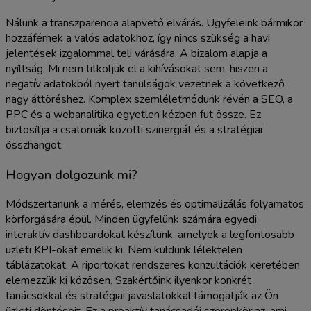
Nálunk a transzparencia alapvető elvárás. Ügyfeleink bármikor
hozzáférnek a valós adatokhoz, így nincs szükség a havi
jelentések izgalommal teli várására. A bizalom alapja a
nyíltság. Mi nem titkoljuk el a kihívásokat sem, hiszen a
negatív adatokból nyert tanulságok vezetnek a következő
nagy áttöréshez. Komplex szemléletmódunk révén a SEO, a
PPC és a webanalitika egyetlen kézben fut össze. Ez
biztosítja a csatornák közötti szinergiát és a stratégiai
összhangot.
Hogyan dolgozunk mi?
Módszertanunk a mérés, elemzés és optimalizálás folyamatos
körforgására épül. Minden ügyfelünk számára egyedi,
interaktív dashboardokat készítünk, amelyek a legfontosabb
üzleti KPI-okat emelik ki. Nem küldünk lélektelen
táblázatokat. A riportokat rendszeres konzultációk keretében
elemezzük ki közösen. Szakértőink ilyenkor konkrét
tanácsokkal és stratégiai javaslatokkal támogatják az Ön