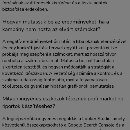
forrásának az átfedések kiszűrése és a tiszta adatok
biztosítása érdekében.
Hogyan mutassuk be az eredményeket, ha a
kampány nem hozta az elvárt számokat?
A negatív eredményeket őszintén, a hiba okának elemzésével
és egy konkrét javítási tervvel együtt kell prezentálni. Ne
próbálja meg szépíteni a számokat, mert az hosszú távon
rombolja a szakmai bizalmat. Mutassa be, mit tanultak a
sikertelen tesztből, és hogyan módosítják a stratégiát a
következő időszakban. A vezetőség számára a kontroll és a
szakmai tudatosság fontosabb, mint a folyamatosan
tökéletes, de gyanúsan hibátlan grafikonok bemutatása.
Milyen ingyenes eszközök léteznek profi marketing
riportok készítéséhez?
A legnépszerűbb ingyenes megoldás a Looker Studio, amely
közvetlenül összekapcsolható a Google Search Console és a