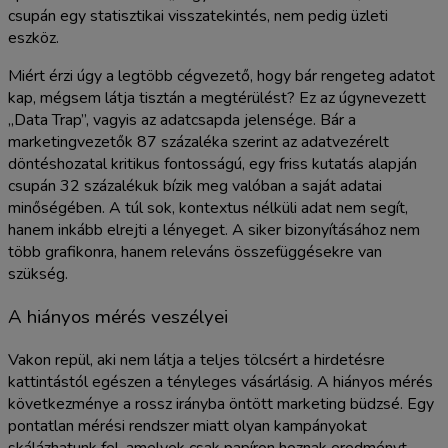
csupán egy statisztikai visszatekintés, nem pedig üzleti
eszköz.
Miért érzi úgy a legtöbb cégvezető, hogy bár rengeteg adatot
kap, mégsem látja tisztán a megtérülést? Ez az úgynevezett
„Data Trap”, vagyis az adatcsapda jelensége. Bár a
marketingvezetők 87 százaléka szerint az adatvezérelt
döntéshozatal kritikus fontosságú, egy friss kutatás alapján
csupán 32 százalékuk bízik meg valóban a saját adatai
minőségében. A túl sok, kontextus nélküli adat nem segít,
hanem inkább elrejti a lényeget. A siker bizonyításához nem
több grafikonra, hanem releváns összefüggésekre van
szükség.
A hiányos mérés veszélyei
Vakon repül, aki nem látja a teljes tölcsért a hirdetésre
kattintástól egészen a tényleges vásárlásig. A hiányos mérés
következménye a rossz irányba öntött marketing büdzsé. Egy
pontatlan mérési rendszer miatt olyan kampányokat
skálázhatunk fel, amelyek csak papíron hoznak eredményt,