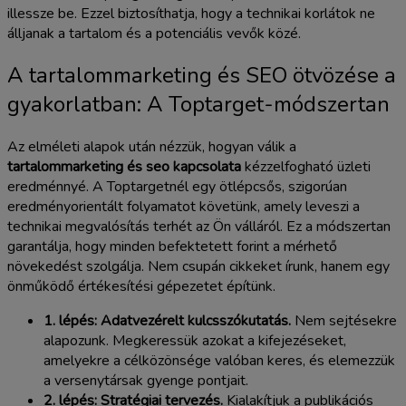
illessze be. Ezzel biztosíthatja, hogy a technikai korlátok ne
álljanak a tartalom és a potenciális vevők közé.
A tartalommarketing és SEO ötvözése a
gyakorlatban: A Toptarget-módszertan
Az elméleti alapok után nézzük, hogyan válik a
tartalommarketing és seo kapcsolata
kézzelfogható üzleti
eredménnyé. A Toptargetnél egy ötlépcsős, szigorúan
eredményorientált folyamatot követünk, amely leveszi a
technikai megvalósítás terhét az Ön válláról. Ez a módszertan
garantálja, hogy minden befektetett forint a mérhető
növekedést szolgálja. Nem csupán cikkeket írunk, hanem egy
önműködő értékesítési gépezetet építünk.
1. lépés: Adatvezérelt kulcsszókutatás.
Nem sejtésekre
alapozunk. Megkeressük azokat a kifejezéseket,
amelyekre a célközönsége valóban keres, és elemezzük
a versenytársak gyenge pontjait.
2. lépés: Stratégiai tervezés.
Kialakítjuk a publikációs