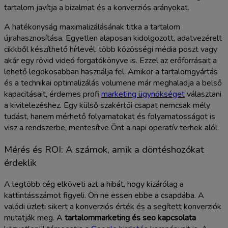
tartalom javítja a bizalmat és a konverziós arányokat.
A hatékonyság maximalizálásának titka a tartalom
újrahasznosítása. Egyetlen alaposan kidolgozott, adatvezérelt
cikkből készíthető hírlevél, több közösségi média poszt vagy
akár egy rövid videó forgatókönyve is. Ezzel az erőforrásait a
lehető legokosabban használja fel. Amikor a tartalomgyártás
és a technikai optimalizálás volumene már meghaladja a belső
kapacitásait, érdemes profi
marketing ügynökséget
választani
a kivitelezéshez. Egy külső szakértői csapat nemcsak mély
tudást, hanem mérhető folyamatokat és folyamatosságot is
visz a rendszerbe, mentesítve Önt a napi operatív terhek alól.
Mérés és ROI: A számok, amik a döntéshozókat
érdeklik
A legtöbb cég elköveti azt a hibát, hogy kizárólag a
kattintásszámot figyeli. Ön ne essen ebbe a csapdába. A
valódi üzleti sikert a konverziós érték és a segített konverziók
mutatják meg. A
tartalommarketing és seo kapcsolata