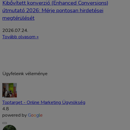
Kibővített konverzió (Enhanced Conversions)
útmutató 2026: Mérje pontosan hirdetései
megtérülését
2026.07.24.
Tovább olvasom »
Ügyfeleink véleménye
Toptarget - Online Marketing Ügynökség
4.8
powered by
G
o
o
g
l
e