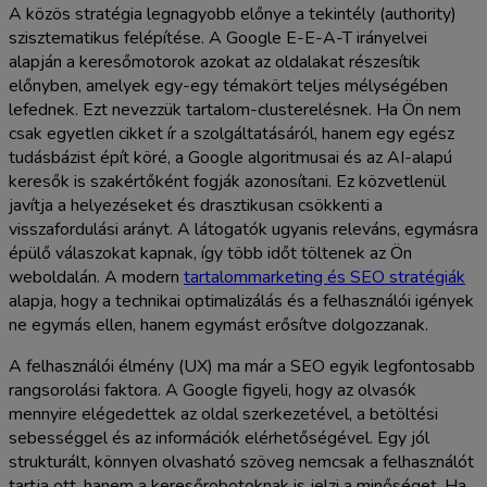
A közös stratégia legnagyobb előnye a tekintély (authority)
szisztematikus felépítése. A Google E-E-A-T irányelvei
alapján a keresőmotorok azokat az oldalakat részesítik
előnyben, amelyek egy-egy témakört teljes mélységében
lefednek. Ezt nevezzük tartalom-clusterelésnek. Ha Ön nem
csak egyetlen cikket ír a szolgáltatásáról, hanem egy egész
tudásbázist épít köré, a Google algoritmusai és az AI-alapú
keresők is szakértőként fogják azonosítani. Ez közvetlenül
javítja a helyezéseket és drasztikusan csökkenti a
visszafordulási arányt. A látogatók ugyanis releváns, egymásra
épülő válaszokat kapnak, így több időt töltenek az Ön
weboldalán. A modern
tartalommarketing és SEO stratégiák
alapja, hogy a technikai optimalizálás és a felhasználói igények
ne egymás ellen, hanem egymást erősítve dolgozzanak.
A felhasználói élmény (UX) ma már a SEO egyik legfontosabb
rangsorolási faktora. A Google figyeli, hogy az olvasók
mennyire elégedettek az oldal szerkezetével, a betöltési
sebességgel és az információk elérhetőségével. Egy jól
strukturált, könnyen olvasható szöveg nemcsak a felhasználót
tartja ott, hanem a keresőrobotoknak is jelzi a minőséget. Ha