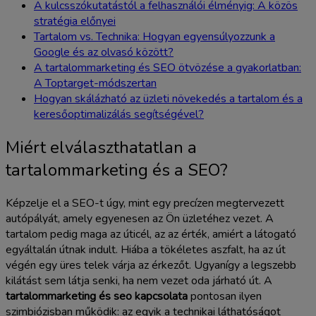
A kulcsszókutatástól a felhasználói élményig: A közös
stratégia előnyei
Tartalom vs. Technika: Hogyan egyensúlyozzunk a
Google és az olvasó között?
A tartalommarketing és SEO ötvözése a gyakorlatban:
A Toptarget-módszertan
Hogyan skálázható az üzleti növekedés a tartalom és a
keresőoptimalizálás segítségével?
Miért elválaszthatatlan a
tartalommarketing és a SEO?
Képzelje el a SEO-t úgy, mint egy precízen megtervezett
autópályát, amely egyenesen az Ön üzletéhez vezet. A
tartalom pedig maga az úticél, az az érték, amiért a látogató
egyáltalán útnak indult. Hiába a tökéletes aszfalt, ha az út
végén egy üres telek várja az érkezőt. Ugyanígy a legszebb
kilátást sem látja senki, ha nem vezet oda járható út. A
tartalommarketing és seo kapcsolata
pontosan ilyen
szimbiózisban működik: az egyik a technikai láthatóságot