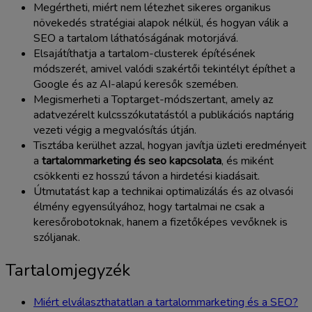
Megértheti, miért nem létezhet sikeres organikus
növekedés stratégiai alapok nélkül, és hogyan válik a
SEO a tartalom láthatóságának motorjává.
Elsajátíthatja a tartalom-clusterek építésének
módszerét, amivel valódi szakértői tekintélyt építhet a
Google és az AI-alapú keresők szemében.
Megismerheti a Toptarget-módszertant, amely az
adatvezérelt kulcsszókutatástól a publikációs naptárig
vezeti végig a megvalósítás útján.
Tisztába kerülhet azzal, hogyan javítja üzleti eredményeit
a
tartalommarketing és seo kapcsolata
, és miként
csökkenti ez hosszú távon a hirdetési kiadásait.
Útmutatást kap a technikai optimalizálás és az olvasói
élmény egyensúlyához, hogy tartalmai ne csak a
keresőrobotoknak, hanem a fizetőképes vevőknek is
szóljanak.
Tartalomjegyzék
Miért elválaszthatatlan a tartalommarketing és a SEO?