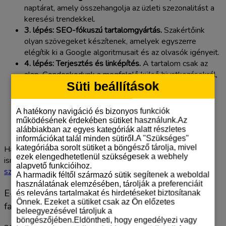
naptárat, amely összehangolja az üzleti szezonalitást a
keresési trendekkel.
3. lépés: SEO-fókuszú tartalomgyártás.
Szakértőink
olyan szövegeket készítenek, amelyek egyszerre
elégítik ki a Google algoritmusait és az olvasók igényeit.
4. lépés: Terjesztés és linképítés.
A tartalom csak az
alap. Gondoskodunk a megfelelő külső hivatkozásokról,
Süti beállítások
amelyek megadják a szükséges kezdőlökést a
rangsoroláshoz.
5. lépés: Folyamatos mérés.
A Search Console és
A hatékony navigáció és bizonyos funkciók
Analytics adatai alapján finomhangoljuk a stratégiát a
működésének érdekében sütiket használunk.Az
maximális megtérülés érdekében.
alábbiakban az egyes kategóriák alatt részletes
információkat talál minden sütiről.A "Szükséges"
kategóriába sorolt sütiket a böngésző tárolja, mivel
Ha Ön is szeretné profi alapokra helyezni online jelenlétét,
ezek elengedhetetlenül szükségesek a webhely
ismerje meg
tartalommarketing és SEO menedzsment
alapvető funkcióihoz.
szolgáltatásunkat
, ahol teljes körű kivitelezést vállalunk.
A harmadik féltől származó sütik segítenek a weboldal
használatának elemzésében, tárolják a preferenciáit
E-E-A-T: A bizalomépítés mint SEO rangsorolási
és releváns tartalmakat és hirdetéseket biztosítanak
Önnek. Ezeket a sütiket csak az Ön előzetes
faktor
beleegyezésével tároljuk a
böngészőjében.Eldöntheti, hogy engedélyezi vagy