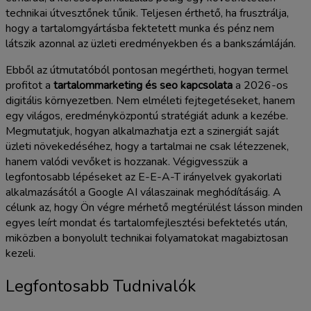
technikai útvesztőnek tűnik. Teljesen érthető, ha frusztrálja,
hogy a tartalomgyártásba fektetett munka és pénz nem
látszik azonnal az üzleti eredményekben és a bankszámláján.
Ebből az útmutatóból pontosan megértheti, hogyan termel
profitot a
tartalommarketing és seo kapcsolata
a 2026-os
digitális környezetben. Nem elméleti fejtegetéseket, hanem
egy világos, eredményközpontú stratégiát adunk a kezébe.
Megmutatjuk, hogyan alkalmazhatja ezt a szinergiát saját
üzleti növekedéséhez, hogy a tartalmai ne csak létezzenek,
hanem valódi vevőket is hozzanak. Végigvesszük a
legfontosabb lépéseket az E-E-A-T irányelvek gyakorlati
alkalmazásától a Google AI válaszainak meghódításáig. A
célunk az, hogy Ön végre mérhető megtérülést lásson minden
egyes leírt mondat és tartalomfejlesztési befektetés után,
miközben a bonyolult technikai folyamatokat magabiztosan
kezeli.
Legfontosabb Tudnivalók