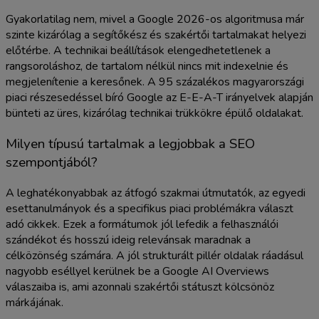
Gyakorlatilag nem, mivel a Google 2026-os algoritmusa már
szinte kizárólag a segítőkész és szakértői tartalmakat helyezi
előtérbe. A technikai beállítások elengedhetetlenek a
rangsoroláshoz, de tartalom nélkül nincs mit indexelnie és
megjelenítenie a keresőnek. A 95 százalékos magyarországi
piaci részesedéssel bíró Google az E-E-A-T irányelvek alapján
bünteti az üres, kizárólag technikai trükkökre épülő oldalakat.
Milyen típusú tartalmak a legjobbak a SEO
szempontjából?
A leghatékonyabbak az átfogó szakmai útmutatók, az egyedi
esettanulmányok és a specifikus piaci problémákra választ
adó cikkek. Ezek a formátumok jól lefedik a felhasználói
szándékot és hosszú ideig relevánsak maradnak a
célközönség számára. A jól strukturált pillér oldalak ráadásul
nagyobb eséllyel kerülnek be a Google AI Overviews
válaszaiba is, ami azonnali szakértői státuszt kölcsönöz
márkájának.