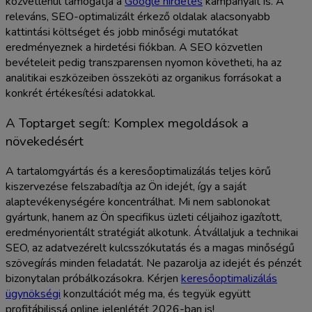
közvetlenül támogatja a
Google hirdetés
kampányait is. A
releváns, SEO-optimalizált érkező oldalak alacsonyabb
kattintási költséget és jobb minőségi mutatókat
eredményeznek a hirdetési fiókban. A SEO közvetlen
bevételeit pedig transzparensen nyomon követheti, ha az
analitikai eszközeiben összeköti az organikus forrásokat a
konkrét értékesítési adatokkal.
A Toptarget segít: Komplex megoldások a
növekedésért
A tartalomgyártás és a keresőoptimalizálás teljes körű
kiszervezése felszabadítja az Ön idejét, így a saját
alaptevékenységére koncentrálhat. Mi nem sablonokat
gyártunk, hanem az Ön specifikus üzleti céljaihoz igazított,
eredményorientált stratégiát alkotunk. Átvállaljuk a technikai
SEO, az adatvezérelt kulcsszókutatás és a magas minőségű
szövegírás minden feladatát. Ne pazarolja az idejét és pénzét
bizonytalan próbálkozásokra. Kérjen
keresőoptimalizálás
ügynökségi
konzultációt még ma, és tegyük együtt
profitábilissá online jelenlétét 2026-ban is!