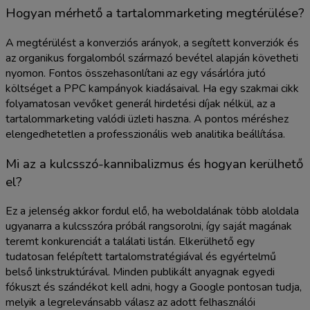
Hogyan mérhető a tartalommarketing megtérülése?
A megtérülést a konverziós arányok, a segített konverziók és
az organikus forgalomból származó bevétel alapján követheti
nyomon. Fontos összehasonlítani az egy vásárlóra jutó
költséget a PPC kampányok kiadásaival. Ha egy szakmai cikk
folyamatosan vevőket generál hirdetési díjak nélkül, az a
tartalommarketing valódi üzleti haszna. A pontos méréshez
elengedhetetlen a professzionális web analitika beállítása.
Mi az a kulcsszó-kannibalizmus és hogyan kerülhető
el?
Ez a jelenség akkor fordul elő, ha weboldalának több aloldala
ugyanarra a kulcsszóra próbál rangsorolni, így saját magának
teremt konkurenciát a találati listán. Elkerülhető egy
tudatosan felépített tartalomstratégiával és egyértelmű
belső linkstruktúrával. Minden publikált anyagnak egyedi
fókuszt és szándékot kell adni, hogy a Google pontosan tudja,
melyik a legrelevánsabb válasz az adott felhasználói