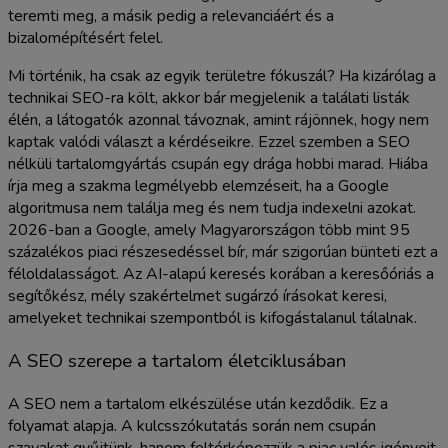
teremti meg, a másik pedig a relevanciáért és a
bizalomépítésért felel.
Mi történik, ha csak az egyik területre fókuszál? Ha kizárólag a
technikai SEO-ra költ, akkor bár megjelenik a találati listák
élén, a látogatók azonnal távoznak, amint rájönnek, hogy nem
kaptak valódi választ a kérdéseikre. Ezzel szemben a SEO
nélküli tartalomgyártás csupán egy drága hobbi marad. Hiába
írja meg a szakma legmélyebb elemzéseit, ha a Google
algoritmusa nem találja meg és nem tudja indexelni azokat.
2026-ban a Google, amely Magyarországon több mint 95
százalékos piaci részesedéssel bír, már szigorúan bünteti ezt a
féloldalasságot. Az AI-alapú keresés korában a keresőóriás a
segítőkész, mély szakértelmet sugárzó írásokat keresi,
amelyeket technikai szempontból is kifogástalanul tálalnak.
A SEO szerepe a tartalom életciklusában
A SEO nem a tartalom elkészülése után kezdődik. Ez a
folyamat alapja. A kulcsszókutatás során nem csupán
szavakat gyűjtünk, hanem feltérképezzük a piac valós igényeit