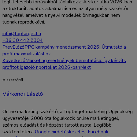
leghitelesebb forrásokból táplálkozik. A siker titka 2026-ban
a strukturált adatok alkalmazása és az olyan mély szakértői
hangvétel, amelyet a nyelvi modellek önmagukban nem
tudnak reprodukálni.
info@toptarget.hu
+36 30 442 8304
Prev
Előző
PPC kampány menedzsment 2026: Útmutató a
profitmaximalizáláshoz
Következő
Marketing eredmények bemutatása: Így készíts
profitot igazoló riportokat 2026-ban
Next
A szerzőről
Várkondi László
Online marketing szakértő, a Toptarget marketing Ügynökség
ügyvezetője. 2008 óta foglalkozik online marketinggel,
számos előadást és képzést tartott azóta. Legfőbb
szakterületei a
Google hirdetéskezelés
,
Facebook