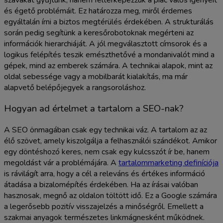
és égető problémáit. Ez határozza meg, miről érdemes
egyáltalán írni a biztos megtérülés érdekében. A strukturálás
során pedig segítünk a keresőrobotoknak megérteni az
információk hierarchiáját. A jól megválasztott címsorok és a
logikus felépítés teszik emészthetővé a mondanivalót mind a
gépek, mind az emberek számára. A technikai alapok, mint az
oldal sebessége vagy a mobilbarát kialakítás, ma már
alapvető belépőjegyek a rangsoroláshoz.
Hogyan ad értelmet a tartalom a SEO-nak?
A SEO önmagában csak egy technikai váz. A tartalom az az
élő szövet, amely kiszolgálja a felhasználói szándékot. Amikor
egy döntéshozó keres, nem csak egy kulcsszót ír be, hanem
megoldást vár a problémájára. A
tartalommarketing definíciója
is rávilágít arra, hogy a cél a releváns és értékes információ
átadása a bizalomépítés érdekében. Ha az írásai valóban
hasznosak, megnő az oldalon töltött idő. Ez a Google számára
a legerősebb pozitív visszajelzés a minőségről. Emellett a
szakmai anyagok természetes linkmágnesként működnek.