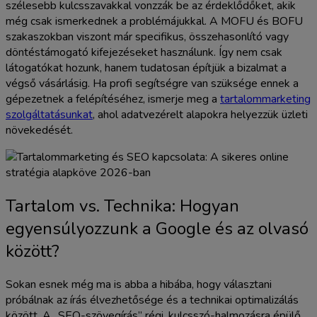
szélesebb kulcsszavakkal vonzzák be az érdeklődőket, akik
még csak ismerkednek a problémájukkal. A MOFU és BOFU
szakaszokban viszont már specifikus, összehasonlító vagy
döntéstámogató kifejezéseket használunk. Így nem csak
látogatókat hozunk, hanem tudatosan építjük a bizalmat a
végső vásárlásig. Ha profi segítségre van szüksége ennek a
gépezetnek a felépítéséhez, ismerje meg a
tartalommarketing
szolgáltatásunkat
, ahol adatvezérelt alapokra helyezzük üzleti
növekedését.
Tartalom vs. Technika: Hogyan
egyensúlyozzunk a Google és az olvasó
között?
Sokan esnek még ma is abba a hibába, hogy választani
próbálnak az írás élvezhetősége és a technikai optimalizálás
között. A „SEO-szövegírás” régi, kulcsszó-halmozásra épülő