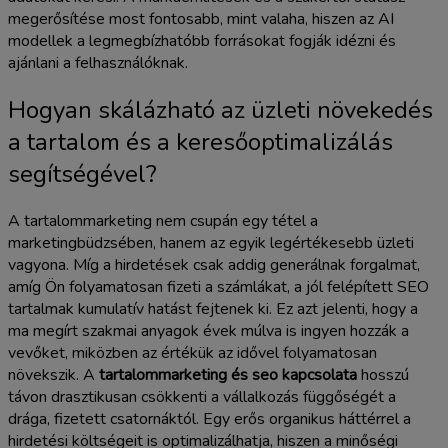
megerősítése most fontosabb, mint valaha, hiszen az AI
modellek a legmegbízhatóbb forrásokat fogják idézni és
ajánlani a felhasználóknak.
Hogyan skálázható az üzleti növekedés
a tartalom és a keresőoptimalizálás
segítségével?
A tartalommarketing nem csupán egy tétel a
marketingbüdzsében, hanem az egyik legértékesebb üzleti
vagyona. Míg a hirdetések csak addig generálnak forgalmat,
amíg Ön folyamatosan fizeti a számlákat, a jól felépített SEO
tartalmak kumulatív hatást fejtenek ki. Ez azt jelenti, hogy a
ma megírt szakmai anyagok évek múlva is ingyen hozzák a
vevőket, miközben az értékük az idővel folyamatosan
növekszik. A
tartalommarketing és seo kapcsolata
hosszú
távon drasztikusan csökkenti a vállalkozás függőségét a
drága, fizetett csatornáktól. Egy erős organikus háttérrel a
hirdetési költségeit is optimalizálhatja, hiszen a minőségi