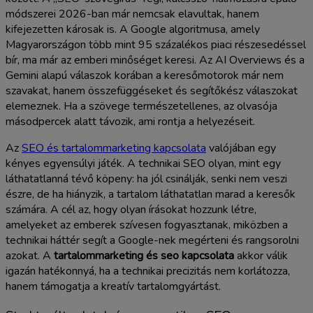
módszerei 2026-ban már nemcsak elavultak, hanem
kifejezetten károsak is. A Google algoritmusa, amely
Magyarországon több mint 95 százalékos piaci részesedéssel
bír, ma már az emberi minőséget keresi. Az AI Overviews és a
Gemini alapú válaszok korában a keresőmotorok már nem
szavakat, hanem összefüggéseket és segítőkész válaszokat
elemeznek. Ha a szövege természetellenes, az olvasója
másodpercek alatt távozik, ami rontja a helyezéseit.
Az
SEO és tartalommarketing kapcsolata
valójában egy
kényes egyensúlyi játék. A technikai SEO olyan, mint egy
láthatatlanná tévő köpeny: ha jól csinálják, senki nem veszi
észre, de ha hiányzik, a tartalom láthatatlan marad a keresők
számára. A cél az, hogy olyan írásokat hozzunk létre,
amelyeket az emberek szívesen fogyasztanak, miközben a
technikai háttér segít a Google-nek megérteni és rangsorolni
azokat. A
tartalommarketing és seo kapcsolata
akkor válik
igazán hatékonnyá, ha a technikai precizitás nem korlátozza,
hanem támogatja a kreatív tartalomgyártást.