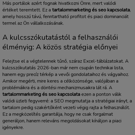
Más portálok azért fognak hivatkozni Önre, mert valódi
értéket teremtett. Ez a
tartalommarketing és seo kapcsolata
,
amely hosszú távú, fenntartható profitot és piaci dominanciát
termel az Ön vállalkozásának.
A kulcsszókutatástól a felhasználói
élményig: A közös stratégia előnyei
Felejtse el a végtelennek tűnő, száraz Excel-táblázatokat. A
kulcsszókutatás 2026-ban már nem csupán technikai lista,
hanem egy precíz térkép a vevői gondolataihoz és vágyaihoz.
Amikor megérti, mire keres a célközönsége, valójában a
problémáikra és a döntési mechanizmusaikra lát rá. A
tartalommarketing és seo kapcsolata
ezen a ponton válik
valódi üzleti fegyverré: a SEO megmutatja a stratégiai irányt, a
tartalom pedig szakértőként vezeti végig rajta a felhasználót.
Ez a megközelítés garantálja, hogy ne csak forgalmat
generáljon, hanem releváns megoldásokat kínáljon a piaci
igényekre.