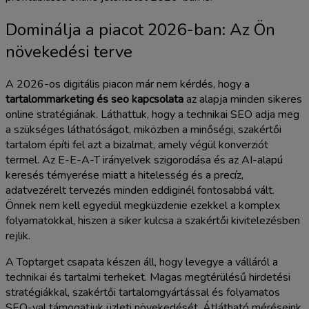
Dominálja a piacot 2026-ban: Az Ön
növekedési terve
A 2026-os digitális piacon már nem kérdés, hogy a
tartalommarketing és seo kapcsolata
az alapja minden sikeres
online stratégiának. Láthattuk, hogy a technikai SEO adja meg
a szükséges láthatóságot, miközben a minőségi, szakértői
tartalom építi fel azt a bizalmat, amely végül konverziót
termel. Az E-E-A-T irányelvek szigorodása és az AI-alapú
keresés térnyerése miatt a hitelesség és a precíz,
adatvezérelt tervezés minden eddiginél fontosabbá vált.
Önnek nem kell egyedül megküzdenie ezekkel a komplex
folyamatokkal, hiszen a siker kulcsa a szakértői kivitelezésben
rejlik.
A Toptarget csapata készen áll, hogy levegye a válláról a
technikai és tartalmi terheket. Magas megtérülésű hirdetési
stratégiákkal, szakértői tartalomgyártással és folyamatos
SEO-val támogatjuk üzleti növekedését. Átlátható méréseink