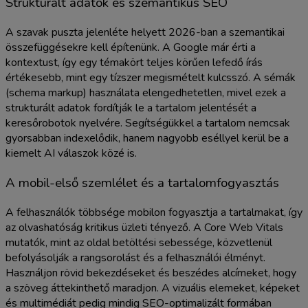
Strukturált adatok és szemantikus SEO
A szavak puszta jelenléte helyett 2026-ban a szemantikai
összefüggésekre kell építenünk. A Google már érti a
kontextust, így egy témakört teljes körűen lefedő írás
értékesebb, mint egy tízszer megismételt kulcsszó. A sémák
(schema markup) használata elengedhetetlen, mivel ezek a
strukturált adatok fordítják le a tartalom jelentését a
keresőrobotok nyelvére. Segítségükkel a tartalom nemcsak
gyorsabban indexelődik, hanem nagyobb eséllyel kerül be a
kiemelt AI válaszok közé is.
A mobil-első szemlélet és a tartalomfogyasztás
A felhasználók többsége mobilon fogyasztja a tartalmakat, így
az olvashatóság kritikus üzleti tényező. A Core Web Vitals
mutatók, mint az oldal betöltési sebessége, közvetlenül
befolyásolják a rangsorolást és a felhasználói élményt.
Használjon rövid bekezdéseket és beszédes alcímeket, hogy
a szöveg áttekinthető maradjon. A vizuális elemeket, képeket
és multimédiát pedig mindig SEO-optimalizált formában