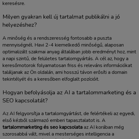
keresésre.
Milyen gyakran kell új tartalmat publikálni a jó
helyezéshez?
A minőség és a rendszeresség fontosabb a puszta
mennyiségnél. Havi 2-4 kiemelkedő minőségű, alaposan
optimalizált szakmai anyag általában jobb eredményt hoz, mint
a napi szintű, de felületes tartalomgyártás. A cél az, hogy a
keresőmotorok folyamatosan friss és releváns információkat
találjanak az Ön oldalán, ami hosszú távon erősíti a domain
tekintélyét és a keresőben elfoglalt pozícióit.
Hogyan befolyásolja az AI a tartalommarketing és a
SEO kapcsolatát?
Az AI felgyorsítja a tartalomgyártást, de felértékeli az egyedi,
első kézből származó emberi tapasztalatot is. A
tartalommarketing és seo kapcsolata
az AI korában még
szorosabbá vált, mivel a mesterséges intelligencia a