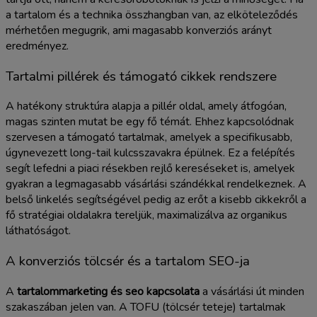
a tartalom és a technika összhangban van, az elköteleződés
mérhetően megugrik, ami magasabb konverziós arányt
eredményez.
Tartalmi pillérek és támogató cikkek rendszere
A hatékony struktúra alapja a pillér oldal, amely átfogóan,
magas szinten mutat be egy fő témát. Ehhez kapcsolódnak
szervesen a támogató tartalmak, amelyek a specifikusabb,
úgynevezett long-tail kulcsszavakra épülnek. Ez a felépítés
segít lefedni a piaci résekben rejlő kereséseket is, amelyek
gyakran a legmagasabb vásárlási szándékkal rendelkeznek. A
belső linkelés segítségével pedig az erőt a kisebb cikkekről a
fő stratégiai oldalakra tereljük, maximalizálva az organikus
láthatóságot.
A konverziós tölcsér és a tartalom SEO-ja
A
tartalommarketing és seo kapcsolata
a vásárlási út minden
szakaszában jelen van. A TOFU (tölcsér teteje) tartalmak