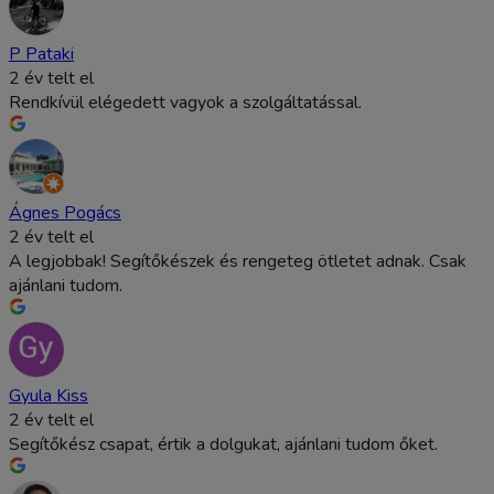
P Pataki
2 év telt el
Rendkívül elégedett vagyok a szolgáltatással.
Ágnes Pogács
2 év telt el
A legjobbak! Segítőkészek és rengeteg ötletet adnak. Csak
ajánlani tudom.
Gyula Kiss
2 év telt el
Segítőkész csapat, értik a dolgukat, ajánlani tudom őket.