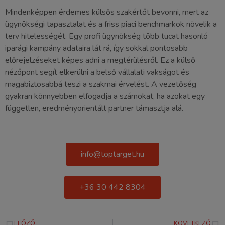
Mindenképpen érdemes külsős szakértőt bevonni, mert az
ügynökségi tapasztalat és a friss piaci benchmarkok növelik a
terv hitelességét. Egy profi ügynökség több tucat hasonló
iparági kampány adataira lát rá, így sokkal pontosabb
előrejelzéseket képes adni a megtérülésről. Ez a külső
nézőpont segít elkerülni a belső vállalati vakságot és
magabiztosabbá teszi a szakmai érvelést. A vezetőség
gyakran könnyebben elfogadja a számokat, ha azokat egy
független, eredményorientált partner támasztja alá.
info@toptarget.hu
+36 30 442 8304
ELŐZŐ
KÖVETKEZŐ