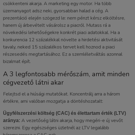
csökkenteni akarja. A marketing egy motor. Ha több
üzemanyagot adsz neki, gyorsabban halad a cég. A
prezentáció elején szögezd le: nem pénzt kérsz elköltésre,
hanem új árbevételt vásárolsz a piacról. Mutass rá a
növekedési lehetőségekre konkrét piaci adatokkal. Ha a
konkurencia 12 százalékkal növelte a hirdetési aktivitását
tavaly, neked 15 százalékos tervet kell hoznod a piaci
részesedés megtartásához. Ez a szemléletváltás azonnal
bizalmat épít.
A 3 legfontosabb mérőszám, amit minden
cégvezető látni akar
Felejtsd el a hiúsági mutatókat. Koncentrálj arra a három
értékre, ami valóban mozgatja a döntéshozatalt:
Ügyfélszerzési költség (CAC) és élettartam érték (LTV)
A vezetőség látni akarja, hogy megéri-e új vevőt
aránya:
szerezni. Egy egészséges üzletnél az LTV legalább
háromszorosa a CAC-nak.