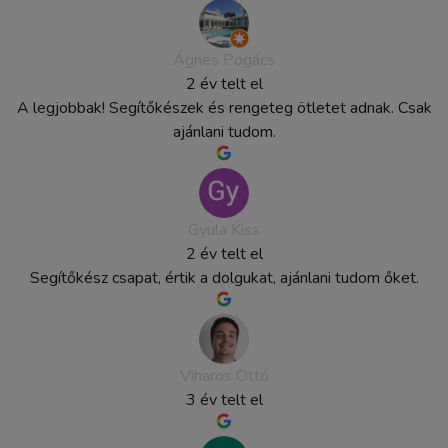
Ágnes Pogács
2 év telt el
A legjobbak! Segítőkészek és rengeteg ötletet adnak. Csak
ajánlani tudom.
Gyula Kiss
2 év telt el
Segítőkész csapat, értik a dolgukat, ajánlani tudom őket.
Viharos Ottó
3 év telt el