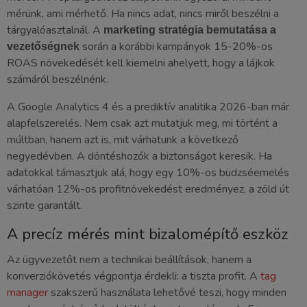
mérünk, ami mérhető. Ha nincs adat, nincs miről beszélni a
tárgyalóasztalnál. A
marketing stratégia bemutatása a
során a korábbi kampányok 15-20%-os
vezetőségnek
ROAS növekedését kell kiemelni ahelyett, hogy a lájkok
számáról beszélnénk.
A Google Analytics 4 és a prediktív analitika 2026-ban már
alapfelszerelés. Nem csak azt mutatjuk meg, mi történt a
múltban, hanem azt is, mit várhatunk a következő
negyedévben. A döntéshozók a biztonságot keresik. Ha
adatokkal támasztjuk alá, hogy egy 10%-os büdzséemelés
várhatóan 12%-os profitnövekedést eredményez, a zöld út
szinte garantált.
A precíz mérés mint bizalomépítő eszköz
Az ügyvezetőt nem a technikai beállítások, hanem a
konverziókövetés végpontja érdekli: a tiszta profit. A
tag
manager
szakszerű használata lehetővé teszi, hogy minden