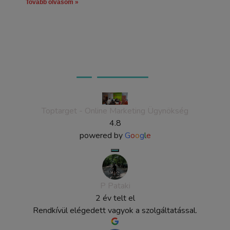
Tovább olvasom »
Ügyfeleink véleménye
Toptarget - Online Marketing Ügynökség
4.8
powered by
G
o
o
g
l
e
P Pataki
2 év telt el
Rendkívül elégedett vagyok a szolgáltatással.