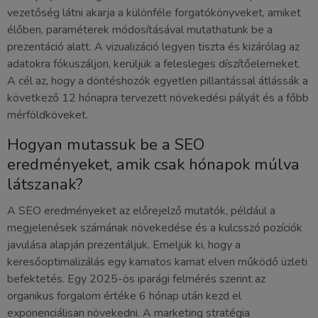
vezetőség látni akarja a különféle forgatókönyveket, amiket
élőben, paraméterek módosításával mutathatunk be a
prezentáció alatt. A vizualizáció legyen tiszta és kizárólag az
adatokra fókuszáljon, kerüljük a felesleges díszítőelemeket.
A cél az, hogy a döntéshozók egyetlen pillantással átlássák a
következő 12 hónapra tervezett növekedési pályát és a főbb
mérföldköveket.
Hogyan mutassuk be a SEO
eredményeket, amik csak hónapok múlva
látszanak?
A SEO eredményeket az előrejelző mutatók, például a
megjelenések számának növekedése és a kulcsszó pozíciók
javulása alapján prezentáljuk. Emeljük ki, hogy a
keresőoptimalizálás egy kamatos kamat elven működő üzleti
befektetés. Egy 2025-ös iparági felmérés szerint az
organikus forgalom értéke 6 hónap után kezd el
exponenciálisan növekedni. A marketing stratégia