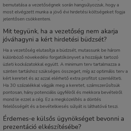
bemutatása a vezetőségnek során hangsúlyozzuk, hogy a
most elvégzett munka a jövő évi hirdetési költségeket fogja
jelentősen csökkenteni.
Mit tegyünk, ha a vezetőség nem akarja
jóváhagyni a kért hirdetési büdzsét?
Ha a vezetőség elutasítja a büdzsét, mutassunk be három
különböző növekedési forgatókönyvet a hozzájuk tartozó
üzleti kockázatokkal együtt. A minimum terv tartalmazza a
szinten tartáshoz szükséges összeget, míg az optimális terv a
kért keretet és az azzal elérhető extra profitot szemlélteti.
Ha 30 százalékkal vágják meg a keretet, számszerűsítsük
pontosan, hány potenciális ügyfélről és mekkora bevételről
mond le ezzel a cég. Ez a megközelítés a döntés
felelősségét és a bevételkiesés súlyát is láthatóvá teszi.
Érdemes-e külsős ügynökséget bevonni a
prezentáció elkészítésébe?