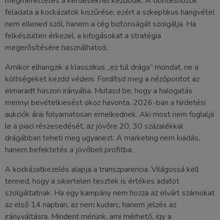
megmérettetés a kérdéseknél kezdődik. A döntéshozók
feladata a kockázatok kiszűrése, ezért a szkeptikus hangvétel
nem ellened szól, hanem a cég biztonságát szolgálja. Ha
felkészülten érkezel, a kifogásokat a stratégia
megerősítésére használhatod.
Amikor elhangzik a klasszikus „ez túl drága” mondat, ne a
költségeket kezdd védeni. Fordítsd meg a nézőpontot az
elmaradt haszon irányába. Mutasd be, hogy a halogatás
mennyi bevételkiesést okoz havonta. 2026-ban a hirdetési
aukciók árai folyamatosan emelkednek. Aki most nem foglalja
le a piaci részesedését, az jövőre 20, 30 százalékkal
drágábban teheti meg ugyanezt. A marketing nem kiadás,
hanem befektetés a jövőbeli profitba.
A kockázatkezelés alapja a transzparencia. Világossá kell
tenned, hogy a sikertelen tesztek is értékes adatot
szolgáltatnak. Ha egy kampány nem hozza az elvárt számokat
az első 14 napban, az nem kudarc, hanem jelzés az
irányváltásra. Mindent mérünk, ami mérhető, így a