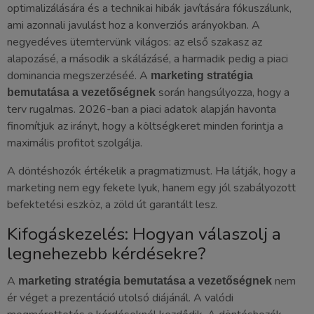
optimalizálására és a technikai hibák javítására fókuszálunk,
ami azonnali javulást hoz a konverziós arányokban. A
negyedéves ütemtervünk világos: az első szakasz az
alapozásé, a második a skálázásé, a harmadik pedig a piaci
dominancia megszerzéséé. A
marketing stratégia
során hangsúlyozza, hogy a
bemutatása a vezetőségnek
terv rugalmas. 2026-ban a piaci adatok alapján havonta
finomítjuk az irányt, hogy a költségkeret minden forintja a
maximális profitot szolgálja.
A döntéshozók értékelik a pragmatizmust. Ha látják, hogy a
marketing nem egy fekete lyuk, hanem egy jól szabályozott
befektetési eszköz, a zöld út garantált lesz.
Kifogáskezelés: Hogyan válaszolj a
legnehezebb kérdésekre?
A
nem
marketing stratégia bemutatása a vezetőségnek
ér véget a prezentáció utolsó diájánál. A valódi