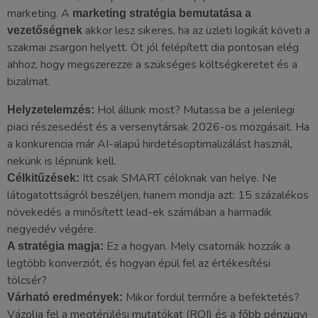
marketing. A
marketing stratégia bemutatása a
akkor lesz sikeres, ha az üzleti logikát követi a
vezetőségnek
szakmai zsargon helyett. Öt jól felépített dia pontosan elég
ahhoz, hogy megszerezze a szükséges költségkeretet és a
bizalmat.
Hol állunk most? Mutassa be a jelenlegi
Helyzetelemzés:
piaci részesedést és a versenytársak 2026-os mozgásait. Ha
a konkurencia már AI-alapú hirdetésoptimalizálást használ,
nekünk is lépnünk kell.
Itt csak SMART céloknak van helye. Ne
Célkitűzések:
látogatottságról beszéljen, hanem mondja azt: 15 százalékos
növekedés a minősített lead-ek számában a harmadik
negyedév végére.
Ez a hogyan. Mely csatornák hozzák a
A stratégia magja:
legtöbb konverziót, és hogyan épül fel az értékesítési
tölcsér?
Mikor fordul termőre a befektetés?
Várható eredmények:
Vázolja fel a megtérülési mutatókat (ROI) és a főbb pénzügyi