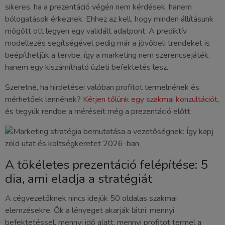
sikeres, ha a prezentáció végén nem kérdések, hanem
bólogatások érkeznek. Ehhez az kell, hogy minden állításunk
mögött ott legyen egy validált adatpont. A prediktív
modellezés segítségével pedig már a jövőbeli trendeket is
beépíthetjük a tervbe, így a marketing nem szerencsejáték,
hanem egy kiszámítható üzleti befektetés lesz.
Szeretné, ha hirdetései valóban profitot termelnének és
mérhetőek lennének?
Kérjen tőlünk egy szakmai konzultációt
,
és tegyük rendbe a méréseit még a prezentáció előtt.
A tökéletes prezentáció felépítése: 5
dia, ami eladja a stratégiát
A cégvezetőknek nincs idejük 50 oldalas szakmai
elemzésekre. Ők a lényeget akarják látni: mennyi
befektetéssel, mennyi idő alatt, mennyi profitot termel a