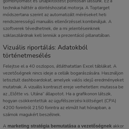
gombnyomást és űrlapkitöltést pontosan lássunk. Ez a
technikai háttér a döntéshozatal motorja. A Toptarget
módszertana szerint az automatizált méréseket heti
rendszerességű manuális ellenőrzéssel kombináljuk. A
szoftverek tévedhetnek, de a mi jelentéseinknek
sziklaszilárdnak kell lenniük a prezentáció pillanatában.
Vizuális riportálás: Adatokból
történetmesélés
Felejtse el a 40 oszlopos, átláthatatlan Excel táblákat. A
vezetőségnek nincs ideje a cellák bogarászására. Használjon
letisztult dashboardokat, amelyek valós idejű eredményeket
mutatnak. A vizuális kontraszt ereje verhetetlen: mutassa be
az „Előtte vs. Utána” állapotot. Ha a grafikonon látszik,
hogyan csökkentettük az ügyfélszerzési költséget (CPA)
4200 forintról 2150 forintra az elmúlt hat hónapban, a
számok magukért beszélnek.
A
akkor
marketing stratégia bemutatása a vezetőségnek