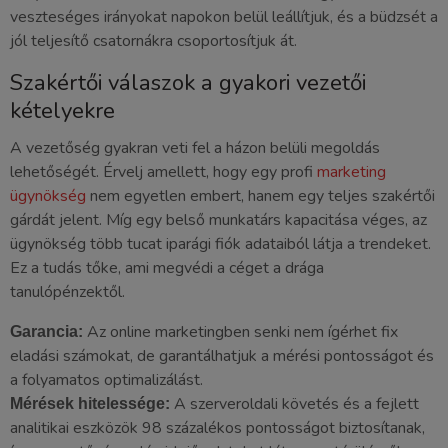
veszteséges irányokat napokon belül leállítjuk, és a büdzsét a
jól teljesítő csatornákra csoportosítjuk át.
Szakértői válaszok a gyakori vezetői
kételyekre
A vezetőség gyakran veti fel a házon belüli megoldás
lehetőségét. Érvelj amellett, hogy egy profi
marketing
ügynökség
nem egyetlen embert, hanem egy teljes szakértői
gárdát jelent. Míg egy belső munkatárs kapacitása véges, az
ügynökség több tucat iparági fiók adataiból látja a trendeket.
Ez a tudás tőke, ami megvédi a céget a drága
tanulópénzektől.
Az online marketingben senki nem ígérhet fix
Garancia:
eladási számokat, de garantálhatjuk a mérési pontosságot és
a folyamatos optimalizálást.
A szerveroldali követés és a fejlett
Mérések hitelessége:
analitikai eszközök 98 százalékos pontosságot biztosítanak,