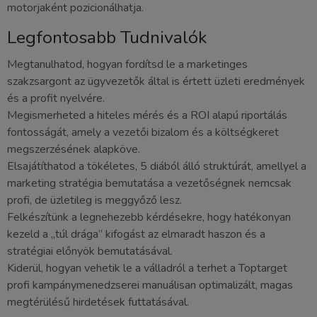
motorjaként pozicionálhatja.
Legfontosabb Tudnivalók
Megtanulhatod, hogyan fordítsd le a marketinges
szakzsargont az ügyvezetők által is értett üzleti eredmények
és a profit nyelvére.
Megismerheted a hiteles mérés és a ROI alapú riportálás
fontosságát, amely a vezetői bizalom és a költségkeret
megszerzésének alapköve.
Elsajátíthatod a tökéletes, 5 diából álló struktúrát, amellyel a
marketing stratégia bemutatása a vezetőségnek nemcsak
profi, de üzletileg is meggyőző lesz.
Felkészítünk a legnehezebb kérdésekre, hogy hatékonyan
kezeld a „túl drága” kifogást az elmaradt haszon és a
stratégiai előnyök bemutatásával.
Kiderül, hogyan vehetik le a válladról a terhet a Toptarget
profi kampánymenedzserei manuálisan optimalizált, magas
megtérülésű hirdetések futtatásával.