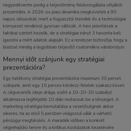
negyedévente pedig a teljesítmény felülvizsgálata céljából
prezentálni. A 2026-os piaci dinamika megköveteli a 90
napos ciklusokat, mert a fogyasztói trendek és a technológiai
környezet rendkívül gyorsan változik. A havi jelentések a
taktikai szintet kezelik, de a stratégiai irányt 3 havonta kell
igazolni a mért adatok alapján. Ez a rendszer biztosítja, hogy a
büdzsé mindig a legjobban teljesítő csatornákra vándoroljon.
Mennyi időt szánjunk egy stratégiai
prezentációra?
Egy hatékony stratégiai prezentációra maximum 30 percet
szánjunk, amit egy 15 perces kérdezz-felelek szakasz követ.
A cégvezetők ideje drága, ezért a 10-20-30 szabályt
alkalmazva legfeljebb 10 dián mutassuk be a lényeget. A
marketing stratégia bemutatása a vezetőségnek akkor
sikeres, ha az első 5 percben világossá válik a várható
pénzügyi megtérülés. A maradék időben a konkrét
végrehajtási tervre és a kritikus kockázatok kezelésére