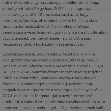
befektetésként vagy pusztán egy elkerülhetetlen, drága
költségként tekint? Egy friss, 2024-es iparági kutatás szerint
a marketingvezetők 72 százaléka küzd azzal, hogy
számszerűsíthető üzleti eredményekkel támassza alá a
terveit a döntéshozók előtt. A marketing stratégia
bemutatása a vezetőségnek ugyanis nem a kreatív ötletekről
vagy a legújabb trendekről, hanem a profitról, a piaci
részesedésről és a kockázatok kezeléséről szól.
Egyetértünk abban, hogy rendkívül frusztráló, amikor a
kidolgozott szakmai érveit elnyomja a „túl drága” vagy a
„nincs rá keret” válasza, mert a prezentáció elvész a CTR, a
SEO és a ROAS mutatók értelmezhetetlen rengetegében.
Ebből az útmutatóból pontosan megtanulhatja, hogyan
fordítsa le a marketinget a vezetőség nyelvére, hogy
magabiztosan megszerezze a szükséges jóváhagyást és a
2026-os büdzsét. Megmutatjuk a nyerő prezentációs
struktúrát, a valódi üzleti mérőszámok kiválasztását és azt a
módszert, amivel a marketinget a cég növekedésének valódi