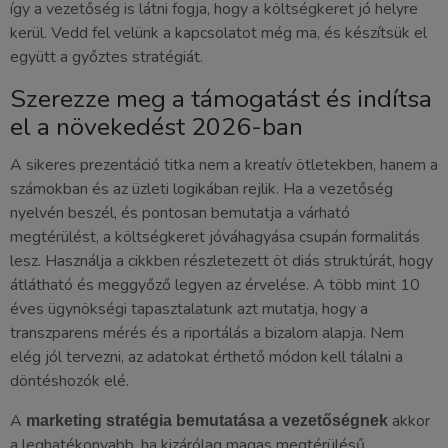
így a vezetőség is látni fogja, hogy a költségkeret jó helyre
kerül. Vedd fel velünk a kapcsolatot még ma, és készítsük el
együtt a győztes stratégiát.
Szerezze meg a támogatást és indítsa
el a növekedést 2026-ban
A sikeres prezentáció titka nem a kreatív ötletekben, hanem a
számokban és az üzleti logikában rejlik. Ha a vezetőség
nyelvén beszél, és pontosan bemutatja a várható
megtérülést, a költségkeret jóváhagyása csupán formalitás
lesz. Használja a cikkben részletezett öt diás struktúrát, hogy
átlátható és meggyőző legyen az érvelése. A több mint 10
éves ügynökségi tapasztalatunk azt mutatja, hogy a
transzparens mérés és a riportálás a bizalom alapja. Nem
elég jól tervezni, az adatokat érthető módon kell tálalni a
döntéshozók elé.
A
akkor
marketing stratégia bemutatása a vezetőségnek
a leghatékonyabb, ha kizárólag magas megtérülésű