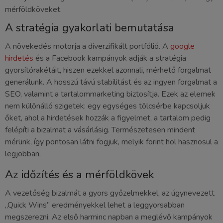
mérföldköveket.
A stratégia gyakorlati bemutatása
A növekedés motorja a diverzifikált portfólió. A
google
hirdetés
és a Facebook kampányok adják a stratégia
gyorsítórakétáit, hiszen ezekkel azonnali, mérhető forgalmat
generálunk. A hosszú távú stabilitást és az ingyen forgalmat a
SEO, valamint a tartalommarketing biztosítja. Ezek az elemek
nem különálló szigetek: egy egységes tölcsérbe kapcsoljuk
őket, ahol a hirdetések hozzák a figyelmet, a tartalom pedig
felépíti a bizalmat a vásárlásig. Természetesen mindent
mérünk, így pontosan látni fogjuk, melyik forint hol hasznosul a
legjobban.
Az időzítés és a mérföldkövek
A vezetőség bizalmát a gyors győzelmekkel, az úgynevezett
„Quick Wins” eredményekkel lehet a leggyorsabban
megszerezni. Az első harminc napban a meglévő kampányok