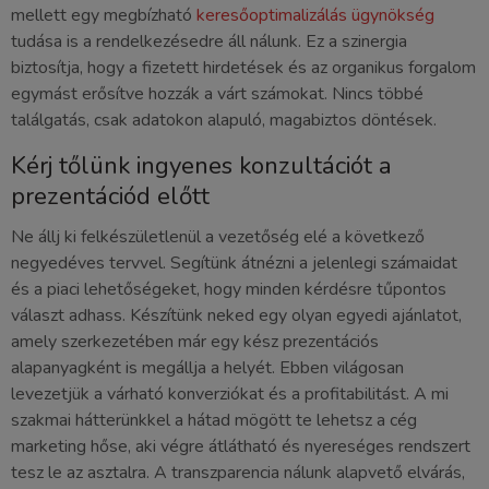
mellett egy megbízható
keresőoptimalizálás ügynökség
tudása is a rendelkezésedre áll nálunk. Ez a szinergia
biztosítja, hogy a fizetett hirdetések és az organikus forgalom
egymást erősítve hozzák a várt számokat. Nincs többé
találgatás, csak adatokon alapuló, magabiztos döntések.
Kérj tőlünk ingyenes konzultációt a
prezentációd előtt
Ne állj ki felkészületlenül a vezetőség elé a következő
negyedéves tervvel. Segítünk átnézni a jelenlegi számaidat
és a piaci lehetőségeket, hogy minden kérdésre tűpontos
választ adhass. Készítünk neked egy olyan egyedi ajánlatot,
amely szerkezetében már egy kész prezentációs
alapanyagként is megállja a helyét. Ebben világosan
levezetjük a várható konverziókat és a profitabilitást. A mi
szakmai hátterünkkel a hátad mögött te lehetsz a cég
marketing hőse, aki végre átlátható és nyereséges rendszert
tesz le az asztalra. A transzparencia nálunk alapvető elvárás,