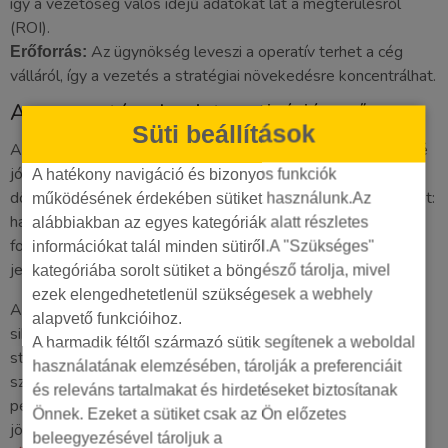
így a vezetőség valós idejű adatokat lát a megtérülésről
(ROI).
Az ügynökség leveszi a operatív terhet a cég
Erőforrás:
válláról, így a vezetés a stratégiai növekedésre koncentrálhat.
A versenytársak mint motivációs erő
Süti beállítások
A konkurenciaelemzés az egyik legerősebb eszköz a büdzsé
jóváhagyásához. Ha számszerűsíted a lemaradás árát, a
A hatékony navigáció és bizonyos funkciók
döntéshozók motiváltabbá válnak. Használj konkrét adatokat:
működésének érdekében sütiket használunk.Az
ha a fő versenytárs 15 százalékkal növelte az organikus
alábbiakban az egyes kategóriák alatt részletes
forgalmát az elmúlt negyedévben, az közvetlen veszélyt
információkat talál minden sütiről.A "Szükséges"
jelent a cég piacvezető szerepére.
kategóriába sorolt sütiket a böngésző tárolja, mivel
ezek elengedhetetlenül szükségesek a webhely
Az anonimizált esettanulmányok segítenek vizualizálni a
alapvető funkcióihoz.
sikert. Mutass be olyan piaci példákat, ahol a bátor
A harmadik féltől származó sütik segítenek a weboldal
stratégiaváltás 6 hónap alatt megduplázta a konverziók
használatának elemzésében, tárolják a preferenciáit
számát. A döntéshozók szeretik a biztonságot, a sikeres
és releváns tartalmakat és hirdetéseket biztosítanak
példák pedig igazolják, hogy az általad javasolt út járható és
Önnek. Ezeket a sütiket csak az Ön előzetes
jövedelmező. Ne várjon a versenytársak lépésére.
Kérjen
beleegyezésével tároljuk a