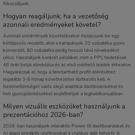
fókuszáljunk.
Hogyan reagáljunk, ha a vezetőség
azonnali eredményeket követel?
Azonnali eredmények követelésekor mutassunk be egy
kétlépcsős modellt, ahol a kampányok 20 százaléka gyors
konverziót, 80 százaléka pedig hosszú távú növekedést
céloz. Használjunk konkrét példákat, mint a PPC hirdetések
48 órán belüli elindulása és az első mérhető leadek érkezése.
Magyarázzuk el, hogy a fenntartható profit eléréséhez
legalább 3-6 hónap következetes építkezés kell. A
türelmetlenséget valós idejű analitikai dashboardokkal és
heti gyorsjelentésekkel enyhíthetjük a leghatékonyabban.
Milyen vizuális eszközöket használjunk a
prezentációhoz 2026-ban?
2026-ban használjunk interaktív Power BI dashboardokat és
AI alapú prediktív grafikonokat a statikus diák helyett. A