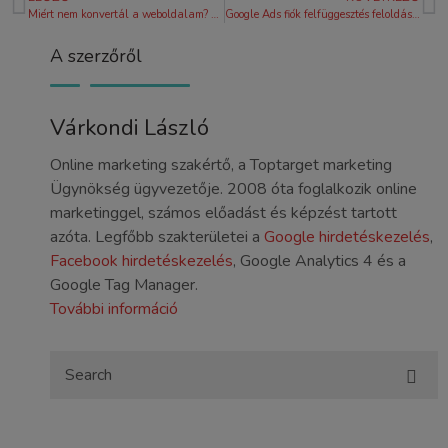
Miért nem konvertál a weboldalam? 2026-os konverzió-audit és checklist
Google Ads fiók felfüggesztés feloldása: Útmutató a sikeres fellebbezéshez 2026-ban
A szerzőről
Várkondi László
Online marketing szakértő, a Toptarget marketing
Ügynökség ügyvezetője. 2008 óta foglalkozik online
marketinggel, számos előadást és képzést tartott
azóta. Legfőbb szakterületei a
Google hirdetéskezelés
,
Facebook hirdetéskezelés
, Google Analytics 4 és a
Google Tag Manager.
További információ