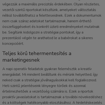
végezzük a maximális precizitás érdekében. Olyan részletes,
vezetői szintű riportokat készítünk, amelyeket változtatás
nélkül továbbíthatsz a feletteseidnek. Ezek a dokumentumok
nem csak száraz adatokat tartalmaznak, hanem érthető
összefüggéseket és konkrét üzleti eredményeket mutatnak
be. Segítünk kidolgozni a stratégiai pontokat, így a
prezentáció végén te arathatod le a babérokat a sikeres
koncepcióért.
Teljes körű tehermentesítés a
marketingesnek
A napi operatív feladatok gyakran felemésztik a kreatív
energiáidat. Mi mindent beállítunk és mérünk helyetted, így
neked csak a stratégiai jóváhagyásokkal kell foglalkoznod.
Heti szintű jelentéseink lényegre törőek és azonnal
értelmezhetőek a vezetőség számára is. Ezek a riportok
proaktív javaslatokat is tartalmaznak a további növekedéshez
és a költségek hatékonyabb elosztásához. A hirdetéskezelés