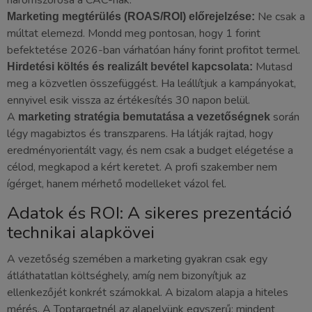
Ne csak a
Marketing megtérülés (ROAS/ROI) előrejelzése:
múltat elemezd. Mondd meg pontosan, hogy 1 forint
befektetése 2026-ban várhatóan hány forint profitot termel.
Mutasd
Hirdetési költés és realizált bevétel kapcsolata:
meg a közvetlen összefüggést. Ha leállítjuk a kampányokat,
ennyivel esik vissza az értékesítés 30 napon belül.
A
során
marketing stratégia bemutatása a vezetőségnek
légy magabiztos és transzparens. Ha látják rajtad, hogy
eredményorientált vagy, és nem csak a budget elégetése a
célod, megkapod a kért keretet. A profi szakember nem
ígérget, hanem mérhető modelleket vázol fel.
Adatok és ROI: A sikeres prezentáció
technikai alapkövei
A vezetőség szemében a marketing gyakran csak egy
átláthatatlan költséghely, amíg nem bizonyítjuk az
ellenkezőjét konkrét számokkal. A bizalom alapja a hiteles
mérés. A Toptargetnél az alapelvünk egyszerű: mindent