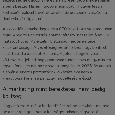
akkor sikeres, ha a prezentáció minden diáján
vezetőségnek
a pénz beszél. Ha nem tudod megmutatni, hogyan lesz a
költésből realizált bevétel, az első tíz percben elveszíted a
döntéshozók figyelmét.
A szakadék a marketinges és a CEO között a szakzsargonban
rejlik. Amíg te konverziós optimalizálásról beszélsz, ő az EBIT
mutatót figyeli. Az érzelmi biztonság megteremtése
kulcsfontosságú. A vezetőségnek látnia kell, hogy kontroll
alatt tartod a büdzsét. Ez nem azt jelenti, hogy keveset
költesz. Azt jelenti, hogy pontosan tudod, hová megy minden
egyes forint, és mit hoz vissza a konyhára. A 2025-ös adatok
alapján a sikeres prezentációk 78 százaléka nem a
kreatívokra, hanem a pénzügyi modellezésre épült.
A marketing mint befektetés, nem pedig
költség
Hogyan keretezd át a büdzsét? Ne költséghelyként mutasd
be a marketinget, mert a költséget minden cégvezető