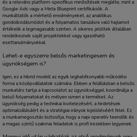
és a releváns platform-specifikus minősítések megléte, mint a
Google Ads vagy a Meta Blueprint certifikációk. A
munkáltatók a mérhető eredményeket, az analitikus
gondolkodásmódot és a folyamatos tanulásra való hajlamot
értékelik a legmagasabb szinten. A sikeres jelöltek általában
rendelkeznek saját projektekkel vagy igazolható
esettanulmányokkal.
Lehet-e egyszerre belsős marketingesem és
ügynökségem is?
Igen, ez a hibrid modell az egyik leghatékonyabb működési
forma a középvállalatok számára. Ebben a felállásban a belsős
munkatárs tartja a kapcsolatot az ügynökséggel, koordinálja a
belső folyamatokat és mélyen ismeri a terméket. Az
ügynökség pedig a technikai kivitelezésért, a hirdetések
optimalizálásáért és a stratégiai irányok kijelöléséért felel. Ez
a munkamegosztás biztosítja, hogy a napi operatív teendők és
a magas szintű szakmai feladatok is profi kezekben legyenek.
Mennyi idő után várhatóak az első eredmények egy