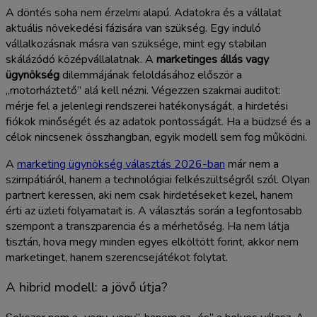
A döntés soha nem érzelmi alapú. Adatokra és a vállalat
aktuális növekedési fázisára van szükség. Egy induló
vállalkozásnak másra van szüksége, mint egy stabilan
skálázódó középvállalatnak. A
marketinges állás vagy
ügynökség
dilemmájának feloldásához először a
„motorháztető” alá kell nézni. Végezzen szakmai auditot:
mérje fel a jelenlegi rendszerei hatékonyságát, a hirdetési
fiókok minőségét és az adatok pontosságát. Ha a büdzsé és a
célok nincsenek összhangban, egyik modell sem fog működni.
A
marketing ügynökség választás 2026-ban
már nem a
szimpátiáról, hanem a technológiai felkészültségről szól. Olyan
partnert keressen, aki nem csak hirdetéseket kezel, hanem
érti az üzleti folyamatait is. A választás során a legfontosabb
szempont a transzparencia és a mérhetőség. Ha nem látja
tisztán, hova megy minden egyes elköltött forint, akkor nem
marketinget, hanem szerencsejátékot folytat.
A hibrid modell: a jövő útja?