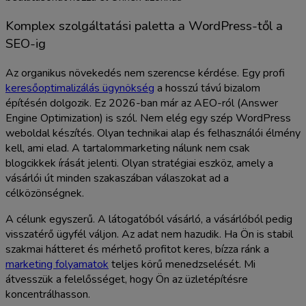
Komplex szolgáltatási paletta a WordPress-től a
SEO-ig
Az organikus növekedés nem szerencse kérdése. Egy profi
keresőoptimalizálás ügynökség
a hosszú távú bizalom
építésén dolgozik. Ez 2026-ban már az AEO-ról (Answer
Engine Optimization) is szól. Nem elég egy szép WordPress
weboldal készítés. Olyan technikai alap és felhasználói élmény
kell, ami elad. A tartalommarketing nálunk nem csak
blogcikkek írását jelenti. Olyan stratégiai eszköz, amely a
vásárlói út minden szakaszában válaszokat ad a
célközönségnek.
A célunk egyszerű. A látogatóból vásárló, a vásárlóból pedig
visszatérő ügyfél váljon. Az adat nem hazudik. Ha Ön is stabil
szakmai hátteret és mérhető profitot keres, bízza ránk a
marketing folyamatok
teljes körű menedzselését. Mi
átvesszük a felelősséget, hogy Ön az üzletépítésre
koncentrálhasson.