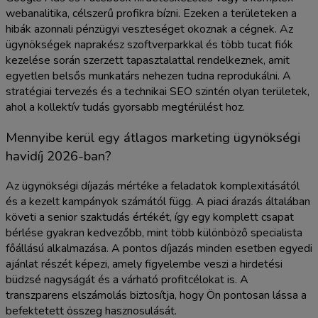
webanalitika, célszerű profikra bízni. Ezeken a területeken a
hibák azonnali pénzügyi veszteséget okoznak a cégnek. Az
ügynökségek naprakész szoftverparkkal és több tucat fiók
kezelése során szerzett tapasztalattal rendelkeznek, amit
egyetlen belsős munkatárs nehezen tudna reprodukálni. A
stratégiai tervezés és a technikai SEO szintén olyan területek,
ahol a kollektív tudás gyorsabb megtérülést hoz.
Mennyibe kerül egy átlagos marketing ügynökségi
havidíj 2026-ban?
Az ügynökségi díjazás mértéke a feladatok komplexitásától
és a kezelt kampányok számától függ. A piaci árazás általában
követi a senior szaktudás értékét, így egy komplett csapat
bérlése gyakran kedvezőbb, mint több különböző specialista
főállású alkalmazása. A pontos díjazás minden esetben egyedi
ajánlat részét képezi, amely figyelembe veszi a hirdetési
büdzsé nagyságát és a várható profitcélokat is. A
transzparens elszámolás biztosítja, hogy Ön pontosan lássa a
befektetett összeg hasznosulását.