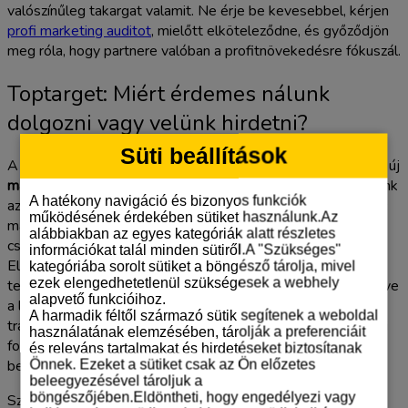
valószínűleg takargat valamit. Ne érje be kevesebbel, kérjen
profi marketing auditot
, mielőtt elköteleződne, és győződjön
meg róla, hogy partnere valóban a profitnövekedésre fókuszál.
Toptarget: Miért érdemes nálunk
dolgozni vagy velünk hirdetni?
Süti beállítások
A Toptargetnél nem hiszünk a sablonokban. Legyen szó egy új
marketinges állás vagy ügynökség
közötti választásról, nálunk
A hatékony navigáció és bizonyos funkciók
az eredmény az egyetlen valódi mérőszám. 2026-ban a piac
működésének érdekében sütiket használunk.Az
már nem díjazza a középszerűséget. Ügyfeleinknek nem
alábbiakban az egyes kategóriák alatt részletes
csupán kampányokat, hanem mérhető profitot szállítunk.
információkat talál minden sütiről.A "Szükséges"
Elsődleges KPI-unk az Ön üzleti sikere. Ehhez a legújabb
kategóriába sorolt sütiket a böngésző tárolja, mivel
ezek elengedhetetlenül szükségesek a webhely
technológiákat használjuk, az AI-alapú optimalizálástól kezdve
alapvető funkcióihoz.
a legpontosabb prediktív analitikai modellekig. A
A harmadik féltől származó sütik segítenek a weboldal
transzparencia nálunk alapvetés. Ön minden pillanatban tudni
használatának elemzésében, tárolják a preferenciáit
fogja, mi történik a hirdetési fiókjaiban, és látni fogja a
és releváns tartalmakat és hirdetéseket biztosítanak
befektetései megtérülését.
Önnek. Ezeket a sütiket csak az Ön előzetes
beleegyezésével tároljuk a
böngészőjében.Eldöntheti, hogy engedélyezi vagy
Személyre szabott megoldásokkal dolgozunk. Nincs két