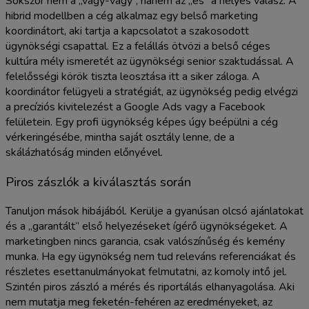
Sokszor nem a „vagy-vagy”, hanem az „és” a helyes válasz. A
hibrid modellben a cég alkalmaz egy belső marketing
koordinátort, aki tartja a kapcsolatot a szakosodott
ügynökségi csapattal. Ez a felállás ötvözi a belső céges
kultúra mély ismeretét az ügynökségi senior szaktudással. A
felelősségi körök tiszta leosztása itt a siker záloga. A
koordinátor felügyeli a stratégiát, az ügynökség pedig elvégzi
a precíziós kivitelezést a Google Ads vagy a Facebook
felületein. Egy profi ügynökség képes úgy beépülni a cég
vérkeringésébe, mintha saját osztály lenne, de a
skálázhatóság minden előnyével.
Piros zászlók a kiválasztás során
Tanuljon mások hibájából. Kerülje a gyanúsan olcsó ajánlatokat
és a „garantált” első helyezéseket ígérő ügynökségeket. A
marketingben nincs garancia, csak valószínűség és kemény
munka. Ha egy ügynökség nem tud releváns referenciákat és
részletes esettanulmányokat felmutatni, az komoly intő jel.
Szintén piros zászló a mérés és riportálás elhanyagolása. Aki
nem mutatja meg feketén-fehéren az eredményeket, az