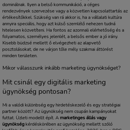
dominálnak. Ilyen a belső kommunikáció, a céges
rendezvények szervezése vagy a közvetlen kapcsolattartás az
értékesítőkkel. Szükség van rá akkor is, ha a vállalati kultúra
annyira speciális, hogy azt külső szemlélő nehezen tudná
hitelesen közvetíteni. Ha fontos az azonnali elérhetőség és a
folyamatos, személyes jelenlét, a belsős ember a jó irány.
Kisebb büdzsé mellett ő elvégezheti az alapvető
posztolásokat, de ne várjon tőle mély szakmai áttörést
minden területen.
Mikor válasszunk inkább marketing ügynökséget?
Mit csinál egy digitális marketing
ügynökség pontosan?
Mi a valódi különbség egy hirdetéskezelő és egy stratégiai
partner között? Az ügynökség nem csupán kampányokat
futtat. Üzleti modellt épít. A
marketinges állás vagy
ügynökség
kérdéskörében az ügynökség mellett szóló