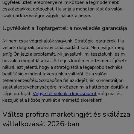
ügyfelek üzleti eredményeire, miközben a legmodernebb
eszközparkkal dolgozhat. Ha unja a monotonitást és valódi
szakmai közösségre vágyik, nálunk a helye.
Ügyfélként a Toptargettel: a növekedés garanciája
Mi nem csak végrehajtók vagyunk. Stratégiai partnerek. Ha
velünk dolgozik, proaktív tanácsadást kap. Nem várjuk meg,
amíg Ön jelzi a problémát. Mi javaslunk, mi tesztelünk, és mi
hozzuk a megoldásokat. A teljes körű menedzsment ígérete
nálunk azt jelenti, hogy a stratégiától a legapróbb technikai
beállításig mindent leveszünk a válláról. Ez a valódi
tehermentesítés. Szabadítsa fel az idejét, és koncentráljon
saját alaptevékenységére, miközben mi a háttérben építjük a
cége profitját.
Vegye fel velünk a kapcsolatot
még ma, és
kezdjük el a közös munkát a mérhető sikerekért!
Váltsa profitra marketingjét és skálázza
vállalkozását 2026-ban