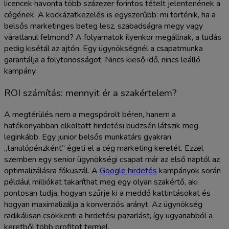
licencek havonta több százezer forintos tételt jelentenének a
cégének. A kockázatkezelés is egyszerűbb: mi történik, ha a
belsős marketinges beteg lesz, szabadságra megy vagy
váratlanul felmond? A folyamatok ilyenkor megállnak, a tudás
pedig kisétál az ajtón. Egy ügynökségnél a csapatmunka
garantálja a folytonosságot. Nincs kieső idő, nincs leálló
kampány.
ROI számítás: mennyit ér a szakértelem?
A megtérülés nem a megspórolt béren, hanem a
hatékonyabban elköltött hirdetési büdzsén látszik meg
leginkább. Egy junior belsős munkatárs gyakran
„tanulópénzként” égeti el a cég marketing keretét. Ezzel
szemben egy senior ügynökségi csapat már az első naptól az
optimalizálásra fókuszál. A
Google hirdetés
kampányok során
például milliókat takaríthat meg egy olyan szakértő, aki
pontosan tudja, hogyan szűrje ki a meddő kattintásokat és
hogyan maximalizálja a konverziós arányt. Az ügynökség
radikálisan csökkenti a hirdetési pazarlást, így ugyanabból a
keretből több profitot termel.