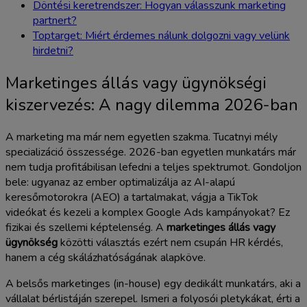
Döntési keretrendszer: Hogyan válasszunk marketing
partnert?
Toptarget: Miért érdemes nálunk dolgozni vagy velünk
hirdetni?
Marketinges állás vagy ügynökségi
kiszervezés: A nagy dilemma 2026-ban
A marketing ma már nem egyetlen szakma. Tucatnyi mély
specializáció összessége. 2026-ban egyetlen munkatárs már
nem tudja profitábilisan lefedni a teljes spektrumot. Gondoljon
bele: ugyanaz az ember optimalizálja az AI-alapú
keresőmotorokra (AEO) a tartalmakat, vágja a TikTok
videókat és kezeli a komplex Google Ads kampányokat? Ez
fizikai és szellemi képtelenség. A
marketinges állás vagy
ügynökség
közötti választás ezért nem csupán HR kérdés,
hanem a cég skálázhatóságának alapköve.
A belsős marketinges (in-house) egy dedikált munkatárs, aki a
vállalat bérlistáján szerepel. Ismeri a folyosói pletykákat, érti a