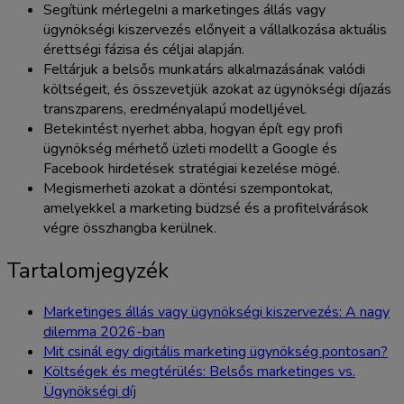
Segítünk mérlegelni a marketinges állás vagy
ügynökségi kiszervezés előnyeit a vállalkozása aktuális
érettségi fázisa és céljai alapján.
Feltárjuk a belsős munkatárs alkalmazásának valódi
költségeit, és összevetjük azokat az ügynökségi díjazás
transzparens, eredményalapú modelljével.
Betekintést nyerhet abba, hogyan épít egy profi
ügynökség mérhető üzleti modellt a Google és
Facebook hirdetések stratégiai kezelése mögé.
Megismerheti azokat a döntési szempontokat,
amelyekkel a marketing büdzsé és a profitelvárások
végre összhangba kerülnek.
Tartalomjegyzék
Marketinges állás vagy ügynökségi kiszervezés: A nagy
dilemma 2026-ban
Mit csinál egy digitális marketing ügynökség pontosan?
Költségek és megtérülés: Belsős marketinges vs.
Ügynökségi díj