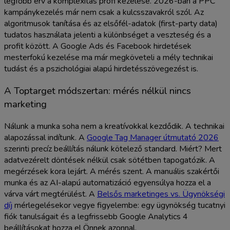
legfőbb érv a komplexitás profi kezelése. 2026-ban a PPC
kampánykezelés már nem csak a kulcsszavakról szól. Az
algoritmusok tanítása és az elsőfél-adatok (first-party data)
tudatos használata jelenti a különbséget a veszteség és a
profit között. A Google Ads és Facebook hirdetések
mesterfokú kezelése ma már megköveteli a mély technikai
tudást és a pszichológiai alapú hirdetésszövegezést is.
A Toptarget módszertan: mérés nélkül nincs
marketing
Nálunk a munka soha nem a kreatívokkal kezdődik. A technikai
alapozással indítunk. A
Google Tag Manager útmutató 2026
szerinti precíz beállítás nálunk kötelező standard. Miért? Mert
adatvezérelt döntések nélkül csak sötétben tapogatózik. A
megérzések kora lejárt. A mérés szent. A manuális szakértői
munka és az AI-alapú automatizáció egyensúlya hozza el a
várva várt megtérülést. A
Belsős marketinges vs. Ügynökségi
díj
mérlegelésekor vegye figyelembe: egy ügynökség tucatnyi
fiók tanulságait és a legfrissebb Google Analytics 4
beállításokat hozza el Önnek azonnal.