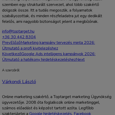
szemben egy strukturált szervezet, ahol több szakértő
dolgozik össze. Itt a tudás megoszlik, a folyamatok
szabályozottak, és minden részfeladatra jut egy dedikált
felelős, ami nagyobb biztonságot jelent a megbízónak.
info@toptarget.hu
+36 30 442 8304
Prev
Előző
Marketing kampány tervezés minta 2026:
Útmutató a profi kivitelezéshez
Következő
Google Ads intelligens kampányok 2026:
Útmutató a hatékony hirdetéskezeléshez
Next
A szerzőről
Várkondi László
Online marketing szakértő, a Toptarget marketing Ügynökség
ügyvezetője. 2008 óta foglalkozik online marketinggel,
számos előadást és képzést tartott azóta. Legfőbb
szakterületei a
Google hirdetéskezelés
,
Facebook