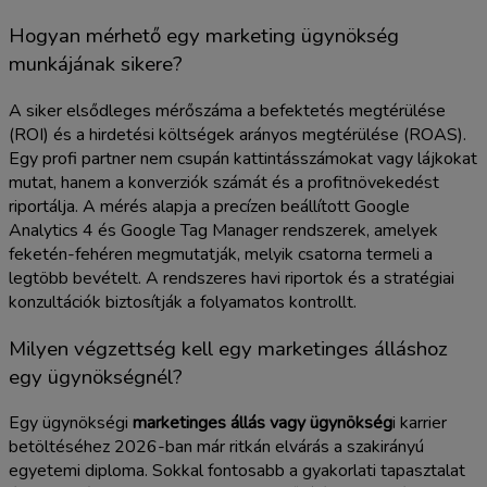
Hogyan mérhető egy marketing ügynökség
munkájának sikere?
A siker elsődleges mérőszáma a befektetés megtérülése
(ROI) és a hirdetési költségek arányos megtérülése (ROAS).
Egy profi partner nem csupán kattintásszámokat vagy lájkokat
mutat, hanem a konverziók számát és a profitnövekedést
riportálja. A mérés alapja a precízen beállított Google
Analytics 4 és Google Tag Manager rendszerek, amelyek
feketén-fehéren megmutatják, melyik csatorna termeli a
legtöbb bevételt. A rendszeres havi riportok és a stratégiai
konzultációk biztosítják a folyamatos kontrollt.
Milyen végzettség kell egy marketinges álláshoz
egy ügynökségnél?
Egy ügynökségi
marketinges állás vagy ügynökség
i karrier
betöltéséhez 2026-ban már ritkán elvárás a szakirányú
egyetemi diploma. Sokkal fontosabb a gyakorlati tapasztalat