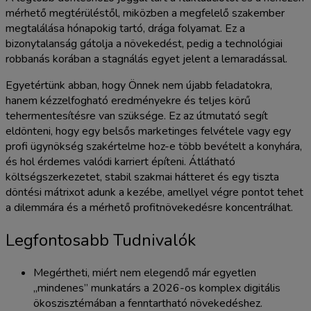
mérhető megtérüléstől, miközben a megfelelő szakember
megtalálása hónapokig tartó, drága folyamat. Ez a
bizonytalanság gátolja a növekedést, pedig a technológiai
robbanás korában a stagnálás egyet jelent a lemaradással.
Egyetértünk abban, hogy Önnek nem újabb feladatokra,
hanem kézzelfogható eredményekre és teljes körű
tehermentesítésre van szüksége. Ez az útmutató segít
eldönteni, hogy egy belsős marketinges felvétele vagy egy
profi ügynökség szakértelme hoz-e több bevételt a konyhára,
és hol érdemes valódi karriert építeni. Átlátható
költségszerkezetet, stabil szakmai hátteret és egy tiszta
döntési mátrixot adunk a kezébe, amellyel végre pontot tehet
a dilemmára és a mérhető profitnövekedésre koncentrálhat.
Legfontosabb Tudnivalók
Megértheti, miért nem elegendő már egyetlen
„mindenes” munkatárs a 2026-os komplex digitális
ökoszisztémában a fenntartható növekedéshez.