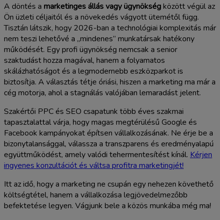
A döntés a
marketinges állás vagy ügynökség
között végül az
Ön üzleti céljaitól és a növekedés vágyott ütemétől függ.
Tisztán látszik, hogy 2026-ban a technológiai komplexitás már
nem teszi lehetővé a „mindenes” munkatársak hatékony
működését. Egy profi ügynökség nemcsak a senior
szaktudást hozza magával, hanem a folyamatos
skálázhatóságot és a legmodernebb eszközparkot is
biztosítja. A választás tétje óriási, hiszen a marketing ma már a
cég motorja, ahol a stagnálás valójában lemaradást jelent.
Szakértői PPC és SEO csapatunk több éves szakmai
tapasztalattal várja, hogy magas megtérülésű Google és
Facebook kampányokat építsen vállalkozásának. Ne érje be a
bizonytalansággal, válassza a transzparens és eredményalapú
együttműködést, amely valódi tehermentesítést kínál.
Kérjen
ingyenes konzultációt és váltsa profitra marketingjét!
Itt az idő, hogy a marketing ne csupán egy nehezen követhető
költségtétel, hanem a vállalkozása legjövedelmezőbb
befektetése legyen. Vágjunk bele a közös munkába még ma!