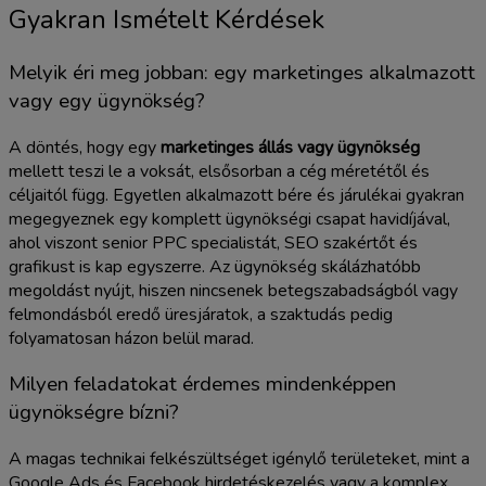
Gyakran Ismételt Kérdések
Melyik éri meg jobban: egy marketinges alkalmazott
vagy egy ügynökség?
A döntés, hogy egy
marketinges állás vagy ügynökség
mellett teszi le a voksát, elsősorban a cég méretétől és
céljaitól függ. Egyetlen alkalmazott bére és járulékai gyakran
megegyeznek egy komplett ügynökségi csapat havidíjával,
ahol viszont senior PPC specialistát, SEO szakértőt és
grafikust is kap egyszerre. Az ügynökség skálázhatóbb
megoldást nyújt, hiszen nincsenek betegszabadságból vagy
felmondásból eredő üresjáratok, a szaktudás pedig
folyamatosan házon belül marad.
Milyen feladatokat érdemes mindenképpen
ügynökségre bízni?
A magas technikai felkészültséget igénylő területeket, mint a
Google Ads és Facebook hirdetéskezelés vagy a komplex