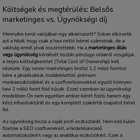
Költségek és megtérülés: Belsős
marketinges vs. Ügynökségi díj
Mennyibe kerül valójában egy alkalmazott? Sokan elkövetik
azt a hibát, hogy csak a havi nettó bérrel számolnak, de a
valóság ennél jóval összetettebb. Ha a
marketinges állás
vagy ügynökség
kérdését tisztán pénzügyi oldalról vizsgáljuk,
a teljes költségkeretet (Total Cost of Ownership) kell
néznünk. Egy senior marketinges bruttó 1,2 millió forintos
bére a járulékokkal, irodabérlettel, prémium
munkaeszközökkel és a szoftverlicencekkel együtt könnyen
havi 2 millió forint fölé kúszik. Ezzel szemben az ügynökségi
modellben Ön nem egyetlen ember bérét fizeti, hanem egy
kész infrastruktúrát és egy komplett szakértői csapatot bérel
fel.
Az ügynökség hozza a saját profi eszköztárát. Nem kell külön
fizetnie a SEO szoftverekért, a hirdetéskezelő
automatizációkért vagy az analitikai eszközökért. Ezek a