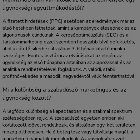
ügynökségi együttműködéstől?
A fizetett hirdetések (PPC) esetében az eredmények már az
első hetekben láthatóak, amint a kampányok élesednek és az
algoritmusok elindulnak. A keresőoptimalizálás (SEO) és a
tartalommarketing ezzel szemben hosszabb távú befektetés,
ahol az átütő sikerhez általában 3-6 hónap kitartó munka
szükséges. Fontos tisztázni az elvárásokat az elején: az
ügynökség az első hónapban általában az alapozással és az
analitika rendbetételével foglalkozik. A valódi, stabil
profitnövekedés a második negyedévtől válik fenntarthatóvá.
Mi a különbség a szabadúszó marketinges és az
ügynökség között?
A legfőbb különbség a kapacitásban és a szakmai spektrum
szélességében rejlik. A szabadúszó egyetlen ember, aki
korlátozott idővel rendelkezik, és általában egy-két területen
mozog otthonosan. Ha ő beteg lesz vagy túlvállalja magát, a
marketing folyamatok megakadnak. Az ügynökség ezzel