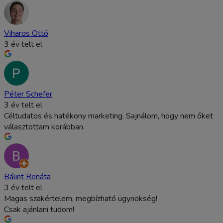
Viharos Ottó
3 év telt el
Péter Schefer
3 év telt el
Céltudatos és hatékony marketing. Sajnálom, hogy nem őket
választottam korábban.
Bálint Renáta
3 év telt el
Magas szakértelem, megbízható ügynökség!
Csak ajánlani tudom!