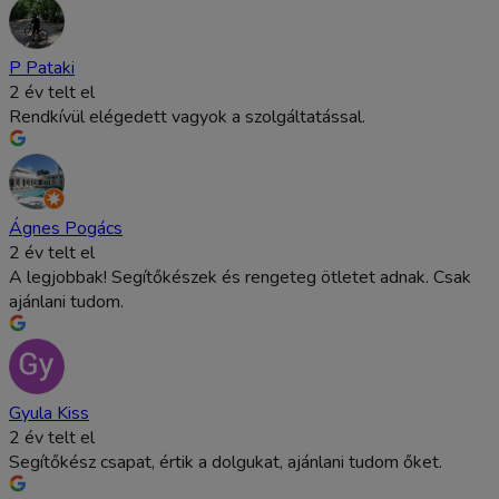
P Pataki
2 év telt el
Rendkívül elégedett vagyok a szolgáltatással.
Ágnes Pogács
2 év telt el
A legjobbak! Segítőkészek és rengeteg ötletet adnak. Csak
ajánlani tudom.
Gyula Kiss
2 év telt el
Segítőkész csapat, értik a dolgukat, ajánlani tudom őket.