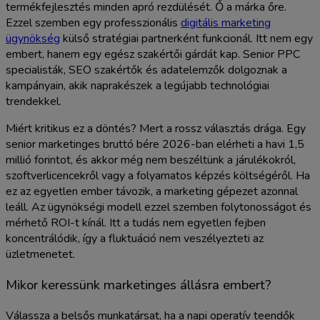
termékfejlesztés minden apró rezdülését. Ő a márka őre.
Ezzel szemben egy professzionális
digitális marketing
ügynökség
külső stratégiai partnerként funkcionál. Itt nem egy
embert, hanem egy egész szakértői gárdát kap. Senior PPC
specialisták, SEO szakértők és adatelemzők dolgoznak a
kampányain, akik naprakészek a legújabb technológiai
trendekkel.
Miért kritikus ez a döntés? Mert a rossz választás drága. Egy
senior marketinges bruttó bére 2026-ban elérheti a havi 1,5
millió forintot, és akkor még nem beszéltünk a járulékokról,
szoftverlicencekről vagy a folyamatos képzés költségéről. Ha
ez az egyetlen ember távozik, a marketing gépezet azonnal
leáll. Az ügynökségi modell ezzel szemben folytonosságot és
mérhető ROI-t kínál. Itt a tudás nem egyetlen fejben
koncentrálódik, így a fluktuáció nem veszélyezteti az
üzletmenetet.
Mikor keressünk marketinges állásra embert?
Válassza a belsős munkatársat, ha a napi operatív teendők