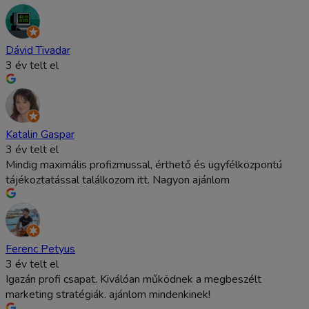
Dávid Tivadar
3 év telt el
Katalin Gaspar
3 év telt el
Mindig maximális profizmussal, érthető és ügyfélközpontú
tájékoztatással találkozom itt. Nagyon ajánlom
Ferenc Petyus
3 év telt el
Igazán profi csapat. Kiválóan működnek a megbeszélt
marketing stratégiák. ajánlom mindenkinek!