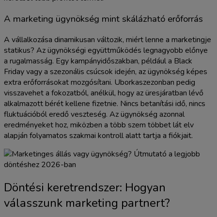
A marketing ügynökség mint skálázható erőforrás
A vállalkozása dinamikusan változik, miért lenne a marketingje
statikus? Az ügynökségi együttműködés legnagyobb előnye
a rugalmasság. Egy kampányidőszakban, például a Black
Friday vagy a szezonális csúcsok idején, az ügynökség képes
extra erőforrásokat mozgósítani. Uborkaszezonban pedig
visszavehet a fokozatból, anélkül, hogy az üresjáratban lévő
alkalmazott bérét kellene fizetnie. Nincs betanítási idő, nincs
fluktuációból eredő veszteség. Az ügynökség azonnal
eredményeket hoz, miközben a több szem többet lát elv
alapján folyamatos szakmai kontroll alatt tartja a fiókjait.
Döntési keretrendszer: Hogyan
válasszunk marketing partnert?