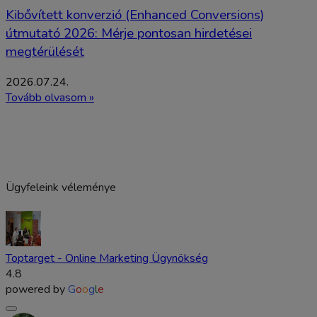
Kibővített konverzió (Enhanced Conversions)
útmutató 2026: Mérje pontosan hirdetései
megtérülését
2026.07.24.
Tovább olvasom »
Ügyfeleink véleménye
Toptarget - Online Marketing Ügynökség
4.8
powered by
G
o
o
g
l
e