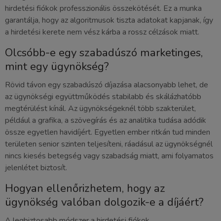
hirdetési fiókok professzionális összekötését. Ez a munka
garantálja, hogy az algoritmusok tiszta adatokat kapjanak, így
a hirdetési kerete nem vész kárba a rossz célzások miatt.
Olcsóbb-e egy szabadúszó marketinges,
mint egy ügynökség?
Rövid távon egy szabadúszó díjazása alacsonyabb lehet, de
az ügynökségi együttműködés stabilabb és skálázhatóbb
megtérülést kínál. Az ügynökségeknél több szakterület,
például a grafika, a szövegírás és az analitika tudása adódik
össze egyetlen havidíjért. Egyetlen ember ritkán tud minden
területen senior szinten teljesíteni, ráadásul az ügynökségnél
nincs kiesés betegség vagy szabadság miatt, ami folyamatos
jelenlétet biztosít.
Hogyan ellenőrizhetem, hogy az
ügynökség valóban dolgozik-e a díjáért?
A legbiztosabb módszer a hirdetési fiókok