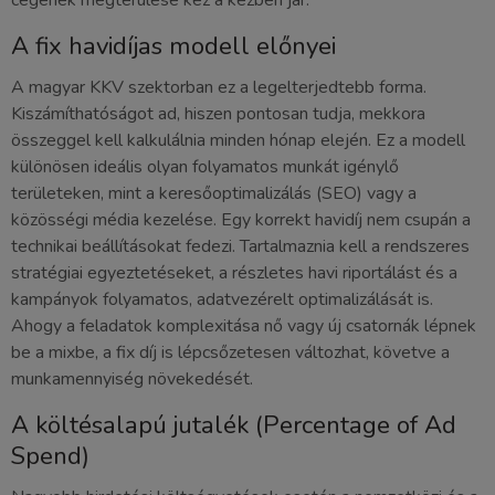
cégének megtérülése kéz a kézben jár.
A fix havidíjas modell előnyei
A magyar KKV szektorban ez a legelterjedtebb forma.
Kiszámíthatóságot ad, hiszen pontosan tudja, mekkora
összeggel kell kalkulálnia minden hónap elején. Ez a modell
különösen ideális olyan folyamatos munkát igénylő
területeken, mint a keresőoptimalizálás (SEO) vagy a
közösségi média kezelése. Egy korrekt havidíj nem csupán a
technikai beállításokat fedezi. Tartalmaznia kell a rendszeres
stratégiai egyeztetéseket, a részletes havi riportálást és a
kampányok folyamatos, adatvezérelt optimalizálását is.
Ahogy a feladatok komplexitása nő vagy új csatornák lépnek
be a mixbe, a fix díj is lépcsőzetesen változhat, követve a
munkamennyiség növekedését.
A költésalapú jutalék (Percentage of Ad
Spend)