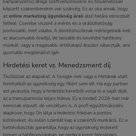
kampányokhoz drága szoftverlicencekre és folyamatosan
képzett szakemberekre van szükség. Ez az oka annak, hogy
az
online marketing ügynökség árak
alsó határa elmozdult
felfelé. Cserébe viszont a mérés és a skálázhatóság
pontosabb, mint valaha. A döntéshozóknak mérlegelniük kell:
az alacsonyabb óradíjú, de lassabb és kevésbé hatékony
munkát, vagy a magasabb, értékalapú árazást választják, ami
gyorsabb megtérülést ígér.
Hirdetési keret vs. Menedzsment díj
Tisztázzuk az alapokat. A Google-nek vagy a Metának utalt
forintokból az ügynökség egy fillért sem lát. Ha egy partner
azt javasolja, hogy a hirdetési keretből vonja le a saját díját,
az a transzparencia teljes hiánya. Ez a modell 2026-ban már
nemcsak elavult, de veszélyes is. A profi együttműködés
alapköve, hogy Ön látja a hirdetési fiókban a pontos
költéseket, és külön számlát kap a szakértői munkáról. Ez a
kettéválasztás garantálja, hogy az ügynökség érdekelt
legyen a hatékonyságban, ne pedig a keret felesleges