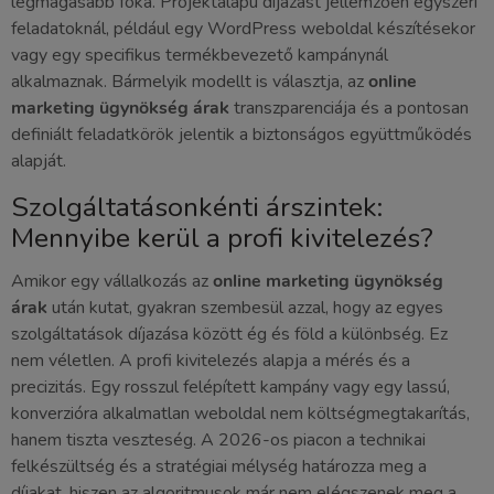
legmagasabb foka. Projektalapú díjazást jellemzően egyszeri
feladatoknál, például egy WordPress weboldal készítésekor
vagy egy specifikus termékbevezető kampánynál
alkalmaznak. Bármelyik modellt is választja, az
online
marketing ügynökség árak
transzparenciája és a pontosan
definiált feladatkörök jelentik a biztonságos együttműködés
alapját.
Szolgáltatásonkénti árszintek:
Mennyibe kerül a profi kivitelezés?
Amikor egy vállalkozás az
online marketing ügynökség
árak
után kutat, gyakran szembesül azzal, hogy az egyes
szolgáltatások díjazása között ég és föld a különbség. Ez
nem véletlen. A profi kivitelezés alapja a mérés és a
precizitás. Egy rosszul felépített kampány vagy egy lassú,
konverzióra alkalmatlan weboldal nem költségmegtakarítás,
hanem tiszta veszteség. A 2026-os piacon a technikai
felkészültség és a stratégiai mélység határozza meg a
díjakat, hiszen az algoritmusok már nem elégszenek meg a