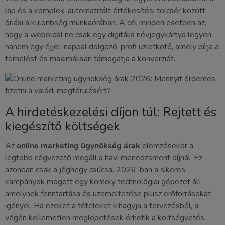
lap és a komplex, automatizált értékesítési tölcsér között
óriási a különbség munkaórában. A cél minden esetben az,
hogy a weboldal ne csak egy digitális névjegykártya legyen,
hanem egy éjjel-nappal dolgozó, profi üzletkötő, amely bírja a
terhelést és maximálisan támogatja a konverziót.
A hirdetéskezelési díjon túl: Rejtett és
kiegészítő költségek
Az
online marketing ügynökség árak
elemzésekor a
legtöbb cégvezető megáll a havi menedzsment díjnál. Ez
azonban csak a jéghegy csúcsa. 2026-ban a sikeres
kampányok mögött egy komoly technológiai gépezet áll,
amelynek fenntartása és üzemeltetése plusz erőforrásokat
igényel. Ha ezeket a tételeket kihagyja a tervezésből, a
végén kellemetlen meglepetések érhetik a költségvetés