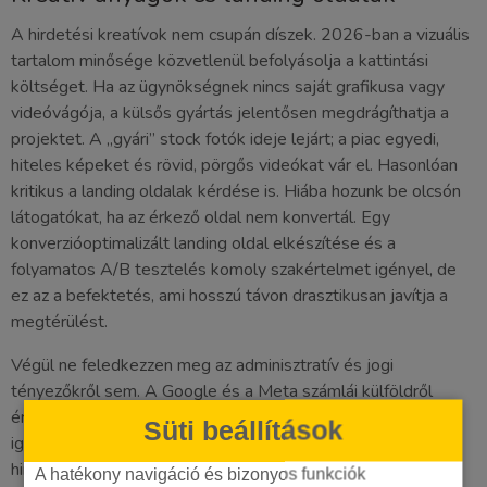
A hirdetési kreatívok nem csupán díszek. 2026-ban a vizuális
tartalom minősége közvetlenül befolyásolja a kattintási
költséget. Ha az ügynökségnek nincs saját grafikusa vagy
videóvágója, a külsős gyártás jelentősen megdrágíthatja a
projektet. A „gyári” stock fotók ideje lejárt; a piac egyedi,
hiteles képeket és rövid, pörgős videókat vár el. Hasonlóan
kritikus a landing oldalak kérdése is. Hiába hozunk be olcsón
látogatókat, ha az érkező oldal nem konvertál. Egy
konverzióoptimalizált landing oldal elkészítése és a
folyamatos A/B tesztelés komoly szakértelmet igényel, de
ez az a befektetés, ami hosszú távon drasztikusan javítja a
megtérülést.
Végül ne feledkezzen meg az adminisztratív és jogi
tényezőkről sem. A Google és a Meta számlái külföldről
érkeznek, ami speciális ÁFA-elszámolást (fordított adózás)
Süti beállítások
igényel a könyvelésben. Amiről pedig sokan hallgatnak: a
hirdetési fiókok tulajdonjoga. Mindig ragaszkodjon hozzá,
A hatékony navigáció és bizonyos funkciók