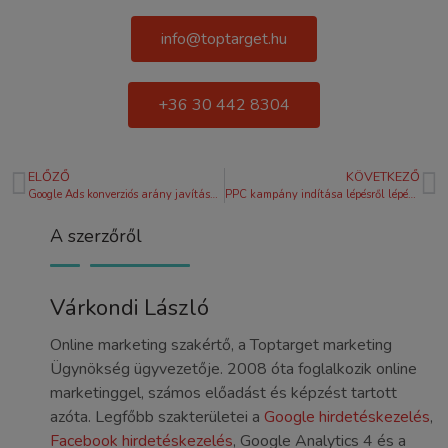
info@toptarget.hu
+36 30 442 8304
ELŐZŐ
KÖVETKEZŐ
Google Ads konverziós arány javítása: Stratégiai útmutató a magasabb profithoz 2026-ban
PPC kampány indítása lépésről lépésre 2026: Útmutató a biztos megtérüléshez
A szerzőről
Várkondi László
Online marketing szakértő, a Toptarget marketing
Ügynökség ügyvezetője. 2008 óta foglalkozik online
marketinggel, számos előadást és képzést tartott
azóta. Legfőbb szakterületei a
Google hirdetéskezelés
,
Facebook hirdetéskezelés
, Google Analytics 4 és a