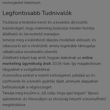
motorjaként tekintsen.
Legfontosabb Tudnivalók
Tisztázza a hirdetési keret és a kezelési díj közötti
különbséget, hogy marketing büdzséje minden forintja
átlátható és tervezhető maradjon.
Ismerje meg a különböző díjazási modellek előnyeit, és
válassza ki azt a struktúrát, amely leginkább támogatja
vállalkozása növekedési ütemét.
Átlátható képet kap arról, hogyan alakulnak az
online
marketing ügynökség árak
2026-ban, így magabiztosan
tárgyalhat a szolgáltatókkal.
Azonosítsa azokat a rejtett költségeket, például az AI-
szoftverek és a kreatív gyártás díjait, amelyek alapjaiban
befolyásolják a végösszeget.
Tanulja meg kiszűrni a „túl szép, hogy igaz legyen” típusú
ajánlatokat, és fókuszáljon az olcsóság helyett a bizonyítható
megtérülésre.