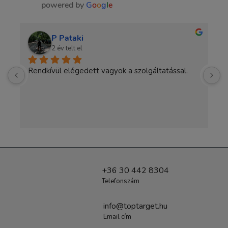
powered by
G
o
o
g
l
e
P Pataki
2 év telt el
Rendkívül elégedett vagyok a szolgáltatással.
A
a
+36 30 442 8304
Telefonszám
info@toptarget.hu
Email cím