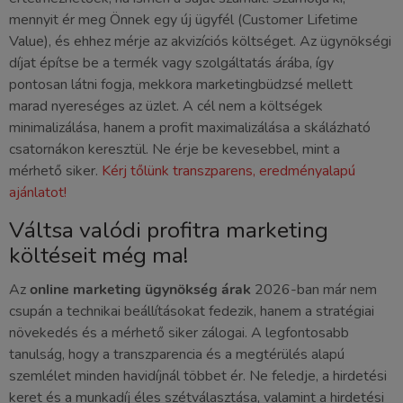
mennyit ér meg Önnek egy új ügyfél (Customer Lifetime
Value), és ehhez mérje az akvizíciós költséget. Az ügynökségi
díjat építse be a termék vagy szolgáltatás árába, így
pontosan látni fogja, mekkora marketingbüdzsé mellett
marad nyereséges az üzlet. A cél nem a költségek
minimalizálása, hanem a profit maximalizálása a skálázható
csatornákon keresztül. Ne érje be kevesebbel, mint a
mérhető siker.
Kérj tőlünk transzparens, eredményalapú
ajánlatot!
Váltsa valódi profitra marketing
költéseit még ma!
Az
online marketing ügynökség árak
2026-ban már nem
csupán a technikai beállításokat fedezik, hanem a stratégiai
növekedés és a mérhető siker zálogai. A legfontosabb
tanulság, hogy a transzparencia és a megtérülés alapú
szemlélet minden havidíjnál többet ér. Ne feledje, a hirdetési
keret és a munkadíj éles szétválasztása, valamint a hirdetési