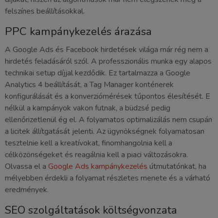
felszínes beállításokkal.
PPC kampánykezelés árazása
A Google Ads és Facebook hirdetések világa már rég nem a
hirdetés feladásáról szól. A professzionális munka egy alapos
technikai setup díjjal kezdődik. Ez tartalmazza a Google
Analytics 4 beállítását, a Tag Manager konténerek
konfigurálását és a konverziómérések tűpontos élesítését. E
nélkül a kampányok vakon futnak, a büdzsé pedig
ellenőrizetlenül ég el. A folyamatos optimalizálás nem csupán
a licitek állítgatását jelenti. Az ügynökségnek folyamatosan
tesztelnie kell a kreatívokat, finomhangolnia kell a
célközönségeket és reagálnia kell a piaci változásokra.
Olvassa el a
Google Ads kampánykezelés
útmutatónkat, ha
mélyebben érdekli a folyamat részletes menete és a várható
eredmények.
SEO szolgáltatások költségvonzata