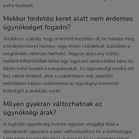
extra büdzsét.
Mekkor hirdetési keret alatt nem érdemes
ügynökséget fogadni?
Általános szabály, hogy a hirdetéskezelési díj ne haladja meg
a hirdetési keret harminc vagy ötven százalékát, különben a
megtérülés nehezen tartható. Nagyon alacsony költés
mellett kifizetődőbb lehet egy egyszeri tanácsadást kérni és
házon belül kezelni a kampányokat. Az ügynökségi munka ott
hoz valódi értéket, ahol a szakértelem már jelentős
mértékben képes csökkenteni az egységnyi konverzió
költségét a skálázás során.
Milyen gyakran változhatnak az
ügynökségi árak?
A legtöbb ügynökség évente egyszer vizsgálja felül a
díjszabását, igazodva a piaci változásokhoz és a technológiai