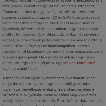
Nagyobb hirdetési költségvetések esetén a nemzetközi és a
hazai piacon is a költésalapú jutalék az iparági sztenderd.
Ebben az esetben az ügynökség a kezelt hirdetési keret
bizonyos százalékát, általában 10 és 20% közötti összeget
kér el menedzsment díjként. Miért jó ez Önnek? Mert az
ügynökség közvetlenül érdekelt abban, hogy a kampányok
profitot termeljenek. Csak akkor tudja skálázni és növelni a
költést, ha a hirdetések jól teljesítenek. Ez a modell ösztönzi
a szakértőket a folyamatos finomhangolásra, hiszen a
nagyobb keret kezelése több munkaórát és magasabb szintű
felelősséget is jelent. Ha bizonytalan abban, hogy melyik
modell illik leginkább a céljaihoz, egy
szakmai konzultáció
segíthet a döntésben.
A modern piacon egyre gyakrabban találkozhatunk hibrid
megoldásokkal is. Ilyenkor egy alap havidíj garantálja a
folyamatos rendelkezésre állást, míg a sikerdíjas elem a
kitűzött KPI-ok (például eladások száma vagy konverziós
arány) teljesülésekor aktiválódik. Ez a közös kockázatvállalás