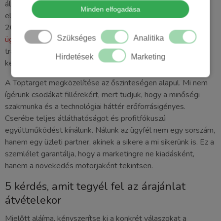
áll. Ha egy szolgáltató nem szán elég időt az adatok
Minden elfogadása
elemzésére, a kampányai csak a szerencsére építenek, ami
2026-ban már nem elég a túléléshez. A
Marketing
Szükséges
Analitika
ügynökség választás
során a bizonyított megtérülés és a
transzparens folyamatok többet érnek bármilyen
Hirdetések
Marketing
kedvezményes havidíjnál.
A Toptarget megközelítése az őszinteségen alapul. Mi nem
ígérünk csodákat fillérekért, mert tudjuk, hogy a minőségi
szakmunka és a technológiai háttér erőforrásigényes.
Cserébe teljes átláthatóságot és profitfókuszú
együttműködést kínálunk. Nálunk az ügyfél nem egy sorszám,
hanem egy üzleti partner, akinek a sikere a mi sikerünk is. Ez a
szemlélet garantálja, hogy a marketingre ne kiadásként,
hanem a növekedés motorjaként tekintsen.
5 kérdés, amit tegyél fel az árajánlat
átvételekor
Mielőtt aláírna, kényszerítse ki a konkrét válaszokat a