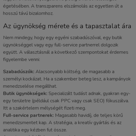
égetésében. A transzparens elszámolás az egyetlen út a
hosszú távú bizalomhoz.
Az ügynökség mérete és a tapasztalat ára
Nem mindegy, hogy egy egyéni szabadúszóval, egy butik
ügynökséggel vagy egy full-service partnerrel dolgozik
együtt. A választásnál a következő szempontokat érdemes
figyelembe venni:
Szabadúszók:
Alacsonyabb költség, de magasabb a
személyi kockázat. Ha a szakember beteg lesz, a kampányok
menedzselése megállhat.
Butik ügynökségek:
Specializált tudást adnak, gyakran egy-
egy területre (például csak PPC vagy csak SEO) fókuszálva.
Itt a szakértelem mélységét fizeti meg.
Full-service partnerek:
Magasabb havidíj, de teljes körű
menedzsmentet kap. A stratégia, a kreatív gyártás és az
analitika egy kézben fut össze.