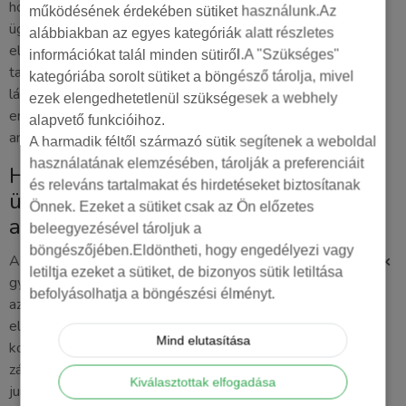
hogy a hirdetési fiók az Ön cége nevén legyen. Ha az
működésének érdekében sütiket használunk.Az
ügynökség saját fiókjában hirdet, egy esetleges váltáskor
alábbiakban az egyes kategóriák alatt részletes
elveszítheti az összes felhalmozott adatot és algoritmus-
információkat talál minden sütiről.A "Szükséges"
tanulást, ami felér egy anyagi katasztrófával. Ha szeretné
kategóriába sorolt sütiket a böngésző tárolja, mivel
látni, hogyan épül fel egy valóban átlátható és
ezek elengedhetetlenül szükségesek a webhely
eredményorientált stratégia,
kérjen tőlünk egyedi ajánlatot
,
alapvető funkcióihoz.
amelyben minden költséget feketén-fehéren rögzítünk.
A harmadik féltől származó sütik segítenek a weboldal
használatának elemzésében, tárolják a preferenciáit
Hogyan válassz online marketing
és releváns tartalmakat és hirdetéseket biztosítanak
ügynökséget az ár-érték arány
Önnek. Ezeket a sütiket csak az Ön előzetes
alapján?
beleegyezésével tároljuk a
böngészőjében.Eldöntheti, hogy engedélyezi vagy
A döntés pillanatában az
online marketing ügynökség árak
letiltja ezeket a sütiket, de bizonyos sütik letiltása
gyakran elhomályosítják a lényeget: a várható profitot. Nem
befolyásolhatja a böngészési élményt.
az a kérdés, hogy mennyit költ, hanem az, hogy minden
elköltött forint hány forint tiszta hasznot hoz vissza a
Mind elutasítása
konyhára. Egy gyanúsan olcsó ajánlat szinte mindig piros
zászló. A háttérben ilyenkor általában sablonmegoldások,
Kiválasztottak elfogadása
juniorokra bízott fiókok és az érdemi stratégiai munka hiánya