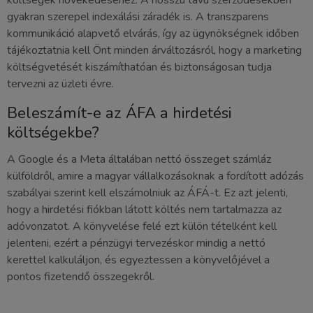
költségek növekedéséhez. A hosszú távú szerződésekben
gyakran szerepel indexálási záradék is. A transzparens
kommunikáció alapvető elvárás, így az ügynökségnek időben
tájékoztatnia kell Önt minden árváltozásról, hogy a marketing
költségvetését kiszámíthatóan és biztonságosan tudja
tervezni az üzleti évre.
Beleszámít-e az ÁFA a hirdetési
költségekbe?
A Google és a Meta általában nettó összeget számláz
külföldről, amire a magyar vállalkozásoknak a fordított adózás
szabályai szerint kell elszámolniuk az ÁFÁ-t. Ez azt jelenti,
hogy a hirdetési fiókban látott költés nem tartalmazza az
adóvonzatot. A könyvelése felé ezt külön tételként kell
jelenteni, ezért a pénzügyi tervezéskor mindig a nettó
kerettel kalkuláljon, és egyeztessen a könyvelőjével a
pontos fizetendő összegekről.