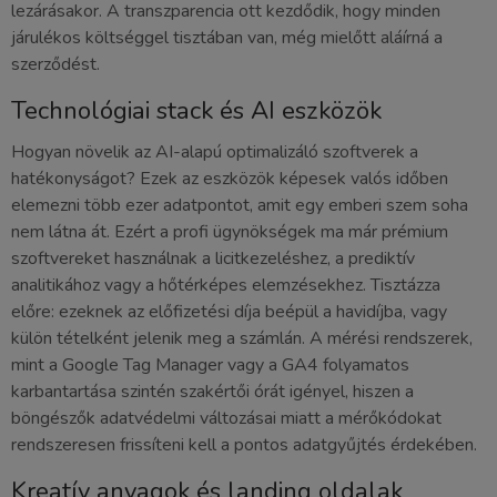
lezárásakor. A transzparencia ott kezdődik, hogy minden
járulékos költséggel tisztában van, még mielőtt aláírná a
szerződést.
Technológiai stack és AI eszközök
Hogyan növelik az AI-alapú optimalizáló szoftverek a
hatékonyságot? Ezek az eszközök képesek valós időben
elemezni több ezer adatpontot, amit egy emberi szem soha
nem látna át. Ezért a profi ügynökségek ma már prémium
szoftvereket használnak a licitkezeléshez, a prediktív
analitikához vagy a hőtérképes elemzésekhez. Tisztázza
előre: ezeknek az előfizetési díja beépül a havidíjba, vagy
külön tételként jelenik meg a számlán. A mérési rendszerek,
mint a Google Tag Manager vagy a GA4 folyamatos
karbantartása szintén szakértői órát igényel, hiszen a
böngészők adatvédelmi változásai miatt a mérőkódokat
rendszeresen frissíteni kell a pontos adatgyűjtés érdekében.
Kreatív anyagok és landing oldalak