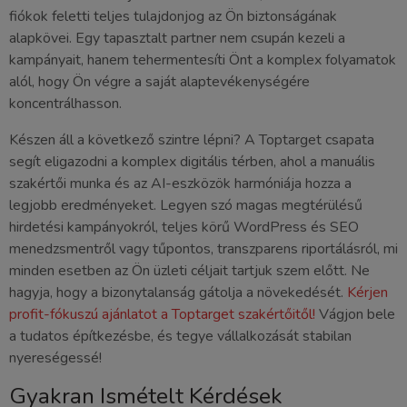
fiókok feletti teljes tulajdonjog az Ön biztonságának
alapkövei. Egy tapasztalt partner nem csupán kezeli a
kampányait, hanem tehermentesíti Önt a komplex folyamatok
alól, hogy Ön végre a saját alaptevékenységére
koncentrálhasson.
Készen áll a következő szintre lépni? A Toptarget csapata
segít eligazodni a komplex digitális térben, ahol a manuális
szakértői munka és az AI-eszközök harmóniája hozza a
legjobb eredményeket. Legyen szó magas megtérülésű
hirdetési kampányokról, teljes körű WordPress és SEO
menedzsmentről vagy tűpontos, transzparens riportálásról, mi
minden esetben az Ön üzleti céljait tartjuk szem előtt. Ne
hagyja, hogy a bizonytalanság gátolja a növekedését.
Kérjen
profit-fókuszú ajánlatot a Toptarget szakértőitől!
Vágjon bele
a tudatos építkezésbe, és tegye vállalkozását stabilan
nyereségessé!
Gyakran Ismételt Kérdések