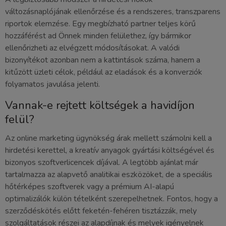
változásnaplójának ellenőrzése és a rendszeres, transzparens
riportok elemzése. Egy megbízható partner teljes körű
hozzáférést ad Önnek minden felülethez, így bármikor
ellenőrizheti az elvégzett módosításokat. A valódi
bizonyítékot azonban nem a kattintások száma, hanem a
kitűzött üzleti célok, például az eladások és a konverziók
folyamatos javulása jelenti.
Vannak-e rejtett költségek a havidíjon
felül?
Az online marketing ügynökség árak mellett számolni kell a
hirdetési kerettel, a kreatív anyagok gyártási költségével és
bizonyos szoftverlicencek díjával. A legtöbb ajánlat már
tartalmazza az alapvető analitikai eszközöket, de a speciális
hőtérképes szoftverek vagy a prémium AI-alapú
optimalizálók külön tételként szerepelhetnek. Fontos, hogy a
szerződéskötés előtt feketén-fehéren tisztázzák, mely
szolgáltatások részei az alapdíjnak és melyek igényelnek