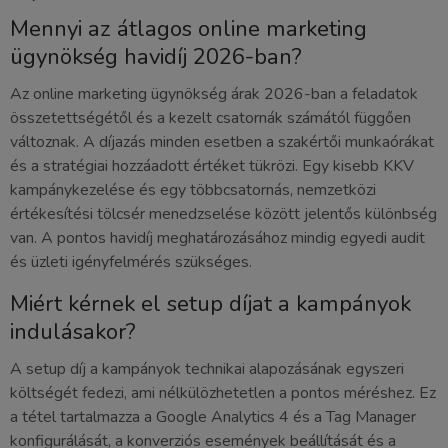
Mennyi az átlagos online marketing
ügynökség havidíj 2026-ban?
Az online marketing ügynökség árak 2026-ban a feladatok
összetettségétől és a kezelt csatornák számától függően
változnak. A díjazás minden esetben a szakértői munkaórákat
és a stratégiai hozzáadott értéket tükrözi. Egy kisebb KKV
kampánykezelése és egy többcsatornás, nemzetközi
értékesítési tölcsér menedzselése között jelentős különbség
van. A pontos havidíj meghatározásához mindig egyedi audit
és üzleti igényfelmérés szükséges.
Miért kérnek el setup díjat a kampányok
indulásakor?
A setup díj a kampányok technikai alapozásának egyszeri
költségét fedezi, ami nélkülözhetetlen a pontos méréshez. Ez
a tétel tartalmazza a Google Analytics 4 és a Tag Manager
konfigurálását, a konverziós események beállítását és a