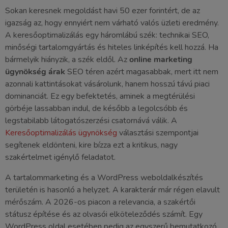
Sokan keresnek megoldást havi 50 ezer forintért, de az
igazság az, hogy ennyiért nem várható valós üzleti eredmény.
A keresőoptimalizálás egy háromlábú szék: technikai SEO,
minőségi tartalomgyártás és hiteles linképítés kell hozzá. Ha
bármelyik hiányzik, a szék eldől. Az
online marketing
ügynökség árak
SEO téren azért magasabbak, mert itt nem
azonnali kattintásokat vásárolunk, hanem hosszú távú piaci
dominanciát. Ez egy befektetés, aminek a megtérülési
görbéje lassabban indul, de később a legolcsóbb és
legstabilabb látogatószerzési csatornává válik. A
Keresőoptimalizálás ügynökség
választási szempontjai
segítenek eldönteni, kire bízza ezt a kritikus, nagy
szakértelmet igénylő feladatot.
A tartalommarketing és a WordPress weboldalkészítés
területén is hasonló a helyzet. A karakterár már régen elavult
mérőszám. A 2026-os piacon a relevancia, a szakértői
státusz építése és az olvasói elköteleződés számít. Egy
WordPress oldal esetében pedig az egyszerű bemutatkozó