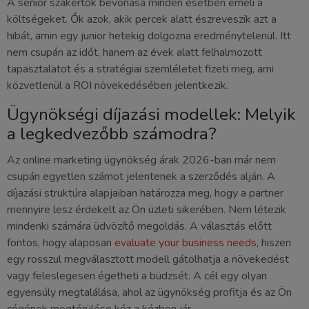
A senior szakértők bevonása minden esetben emeli a
költségeket. Ők azok, akik percek alatt észreveszik azt a
hibát, amin egy junior hetekig dolgozna eredménytelenül. Itt
nem csupán az időt, hanem az évek alatt felhalmozott
tapasztalatot és a stratégiai szemléletet fizeti meg, ami
közvetlenül a ROI növekedésében jelentkezik.
Ügynökségi díjazási modellek: Melyik
a legkedvezőbb számodra?
Az online marketing ügynökség árak 2026-ban már nem
csupán egyetlen számot jelentenek a szerződés alján. A
díjazási struktúra alapjaiban határozza meg, hogy a partner
mennyire lesz érdekelt az Ön üzleti sikerében. Nem létezik
mindenki számára üdvözítő megoldás. A választás előtt
fontos, hogy alaposan
evaluate your business needs
, hiszen
egy rosszul megválasztott modell gátolhatja a növekedést
vagy feleslegesen égetheti a büdzsét. A cél egy olyan
egyensúly megtalálása, ahol az ügynökség profitja és az Ön