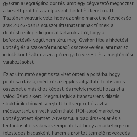
gyakran a legdrágább döntés, amit egy cégvezető meghozhat
a kiesett profit és az elpazarolt hirdetési keret miatt.
Tisztában vagyunk vele, hogy az online marketing ügynökség
árak 2026-ban is sokszor átláthatatlannak tűnnek, a
döntéshozók pedig joggal tartanak attól, hogy a
befektetésük végül nem térül meg. Gyakori hiba a hirdetési
költség és a szakértői munkadíj összekeverése, ami már az
induláskor tévútra viszi a pénzügyi tervezést és a megtérülési
várakozásokat.
Ez az útmutató segít tiszta vizet önteni a pohárba, hogy
pontosan lássa, miért kér az egyik szolgáltató többszörös
összeget a másikhoz képest, és melyik modell hozza el a
valódi üzleti sikert. Megmutatjuk a transzparens díjazási
struktúrák előnyeit, a rejtett költségeket és azt a
módszertant, amivel kiszámítható, ROI-alapú marketing
költségvetést építhet. Átvesszük a piaci ársávokat és a
legfontosabb szakmai szempontokat, hogy a marketingre ne
felesleges kiadásként, hanem a profitot termelő növekedés