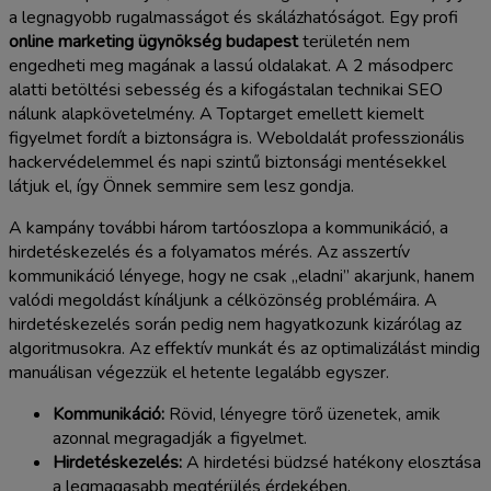
a legnagyobb rugalmasságot és skálázhatóságot. Egy profi
online marketing ügynökség budapest
területén nem
engedheti meg magának a lassú oldalakat. A 2 másodperc
alatti betöltési sebesség és a kifogástalan technikai SEO
nálunk alapkövetelmény. A Toptarget emellett kiemelt
figyelmet fordít a biztonságra is. Weboldalát professzionális
hackervédelemmel és napi szintű biztonsági mentésekkel
látjuk el, így Önnek semmire sem lesz gondja.
A kampány további három tartóoszlopa a kommunikáció, a
hirdetéskezelés és a folyamatos mérés. Az asszertív
kommunikáció lényege, hogy ne csak „eladni” akarjunk, hanem
valódi megoldást kínáljunk a célközönség problémáira. A
hirdetéskezelés során pedig nem hagyatkozunk kizárólag az
algoritmusokra. Az effektív munkát és az optimalizálást mindig
manuálisan végezzük el hetente legalább egyszer.
Kommunikáció:
Rövid, lényegre törő üzenetek, amik
azonnal megragadják a figyelmet.
Hirdetéskezelés:
A hirdetési büdzsé hatékony elosztása
a legmagasabb megtérülés érdekében.