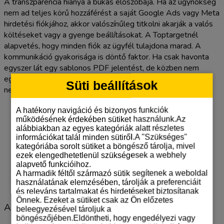
A transzparencia hiánya a bukás előszobája. Ha az ügynökség
nem ad teljes körű hozzáférést a saját Google Ads vagy Meta
hirdetési fiókjához, akkor valószínűleg titkolni akarják a valós
költéseket vagy a gyenge beállításokat. A Toptargetnél
alapvetés, hogy minden fiók az ügyfél tulajdona marad. A
kommunikáció gyakorisága is döntő faktor. Ha csak havonta
egyszer lát egy sablonos PDF jelentést, de közben nem
egyeztetnek a stratégiai irányokról, az ügynökség valójában
Süti beállítások
nem foglalkozik a fiókjával.
Tapasztalat hiánya:
A 10+ éves szakmai múlt azért
A hatékony navigáció és bizonyos funkciók
kritikus, mert az ilyen csapatok már átélték a
működésének érdekében sütiket használunk.Az
alábbiakban az egyes kategóriák alatt részletes
legnagyobb algoritmusváltásokat és gazdasági
információkat talál minden sütiről.A "Szükséges"
válságokat.
kategóriába sorolt sütiket a böngésző tárolja, mivel
Csak a keret érdekli őket:
Ha az első megbeszélésen
ezek elengedhetetlenül szükségesek a webhely
többet kérdeznek a hirdetési büdzséjéről, mint a
alapvető funkcióihoz.
A harmadik féltől származó sütik segítenek a weboldal
terméke előnyeiről, akkor ön csak egy szám a
használatának elemzésében, tárolják a preferenciáit
táblázatukban.
és releváns tartalmakat és hirdetéseket biztosítanak
Önnek. Ezeket a sütiket csak az Ön előzetes
A ‘fekete kalapos’ technikák veszélyei
beleegyezésével tároljuk a
böngészőjében.Eldöntheti, hogy engedélyezi vagy