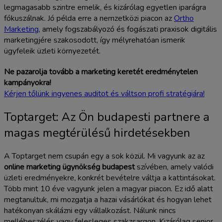
legmagasabb szintre emelik, és kizárólag egyetlen iparágra
fókuszálnak. Jó példa erre a nemzetközi piacon az
Ortho
Marketing
, amely fogszabályozó és fogászati praxisok digitális
marketingjére szakosodott, így mélyrehatóan ismerik
ügyfeleik üzleti környezetét.
Ne pazarolja tovább a marketing keretét eredménytelen
kampányokra!
Kérjen tőlünk ingyenes auditot és váltson profi stratégiára!
Toptarget: Az Ön budapesti partnere a
magas megtérülésű hirdetésekben
A Toptarget nem csupán egy a sok közül. Mi vagyunk az az
online marketing ügynökség budapest
szívében, amely valódi
üzleti eredményekre, konkrét bevételre váltja a kattintásokat.
Több mint 10 éve vagyunk jelen a magyar piacon. Ez idő alatt
megtanultuk, mi mozgatja a hazai vásárlókat és hogyan lehet
hatékonyan skálázni egy vállalkozást. Nálunk nincs
mellébeszélés vagy felesleges szakzsargon. Kizárólag senior