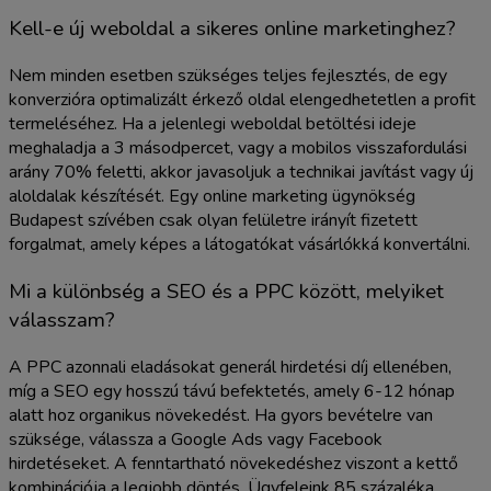
Kell-e új weboldal a sikeres online marketinghez?
Nem minden esetben szükséges teljes fejlesztés, de egy
konverzióra optimalizált érkező oldal elengedhetetlen a profit
termeléséhez. Ha a jelenlegi weboldal betöltési ideje
meghaladja a 3 másodpercet, vagy a mobilos visszafordulási
arány 70% feletti, akkor javasoljuk a technikai javítást vagy új
aloldalak készítését. Egy online marketing ügynökség
Budapest szívében csak olyan felületre irányít fizetett
forgalmat, amely képes a látogatókat vásárlókká konvertálni.
Mi a különbség a SEO és a PPC között, melyiket
válasszam?
A PPC azonnali eladásokat generál hirdetési díj ellenében,
míg a SEO egy hosszú távú befektetés, amely 6-12 hónap
alatt hoz organikus növekedést. Ha gyors bevételre van
szüksége, válassza a Google Ads vagy Facebook
hirdetéseket. A fenntartható növekedéshez viszont a kettő
kombinációja a legjobb döntés. Ügyfeleink 85 százaléka