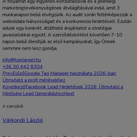
A folyamat egy ingyenes konzultációval és a jelenlegi
marketingtevékenységének átvilágításával indul, amit 3
munkanapon belül elvégzünk. Az audit során feltérképezzük a
weboldala hiányosságait és a konkurencia hirdetéseit. Ezután
adunk egy konkrét, átlátható árajánlatot a stratégiai
javaslatokkal együtt. A szerződéskötést követően 7-10
napon belül élesítjük az első kampányokat, így Önnek
semmire nem lesz gondja.
info@toptarget.hu
+36 30 442 8304
Prev
Előző
Google Tag Manager használata 2026-ban:
Útmutató a profi mérésekhez
Következő
Facebook Lead Hirdetések 2026: Útmutató a
Minőségi Lead Generáláshoz
Next
A szerzőről
Várkondi László