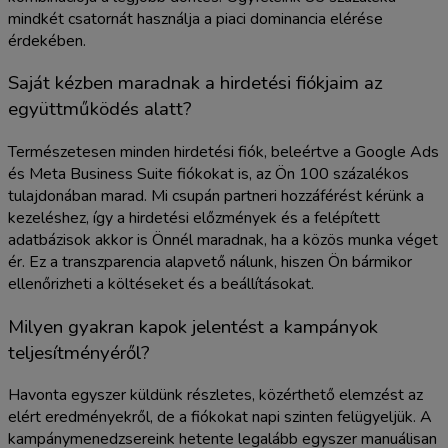
mindkét csatornát használja a piaci dominancia elérése
érdekében.
Saját kézben maradnak a hirdetési fiókjaim az
együttműködés alatt?
Természetesen minden hirdetési fiók, beleértve a Google Ads
és Meta Business Suite fiókokat is, az Ön 100 százalékos
tulajdonában marad. Mi csupán partneri hozzáférést kérünk a
kezeléshez, így a hirdetési előzmények és a felépített
adatbázisok akkor is Önnél maradnak, ha a közös munka véget
ér. Ez a transzparencia alapvető nálunk, hiszen Ön bármikor
ellenőrizheti a költéseket és a beállításokat.
Milyen gyakran kapok jelentést a kampányok
teljesítményéről?
Havonta egyszer küldünk részletes, közérthető elemzést az
elért eredményekről, de a fiókokat napi szinten felügyeljük. A
kampánymenedzsereink hetente legalább egyszer manuálisan