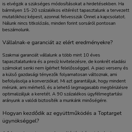
is elvégzik a szükséges módosításokat a hirdetésekben. Ha
bármilyen 15-20 százalékos eltérést tapasztalunk a tervezett
mutatókhoz képest, azonnal felvesszük Önnel a kapcsolatot.
Nálunk nincs titkolózás, minden forint sorsáról pontosan
beszámolunk.
Vállalnak-e garanciát az elért eredményekre?
Szakmai garanciát vállalunk a több mint 10 éves
tapasztalatunkra és a precíz kivitelezésre, de konkrét eladási
számokat senki nem ígérhet felelősséggel. A piaci verseny és
a külső gazdasági tényezők folyamatosan változnak, ami
befolyásolja a konverziókat. Mi azt garantáljuk, hogy mindent
mérünk, ami mérhető, és a lehető legmagasabb megtérülésre
optimalizáljuk a keretét. A 90 százalékos ügyfélmegtartási
arányunk a valódi biztosíték a munkánk minőségére.
Hogyan kezdődik az együttműködés a Toptarget
ügynökséggel?