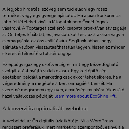
A legjobb hirdetési szöveg sem tud eladni egy rossz
terméket vagy egy gyenge ajánlatot. Ha a piaci konkurencia
jobb feltételeket kínál, a látogatók nem Önnél fognak
vásárolni. A Toptarget szakértői csapata proaktívan átvizsgálja
az Ön teljes kínálatát, és javaslatokat tesz az árazásra vagy a
csomagajánlatok összeállítására. Segítünk abban, hogy
ajánlata valóban visszautasíthatatlan legyen, hiszen ez minden
sikeres értékesítési tölcsér origója.
Ez éppúgy igaz egy szoftvercégre, mint egy kézzelfogható
szolgáltatást nyújtó vállalkozásra. Egy kertépítő cég
esetében például a marketing csak akkor lehet sikeres, ha a
végeredmény, a megépített kert önmagáért beszél. Ha
szeretné megismerni egy ilyen, a minőségi munkára fókuszáló
hazai vállalkozás példáját,
learn more about EcoShine Kft.
.
A konverzióra optimalizált weboldal
A weboldal az Ön digitális üzletkötője. Mi a WordPress
rendszert preferáljuk, mert marketing szempontból ez nyújtja