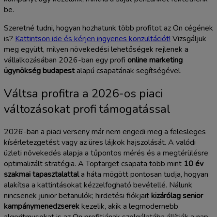
be.
Szeretné tudni, hogyan hozhatunk több profitot az Ön cégének
is?
Kattintson ide és kérjen ingyenes konzultációt!
Vizsgáljuk
meg együtt, milyen növekedési lehetőségek rejlenek a
vállalkozásában 2026-ban egy profi
online marketing
ügynökség budapest
alapú csapatának segítségével.
Váltsa profitra a 2026-os piaci
változásokat profi támogatással
2026-ban a piaci verseny már nem engedi meg a felesleges
kísérletezgetést vagy az üres lájkok hajszolását. A valódi
üzleti növekedés alapja a tűpontos mérés és a megtérülésre
optimalizált stratégia. A Toptarget csapata több mint
10 év
szakmai tapasztalattal
a háta mögött pontosan tudja, hogyan
alakítsa a kattintásokat kézzelfogható bevétellé. Nálunk
nincsenek junior betanulók; hirdetési fiókjait
kizárólag senior
kampánymenedzserek
kezelik, akik a legmodernebb
algoritmusokat is az Ön profitjának szolgálatába állítják a nap