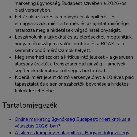
marketing ügynökség Budapest szívében a 2026-os
piaci versenyben.
Feltárjuk a sikeres kampányok 5 alappillérét, és
elmagyarázzuk, miért a termék és az ajánlat minősége
határozza meg a hirdetések végső hatékonyságát.
Leszámolunk a lájkokkal és az elérésekkel: megtanítjuk,
hogyan fókuszáljon a valódi profitra és a ROAS-ra a
semmitmondó mérőszámok helyett.
Megismerheti azokat a kritikus intő jeleket – a gyanúsan
alacsony áraktól a transzparencia hiányáig –, amelyek
segítenek elkerülni a költséges buktatókat.
Kiderül, miért jelent döntő versenyelőnyt a 10 éves piaci
tapasztalat és a senior szakértők bevonása a hirdetési
fiókok kezelésébe.
Tartalomjegyzék
Online marketing ügynökség Budapest: Miért kritikus a
választás 2026-ban?
A sikeres kampány 5 alappillére: Hogyan dolgozik egy