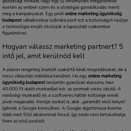
gazdasági fordulat vagy egy új versenytárs megjelenése
esetén az emberi szem és a stratégiai gondolkodás menti
meg a kampányokat. Egy profi
online marketing ügynökség
budapest
vállalkozásai számára pont ezt a biztonságot nyújtja:
a technológia erejét ötvözzük a tapasztalt szakember
figyelmével.
Hogyan válassz marketing partnert? 5
intő jel, amit kerülnöd kell
A piacon rengeteg önjelölt szakértő kínál megoldásokat, de a
rossz választás milliókba kerülhet. Ha egy
online marketing
ügynökség budapest
területén gyanúsan alacsony, havi
40.000 Ft alatti munkadíjat kér, az azonnali vörös zászló. A
minőségi munkaidő és a szoftveres háttér költsége ennél
jóval magasabb. Kerülje azokat is, akik „garantált első helyet”
ígérnek a Google keresőben. A Google algoritmusa évente
több mint 500 alkalommal frissül, így senki nem birtokolhatja
fixen az első pozíciót.