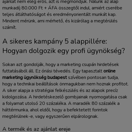
ajánlat nem elég erős, azt is megmondjuk. Nálunk az alap
munkadíj 80.000 Ft + ÁFA összegtől indul, amiért cserébe
teljes átláthatóságot és eredményorientált munkát kap.
Mindent mérünk, ami mérhető, és kizárólag a megtérülés
számít.
A sikeres kampány 5 alappillére:
Hogyan dolgozik egy profi ügynökség?
Sokan azt gondolják, hogy a marketing csupán hirdetések
futtatásából áll. Ez óriási tévedés. Egy tapasztalt
online
marketing ügynökség budapest
szívében pontosan tudja,
hogy a technikai beállítások önmagukban nem hoznak profitot.
A siker alapja a stratégiai felkészülés és az alapok precíz
kidolgozása. A hirdetéskezelő gombjainak nyomogatása csak
a folyamat utolsó 20 százaléka. A maradék 80 százalék a
háttérmunka, ahol eldől, hogy a befektetett forintok
megtérülnek-e, vagy egyszerűen elpárolognak.
A termék és az ajánlat ereje