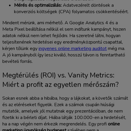
Mérés és optimalizálás:
Adatvezérelt döntések a
konverziós költségek (CPA) folyamatos csökkentéséért.
Mindent mérünk, ami mérhető. A Google Analytics 4 és a
Meta Pixel beállítása nélkül el sem indítunk kampányt, hiszen
adatok nélkül nem lehet fejlődni. Ha szeretné látni, hogyan
teljesítenének hirdetései egy eredményközpontú csapattal,
kérjen tőlünk egy
ingyenes online marketing auditot
még ma.
A jó kampányból így lesz kiváló, hosszú távon is fenntartható
bevételi forrás.
Megtérülés (ROI) vs. Vanity Metrics:
Miért a profit az egyetlen mérőszám?
Sokan esnek abba a hibába, hogy a lájkokat, a követők számát
és az eléréseket figyelik. Ezek a számok csupán hiúsági
mutatók, amelyek jól mutatnak egy prezentációban, de nem
fizetik ki a bérleti díjat. Hiába látják 100.000-en a hirdetését,
ha a nap végén nem érkezik megrendelés. Egy profi
online
marketing ügynökség budapest
szívében nem a