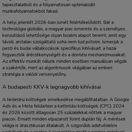
tapasztalatból és a folyamatosan optimalizált
munkafolyamatokból fakad.
A helyi jelenlét 2026-ban ismét felértékelődött. Bár a
technológia globális, a magyar piac ismerete és a személyes
konzultáció lehetősége olyan bizalmi alapot teremt, amit egy
távoli, arctalan szolgáltató soha nem tud pótolni. Ismerjük a
pesti és budai vállalkozások specifikus kihívásait, a hazai
fogyasztók árérzékenységét és a döntési mechanizmusaikat.
Az effektív munkát nálunk minden esetben manuálisan végzik
a szakértők, mert az algoritmusok világában az emberi
stratégia a valódi versenyelőny.
A budapesti KKV-k legnagyobb kihívásai
A hirdetési költségek emelkedése megállíthatatlan. A Google
Ads és a Meta felületein a kattintási költségek (CPC) 2024
és 2026 között átlagosan 25 százalékkal nőttek a magyar
piacon. Emiatt minden elpazarolt forint duplán fáj. A mérések
világa is drasztikusan átalakult. A szigorúbb adatvédelmi
szabályok és a cookie-k kivezetése miatt a pontos mérések