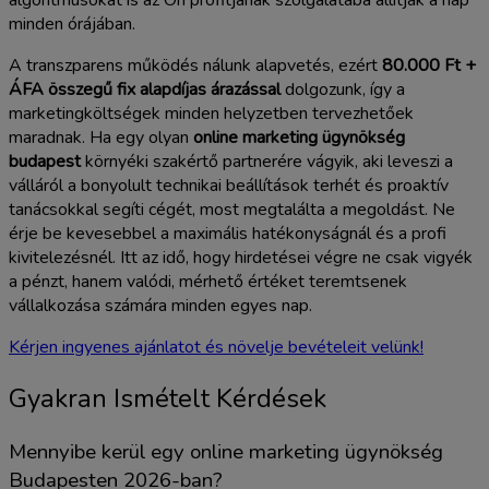
minden órájában.
A transzparens működés nálunk alapvetés, ezért
80.000 Ft +
ÁFA összegű fix alapdíjas árazással
dolgozunk, így a
marketingköltségek minden helyzetben tervezhetőek
maradnak. Ha egy olyan
online marketing ügynökség
budapest
környéki szakértő partnerére vágyik, aki leveszi a
válláról a bonyolult technikai beállítások terhét és proaktív
tanácsokkal segíti cégét, most megtalálta a megoldást. Ne
érje be kevesebbel a maximális hatékonyságnál és a profi
kivitelezésnél. Itt az idő, hogy hirdetései végre ne csak vigyék
a pénzt, hanem valódi, mérhető értéket teremtsenek
vállalkozása számára minden egyes nap.
Kérjen ingyenes ajánlatot és növelje bevételeit velünk!
Gyakran Ismételt Kérdések
Mennyibe kerül egy online marketing ügynökség
Budapesten 2026-ban?