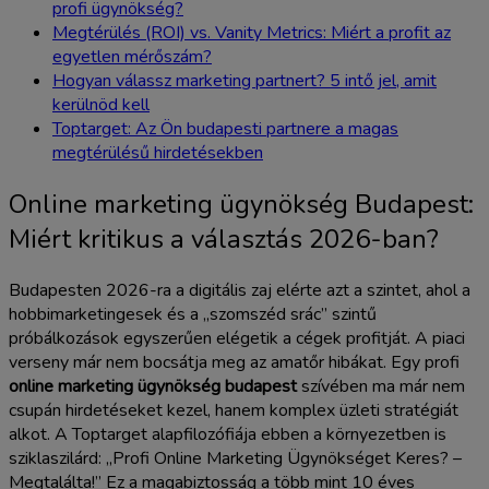
profi ügynökség?
Megtérülés (ROI) vs. Vanity Metrics: Miért a profit az
egyetlen mérőszám?
Hogyan válassz marketing partnert? 5 intő jel, amit
kerülnöd kell
Toptarget: Az Ön budapesti partnere a magas
megtérülésű hirdetésekben
Online marketing ügynökség Budapest:
Miért kritikus a választás 2026-ban?
Budapesten 2026-ra a digitális zaj elérte azt a szintet, ahol a
hobbimarketingesek és a „szomszéd srác” szintű
próbálkozások egyszerűen elégetik a cégek profitját. A piaci
verseny már nem bocsátja meg az amatőr hibákat. Egy profi
online marketing ügynökség budapest
szívében ma már nem
csupán hirdetéseket kezel, hanem komplex üzleti stratégiát
alkot. A Toptarget alapfilozófiája ebben a környezetben is
sziklaszilárd: „Profi Online Marketing Ügynökséget Keres? –
Megtalálta!” Ez a magabiztosság a több mint 10 éves