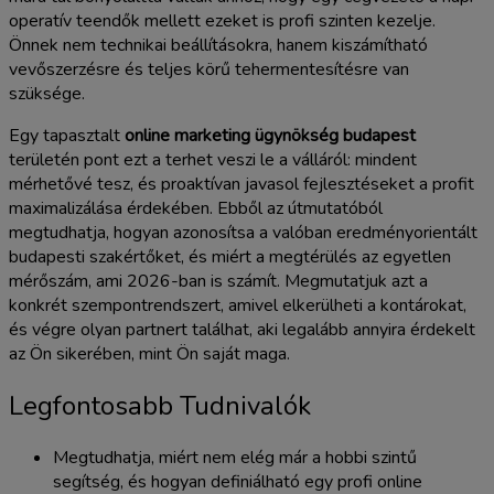
operatív teendők mellett ezeket is profi szinten kezelje.
Önnek nem technikai beállításokra, hanem kiszámítható
vevőszerzésre és teljes körű tehermentesítésre van
szüksége.
Egy tapasztalt
online marketing ügynökség budapest
területén pont ezt a terhet veszi le a válláról: mindent
mérhetővé tesz, és proaktívan javasol fejlesztéseket a profit
maximalizálása érdekében. Ebből az útmutatóból
megtudhatja, hogyan azonosítsa a valóban eredményorientált
budapesti szakértőket, és miért a megtérülés az egyetlen
mérőszám, ami 2026-ban is számít. Megmutatjuk azt a
konkrét szempontrendszert, amivel elkerülheti a kontárokat,
és végre olyan partnert találhat, aki legalább annyira érdekelt
az Ön sikerében, mint Ön saját maga.
Legfontosabb Tudnivalók
Megtudhatja, miért nem elég már a hobbi szintű
segítség, és hogyan definiálható egy profi online