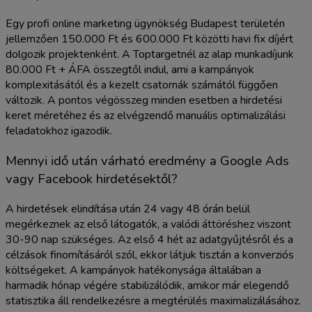
Egy profi online marketing ügynökség Budapest területén
jellemzően 150.000 Ft és 600.000 Ft közötti havi fix díjért
dolgozik projektenként. A Toptargetnél az alap munkadíjunk
80.000 Ft + ÁFA összegtől indul, ami a kampányok
komplexitásától és a kezelt csatornák számától függően
változik. A pontos végösszeg minden esetben a hirdetési
keret méretéhez és az elvégzendő manuális optimalizálási
feladatokhoz igazodik.
Mennyi idő után várható eredmény a Google Ads
vagy Facebook hirdetésektől?
A hirdetések elindítása után 24 vagy 48 órán belül
megérkeznek az első látogatók, a valódi áttöréshez viszont
30-90 nap szükséges. Az első 4 hét az adatgyűjtésről és a
célzások finomításáról szól, ekkor látjuk tisztán a konverziós
költségeket. A kampányok hatékonysága általában a
harmadik hónap végére stabilizálódik, amikor már elegendő
statisztika áll rendelkezésre a megtérülés maximalizálásához.