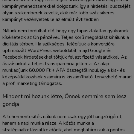
kampánymenedzserekkel dolgozunk, így a hirdetési büdzséjét
olyan szakemberek kezelik, akik már több száz sikeres
kampányt vezényeltek le az elmúlt évtizedben.
Nálunk nem fordulhat elő, hogy egy tapasztalatlan gyakornok
kísérletezik az Ön pénzével. Teljes körű megoldást kínálunk a
digitális térben. Ha szükséges, felépítjük a konverzióra
optimalizált WordPress weboldalát, majd Google és
Facebook hirdetésekkel töltjük fel azt fizető vásárlókkal. Az
árazásunkat a teljes transzparencia jellemzi. Az alap
munkadíjunk 80.000 Ft + ÁFA összegtől indul, így a kis- és
középvállalkozások számára is kiszámítható, tervezhető marad
a profi marketing támogatás.
Mindent mi hozunk létre, Önnek semmire sem lesz
gondja
A tehermentesítés nálunk nem csak egy jól hangzó ígéret,
hanem a napi munka része. A közös munka a
stratégiaalkotással kezdődik, ahol meghatározzuk a pontos