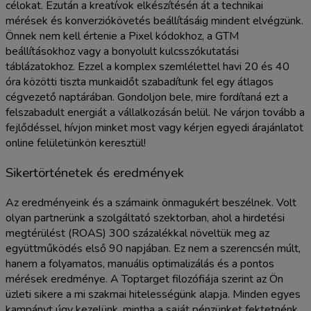
célokat. Ezután a kreatívok elkészítésén át a technikai
mérések és konverziókövetés beállításáig mindent elvégzünk.
Önnek nem kell értenie a Pixel kódokhoz, a GTM
beállításokhoz vagy a bonyolult kulcsszókutatási
táblázatokhoz. Ezzel a komplex szemlélettel havi 20 és 40
óra közötti tiszta munkaidőt szabadítunk fel egy átlagos
cégvezető naptárában. Gondoljon bele, mire fordítaná ezt a
felszabadult energiát a vállalkozásán belül. Ne várjon tovább a
fejlődéssel, hívjon minket most vagy kérjen egyedi árajánlatot
online felületünkön keresztül!
Sikertörténetek és eredmények
Az eredményeink és a számaink önmagukért beszélnek. Volt
olyan partnerünk a szolgáltató szektorban, ahol a hirdetési
megtérülést (ROAS) 300 százalékkal növeltük meg az
együttműködés első 90 napjában. Ez nem a szerencsén múlt,
hanem a folyamatos, manuális optimalizálás és a pontos
mérések eredménye. A Toptarget filozófiája szerint az Ön
üzleti sikere a mi szakmai hitelességünk alapja. Minden egyes
kampányt úgy kezelünk, mintha a saját pénzünket fektetnénk