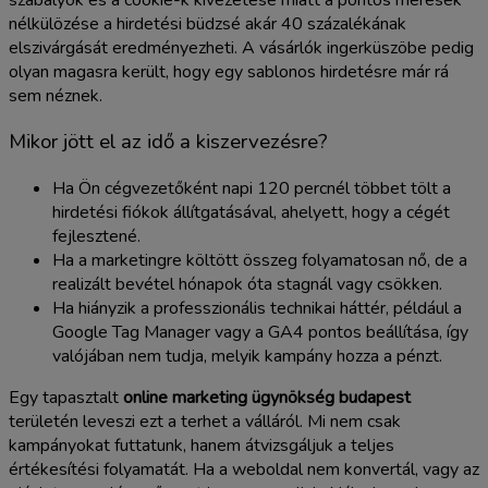
nélkülözése a hirdetési büdzsé akár 40 százalékának
elszivárgását eredményezheti. A vásárlók ingerküszöbe pedig
olyan magasra került, hogy egy sablonos hirdetésre már rá
sem néznek.
Mikor jött el az idő a kiszervezésre?
Ha Ön cégvezetőként napi 120 percnél többet tölt a
hirdetési fiókok állítgatásával, ahelyett, hogy a cégét
fejlesztené.
Ha a marketingre költött összeg folyamatosan nő, de a
realizált bevétel hónapok óta stagnál vagy csökken.
Ha hiányzik a professzionális technikai háttér, például a
Google Tag Manager vagy a GA4 pontos beállítása, így
valójában nem tudja, melyik kampány hozza a pénzt.
Egy tapasztalt
online marketing ügynökség budapest
területén leveszi ezt a terhet a válláról. Mi nem csak
kampányokat futtatunk, hanem átvizsgáljuk a teljes
értékesítési folyamatát. Ha a weboldal nem konvertál, vagy az