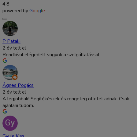
4.8
powered by
G
o
o
g
l
e
P Pataki
2 év telt el
Rendkívül elégedett vagyok a szolgáltatással.
Ágnes Pogács
2 év telt el
A legjobbak! Segítőkészek és rengeteg ötletet adnak. Csak
ajánlani tudom.
Gyula Kiss