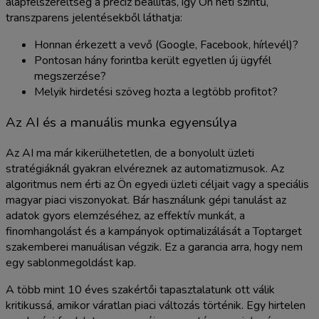
alapfelszereltség a precíz beállítás, így Ön heti szintű,
transzparens jelentésekből láthatja:
Honnan érkezett a vevő (Google, Facebook, hírlevél)?
Pontosan hány forintba került egyetlen új ügyfél
megszerzése?
Melyik hirdetési szöveg hozta a legtöbb profitot?
Az AI és a manuális munka egyensúlya
Az AI ma már kikerülhetetlen, de a bonyolult üzleti
stratégiáknál gyakran elvéreznek az automatizmusok. Az
algoritmus nem érti az Ön egyedi üzleti céljait vagy a speciális
magyar piaci viszonyokat. Bár használunk gépi tanulást az
adatok gyors elemzéséhez, az effektív munkát, a
finomhangolást és a kampányok optimalizálását a Toptarget
szakemberei manuálisan végzik. Ez a garancia arra, hogy nem
egy sablonmegoldást kap.
A több mint 10 éves szakértői tapasztalatunk ott válik
kritikussá, amikor váratlan piaci változás történik. Egy hirtelen