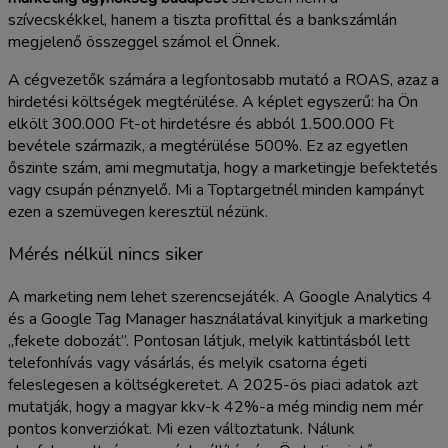
szívecskékkel, hanem a tiszta profittal és a bankszámlán
megjelenő összeggel számol el Önnek.
A cégvezetők számára a legfontosabb mutató a ROAS, azaz a
hirdetési költségek megtérülése. A képlet egyszerű: ha Ön
elkölt 300.000 Ft-ot hirdetésre és abból 1.500.000 Ft
bevétele származik, a megtérülése 500%. Ez az egyetlen
őszinte szám, ami megmutatja, hogy a marketingje befektetés
vagy csupán pénznyelő. Mi a Toptargetnél minden kampányt
ezen a szemüvegen keresztül nézünk.
Mérés nélkül nincs siker
A marketing nem lehet szerencsejáték. A Google Analytics 4
és a Google Tag Manager használatával kinyitjuk a marketing
„fekete dobozát”. Pontosan látjuk, melyik kattintásból lett
telefonhívás vagy vásárlás, és melyik csatorna égeti
feleslegesen a költségkeretet. A 2025-ös piaci adatok azt
mutatják, hogy a magyar kkv-k 42%-a még mindig nem mér
pontos konverziókat. Mi ezen változtatunk. Nálunk