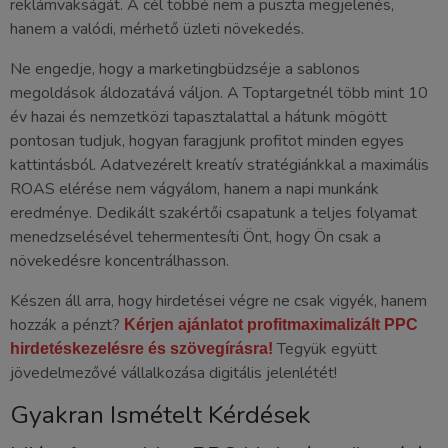
reklámvakságát. A cél többé nem a puszta megjelenés,
hanem a valódi, mérhető üzleti növekedés.
Ne engedje, hogy a marketingbüdzséje a sablonos
megoldások áldozatává váljon. A Toptargetnél több mint 10
év hazai és nemzetközi tapasztalattal a hátunk mögött
pontosan tudjuk, hogyan faragjunk profitot minden egyes
kattintásból. Adatvezérelt kreatív stratégiánkkal a maximális
ROAS elérése nem vágyálom, hanem a napi munkánk
eredménye. Dedikált szakértői csapatunk a teljes folyamat
menedzselésével tehermentesíti Önt, hogy Ön csak a
növekedésre koncentrálhasson.
Készen áll arra, hogy hirdetései végre ne csak vigyék, hanem
hozzák a pénzt?
Kérjen ajánlatot profitmaximalizált PPC
Tegyük együtt
hirdetéskezelésre és szövegírásra!
jövedelmezővé vállalkozása digitális jelenlétét!
Gyakran Ismételt Kérdések