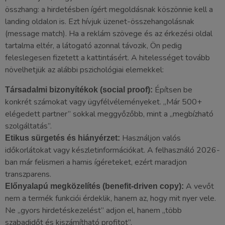
összhang: a hirdetésben ígért megoldásnak köszönnie kell a
landing oldalon is. Ezt hívjuk üzenet-összehangolásnak
(message match). Ha a reklám szövege és az érkezési oldal
tartalma eltér, a látogató azonnal távozik, Ön pedig
feleslegesen fizetett a kattintásért. A hitelességet tovább
növelhetjük az alábbi pszichológiai elemekkel:
Építsen be
Társadalmi bizonyítékok (social proof):
konkrét számokat vagy ügyfélvéleményeket. „Már 500+
elégedett partner” sokkal meggyőzőbb, mint a „megbízható
szolgáltatás”.
Használjon valós
Etikus sürgetés és hiányérzet:
időkorlátokat vagy készletinformációkat. A felhasználó 2026-
ban már felismeri a hamis ígéreteket, ezért maradjon
transzparens.
A vevőt
Előnyalapú megközelítés (benefit-driven copy):
nem a termék funkciói érdeklik, hanem az, hogy mit nyer vele.
Ne „gyors hirdetéskezelést” adjon el, hanem „több
szabadidőt és kiszámítható profitot”.