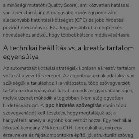
a minőségi mutatót (Quality Score), ami közvetlen hatással
van a pénztárcájára. A magasabb minőségi pontszám
alacsonyabb kattintási költséget (CPC) és jobb hirdetési
pozíciót eredményez. Ez a leggyorsabb út a megtérülés
növeléséhez anélkül, hogy többet költene médiavásárlásra.
A technikai beállítás vs. a kreatív tartalom
egyensúlya
Az automatizált licitálási stratégiák korában a kreatív tartalom
vette át a vezető szerepet. Az algoritmusoknak adatokra van
szükségük a tanuláshoz. Ha változatos, több szövegverziót
tartalmazó kampányokat futtat, a rendszer gyorsabban rájön,
melyik üzenet működik a legjobban. Nem elég egyetlen
hirdetésváltozat. A
során több
ppc hirdetés szövegírás
szövegvariációt kell tesztelni, hogy megtaláljuk azt a
hangvételt, amely a legtöbb konverziót hozza. Egy technikai
fókuszú kampány 2% körüli CTR-t produkálhat, míg egy
érzelmekre és fájdalompontokra építő, jól strukturált szöveg