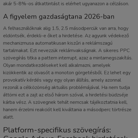
akár 5-8%-os átkattintást is elérhet ugyanazon a célzáson.
A figyelem gazdaságtana 2026-ban
A felhasználóknak alig 1.5, 2.5 másodpercük van arra, hogy
eldöntsék, érdekli-e őket a hirdetése. Az agyunk védekező
mechanizmusa automatikusan kiszűri a reklámszagú
tartalmakat. Ezt nevezzük reklámvakságnak. A sikeres PPC
szövegírás titka a pattern interrupt, azaz a mintamegszakítás.
Olyan mondatkezdéseket kell alkalmazni, amelyek
kizökkentik az olvasót a monoton görgetésből. Ez lehet egy
provokatív kérdés vagy egy olyan állítás, amely azonnal
rezonál a célközönség aktuális problémájával. Ha nem tudja
áttörni ezt a zajt az első három szóval, a hirdetési büdzséje
kárba vész. A szövegnek tehát nemcsak tájékoztatnia kell,
hanem érzelmi reakciót kell kiváltania a másodperc törtrésze
alatt.
Platform-specifikus szövegírás: