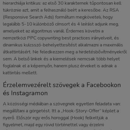
hierarchiája kritikus: az első 30 karakternek tűpontosan kell
tükröznie azt, amit a felhasználó beírt a keresőbe. Az RSA
(Responsive Search Ads) formátum megköveteli, hogy
legalább 5-10 különböző címsort és 4 leírást adjunk meg,
amelyeket az algoritmus variál. Érdemes követni a
nemzetközi PPC copywriting best practices irányelveit, és
dinamikus kulcsszó-behelyettesítést alkalmazni a maximális
átkattintásért. Ne feledkezzen meg a hirdetésbővítményekről
sem. A belső linkek és a kiemelések nemcsak több helyet
foglalnak el a képernyőn, hanem plusz érveket is adnak a
kattintás mellett.
Érzelemvezérelt szövegek a Facebookon
és Instagramon
A közösségi médiában a szövegnek egyetlen feladata van:
megállítani a görgetést. Itt a „Hook-Story-Offer” képlet a
nyerő. Először egy erős horoggal (Hook) felkeltjük a
figyelmet, majd egy rövid történettel vagy érzelmi