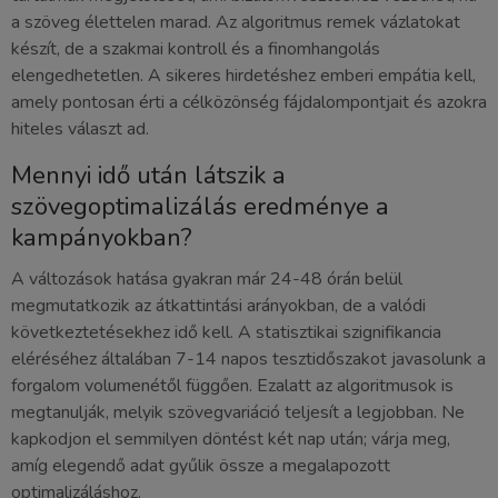
a szöveg élettelen marad. Az algoritmus remek vázlatokat
készít, de a szakmai kontroll és a finomhangolás
elengedhetetlen. A sikeres hirdetéshez emberi empátia kell,
amely pontosan érti a célközönség fájdalompontjait és azokra
hiteles választ ad.
Mennyi idő után látszik a
szövegoptimalizálás eredménye a
kampányokban?
A változások hatása gyakran már 24-48 órán belül
megmutatkozik az átkattintási arányokban, de a valódi
következtetésekhez idő kell. A statisztikai szignifikancia
eléréséhez általában 7-14 napos tesztidőszakot javasolunk a
forgalom volumenétől függően. Ezalatt az algoritmusok is
megtanulják, melyik szövegvariáció teljesít a legjobban. Ne
kapkodjon el semmilyen döntést két nap után; várja meg,
amíg elegendő adat gyűlik össze a megalapozott
optimalizáláshoz.