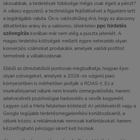
okosabbak, a hirdetések többsége mégis csak égeti a pénzt?
A válasz egyszerű: a technológia fejlődésével a figyelem lett
a legdrágább valuta. Ön is valószínűleg érzi, hogy az alacsony
átkattintási arány és a sablonos, lélektelen
ppc hirdetés
korában már nem elég a puszta jelenlét. A
szövegírás
magas hirdetési költségek mellett egyre nehezebb olyan
konverziós számokat produkálni, amelyek valódi profitot
termelnek a vállalkozásnak.
Ebből az útmutatóból pontosan megtudhatja, hogyan írjon
olyan szövegeket, amelyek a 2026-os szigorú piaci
környezetben is mérhetően javítják a ROAS-t. Ez a
munkafolyamat nálunk nem kreatív önmegvalósítás, hanem
adatvezérelt pszichológiai hadviselés a vevők kegyeiért.
Legyen szó a Meta felületein kötelező AI-jelölésekről vagy a
Google legújabb hirdetésmegjelenítési korlátozásairól, a
célunk közös: a reklámoknak nemcsak kattintásokat, hanem
kézzelfogható pénzügyi sikert kell hozniuk.