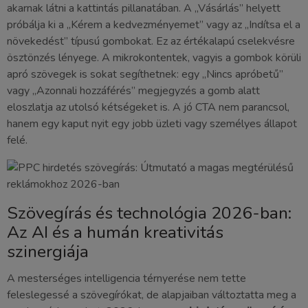
akarnak látni a kattintás pillanatában. A „Vásárlás” helyett
próbálja ki a „Kérem a kedvezményemet” vagy az „Indítsa el a
növekedést” típusú gombokat. Ez az értékalapú cselekvésre
ösztönzés lényege. A mikrokontentek, vagyis a gombok körüli
apró szövegek is sokat segíthetnek: egy „Nincs apróbetű”
vagy „Azonnali hozzáférés” megjegyzés a gomb alatt
eloszlatja az utolsó kétségeket is. A jó CTA nem parancsol,
hanem egy kaput nyit egy jobb üzleti vagy személyes állapot
felé.
Szövegírás és technológia 2026-ban:
Az AI és a humán kreativitás
szinergiája
A mesterséges intelligencia térnyerése nem tette
feleslegessé a szövegírókat, de alapjaiban változtatta meg a