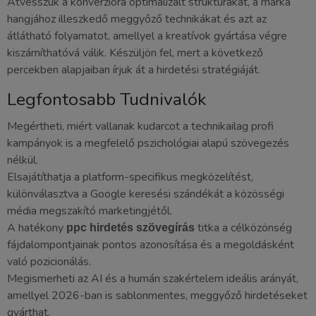
Átvesszük a konverzióra optimalizált struktúrákat, a márka
hangjához illeszkedő meggyőző technikákat és azt az
átlátható folyamatot, amellyel a kreatívok gyártása végre
kiszámíthatóvá válik. Készüljön fel, mert a következő
percekben alapjaiban írjuk át a hirdetési stratégiáját.
Legfontosabb Tudnivalók
Megértheti, miért vallanak kudarcot a technikailag profi
kampányok is a megfelelő pszichológiai alapú szövegezés
nélkül.
Elsajátíthatja a platform-specifikus megközelítést,
különválasztva a Google keresési szándékát a közösségi
média megszakító marketingjétől.
A hatékony
titka a célközönség
ppc hirdetés szövegírás
fájdalompontjainak pontos azonosítása és a megoldásként
való pozicionálás.
Megismerheti az AI és a humán szakértelem ideális arányát,
amellyel 2026-ban is sablonmentes, meggyőző hirdetéseket
gyárthat.