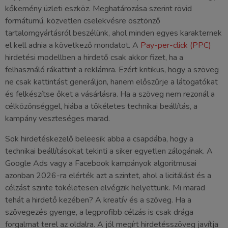
kőkemény üzleti eszköz. Meghatározása szerint rövid
formátumú, közvetlen cselekvésre ösztönző
tartalomgyártásról beszélünk, ahol minden egyes karakternek
el kell adnia a következő mondatot. A
Pay-per-click (PPC)
hirdetési modellben a hirdető csak akkor fizet, ha a
felhasználó rákattint a reklámra. Ezért kritikus, hogy a szöveg
ne csak kattintást generáljon, hanem előszűrje a látogatókat
és felkészítse őket a vásárlásra. Ha a szöveg nem rezonál a
célközönséggel, hiába a tökéletes technikai beállítás, a
kampány veszteséges marad.
Sok hirdetéskezelő beleesik abba a csapdába, hogy a
technikai beállításokat tekinti a siker egyetlen zálogának. A
Google Ads vagy a Facebook kampányok algoritmusai
azonban 2026-ra elérték azt a szintet, ahol a licitálást és a
célzást szinte tökéletesen elvégzik helyettünk. Mi marad
tehát a hirdető kezében? A kreatív és a szöveg. Ha a
szövegezés gyenge, a legprofibb célzás is csak drága
forgalmat terel az oldalra. A jól megírt hirdetésszöveg javítja