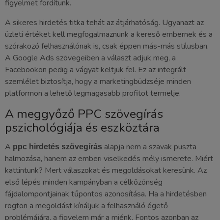
figyelmet fordítunk.
A sikeres hirdetés titka tehát az átjárhatóság. Ugyanazt az
üzleti értéket kell megfogalmaznunk a kereső embernek és a
szórakozó felhasználónak is, csak éppen más-más stílusban.
A Google Ads szövegeiben a választ adjuk meg, a
Facebookon pedig a vágyat keltjük fel. Ez az integrált
szemlélet biztosítja, hogy a marketingbüdzséje minden
platformon a lehető legmagasabb profitot termelje.
A meggyőző PPC szövegírás
pszichológiája és eszköztára
A
alapja nem a szavak puszta
ppc hirdetés szövegírás
halmozása, hanem az emberi viselkedés mély ismerete. Miért
kattintunk? Mert válaszokat és megoldásokat keresünk. Az
első lépés minden kampányban a célközönség
fájdalompontjainak tűpontos azonosítása. Ha a hirdetésben
rögtön a megoldást kínáljuk a felhasználó égető
problémájára, a figyelem már a miénk. Fontos azonban az