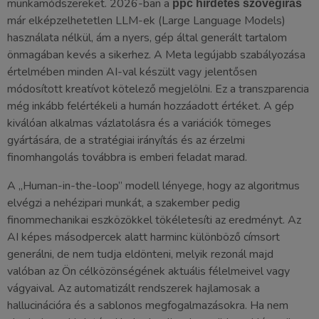
munkamódszereket. 2026-ban a
ppc hirdetés szövegírás
már elképzelhetetlen LLM-ek (Large Language Models)
használata nélkül, ám a nyers, gép által generált tartalom
önmagában kevés a sikerhez. A Meta legújabb szabályozása
értelmében minden AI-val készült vagy jelentősen
módosított kreatívot kötelező megjelölni. Ez a transzparencia
még inkább felértékeli a humán hozzáadott értéket. A gép
kiválóan alkalmas vázlatolásra és a variációk tömeges
gyártására, de a stratégiai irányítás és az érzelmi
finomhangolás továbbra is emberi feladat marad.
A „Human-in-the-loop” modell lényege, hogy az algoritmus
elvégzi a nehézipari munkát, a szakember pedig
finommechanikai eszközökkel tökéletesíti az eredményt. Az
AI képes másodpercek alatt harminc különböző címsort
generálni, de nem tudja eldönteni, melyik rezonál majd
valóban az Ön célközönségének aktuális félelmeivel vagy
vágyaival. Az automatizált rendszerek hajlamosak a
hallucinációra és a sablonos megfogalmazásokra. Ha nem