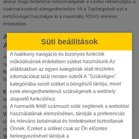
akarja, hogy hirdetései beleolvadjanak a szürke reklámzajba, a
szakmai kontroll elengedhetetlen. Mi a Toptargetnél ezt a
kettősséget használjuk ki a maximális ROAS elérése
érdekében.
Adatvezérelt szövegírás: miből tanul az
Süti beállítások
AI?
A hatékony navigáció és bizonyos funkciók
Az AI hatékonysága a betáplált adatok minőségétől függ.
működésének érdekében sütiket használunk.Az
Nem elég egy egyszerű promptot írni. A sikeres
ppc
alábbiakban az egyes kategóriák alatt részletes
alapja a kontextus. Mi az alábbi
hirdetés szövegírás
információkat talál minden sütiről.A "Szükséges"
forrásokat használjuk az algoritmusok tanításához:
kategóriába sorolt sütiket a böngésző tárolja, mivel
Betápláljuk a korábbi kampányok
ezek elengedhetetlenül szükségesek a webhely
Konverziós statisztikák:
legjobban teljesítő szövegeit, hogy az AI értse a sikeres
alapvető funkcióihoz.
mintázatokat.
A harmadik féltől származó sütik segítenek a weboldal
A vásárlók által használt
használatának elemzésében, tárolják a preferenciáit
Valós ügyfélvélemények:
kifejezések és feltett kérdések beépítése a promptokba
és releváns tartalmakat és hirdetéseket biztosítanak
segít a természetes hangvétel megőrzésében.
Önnek. Ezeket a sütiket csak az Ön előzetes
Algoritmusok segítségével
beleegyezésével tároljuk a
Versenytárs-elemzés: