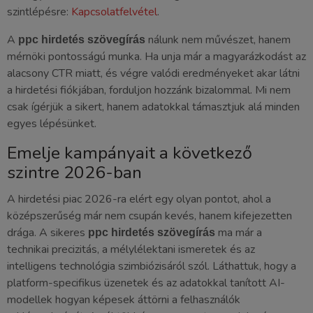
szintlépésre:
Kapcsolatfelvétel
.
A
nálunk nem művészet, hanem
ppc hirdetés szövegírás
mérnöki pontosságú munka. Ha unja már a magyarázkodást az
alacsony CTR miatt, és végre valódi eredményeket akar látni
a hirdetési fiókjában, forduljon hozzánk bizalommal. Mi nem
csak ígérjük a sikert, hanem adatokkal támasztjuk alá minden
egyes lépésünket.
Emelje kampányait a következő
szintre 2026-ban
A hirdetési piac 2026-ra elért egy olyan pontot, ahol a
középszerűség már nem csupán kevés, hanem kifejezetten
drága. A sikeres
ma már a
ppc hirdetés szövegírás
technikai precizitás, a mélylélektani ismeretek és az
intelligens technológia szimbiózisáról szól. Láthattuk, hogy a
platform-specifikus üzenetek és az adatokkal tanított AI-
modellek hogyan képesek áttörni a felhasználók