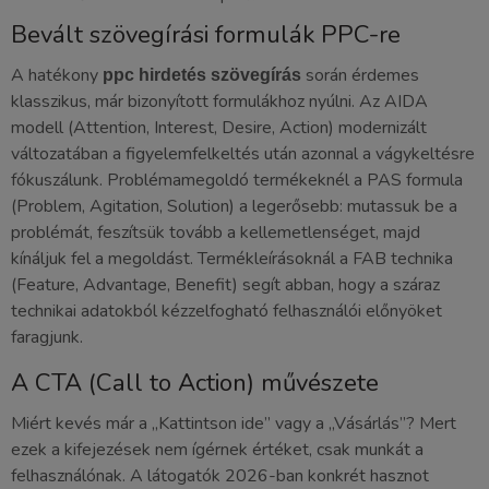
Bevált szövegírási formulák PPC-re
A hatékony
során érdemes
ppc hirdetés szövegírás
klasszikus, már bizonyított formulákhoz nyúlni. Az AIDA
modell (Attention, Interest, Desire, Action) modernizált
változatában a figyelemfelkeltés után azonnal a vágykeltésre
fókuszálunk. Problémamegoldó termékeknél a PAS formula
(Problem, Agitation, Solution) a legerősebb: mutassuk be a
problémát, feszítsük tovább a kellemetlenséget, majd
kínáljuk fel a megoldást. Termékleírásoknál a FAB technika
(Feature, Advantage, Benefit) segít abban, hogy a száraz
technikai adatokból kézzelfogható felhasználói előnyöket
faragjunk.
A CTA (Call to Action) művészete
Miért kevés már a „Kattintson ide” vagy a „Vásárlás”? Mert
ezek a kifejezések nem ígérnek értéket, csak munkát a
felhasználónak. A látogatók 2026-ban konkrét hasznot