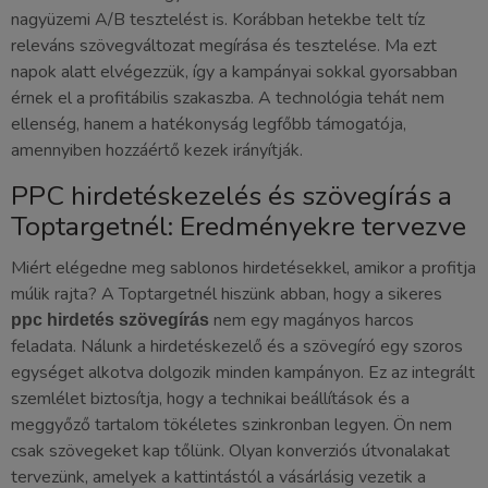
nagyüzemi A/B tesztelést is. Korábban hetekbe telt tíz
releváns szövegváltozat megírása és tesztelése. Ma ezt
napok alatt elvégezzük, így a kampányai sokkal gyorsabban
érnek el a profitábilis szakaszba. A technológia tehát nem
ellenség, hanem a hatékonyság legfőbb támogatója,
amennyiben hozzáértő kezek irányítják.
PPC hirdetéskezelés és szövegírás a
Toptargetnél: Eredményekre tervezve
Miért elégedne meg sablonos hirdetésekkel, amikor a profitja
múlik rajta? A Toptargetnél hiszünk abban, hogy a sikeres
nem egy magányos harcos
ppc hirdetés szövegírás
feladata. Nálunk a hirdetéskezelő és a szövegíró egy szoros
egységet alkotva dolgozik minden kampányon. Ez az integrált
szemlélet biztosítja, hogy a technikai beállítások és a
meggyőző tartalom tökéletes szinkronban legyen. Ön nem
csak szövegeket kap tőlünk. Olyan konverziós útvonalakat
tervezünk, amelyek a kattintástól a vásárlásig vezetik a