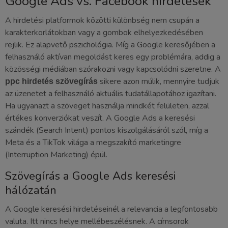
Google Ads vs. Facebook hirdetések
A hirdetési platformok közötti különbség nem csupán a
karakterkorlátokban vagy a gombok elhelyezkedésében
rejlik. Ez alapvető pszichológia. Míg a Google keresőjében a
felhasználó aktívan megoldást keres egy problémára, addig a
közösségi médiában szórakozni vagy kapcsolódni szeretne. A
sikere azon múlik, mennyire tudjuk
ppc hirdetés szövegírás
az üzenetet a felhasználó aktuális tudatállapotához igazítani.
Ha ugyanazt a szöveget használja mindkét felületen, azzal
értékes konverziókat veszít. A Google Ads a keresési
szándék (Search Intent) pontos kiszolgálásáról szól, míg a
Meta és a TikTok világa a megszakító marketingre
(Interruption Marketing) épül.
Szövegírás a Google Ads keresési
hálózatán
A Google keresési hirdetéseinél a relevancia a legfontosabb
valuta. Itt nincs helye mellébeszélésnek. A címsorok