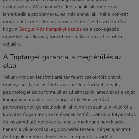
szakaszaihoz. Más hangvétel kell annak, aki még csak
ismerkedik a problémával, és más annak, aki már a konkrét
megoldást keresi. Ez az alapos előkészítés teszi lehetővé,
hogy a
Google Ads kampánykezelés
és a szövegezés
egyetlen, hatékony gépezetként működjön az Ön üzleti
céljaiért.
A Toptarget garancia: a megtérülés az
első
Nálunk minden leütött karakter felett szakértői kontroll
érvényesül. Nem kísérletezünk az Ön pénzével; bevált,
pszichológiai alapú formulákat alkalmazunk, amelyeket a saját
kampányadataink ezerszer igazoltak. Hosszú távú
partnerségben gondolkodunk, ahol mi vesszük le a válláról a
komplex folyamatok kezelésének terhét. Célunk a folyamatos
és kiszámítható növekedés, ahol a marketing nem kiadás,
hanem a vállalkozása legjobb befektetése. Kérjen ajánlatot,
és tegyük rendbe a hirdetéseit még ma. Itt az idő a