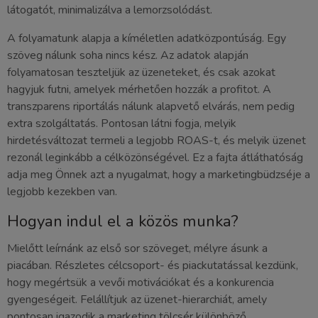
látogatót, minimalizálva a lemorzsolódást.
A folyamatunk alapja a kíméletlen adatközpontúság. Egy
szöveg nálunk soha nincs kész. Az adatok alapján
folyamatosan teszteljük az üzeneteket, és csak azokat
hagyjuk futni, amelyek mérhetően hozzák a profitot. A
transzparens riportálás nálunk alapvető elvárás, nem pedig
extra szolgáltatás. Pontosan látni fogja, melyik
hirdetésváltozat termeli a legjobb ROAS-t, és melyik üzenet
rezonál leginkább a célközönségével. Ez a fajta átláthatóság
adja meg Önnek azt a nyugalmat, hogy a marketingbüdzséje a
legjobb kezekben van.
Hogyan indul el a közös munka?
Mielőtt leírnánk az első sor szöveget, mélyre ásunk a
piacában. Részletes célcsoport- és piackutatással kezdünk,
hogy megértsük a vevői motivációkat és a konkurencia
gyengeségeit. Felállítjuk az üzenet-hierarchiát, amely
pontosan igazodik a marketing tölcsér különböző