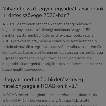
Milyen hosszú legyen egy ideális Facebook
hirdetés szövege 2026-ban?
A 2026-os trendek szerint a két szélsőség működik a
leghatékonyabban a közösségi médiában. Vagy a 150
karakter alatti, rendkívül ütős és direkt üzenetek, vagy a
2000 karakter feletti, mélyen edukáló és történetmesélő
tartalmak hozzák a legtöbb konverziót. A választás a termék
komplexitásától és a célközönség tudatossági szintjétől függ.
Egyszerű terméknél legyen rövid és lényegre törő, míg
magasabb árkategóriájú szolgáltatásoknál használjon hosszú,
bizalomépítő szövegeket.
Hogyan mérhető a hirdetésszöveg
hatékonysága a ROAS-on kívül?
A ROAS mellett a legfontosabb mérőszám az átkattintási
arány (CTR) és a konverziós arány. Google Ads esetén