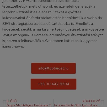
jelenthet. A PPC hirdetésekben rövid idő alatt
letesztelhetjük, mely címsorok és üzenetek generálják a
legtöbb kattintást és eladást. Ezeket a győztes
kulcsszavakat és fordulatokat aztán beépíthetjük a weboldal
SEO stratégiájába és állandó tartalmaiba is. Emellett a
hirdetések segítik a márkaismertség növelését, ami közvetve
javítja az organikus keresési eredmények átkattintási arányát
is, hiszen a felhasználók szívesebben kattintanak egy már
ismert névre.
info@toptarget.hu
+36 30 442 8304
ELŐZŐ
KÖVETKEZŐ
Google Ads intelligens kampányok 2026: Útmutató a hatékony hirdetéskezeléshez
Tartalom frissítés SEO: Így hozd ki a maximumot a régi cikkeidből 2026-ban