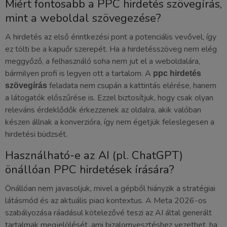
Miért fontosabb a PPC hirdetés szövegírás,
mint a weboldal szövegezése?
A hirdetés az első érintkezési pont a potenciális vevővel, így
ez tölti be a kapuőr szerepét. Ha a hirdetésszöveg nem elég
meggyőző, a felhasználó soha nem jut el a weboldalára,
bármilyen profi is legyen ott a tartalom. A
ppc hirdetés
feladata nem csupán a kattintás elérése, hanem
szövegírás
a látogatók előszűrése is. Ezzel biztosítjuk, hogy csak olyan
releváns érdeklődők érkezzenek az oldalra, akik valóban
készen állnak a konverzióra, így nem égetjük feleslegesen a
hirdetési büdzsét.
Használható-e az AI (pl. ChatGPT)
önállóan PPC hirdetések írására?
Önállóan nem javasoljuk, mivel a gépből hiányzik a stratégiai
látásmód és az aktuális piaci kontextus. A Meta 2026-os
szabályozása ráadásul kötelezővé teszi az AI által generált
tartalmak megjelölését, ami bizalomvesztéshez vezethet, ha