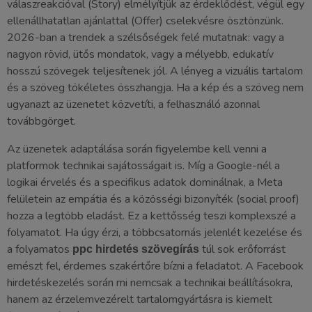
válaszreakcióval (Story) elmélyítjük az érdeklődést, végül egy
ellenállhatatlan ajánlattal (Offer) cselekvésre ösztönzünk.
2026-ban a trendek a szélsőségek felé mutatnak: vagy a
nagyon rövid, ütős mondatok, vagy a mélyebb, edukatív
hosszú szövegek teljesítenek jól. A lényeg a vizuális tartalom
és a szöveg tökéletes összhangja. Ha a kép és a szöveg nem
ugyanazt az üzenetet közvetíti, a felhasználó azonnal
továbbgörget.
Az üzenetek adaptálása során figyelembe kell venni a
platformok technikai sajátosságait is. Míg a Google-nél a
logikai érvelés és a specifikus adatok dominálnak, a Meta
felületein az empátia és a közösségi bizonyíték (social proof)
hozza a legtöbb eladást. Ez a kettősség teszi komplexszé a
folyamatot. Ha úgy érzi, a többcsatornás jelenlét kezelése és
a folyamatos
túl sok erőforrást
ppc hirdetés szövegírás
emészt fel, érdemes szakértőre bízni a feladatot. A Facebook
hirdetéskezelés során mi nemcsak a technikai beállításokra,
hanem az érzelemvezérelt tartalomgyártásra is kiemelt