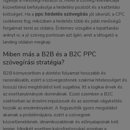
figyelje a minőségi mutatót is, mivel a szöveg relevanciája
közvetlenül befolyásolja a hirdetési pozíciót és a kattintási
költséget. Ha a
jól sikerült, a CPC
ppc hirdetés szövegírás
csökkenni fog, miközben a hirdetés több és jobb minőségű
forgalmat terel az oldalra. Érdemes vizsgálni a lepattanási
arányt is; a jó szöveg pontosan azt ígéri, amit a látogató a
landing oldalon megkap.
Miben más a B2B és a B2C PPC
szövegírási stratégia?
B2B környezetben a döntési folyamat hosszabb és
racionálisabb, ezért a szövegezésnek szakmai hitelességet és
hosszú távú megtérülést kell sugallnia. Itt a logikai érvek és
az esettanulmányok dominálnak. Ezzel szemben a B2C
szektorban az érzelmi impulzusok és az azonnali vágykeltés
hozzák az eredményeket. A fogyasztók gyors megoldást
akarnak a problémájukra, ezért a szövegnek
közvetlenebbnek, dinamikusabbnak és előnyalapúnak kell
lennie. Mindkét esetben kulcsfontosságú azonban a