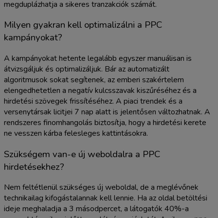
megduplázhatja a sikeres tranzakciók számát.
Milyen gyakran kell optimalizálni a PPC
kampányokat?
A kampányokat hetente legalább egyszer manuálisan is
átvizsgáljuk és optimalizáljuk. Bár az automatizált
algoritmusok sokat segítenek, az emberi szakértelem
elengedhetetlen a negatív kulcsszavak kiszűréséhez és a
hirdetési szövegek frissítéséhez. A piaci trendek és a
versenytársak licitjei 7 nap alatt is jelentősen változhatnak. A
rendszeres finomhangolás biztosítja, hogy a hirdetési kerete
ne vesszen kárba felesleges kattintásokra.
Szükségem van-e új weboldalra a PPC
hirdetésekhez?
Nem feltétlenül szükséges új weboldal, de a meglévőnek
technikailag kifogástalannak kell lennie. Ha az oldal betöltési
ideje meghaladja a 3 másodpercet, a látogatók 40%-a