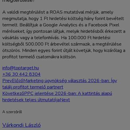
A valódi megtérülést a ROAS mutatóval mérjük, amely
megmutatja, hogy 1 Ft hirdetési költség hány forint bevételt
termelt. Beállítjuk a Google Analytics és a Facebook Pixel
méréseket, így pontosan látjuk, melyik hirdetésből érkezett a
vásárlás vagy a telefonhívás. Ha 100.000 Ft hirdetési
költségből 500.000 Ft árbevétel származik, a megtérülése
ötszörös. Minden egyes forint útját követjük, hogy kizárólag a
profitot termelő csatornákra költsön.
info@toptarget.hu
+36 30 442 8304
Prev
Előző
Marketing ügynökség választás 2026-ban: Így
találj profitot termelő partnert
Következő
PPC jelentése 2026-ban: A kattintás alapú
hirdetések teljes útmutatója
Next
A szerzőről
Várkondi László