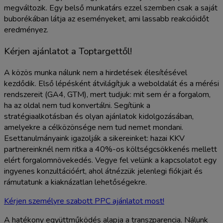
megváltozik. Egy belső munkatárs ezzel szemben csak a saját
buborékában látja az eseményeket, ami lassabb reakcióidőt
eredményez.
Kérjen ajánlatot a Toptargettől!
A közös munka nálunk nem a hirdetések élesítésével
kezdődik. Első lépésként átvilágítjuk a weboldalát és a mérési
rendszereit (GA4, GTM), mert tudjuk: mit sem ér a forgalom,
ha az oldal nem tud konvertálni. Segítünk a
stratégiaalkotásban és olyan ajánlatok kidolgozásában,
amelyekre a célközönsége nem tud nemet mondani.
Esettanulmányaink igazolják a sikereinket: hazai KKV
partnereinknél nem ritka a 40%-os költségcsökkenés mellett
elért forgalomnövekedés. Vegye fel velünk a kapcsolatot egy
ingyenes konzultációért, ahol átnézzük jelenlegi fiókjait és
rámutatunk a kiaknázatlan lehetőségekre.
Kérjen személyre szabott PPC ajánlatot most!
A hatékony együttműködés alapja a transzparencia. Nálunk