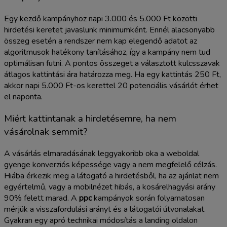
Egy kezdő kampányhoz napi 3.000 és 5.000 Ft közötti
hirdetési keretet javaslunk minimumként. Ennél alacsonyabb
összeg esetén a rendszer nem kap elegendő adatot az
algoritmusok hatékony tanításához, így a kampány nem tud
optimálisan futni. A pontos összeget a választott kulcsszavak
átlagos kattintási ára határozza meg. Ha egy kattintás 250 Ft,
akkor napi 5.000 Ft-os kerettel 20 potenciális vásárlót érhet
el naponta.
Miért kattintanak a hirdetésemre, ha nem
vásárolnak semmit?
A vásárlás elmaradásának leggyakoribb oka a weboldal
gyenge konverziós képessége vagy a nem megfelelő célzás.
Hiába érkezik meg a látogató a hirdetésből, ha az ajánlat nem
egyértelmű, vagy a mobilnézet hibás, a kosárelhagyási arány
90% felett marad. A
ppc
kampányok során folyamatosan
mérjük a visszafordulási arányt és a látogatói útvonalakat.
Gyakran egy apró technikai módosítás a landing oldalon