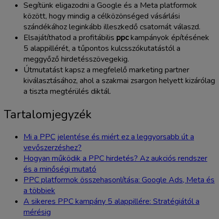
Segítünk eligazodni a Google és a Meta platformok
között, hogy mindig a célközönséged vásárlási
szándékához leginkább illeszkedő csatornát válaszd.
Elsajátíthatod a profitábilis
ppc
kampányok építésének
5 alappillérét, a tűpontos kulcsszókutatástól a
meggyőző hirdetésszövegekig.
Útmutatást kapsz a megfelelő marketing partner
kiválasztásához, ahol a szakmai zsargon helyett kizárólag
a tiszta megtérülés diktál.
Tartalomjegyzék
Mi a PPC jelentése és miért ez a leggyorsabb út a
vevőszerzéshez?
Hogyan működik a PPC hirdetés? Az aukciós rendszer
és a minőségi mutató
PPC platformok összehasonlítása: Google Ads, Meta és
a többiek
A sikeres PPC kampány 5 alappillére: Stratégiától a
mérésig