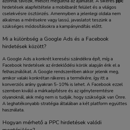
azonnal távozik, mielőtt meglátná az ajánlatát. A sikeres
ppc
hirdetések alapfeltétele a mobilbarát felület és a világos
cselekvésre ösztönzés. Amennyiben a jelenlegi oldala nem
alkalmas a mérésekre vagy lassú, javaslatot teszünk a
szükséges módosításokra a kampányindítás előtt.
Mi a különbség a Google Ads és a Facebook
hirdetések között?
A Google Ads a konkrét keresési szándékra épít, míg a
Facebook hirdetések az érdeklődési körök alapján érik el a
felhasználókat. A Google rendszerében akkor jelenik meg,
amikor valaki konkrétan rákeres a termékére, így itt a
konverziós arány gyakran 5-10% is lehet. A Facebook ezzel
szemben kiváló a márkaépítésre és az igényteremtésre
olyanoknál, akik még nem is tudják, hogy szükségük van Önre.
A leghatékonyabb stratégia általában a két platform együttes
használata.
Hogyan mérhető a PPC hirdetések valódi
megtérülése?