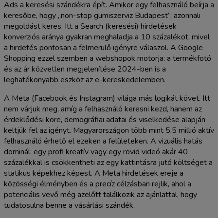
Ads a keresési szándékra épít. Amikor egy felhasználó beírja a
keresőbe, hogy „non-stop gumiszerviz Budapest”, azonnali
megoldást keres. Itt a Search (keresési) hirdetések
konverziós aránya gyakran meghaladja a 10 százalékot, mivel
a hirdetés pontosan a felmerülő igényre válaszol. A Google
Shopping ezzel szemben a webshopok motorja: a termékfotó
és az ár közvetlen megjelenítése 2024-ben is a
leghatékonyabb eszköz az e-kereskedelemben.
A Meta (Facebook és Instagram) világa más logikát követ. Itt
nem várjuk meg, amíg a felhasználó keresni kezd, hanem az
érdeklődési köre, demográfiai adatai és viselkedése alapján
keltjük fel az igényt. Magyarországon több mint 5,5 millió aktív
felhasználó érhető el ezeken a felületeken. A vizuális hatás
dominál: egy profi kreatív vagy egy rövid videó akár 40
százalékkal is csökkentheti az egy kattintásra jutó költséget a
statikus képekhez képest. A Meta hirdetések ereje a
közösségi élményben és a precíz célzásban rejlik, ahol a
potenciális vevő még azelőtt találkozik az ajánlattal, hogy
tudatosulna benne a vásárlási szándék.