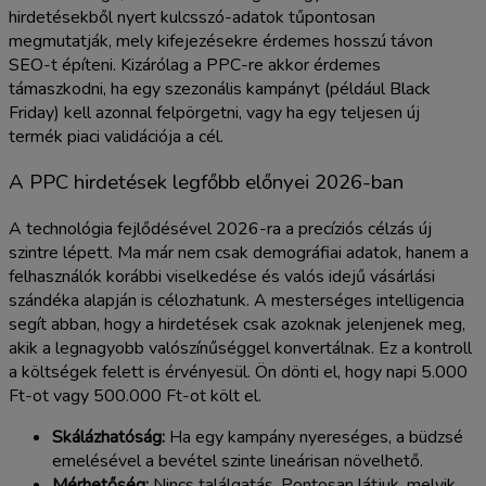
hirdetésekből nyert kulcsszó-adatok tűpontosan
megmutatják, mely kifejezésekre érdemes hosszú távon
SEO-t építeni. Kizárólag a PPC-re akkor érdemes
támaszkodni, ha egy szezonális kampányt (például Black
Friday) kell azonnal felpörgetni, vagy ha egy teljesen új
termék piaci validációja a cél.
A PPC hirdetések legfőbb előnyei 2026-ban
A technológia fejlődésével 2026-ra a precíziós célzás új
szintre lépett. Ma már nem csak demográfiai adatok, hanem a
felhasználók korábbi viselkedése és valós idejű vásárlási
szándéka alapján is célozhatunk. A mesterséges intelligencia
segít abban, hogy a hirdetések csak azoknak jelenjenek meg,
akik a legnagyobb valószínűséggel konvertálnak. Ez a kontroll
a költségek felett is érvényesül. Ön dönti el, hogy napi 5.000
Ft-ot vagy 500.000 Ft-ot költ el.
Skálázhatóság:
Ha egy kampány nyereséges, a büdzsé
emelésével a bevétel szinte lineárisan növelhető.
Mérhetőség:
Nincs találgatás. Pontosan látjuk, melyik