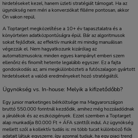
hirdetéseket kezel, hanem üzleti stratégiát támogat. Ha az
ügynökség nem méri a konverziókat fillérre pontosan, akkor
Ön vakon repül.
A Toptarget megközelítése a 10+ év tapasztalatra és a
könyörtelen adatközpontúságra épül. Bár az algoritmusok
sokat fejlődtek, az effektív munkát mi mindig manuálisan
végezzük el. Nem hagyatkozunk kizárólag az
automatizmusokra; minden egyes kampányt emberi szem
ellenőriz és finomít hetente legalább egyszer. Ez a fajta
gondoskodás az, ami megkülönbözteti a futószalagon gyártott
hirdetéseket a valódi eredményeket hozó stratégiától.
Ügynökség vs. In-house: Melyik a kifizetődőbb?
Egy junior marketinges bérköltsége ma Magyarországon
bruttó 550.000 forintnál kezdődik, amihez még hozzáadódnak
a járulékok és az eszközigények. Ezzel szemben a Toptarget
alap munkadíja 80.000 Ft + ÁFA szinttől indul. Az ügynökség
mellett szól a kollektív tudás is: mi több tucat különböző fiók
adatait látjuk egyszerre, így azonnal tudjuk, ha egy piaci trend