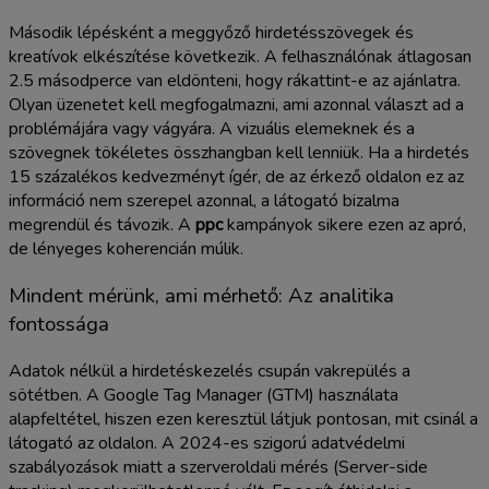
Második lépésként a meggyőző hirdetésszövegek és
kreatívok elkészítése következik. A felhasználónak átlagosan
2.5 másodperce van eldönteni, hogy rákattint-e az ajánlatra.
Olyan üzenetet kell megfogalmazni, ami azonnal választ ad a
problémájára vagy vágyára. A vizuális elemeknek és a
szövegnek tökéletes összhangban kell lenniük. Ha a hirdetés
15 százalékos kedvezményt ígér, de az érkező oldalon ez az
információ nem szerepel azonnal, a látogató bizalma
megrendül és távozik. A
ppc
kampányok sikere ezen az apró,
de lényeges koherencián múlik.
Mindent mérünk, ami mérhető: Az analitika
fontossága
Adatok nélkül a hirdetéskezelés csupán vakrepülés a
sötétben. A Google Tag Manager (GTM) használata
alapfeltétel, hiszen ezen keresztül látjuk pontosan, mit csinál a
látogató az oldalon. A 2024-es szigorú adatvédelmi
szabályozások miatt a szerveroldali mérés (Server-side