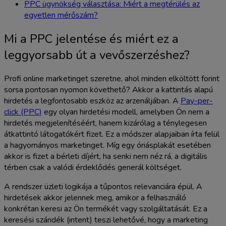
PPC ügynökség választása: Miért a megtérülés az
egyetlen mérőszám?
Mi a PPC jelentése és miért ez a
leggyorsabb út a vevőszerzéshez?
Profi online marketinget szeretne, ahol minden elköltött forint
sorsa pontosan nyomon követhető? Akkor a kattintás alapú
hirdetés a legfontosabb eszköz az arzenáljában. A
Pay-per-
click (PPC)
egy olyan hirdetési modell, amelyben Ön nem a
hirdetés megjelenítéséért, hanem kizárólag a ténylegesen
átkattintó látogatókért fizet. Ez a módszer alapjaiban írta felül
a hagyományos marketinget. Míg egy óriásplakát esetében
akkor is fizet a bérleti díjért, ha senki nem néz rá, a digitális
térben csak a valódi érdeklődés generál költséget.
A rendszer üzleti logikája a tűpontos relevanciára épül. A
hirdetések akkor jelennek meg, amikor a felhasználó
konkrétan keresi az Ön termékét vagy szolgáltatását. Ez a
keresési szándék (intent) teszi lehetővé, hogy a marketing