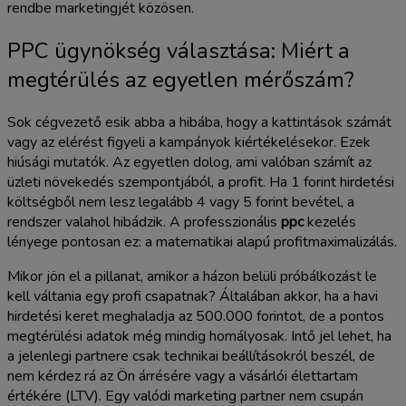
rendbe marketingjét közösen.
PPC ügynökség választása: Miért a
megtérülés az egyetlen mérőszám?
Sok cégvezető esik abba a hibába, hogy a kattintások számát
vagy az elérést figyeli a kampányok kiértékelésekor. Ezek
hiúsági mutatók. Az egyetlen dolog, ami valóban számít az
üzleti növekedés szempontjából, a profit. Ha 1 forint hirdetési
költségből nem lesz legalább 4 vagy 5 forint bevétel, a
rendszer valahol hibádzik. A professzionális
ppc
kezelés
lényege pontosan ez: a matematikai alapú profitmaximalizálás.
Mikor jön el a pillanat, amikor a házon belüli próbálkozást le
kell váltania egy profi csapatnak? Általában akkor, ha a havi
hirdetési keret meghaladja az 500.000 forintot, de a pontos
megtérülési adatok még mindig homályosak. Intő jel lehet, ha
a jelenlegi partnere csak technikai beállításokról beszél, de
nem kérdez rá az Ön árrésére vagy a vásárlói élettartam
értékére (LTV). Egy valódi marketing partner nem csupán