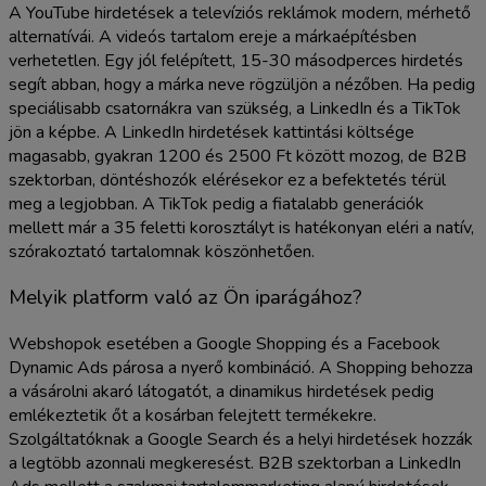
A YouTube hirdetések a televíziós reklámok modern, mérhető
alternatívái. A videós tartalom ereje a márkaépítésben
verhetetlen. Egy jól felépített, 15-30 másodperces hirdetés
segít abban, hogy a márka neve rögzüljön a nézőben. Ha pedig
speciálisabb csatornákra van szükség, a LinkedIn és a TikTok
jön a képbe. A LinkedIn hirdetések kattintási költsége
magasabb, gyakran 1200 és 2500 Ft között mozog, de B2B
szektorban, döntéshozók elérésekor ez a befektetés térül
meg a legjobban. A TikTok pedig a fiatalabb generációk
mellett már a 35 feletti korosztályt is hatékonyan eléri a natív,
szórakoztató tartalomnak köszönhetően.
Melyik platform való az Ön iparágához?
Webshopok esetében a Google Shopping és a Facebook
Dynamic Ads párosa a nyerő kombináció. A Shopping behozza
a vásárolni akaró látogatót, a dinamikus hirdetések pedig
emlékeztetik őt a kosárban felejtett termékekre.
Szolgáltatóknak a Google Search és a helyi hirdetések hozzák
a legtöbb azonnali megkeresést. B2B szektorban a LinkedIn