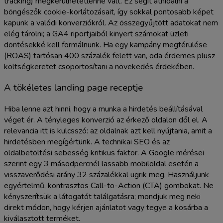
tracking) megkerülhetetlenné vált. Ez segít áthidalni a
böngészők cookie-korlátozásait, így sokkal pontosabb képet
kapunk a valódi konverziókról. Az összegyűjtött adatokat nem
elég tárolni; a GA4 riportjaiból kinyert számokat üzleti
döntésekké kell formálnunk. Ha egy kampány megtérülése
(ROAS) tartósan 400 százalék felett van, oda érdemes plusz
költségkeretet csoportosítani a növekedés érdekében.
A tökéletes landing page receptje
Hiba lenne azt hinni, hogy a munka a hirdetés beállításával
véget ér. A tényleges konverzió az érkező oldalon dől el. A
relevancia itt is kulcsszó: az oldalnak azt kell nyújtania, amit a
hirdetésben megígértünk. A technikai SEO és az
oldalbetöltési sebesség kritikus faktor. A Google mérései
szerint egy 3 másodpercnél lassabb mobiloldal esetén a
visszaverődési arány 32 százalékkal ugrik meg. Használjunk
egyértelmű, kontrasztos Call-to-Action (CTA) gombokat. Ne
kényszerítsük a látogatót találgatásra; mondjuk meg neki
direkt módon, hogy kérjen ajánlatot vagy tegye a kosárba a
kiválasztott terméket.