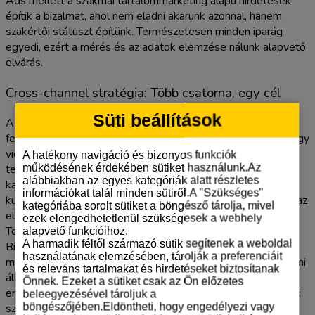
Ads mellett a szakmai tartalommarketing alapú hirdetések
építik a bizalmat, ahol nem eladni akarunk azonnal, hanem
szakértői státuszt építünk. Természetesen minden iparág
egyedi, ezért a mérés és az adatok elemzése nálunk alapvető
elvárás.
Cross-channel stratégia: Több csatorna, egy cél
Süti beállítások
A modern
ppc
kampányok ritkán állnak meg egyetlen
felületen. A vásárlói út ma már összetett: a felhasználó lát egy
videót a YouTube-on, később görgetés közben találkozik a
A hatékony navigáció és bizonyos funkciók
termékkel Facebookon, majd végül a Google keresőben
működésének érdekében sütiket használunk.Az
alábbiakban az egyes kategóriák alatt részletes
kattint rá a hirdetésre. A remarketing szerepe itt válik
információkat talál minden sütiről.A "Szükséges"
kulcsfontosságúvá. Segítünk visszahozni azt a látogatót, aki az
kategóriába sorolt sütiket a böngésző tárolja, mivel
első látogatáskor még nem állt készen a döntésre. A
ezek elengedhetetlenül szükségesek a webhely
Toptarget módszere az egységes üzenetkezelésben rejlik.
alapvető funkcióihoz.
A harmadik féltől származó sütik segítenek a weboldal
Biztosítjuk, hogy a hirdetések stílusa, ajánlata és hangvétele
használatának elemzésében, tárolják a preferenciáit
minden platformon ugyanazt a profizmust sugallja. Mindent mi
és releváns tartalmakat és hirdetéseket biztosítanak
állítunk be és optimalizálunk manuálisan, így Önnek csak az
Önnek. Ezeket a sütiket csak az Ön előzetes
eredményeket kell figyelnie. A siker titka a csatornák közötti
beleegyezésével tároljuk a
szinergia, ahol 1+1 nem kettő, hanem három lesz a
böngészőjében.Eldöntheti, hogy engedélyezi vagy