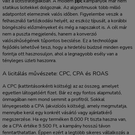
vált a licitstratégiákban. A modern
ppc
kampányok már nem
statikus licitekkel dolgoznak. Az algoritmusok több millió
adatpontot elemeznek valós időben. Figyelembe veszik a
felhasználó tartózkodási helyét, az eszköz típusát, a korábbi
böngészési előzményeket és még a napszakot is. A cél már
nem a puszta megjelenés, hanem a konverzió
valószínűségének tűpontos becslése. Ez a technológiai
fejlődés lehetővé teszi, hogy a hirdetési büdzsé minden egyes
forintja ott hasznosuljon, ahol a legnagyobb esély van a
tényleges üzleti haszonra.
A licitálás művészete: CPC, CPA és ROAS
A CPC (kattintásonkénti költség) az az összeg, amelyet
egyetlen látogatóért fizet. Bár ez egy fontos alapmutató,
önmagában nem mond semmit a profitról. Sokkal
lényegesebb a CPA (akvizíciós költség), amely megmutatja,
mennyibe kerül egy konkrét vásárló vagy ajánlatkérő
megszerzése. Ha egy terméken 8.000 Ft tiszta haszna van,
de a CPA értéke 9.500 Ft, a kampány hosszú távon
fenntarthatatlan. Éppen ezért a legtöbb sikeres vállalkozás a