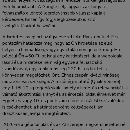
az első helyet. A valóságban a rendszer sokkal igazságosabb
és kifinomultabb. A Google célja ugyanis az, hogy a
felhasználó a lehető legrelevánsabb választ kapja a
kérdésére, hiszen így fogja legközelebb is az ő
szolgáltatásukat használni.
A hirdetési rangsort az úgynevezett Ad Rank dönti el. Ez a
pontszám határozza meg, hogy az Ön hirdetése az első
helyen, a harmadikon, vagy egyáltalán nem jelenik meg. Ha
például Ön 450 Ft-ot kínál egy kattintásért, de a weboldala
lassú és a hirdetése nem vág egybe a felhasználó
szándékával, egy konkurens cég 220 Ft-os licittel is
könnyedén megelőzheti Önt. Ehhez csupán kiváló minőségi
mutatóra van szüksége. A minőségi mutató (Quality Score)
egy 1-től 10-ig terjedő skála, amely a hirdetés relevanciáját, a
várható átkattintási arányt és az érkezési oldal élményét méri.
Egy 9-es vagy 10-es pontszám elérése akár 50 százalékkal
is csökkentheti a kattintásonkénti költségeket, ami
drasztikusan javítja a megtérülést.
2026-ra a gépi tanulás és az AI szerepe megkerülhetetlenné