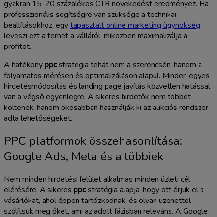
gyakran 15-20 százalékos CTR növekedést eredményez. Ha
professzionális segítségre van szüksége a technikai
beállításokhoz, egy
tapasztalt online marketing ügynökség
leveszi ezt a terhet a válláról, miközben maximalizálja a
profitot.
A hatékony
ppc
stratégia tehát nem a szerencsén, hanem a
folyamatos mérésen és optimalizáláson alapul. Minden egyes
hirdetésmódosítás és landing page javítás közvetlen hatással
van a végső egyenlegre. A sikeres hirdetők nem többet
költenek, hanem okosabban használják ki az aukciós rendszer
adta lehetőségeket.
PPC platformok összehasonlítása:
Google Ads, Meta és a többiek
Nem minden hirdetési felület alkalmas minden üzleti cél
elérésére. A sikeres
ppc
stratégia alapja, hogy ott érjük el a
vásárlókat, ahol éppen tartózkodnak, és olyan üzenettel
szólítsuk meg őket, ami az adott fázisban releváns. A Google