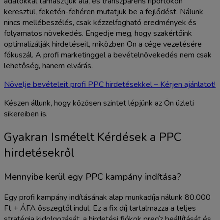
adatokkal támasztjuk alá, és transzparens riportokon
keresztül, feketén-fehéren mutatjuk be a fejlődést. Nálunk
nincs mellébeszélés, csak kézzelfogható eredmények és
folyamatos növekedés. Engedje meg, hogy szakértőink
optimalizálják hirdetéseit, miközben Ön a cége vezetésére
fókuszál. A profi marketinggel a bevételnövekedés nem csak
lehetőség, hanem elvárás.
Növelje bevételeit profi PPC hirdetésekkel – Kérjen ajánlatot!
Készen állunk, hogy közösen szintet lépjünk az Ön üzleti
sikereiben is.
Gyakran Ismételt Kérdések a PPC
hirdetésekről
Mennyibe kerül egy PPC kampány indítása?
Egy profi kampány indításának alap munkadíja nálunk 80.000
Ft + ÁFA összegtől indul. Ez a fix díj tartalmazza a teljes
stratégia kidolgozását, a hirdetési fiókok precíz beállítását és