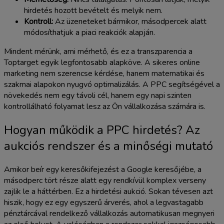
hirdetés hozott bevételt és melyik nem.
Kontroll:
Az üzeneteket bármikor, másodpercek alatt
módosíthatjuk a piaci reakciók alapján.
Mindent mérünk, ami mérhető, és ez a transzparencia a
Toptarget egyik legfontosabb alapköve. A sikeres online
marketing nem szerencse kérdése, hanem matematikai és
szakmai alapokon nyugvó optimalizálás. A PPC segítségével a
növekedés nem egy távoli cél, hanem egy napi szinten
kontrollálható folyamat lesz az Ön vállalkozása számára is.
Hogyan működik a PPC hirdetés? Az
aukciós rendszer és a minőségi mutató
Amikor beír egy keresőkifejezést a Google keresőjébe, a
másodperc tört része alatt egy rendkívül komplex verseny
zajlik le a háttérben. Ez a hirdetési aukció. Sokan tévesen azt
hiszik, hogy ez egy egyszerű árverés, ahol a legvastagabb
pénztárcával rendelkező vállalkozás automatikusan megnyeri