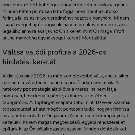
nincsenek rejtett költségek vagy érthetetlen szakzsargonok.
Minden héten pontosan látni fogja, hová ment az utolsó
forintja is, és az milyen eredményt hozott a konyhára. Mi nem
csupán végrehajtók vagyunk, hanem proaktív partnerek, akik
legalább annyira akarják az Ön sikerét, mint Ön maga. Profi
online marketing ügynökséget keres? Megtalálta!
Váltsa valódi profitra a 2026-os
hirdetési keretét
A digitális piac 2026-ra még komplexebbé válik, ahol a siker
már nem a véletlenen, hanem a precíz adatokon múlik. A
hatékony
ppc
stratégia alapköve a mérés; ha nem látja
pontosan, hova kerül a pénze, akkor csak sötétben
tapogatózik. A Toptarget csapata több mint 10 éves szakmai
tapasztalattal a háta mögött pontosan tudja, hogyan fordítsa
az algoritmusokat az Ön javára. Mi nem csupán kampányokat
kezelünk, hanem magas megtérülésű, egyedi rendszereket
építünk ki az Ön vállalkozására szabva. Minden döntésünket