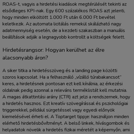
ROAS-t, vagyis a hirdetési kiadások megtérülését tekinti az
elsődleges KPI-nak. Egy 600 százalékos ROAS azt jelenti,
hogy minden elköltött 1.000 Ft után 6.000 Ft bevétel
keletkezik. Az automata licitálás remekül skálázható nagy
adatmennyiség esetén, de a kezdeti szakaszban a manuális
beállítások adják a legnagyobb kontrollt a költségek felett.
Hirdetésrangsor: Hogyan kerülhet az élre
alacsonyabb áron?
A siker titka a hirdetésszöveg és a landing page közötti
szoros kapcsolat. Ha a felhasználó „vízálló túrabakancsot”
keres, a hirdetésnek pontosan ezt kell kínálnia, az érkezési
oldalnak pedig azonnal a releváns terméklistát kell mutatnia.
A magas átkattintási arány (CTR) azt jelzi a rendszernek, hogy
a hirdetés hasznos. Ezt kreatív szövegírással és pszichológiai
triggerekkel, például sürgetéssel vagy egyedi előnyök
kiemelésével érheti el. A Toptarget tippje: használjon minden
elérhető hirdetésbővítményt. A belső linkek, hívásgombok és
helyadatok növelik a hirdetés fizikai méretét a képernyőn, ami