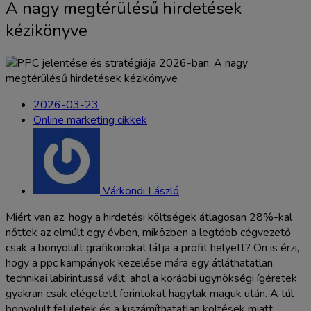
A nagy megtérülésű hirdetések
kézikönyve
2026-03-23
Online marketing cikkek
Várkondi László
Miért van az, hogy a hirdetési költségek átlagosan 28%-kal
nőttek az elmúlt egy évben, miközben a legtöbb cégvezető
csak a bonyolult grafikonokat látja a profit helyett? Ön is érzi,
hogy a ppc kampányok kezelése mára egy átláthatatlan,
technikai labirintussá vált, ahol a korábbi ügynökségi ígéretek
gyakran csak elégetett forintokat hagytak maguk után. A túl
bonyolult felületek és a kiszámíthatatlan költések miatt