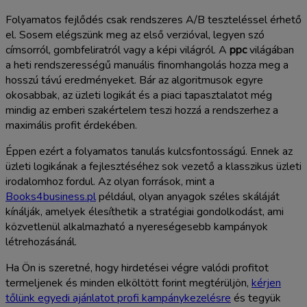
Folyamatos fejlődés csak rendszeres A/B teszteléssel érhető
el. Sosem elégszünk meg az első verzióval, legyen szó
címsorról, gombfeliratról vagy a képi világról. A
ppc
világában
a heti rendszerességű manuális finomhangolás hozza meg a
hosszú távú eredményeket. Bár az algoritmusok egyre
okosabbak, az üzleti logikát és a piaci tapasztalatot még
mindig az emberi szakértelem teszi hozzá a rendszerhez a
maximális profit érdekében.
Éppen ezért a folyamatos tanulás kulcsfontosságú. Ennek az
üzleti logikának a fejlesztéséhez sok vezető a klasszikus üzleti
irodalomhoz fordul. Az olyan források, mint a
Books4business.pl
például, olyan anyagok széles skáláját
kínálják, amelyek élesíthetik a stratégiai gondolkodást, ami
közvetlenül alkalmazható a nyereségesebb kampányok
létrehozásánál.
Ha Ön is szeretné, hogy hirdetései végre valódi profitot
termeljenek és minden elköltött forint megtérüljön,
kérjen
tőlünk egyedi ajánlatot profi kampánykezelésre
és tegyük