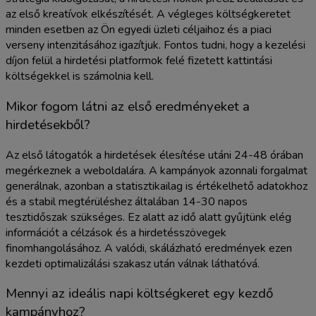
az első kreatívok elkészítését. A végleges költségkeretet
minden esetben az Ön egyedi üzleti céljaihoz és a piaci
verseny intenzitásához igazítjuk. Fontos tudni, hogy a kezelési
díjon felül a hirdetési platformok felé fizetett kattintási
költségekkel is számolnia kell.
Mikor fogom látni az első eredményeket a
hirdetésekből?
Az első látogatók a hirdetések élesítése utáni 24-48 órában
megérkeznek a weboldalára. A kampányok azonnali forgalmat
generálnak, azonban a statisztikailag is értékelhető adatokhoz
és a stabil megtérüléshez általában 14-30 napos
tesztidőszak szükséges. Ez alatt az idő alatt gyűjtünk elég
információt a célzások és a hirdetésszövegek
finomhangolásához. A valódi, skálázható eredmények ezen
kezdeti optimalizálási szakasz után válnak láthatóvá.
Mennyi az ideális napi költségkeret egy kezdő
kampányhoz?