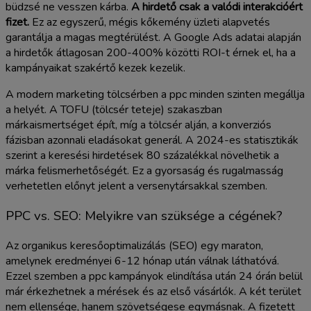
büdzsé ne vesszen kárba.
A hirdető csak a valódi interakcióért
fizet.
Ez az egyszerű, mégis kőkemény üzleti alapvetés
garantálja a magas megtérülést. A Google Ads adatai alapján
a hirdetők átlagosan 200-400% közötti ROI-t érnek el, ha a
kampányaikat szakértő kezek kezelik.
A modern marketing tölcsérben a ppc minden szinten megállja
a helyét. A TOFU (tölcsér teteje) szakaszban
márkaismertséget épít, míg a tölcsér alján, a konverziós
fázisban azonnali eladásokat generál. A 2024-es statisztikák
szerint a keresési hirdetések 80 százalékkal növelhetik a
márka felismerhetőségét. Ez a gyorsaság és rugalmasság
verhetetlen előnyt jelent a versenytársakkal szemben.
PPC vs. SEO: Melyikre van szüksége a cégének?
Az organikus keresőoptimalizálás (SEO) egy maraton,
amelynek eredményei 6-12 hónap után válnak láthatóvá.
Ezzel szemben a ppc kampányok elindítása után 24 órán belül
már érkezhetnek a mérések és az első vásárlók. A két terület
nem ellensége, hanem szövetségese egymásnak. A fizetett