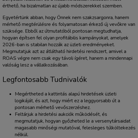
érthető, ha bizalmatlan az újabb módszerekkel szemben.
Egyetértünk abban, hogy Önnek nem szakzsargonra, hanem
mérhető megtérülésre és folyamatosan érkező új vevőkre van
szüksége. Ebből az útmutatóból pontosan megtudhatja,
hogyan építsen fel olyan profitábilis kampányokat, amelyek
2026-ban is stabilan hozzák az üzleti eredményeket.
Megmutatjuk azt az átlátható hirdetési rendszert, amivel a
ROAS végre nem csak egy távoli ígéret, hanem a mindennapi
valóság lesz a vállalkozásában.
Legfontosabb Tudnivalók
Megértheted a kattintás alapú hirdetések üzleti
logikáját, és azt, hogy miért ez a leggyorsabb út a
pontosan mérhető vevőszerzéshez.
Feltárjuk a hirdetési aukciók működését, és
megmutatjuk, hogyan győzheted le a versenytársaidat
magasabb minőségi mutatóval, felesleges túlköltekezés
nélkül.