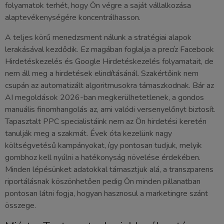
folyamatok terhét, hogy Ön végre a saját vállalkozása
alaptevékenységére koncentrálhasson.
A teljes körű menedzsment nálunk a stratégiai alapok
lerakásával kezdődik. Ez magában foglalja a precíz Facebook
Hirdetéskezelés és Google Hirdetéskezelés folyamatait, de
nem áll meg a hirdetések elindításánál. Szakértőink nem
csupán az automatizált algoritmusokra támaszkodnak. Bár az
AI megoldások 2026-ban megkerülhetetlenek, a gondos
manuális finomhangolás az, ami valódi versenyelőnyt biztosít.
Tapasztalt PPC specialistáink nem az Ön hirdetési keretén
tanulják meg a szakmát. Évek óta kezelünk nagy
költségvetésű kampányokat, így pontosan tudjuk, melyik
gombhoz kell nyúlni a hatékonyság növelése érdekében.
Minden lépésünket adatokkal támasztjuk alá, a transzparens
riportálásnak köszönhetően pedig Ön minden pillanatban
pontosan látni fogja, hogyan hasznosul a marketingre szánt
összege.