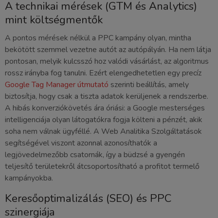
A technikai mérések (GTM és Analytics)
mint költségmentők
A pontos mérések nélkül a PPC kampány olyan, mintha
bekötött szemmel vezetne autót az autópályán. Ha nem látja
pontosan, melyik kulcsszó hoz valódi vásárlást, az algoritmus
rossz irányba fog tanulni. Ezért elengedhetetlen egy precíz
Google Tag Manager útmutató
szerinti beállítás, amely
biztosítja, hogy csak a tiszta adatok kerüljenek a rendszerbe.
A hibás konverziókövetés ára óriási: a Google mesterséges
intelligenciája olyan látogatókra fogja költeni a pénzét, akik
soha nem válnak ügyféllé. A Web Analitika Szolgáltatások
segítségével viszont azonnal azonosíthatók a
legjövedelmezőbb csatornák, így a büdzsé a gyengén
teljesítő területekről átcsoportosítható a profitot termelő
kampányokba.
Keresőoptimalizálás (SEO) és PPC
szinergiája