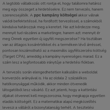
A legtöbb vállalkozás ott rontja el, hogy találomra határoz
meg egy összeget a hirdetésekre. Ez nem tervezés, hanem
szerencsejáték. A
akkor válnak
ppc kampány költségei
valódi befektetéssé, ha fordított tervezéssel, a számokból
kiindulva határozzuk meg a keretet. Ne azt kérdezze meg,
mennyit tud rászánni a marketingre, hanem azt: mennyit ér
meg Önnek egyetlen új ügyfél megszerzése? Ha tisztában
van az átlagos kosárértékkel és a termékein lévő árréssel,
pontosan kiszámolható az a maximális ügyfélszerzési költség
(Target CPA), ameddig a kampány nyereséges marad. Ez a
szám lesz a legfontosabb iránytűje a hirdetési fiókban.
A tervezés során elengedhetetlen kalkulálni a weboldal
konverziós arányával is. Ha az oldala 2 százalékos
hatékonysággal működik, akkor minden ötvenedik
látogatóból lesz vásárló. Ez azt jelenti, hogy a kattintási
díjakat ötvennel kell megszoroznia, hogy megkapja egyetlen
eladás költségét. Ez a matematikai alapú megközelítés
leveszi a válláról a bizonytalanság terhét. A tesztelési