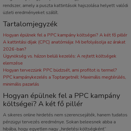
rendszer, amely a puszta kattintások hajszolása helyett valódi
üzleti eredményeket szállít.
Tartalomjegyzék
Hogyan épülnek fel a PPC kampány költségei? A két fő pillér
A kattintási díjak (CPC) anatómiája: Mi befolyásolja az árakat
2026-ban?
Ügynökség vs. házon belüli kezelés: A rejtett költségek
elemzése
Hogyan tervezzünk PPC büdzsét, ami profitot is termel?
PPC kampánykezelés a Toptargetnél: Maximális megtérülés,
minimális pazarlás
Hogyan épülnek fel a PPC kampány
költségei? A két fő pillér
A sikeres online hirdetés nem szerencsejáték, hanem tudatos
pénzügyi tervezés eredménye. Sokan beleesnek abba a
hibába, hogy egyetlen nagy „hirdetési költségként”