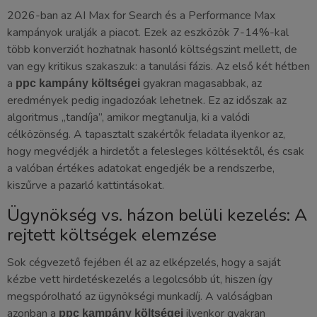
2026-ban az AI Max for Search és a Performance Max
kampányok uralják a piacot. Ezek az eszközök 7-14%-kal
több konverziót hozhatnak hasonló költségszint mellett, de
van egy kritikus szakaszuk: a tanulási fázis. Az első két hétben
a
gyakran magasabbak, az
ppc kampány költségei
eredmények pedig ingadozóak lehetnek. Ez az időszak az
algoritmus „tandíja”, amikor megtanulja, ki a valódi
célközönség. A tapasztalt szakértők feladata ilyenkor az,
hogy megvédjék a hirdetőt a felesleges költésektől, és csak
a valóban értékes adatokat engedjék be a rendszerbe,
kiszűrve a pazarló kattintásokat.
Ügynökség vs. házon belüli kezelés: A
rejtett költségek elemzése
Sok cégvezető fejében él az az elképzelés, hogy a saját
kézbe vett hirdetéskezelés a legolcsóbb út, hiszen így
megspórolható az ügynökségi munkadíj. A valóságban
azonban a
ilyenkor gyakran
ppc kampány költségei