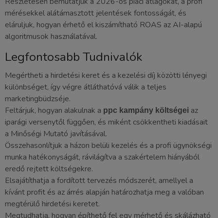
Részletesen bemutatjuk a 2026-os piaci átlagokat, a profi
mérésekkel alátámasztott jelentések fontosságát, és
eláruljuk, hogyan érhető el kiszámítható ROAS az AI-alapú
algoritmusok használatával.
Legfontosabb Tudnivalók
Megértheti a hirdetési keret és a kezelési díj közötti lényegi
különbséget, így végre átláthatóvá válik a teljes
marketingbüdzséje.
Feltárjuk, hogyan alakulnak a
az
ppc kampány költségei
iparági versenytől függően, és miként csökkentheti kiadásait
a Minőségi Mutató javításával.
Összehasonlítjuk a házon belüli kezelés és a profi ügynökségi
munka hatékonyságát, rávilágítva a szakértelem hiányából
eredő rejtett költségekre.
Elsajátíthatja a fordított tervezés módszerét, amellyel a
kívánt profit és az árrés alapján határozhatja meg a valóban
megtérülő hirdetési keretet.
Megtudhatja, hogyan építhető fel egy mérhető és skálázható