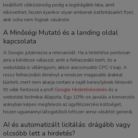
beállított célközönség pedig a legdrágább hiba, amit
elkövethet, hiszen ilyenkor olyan emberek kattintásaiért fizet,
akik soha nem fognak vásárolni.
A Minőségi Mutató és a landing oldal
kapcsolata
A Google jutalmazza a relevanciát. Ha a hirdetése pontosan
arra a kérdésre válaszol, amit a felhasználó beírt, és a
weboldala is villámgyors, akkor alacsonyabb CPC-t kap. A
rossz felhasználói élményt a rendszer magasabb árakkal
bünteti, mert nem akarja rontani a saját keresőjének hírnevét.
Itt válik fontossá a profi
Google Hirdetéskezelés
és a
weboldal technikai állapota. Egy 10%-os javulás a konverziós
arányban képes megfelezni az ügyfélszerzési költséget,
hiszen ugyanannyi látogatóból kétszer annyi vásárlót generál.
AI és automatizált licitálás: drágább vagy
olcsóbb lett a hirdetés?