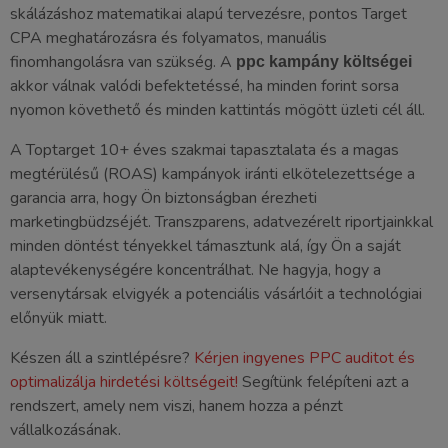
skálázáshoz matematikai alapú tervezésre, pontos Target
CPA meghatározásra és folyamatos, manuális
finomhangolásra van szükség. A
ppc kampány költségei
akkor válnak valódi befektetéssé, ha minden forint sorsa
nyomon követhető és minden kattintás mögött üzleti cél áll.
A Toptarget 10+ éves szakmai tapasztalata és a magas
megtérülésű (ROAS) kampányok iránti elkötelezettsége a
garancia arra, hogy Ön biztonságban érezheti
marketingbüdzséjét. Transzparens, adatvezérelt riportjainkkal
minden döntést tényekkel támasztunk alá, így Ön a saját
alaptevékenységére koncentrálhat. Ne hagyja, hogy a
versenytársak elvigyék a potenciális vásárlóit a technológiai
előnyük miatt.
Készen áll a szintlépésre?
Kérjen ingyenes PPC auditot és
optimalizálja hirdetési költségeit!
Segítünk felépíteni azt a
rendszert, amely nem viszi, hanem hozza a pénzt
vállalkozásának.