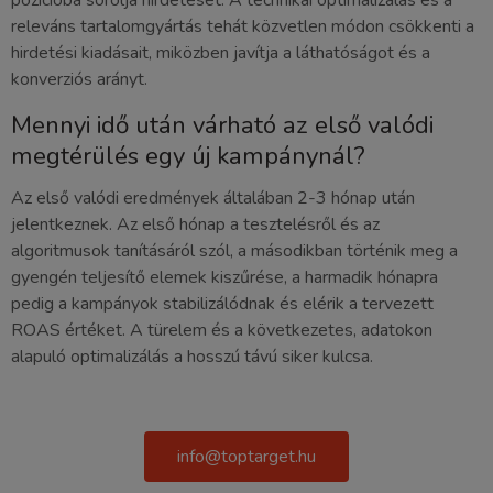
pozícióba sorolja hirdetését. A technikai optimalizálás és a
releváns tartalomgyártás tehát közvetlen módon csökkenti a
hirdetési kiadásait, miközben javítja a láthatóságot és a
konverziós arányt.
Mennyi idő után várható az első valódi
megtérülés egy új kampánynál?
Az első valódi eredmények általában 2-3 hónap után
jelentkeznek. Az első hónap a tesztelésről és az
algoritmusok tanításáról szól, a másodikban történik meg a
gyengén teljesítő elemek kiszűrése, a harmadik hónapra
pedig a kampányok stabilizálódnak és elérik a tervezett
ROAS értéket. A türelem és a következetes, adatokon
alapuló optimalizálás a hosszú távú siker kulcsa.
info@toptarget.hu