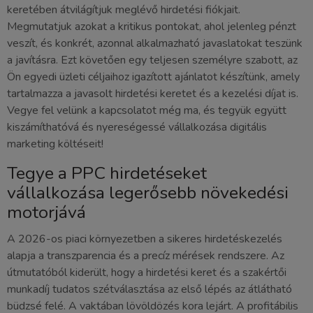
keretében átvilágítjuk meglévő hirdetési fiókjait.
Megmutatjuk azokat a kritikus pontokat, ahol jelenleg pénzt
veszít, és konkrét, azonnal alkalmazható javaslatokat teszünk
a javításra. Ezt követően egy teljesen személyre szabott, az
Ön egyedi üzleti céljaihoz igazított ajánlatot készítünk, amely
tartalmazza a javasolt hirdetési keretet és a kezelési díjat is.
Vegye fel velünk a kapcsolatot még ma, és tegyük együtt
kiszámíthatóvá és nyereségessé vállalkozása digitális
marketing költéseit!
Tegye a PPC hirdetéseket
vállalkozása legerősebb növekedési
motorjává
A 2026-os piaci környezetben a sikeres hirdetéskezelés
alapja a transzparencia és a precíz mérések rendszere. Az
útmutatóból kiderült, hogy a hirdetési keret és a szakértői
munkadíj tudatos szétválasztása az első lépés az átlátható
büdzsé felé. A vaktában lövöldözés kora lejárt. A profitábilis