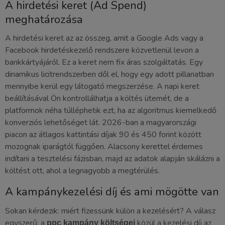
A hirdetési keret (Ad Spend)
meghatározása
A hirdetési keret az az összeg, amit a Google Ads vagy a
Facebook hirdetéskezelő rendszere közvetlenül levon a
bankkártyájáról. Ez a keret nem fix áras szolgáltatás. Egy
dinamikus licitrendszerben dől el, hogy egy adott pillanatban
mennyibe kerül egy látogató megszerzése. A napi keret
beállításával Ön kontrollálhatja a költés ütemét, de a
platformok néha túlléphetik ezt, ha az algoritmus kiemelkedő
konverziós lehetőséget lát. 2026-ban a magyarországi
piacon az átlagos kattintási díjak 90 és 450 forint között
mozognak iparágtól függően. Alacsony kerettel érdemes
indítani a tesztelési fázisban, majd az adatok alapján skálázni a
költést ott, ahol a legnagyobb a megtérülés.
A kampánykezelési díj és ami mögötte van
Sokan kérdezik: miért fizessünk külön a kezelésért? A válasz
egyszerű: a
közül a kezelési díj az,
ppc kampány költségei