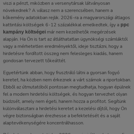
viszi a pénzt, miközben a versenytársak látványosan
növekednek? A válasz nem a szerencsében, hanem a
kőkemény adatokban rejlik. 2026-ra a magyarországi átlagos
kattintási költségek 6-12 százalékkal emelkedtek, így a
ppc
már nem kezelhetők megérzések
kampány költségei
alapján. Ha Ön is tart az átláthatatlan ügynökségi számláktól
vagy a mérhetetlen eredményektől, ideje tisztázni, hogy a
hirdetésre fordított összeg nem felesleges kiadás, hanem
gondosan tervezett tőkeáttét.
Egyetértünk abban, hogy frusztráló látni a gyorsan fogyó
keretet, ha közben nem érkeznek a várt számok a riportokban.
Ebből az útmutatóból pontosan megtudhatja, hogyan épülnek
fel a modern hirdetési költségek, és hogyan tervezhet olyan
büdzsét, amely nem égeti, hanem hozza a profitot. Segítünk
különválasztani a hirdetési keretet a kezelési díjtól, hogy Ön
végre biztonságban érezhesse a befektetését és a saját
alaptevékenységére koncentrálhasson.