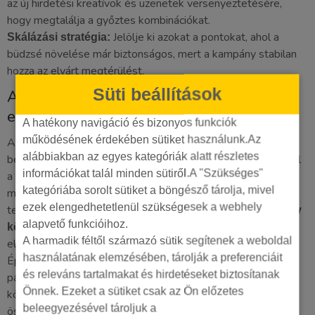
az új hirdetési kreatívok és üzenetek versenyeztetésére,
hogy megtalálja a győztes kombinációkat.
Jelölje ki azokat a pontokat, ahol a
Skálázási stratégia:
büdzsé növelése már biztonságos, mert a kampány stabilan
hozza az elvárt megtérülést.
Süti beállítások
A mérés és riportálás mint a kontroll
eszköze
A hatékony navigáció és bizonyos funkciók
működésének érdekében sütiket használunk.Az
A riportokat nem olvasgatni kell, hanem döntéseket hozni
alábbiakban az egyes kategóriák alatt részletes
belőlük. Egy profi jelentés azonnal megmutatja, hol szökik el
információkat talál minden sütiről.A "Szükséges"
a pénz és melyik kampány hozza a legmagasabb hasznot. A
kategóriába sorolt sütiket a böngésző tárolja, mivel
mérések finomhangolása lehetővé teszi, hogy a gyengén
ezek elengedhetetlenül szükségesek a webhely
teljesítő hirdetéseket azonnal leállítsuk, így a
ppc kampány
alapvető funkcióihoz.
nem válnak felesleges teherré. A transzparens
költségei
A harmadik féltől származó sütik segítenek a weboldal
elszámolás minden sikeres együttműködés alapfeltétele.
használatának elemzésében, tárolják a preferenciáit
Éppen ezért a
marketing ügynökség választás
során olyan
és releváns tartalmakat és hirdetéseket biztosítanak
partnert keressen, aki nem rejti el az adatokat, hanem
Önnek. Ezeket a sütiket csak az Ön előzetes
közérthetően elmagyarázza a számok mögötti üzleti
beleegyezésével tároljuk a
összefüggéseket.