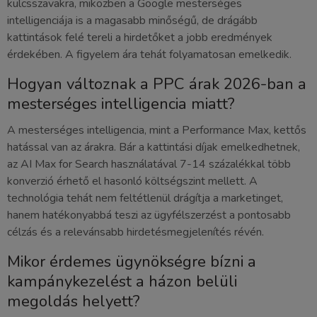
kulcsszavakra, miközben a Google mesterséges
intelligenciája is a magasabb minőségű, de drágább
kattintások felé tereli a hirdetőket a jobb eredmények
érdekében. A figyelem ára tehát folyamatosan emelkedik.
Hogyan változnak a PPC árak 2026-ban a
mesterséges intelligencia miatt?
A mesterséges intelligencia, mint a Performance Max, kettős
hatással van az árakra. Bár a kattintási díjak emelkedhetnek,
az AI Max for Search használatával 7-14 százalékkal több
konverzió érhető el hasonló költségszint mellett. A
technológia tehát nem feltétlenül drágítja a marketinget,
hanem hatékonyabbá teszi az ügyfélszerzést a pontosabb
célzás és a relevánsabb hirdetésmegjelenítés révén.
Mikor érdemes ügynökségre bízni a
kampánykezelést a házon belüli
megoldás helyett?