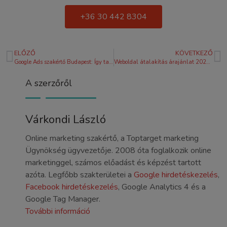
+36 30 442 8304
ELŐZŐ
KÖVETKEZŐ
Google Ads szakértő Budapest: Így találj profitot termelő partnert 2026-ban
Weboldal átalakítás árajánlat 2026: Útmutató a megtérülő befektetéshez
A szerzőről
Várkondi László
Online marketing szakértő, a Toptarget marketing
Ügynökség ügyvezetője. 2008 óta foglalkozik online
marketinggel, számos előadást és képzést tartott
azóta. Legfőbb szakterületei a
Google hirdetéskezelés
,
Facebook hirdetéskezelés
, Google Analytics 4 és a
Google Tag Manager.
További információ