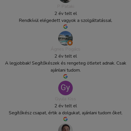
P Pataki
2 év telt el
Rendkívül elégedett vagyok a szolgáltatással.
Ágnes Pogács
2 év telt el
A legjobbak! Segítőkészek és rengeteg ötletet adnak. Csak
ajánlani tudom.
Gyula Kiss
2 év telt el
Segítőkész csapat, értik a dolgukat, ajánlani tudom őket.