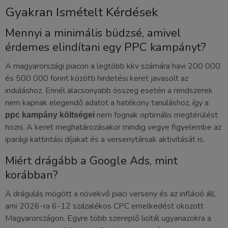
Gyakran Ismételt Kérdések
Mennyi a minimális büdzsé, amivel
érdemes elindítani egy PPC kampányt?
A magyarországi piacon a legtöbb kkv számára havi 200 000
és 500 000 forint közötti hirdetési keret javasolt az
induláshoz. Ennél alacsonyabb összeg esetén a rendszerek
nem kapnak elegendő adatot a hatékony tanuláshoz, így a
nem fognak optimális megtérülést
ppc kampány költségei
hozni. A keret meghatározásakor mindig vegye figyelembe az
iparági kattintási díjakat és a versenytársak aktivitását is.
Miért drágább a Google Ads, mint
korábban?
A drágulás mögött a növekvő piaci verseny és az infláció áll,
ami 2026-ra 6-12 százalékos CPC emelkedést okozott
Magyarországon. Egyre több szereplő licitál ugyanazokra a