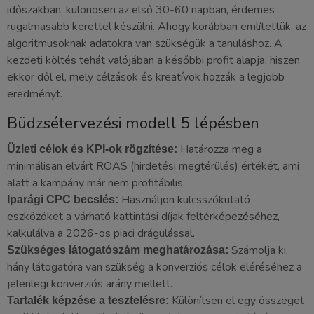
időszakban, különösen az első 30-60 napban, érdemes
rugalmasabb kerettel készülni. Ahogy korábban említettük, az
algoritmusoknak adatokra van szükségük a tanuláshoz. A
kezdeti költés tehát valójában a későbbi profit alapja, hiszen
ekkor dől el, mely célzások és kreatívok hozzák a legjobb
eredményt.
Büdzsétervezési modell 5 lépésben
Határozza meg a
Üzleti célok és KPI-ok rögzítése:
minimálisan elvárt ROAS (hirdetési megtérülés) értékét, ami
alatt a kampány már nem profitábilis.
Használjon kulcsszókutató
Iparági CPC becslés:
eszközöket a várható kattintási díjak feltérképezéséhez,
kalkulálva a 2026-os piaci drágulással.
Számolja ki,
Szükséges látogatószám meghatározása:
hány látogatóra van szükség a konverziós célok eléréséhez a
jelenlegi konverziós arány mellett.
Különítsen el egy összeget
Tartalék képzése a tesztelésre: