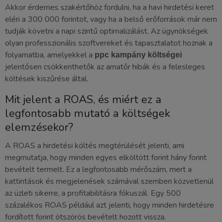
Akkor érdemes szakértőhöz fordulni, ha a havi hirdetési keret
eléri a 300 000 forintot, vagy ha a belső erőforrások már nem
tudják követni a napi szintű optimalizálást. Az ügynökségek
olyan professzionális szoftvereket és tapasztalatot hoznak a
folyamatba, amelyekkel a
ppc kampány költségei
jelentősen csökkenthetők az amatőr hibák és a felesleges
költések kiszűrése által.
Mit jelent a ROAS, és miért ez a
legfontosabb mutató a költségek
elemzésekor?
A ROAS a hirdetési költés megtérülését jelenti, ami
megmutatja, hogy minden egyes elköltött forint hány forint
bevételt termelt. Ez a legfontosabb mérőszám, mert a
kattintások és megjelenések számával szemben közvetlenül
az üzleti sikerre, a profitabilitásra fókuszál. Egy 500
százalékos ROAS például azt jelenti, hogy minden hirdetésre
fordított forint ötszörös bevételt hozott vissza.