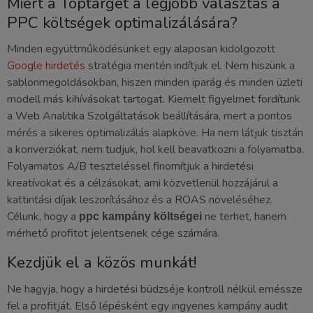
Miért a Toptarget a legjobb választás a
PPC költségek optimalizálására?
Minden együttműködésünket egy alaposan kidolgozott
Google hirdetés
stratégia mentén indítjuk el. Nem hiszünk a
sablonmegoldásokban, hiszen minden iparág és minden üzleti
modell más kihívásokat tartogat. Kiemelt figyelmet fordítunk
a Web Analitika Szolgáltatások beállítására, mert a pontos
mérés a sikeres optimalizálás alapköve. Ha nem látjuk tisztán
a konverziókat, nem tudjuk, hol kell beavatkozni a folyamatba.
Folyamatos A/B teszteléssel finomítjuk a hirdetési
kreatívokat és a célzásokat, ami közvetlenül hozzájárul a
kattintási díjak leszorításához és a ROAS növeléséhez.
Célunk, hogy a
ne terhet, hanem
ppc kampány költségei
mérhető profitot jelentsenek cége számára.
Kezdjük el a közös munkát!
Ne hagyja, hogy a hirdetési büdzséje kontroll nélkül eméssze
fel a profitját. Első lépésként egy ingyenes kampány audit