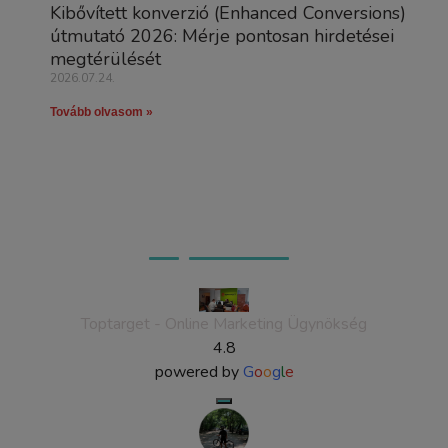
Kibővített konverzió (Enhanced Conversions)
útmutató 2026: Mérje pontosan hirdetései
megtérülését
2026.07.24.
Tovább olvasom »
Ügyfeleink véleménye
Toptarget - Online Marketing Ügynökség
4.8
powered by
G
o
o
g
l
e