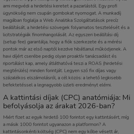
ami megvédi a hirdetési keretet a pazarlástól. Egy profi
ügynökség nem csupán gombokat nyomogat. A munkadíj
magában foglalja a Web Analitika Szolgáltatások precíz
beállítását, a hirdetési szövegek folyamatos tesztelését és a
licitstratégiák finomhangolását. Az egyszeri beállítási díj
(setup fee) garantálja, hogy a fiók szerkezete és a mérési
pontok már az első naptól kezdve hibátlanul működjenek. A
havi díjért cserébe pedig olyan proaktív tanácsadást és
riportálást kap, amely átláthatóvá teszi a ROAS (hirdetési
megtérülés) minden forintját. Legyen szó fix díjas vagy
százalékos elszámolásról, a cél közös: a lehető legkisebb
befektetéssel a legnagyobb üzleti eredményt elérni.
A kattintási díjak (CPC) anatómiája: Mi
befolyásolja az árakat 2026-ban?
Miért fizet az egyik hirdető 100 forintot egy kattintásért, míg
a másik 1000 forintot ugyanazon a platformon? A
kattintásonkénti költség (CPC) nem egy kőbe vésett ár,