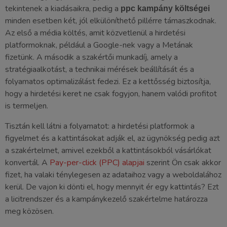
tekintenek a kiadásaikra, pedig a
ppc kampány költségei
minden esetben két, jól elkülöníthető pillérre támaszkodnak.
Az első a média költés, amit közvetlenül a hirdetési
platformoknak, például a Google-nek vagy a Metának
fizetünk. A második a szakértői munkadíj, amely a
stratégiaalkotást, a technikai mérések beállítását és a
folyamatos optimalizálást fedezi. Ez a kettősség biztosítja,
hogy a hirdetési keret ne csak fogyjon, hanem valódi profitot
is termeljen.
Tisztán kell látni a folyamatot: a hirdetési platformok a
figyelmet és a kattintásokat adják el, az ügynökség pedig azt
a szakértelmet, amivel ezekből a kattintásokból vásárlókat
konvertál. A
Pay-per-click (PPC) alapjai
szerint Ön csak akkor
fizet, ha valaki ténylegesen az adataihoz vagy a weboldalához
kerül. De vajon ki dönti el, hogy mennyit ér egy kattintás? Ezt
a licitrendszer és a kampánykezelő szakértelme határozza
meg közösen.