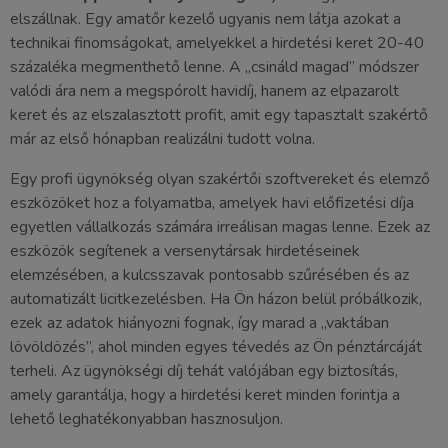
elszállnak. Egy amatőr kezelő ugyanis nem látja azokat a
technikai finomságokat, amelyekkel a hirdetési keret 20-40
százaléka megmenthető lenne. A „csináld magad” módszer
valódi ára nem a megspórolt havidíj, hanem az elpazarolt
keret és az elszalasztott profit, amit egy tapasztalt szakértő
már az első hónapban realizálni tudott volna.
Egy profi ügynökség olyan szakértői szoftvereket és elemző
eszközöket hoz a folyamatba, amelyek havi előfizetési díja
egyetlen vállalkozás számára irreálisan magas lenne. Ezek az
eszközök segítenek a versenytársak hirdetéseinek
elemzésében, a kulcsszavak pontosabb szűrésében és az
automatizált licitkezelésben. Ha Ön házon belül próbálkozik,
ezek az adatok hiányozni fognak, így marad a „vaktában
lövöldözés”, ahol minden egyes tévedés az Ön pénztárcáját
terheli. Az ügynökségi díj tehát valójában egy biztosítás,
amely garantálja, hogy a hirdetési keret minden forintja a
lehető leghatékonyabban hasznosuljon.