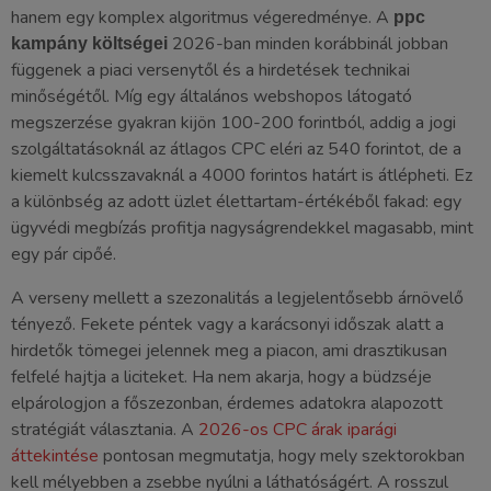
hanem egy komplex algoritmus végeredménye. A
ppc
2026-ban minden korábbinál jobban
kampány költségei
függenek a piaci versenytől és a hirdetések technikai
minőségétől. Míg egy általános webshopos látogató
megszerzése gyakran kijön 100-200 forintból, addig a jogi
szolgáltatásoknál az átlagos CPC eléri az 540 forintot, de a
kiemelt kulcsszavaknál a 4000 forintos határt is átlépheti. Ez
a különbség az adott üzlet élettartam-értékéből fakad: egy
ügyvédi megbízás profitja nagyságrendekkel magasabb, mint
egy pár cipőé.
A verseny mellett a szezonalitás a legjelentősebb árnövelő
tényező. Fekete péntek vagy a karácsonyi időszak alatt a
hirdetők tömegei jelennek meg a piacon, ami drasztikusan
felfelé hajtja a liciteket. Ha nem akarja, hogy a büdzséje
elpárologjon a főszezonban, érdemes adatokra alapozott
stratégiát választania. A
2026-os CPC árak iparági
áttekintése
pontosan megmutatja, hogy mely szektorokban
kell mélyebben a zsebbe nyúlni a láthatóságért. A rosszul