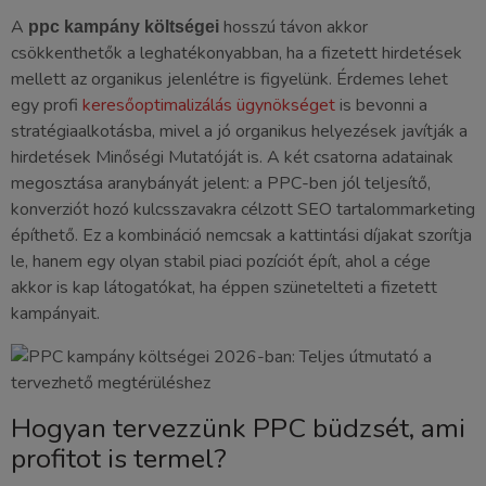
A
hosszú távon akkor
ppc kampány költségei
csökkenthetők a leghatékonyabban, ha a fizetett hirdetések
mellett az organikus jelenlétre is figyelünk. Érdemes lehet
egy profi
keresőoptimalizálás ügynökséget
is bevonni a
stratégiaalkotásba, mivel a jó organikus helyezések javítják a
hirdetések Minőségi Mutatóját is. A két csatorna adatainak
megosztása aranybányát jelent: a PPC-ben jól teljesítő,
konverziót hozó kulcsszavakra célzott SEO tartalommarketing
építhető. Ez a kombináció nemcsak a kattintási díjakat szorítja
le, hanem egy olyan stabil piaci pozíciót épít, ahol a cége
akkor is kap látogatókat, ha éppen szünetelteti a fizetett
kampányait.
Hogyan tervezzünk PPC büdzsét, ami
profitot is termel?