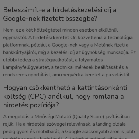
Beleszámít-e a hirdetéskezelési díj a
Google-nek fizetett összegbe?
Nem, ez a két költségtétel minden esetben elkülönül
egymástól. A hirdetési keretet Ön közvetlenül a technológiai
platformnak, például a Google-nek vagy a Metának fizeti a
bankkártyájáról, míg a kezelési díj az ügynökség munkadíja. Ez
utóbbi fedezi a stratégiaalkotást, a folyamatos
kampányfelügyeletet, a technikai mérések beállítását és a
rendszeres riportálást, ami megvédi a keretet a pazarlástól.
Hogyan csökkenthető a kattintásonkénti
költség (CPC) anélkül, hogy romlana a
hirdetés pozíciója?
A megoldás a Minőségi Mutató (Quality Score) javításában
rejlik. Ha a hirdetési szövegei relevánsak, a landing oldala
pedig gyors és mobilbarát, a Google alacsonyabb áron is jobb