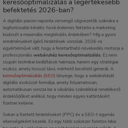
keresőoptimalizálás a legértékesebb
befektetés 2026-ban?
A digitális piacon naponta versengő cégvezetők számára a
legfontosabb kérdés: hová érdemes fektetni a marketing
büdzsét a maximális megtérülés érdekében? Míg a gyors
eredményeket ígérő hirdetések vonzóak, 2026-ra
egyértelművé vált, hogy a fenntartható növekedés motorja a
professzionális
webáruház keresőoptimalizálás
. Ez nem
csupán technikai beállítások halmaza, hanem egy stratégiai
eszköz, amely hosszú távú, mérhető bevételt generál. A
keresőoptimalizálás (SEO)
lényege, hogy a webáruházát
digitális eszközzé formálja, amely folyamatosan,
automatikusan vonzza be a vásárlási szándékkal rendelkező
érdeklődőket anélkül, hogy minden egyes kattintásért
fizetnie kellene.
Sokan a fizetett hirdetéseket (PPC) és a SEO-t egymás
ellenségeként kezelik. Ez egy több százezer forintos hiba