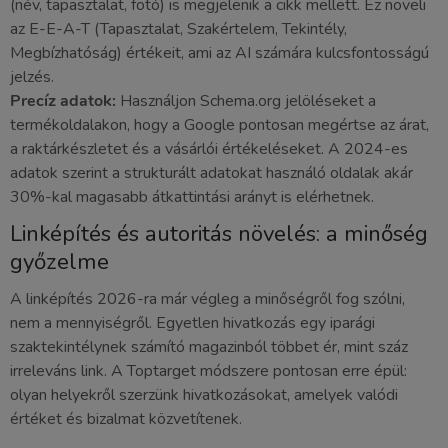
(név, tapasztalat, fotó) is megjelenik a cikk mellett. Ez növeli
az E-E-A-T (Tapasztalat, Szakértelem, Tekintély,
Megbízhatóság) értékeit, ami az AI számára kulcsfontosságú
jelzés.
Precíz adatok:
Használjon Schema.org jelöléseket a
termékoldalakon, hogy a Google pontosan megértse az árat,
a raktárkészletet és a vásárlói értékeléseket. A 2024-es
adatok szerint a strukturált adatokat használó oldalak akár
30%-kal magasabb átkattintási arányt is elérhetnek.
Linképítés és autoritás növelés: a minőség
győzelme
A linképítés 2026-ra már végleg a minőségről fog szólni,
nem a mennyiségről. Egyetlen hivatkozás egy iparági
szaktekintélynek számító magazinból többet ér, mint száz
irreleváns link. A Toptarget módszere pontosan erre épül:
olyan helyekről szerzünk hivatkozásokat, amelyek valódi
értéket és bizalmat közvetítenek.