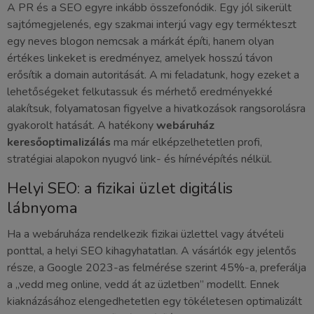
A PR és a SEO egyre inkább összefonódik. Egy jól sikerült
sajtómegjelenés, egy szakmai interjú vagy egy termékteszt
egy neves blogon nemcsak a márkát építi, hanem olyan
értékes linkeket is eredményez, amelyek hosszú távon
erősítik a domain autoritását. A mi feladatunk, hogy ezeket a
lehetőségeket felkutassuk és mérhető eredményekké
alakítsuk, folyamatosan figyelve a hivatkozások rangsorolásra
gyakorolt hatását. A hatékony
webáruház
keresőoptimalizálás
ma már elképzelhetetlen profi,
stratégiai alapokon nyugvó link- és hírnévépítés nélkül.
Helyi SEO: a fizikai üzlet digitális
lábnyoma
Ha a webáruháza rendelkezik fizikai üzlettel vagy átvételi
ponttal, a helyi SEO kihagyhatatlan. A vásárlók egy jelentős
része, a Google 2023-as felmérése szerint 45%-a, preferálja
a „vedd meg online, vedd át az üzletben” modellt. Ennek
kiaknázásához elengedhetetlen egy tökéletesen optimalizált