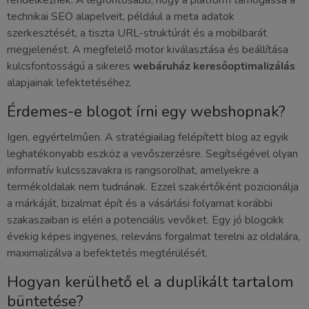
technikai SEO alapelveit, például a meta adatok
szerkesztését, a tiszta URL-struktúrát és a mobilbarát
megjelenést. A megfelelő motor kiválasztása és beállítása
kulcsfontosságú a sikeres
webáruház keresőoptimalizálás
alapjainak lefektetéséhez.
Érdemes-e blogot írni egy webshopnak?
Igen, egyértelműen. A stratégiailag felépített blog az egyik
leghatékonyabb eszköz a vevőszerzésre. Segítségével olyan
informatív kulcsszavakra is rangsorolhat, amelyekre a
termékoldalak nem tudnának. Ezzel szakértőként pozicionálja
a márkáját, bizalmat épít és a vásárlási folyamat korábbi
szakaszaiban is eléri a potenciális vevőket. Egy jó blogcikk
évekig képes ingyenes, releváns forgalmat terelni az oldalára,
maximalizálva a befektetés megtérülését.
Hogyan kerülhető el a duplikált tartalom
büntetése?