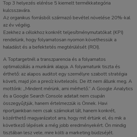
Top 3 helyezés elérése 5 kiemelt termékkategória
kulcsszavára.
Az organikus forrásból származó bevétel növelése 20%-kal
az év végéig.
Ezekhez a célokhoz konkrét teljesítménymutatókat (KPI)
rendelünk, hogy folyamatosan nyomon követhessük a
haladást és a befektetés megtérülését (ROI).
A Toptargetnél a transzparencia és a folyamatos
optimalizálás a munkánk alapja. A folyamatunk tiszta és
érthető: az alapos auditot egy személyre szabott stratégia
követi, majd jön a precíz kivitelezés. De itt nem állunk meg. A
mottónk: „Mindent mérünk, ami mérhető.” A Google Analytics
és a Google Search Console adatait nem csupán
összegyűjtjük, hanem értelmezzük is Önnek. Havi
riportjainkban nem csak számokat lát, hanem konkrét,
közérthető magyarázatot arra, hogy mit értünk el, és mik a
következő lépések a még jobb eredményekért. Ön mindig
tisztában lesz vele, mire költi a marketing büdzséjét.