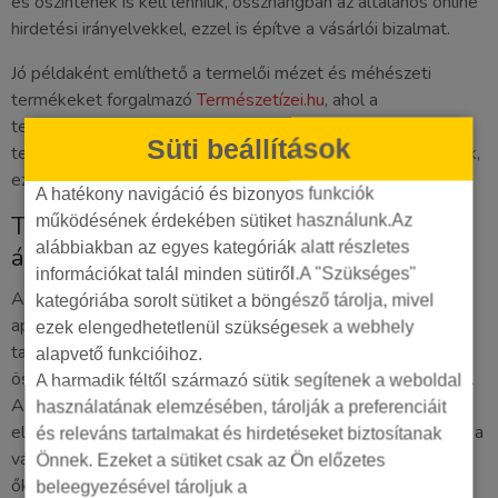
és őszintének is kell lenniük, összhangban az általános online
hirdetési irányelvekkel, ezzel is építve a vásárlói bizalmat.
Jó példaként említhető a termelői mézet és méhészeti
termékeket forgalmazó
Természetízei.hu
, ahol a
termékoldalak nemcsak a technikai adatokat, hanem a
Süti beállítások
termékek eredetét és felhasználási javaslatait is bemutatják,
ezzel segítve a vásárlói döntést és építve a bizalmat.
A hatékony navigáció és bizonyos funkciók
Termékoldal SEO: a konverzió utolsó
működésének érdekében sütiket használunk.Az
alábbiakban az egyes kategóriák alatt részletes
állomása
információkat talál minden sütiről.A "Szükséges"
A termékoldal az, ahol a látogatóból vásárló lesz. Itt minden
kategóriába sorolt sütiket a böngésző tárolja, mivel
apró részlet számít. A meta címeknek és leírásoknak
ezek elengedhetetlenül szükségesek a webhely
tartalmazniuk kell a fő kulcsszót és egy erős cselekvésre
alapvető funkcióihoz.
ösztönzést (pl. „Vásárolja meg most, ingyenes szállítással!”).
A harmadik féltől származó sütik segítenek a weboldal
A kiváló minőségű, optimalizált képek és termékvideók
használatának elemzésében, tárolják a preferenciáit
elengedhetetlenek. Egy 2023-as Wyzowl felmérés szerint a
és releváns tartalmakat és hirdetéseket biztosítanak
vásárlók 89%-a állítja, hogy egy termékvideó meggyőzte
Önnek. Ezeket a sütiket csak az Ön előzetes
őket a vásárlásról. Használjon strukturált adatokat
beleegyezésével tároljuk a