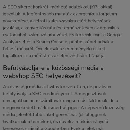
A SEO sikerét konkrét, mérhető adatokkal (KPI-okkal)
igazoljuk. A legfontosabb mutatók az organikus forgalom
növekedése, a célzott kulcsszavakra elért helyezések
javulása, a konverziós ráta és természetesen az organikus
csatornából származó árbevétel. Eszközeink, mint a Google
Analytics 4 és a Search Console, pontos képet adnak a
teljesítményről. Önnek csak az eredményekkel kell
foglalkoznia, a mérést és az elemzést ránk bízhatja.
Befolyásolja-e a közösségi média a
webshop SEO helyezéseit?
A közösségi média aktivitás közvetetten, de pozitívan
befolyásolja a SEO eredményeket. A megosztások
önmagukban nem számítanak rangsorolási faktornak, de a
megnövekedett márkaismertség igen. A népszerű közösségi
média jelenlét több linket generálhat (pl. bloggerek
hivatkoznak a termékre), és növeli a márkára irányuló
keresések számát a Google-ben. Ezek a jelek már