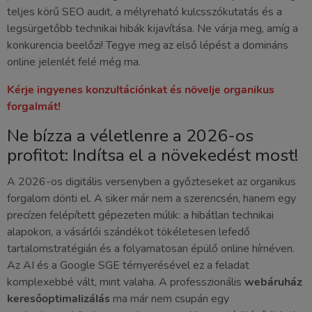
teljes körű SEO audit, a mélyreható kulcsszókutatás és a
legsürgetőbb technikai hibák kijavítása. Ne várja meg, amíg a
konkurencia beelőzi! Tegye meg az első lépést a domináns
online jelenlét felé még ma.
Kérje ingyenes konzultációnkat és növelje organikus
forgalmát!
Ne bízza a véletlenre a 2026-os
profitot: Indítsa el a növekedést most!
A 2026-os digitális versenyben a győzteseket az organikus
forgalom dönti el. A siker már nem a szerencsén, hanem egy
precízen felépített gépezeten múlik: a hibátlan technikai
alapokon, a vásárlói szándékot tökéletesen lefedő
tartalomstratégián és a folyamatosan épülő online hírnéven.
Az AI és a Google SGE térnyerésével ez a feladat
komplexebbé vált, mint valaha. A professzionális
webáruház
keresőoptimalizálás
ma már nem csupán egy