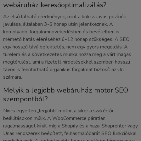
webáruház keresőoptimalizálás?
Az első látható eredmények, mint a kulcsszavas pozíciók
javulása, általában 3-6 hónap után jelentkeznek. A
komolyabb, forgalomnövekedésben és bevételben is
mérhető hatás eléréséhez 6-12 hónap szükséges. A SEO
egy hosszú távú befektetés, nem egy gyors megoldás. A
türelem és a következetes munka hozza meg a várt magas
megtérülést, ami a fizetett hirdetésekkel szemben hosszú
távon is fenntartható organikus forgalmat biztosít az Ön
számára.
Melyik a legjobb webáruház motor SEO
szempontból?
Nincs egyetlen „legjobb” motor, a siker a szakértői
beállításokon múlik. A WooCommerce páratlan
rugalmasságot kínál, míg a Shopify és a hazai Shoprenter vagy
Unas rendszerek beépített, felhasználóbarát SEO funkciókkal
rendelkeznek. A legfontosabb, hogy a platform támogassa a