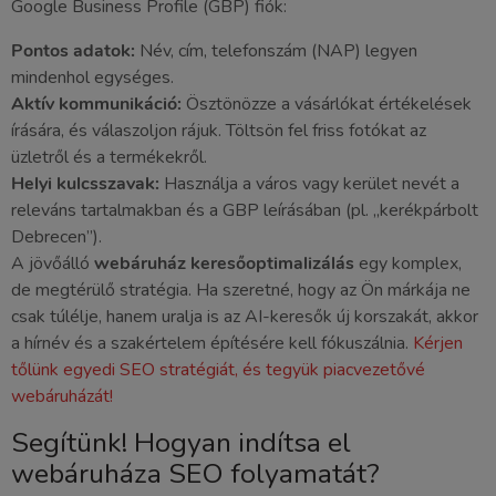
Google Business Profile (GBP) fiók:
Pontos adatok:
Név, cím, telefonszám (NAP) legyen
mindenhol egységes.
Aktív kommunikáció:
Ösztönözze a vásárlókat értékelések
írására, és válaszoljon rájuk. Töltsön fel friss fotókat az
üzletről és a termékekről.
Helyi kulcsszavak:
Használja a város vagy kerület nevét a
releváns tartalmakban és a GBP leírásában (pl. „kerékpárbolt
Debrecen”).
A jövőálló
webáruház keresőoptimalizálás
egy komplex,
de megtérülő stratégia. Ha szeretné, hogy az Ön márkája ne
csak túlélje, hanem uralja is az AI-keresők új korszakát, akkor
a hírnév és a szakértelem építésére kell fókuszálnia.
Kérjen
tőlünk egyedi SEO stratégiát, és tegyük piacvezetővé
webáruházát!
Segítünk! Hogyan indítsa el
webáruháza SEO folyamatát?