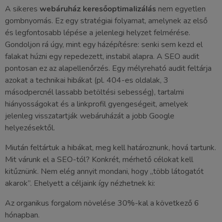
A sikeres
webáruház keresőoptimalizálás
nem egyetlen
gombnyomás. Ez egy stratégiai folyamat, amelynek az első
és legfontosabb lépése a jelenlegi helyzet felmérése.
Gondoljon rá úgy, mint egy házépítésre: senki sem kezd el
falakat húzni egy repedezett, instabil alapra. A SEO audit
pontosan ez az alapellenőrzés. Egy mélyreható audit feltárja
azokat a technikai hibákat (pl. 404-es oldalak, 3
másodpercnél lassabb betöltési sebesség), tartalmi
hiányosságokat és a linkprofil gyengeségeit, amelyek
jelenleg visszatartják webáruházát a jobb Google
helyezésektől.
Miután feltártuk a hibákat, meg kell határoznunk, hová tartunk.
Mit várunk el a SEO-tól? Konkrét, mérhető célokat kell
kitűznünk. Nem elég annyit mondani, hogy „több látogatót
akarok”. Ehelyett a céljaink így nézhetnek ki:
Az organikus forgalom növelése 30%-kal a következő 6
hónapban.