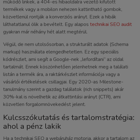
működő linkek, a 404-es hibaoldalra vezető kifutott
termékek vagy a mobilon nehezen kattintható gombok,
közvetlenül rontják a konverziós arányt. Ezek a hibák
láthatatlanul ölik a bevételt. Egy alapos
technikai SEO audit
gyakran már néhány hét alatt megtérül.
Végül, de nem utolsósorban, a strukturált adatok (Schema
markup) használata elengedhetetlen. Ez egy speciális
kódrészlet, ami segít a Google-nek „lefordítani” az oldal
tartalmát. Ennek köszönhetően jelenhetnek meg a találati
listán a termék ára, a raktárkészlet információja vagy a
vásárlói értékelések csillagjai. Egy 2020-as Milestone-
tanulmány szerint a gazdag találatok (rich snippets) akár
30%-kal is növelhetik az átkattintási arányt (CTR), ami
közvetlen forgalomnövekedést jelent.
Kulcsszókutatás és tartalomstratégia:
ahol a pénz lakik
Ha a technikai SEO a webáruház motorja, akkor a tartalom az