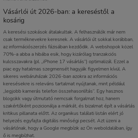
Vásárlói út 2026-ban: a kereséstől a
kosárig
A keresési szokások átalakultak. A felhasználók már nem
csak terméknevekre keresnek. A vásárlói út sokkal korábban,
az információszerzés fázisában kezdődik. A webshopok közel
70%-a abba a hibába esik, hogy kizárólag tranzakciós
kulcsszavakra (pl. „iPhone 17 vásárlás”) optimalizál. Ezzel a
piac egy hatalmas szegmensét hagyják figyelmen kívül. A
sikeres webáruházak 2026-ban azokra az információs
keresésekre is releváns tartalmat nyújtanak, mint például
„legjobb kamerás telefon összehasonlítás”. Egy hasznos
blogcikk vagy útmutató nemcsak forgalmat hoz, hanem
szakértőként pozicionálja a márkát, és bizalmat épít a vásárlás
kritikus pillanata előtt. Az organikus találati listán elért jó
helyezés egyfajta digitális minőségi pecsét. Azt üzeni a
vásárlónak, hogy a Google megbízik az Ön weboldalában, így
ő is megbízhat.