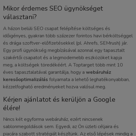
Mikor érdemes SEO ügynökséget
választani?
A házon belüli SEO csapat felépítése költséges és
időigényes, gyakran több százezer forintos havi bérköltséggel
és drága szoftver-előfizetésekkel (pl. Ahrefs, SEMrush) jár.
Egy profi ügynökség megbízásával azonnal egy tapasztalt
szakértői csapatot és a legmodernebb eszközöket kapja
meg, a költségek töredékéért. A Toptarget több mint 10
éves tapasztalatával garantálja, hogy a
webáruház
keresőoptimalizálás
folyamata a lehető leghatékonyabban,
kézzelfogható eredményeket hozva valósul meg.
Kérjen ajánlatot és kerüljön a Google
élére!
Nincs két egyforma webáruház, ezért nincsenek
sablonmegoldások sem. Egyedi, az Ön üzleti céljaira és
piacára szabott stratégiát készítünk. Az első lépések mindig a