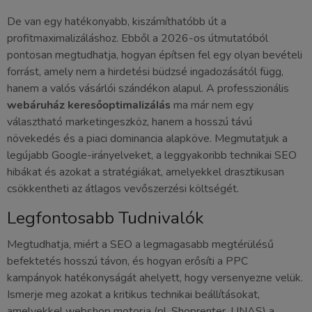
De van egy hatékonyabb, kiszámíthatóbb út a
profitmaximalizáláshoz. Ebből a 2026-os útmutatóból
pontosan megtudhatja, hogyan építsen fel egy olyan bevételi
forrást, amely nem a hirdetési büdzsé ingadozásától függ,
hanem a valós vásárlói szándékon alapul. A professzionális
webáruház keresőoptimalizálás
ma már nem egy
választható marketingeszköz, hanem a hosszú távú
növekedés és a piaci dominancia alapköve. Megmutatjuk a
legújabb Google-irányelveket, a leggyakoribb technikai SEO
hibákat és azokat a stratégiákat, amelyekkel drasztikusan
csökkentheti az átlagos vevőszerzési költségét.
Legfontosabb Tudnivalók
Megtudhatja, miért a SEO a legmagasabb megtérülésű
befektetés hosszú távon, és hogyan erősíti a PPC
kampányok hatékonyságát ahelyett, hogy versenyezne velük.
Ismerje meg azokat a kritikus technikai beállításokat,
amelyekkel webshop motorja (pl. Shoprenter, UNAS) a