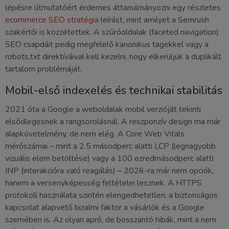
lépésre útmutatóért érdemes áttanulmányozni egy részletes
ecommerce SEO stratégia
leírást, mint amilyet a Semrush
szakértői is közzétettek. A szűrőoldalak (faceted navigation)
SEO csapdáit pedig megfelelő kanonikus tagekkel vagy a
robots.txt direktíváival kell kezelni, hogy elkerüljük a duplikált
tartalom problémáját.
Mobil-első indexelés és technikai stabilitás
2021 óta a Google a weboldalak mobil verzióját tekinti
elsődlegesnek a rangsorolásnál. A reszponzív design ma már
alapkövetelmény, de nem elég. A Core Web Vitals
mérőszámai – mint a 2.5 másodperc alatti LCP (legnagyobb
vizuális elem betöltése) vagy a 100 ezredmásodperc alatti
INP (interakcióra való reagálás) – 2026-ra már nem opciók,
hanem a versenyképesség feltételei lesznek. A HTTPS
protokoll használata szintén elengedhetetlen; a biztonságos
kapcsolat alapvető bizalmi faktor a vásárlók és a Google
szemében is. Az olyan apró, de bosszantó hibák, mint a nem