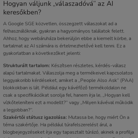
Hogyan váljunk „válaszadóvá” az AI
keresőkben?
A Google SGE közvetlen, összegzett válaszokat ad a
felhasználóknak, gyakran a hagyományos találatok felett.
Ahhoz, hogy webáruháza bekerüljön ebbe a kiemelt körbe, a
tartalmat az AI számára is értelmezhetővé kell tenni. Ez a
gyakorlatban a következőket jelenti:
Strukturált tartalom:
Készítsen részletes, kérdés-válasz
alapú tartalmakat. Válaszolja meg a termékeivel kapcsolatos
leggyakoribb kérdéseket, amiket a „People Also Ask” (PAA)
blokkokban is lát. Például egy kávéfőző termékoldalon ne
csak a specifikációkat sorolja fel, hanem írja le, „Hogyan kell
vízkőteleníteni ezt a modellt?” vagy „Milyen kávéval működik
a legjobban?”.
Szakértői státusz igazolása:
Mutassa be, hogy miért Ön a
téma szakértője. Ha például túrafelszerelést árul, a
blogbejegyzéseket írja egy tapasztalt túrázó, akinek a profilja