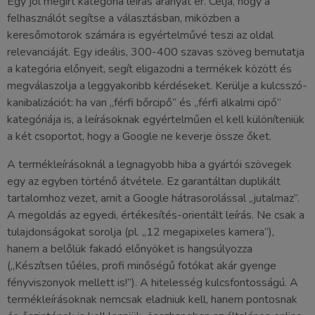
Egy jól megírt kategória leírás aranyat ér. Célja, hogy a
felhasználót segítse a választásban, miközben a
keresőmotorok számára is egyértelművé teszi az oldal
relevanciáját. Egy ideális, 300-400 szavas szöveg bemutatja
a kategória előnyeit, segít eligazodni a termékek között és
megválaszolja a leggyakoribb kérdéseket. Kerülje a kulcsszó-
kanibalizációt: ha van „férfi bőrcipő” és „férfi alkalmi cipő”
kategóriája is, a leírásoknak egyértelműen el kell különíteniük
a két csoportot, hogy a Google ne keverje össze őket.
A termékleírásoknál a legnagyobb hiba a gyártói szövegek
egy az egyben történő átvétele. Ez garantáltan duplikált
tartalomhoz vezet, amit a Google hátrasorolással „jutalmaz”.
A megoldás az egyedi, értékesítés-orientált leírás. Ne csak a
tulajdonságokat sorolja (pl. „12 megapixeles kamera”),
hanem a belőlük fakadó előnyöket is hangsúlyozza
(„Készítsen tűéles, profi minőségű fotókat akár gyenge
fényviszonyok mellett is!”). A hitelesség kulcsfontosságú. A
termékleírásoknak nemcsak eladniuk kell, hanem pontosnak