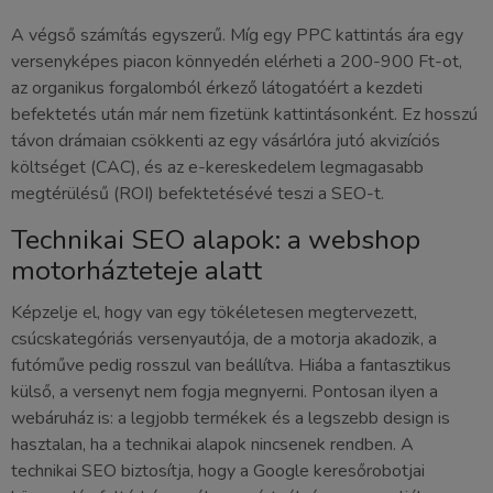
A végső számítás egyszerű. Míg egy PPC kattintás ára egy
versenyképes piacon könnyedén elérheti a 200-900 Ft-ot,
az organikus forgalomból érkező látogatóért a kezdeti
befektetés után már nem fizetünk kattintásonként. Ez hosszú
távon drámaian csökkenti az egy vásárlóra jutó akvizíciós
költséget (CAC), és az e-kereskedelem legmagasabb
megtérülésű (ROI) befektetésévé teszi a SEO-t.
Technikai SEO alapok: a webshop
motorházteteje alatt
Képzelje el, hogy van egy tökéletesen megtervezett,
csúcskategóriás versenyautója, de a motorja akadozik, a
futóműve pedig rosszul van beállítva. Hiába a fantasztikus
külső, a versenyt nem fogja megnyerni. Pontosan ilyen a
webáruház is: a legjobb termékek és a legszebb design is
hasztalan, ha a technikai alapok nincsenek rendben. A
technikai SEO biztosítja, hogy a Google keresőrobotjai