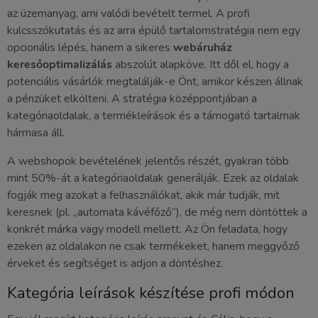
az üzemanyag, ami valódi bevételt termel. A profi
kulcsszókutatás és az arra épülő tartalomstratégia nem egy
opcionális lépés, hanem a sikeres
webáruház
keresőoptimalizálás
abszolút alapköve. Itt dől el, hogy a
potenciális vásárlók megtalálják-e Önt, amikor készen állnak
a pénzüket elkölteni. A stratégia középpontjában a
kategóriaoldalak, a termékleírások és a támogató tartalmak
hármasa áll.
A webshopok bevételének jelentős részét, gyakran több
mint 50%-át a kategóriaoldalak generálják. Ezek az oldalak
fogják meg azokat a felhasználókat, akik már tudják, mit
keresnek (pl. „automata kávéfőző”), de még nem döntöttek a
konkrét márka vagy modell mellett. Az Ön feladata, hogy
ezeken az oldalakon ne csak termékeket, hanem meggyőző
érveket és segítséget is adjon a döntéshez.
Kategória leírások készítése profi módon