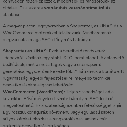
könnyedén feltérképezzék, megértsék és rangsorolják az
oldalait. Ez a sikeres
webáruház keresőoptimalizálás
alapköve.
A magyar piacon leggyakrabban a Shoprenter, az UNAS és a
WooCommerce motorokkal találkozunk. Mindháromnak
megvannak a maga SEO előnyei és hátrányai:
Shoprenter és UNAS:
Ezek a bérelhető rendszerek
„dobozból” kínálnak egy stabil, SEO-barát alapot. Az alapvető
beállítások, mint a meta tagek vagy a sitemap.xml
generálása, egyszerűen kezelhetők. A hátrányuk a korlátozott
rugalmasság; egyedi fejlesztésekre, mélyebb technikai
beavatkozásokra alig van lehetőség.
WooCommerce (WordPress):
Teljes szabadságot ad a
kezünkbe. Bővítményekkel szinte bármilyen SEO funkció
megvalósítható. Ez a szabadság azonban felelősséggel is jár.
Egy rosszul konfigurált bővítmény vagy egy lassú sablon
súlyos károkat okozhat a rangsorolásban, amihez már
szakértői beavatkozás szükséges.