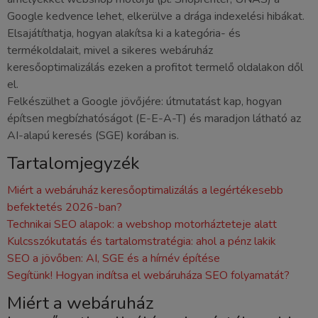
Google kedvence lehet, elkerülve a drága indexelési hibákat.
Elsajátíthatja, hogyan alakítsa ki a kategória- és
termékoldalait, mivel a sikeres webáruház
keresőoptimalizálás ezeken a profitot termelő oldalakon dől
el.
Felkészülhet a Google jövőjére: útmutatást kap, hogyan
építsen megbízhatóságot (E-E-A-T) és maradjon látható az
AI-alapú keresés (SGE) korában is.
Tartalomjegyzék
Miért a webáruház keresőoptimalizálás a legértékesebb
befektetés 2026-ban?
Technikai SEO alapok: a webshop motorházteteje alatt
Kulcsszókutatás és tartalomstratégia: ahol a pénz lakik
SEO a jövőben: AI, SGE és a hírnév építése
Segítünk! Hogyan indítsa el webáruháza SEO folyamatát?
Miért a webáruház