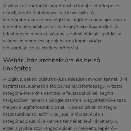
A választott motortól függetlenül a Google feltérképezési
(crawl) keretét hatékonyan kell kihasználni. A
keresőrobotoknak nincs végtelen idejük és energiájuk; csak a
legfontosabb oldalakra szabad irányítani a figyelmüket. A
feleslegesen generált, vékony tartalmú oldalak – például a
szűrési és rendezési opciók összes kombinációja –
elpazarolják ezt az értékes erőforrást.
Webáruház architektúra és belső
linképítés
A logikus, sekély oldalstruktúra (ideálisan minden termék 3-4
kattintással elérhető a főoldalról) kulcsfontosságú. A tiszta
kategória-hierarchia nemcsak a felhasználóknak segít a
navigációban, hanem a Google számára is egyértelművé teszi,
melyek a legfontosabb oldalak. A belső linkek stratégiai
használatával az „erőt” (link juice) a főoldalról és a
kategóriaoldalakról a kiemelt termékek felé irányíthatjuk,
ezzel is javítva azok rangsorolását. A mélyebb, lépésről-