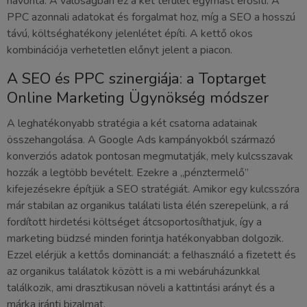
havonta. A valóságban ez a két terület egymást erősíti. A
PPC azonnali adatokat és forgalmat hoz, míg a SEO a hosszú
távú, költséghatékony jelenlétet építi. A kettő okos
kombinációja verhetetlen előnyt jelent a piacon.
A SEO és PPC szinergiája: a Toptarget
Online Marketing Ügynökség módszer
A leghatékonyabb stratégia a két csatorna adatainak
összehangolása. A Google Ads kampányokból származó
konverziós adatok pontosan megmutatják, mely kulcsszavak
hozzák a legtöbb bevételt. Ezekre a „pénztermelő”
kifejezésekre építjük a SEO stratégiát. Amikor egy kulcsszóra
már stabilan az organikus találati lista élén szerepelünk, a rá
fordított hirdetési költséget átcsoportosíthatjuk, így a
marketing büdzsé minden forintja hatékonyabban dolgozik.
Ezzel elérjük a kettős dominanciát: a felhasználó a fizetett és
az organikus találatok között is a mi webáruházunkkal
találkozik, ami drasztikusan növeli a kattintási arányt és a
márka iránti bizalmat.