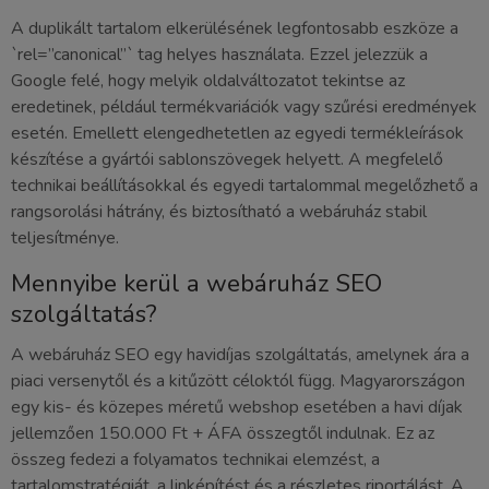
A duplikált tartalom elkerülésének legfontosabb eszköze a
`rel=”canonical”` tag helyes használata. Ezzel jelezzük a
Google felé, hogy melyik oldalváltozatot tekintse az
eredetinek, például termékvariációk vagy szűrési eredmények
esetén. Emellett elengedhetetlen az egyedi termékleírások
készítése a gyártói sablonszövegek helyett. A megfelelő
technikai beállításokkal és egyedi tartalommal megelőzhető a
rangsorolási hátrány, és biztosítható a webáruház stabil
teljesítménye.
Mennyibe kerül a webáruház SEO
szolgáltatás?
A webáruház SEO egy havidíjas szolgáltatás, amelynek ára a
piaci versenytől és a kitűzött céloktól függ. Magyarországon
egy kis- és közepes méretű webshop esetében a havi díjak
jellemzően 150.000 Ft + ÁFA összegtől indulnak. Ez az
összeg fedezi a folyamatos technikai elemzést, a
tartalomstratégiát, a linképítést és a részletes riportálást. A