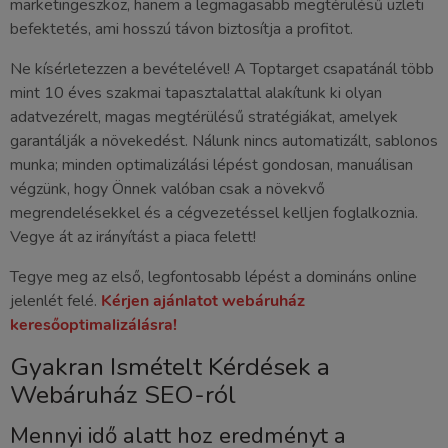
marketingeszköz, hanem a legmagasabb megtérülésű üzleti
befektetés, ami hosszú távon biztosítja a profitot.
Ne kísérletezzen a bevételével! A Toptarget csapatánál több
mint 10 éves szakmai tapasztalattal alakítunk ki olyan
adatvezérelt, magas megtérülésű stratégiákat, amelyek
garantálják a növekedést. Nálunk nincs automatizált, sablonos
munka; minden optimalizálási lépést gondosan, manuálisan
végzünk, hogy Önnek valóban csak a növekvő
megrendelésekkel és a cégvezetéssel kelljen foglalkoznia.
Vegye át az irányítást a piaca felett!
Tegye meg az első, legfontosabb lépést a domináns online
jelenlét felé.
Kérjen ajánlatot webáruház
keresőoptimalizálásra!
Gyakran Ismételt Kérdések a
Webáruház SEO-ról
Mennyi idő alatt hoz eredményt a