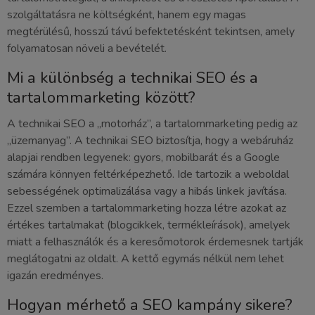
szolgáltatásra ne költségként, hanem egy magas
megtérülésű, hosszú távú befektetésként tekintsen, amely
folyamatosan növeli a bevételét.
Mi a különbség a technikai SEO és a
tartalommarketing között?
A technikai SEO a „motorház”, a tartalommarketing pedig az
„üzemanyag”. A technikai SEO biztosítja, hogy a webáruház
alapjai rendben legyenek: gyors, mobilbarát és a Google
számára könnyen feltérképezhető. Ide tartozik a weboldal
sebességének optimalizálása vagy a hibás linkek javítása.
Ezzel szemben a tartalommarketing hozza létre azokat az
értékes tartalmakat (blogcikkek, termékleírások), amelyek
miatt a felhasználók és a keresőmotorok érdemesnek tartják
meglátogatni az oldalt. A kettő egymás nélkül nem lehet
igazán eredményes.
Hogyan mérhető a SEO kampány sikere?