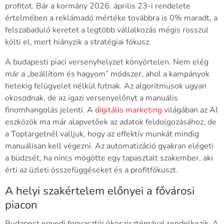
profitot. Bár a kormány 2026. április 23-i rendelete
értelmében a reklámadó mértéke továbbra is 0% maradt, a
felszabaduló keretet a legtöbb vállalkozás mégis rosszul
költi el, mert hiányzik a stratégiai fókusz.
A budapesti piaci versenyhelyzet könyörtelen. Nem elég
már a „beállítom és hagyom” módszer, ahol a kampányok
hetekig felügyelet nélkül futnak. Az algoritmusok ugyan
okosodnak, de az igazi versenyelőnyt a manuális
finomhangolás jelenti. A
digitális marketing
világában az AI
eszközök ma már alapvetőek az adatok feldolgozásához, de
a Toptargetnél valljuk, hogy az effektív munkát mindig
manuálisan kell végezni. Az automatizáció gyakran elégeti
a büdzsét, ha nincs mögötte egy tapasztalt szakember, aki
érti az üzleti összefüggéseket és a profitfókuszt.
A helyi szakértelem előnyei a fővárosi
piacon
Budapest egyedi fogyasztói ökoszisztémával rendelkezik. A