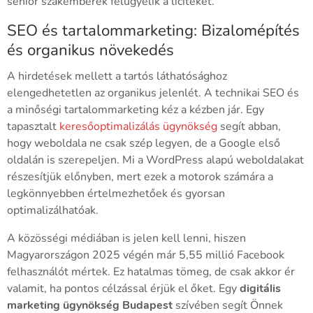
senior szakemberek felügyelik a liciteket.
SEO és tartalommarketing: Bizalomépítés
és organikus növekedés
A hirdetések mellett a tartós láthatósághoz
elengedhetetlen az organikus jelenlét. A technikai SEO és
a minőségi tartalommarketing kéz a kézben jár. Egy
tapasztalt
keresőoptimalizálás ügynökség
segít abban,
hogy weboldala ne csak szép legyen, de a Google első
oldalán is szerepeljen. Mi a WordPress alapú weboldalakat
részesítjük előnyben, mert ezek a motorok számára a
legkönnyebben értelmezhetőek és gyorsan
optimalizálhatóak.
A közösségi médiában is jelen kell lenni, hiszen
Magyarországon 2025 végén már 5,55 millió Facebook
felhasználót mértek. Ez hatalmas tömeg, de csak akkor ér
valamit, ha pontos célzással érjük el őket. Egy
digitális
marketing ügynökség Budapest
szívében segít Önnek