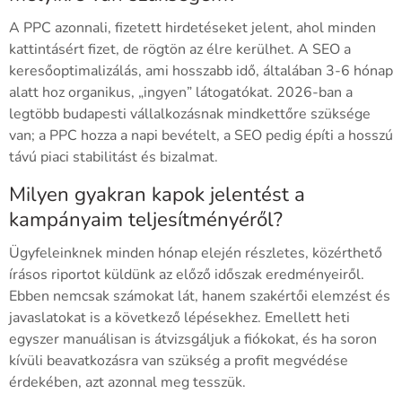
A PPC azonnali, fizetett hirdetéseket jelent, ahol minden
kattintásért fizet, de rögtön az élre kerülhet. A SEO a
keresőoptimalizálás, ami hosszabb idő, általában 3-6 hónap
alatt hoz organikus, „ingyen” látogatókat. 2026-ban a
legtöbb budapesti vállalkozásnak mindkettőre szüksége
van; a PPC hozza a napi bevételt, a SEO pedig építi a hosszú
távú piaci stabilitást és bizalmat.
Milyen gyakran kapok jelentést a
kampányaim teljesítményéről?
Ügyfeleinknek minden hónap elején részletes, közérthető
írásos riportot küldünk az előző időszak eredményeiről.
Ebben nemcsak számokat lát, hanem szakértői elemzést és
javaslatokat is a következő lépésekhez. Emellett heti
egyszer manuálisan is átvizsgáljuk a fiókokat, és ha soron
kívüli beavatkozásra van szükség a profit megvédése
érdekében, azt azonnal meg tesszük.