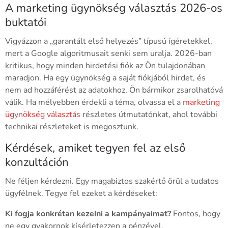
A marketing ügynökség választás 2026-os
buktatói
Vigyázzon a „garantált első helyezés” típusú ígéretekkel,
mert a Google algoritmusait senki sem uralja. 2026-ban
kritikus, hogy minden hirdetési fiók az Ön tulajdonában
maradjon. Ha egy ügynökség a saját fiókjából hirdet, és
nem ad hozzáférést az adatokhoz, Ön bármikor zsarolhatóvá
válik. Ha mélyebben érdekli a téma, olvassa el a
marketing
ügynökség választás
részletes útmutatónkat, ahol további
technikai részleteket is megosztunk.
Kérdések, amiket tegyen fel az első
konzultáción
Ne féljen kérdezni. Egy magabiztos szakértő örül a tudatos
ügyfélnek. Tegye fel ezeket a kérdéseket:
Ki fogja konkrétan kezelni a kampányaimat?
Fontos, hogy
ne egy gyakornok kísérletezzen a pénzével.