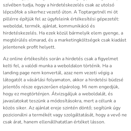
szívében tudja, hogy a hirdetéskezelés csak az utolsó
lépcsőfok a sikerhez vezető úton. A Toptargetnél mi öt
pillérre építjük fel az ügyfeleink értékesítési gépezetét:
weboldal, termék, ajánlat, kommunikáció és
hirdetéskezelés. Ha ezek közül bármelyik elem gyenge, a
megtérülés elmarad, és a marketingköltségek csak kiadást
jelentenek profit helyett.
Az online értékesítés során a hirdetés csak a figyelmet
kelti fel, a valódi munka a weboldalon történik. Ha a
landing page nem konvertál, azaz nem vezeti végig a
látogatót a vásárlási folyamaton, akkor a hirdetési büdzsé
jelentős része egyszerűen elpárolog. Mi nem engedjük,
hogy ez megtörténjen. Átvizsgáljuk a weboldalát, és
javaslatokat teszünk a módosításokra, mert a célunk a
közös siker. Az ajánlat ereje szintén döntő; segítünk úgy
pozicionálni a termékét vagy szolgáltatását, hogy a vevő ne
csak árat, hanem ellenállhatatlan értéket lásson.