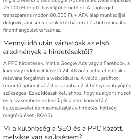
míg a professzionális Google Ads kezelés webshopoknak
75.000 Ft feletti havidíjtól érhető el. A Toptarget
transzparens módon 80.000 Ft + ÁFA alap munkadíjjal
dolgozik, ami senior szakértői hátteret és heti manuális
finomhangolást tartalmaz.
Mennyi idő után várhatóak az első
eredmények a hirdetésektől?
A PPC hirdetések, mint a Google Ads vagy a Facebook, a
kampány indulását követő 24-48 órán belül elindítják a
releváns forgalmat a weboldalára. A valódi, profitot
termelő optimalizáláshoz azonban 2-4 hétnyi adatgyűjtés
szükséges. Ez az időszak kell ahhoz, hogy az algoritmusok
és a szakembereink kiszűrjék a nem konvertáló
kulcsszavakat és maximalizálják a hirdetési költség
megtérülését (ROAS).
Mi a különbség a SEO és a PPC között,
melyikre van szükségem?