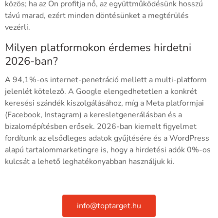
közös; ha az Ön profitja nő, az együttműködésünk hosszú
távú marad, ezért minden döntésünket a megtérülés
vezérli.
Milyen platformokon érdemes hirdetni
2026-ban?
A 94,1%-os internet-penetráció mellett a multi-platform
jelenlét kötelező. A Google elengedhetetlen a konkrét
keresési szándék kiszolgálásához, míg a Meta platformjai
(Facebook, Instagram) a keresletgenerálásban és a
bizalomépítésben erősek. 2026-ban kiemelt figyelmet
fordítunk az elsődleges adatok gyűjtésére és a WordPress
alapú tartalommarketingre is, hogy a hirdetési adók 0%-os
kulcsát a lehető leghatékonyabban használjuk ki.
info@toptarget.hu