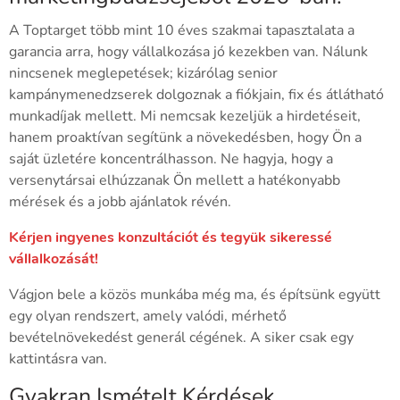
A Toptarget több mint 10 éves szakmai tapasztalata a
garancia arra, hogy vállalkozása jó kezekben van. Nálunk
nincsenek meglepetések; kizárólag senior
kampánymenedzserek dolgoznak a fiókjain, fix és átlátható
munkadíjak mellett. Mi nemcsak kezeljük a hirdetéseit,
hanem proaktívan segítünk a növekedésben, hogy Ön a
saját üzletére koncentrálhasson. Ne hagyja, hogy a
versenytársai elhúzzanak Ön mellett a hatékonyabb
mérések és a jobb ajánlatok révén.
Kérjen ingyenes konzultációt és tegyük sikeressé
vállalkozását!
Vágjon bele a közös munkába még ma, és építsünk együtt
egy olyan rendszert, amely valódi, mérhető
bevételnövekedést generál cégének. A siker csak egy
kattintásra van.
Gyakran Ismételt Kérdések