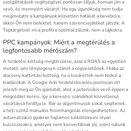
szolgáltatások segítségével pontosan látjuk, honnan jön a
vevő, és mennyiért vásárol. Ha egy ügynökség nem tudja
megmutatni a kampányok közvetlen hatását a bevételre,
akkor Ön nem befektet, hanem szerencsejátékot játszik. A
Toptargetnél mi a profitra optimalizálunk, nem a lájkokra.
PPC kampányok: Miért a megtérülés a
legfontosabb mérőszám?
A hirdetési költség megtérülése, azaz a ROAS az egyetlen
mutató, ami ténylegesen számít a cégvezetőnek. Hiába az
alacsony kattintási költség, ha a kosárérték nem fedezi a
kiadásokat. A Google Ads hirdetéskezelés pontosan ott
jeleníti meg az Ön ajánlatát, ahol a potenciális vevő éppen a
megoldást keresi, így a keresési szándékot közvetlenül
vásárlássá fordítja le. Bár az algoritmusok sokat segítenek,
a heti szintű manuális finomhangolás elengedhetetlen. Az
automatizáció gyakran hajlamos túlköltekezni olyan
kulcsszavakra, amelyek nem konvertálnak jól, ezért nálunk