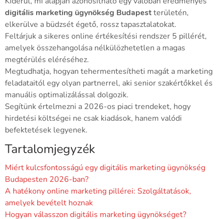
Kiderül, mi alapján azonosítható egy valóban eredményes
digitális marketing ügynökség Budapest
területén,
elkerülve a büdzsét égető, rossz tapasztalatokat.
Feltárjuk a sikeres online értékesítési rendszer 5 pillérét,
amelyek összehangolása nélkülözhetetlen a magas
megtérülés eléréséhez.
Megtudhatja, hogyan tehermentesítheti magát a marketing
feladataitól egy olyan partnerrel, aki senior szakértőkkel és
manuális optimalizálással dolgozik.
Segítünk értelmezni a 2026-os piaci trendeket, hogy
hirdetési költségei ne csak kiadások, hanem valódi
befektetések legyenek.
Tartalomjegyzék
Miért kulcsfontosságú egy digitális marketing ügynökség
Budapesten 2026-ban?
A hatékony online marketing pillérei: Szolgáltatások,
amelyek bevételt hoznak
Hogyan válasszon digitális marketing ügynökséget?