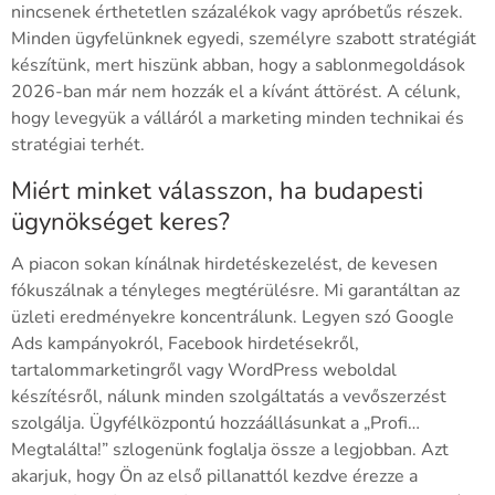
nincsenek érthetetlen százalékok vagy apróbetűs részek.
Minden ügyfelünknek egyedi, személyre szabott stratégiát
készítünk, mert hiszünk abban, hogy a sablonmegoldások
2026-ban már nem hozzák el a kívánt áttörést. A célunk,
hogy levegyük a válláról a marketing minden technikai és
stratégiai terhét.
Miért minket válasszon, ha budapesti
ügynökséget keres?
A piacon sokan kínálnak hirdetéskezelést, de kevesen
fókuszálnak a tényleges megtérülésre. Mi garantáltan az
üzleti eredményekre koncentrálunk. Legyen szó Google
Ads kampányokról, Facebook hirdetésekről,
tartalommarketingről vagy WordPress weboldal
készítésről, nálunk minden szolgáltatás a vevőszerzést
szolgálja. Ügyfélközpontú hozzáállásunkat a „Profi…
Megtalálta!” szlogenünk foglalja össze a legjobban. Azt
akarjuk, hogy Ön az első pillanattól kezdve érezze a