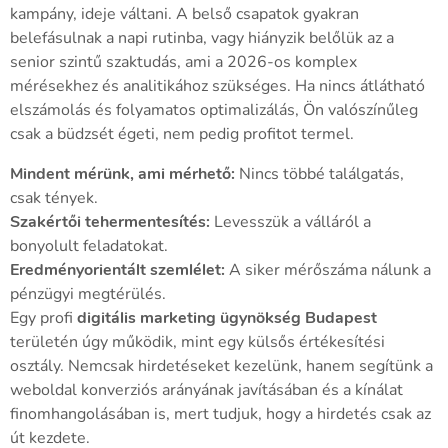
kampány, ideje váltani. A belső csapatok gyakran
belefásulnak a napi rutinba, vagy hiányzik belőlük az a
senior szintű szaktudás, ami a 2026-os komplex
mérésekhez és analitikához szükséges. Ha nincs átlátható
elszámolás és folyamatos optimalizálás, Ön valószínűleg
csak a büdzsét égeti, nem pedig profitot termel.
Mindent mérünk, ami mérhető:
Nincs többé találgatás,
csak tények.
Szakértői tehermentesítés:
Levesszük a válláról a
bonyolult feladatokat.
Eredményorientált szemlélet:
A siker mérőszáma nálunk a
pénzügyi megtérülés.
Egy profi
digitális marketing ügynökség Budapest
területén úgy működik, mint egy külsős értékesítési
osztály. Nemcsak hirdetéseket kezelünk, hanem segítünk a
weboldal konverziós arányának javításában és a kínálat
finomhangolásában is, mert tudjuk, hogy a hirdetés csak az
út kezdete.