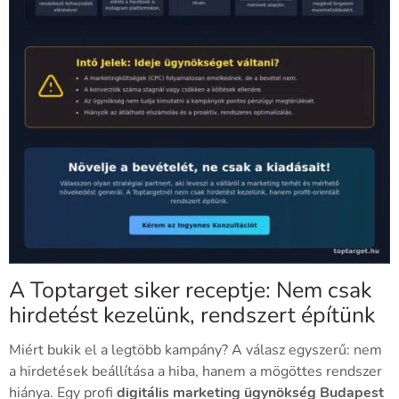
A Toptarget siker receptje: Nem csak
hirdetést kezelünk, rendszert építünk
Miért bukik el a legtöbb kampány? A válasz egyszerű: nem
a hirdetések beállítása a hiba, hanem a mögöttes rendszer
hiánya. Egy profi
digitális marketing ügynökség Budapest