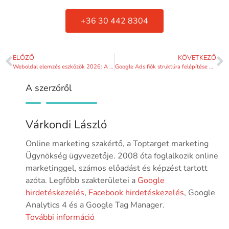
+36 30 442 8304
ELŐZŐ
KÖVETKEZŐ
Weboldal elemzés eszközök 2026: A legjobb szoftverek a profitnöveléshez
Google Ads fiók struktúra felépítése 2026-ban: Útmutató a magas megtérüléshez
A szerzőről
Várkondi László
Online marketing szakértő, a Toptarget marketing
Ügynökség ügyvezetője. 2008 óta foglalkozik online
marketinggel, számos előadást és képzést tartott
azóta. Legfőbb szakterületei a
Google
hirdetéskezelés
,
Facebook hirdetéskezelés
, Google
Analytics 4 és a Google Tag Manager.
További információ