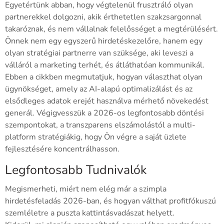
Egyetértünk abban, hogy végtelenül frusztráló olyan
partnerekkel dolgozni, akik érthetetlen szakzsargonnal
takaróznak, és nem vállalnak felelősséget a megtérülésért.
Önnek nem egy egyszerű hirdetéskezelőre, hanem egy
olyan stratégiai partnerre van szüksége, aki leveszi a
válláról a marketing terhét, és átláthatóan kommunikál.
Ebben a cikkben megmutatjuk, hogyan választhat olyan
ügynökséget, amely az AI-alapú optimalizálást és az
elsődleges adatok erejét használva mérhető növekedést
generál. Végigvesszük a 2026-os legfontosabb döntési
szempontokat, a transzparens elszámolástól a multi-
platform stratégiákig, hogy Ön végre a saját üzlete
fejlesztésére koncentrálhasson.
Legfontosabb Tudnivalók
Megismerheti, miért nem elég már a szimpla
hirdetésfeladás 2026-ban, és hogyan válthat profitfókuszú
szemléletre a puszta kattintásvadászat helyett.