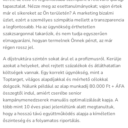
tapasztalat. Nézze meg az esettanulmányokat; vajon értek
már el sikereket az Ön területén? A marketing bizalmi
üzlet, ezért a személyes szimpátia mellett a transzparencia
a legfontosabb. Ha az ügynökség érthetetlen
szakzsargonnal takarózik, és nem tudja egyszerűen
elmagyarázni, hogyan termelnek Önnek pénzt, az már
régen rossz jel.
A díjstruktúra szintén sokat árul el a profizmusról. Kerülje
azokat a helyeket, ahol rejtett százalékok és átláthatatlan
költségek vannak. Egy korrekt ügynökség, mint a
Toptarget, világos alapdíjakkal és mérhető célokkal
dolgozik. Nálunk például az alap munkadíj 80.000 Ft + ÁFA
összegtől indul, amiért cserébe senior
kampánymenedzserek manuális optimalizálását kapja. A
több mint 10 éves piaci jelenlétünk alatt megtanultuk,
hogy a hosszú távú együttműködés alapja a kíméletlen
őszinteség és a folyamatos riportálás.