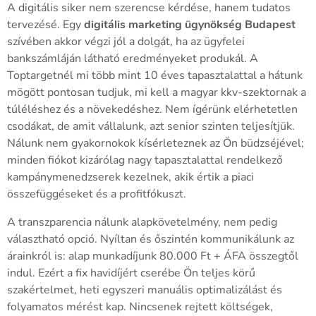
A digitális siker nem szerencse kérdése, hanem tudatos
tervezésé. Egy
digitális marketing ügynökség Budapest
szívében akkor végzi jól a dolgát, ha az ügyfelei
bankszámláján látható eredményeket produkál. A
Toptargetnél mi több mint 10 éves tapasztalattal a hátunk
mögött pontosan tudjuk, mi kell a magyar kkv-szektornak a
túléléshez és a növekedéshez. Nem ígérünk elérhetetlen
csodákat, de amit vállalunk, azt senior szinten teljesítjük.
Nálunk nem gyakornokok kísérleteznek az Ön büdzséjével;
minden fiókot kizárólag nagy tapasztalattal rendelkező
kampánymenedzserek kezelnek, akik értik a piaci
összefüggéseket és a profitfókuszt.
A transzparencia nálunk alapkövetelmény, nem pedig
választható opció. Nyíltan és őszintén kommunikálunk az
árainkról is: alap munkadíjunk 80.000 Ft + ÁFA összegtől
indul. Ezért a fix havidíjért cserébe Ön teljes körű
szakértelmet, heti egyszeri manuális optimalizálást és
folyamatos mérést kap. Nincsenek rejtett költségek,