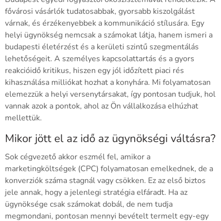
fővárosi vásárlók tudatosabbak, gyorsabb kiszolgálást
várnak, és érzékenyebbek a kommunikáció stílusára. Egy
helyi ügynökség nemcsak a számokat látja, hanem ismeri a
budapesti életérzést és a kerületi szintű szegmentálás
lehetőségeit. A személyes kapcsolattartás és a gyors
reakcióidő kritikus, hiszen egy jól időzített piaci rés
kihasználása milliókat hozhat a konyhára. Mi folyamatosan
elemezzük a helyi versenytársakat, így pontosan tudjuk, hol
vannak azok a pontok, ahol az Ön vállalkozása elhúzhat
mellettük.
Mikor jött el az idő az ügynökségi váltásra?
Sok cégvezető akkor eszmél fel, amikor a
marketingköltségek (CPC) folyamatosan emelkednek, de a
konverziók száma stagnál vagy csökken. Ez az első biztos
jele annak, hogy a jelenlegi stratégia elfáradt. Ha az
ügynöksége csak számokat dobál, de nem tudja
megmondani, pontosan mennyi bevételt termelt egy-egy