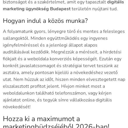
biztonságot és a szakértelmet, amit egy tapasztalt
digitális
marketing ügynökség Budapest
területén nyújtani tud.
Hogyan indul a közös munka?
A folyamatunk gyors, lényegre törő és mentes a felesleges
sallangoktól. Minden együttműködés egy ingyenes
igényfelméréssel és a jelenlegi állapot alapos
auditálásával kezdődik. Megnézzük a méréseit, a hirdetési
fiókjait és a weboldala konverziós képességét. Ezután egy
konkrét javaslatcsomagot és stratégiai tervet teszünk az
asztalra, amely pontosan kijelöli a növekedéshez vezető
utat. Nem húzzuk az időt, hiszen minden elvesztegetett nap
elszalasztott profitot jelent. Hívjon minket most a
weboldalunkon található telefonszámon, vagy kérjen
ajánlatot online, és tegyük sínre vállalkozása digitális
növekedését!
Hozza ki a maximumot a
marketingbüdzséjéből 2026-ban!