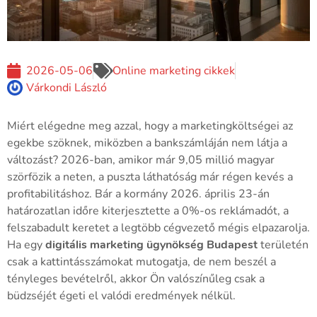
2026-05-06
Online marketing cikkek
Várkondi László
Miért elégedne meg azzal, hogy a marketingköltségei az
egekbe szöknek, miközben a bankszámláján nem látja a
változást? 2026-ban, amikor már 9,05 millió magyar
szörfözik a neten, a puszta láthatóság már régen kevés a
profitabilitáshoz. Bár a kormány 2026. április 23-án
határozatlan időre kiterjesztette a 0%-os reklámadót, a
felszabadult keretet a legtöbb cégvezető mégis elpazarolja.
Ha egy
digitális marketing ügynökség Budapest
területén
csak a kattintásszámokat mutogatja, de nem beszél a
tényleges bevételről, akkor Ön valószínűleg csak a
büdzséjét égeti el valódi eredmények nélkül.