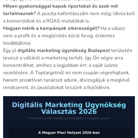
Milyen gyakorisággal kapok riportokat és azok mit
tartalmaznak?
A puszta kattintásszám nem elég; látnia kell
a konverziókat és a ROAS mutatókat is.
Hogyan mérik a kampányok sikerességét?
Ha a válasz
nem a profit és a megtérülés körül forog, érdemes
továbbállnia.
Egy jó
digitális marketing ügynökség Budapest
területén
leveszi a válláról a marketing terhét, így Ön végre arra
koncentrálhat, amihez a legjobban ért: a saját üzlete
vezetésére. A Toptargetnél mi nem csupán végrehajtunk,
hanem proaktívan tanácsot adunk, átvizsgáljuk a meglévő
rendszereit, és javaslatokat teszünk a fejlődésre.