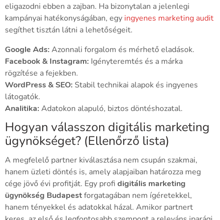
eligazodni ebben a zajban. Ha bizonytalan a jelenlegi
kampányai hatékonyságában, egy
ingyenes marketing audit
segíthet tisztán látni a lehetőségeit.
Google Ads:
Azonnali forgalom és mérhető eladások.
Facebook & Instagram:
Igényteremtés és a márka
rögzítése a fejekben.
WordPress & SEO:
Stabil technikai alapok és ingyenes
látogatók.
Analitika:
Adatokon alapuló, biztos döntéshozatal.
Hogyan válasszon digitális marketing
ügynökséget? (Ellenőrző lista)
A megfelelő partner kiválasztása nem csupán szakmai,
hanem üzleti döntés is, amely alapjaiban határozza meg
cége jövő évi profitját. Egy profi
digitális marketing
ügynökség Budapest
forgatagában nem ígéretekkel,
hanem tényekkel és adatokkal házal. Amikor partnert
keres, az első és legfontosabb szempont a releváns iparági