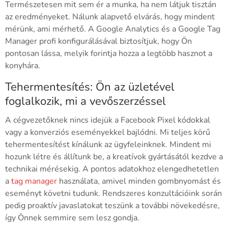
Természetesen mit sem ér a munka, ha nem látjuk tisztán
az eredményeket. Nálunk alapvető elvárás, hogy mindent
mérünk, ami mérhető. A Google Analytics és a Google Tag
Manager profi konfigurálásával biztosítjuk, hogy Ön
pontosan lássa, melyik forintja hozza a legtöbb hasznot a
konyhára.
Tehermentesítés: Ön az üzletével
foglalkozik, mi a vevőszerzéssel
A cégvezetőknek nincs idejük a Facebook Pixel kódokkal
vagy a konverziós eseményekkel bajlódni. Mi teljes körű
tehermentesítést kínálunk az ügyfeleinknek. Mindent mi
hozunk létre és állítunk be, a kreatívok gyártásától kezdve a
technikai mérésekig. A pontos adatokhoz elengedhetetlen
a
tag manager
használata, amivel minden gombnyomást és
eseményt követni tudunk. Rendszeres konzultációink során
pedig proaktív javaslatokat teszünk a további növekedésre,
így Önnek semmire sem lesz gondja.