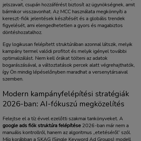
jelszavait, csupán hozzáférést biztosít az ügynökségnek, amit
bármikor visszavonhat. Az MCC használata megkönnyíti a
kereszt-fiók jelentések készítését és a globális trendek
figyelését, ami elengedhetetlen a gyors és magabiztos
döntéshozatalhoz.
Egy logikusan felépített struktúrában azonnal látszik, melyik
kampány termel valódi profitot és melyik igényel további
optimalizálást. Nem kell órákat tölteni az adatok
bogarászásával, a változtatások percek alatt végrehajthatók,
így Ön mindig lépéselőnyben maradhat a versenytársaival
szemben.
Modern kampányfelépítési stratégiák
2026-ban: AI-fókuszú megközelítés
Felejtse el a tíz évvel ezelőtti szakmai tankönyveket. A
google ads fiók struktúra felépítése
2026-ban már nem a
manuális kontrollról, hanem az algoritmus „etetéséről” szól.
Míg korábban a SKAG (Single Keyword Ad Groups) modell