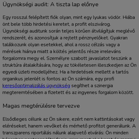
Ügynökségi audit: A tiszta lap előnye
Egy rosszul felépített fiók olyan, mint egy lyukas vödör. Hiába
önt bele több hirdetési keretet, a profit elszivárog.
Ügynökségi auditunk során teljes körűen átvilágítjuk meglévő
rendszerét, és azonosítjuk a rejtett pénznyelőket. Gyakran
találkozunk olyan esetekkel, ahol a rossz célzás vagy a
mérések hiánya miatt a költés jelentős része irreleváns
forgalomra megy el. Személyre szabott javaslatot teszünk a
struktúra átalakítására, hogy az tökéletesen illeszkedjen az Ön
egyedi üzleti modelljéhez. Ha a hirdetések mellett a tartós
organikus jelenlét is fontos az Ön számára, egy profi
keresőoptimalizálás ügynökség
segíthet a szinergia
megteremtésében a fizetett és az ingyenes forgalom között.
Magas megtérülésre tervezve
Elsődleges célunk az Ön sikere, ezért nem kattintásokat vagy
eléréseket, hanem vevőket és mérhető profitot generálunk. A
transzparens riportálás nálunk alapvető elvárás: Ön minden