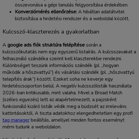
összevonása a gépi tanulás felgyorsítása érdekében.
Konverziómérés ellenőrzése:
A hibátlan adatátvitel
biztosítása a hirdetési rendszer és a weboldal között.
Kulcsszó-klaszterezés a gyakorlatban
A
google ads fiók struktúra felépítése
során a
kulcsszókutatás nem egy egyszerű listaírás. A kulcsszavakat a
felhasználó szándéka szerint kell klaszterekbe rendezni.
Különbséget teszünk információs szándék (pl. „hogyan
működik a hőszivattyú”) és vásárlási szándék (pl. „hőszivattyú
telepítés árak”) között. Ezeket soha ne keverje egy
hirdetéscsoporton belül. A negatív kulcsszólisták használata
2026-ban kritikusabb, mint valaha. Mivel a Broad Match
(széles egyezés) lett az alapértelmezett, a pajzsként
funkcionáló kizáró listák védik meg a büdzsét az irreleváns
kattintásoktól. A tiszta adatokhoz elengedhetetlen egy profi
tag manager
beállítás, amellyel minden fontos eseményt
mérni tudunk a weboldalon.