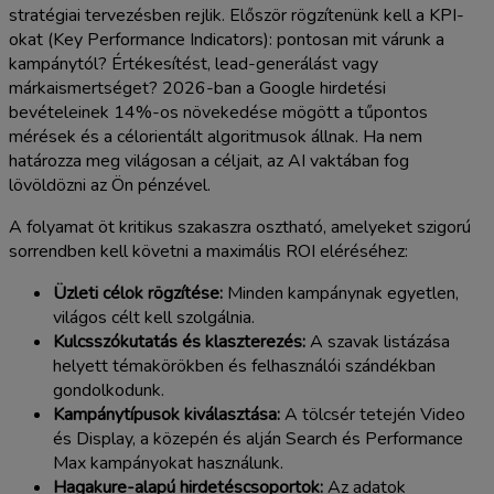
stratégiai tervezésben rejlik. Először rögzítenünk kell a KPI-
okat (Key Performance Indicators): pontosan mit várunk a
kampánytól? Értékesítést, lead-generálást vagy
márkaismertséget? 2026-ban a Google hirdetési
bevételeinek 14%-os növekedése mögött a tűpontos
mérések és a célorientált algoritmusok állnak. Ha nem
határozza meg világosan a céljait, az AI vaktában fog
lövöldözni az Ön pénzével.
A folyamat öt kritikus szakaszra osztható, amelyeket szigorú
sorrendben kell követni a maximális ROI eléréséhez:
Üzleti célok rögzítése:
Minden kampánynak egyetlen,
világos célt kell szolgálnia.
Kulcsszókutatás és klaszterezés:
A szavak listázása
helyett témakörökben és felhasználói szándékban
gondolkodunk.
Kampánytípusok kiválasztása:
A tölcsér tetején Video
és Display, a közepén és alján Search és Performance
Max kampányokat használunk.
Hagakure-alapú hirdetéscsoportok:
Az adatok