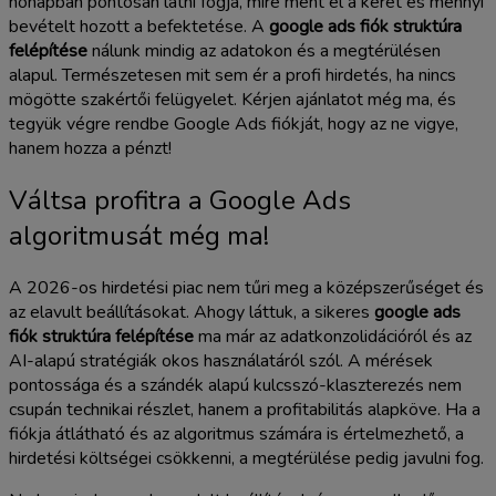
hónapban pontosan látni fogja, mire ment el a keret és mennyi
bevételt hozott a befektetése. A
google ads fiók struktúra
felépítése
nálunk mindig az adatokon és a megtérülésen
alapul. Természetesen mit sem ér a profi hirdetés, ha nincs
mögötte szakértői felügyelet. Kérjen ajánlatot még ma, és
tegyük végre rendbe Google Ads fiókját, hogy az ne vigye,
hanem hozza a pénzt!
Váltsa profitra a Google Ads
algoritmusát még ma!
A 2026-os hirdetési piac nem tűri meg a középszerűséget és
az elavult beállításokat. Ahogy láttuk, a sikeres
google ads
fiók struktúra felépítése
ma már az adatkonzolidációról és az
AI-alapú stratégiák okos használatáról szól. A mérések
pontossága és a szándék alapú kulcsszó-klaszterezés nem
csupán technikai részlet, hanem a profitabilitás alapköve. Ha a
fiókja átlátható és az algoritmus számára is értelmezhető, a
hirdetési költségei csökkenni, a megtérülése pedig javulni fog.