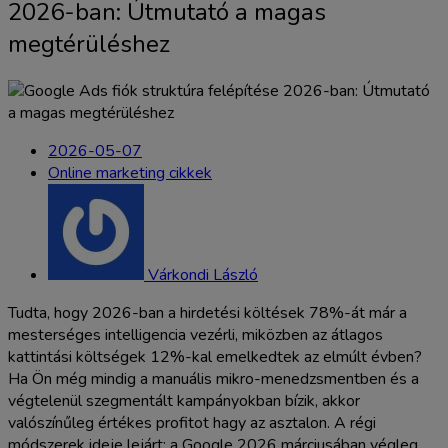
2026-ban: Útmutató a magas
megtérüléshez
2026-05-07
Online marketing cikkek
Várkondi László
Tudta, hogy 2026-ban a hirdetési költések 78%-át már a
mesterséges intelligencia vezérli, miközben az átlagos
kattintási költségek 12%-kal emelkedtek az elmúlt évben?
Ha Ön még mindig a manuális mikro-menedzsmentben és a
végtelenül szegmentált kampányokban bízik, akkor
valószínűleg értékes profitot hagy az asztalon. A régi
módszerek ideje lejárt: a Google 2026 márciusában végleg