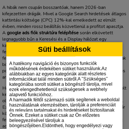
A hibák nem csupán bosszantóak, hanem 2026-ban
kifejezetten drágák. Mivel a Google Search hirdetések átlagos
kattintási költsége (CPC) 12%-kal emelkedett az elmúlt
évben, minden rossz beállítás közvetlenül a profitot apasztja.
A
google ads fiók struktúra felépítése
során elkövetett
legnagyobb bűn a Keresési és a Display hálózat egy
kampányon belüli keverése. Ez a két felület teljesen eltérő
Süti beállítások
felhasználói szándékot szolgál ki. Míg a keresőben a
felhasználó aktívan megoldást keres, a Display hálózaton csak
A hatékony navigáció és bizonyos funkciók
böngészik. Ha összeönti őket, az algoritmus nem tudja
működésének érdekében sütiket használunk.Az
pontosan optimalizálni az ajánlatokat, ami alacsony konverziós
alábbiakban az egyes kategóriák alatt részletes
arányhoz és elpazarolt büdzséhez vezet.
információkat talál minden sütiről.A "Szükséges"
kategóriába sorolt sütiket a böngésző tárolja, mivel
Hasonlóan kritikus pont a földrajzi és nyelvi célzások elnagyolt
ezek elengedhetetlenül szükségesek a webhely
kezelése. Gyakran látunk olyan fiókokat, ahol a hirdetések
alapvető funkcióihoz.
A harmadik féltől származó sütik segítenek a weboldal
olyan régiókban is megjelennek, ahol a cég nem is szolgáltat.
használatának elemzésében, tárolják a preferenciáit
Ez 100%-os pénzkidobás. A Google 2026. április 21-től már
és releváns tartalmakat és hirdetéseket biztosítanak
kötelezővé tette a többfaktoros hitelesítést (MFA) az API-
Önnek. Ezeket a sütiket csak az Ön előzetes
felhasználók számára, ami jelzi a rendszer szigorodását és az
beleegyezésével tároljuk a
adatbiztonság felértékelődését. Ne hagyja, hogy a technikai
böngészőjében.Eldöntheti, hogy engedélyezi vagy