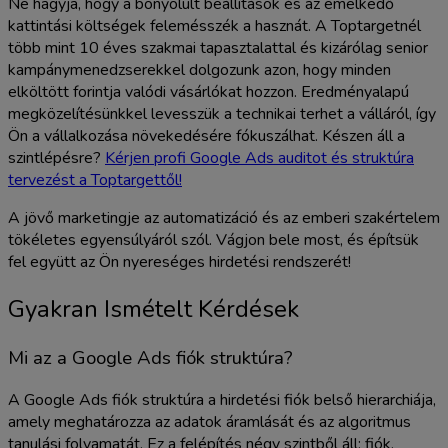
Ne hagyja, hogy a bonyolult beállítások és az emelkedő
kattintási költségek felemésszék a hasznát. A Toptargetnél
több mint 10 éves szakmai tapasztalattal és kizárólag senior
kampánymenedzserekkel dolgozunk azon, hogy minden
elköltött forintja valódi vásárlókat hozzon. Eredményalapú
megközelítésünkkel levesszük a technikai terhet a válláról, így
Ön a vállalkozása növekedésére fókuszálhat. Készen áll a
szintlépésre?
Kérjen profi Google Ads auditot és struktúra
tervezést a Toptargettől!
A jövő marketingje az automatizáció és az emberi szakértelem
tökéletes egyensúlyáról szól. Vágjon bele most, és építsük
fel együtt az Ön nyereséges hirdetési rendszerét!
Gyakran Ismételt Kérdések
Mi az a Google Ads fiók struktúra?
A Google Ads fiók struktúra a hirdetési fiók belső hierarchiája,
amely meghatározza az adatok áramlását és az algoritmus
tanulási folyamatát. Ez a felépítés négy szintből áll: fiók,