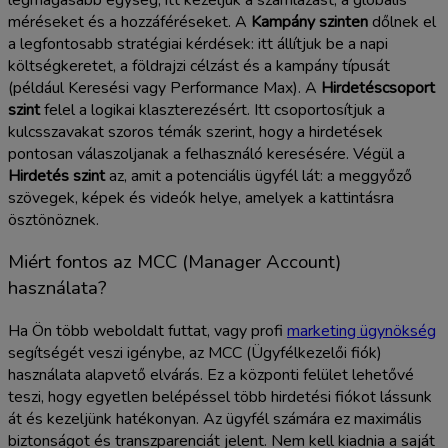
méréseket és a hozzáféréseket. A
Kampány szinten
dőlnek el
a legfontosabb stratégiai kérdések: itt állítjuk be a napi
költségkeretet, a földrajzi célzást és a kampány típusát
(például Keresési vagy Performance Max). A
Hirdetéscsoport
szint
felel a logikai klaszterezésért. Itt csoportosítjuk a
kulcsszavakat szoros témák szerint, hogy a hirdetések
pontosan válaszoljanak a felhasználó keresésére. Végül a
Hirdetés szint
az, amit a potenciális ügyfél lát: a meggyőző
szövegek, képek és videók helye, amelyek a kattintásra
ösztönöznek.
Miért fontos az MCC (Manager Account)
használata?
Ha Ön több weboldalt futtat, vagy profi
marketing ügynökség
segítségét veszi igénybe, az MCC (Ügyfélkezelői fiók)
használata alapvető elvárás. Ez a központi felület lehetővé
teszi, hogy egyetlen belépéssel több hirdetési fiókot lássunk
át és kezeljünk hatékonyan. Az ügyfél számára ez maximális
biztonságot és transzparenciát jelent. Nem kell kiadnia a saját