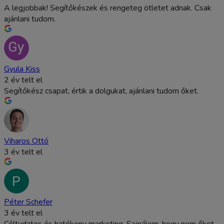
A legjobbak! Segítőkészek és rengeteg ötletet adnak. Csak
ajánlani tudom.
Gyula Kiss
2 év telt el
Segítőkész csapat, értik a dolgukat, ajánlani tudom őket.
Viharos Ottó
3 év telt el
Péter Schefer
3 év telt el
Céltudatos és hatékony marketing. Sajnálom, hogy nem őket