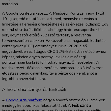
maradjon.
A Google bünteti a káoszt. A Minőségi Pontszám egy 1-től
10-ig terjedő mutató, ami azt méri, mennyire releváns a
hirdetése a keresési kifejezéshez és az érkezési oldalhoz. Egy
rosszul strukturált fiókban, ahol egy hirdetéscsoporthoz túl
sok, egymástól eltérő kulcsszó tartozik, a relevancia
törvényszerűen csökken. Ez közvetlenül magasabb kattintási
költségeket (CPC) eredményez. Mivel 2026 első
negyedévében az átlagos CPC 12%-kal nőtt az előző évhez
képest, minden egyes pontnyi javulás a minőségi
pontszámban konkrét forintokat hagy az Ön zsebében. A
rendszerezett fiókban a mérések pontosak, a költségkeret
elosztása pedig dinamikus, így a pénze oda kerül, ahol a
legtöbb konverziót hozza.
A hierarchia szintjei és funkcióik
A
Google Ads platform
négy alapvető szintre épül, amelyek
mindegyike specifikus feladatot lát el. A
Fiók szint
a
legmagasabb egység, itt kezeljük a számlázást, a globális