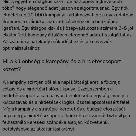
Nincs egyetlen mágikus szám, de az alapelv a „kevesebb
több”, hogy elegendő adat jusson az algoritmusnak. Egy fiók
elméletileg 10 000 kampányt tartalmazhat, de a gyakorlatban
érdemes a számukat az üzleti célokhoz és a büdzséhez
igazítani. Egy átlagos kis- és középvállalkozás számára 3-8 jól
elkülönített kampány általában elegendő adatot szolgáltat az
AI számára a hatékony működéshez és a konverziók
optimalizálásához.
Mi a különbség a kampány és a hirdetéscsoport
között?
A kampány szintjén dől el a napi költségkeret, a földrajzi
célzás és a hirdetési hálózat típusa. Ezzel szemben a
hirdetéscsoport a kampányon belüli kisebb egység, amely a
kulcsszavak és a hirdetések logikai összekapcsolásáért felel.
Míg a kampány a stratégiai keretet és a büdzsé elosztását
adja meg, a hirdetéscsoport a konkrét relevanciát biztosítja a
felhasználó keresési szándéka alapján, közvetlenül
befolyásolva az átkattintási arányt.