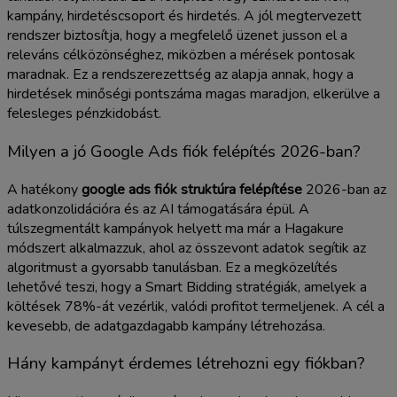
kampány, hirdetéscsoport és hirdetés. A jól megtervezett
rendszer biztosítja, hogy a megfelelő üzenet jusson el a
releváns célközönséghez, miközben a mérések pontosak
maradnak. Ez a rendszerezettség az alapja annak, hogy a
hirdetések minőségi pontszáma magas maradjon, elkerülve a
felesleges pénzkidobást.
Milyen a jó Google Ads fiók felépítés 2026-ban?
A hatékony
google ads fiók struktúra felépítése
2026-ban az
adatkonzolidációra és az AI támogatására épül. A
túlszegmentált kampányok helyett ma már a Hagakure
módszert alkalmazzuk, ahol az összevont adatok segítik az
algoritmust a gyorsabb tanulásban. Ez a megközelítés
lehetővé teszi, hogy a Smart Bidding stratégiák, amelyek a
költések 78%-át vezérlik, valódi profitot termeljenek. A cél a
kevesebb, de adatgazdagabb kampány létrehozása.
Hány kampányt érdemes létrehozni egy fiókban?