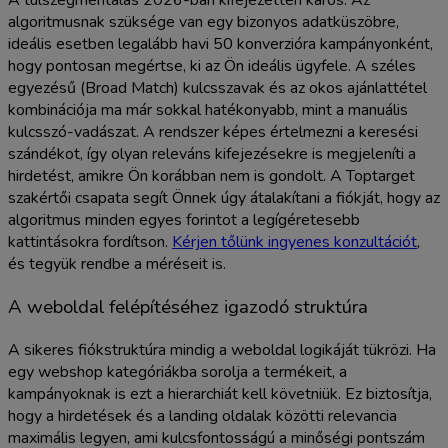
A túlszegmentálás 2026-ban kifejezetten káros. Az
algoritmusnak szüksége van egy bizonyos adatküszöbre,
ideális esetben legalább havi 50 konverzióra kampányonként,
hogy pontosan megértse, ki az Ön ideális ügyfele. A széles
egyezésű (Broad Match) kulcsszavak és az okos ajánlattétel
kombinációja ma már sokkal hatékonyabb, mint a manuális
kulcsszó-vadászat. A rendszer képes értelmezni a keresési
szándékot, így olyan releváns kifejezésekre is megjeleníti a
hirdetést, amikre Ön korábban nem is gondolt. A Toptarget
szakértői csapata segít Önnek úgy átalakítani a fiókját, hogy az
algoritmus minden egyes forintot a legígéretesebb
kattintásokra fordítson.
Kérjen tőlünk ingyenes konzultációt
,
és tegyük rendbe a méréseit is.
A weboldal felépítéséhez igazodó struktúra
A sikeres fiókstruktúra mindig a weboldal logikáját tükrözi. Ha
egy webshop kategóriákba sorolja a termékeit, a
kampányoknak is ezt a hierarchiát kell követniük. Ez biztosítja,
hogy a hirdetések és a landing oldalak közötti relevancia
maximális legyen, ami kulcsfontosságú a minőségi pontszám