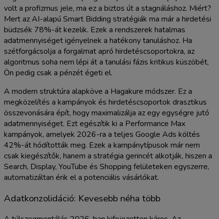
volt a profizmus jele, ma ez a biztos út a stagnáláshoz. Miért?
Mert az AI-alapú Smart Bidding stratégiák ma már a hirdetési
büdzsék 78%-át kezelik. Ezek a rendszerek hatalmas
adatmennyiséget igényelnek a hatékony tanuláshoz. Ha
szétforgácsolja a forgalmat apró hirdetéscsoportokra, az
algoritmus soha nem lépi át a tanulási fázis kritikus küszöbét,
Ön pedig csak a pénzét égeti el.
A modern struktúra alapköve a Hagakure módszer. Ez a
megközelítés a kampányok és hirdetéscsoportok drasztikus
összevonására épít, hogy maximalizálja az egy egységre jutó
adatmennyiséget. Ezt egészítik ki a Performance Max
kampányok, amelyek 2026-ra a teljes Google Ads költés
42%-át hódították meg. Ezek a kampánytípusok már nem
csak kiegészítők, hanem a stratégia gerincét alkotják, hiszen a
Search, Display, YouTube és Shopping felületeken egyszerre,
automatizáltan érik el a potenciális vásárlókat.
Adatkonzolidáció: Kevesebb néha több