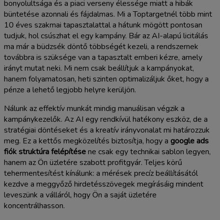
bonyolultsága és a piaci verseny élessége miatt a hibák
büntetése azonnali és fájdalmas. Mi a Toptargetnél több mint
10 éves szakmai tapasztalattal a hátunk mögött pontosan
tudjuk, hol csúszhat el egy kampány. Bár az AI-alapú licitálás
ma már a büdzsék döntő többségét kezeli, a rendszernek
továbbra is szüksége van a tapasztalt emberi kézre, amely
irányt mutat neki. Mi nem csak beállítjuk a kampányokat,
hanem folyamatosan, heti szinten optimalizáljuk őket, hogy a
pénze a lehető legjobb helyre kerüljön.
Nálunk az effektív munkát mindig manuálisan végzik a
kampánykezelők. Az AI egy rendkívül hatékony eszköz, de a
stratégiai döntéseket és a kreatív irányvonalat mi határozzuk
meg. Ez a kettős megközelítés biztosítja, hogy a
google ads
fiók struktúra felépítése
ne csak egy technikai sablon legyen,
hanem az Ön üzletére szabott profitgyár. Teljes körű
tehermentesítést kínálunk: a mérések precíz beállításától
kezdve a meggyőző hirdetésszövegek megírásáig mindent
leveszünk a válláról, hogy Ön a saját üzletére
koncentrálhasson.