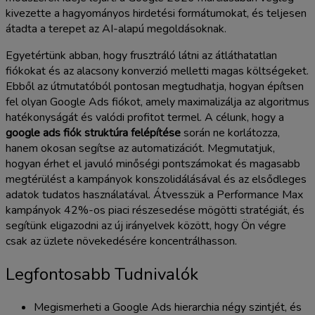
kivezette a hagyományos hirdetési formátumokat, és teljesen
átadta a terepet az AI-alapú megoldásoknak.
Egyetértünk abban, hogy frusztráló látni az átláthatatlan
fiókokat és az alacsony konverzió melletti magas költségeket.
Ebből az útmutatóból pontosan megtudhatja, hogyan építsen
fel olyan Google Ads fiókot, amely maximalizálja az algoritmus
hatékonyságát és valódi profitot termel. A célunk, hogy a
google ads fiók struktúra felépítése
során ne korlátozza,
hanem okosan segítse az automatizációt. Megmutatjuk,
hogyan érhet el javuló minőségi pontszámokat és magasabb
megtérülést a kampányok konszolidálásával és az elsődleges
adatok tudatos használatával. Átvesszük a Performance Max
kampányok 42%-os piaci részesedése mögötti stratégiát, és
segítünk eligazodni az új irányelvek között, hogy Ön végre
csak az üzlete növekedésére koncentrálhasson.
Legfontosabb Tudnivalók
Megismerheti a Google Ads hierarchia négy szintjét, és