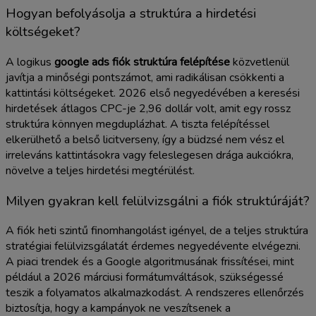
Hogyan befolyásolja a struktúra a hirdetési
költségeket?
A logikus
google ads fiók struktúra felépítése
közvetlenül
javítja a minőségi pontszámot, ami radikálisan csökkenti a
kattintási költségeket. 2026 első negyedévében a keresési
hirdetések átlagos CPC-je 2,96 dollár volt, amit egy rossz
struktúra könnyen megduplázhat. A tiszta felépítéssel
elkerülhető a belső licitverseny, így a büdzsé nem vész el
irreleváns kattintásokra vagy feleslegesen drága aukciókra,
növelve a teljes hirdetési megtérülést.
Milyen gyakran kell felülvizsgálni a fiók struktúráját?
A fiók heti szintű finomhangolást igényel, de a teljes struktúra
stratégiai felülvizsgálatát érdemes negyedévente elvégezni.
A piaci trendek és a Google algoritmusának frissítései, mint
például a 2026 márciusi formátumváltások, szükségessé
teszik a folyamatos alkalmazkodást. A rendszeres ellenőrzés
biztosítja, hogy a kampányok ne veszítsenek a