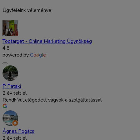
Ügyfeleink véleménye
Toptarget - Online Marketing Ügynökség
4.8
powered by
G
o
o
g
l
e
P Pataki
2 év telt el
Rendkívül elégedett vagyok a szolgáltatással.
Ágnes Pogács
2 év telt el