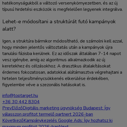
hatékonyságukból a változó versenykörnyezetben, és az új
típusú hirdetési eszközök is megfelelően legyenek integrálva.
Lehet-e módosítani a struktúrát futó kampányok
alatt?
Igen, a struktúra bármikor módosítható, de számolni kell azzal,
hogy minden jelentős változtatás után a kampányok újra
tanulási fázisba kerülnek. Ez az időszak általában 7-14 napot
vesz igénybe, amíg az algoritmus alkalmazkodik az új
keretekhez és célzásokhoz. A drasztikus átalakításokat
érdemes fokozatosan, adatokkal alátámasztva végrehajtani a
hirtelen teljesítménycsökkenés elkerülése érdekében,
figyelembe véve a szezonális hatásokat is.
info@toptarget.hu
+36 30 442 8304
Prev
Előző
Digitális marketing ügynökség Budapest: Így
válasszon profitot termelő partnert 2026-ban
Következő
Kampánykezelés Google Ads: Így hozhatsz ki
maximum profitot 2026-ban
Next