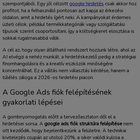
szempontjából. Egy jól célzott
google hirdetés
csak akkor hoz
profitot, ha a felhasználó pontosan azt kapja az érkezési
oldalon, amit a hirdetés ígért neki. A kampányokat érdemes
üzleti célok, például termékkategóriák vagy szolgáltatási
típusok szerint csoportosítani, így a költségkeret elosztása is
sokkal rugalmasabbá válik.
A cél az, hogy olyan átlátható rendszert hozzunk létre, ahol az
AI elvégzi a nehéz munkát, a hirdetéskezelő pedig a stratégiai
finomhangolásra és a kreatív eszközök minőségére
koncentrálhat. Ez a váltás nem választás kérdése, hanem a
túlélés záloga a 2026-os hirdetési piacon.
A Google Ads fiók felépítésének
gyakorlati lépései
A gombnyomogatás előtt a tervezőasztalon dől el a
hirdetései sorsa. A
google ads fiók struktúra felépítése
nem
ott kezdődik, hogy bejelentkezünk a felületre. A technikai
kivitelezés csupán az utolsó 20%, a siker valódi kulcsa a