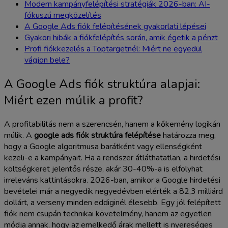
Modern kampányfelépítési stratégiák 2026-ban: AI-
fókuszú megközelítés
A Google Ads fiók felépítésének gyakorlati lépései
Gyakori hibák a fiókfelépítés során, amik égetik a pénzt
Profi fiókkezelés a Toptargetnél: Miért ne egyedül
vágjon bele?
A Google Ads fiók struktúra alapjai:
Miért ezen múlik a profit?
A profitabilitás nem a szerencsén, hanem a kőkemény logikán
múlik. A
google ads fiók struktúra felépítése
határozza meg,
hogy a Google algoritmusa barátként vagy ellenségként
kezeli-e a kampányait. Ha a rendszer átláthatatlan, a hirdetési
költségkeret jelentős része, akár 30-40%-a is elfolyhat
irreleváns kattintásokra. 2026-ban, amikor a Google hirdetési
bevételei már a negyedik negyedévben elérték a 82,3 milliárd
dollárt, a verseny minden eddiginél élesebb. Egy jól felépített
fiók nem csupán technikai követelmény, hanem az egyetlen
módja annak, hogy az emelkedő árak mellett is nyereséges