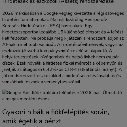
Hirdetések és eszközök (Assets) rendszerezése
2026 márciusában a Google végleg kivezette a régi szöveges
hirdetési formátumokat. Ma már kizárólag Reszponzív
Keresési Hirdetéseket (RSA) használunk. Egy
hirdetéscsoportba legalább 15 különböző címsort és 4 leírást
kell feltölteni. Ne próbálja meg kijátszani a rendszert: adjon az
AI-nak minél több variációt. A hirdetésbővítmények, vagyis az
eszközök (Assets) kampányszintű kezelése alapvető. A
helykiterjesztések, hívógombok és belső linkek nem csupán
díszek. Ezek növelik a hirdetés fizikai méretét a képernyőn és
javítják az átlagosan 6,42%-os CTR-t (átkattintási arányt). A
jól rendszerezett eszközökkel a hirdetései relevánsabbak és
vonzóbbak lesznek a versenytársakénál.
Gyakori hibák a fiókfelépítés során,
amik égetik a pénzt