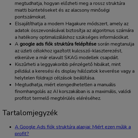
megtudhatja, hogyan előzheti meg a rossz struktúra
miatti büntetéseket és az alacsony minőségi
pontszámokat.
Elsajátíthatja a modern Hagakure módszert, amely az
adatok összevonásával biztosítja az algoritmus számára
a hatékony optimalizáláshoz szükséges információkat.
A
google ads fiók struktúra felépítése
során megtanulja
az üzleti célokhoz igazított kulcsszó-klaszterezést,
elkerülve a már elavult SKAG modellek csapdáit.
Kiszűrheti a leggyakoribb pénzégető hibákat, mint
például a keresési és display hálózatok keverése vagy a
helytelen földrajzi célzások beállítása.
Megtudhatja, miért elengedhetetlen a manuális
finomhangolás az AI korszakában is a maximális, valódi
profitot termelő megtérülés eléréséhez.
Tartalomjegyzék
A Google Ads fiók struktúra alapjai: Miért ezen múlik a
profit?