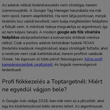
Az adatok nélküli hirdetéskezelés nem stratégia, hanem
szerencsejáték. A Google Tag Manager használata ma már
nem opció, hanem alapfeltétel. Ha nem látja pontosan, melyik
hirdetés hoz valódi bevételt, nem tudja megfelelően felépíteni
a fiókját sem. A mérések hiánya megvakítja az algoritmust, így
az nem képes tanulni. A modern
google ads fiók struktúra
felépítése
elképzelhetetlen a konverziós értékek mérése
nélkül. Csak a pontos adatok birtokában tudunk ROAS
(hirdetési kiadások megtérülése) alapú stratégiát futtatni, ahol
a rendszer nem csak kattintásokat, hanem profitot vadászik
Önnek. Ne égessen el több pénzt feleslegesen.
Kérje profi
kampánykezelőink segítségét
, és tegyük nyereségessé
hirdetéseit!
Profi fiókkezelés a Toptargetnél: Miért
ne egyedül vágjon bele?
A Google Ads világa 2026-ban már nem az a játszótér, ahol
egy kis kísérletezéssel bárki sikeres lehet. Az algoritmusok