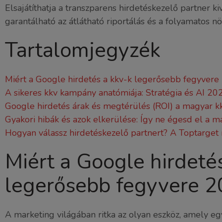
Elsajátíthatja a transzparens hirdetéskezelő partner k
garantálható az átlátható riportálás és a folyamatos n
Tartalomjegyzék
Miért a Google hirdetés a kkv-k legerősebb fegyver
A sikeres kkv kampány anatómiája: Stratégia és AI 2
Google hirdetés árak és megtérülés (ROI) a magyar k
Gyakori hibák és azok elkerülése: Így ne égesd el a 
Hogyan válassz hirdetéskezelő partnert? A Toptarget
Miért a Google hirdeté
legerősebb fegyvere 
A marketing világában ritka az olyan eszköz, amely eg