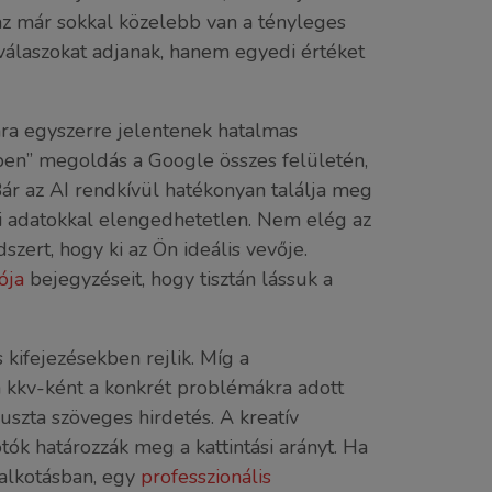
t, az már sokkal közelebb van a tényleges
 válaszokat adjanak, hanem egyedi értéket
a egyszerre jelentenek hatalmas
ben” megoldás a Google összes felületén,
Bár az AI rendkívül hatékonyan találja meg
gi adatokkal elengedhetetlen. Nem elég az
szert, hogy ki az Ön ideális vevője.
ója
bejegyzéseit, hogy tisztán lássuk a
s kifejezésekben rejlik. Míg a
n kkv-ként a konkrét problémákra adott
szta szöveges hirdetés. A kreatív
tók határozzák meg a kattintási arányt. Ha
aalkotásban, egy
professzionális