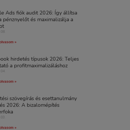
e Ads fiók audit 2026: Így állítsa
 pénznyelőt és maximalizálja a
ot
.08.
olvasom »
ook hirdetés típusok 2026: Teljes
ató a profitmaximalizáláshoz
.04.
olvasom »
tési szövegírás és esettanulmány
tés 2026: A bizalomépítés
rfoka
.03.
olvasom »