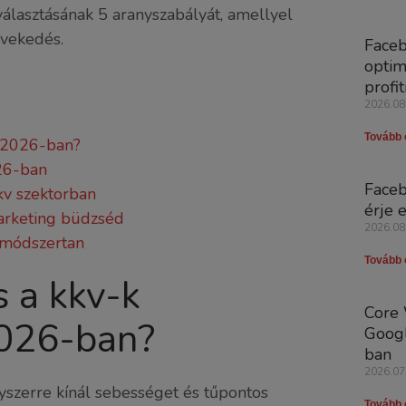
iválasztásának 5 aranyszabályát, amellyel
övekedés.
Faceb
optim
profi
2026.08
Tovább 
e 2026-ban?
026-ban
Faceb
kv szektorban
érje e
marketing büdzséd
2026.08
 módszertan
Tovább 
s a kkv-k
Core 
2026-ban?
Googl
ban
2026.07
yszerre kínál sebességet és tűpontos
Tovább 