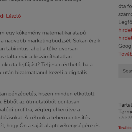
óta f
számo
di László
Legfő
hirde
nem egy kőkemény matematikai alapú
hirde
le a nagyobb marketingbüdzsét. Sokan érzik
Goog
an labirintus, ahol a tőke gyorsan
Továb
sztalta már a kiszámíthatatlan
okozta fejfájást? Teljesen érthető, ha a
tán bizalmatlanul kezeli a digitális
an pénzégetés, hiszen minden elköltött
ra. Ebből az útmutatóból pontosan
Tarta
alódi profitra, végleg elkerülve a
Terme
lításokat. A célunk a tehermentesítés:
2026.08
ét, hogy Ön a saját alaptevékenységére és
Tovább 