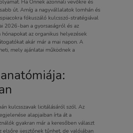
folyamat. Ha Önnek azonnali vevőkre és
rsabb út. Amíg a nagyvállalatok lomhán és
piacokra fókuszáló kulcsszó-stratégiával
ai 2026-ban a gyorsaságról és az
n hónapokat az organikus helyezések
látogatókat akár már a mai napon. A
heti, mely ajánlatai működnek a
anatómiája:
ban
kulcsszavak licitálásáról szól. Az
jelenése alapjaiban írta át a
sználók gyakran már a keresőben választ
 elsőre ijesztőnek tűnhet, de valójában