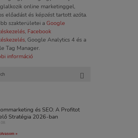
oglalkozik online marketinggel,
s előadást és képzést tartott azóta.
bb szakterületei a
Google
téskezelés
,
Facebook
téskezelés
, Google Analytics 4 és a
le Tag Manager.
bi információ
lommarketing és SEO: A Profitot
lő Stratégia 2026-ban
.08.
olvasom »