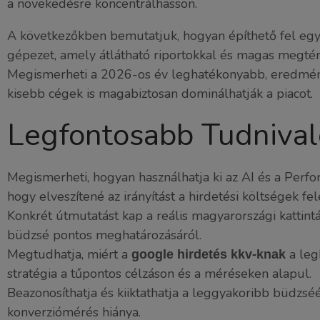
a növekedésre koncentrálhasson.
A következőkben bemutatjuk, hogyan építhető fel egy
gépezet, amely átlátható riportokkal és magas megtérü
Megismerheti a 2026-os év leghatékonyabb, eredmén
kisebb cégek is magabiztosan dominálhatják a piacot.
Legfontosabb Tudnival
Megismerheti, hogyan használhatja ki az AI és a Per
hogy elveszítené az irányítást a hirdetési költségek fele
Konkrét útmutatást kap a reális magyarországi kattintás
büdzsé pontos meghatározásáról.
Megtudhatja, miért a
a leg
google hirdetés kkv-knak
stratégia a tűpontos célzáson és a méréseken alapul.
Beazonosíthatja és kiiktathatja a leggyakoribb büdzséé
konverziómérés hiánya.