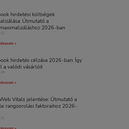
ook hirdetési költségek
alizálása: Útmutató a
tmaximalizáláshoz 2026-ban
.02.
olvasom »
ook hirdetés célzása 2026-ban: Így
l a valódi vásárlóit
.08.
olvasom »
Web Vitals jelentése: Útmutató a
e rangsorolási faktoraihoz 2026-
.31.
olvasom »