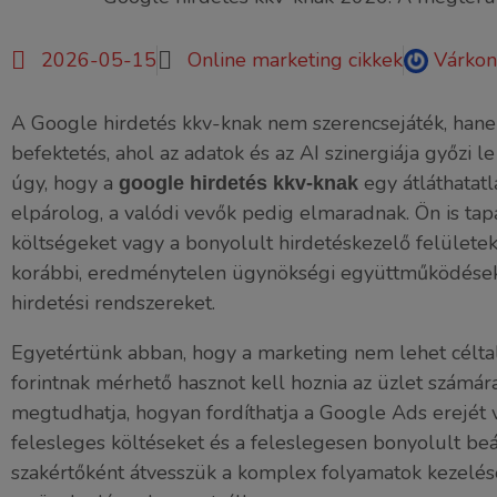
2026-05-15
Online marketing cikkek
Várkon
A Google hirdetés kkv-knak nem szerencsejáték, ha
befektetés, ahol az adatok és az AI szinergiája győzi 
úgy, hogy a
egy átláthatatl
google hirdetés kkv-knak
elpárolog, a valódi vevők pedig elmaradnak. Ön is tapa
költségeket vagy a bonyolult hirdetéskezelő felületek 
korábbi, eredménytelen ügynökségi együttműködések u
hirdetési rendszereket.
Egyetértünk abban, hogy a marketing nem lehet céltal
forintnak mérhető hasznot kell hoznia az üzlet számá
megtudhatja, hogyan fordíthatja a Google Ads erejét v
felesleges költéseket és a feleslegesen bonyolult beál
szakértőként átvesszük a komplex folyamatok kezelés