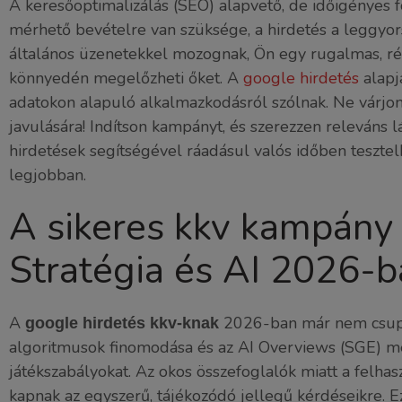
A keresőoptimalizálás (SEO) alapvető, de időigényes 
mérhető bevételre van szüksége, a hirdetés a leggyo
általános üzenetekkel mozognak, Ön egy rugalmas, rés
könnyedén megelőzheti őket. A
google hirdetés
alapj
adatokon alapuló alkalmazkodásról szólnak. Ne várjo
javulására! Indítson kampányt, és szerezzen releváns 
hirdetések segítségével ráadásul valós időben tesztel
legjobban.
A sikeres kkv kampány 
Stratégia és AI 2026-
A
2026-ban már nem csupán 
google hirdetés kkv-knak
algoritmusok finomodása és az AI Overviews (SGE) meg
játékszabályokat. Az okos összefoglalók miatt a felha
kapnak az egyszerű, tájékozódó jellegű kérdéseikre. Ez