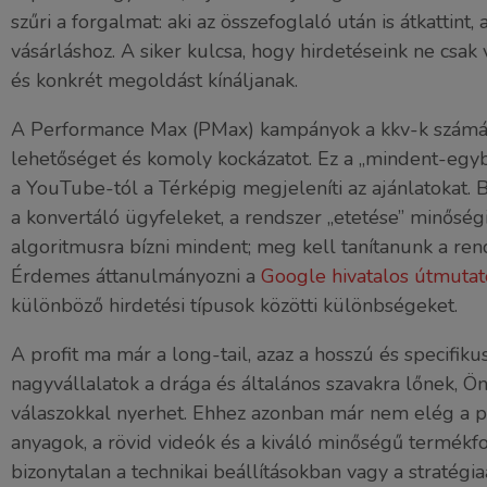
szűri a forgalmat: aki az összefoglaló után is átkattin
vásárláshoz. A siker kulcsa, hogy hirdetéseink ne csak
és konkrét megoldást kínáljanak.
A Performance Max (PMax) kampányok a kkv-k számár
lehetőséget és komoly kockázatot. Ez a „mindent-egy
a YouTube-tól a Térképig megjeleníti az ajánlatokat. 
a konvertáló ügyfeleket, a rendszer „etetése” minősé
algoritmusra bízni mindent; meg kell tanítanunk a rend
Érdemes áttanulmányozni a
Google hivatalos útmutat
különböző hirdetési típusok közötti különbségeket.
A profit ma már a long-tail, azaz a hosszú és specifiku
nagyvállalatok a drága és általános szavakra lőnek, Ö
válaszokkal nyerhet. Ehhez azonban már nem elég a pu
anyagok, a rövid videók és a kiváló minőségű termékfo
bizonytalan a technikai beállításokban vagy a stratégi