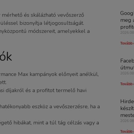
Googl
 mérhető és skálázható vevőszerző
meg a
léssel bizonyítja létjogosultságát.
profit
yközpontú módszereit, amelyekkel a
2026.08
Tovább 
ók
Faceb
útmut
formance Max kampányok előnyeit anélkül,
2026.08
tt.
Tovább 
i díjakról és a profitot termelő havi
Hirde
hatékonyabb eszköz a vevőszerzésre, ha a
készí
meste
2026.08
gető hibákat, mint a túl tág célzás vagy a
Tovább 