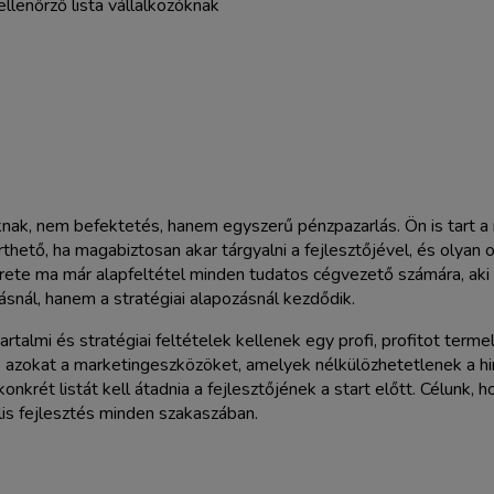
ak, nem befektetés, hanem egyszerű pénzpazarlás. Ön is tart a re
hető, ha magabiztosan akar tárgyalni a fejlesztőjével, és olyan 
ete ma már alapfeltétel minden tudatos cégvezető számára, aki el
snál, hanem a stratégiai alapozásnál kezdődik.
artalmi és stratégiai feltételek kellenek egy profi, profitot t
és azokat a marketingeszközöket, amelyek nélkülözhetetlenek a 
nkrét listát kell átadnia a fejlesztőjének a start előtt. Célunk
lis fejlesztés minden szakaszában.