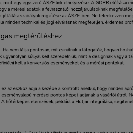
 mint egy egyszerű ÁSZF link elhelyezése. A GDPR előírásai me
 hogy a mérési adatok a felhasználói hozzájárulásoknak megfelelő
b jótállási szabályok rögzítése az ÁSZF-ben. Ne feledkezzen me
la minden technikai és jogi elvárásnak megfeleljen, érdemes pro
magas megtérüléshez
. Ha nem látja pontosan, mit csinálnak a látogatók, hogyan hozh
k ugyanolyan súllyal kell szerepelniük, mint a designnak vagy a t
efiniálni kell a konverziós eseményeket és a mérési pontokat.
z az eszköz adja a kezébe a kontrollt anélkül, hogy minden apró
 eseményalapú mérései pontos képet adjanak a vásárlói útról. Nem e
nál. A hőtérképes elemzések, például a Hotjar integrálása, segítene