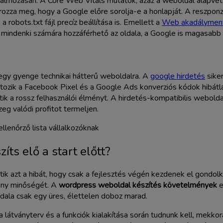
almozásán. A Core Web Vitals mutatók, azaz a weboldal alapvető
határozza meg, hogy a Google előre sorolja-e a honlapját. A reszp
robots.txt fájl precíz beállítása is. Emellett a
Web akadálymente
 mindenki számára hozzáférhető az oldala, a Google is magasabb
 egy gyenge technikai hátterű weboldalra. A
google hirdetés
sike
tozik a Facebook Pixel és a Google Ads konverziós kódok hibátlan 
k a rossz felhasználói élményt. A hirdetés-kompatibilis weboldal
eg valódi profitot termeljen.
zíts elő a start előtt?
tik azt a hibát, hogy csak a fejlesztés végén kezdenek el gondolk
mény minőségét. A
wordpress weboldal készítés követelmények
e
ldala csak egy üres, élettelen doboz marad.
látványterv és a funkciók kialakítása során tudnunk kell, mekkor