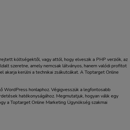
jtett költségektől, vagy attól, hogy elveszik a PHP verziók, az
oldalt szeretne, amely nemcsak látványos, hanem valódi profitot
 akarja kerülni a technikai zsákutcákat. A Toptarget Online
ermelő WordPress honlaphoz. Végigvesszük a legfontosabb
hirdetések hatékonyságához. Megmutatjuk, hogyan válik egy
, hogy a Toptarget Online Marketing Ügynökség szakmai