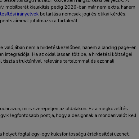
 létfontosságú mutatói, közvetlen rangsorolási tényezők. A
onzív, mobilbarát kialakítás pedig 2026-ban már nem extra, hanem
sítési irányelvek
betartása nemcsak jogi és etikai kérdés,
 pontszámmal jutalmazza a tartalmát.
re valójában nem a hirdetéskezelőben, hanem a landing page-en
integrációja. Ha az oldal lassan tölt be, a hirdetési költségei
 tiszta struktúrával, releváns tartalommal és azonnali
odni azon, mi is szerepeljen az oldalakon. Ez a megközelítés
gyik legfontosabb pontja, hogy a designnak a mondanivalót kell
a helyet foglal egy-egy kulcsfontosságú értékesítési üzenet.