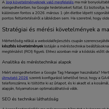
A
Jogi követelményeknek való megfelelés
ma már bonyolultabb,
elengedhetetlen, ha Google hirdetéseket futtat. Ez biztosítja,
különösen fontos a 2026. március 1-jén életbe lépett szigorúb
pontos feltüntetéséről a láblécben sem. Ha szeretné, hogy olda
Stratégiai és mérési követelmények a 
Mérhetőség nélkül a weboldalfejlesztés csupán szerencsejáték
készítés követelmények
listáján a méréstechnikai beállításokna
megtérülést (ROI) figyeli. Ehhez azonban már a kódolás előtt d
Analitika és méréstechnikai alapok
Miért elengedhetetlen a Google Tag Manager használata? Mert e
útmutató 2026
szerinti konfiguráció lehetővé teszi, hogy a GA4
telefonszámra, ki töltötte ki az űrlapot, és ki akadt el a kosár
alapján, folyamatosan optimalizálhatóvá válik.
SEO és technikai láthatóság