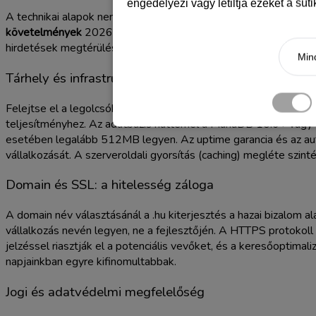
engedélyezi vagy letiltja ezeket a süt
A technikai alapok nem csupán száraz paraméterek, hanem az üzl
követelmények
2026-ban már nem engedik meg a kompromisszumo
hirdetések megtérülését is rontja. A stabil alapok lefektetése
Mind
Tárhely és infrastruktúra elvárások
Felejtse el a legolcsóbb, néhány száz forintos tárhelycsomago
teljesítményhez. Az adatbázis háttérnél a MariaDB 10.6+ vagy 
esetében legalább 512MB legyen. Az uptime garancia és az autom
vállalkozását. A szerveroldali gyorsítás (caching) megléte szin
Domain és SSL: a hitelesség záloga
A domain név választásánál a .hu kiterjesztés a hazai bizalom a
vállalkozás nevén legyen, ne a fejlesztőjén. A HTTPS protoko
jelzéssel riasztják el a potenciális vevőket, és a keresőoptimal
napjainkban egyre kifinomultabbak.
Jogi és adatvédelmi megfelelőség