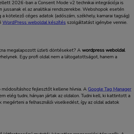
llett 2026-ban a Consent Mode v2 technikai integrációja is
en jussanak el az analitikai rendszerekbe. Webshopok esetén
g a kötelező céges adatok (adószám, székhely, kamarai tagság)
fi
WordPress weboldal készítés
szolgáltatást igénybe vennie.
atna megalapozott üzleti döntéseket? A
wordpress weboldal
árhelynek. Egy profi oldal nem a látogatottságot, hanem a
 módosításhoz fejlesztőt kellene hívnia. A
Google Tag Manager
lég tudni, hányan jártak az oldalon. Tudni kell, ki kattintott a
k megérteni a felhasználói viselkedést, így az oldal adatok