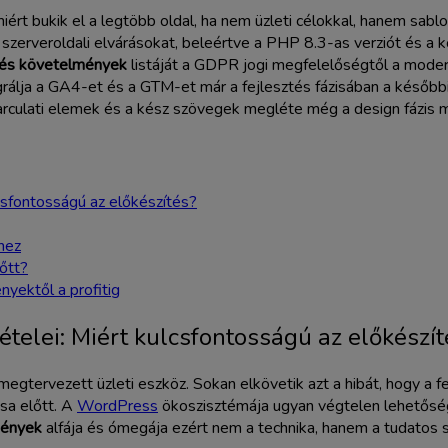
iért bukik el a legtöbb oldal, ha nem üzleti célokkal, hanem sabl
 szerveroldali elvárásokat, beleértve a PHP 8.3-as verziót és a 
tés követelmények
listáját a GDPR jogi megfelelőségtől a moder
lja a GA4-et és a GTM-et már a fejlesztés fázisában a későbbi 
z arculati elemek és a kész szövegek megléte még a design fázis
csfontosságú az előkészítés?
hez
lőtt?
yektől a profitig
telei: Miért kulcsfontosságú az előkészít
egtervezett üzleti eszköz. Sokan elkövetik azt a hibát, hogy a fe
ása előtt. A
WordPress
ökoszisztémája ugyan végtelen lehetősége
mények
alfája és ómegája ezért nem a technika, hanem a tudatos st