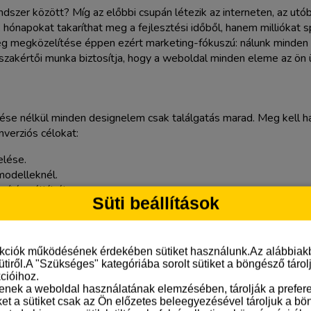
szer között? Míg az előbbi csupán létezik az interneten, az utóbbi
 hónapokat takaríthat meg a fejlesztési időből, hanem milliókat 
g megközelítése éppen ezért marketing-fókuszú: nálunk minden
akértői munka biztosítja, hogy a weboldal minden eleme az ön üzl
tése nélkül minden designelem csak találgatás marad. Meg kell h
nverziós célokat:
elése.
modelleknél.
pítés céljából.
Süti beállítások
sérbe, különben a hirdetésekre költött forintok soha nem térüln
orientált is legyen.
nkciók működésének érdekében sütiket használunk.Az alábbiakb
ütiről.A "Szükséges" kategóriába sorolt sütiket a böngésző táro
cióihoz.
tenek a weboldal használatának elemzésében, tárolják a preferen
l alapok
ket a sütiket csak az Ön előzetes beleegyezésével tároljuk a b