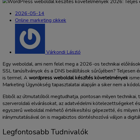
2026-05-14
Online marketing cikkek
Várkondi László
Egy weboldal, ami nem felel meg a 2026-os technikai előírásokn
SSL tanúsítványok és a DNS beállítások sűrűjében? Teljesen ért
is termel. A
wordpress weboldal készítés követelmények
ismer
Marketing Ügynökség tapasztalatai alapján a siker nem a kódolá
Ebből az útmutatóból megtudhatja, pontosan milyen technikai, t
szerveroldali elvárásokat, az adatvédelmi kötelezettségeket 
egyszerű weboldal mérhető értékesítési gépezetté, és milyen ko
iránymutatásával ön is magabiztos döntéshozóvá váljon a digitá
Legfontosabb Tudnivalók