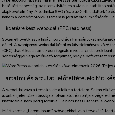
A keresőoptimalizálás ma már messze túlmutat a kulcsszavak h
betöltési sebesség, az interaktivitás és a vizuális stabilitás 
alapkövetelmény. A technikai SEO része az XML oldaltérkép és a 
hanem a keresőmotorok számára is jelzi az oldal minőségét. Ha
Hirdetésre kész weboldal (PPC readiness)
Sokan elkövetik azt a hibát, hogy drága kampányokat indítanak
dől el. A
wordpress weboldal készítés követelmények
közé tar
(CPC) drasztikusan emelkedni fognak, mivel a rendszerek bünteti
sebességgel várja az érkező forgalmat, hogy a befektetett össz
Tartalmi és arculati előfeltételek: Mit kés
A weboldal váza a technika, de a lelke a tartalom. Sokan elköve
azonban jelentősen lassítja a folyamatot és rontja a végered
kiszolgálnia, nem pedig fordítva. Ha nincs kész üzenete, a webo
Miért káros a „Lorem Ipsum” szövegekkel való tervezés? Mert a 