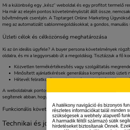
Mi a különbség egy „kész” weboldal és egy profitot termelő rend
Ha már az elején pontos követelménylistát állít össze, nemcsak
bővítmények cseréjén. A Toptarget Online Marketing Ügynöksé
meg az automatizált sablonmegoldásokkal; a gondos, manuális sz
Üzleti célok és célközönség meghatározása
Ki az ön ideális ügyfele? A buyer persona követelmények rögzí
oldalra, és mi a leggyorsabb út a megoldásig. Tisztázzuk a fő ko
Közvetlen termékértékesítés vagy szolgáltatás megrend
Minősített ajánlatkérések generálása komplexebb üzleti 
Hírlevél feliratkozás vagy lead mágnes letöltése bizalomé
A weboldalnak pontosan illeszkednie kell az értékesítési tölc
segítenek abban, hogy a struktúra ne csak szép, hanem eredmény
A hatékony navigáció és bizonyos fu
Funkcionális követelmények listázása
részletes információkat talál minden s
szükségesek a webhely alapvető funk
A harmadik féltől származó sütik segí
Technikai és jogi követelmények: A stabi
hirdetéseket biztosítanak Önnek. Eze