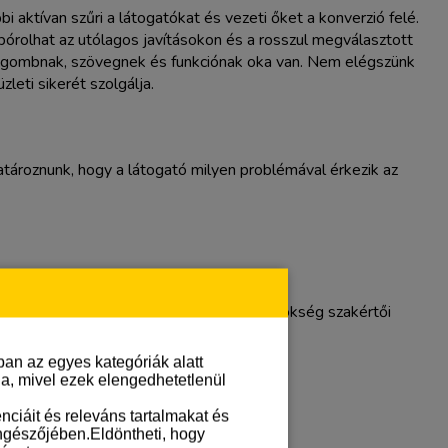
 aktívan szűri a látogatókat és vezeti őket a konverzió felé.
spórolhat az utólagos javításokon és a rosszul megválasztott
 gombnak, szövegnek és funkciónak oka van. Nem elégszünk
eti sikerét szolgálja.
atároznunk, hogy a látogató milyen problémával érkezik az
ek meg. A Toptarget Online Marketing Ügynökség szakértői
an az egyes kategóriák alatt
lja, mivel ezek elengedhetetlenül
ciáit és releváns tartalmakat és
öngészőjében.Eldöntheti, hogy