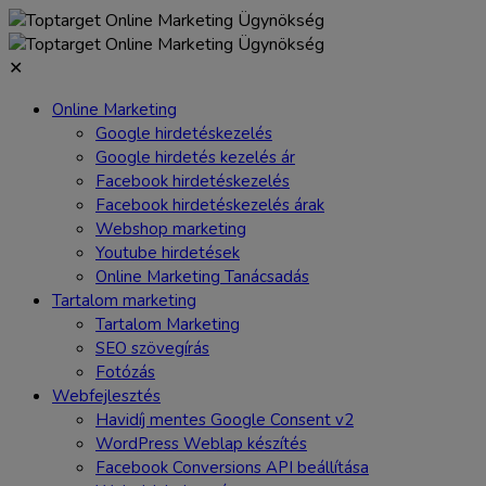
Skip
to
content
✕
Online Marketing
Google hirdetéskezelés
Google hirdetés kezelés ár
Facebook hirdetéskezelés
Facebook hirdetéskezelés árak
Webshop marketing
Youtube hirdetések
Online Marketing Tanácsadás
Tartalom marketing
Tartalom Marketing
SEO szövegírás
Fotózás
Webfejlesztés
Havidíj mentes Google Consent v2
WordPress Weblap készítés
Facebook Conversions API beállítása