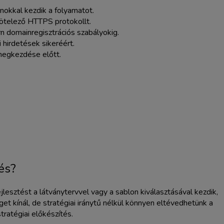
onokkal kezdik a folyamatot.
kötelező HTTPS protokollt.
n domainregisztrációs szabályokig.
hirdetések sikeréért.
 megkezdése előtt.
és?
jlesztést a látványtervvel vagy a sablon kiválasztásával kezdik,
t kínál, de stratégiai iránytű nélkül könnyen eltévedhetünk a
ratégiai előkészítés.