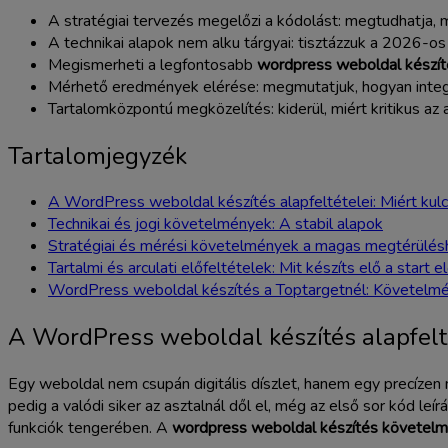
A stratégiai tervezés megelőzi a kódolást: megtudhatja, m
A technikai alapok nem alku tárgyai: tisztázzuk a 2026-os
Megismerheti a legfontosabb
wordpress weboldal készí
Mérhető eredmények elérése: megmutatjuk, hogyan integrá
Tartalomközpontú megközelítés: kiderül, miért kritikus a
Tartalomjegyzék
A WordPress weboldal készítés alapfeltételei: Miért kul
Technikai és jogi követelmények: A stabil alapok
Stratégiai és mérési követelmények a magas megtérülés
Tartalmi és arculati előfeltételek: Mit készíts elő a start e
WordPress weboldal készítés a Toptargetnél: Követelmén
A WordPress weboldal készítés alapfelté
Egy weboldal nem csupán digitális díszlet, hanem egy precízen m
pedig a valódi siker az asztalnál dől el, még az első sor kód leír
funkciók tengerében. A
wordpress weboldal készítés követel