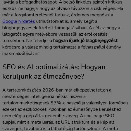
javítja a befogadhatóságot. A belső linkelés szintén kritikus
eszköz: ne hagyja, hogy az olvasó távozzon a cikk végén. Ha
már a forgalomterelésnél tartunk, érdemes megnézni a
Google hirdetés
útmutatónkat is, amely segít a
blogbejegyzések fizetett támogatásában. A cél az, hogy a
látogatót egyre mélyebbre vezessük az értékesítési
tölcsérben. Ne feledje, a
hogyan írjunk jó blogbejegyzést
kérdésre a válasz mindig tartalmazza a felhasználói élmény
maximalizálását is.
SEO és AI optimalizálás: Hogyan
kerüljünk az élmezőnybe?
A tartalomkészítés 2026-ban már elképzelhetetlen a
mesterséges intelligencia nélkül, hiszen a
tartalommarketingesek 97%-a használja valamilyen formában
ezeket az eszközöket. Azonban az élmezőnybe kerüléshez
nem elég a gép által generált szöveg. Az on-page SEO
alapjai, mint a meta leírás, az URL struktúra és a kép alt
szövegek, továbbra is a láthatóság tartóoszlopai. A meta