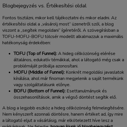
Blogbejegyzés vs. Értékesítési oldal
Fontos tisztázni, mikor kell tájékoztatni és mikor eladni. Az
értékesítési oldal a „vásárolj most” üzenetről szól, a blog
viszont a „segítek megoldani” ígéretéről. A szövegírásban a
TOFU-MOFU-BOFU tölcsér modellt alkalmazzuk a maximális
hatékonyság érdekében:
TOFU (Top of Funnel):
A hideg célközönség elérése
általános, edukatív témákkal, ahol a látogató még csak a
problémáját próbálja azonosítani.
MOFU (Middle of Funnel):
Konkrét megoldási javaslatok
kínálása, ahol már finoman megjelenik a saját termékünk
vagy szolgáltatásunk előnye.
BOFU (Bottom of Funnel):
Esettanulmányok és
összehasonlítások, amik a végső döntést segítik elő.
A blog a legjobb eszköz a hideg célközönség felmelegítésére.
Nem kényszerít azonnali döntésre, hanem értéket ad, így mire
a látogató eljut a vásárlásig, már elkötelezett híve lesz a
márkánknak. Ne feledje,
hogyan írjunk jó blogbejegyzést