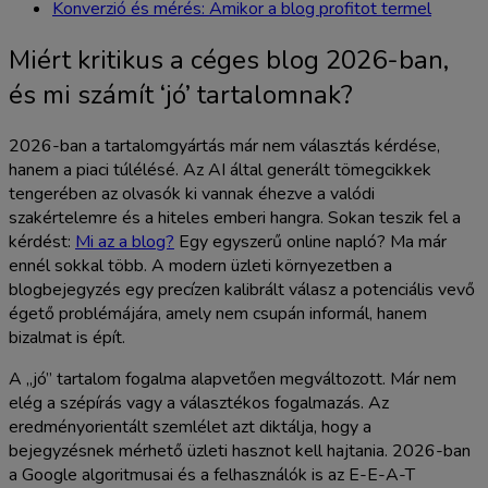
Konverzió és mérés: Amikor a blog profitot termel
Miért kritikus a céges blog 2026-ban,
és mi számít ‘jó’ tartalomnak?
2026-ban a tartalomgyártás már nem választás kérdése,
hanem a piaci túlélésé. Az AI által generált tömegcikkek
tengerében az olvasók ki vannak éhezve a valódi
szakértelemre és a hiteles emberi hangra. Sokan teszik fel a
kérdést:
Mi az a blog?
Egy egyszerű online napló? Ma már
ennél sokkal több. A modern üzleti környezetben a
blogbejegyzés egy precízen kalibrált válasz a potenciális vevő
égető problémájára, amely nem csupán informál, hanem
bizalmat is épít.
A „jó” tartalom fogalma alapvetően megváltozott. Már nem
elég a szépírás vagy a választékos fogalmazás. Az
eredményorientált szemlélet azt diktálja, hogy a
bejegyzésnek mérhető üzleti hasznot kell hajtania. 2026-ban
a Google algoritmusai és a felhasználók is az E-E-A-T