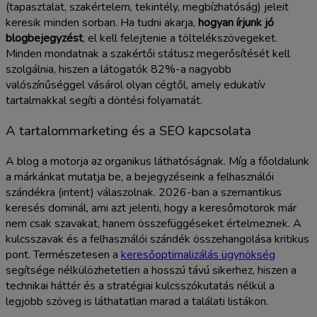
(tapasztalat, szakértelem, tekintély, megbízhatóság) jeleit
keresik minden sorban. Ha tudni akarja,
hogyan írjunk jó
blogbejegyzést
, el kell felejtenie a töltelékszövegeket.
Minden mondatnak a szakértői státusz megerősítését kell
szolgálnia, hiszen a látogatók 82%-a nagyobb
valószínűséggel vásárol olyan cégtől, amely edukatív
tartalmakkal segíti a döntési folyamatát.
A tartalommarketing és a SEO kapcsolata
A blog a motorja az organikus láthatóságnak. Míg a főoldalunk
a márkánkat mutatja be, a bejegyzéseink a felhasználói
szándékra (intent) válaszolnak. 2026-ban a szemantikus
keresés dominál, ami azt jelenti, hogy a keresőmotorok már
nem csak szavakat, hanem összefüggéseket értelmeznek. A
kulcsszavak és a felhasználói szándék összehangolása kritikus
pont. Természetesen a
keresőoptimalizálás ügynökség
segítsége nélkülözhetetlen a hosszú távú sikerhez, hiszen a
technikai háttér és a stratégiai kulcsszókutatás nélkül a
legjobb szöveg is láthatatlan marad a találati listákon.