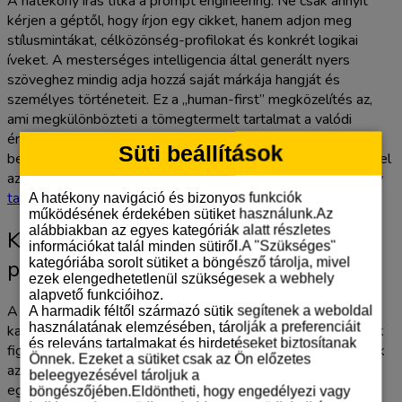
A hatékony írás titka a prompt engineering. Ne csak annyit
kérjen a géptől, hogy írjon egy cikket, hanem adjon meg
stílusmintákat, célközönség-profilokat és konkrét logikai
íveket. A mesterséges intelligencia által generált nyers
szöveghez mindig adja hozzá saját márkája hangját és
személyes történeteit. Ez a „human-first” megközelítés az,
ami megkülönbözteti a tömegtermelt tartalmat a valódi
értéket képviselő bejegyzéstől. Ha úgy érzi, a technikai
Süti beállítások
beállítások és a stratégiai tartalomgyártás túl sok időt vesz el
az üzletmenettől, kérjen segítséget, és bízza a feladatot egy
tapasztalt online marketing ügynökségre
.
A hatékony navigáció és bizonyos funkciók
működésének érdekében sütiket használunk.Az
alábbiakban az egyes kategóriák alatt részletes
Konverzió és mérés: Amikor a blog
információkat talál minden sütiről.A "Szükséges"
kategóriába sorolt sütiket a böngésző tárolja, mivel
profitot termel
ezek elengedhetetlenül szükségesek a webhely
alapvető funkcióihoz.
A tartalomgyártás önmagában csak költség, ha nem
A harmadik féltől származó sütik segítenek a weboldal
használatának elemzésében, tárolják a preferenciáit
kapcsolódik hozzá tűpontos üzleti cél. 2026-ban a látogatók
és releváns tartalmakat és hirdetéseket biztosítanak
figyelméért vívott harcban már nem engedheti meg magának
Önnek. Ezeket a sütiket csak az Ön előzetes
azt a luxust, hogy csak „érdekességeket” publikál. Minden
beleegyezésével tároljuk a
egyes leütött karakternek azt a célt kell szolgálnia, hogy az
böngészőjében.Eldöntheti, hogy engedélyezi vagy