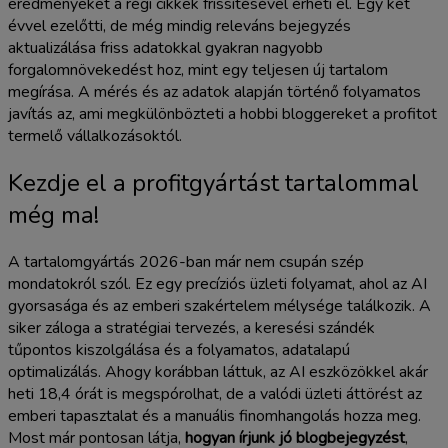
eredményeket a régi cikkek frissítésével érheti el. Egy két
évvel ezelőtti, de még mindig releváns bejegyzés
aktualizálása friss adatokkal gyakran nagyobb
forgalomnövekedést hoz, mint egy teljesen új tartalom
megírása. A mérés és az adatok alapján történő folyamatos
javítás az, ami megkülönbözteti a hobbi bloggereket a profitot
termelő vállalkozásoktól.
Kezdje el a profitgyártást tartalommal
még ma!
A tartalomgyártás 2026-ban már nem csupán szép
mondatokról szól. Ez egy precíziós üzleti folyamat, ahol az AI
gyorsasága és az emberi szakértelem mélysége találkozik. A
siker záloga a stratégiai tervezés, a keresési szándék
tűpontos kiszolgálása és a folyamatos, adatalapú
optimalizálás. Ahogy korábban láttuk, az AI eszközökkel akár
heti 18,4 órát is megspórolhat, de a valódi üzleti áttörést az
emberi tapasztalat és a manuális finomhangolás hozza meg.
Most már pontosan látja,
hogyan írjunk jó blogbejegyzést
,