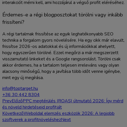
interakciót mérni kell, ami hozzájárul a végső profit eléréséhez.
Érdemes-e a régi blogposztokat törölni vagy inkább
frissíteni?
A régi tartalmak frissítése az egyik leghatékonyabb SEO
technika a forgalom gyors növelésére. Ha egy cikk már elavult,
frissítse 2026-os adatokkal és új információkkal ahelyett,
hogy egyszerűen törölné. Ezzel megőrzi a már megszerzett
visszamutató linkeket és a Google rangsorolást. Törölni csak
akkor érdemes, ha a tartalom teljesen irreleváns vagy olyan
alacsony minőségű, hogy a javítása több időt venne igénybe,
mint egy új megírása.
info@toptarget.hu
+36 30 442 8304
Prev
Előző
PPC megtérülés (ROAS) útmutató 2026: Így mérd
és növeld hirdetéseid profitját
Következő
Weboldal elemzés eszközök 2026: A legjobb
szoftverek a profitnöveléshez
Next