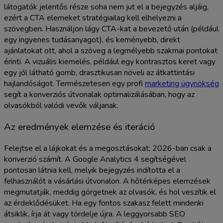
látogatók jelentős része soha nem jut el a bejegyzés aljáig,
ezért a CTA elemeket stratégiailag kell elhelyezni a
szövegben. Használjon lágy CTA-kat a bevezető után (például
egy ingyenes tudásanyagot), és keményebb, direkt
ajánlatokat ott, ahol a szöveg a legmélyebb szakmai pontokat
érinti. A vizuális kiemelés, például egy kontrasztos keret vagy
egy jól látható gomb, drasztikusan növeli az átkattintási
hajlandóságot. Természetesen egy profi
marketing ügynökség
segít a konverziós útvonalak optimalizálásában, hogy az
olvasókból valódi vevők váljanak.
Az eredmények elemzése és iteráció
Felejtse el a lájkokat és a megosztásokat; 2026-ban csak a
konverzió számít. A Google Analytics 4 segítségével
pontosan látnia kell, melyik bejegyzés indította el a
felhasználót a vásárlási útvonalon. A hőtérképes elemzések
megmutatják, meddig görgetnek az olvasók, és hol veszítik el
az érdeklődésüket. Ha egy fontos szakasz felett mindenki
átsiklik, írja át vagy tördelje újra. A leggyorsabb SEO