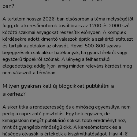
ban?
A tartalom hossza 2026-ban elsősorban a téma mélységétől
függ, de a keresőmotorok továbbra is az 1200 és 2000 szó
közötti szakmai anyagokat részesítik előnyben. A komplex
kérdésekre adott kimerítő válaszok építik a szakértői státuszt
és tartják az oldalon az olvasót. Rövid, 500-800 szavas
bejegyzések csak akkor hatékonyak, ha gyors hírekről vagy
egyszerű tippekről szólnak. A lényeg a felhasználói
elégedettség; addig írjon, amíg minden releváns kérdést meg
nem válaszolt a témában.
Milyen gyakran kell új blogcikket publikálni a
sikerhez?
A siker titka a rendszeresség és a minőség egyensúlya, nem
pedig a napi szintű posztolás. Egy heti egyszeri, de
kimagaslóan megírt publikáció sokkal több eredményt hoz,
mint öt gyengébb minőségű cikk. A keresőmotorok és a
hűséges olvasók is értékelik a kiszámíthatóságot. Havi 4-6