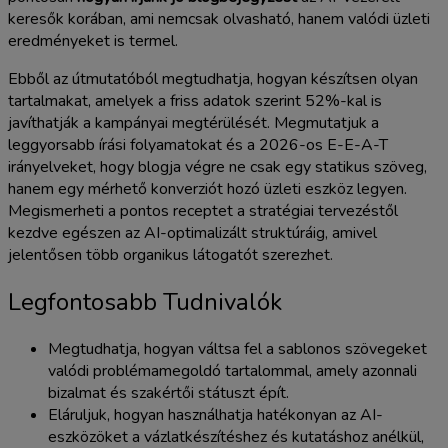
keresők korában, ami nemcsak olvasható, hanem valódi üzleti
eredményeket is termel.
Ebből az útmutatóból megtudhatja, hogyan készítsen olyan
tartalmakat, amelyek a friss adatok szerint 52%-kal is
javíthatják a kampányai megtérülését. Megmutatjuk a
leggyorsabb írási folyamatokat és a 2026-os E-E-A-T
irányelveket, hogy blogja végre ne csak egy statikus szöveg,
hanem egy mérhető konverziót hozó üzleti eszköz legyen.
Megismerheti a pontos receptet a stratégiai tervezéstől
kezdve egészen az AI-optimalizált struktúráig, amivel
jelentősen több organikus látogatót szerezhet.
Legfontosabb Tudnivalók
Megtudhatja, hogyan váltsa fel a sablonos szövegeket
valódi problémamegoldó tartalommal, amely azonnali
bizalmat és szakértői státuszt épít.
Eláruljuk, hogyan használhatja hatékonyan az AI-
eszközöket a vázlatkészítéshez és kutatáshoz anélkül,