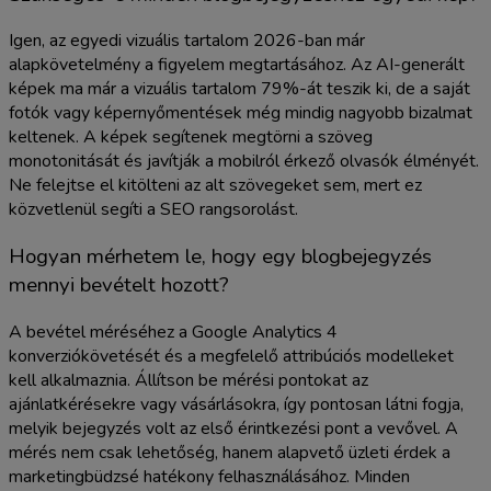
Igen, az egyedi vizuális tartalom 2026-ban már
alapkövetelmény a figyelem megtartásához. Az AI-generált
képek ma már a vizuális tartalom 79%-át teszik ki, de a saját
fotók vagy képernyőmentések még mindig nagyobb bizalmat
keltenek. A képek segítenek megtörni a szöveg
monotonitását és javítják a mobilról érkező olvasók élményét.
Ne felejtse el kitölteni az alt szövegeket sem, mert ez
közvetlenül segíti a SEO rangsorolást.
Hogyan mérhetem le, hogy egy blogbejegyzés
mennyi bevételt hozott?
A bevétel méréséhez a Google Analytics 4
konverziókövetését és a megfelelő attribúciós modelleket
kell alkalmaznia. Állítson be mérési pontokat az
ajánlatkérésekre vagy vásárlásokra, így pontosan látni fogja,
melyik bejegyzés volt az első érintkezési pont a vevővel. A
mérés nem csak lehetőség, hanem alapvető üzleti érdek a
marketingbüdzsé hatékony felhasználásához. Minden