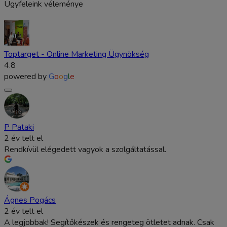
Ügyfeleink véleménye
Toptarget - Online Marketing Ügynökség
4.8
powered by
G
o
o
g
l
e
P Pataki
2 év telt el
Rendkívül elégedett vagyok a szolgáltatással.
Ágnes Pogács
2 év telt el
A legjobbak! Segítőkészek és rengeteg ötletet adnak. Csak