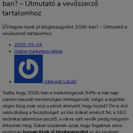
ban? – Útmutató a vevőszerző
tartalomhoz
2026-05-04
Online marketing cikkek
Várkondi László
Tudta, hogy 2026-ban a marketingesek 94%-a már napi
szinten használ mesterséges intelligenciát, mégis a legtöbb
céges blog csak viszi a pénzt ahelyett, hogy hozná? Ön is érzi
valószínűleg a feszültséget: az írás órákat emészt fel, a SEO
technikai labirintusa ijesztő, a várva várt vevők pedig mégsem
érkeznek meg. Sokan küzdenek azzal, hogy fogalmuk sincs,
pontosan
hogyan írjunk jó blogbejegyzést
az AI-vezérelt