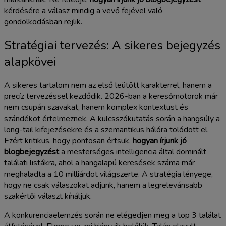
kérdésére a válasz mindig a vevő fejével való
gondolkodásban rejlik.
Stratégiai tervezés: A sikeres bejegyzés
alapkövei
A sikeres tartalom nem az első leütött karakterrel, hanem a
precíz tervezéssel kezdődik. 2026-ban a keresőmotorok már
nem csupán szavakat, hanem komplex kontextust és
szándékot értelmeznek. A kulcsszókutatás során a hangsúly a
long-tail kifejezésekre és a szemantikus hálóra tolódott el.
Ezért kritikus, hogy pontosan értsük,
hogyan írjunk jó
blogbejegyzést
a mesterséges intelligencia által dominált
találati listákra, ahol a hangalapú keresések száma már
meghaladta a 10 milliárdot világszerte. A stratégia lényege,
hogy ne csak válaszokat adjunk, hanem a legrelevánsabb
szakértői választ kínáljuk.
A konkurenciaelemzés során ne elégedjen meg a top 3 találat