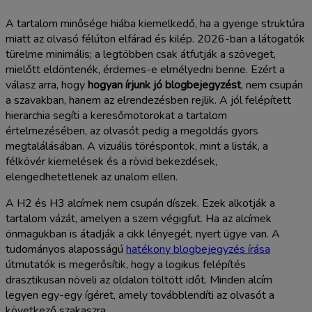
A tartalom minősége hiába kiemelkedő, ha a gyenge struktúra
miatt az olvasó félúton elfárad és kilép. 2026-ban a látogatók
türelme minimális; a legtöbben csak átfutják a szöveget,
mielőtt eldöntenék, érdemes-e elmélyedni benne. Ezért a
válasz arra, hogy
hogyan írjunk jó blogbejegyzést
, nem csupán
a szavakban, hanem az elrendezésben rejlik. A jól felépített
hierarchia segíti a keresőmotorokat a tartalom
értelmezésében, az olvasót pedig a megoldás gyors
megtalálásában. A vizuális töréspontok, mint a listák, a
félkövér kiemelések és a rövid bekezdések,
elengedhetetlenek az unalom ellen.
A H2 és H3 alcímek nem csupán díszek. Ezek alkotják a
tartalom vázát, amelyen a szem végigfut. Ha az alcímek
önmagukban is átadják a cikk lényegét, nyert ügye van. A
tudományos alaposságú
hatékony blogbejegyzés írása
útmutatók is megerősítik, hogy a logikus felépítés
drasztikusan növeli az oldalon töltött időt. Minden alcím
legyen egy-egy ígéret, amely továbblendíti az olvasót a
következő szakaszra.