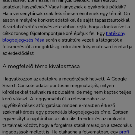
átfutásával. Elemezze, mi hiányzik belőlük. Talán elavult
adatokat használnak? Vagy hiányoznak a gyakorlati példák?
Ha a versenytársak csak felszínesen érintenek egy témát, Ön
ásson a mélyére konkrét adatokkal és saját tapasztalatokkal.
A vázlatkészítés művészete abban rejlik, hogy a logikai ívet a
célközönség fájdalompontjai köré építjük fel. Egy
hatékony
blogbejegyzés írása
során a struktúra vezeti a látogatót a
felismeréstől a megoldásig, miközben folyamatosan fenntartja
az érdeklődést.
A megfelelő téma kiválasztása
Hagyatkozzon az adatokra a megérzések helyett. A Google
Search Console adatai pontosan megmutatják, milyen
kérdésekkel találnak rá az oldalára, de még nem kaptak teljes
körű választ. A leggyorsabb út a relevanciához az
ügyfélkérdések átforgatása: minden e-mailben érkező
szakmai kérdés egy potenciális blogbejegyzés címe. Építsen
egyensúlyt a naptárában az aktuális trendek és az örökzöld
tartalmak között, hogy a forgalma stabil maradjon a szezonális
ingadozások mellett is. Ha elakadna a folyamatban, egy
profi