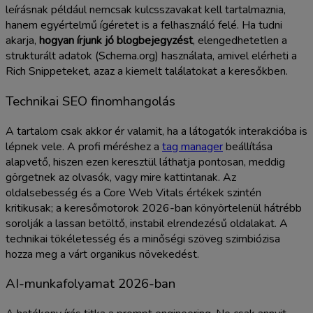
leírásnak például nemcsak kulcsszavakat kell tartalmaznia,
hanem egyértelmű ígéretet is a felhasználó felé. Ha tudni
akarja,
hogyan írjunk jó blogbejegyzést
, elengedhetetlen a
strukturált adatok (Schema.org) használata, amivel elérheti a
Rich Snippeteket, azaz a kiemelt találatokat a keresőkben.
Technikai SEO finomhangolás
A tartalom csak akkor ér valamit, ha a látogatók interakcióba is
lépnek vele. A profi méréshez a
tag manager
beállítása
alapvető, hiszen ezen keresztül láthatja pontosan, meddig
görgetnek az olvasók, vagy mire kattintanak. Az
oldalsebesség és a Core Web Vitals értékek szintén
kritikusak; a keresőmotorok 2026-ban könyörtelenül hátrébb
sorolják a lassan betöltő, instabil elrendezésű oldalakat. A
technikai tökéletesség és a minőségi szöveg szimbiózisa
hozza meg a várt organikus növekedést.
AI-munkafolyamat 2026-ban