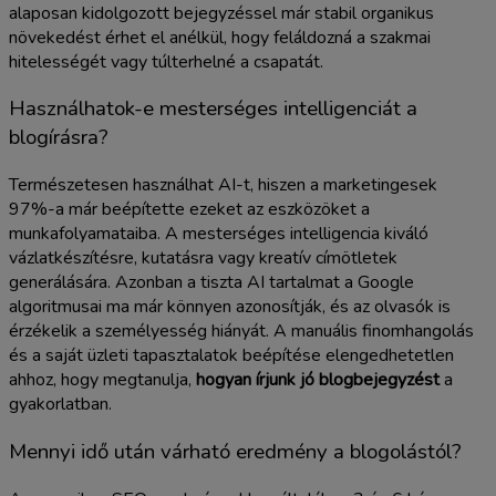
alaposan kidolgozott bejegyzéssel már stabil organikus
növekedést érhet el anélkül, hogy feláldozná a szakmai
hitelességét vagy túlterhelné a csapatát.
Használhatok-e mesterséges intelligenciát a
blogírásra?
Természetesen használhat AI-t, hiszen a marketingesek
97%-a már beépítette ezeket az eszközöket a
munkafolyamataiba. A mesterséges intelligencia kiváló
vázlatkészítésre, kutatásra vagy kreatív címötletek
generálására. Azonban a tiszta AI tartalmat a Google
algoritmusai ma már könnyen azonosítják, és az olvasók is
érzékelik a személyesség hiányát. A manuális finomhangolás
és a saját üzleti tapasztalatok beépítése elengedhetetlen
ahhoz, hogy megtanulja,
hogyan írjunk jó blogbejegyzést
a
gyakorlatban.
Mennyi idő után várható eredmény a blogolástól?