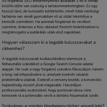
Az organikus SEO eredményekhez általában 3 és 6 hónap
közötti időre van szükség a tartalommarketingben. Ez egy
hosszú távú, de kumulatív befektetés; minél több minőségi
tartalma van, annál gyorsabban nő az oldal tekintélye a
keresők szemében. Ha azonnali forgalmat és vevőket
szeretne, érdemes a friss cikkeket fizetett hirdetésekkel is
megtámogatni a publikálás utáni első napokban.
Hogyan válasszam ki a legjobb kulcsszavakat a
cikkemhez?
A legjobb kulcsszavak kiválasztásához elemezze a
felhasználói szándékot a Google Search Console adatai
alapján. Ne csak a nagy forgalmú szavakra fókuszáljon, hanem
a long-tail kifejezésekre is, amelyek konkrét vásárlói
problémákra utalnak. Ezeknél a verseny kisebb, a konverziós
hajlandóság viszont jóval magasabb. Használjon
professzionális eszközöket, hogy pontosan lássa, mire
keresnek rá a potenciális vevői a döntési folyamatuk során.
Szükséges-e minden blogbejegyzéshez egyedi kép?