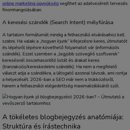
online marketing ügynökség
segíthet az adatvezérelt tervezés
finomhangolásában.
A keresési szándék (Search Intent) mélyfúrása
A tartalom formátumát mindig a felhasználó elvárásaihoz kell
szabni. Ha valaki a „hogyan írjunk” kifejezésre keres, útmutatót
és lépésről lépésre követhető folyamatot vár (információs
szándék). Ezzel szemben a „legjobb szövegíró szoftverek”
keresésnél összehasonlító listát és árakat keres
(tranzakciós/kereskedelmi szándék). Ha nem a megfelelő
választ adja a szándékra, a látogató azonnal távozik, ami rontja
a helyezését. 2026-ban a SEO már nem a trükközésről,
hanem a felhasználói elégedettség maximalizálásáról szól.
A tökéletes blogbejegyzés anatómiája:
Struktúra és írástechnika