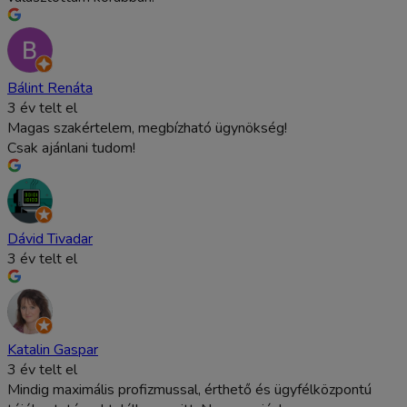
Bálint Renáta
3 év telt el
Magas szakértelem, megbízható ügynökség!
Csak ajánlani tudom!
Dávid Tivadar
3 év telt el
Katalin Gaspar
3 év telt el
Mindig maximális profizmussal, érthető és ügyfélközpontú