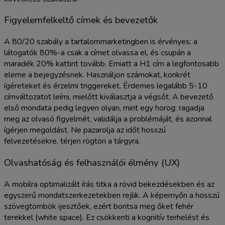
Figyelemfelkeltő címek és bevezetők
A 80/20 szabály a tartalommarketingben is érvényes: a
látogatók 80%-a csak a címet olvassa el, és csupán a
maradék 20% kattint tovább. Emiatt a H1 cím a legfontosabb
eleme a bejegyzésnek. Használjon számokat, konkrét
ígéreteket és érzelmi triggereket. Érdemes legalább 5-10
címváltozatot leírni, mielőtt kiválasztja a végsőt. A bevezető
első mondata pedig legyen olyan, mint egy horog: ragadja
meg az olvasó figyelmét, validálja a problémáját, és azonnal
ígérjen megoldást. Ne pazarolja az időt hosszú
felvezetésekre, térjen rögtön a tárgyra.
Olvashatóság és felhasználói élmény (UX)
A mobilra optimalizált írás titka a rövid bekezdésekben és az
egyszerű mondatszerkezetekben rejlik. A képernyőn a hosszú
szövegtömbök ijesztőek, ezért bontsa meg őket fehér
terekkel (white space). Ez csökkenti a kognitív terhelést és