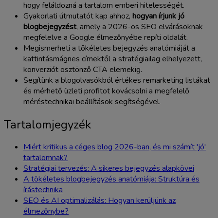
hogy feláldozná a tartalom emberi hitelességét.
Gyakorlati útmutatót kap ahhoz,
hogyan írjunk jó
blogbejegyzést
, amely a 2026-os SEO elvárásoknak
megfelelve a Google élmezőnyébe repíti oldalát.
Megismerheti a tökéletes bejegyzés anatómiáját a
kattintásmágnes címektől a stratégiailag elhelyezett,
konverziót ösztönző CTA elemekig.
Segítünk a blogolvasókból értékes remarketing listákat
és mérhető üzleti profitot kovácsolni a megfelelő
méréstechnikai beállítások segítségével.
Tartalomjegyzék
Miért kritikus a céges blog 2026-ban, és mi számít 'jó'
tartalomnak?
Stratégiai tervezés: A sikeres bejegyzés alapkövei
A tökéletes blogbejegyzés anatómiája: Struktúra és
írástechnika
SEO és AI optimalizálás: Hogyan kerüljünk az
élmezőnybe?