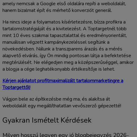
amely nemcsak a Google első oldalára repíti a weboldalát,
hanem bizalmat épít és mérhető konverziót generál.
Ha nincs ideje a folyamatos kísérletezésre, bízza profikra a
tartalomstratégiáját és a kivitelezést. A Toptargetnél több
mint 10 éves szakmai tapasztalattal és eredményorientált,
manuálisan végzett kampánykezeléssel segítünk a
növekedésben. Nálunk a transzparens árazás és a mérés
alapvető elvárás, így Ön mindig pontosan látja a befektetése
megtérülését. Ne elégedjen meg a középszerűséggel, amikor
a blogja a cége leghatékonyabb értékesítője is lehet.
Kérjen ajánlatot profitmaximalizált tartalommarketingre a
Toptargettől!
Vágjon bele az építkezésbe még ma, és alakítsa át
weboldalát egy megállíthatatlan vevőszerző gépezetté!
Gyakran Ismételt Kérdések
Milyen hosszú legyen egy jó blogbejegyzés 2026-