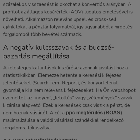
százalékos visszaesést is okozhat a konverziós arányban. A
profitot az átlagos kosárérték (AOV) tudatos emelésével is
növelheti. Alkalmazzon releváns upsell és cross-sell
ajánlatokat a pénztár folyamatnál, így ugyanabból a hirdetési
forgalomból több bevétel származik.
A negatív kulcsszavak és a büdzsé-
pazarlás megállítása
A felesleges kattintások kiszűrése azonnali javulást hoz a
statisztikákban. Elemezze hetente a keresési kifejezés
jelentéseket (Search Term Report), és könyörtelenül
gyomlálja ki a nem releváns kifejezéseket. Ha Ön webshopot
üzemeltet, az „ingyen”, „letöltés” vagy „vélemények” szavak
kizárása alapvető. Ezek a keresések csak viszik a pénzt, de
nem hoznak vásárlót. A cél a
ppc megtérülés (ROAS)
maximalizálása a valódi vásárlási szándékkal rendelkező
forgalomra fókuszálva.