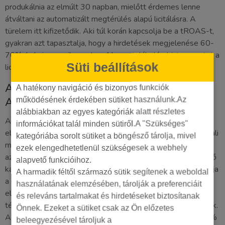
produkálnia az elmúlt 30 napban, mielőtt érdemes lenne
átváltani az automatizált megtérülés alapú licitálásra. A
türelem itt kifizetődik. Aki túl korán kapcsolja be a tROAS-t,
gyakran azt tapasztalja, hogy a hirdetések megjelenése 60-
70%-kal visszaesik, mert az AI nem talál elég biztos pontot a
Süti beállítások
licitáláshoz.
A tROAS beállításának lépései a Google
A hatékony navigáció és bizonyos funkciók
Ads-ben
működésének érdekében sütiket használunk.Az
alábbiakban az egyes kategóriák alatt részletes
Az első és legfontosabb lépés a konverziómérés technikai
információkat talál minden sütiről.A "Szükséges"
ellenőrzése. 2026-ban a Consent Mode v2 és a szerveroldali
kategóriába sorolt sütiket a böngésző tárolja, mivel
mérések nélkül az adatok hiányosak lesznek, ami félrevezeti
ezek elengedhetetlenül szükségesek a webhely
az algoritmust. Ha a mérések stabilak, válaszd ki a megfelelő
alapvető funkcióihoz.
kampányt. A licitstratégia módosításakor a rendszer felajánlja
A harmadik féltől származó sütik segítenek a weboldal
a Cél ROAS megadását. Itt szigorúan kövesd az
használatának elemzésében, tárolják a preferenciáit
előzményadatokat. Ha az elmúlt hónapban 450% volt a
és releváns tartalmakat és hirdetéseket biztosítanak
tényleges megtérülésed, állíts be 430-450%-ot kezdésnek.
Önnek. Ezeket a sütiket csak az Ön előzetes
Az irreálisan magas elvárás (például 800% megadása 400%
beleegyezésével tároljuk a