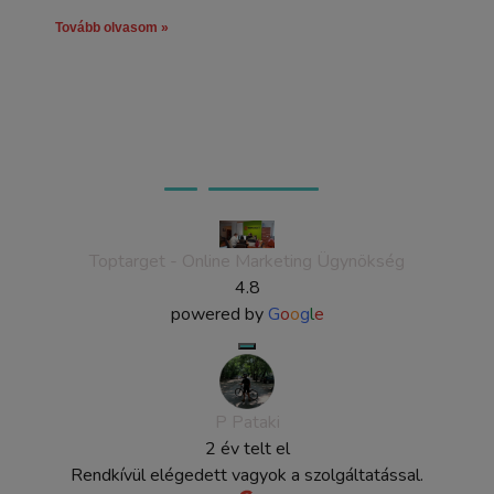
Tovább olvasom »
Ügyfeleink véleménye
Toptarget - Online Marketing Ügynökség
4.8
powered by
G
o
o
g
l
e
P Pataki
2 év telt el
Rendkívül elégedett vagyok a szolgáltatással.