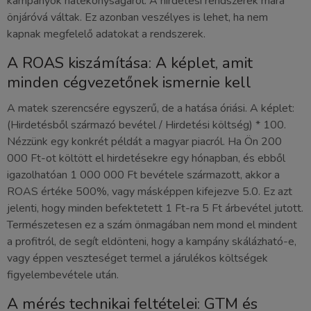
kampányok hatékonyságáról. A hirdetési rendszerek mára
önjáróvá váltak. Ez azonban veszélyes is lehet, ha nem
kapnak megfelelő adatokat a rendszerek.
A ROAS kiszámítása: A képlet, amit
minden cégvezetőnek ismernie kell
A matek szerencsére egyszerű, de a hatása óriási. A képlet:
(Hirdetésből származó bevétel / Hirdetési költség) * 100.
Nézzünk egy konkrét példát a magyar piacról. Ha Ön 200
000 Ft-ot költött el hirdetésekre egy hónapban, és ebből
igazolhatóan 1 000 000 Ft bevétele származott, akkor a
ROAS értéke 500%, vagy másképpen kifejezve 5.0. Ez azt
jelenti, hogy minden befektetett 1 Ft-ra 5 Ft árbevétel jutott.
Természetesen ez a szám önmagában nem mond el mindent
a profitról, de segít eldönteni, hogy a kampány skálázható-e,
vagy éppen veszteséget termel a járulékos költségek
figyelembevétele után.
A mérés technikai feltételei: GTM és