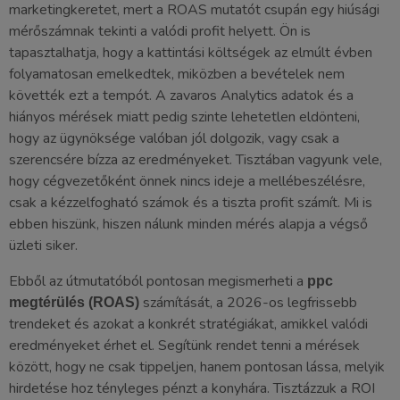
marketingkeretet, mert a ROAS mutatót csupán egy hiúsági
mérőszámnak tekinti a valódi profit helyett. Ön is
tapasztalhatja, hogy a kattintási költségek az elmúlt évben
folyamatosan emelkedtek, miközben a bevételek nem
követték ezt a tempót. A zavaros Analytics adatok és a
hiányos mérések miatt pedig szinte lehetetlen eldönteni,
hogy az ügynöksége valóban jól dolgozik, vagy csak a
szerencsére bízza az eredményeket. Tisztában vagyunk vele,
hogy cégvezetőként önnek nincs ideje a mellébeszélésre,
csak a kézzelfogható számok és a tiszta profit számít. Mi is
ebben hiszünk, hiszen nálunk minden mérés alapja a végső
üzleti siker.
Ebből az útmutatóból pontosan megismerheti a
ppc
számítását, a 2026-os legfrissebb
megtérülés (ROAS)
trendeket és azokat a konkrét stratégiákat, amikkel valódi
eredményeket érhet el. Segítünk rendet tenni a mérések
között, hogy ne csak tippeljen, hanem pontosan lássa, melyik
hirdetése hoz tényleges pénzt a konyhára. Tisztázzuk a ROI