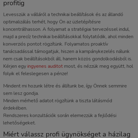
profitig
Levesszük a válláról a technikai beállítások és az állandó
optimalizálás terhét, hogy Ön az üzletépítésre
koncentrálhasson. A folyamat a stratégiai tervezéssel indul,
majd a precíz technikai beállításokkal folytatódik, ahol minden
konverziós pontot rögzítünk. Folyamatos proaktív
tanácsadással támogatjuk, hiszen a kampánykezelés nálunk
nem csak beállításokból áll, hanem közös gondolkodásból is.
Kérjen egy
ingyenes auditot
most, és nézzük meg együtt, hol
folyik el feleslegesen a pénze!
Mindent mi hozunk létre és állítunk be, így Önnek semmire
sem lesz gondja.
Minden mérhető adatot rögzítünk a tiszta látásmód
érdekében.
Rendszeres konzultációk során elemezzük a fejlődési
lehetőségeket.
Miért válassz profi ügynökséget a házilag