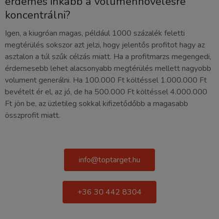
érdemes inkább a volumennövelésre
koncentrálni?
Igen, a kiugróan magas, például 1000 százalék feletti
megtérülés sokszor azt jelzi, hogy jelentős profitot hagy az
asztalon a túl szűk célzás miatt. Ha a profitmarzs megengedi,
érdemesebb lehet alacsonyabb megtérülés mellett nagyobb
volument generálni. Ha 100.000 Ft költéssel 1.000.000 Ft
bevételt ér el, az jó, de ha 500.000 Ft költéssel 4.000.000
Ft jön be, az üzletileg sokkal kifizetődőbb a magasabb
összprofit miatt.
info@toptarget.hu
+36 30 442 8304