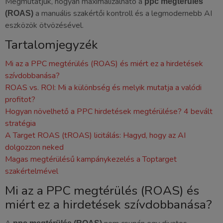
Megmutatjuk, hogyan maximalizálható a
ppc megtérülés
a manuális szakértői kontroll és a legmodernebb AI
(ROAS)
eszközök ötvözésével.
Tartalomjegyzék
Mi az a PPC megtérülés (ROAS) és miért ez a hirdetések
szívdobbanása?
ROAS vs. ROI: Mi a különbség és melyik mutatja a valódi
profitot?
Hogyan növelhető a PPC hirdetések megtérülése? 4 bevált
stratégia
A Target ROAS (tROAS) licitálás: Hagyd, hogy az AI
dolgozzon neked
Magas megtérülésű kampánykezelés a Toptarget
szakértelmével
Mi az a PPC megtérülés (ROAS) és
miért ez a hirdetések szívdobbanása?