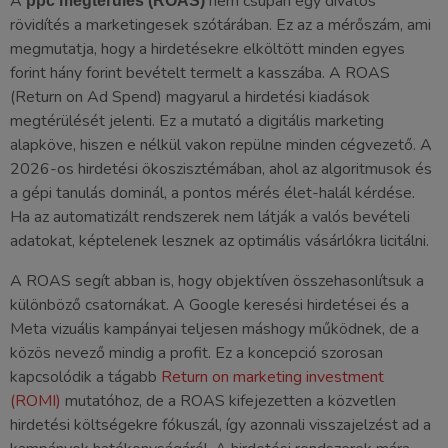
A
nem csupán egy divatos
ppc megtérülés (ROAS)
rövidítés a marketingesek szótárában. Ez az a mérőszám, ami
megmutatja, hogy a hirdetésekre elköltött minden egyes
forint hány forint bevételt termelt a kasszába. A ROAS
(Return on Ad Spend) magyarul a hirdetési kiadások
megtérülését jelenti. Ez a mutató a digitális marketing
alapköve, hiszen e nélkül vakon repülne minden cégvezető. A
2026-os hirdetési ökoszisztémában, ahol az algoritmusok és
a gépi tanulás dominál, a pontos mérés élet-halál kérdése.
Ha az automatizált rendszerek nem látják a valós bevételi
adatokat, képtelenek lesznek az optimális vásárlókra licitálni.
A ROAS segít abban is, hogy objektíven összehasonlítsuk a
különböző csatornákat. A Google keresési hirdetései és a
Meta vizuális kampányai teljesen máshogy működnek, de a
közös nevező mindig a profit. Ez a koncepció szorosan
kapcsolódik a tágabb
Return on marketing investment
(ROMI)
mutatóhoz, de a ROAS kifejezetten a közvetlen
hirdetési költségekre fókuszál, így azonnali visszajelzést ad a