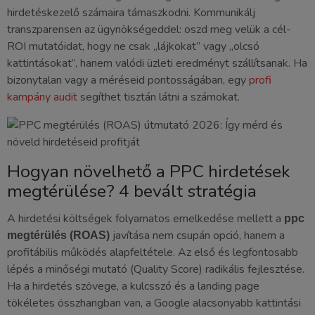
hirdetéskezelő számaira támaszkodni. Kommunikálj
transzparensen az ügynökségeddel: oszd meg velük a cél-
ROI mutatóidat, hogy ne csak „lájkokat” vagy „olcsó
kattintásokat”, hanem valódi üzleti eredményt szállítsanak. Ha
bizonytalan vagy a méréseid pontosságában, egy
profi
kampány audit
segíthet tisztán látni a számokat.
Hogyan növelhető a PPC hirdetések
megtérülése? 4 bevált stratégia
A hirdetési költségek folyamatos emelkedése mellett a
ppc
javítása nem csupán opció, hanem a
megtérülés (ROAS)
profitábilis működés alapfeltétele. Az első és legfontosabb
lépés a minőségi mutató (Quality Score) radikális fejlesztése.
Ha a hirdetés szövege, a kulcsszó és a landing page
tökéletes összhangban van, a Google alacsonyabb kattintási