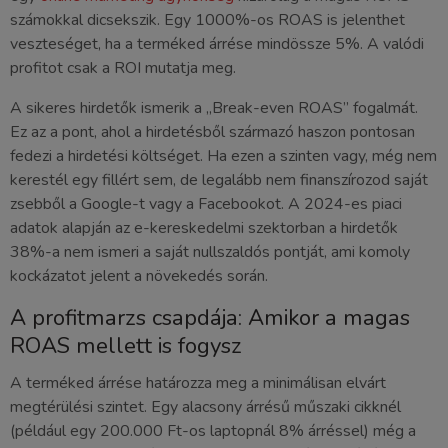
számokkal dicsekszik. Egy 1000%-os ROAS is jelenthet
veszteséget, ha a terméked árrése mindössze 5%. A valódi
profitot csak a ROI mutatja meg.
A sikeres hirdetők ismerik a „Break-even ROAS” fogalmát.
Ez az a pont, ahol a hirdetésből származó haszon pontosan
fedezi a hirdetési költséget. Ha ezen a szinten vagy, még nem
kerestél egy fillért sem, de legalább nem finanszírozod saját
zsebből a Google-t vagy a Facebookot. A 2024-es piaci
adatok alapján az e-kereskedelmi szektorban a hirdetők
38%-a nem ismeri a saját nullszaldós pontját, ami komoly
kockázatot jelent a növekedés során.
A profitmarzs csapdája: Amikor a magas
ROAS mellett is fogysz
A terméked árrése határozza meg a minimálisan elvárt
megtérülési szintet. Egy alacsony árrésű műszaki cikknél
(például egy 200.000 Ft-os laptopnál 8% árréssel) még a