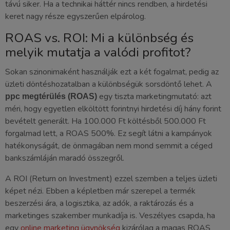
távú siker. Ha a technikai háttér nincs rendben, a hirdetési
keret nagy része egyszerűen elpárolog.
ROAS vs. ROI: Mi a különbség és
melyik mutatja a valódi profitot?
Sokan szinonimaként használják ezt a két fogalmat, pedig az
üzleti döntéshozatalban a különbségük sorsdöntő lehet. A
egy tiszta marketingmutató: azt
ppc megtérülés (ROAS)
méri, hogy egyetlen elköltött forintnyi hirdetési díj hány forint
bevételt generált. Ha 100.000 Ft költésből 500.000 Ft
forgalmad lett, a ROAS 500%. Ez segít látni a kampányok
hatékonyságát, de önmagában nem mond semmit a céged
bankszámláján maradó összegről.
A ROI (Return on Investment) ezzel szemben a teljes üzleti
képet nézi. Ebben a képletben már szerepel a termék
beszerzési ára, a logisztika, az adók, a raktározás és a
marketinges szakember munkadíja is. Veszélyes csapda, ha
egy
online marketing ügynökség
kizárólag a magas ROAS