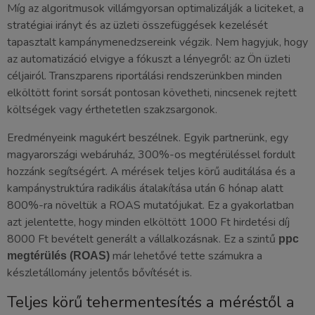
Míg az algoritmusok villámgyorsan optimalizálják a liciteket, a
stratégiai irányt és az üzleti összefüggések kezelését
tapasztalt kampánymenedzsereink végzik. Nem hagyjuk, hogy
az automatizáció elvigye a fókuszt a lényegről: az Ön üzleti
céljairól. Transzparens riportálási rendszerünkben minden
elköltött forint sorsát pontosan követheti, nincsenek rejtett
költségek vagy érthetetlen szakzsargonok.
Eredményeink magukért beszélnek. Egyik partnerünk, egy
magyarországi webáruház, 300%-os megtérüléssel fordult
hozzánk segítségért. A mérések teljes körű auditálása és a
kampánystruktúra radikális átalakítása után 6 hónap alatt
800%-ra növeltük a ROAS mutatójukat. Ez a gyakorlatban
azt jelentette, hogy minden elköltött 1000 Ft hirdetési díj
8000 Ft bevételt generált a vállalkozásnak. Ez a szintű
ppc
már lehetővé tette számukra a
megtérülés (ROAS)
készletállomány jelentős bővítését is.
Teljes körű tehermentesítés a méréstől a