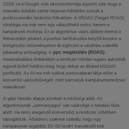
2026-ra a Google Ads ökoszisztémája eljutott oda, hogy a
manuális licitálás szinte teljesen háttérbe szorult a
professzionális hirdetési fiókokban. A tROAS (Target ROAS)
stratégia ma már nem egy választható extra, hanem a
kampányok motorja. Ez az algoritmus valós időben elemzi a
felhasználói jeleket, a pontos tartózkodási helytől kezdve a
böngészési előzményeken át egészen a vásárlási szándék
pillanatnyi erősségéig. A
ppc megtérülés (ROAS)
maximalizálása érdekében a rendszer minden egyes aukciónál
egyedi licitet határoz meg, hogy elérje az általad kitűzött
profitcélt. Az AI ma már sokkal pontosabban látja előre a
konverzió valószínűségét, mint bármelyik kampánymenedzser
manuálisan.
A gépi tanulás alapja azonban a minőségi adat. Az
algoritmusnak „üzemanyagra” van szüksége a tanulási fázis
alatt. Ha nincs elegendő konverziód, a rendszer sötétben
tapogatózik. Általános szakmai szabály, hogy egy
kampánynak legalább 30-50 lezárt tranzakciót kell