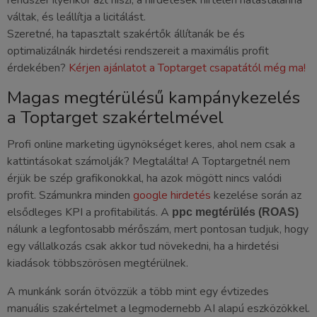
váltak, és leállítja a licitálást.
Szeretné, ha tapasztalt szakértők állítanák be és
optimalizálnák hirdetési rendszereit a maximális profit
érdekében?
Kérjen ajánlatot a Toptarget csapatától még ma!
Magas megtérülésű kampánykezelés
a Toptarget szakértelmével
Profi online marketing ügynökséget keres, ahol nem csak a
kattintásokat számolják? Megtalálta! A Toptargetnél nem
érjük be szép grafikonokkal, ha azok mögött nincs valódi
profit. Számunkra minden
google hirdetés
kezelése során az
elsődleges KPI a profitabilitás. A
ppc megtérülés (ROAS)
nálunk a legfontosabb mérőszám, mert pontosan tudjuk, hogy
egy vállalkozás csak akkor tud növekedni, ha a hirdetési
kiadások többszörösen megtérülnek.
A munkánk során ötvözzük a több mint egy évtizedes
manuális szakértelmet a legmodernebb AI alapú eszközökkel.