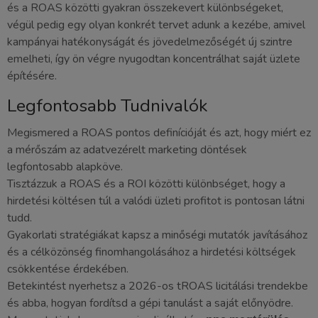
és a ROAS közötti gyakran összekevert különbségeket,
végül pedig egy olyan konkrét tervet adunk a kezébe, amivel
kampányai hatékonyságát és jövedelmezőségét új szintre
emelheti, így ön végre nyugodtan koncentrálhat saját üzlete
építésére.
Legfontosabb Tudnivalók
Megismered a ROAS pontos definícióját és azt, hogy miért ez
a mérőszám az adatvezérelt marketing döntések
legfontosabb alapköve.
Tisztázzuk a ROAS és a ROI közötti különbséget, hogy a
hirdetési költésen túl a valódi üzleti profitot is pontosan látni
tudd.
Gyakorlati stratégiákat kapsz a minőségi mutatók javításához
és a célközönség finomhangolásához a hirdetési költségek
csökkentése érdekében.
Betekintést nyerhetsz a 2026-os tROAS licitálási trendekbe
és abba, hogyan fordítsd a gépi tanulást a saját előnyödre.