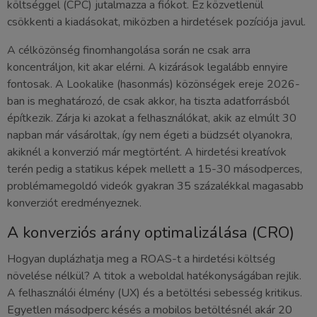
költséggel (CPC) jutalmazza a fiókot. Ez közvetlenül
csökkenti a kiadásokat, miközben a hirdetések pozíciója javul.
A célközönség finomhangolása során ne csak arra
koncentráljon, kit akar elérni. A kizárások legalább ennyire
fontosak. A Lookalike (hasonmás) közönségek ereje 2026-
ban is meghatározó, de csak akkor, ha tiszta adatforrásból
építkezik. Zárja ki azokat a felhasználókat, akik az elmúlt 30
napban már vásároltak, így nem égeti a büdzsét olyanokra,
akiknél a konverzió már megtörtént. A hirdetési kreatívok
terén pedig a statikus képek mellett a 15-30 másodperces,
problémamegoldó videók gyakran 35 százalékkal magasabb
konverziót eredményeznek.
A konverziós arány optimalizálása (CRO)
Hogyan duplázhatja meg a ROAS-t a hirdetési költség
növelése nélkül? A titok a weboldal hatékonyságában rejlik.
A felhasználói élmény (UX) és a betöltési sebesség kritikus.
Egyetlen másodperc késés a mobilos betöltésnél akár 20