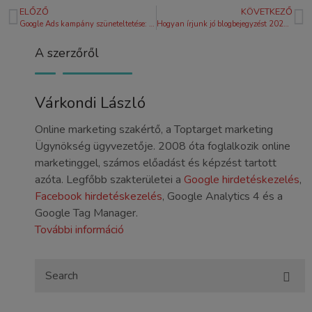
ELŐZŐ
KÖVETKEZŐ
Google Ads kampány szüneteltetése: Hogyan csináld okosan 2026-ban?
Hogyan írjunk jó blogbejegyzést 2026-ban? – Útmutató a vevőszerző tartalomhoz
A szerzőről
Várkondi László
Online marketing szakértő, a Toptarget marketing
Ügynökség ügyvezetője. 2008 óta foglalkozik online
marketinggel, számos előadást és képzést tartott
azóta. Legfőbb szakterületei a
Google hirdetéskezelés
,
Facebook hirdetéskezelés
, Google Analytics 4 és a
Google Tag Manager.
További információ