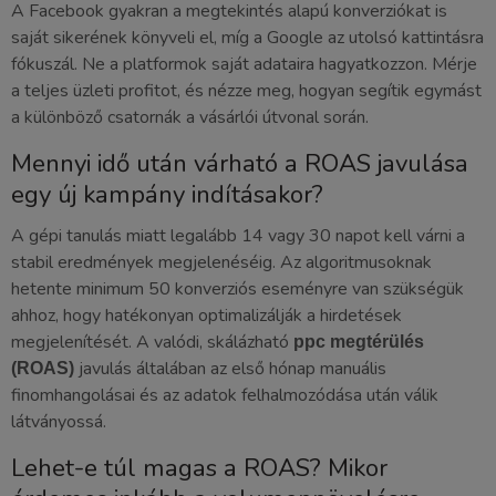
A Facebook gyakran a megtekintés alapú konverziókat is
saját sikerének könyveli el, míg a Google az utolsó kattintásra
fókuszál. Ne a platformok saját adataira hagyatkozzon. Mérje
a teljes üzleti profitot, és nézze meg, hogyan segítik egymást
a különböző csatornák a vásárlói útvonal során.
Mennyi idő után várható a ROAS javulása
egy új kampány indításakor?
A gépi tanulás miatt legalább 14 vagy 30 napot kell várni a
stabil eredmények megjelenéséig. Az algoritmusoknak
hetente minimum 50 konverziós eseményre van szükségük
ahhoz, hogy hatékonyan optimalizálják a hirdetések
megjelenítését. A valódi, skálázható
ppc megtérülés
javulás általában az első hónap manuális
(ROAS)
finomhangolásai és az adatok felhalmozódása után válik
látványossá.
Lehet-e túl magas a ROAS? Mikor