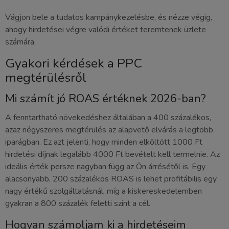
Vágjon bele a tudatos kampánykezelésbe, és nézze végig,
ahogy hirdetései végre valódi értéket teremtenek üzlete
számára.
Gyakori kérdések a PPC
megtérülésről
Mi számít jó ROAS értéknek 2026-ban?
A fenntartható növekedéshez általában a 400 százalékos,
azaz négyszeres megtérülés az alapvető elvárás a legtöbb
iparágban. Ez azt jelenti, hogy minden elköltött 1000 Ft
hirdetési díjnak legalább 4000 Ft bevételt kell termelnie. Az
ideális érték persze nagyban függ az Ön árrésétől is. Egy
alacsonyabb, 200 százalékos ROAS is lehet profitábilis egy
nagy értékű szolgáltatásnál, míg a kiskereskedelemben
gyakran a 800 százalék feletti szint a cél.
Hogyan számoljam ki a hirdetéseim