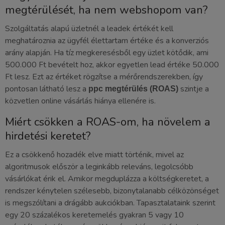
megtérülését, ha nem webshopom van?
Szolgáltatás alapú üzletnél a leadek értékét kell
meghatároznia az ügyfél élettartam értéke és a konverziós
arány alapján. Ha tíz megkeresésből egy üzlet kötődik, ami
500.000 Ft bevételt hoz, akkor egyetlen lead értéke 50.000
Ft lesz. Ezt az értéket rögzítse a mérőrendszerekben, így
pontosan látható lesz a
szintje a
ppc megtérülés (ROAS)
közvetlen online vásárlás hiánya ellenére is.
Miért csökken a ROAS-om, ha növelem a
hirdetési keretet?
Ez a csökkenő hozadék elve miatt történik, mivel az
algoritmusok először a leginkább releváns, legolcsóbb
vásárlókat érik el. Amikor megduplázza a költségkeretet, a
rendszer kénytelen szélesebb, bizonytalanabb célközönséget
is megszólítani a drágább aukciókban. Tapasztalataink szerint
egy 20 százalékos keretemelés gyakran 5 vagy 10