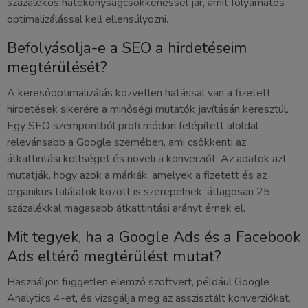
százalékos hatékonyságcsökkenéssel jár, amit folyamatos
optimalizálással kell ellensúlyozni.
Befolyásolja-e a SEO a hirdetéseim
megtérülését?
A keresőoptimalizálás közvetlen hatással van a fizetett
hirdetések sikerére a minőségi mutatók javításán keresztül.
Egy SEO szempontból profi módon felépített aloldal
relevánsabb a Google szemében, ami csökkenti az
átkattintási költséget és növeli a konverziót. Az adatok azt
mutatják, hogy azok a márkák, amelyek a fizetett és az
organikus találatok között is szerepelnek, átlagosan 25
százalékkal magasabb átkattintási arányt érnek el.
Mit tegyek, ha a Google Ads és a Facebook
Ads eltérő megtérülést mutat?
Használjon független elemző szoftvert, például Google
Analytics 4-et, és vizsgálja meg az asszisztált konverziókat.