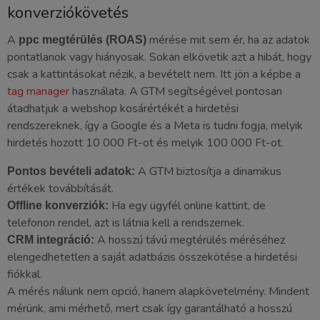
konverziókövetés
A
mérése mit sem ér, ha az adatok
ppc megtérülés (ROAS)
pontatlanok vagy hiányosak. Sokan elkövetik azt a hibát, hogy
csak a kattintásokat nézik, a bevételt nem. Itt jön a képbe a
tag manager
használata. A GTM segítségével pontosan
átadhatjuk a webshop kosárértékét a hirdetési
rendszereknek, így a Google és a Meta is tudni fogja, melyik
hirdetés hozott 10 000 Ft-ot és melyik 100 000 Ft-ot.
A GTM biztosítja a dinamikus
Pontos bevételi adatok:
értékek továbbítását.
Ha egy ügyfél online kattint, de
Offline konverziók:
telefonon rendel, azt is látnia kell a rendszernek.
A hosszú távú megtérülés méréséhez
CRM integráció:
elengedhetetlen a saját adatbázis összekötése a hirdetési
fiókkal.
A mérés nálunk nem opció, hanem alapkövetelmény. Mindent
mérünk, ami mérhető, mert csak így garantálható a hosszú