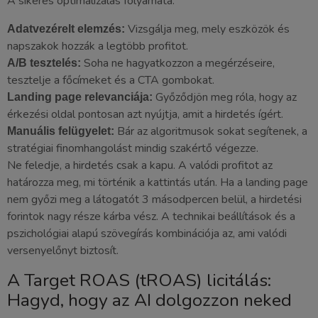
A sikeres optimalizálás folyamata:
Vizsgálja meg, mely eszközök és
Adatvezérelt elemzés:
napszakok hozzák a legtöbb profitot.
Soha ne hagyatkozzon a megérzéseire,
A/B tesztelés:
tesztelje a főcímeket és a CTA gombokat.
Győződjön meg róla, hogy az
Landing page relevanciája:
érkezési oldal pontosan azt nyújtja, amit a hirdetés ígért.
Bár az algoritmusok sokat segítenek, a
Manuális felügyelet:
stratégiai finomhangolást mindig szakértő végezze.
Ne feledje, a hirdetés csak a kapu. A valódi profitot az
határozza meg, mi történik a kattintás után. Ha a landing page
nem győzi meg a látogatót 3 másodpercen belül, a hirdetési
forintok nagy része kárba vész. A technikai beállítások és a
pszichológiai alapú szövegírás kombinációja az, ami valódi
versenyelőnyt biztosít.
A Target ROAS (tROAS) licitálás:
Hagyd, hogy az AI dolgozzon neked