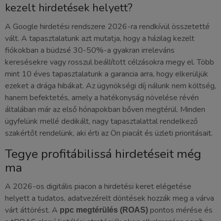
kezelt hirdetések helyett?
A Google hirdetési rendszere 2026-ra rendkívül összetetté
vált. A tapasztalatunk azt mutatja, hogy a házilag kezelt
fiókokban a büdzsé 30-50%-a gyakran irreleváns
keresésekre vagy rosszul beállított célzásokra megy el. Több
mint 10 éves tapasztalatunk a garancia arra, hogy elkerüljük
ezeket a drága hibákat. Az ügynökségi díj nálunk nem költség,
hanem befektetés, amely a hatékonyság növelése révén
általában már az első hónapokban bőven megtérül. Minden
ügyfelünk mellé dedikált, nagy tapasztalattal rendelkező
szakértőt rendelünk, aki érti az Ön piacát és üzleti prioritásait.
Tegye profitábilissá hirdetéseit még
ma
A 2026-os digitális piacon a hirdetési keret elégetése
helyett a tudatos, adatvezérelt döntések hozzák meg a várva
várt áttörést. A
pontos mérése és
ppc megtérülés (ROAS)