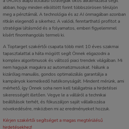
a tROAS alapú licitálási stratégiák okos alkalmazása segít
abban, hogy minden elköltött forint többszörösen térüljön
meg a pénztárnál. A technológia és az AI önmagában azonban
ritkán elegendő a sikerhez. A valódi, fenntartható profitot a
stratégiai látásmód és a folyamatos, emberi figyelemmel
kísért finomhangolás termeli ki.
A Toptarget szakértői csapata több mint 10 éves szakmai
tapasztalattal a háta mögött segít Önnek eligazodni a
komplex algoritmusok és változó piaci trendek világában. Mi
nem hagyjuk magukra az automatizmusokat. Nálunk a
kizárólag manuális, gondos optimalizálás garantálja a
kampányok kiemelkedő hatékonyságát. Mindent mérünk, ami
mérhető, így Önnek soha nem kell találgatnia a hirdetései
sikerességét illetően. Vegye le a válláról a technikai
beállítások terhét, és fókuszáljon saját vállalkozása
növekedésére, miközben mi az eredményeket hozzuk.
Kérjen szakértői segítséget a magas megtérülésű
hirdetésekhez!