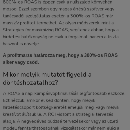
800%-os ROAS is éppen csak a nullszaldó környékén
mozog. Ezzel szemben egy magas árrésű szoftver vagy
tanácsadói szolgáltatás esetén a 300%-os ROAS már
masszív profitot termelhet. Az olyan módszerek, mint a
Strategies for maximizing ROAS, segítenek abban, hogy a
hirdetési hatékonyság ne csak a forgalmat, hanem a tiszta
hasznot is növelje.
A profitmarzs határozza meg, hogy a 300%-os ROAS
siker vagy csőd.
Mikor melyik mutatót figyeld a
döntéshozatalhoz?
A ROAS a napi kampányoptimalizálás legfontosabb eszköze.
Ezt nézzük, amikor el kell dönteni, hogy melyik
hirdetéscsoport költségkeretét emeljük meg, vagy melyik
kreatívot állítsuk le. A ROI viszont a stratégiai tervezés
alapja. A negyedéves büdzsé tervezésekor vagy az üzleti
modell fenntarthatóságának vizsgálatakor már nem elég a