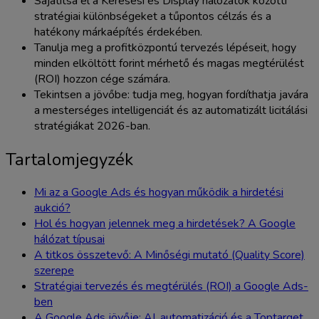
Sajátítsa el a Keresési és Display hálózatok közötti
stratégiai különbségeket a tűpontos célzás és a
hatékony márkaépítés érdekében.
Tanulja meg a profitközpontú tervezés lépéseit, hogy
minden elköltött forint mérhető és magas megtérülést
(ROI) hozzon cége számára.
Tekintsen a jövőbe: tudja meg, hogyan fordíthatja javára
a mesterséges intelligenciát és az automatizált licitálási
stratégiákat 2026-ban.
Tartalomjegyzék
Mi az a Google Ads és hogyan működik a hirdetési
aukció?
Hol és hogyan jelennek meg a hirdetések? A Google
hálózat típusai
A titkos összetevő: A Minőségi mutató (Quality Score)
szerepe
Stratégiai tervezés és megtérülés (ROI) a Google Ads-
ben
A Google Ads jövője: AI, automatizáció és a Toptarget