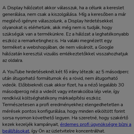
A Display hálózatot akkor válasszuk, ha a célunk a kereslet
generálása, nem csak a kiszolgálása. Míg a keresőben a már
meglévő igényre válaszolunk, a Display hirdetésekkel
olyanokat is elérhetünk, akik még nem is tudják, hogy
szükségük van a termékünkre. Ez a hálózat a leghatékonyabb
eszköz a remarketinghez is. Ha valaki megnézett egy
terméket a webshopjában, de nem vásárolt, a Google
hálózatán keresztül vizuális emlékeztetőkkel visszahozhatjuk
az oldalra.
A YouTube hirdetéseknél két fő irány létezik: az 5 másodperc
után átugorható formátumok és a rövid, nem átugorható
videók. Előbbieknél csak akkor fizet, ha a néző legalább 30
másodpercig nézi a videót vagy interakcióba lép vele, így
rendkívül költséghatékony márkaépítési eszköz.
Természetesen a profi eredményekhez elengedhetetlen a
mérések pontos konfigurálása, hogy minden elköltött forint
sorsa nyomon követhető legyen. Ha szeretné, hogy szakértő
kezek kezeljék kampányait,
érdemes profi ügynökségre bízni a
beállításokat
, így Ön az üzletvitelre koncentrálhat.