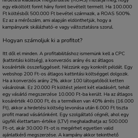
hirdetési kiadások megtérülése (ROAS) mutatja meg, hogy
egy elköltött forint hány forint bevételt termelt. Ha 100.000
Ft költésből 500.000 Ft bevétel származik, a ROAS 500%.
Ez az a mérőszám, ami alapján eldönthetjük, hogy a
kampányunk skálázható-e vagy változtatásra szorul.
Hogyan számoljuk ki a profitot?
Itt dől el minden. A profitabilitáshoz ismernünk kell a CPC
(kattintási költség), a konverziós arány és az átlagos
kosárérték összefüggéseit. Nézzünk egy konkrét példát. Egy
webshop 200 Ft-os átlagos kattintási költséggel dolgozik.
Ha a konverziós arány 2%, akkor 100 látogatóból ketten
vásárolnak. Ez 20.000 Ft költést jelent két eladásért, tehát
egy vásárló megszerzése 10.000 Ft-ba került. Ha az átlagos
kosárérték 40.000 Ft, és a terméken van 40% árrés (16.000
Ft), akkor a hirdetési költség levonása után 6.000 Ft tiszta
profit marad vásárlónként. Egy szolgáltató cégnél, ahol egy
ügyfél élettartam-értéke (LTV) meghaladhatja az 500.000
Ft-ot, akár 30.000 Ft-ot is megérhet egyetlen valid
ajánlatkérő megszerzése. A kampány akkor tekinthető