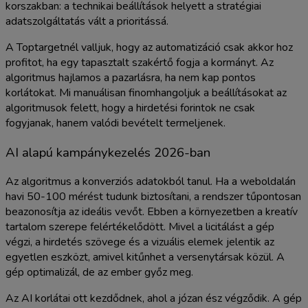
korszakban: a technikai beállítások helyett a stratégiai
adatszolgáltatás vált a prioritássá.
A Toptargetnél valljuk, hogy az automatizáció csak akkor hoz
profitot, ha egy tapasztalt szakértő fogja a kormányt. Az
algoritmus hajlamos a pazarlásra, ha nem kap pontos
korlátokat. Mi manuálisan finomhangoljuk a beállításokat az
algoritmusok felett, hogy a hirdetési forintok ne csak
fogyjanak, hanem valódi bevételt termeljenek.
AI alapú kampánykezelés 2026-ban
Az algoritmus a konverziós adatokból tanul. Ha a weboldalán
havi 50-100 mérést tudunk biztosítani, a rendszer tűpontosan
beazonosítja az ideális vevőt. Ebben a környezetben a kreatív
tartalom szerepe felértékelődött. Mivel a licitálást a gép
végzi, a hirdetés szövege és a vizuális elemek jelentik az
egyetlen eszközt, amivel kitűnhet a versenytársak közül. A
gép optimalizál, de az ember győz meg.
Az AI korlátai ott kezdődnek, ahol a józan ész végződik. A gép