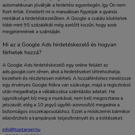
automatikusan jóváírják a hirdetési egyenlegén, így Ön nem
fizet értük. Emellett mi is manuálisan figyeljük a gyanús
mintákat a hirdetéskezelőben. A Google a csalási kísérletek
több mint 95 százalékát még azelőtt kiszűri, hogy azok
megjelennének a számláján.
Mi az a Google Ads hirdetéskezelő és hogyan
férhetek hozzá?
A Google Ads hirdetéskezelő egy online felület az
ads.google.com címen, ahol a hirdetéseket létrehozhatja,
kezelheti és részletesen mérheti. A hozzáféréshez mindössze
egy érvényes Google fiókra van szüksége, majd a regisztráció
után megadhatja a vállalkozása számlázási adatait. Ha
ügynökséget bíz meg a munkával, nem kell megosztania a
jelszavát; elég a 10 jegyű ügyfél-azonosítót megadnia a
biztonságos összekapcsoláshoz. Ezzel a módszerrel bármikor
ellenőrizheti a kampányok teljesítményét és a költéseket.
info@toptarget.hu