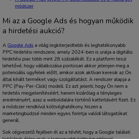
módszer
Mi az a Google Ads és hogyan működik
a hirdetési aukció?
A
Google Ads
a világ legkiterjedtebb és leghatékonyabb
PPC hirdetési rendszere, amely 2024-ben is uralja a digitális
hirdetési piac több mint 28 százalékát. Ez a platform teszi
lehetővé, hogy vállalkozása pontosan akkor jelenjen meg a
potenciális ügyfelek előtt, amikor azok aktívan keresik az Ön
által kínált terméket vagy szolgáltatást. A rendszer alapja a
PPC (Pay-Per-Click) modell. Ez azt jelenti, hogy Ön nem a
hirdetés megjelenítéséért, hanem kizárólag a tényleges
eredményért, azaz a weboldalára történő kattintásért fizet. Ez
a módszer rendkívül költséghatékony, hiszen a
marketingbüdzsé minden egyes forintja valódi látogatókat
generál.
Sok cégvezető fejében él az a tévhit, hogy a Google találati