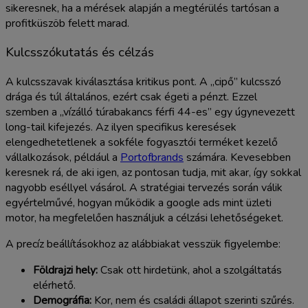
sikeresnek, ha a mérések alapján a megtérülés tartósan a
profitküszöb felett marad.
Kulcsszókutatás és célzás
A kulcsszavak kiválasztása kritikus pont. A „cipő” kulcsszó
drága és túl általános, ezért csak égeti a pénzt. Ezzel
szemben a „vízálló túrabakancs férfi 44-es” egy úgynevezett
long-tail kifejezés. Az ilyen specifikus keresések
elengedhetetlenek a sokféle fogyasztói terméket kezelő
vállalkozások, például a
Portofbrands
számára. Kevesebben
keresnek rá, de aki igen, az pontosan tudja, mit akar, így sokkal
nagyobb eséllyel vásárol. A stratégiai tervezés során válik
egyértelművé, hogyan működik a google ads mint üzleti
motor, ha megfelelően használjuk a célzási lehetőségeket.
A precíz beállításokhoz az alábbiakat vesszük figyelembe:
Földrajzi hely:
Csak ott hirdetünk, ahol a szolgáltatás
elérhető.
Demográfia:
Kor, nem és családi állapot szerinti szűrés.