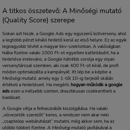
A titkos összetevő: A Minőségi mutató
(Quality Score) szerepe
Sokan azt hiszik, a Google Ads egy egyszerű licitverseny, ahol
a legtöbb pénzt kínáló hirdető kerül az első helyre. Ez az egyik
legnagyobb tévhit a magyar kkv-szektorban. A valóságban
hiába fizetne valaki 1000 Ft-ot egyetlen kattintásért, ha a
hirdetése irreleváns, a Google hátrébb sorolja egy olyan
versenytárssal szemben, aki csak 400 Ft-ot kínál, de profi
módon optimalizálta a kampányát. Itt lép be a képbe a
Minőségi mutató, amely egy 1-től 10-ig terjedő skálán
értékeli a hirdetéseit. Ha megérti,
hogyan működik a google
ads
ezen a mélyebb szinten, drasztikusan csökkentheti a
kiadásait.
A Google célja a felhasználók kiszolgálása. Ha valaki
„vízvezeték szerelőt” keres, a rendszer nem akar neki
„csaptelep webáruházat” mutatni, még akkor sem, ha az
utóbbi többet fizetne. A Minőségi mutató javításával a