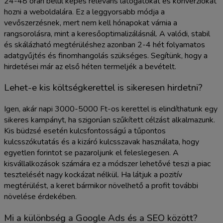
24-48 órán belül képes releváns látogatókat és konverziókat
hozni a weboldalára. Ez a leggyorsabb módja a
vevőszerzésnek, mert nem kell hónapokat várnia a
rangsorolásra, mint a keresőoptimalizálásnál. A valódi, stabil
és skálázható megtérüléshez azonban 2-4 hét folyamatos
adatgyűjtés és finomhangolás szükséges. Segítünk, hogy a
hirdetései már az első héten termeljék a bevételt.
Lehet-e kis költségkerettel is sikeresen hirdetni?
Igen, akár napi 3000-5000 Ft-os kerettel is elindíthatunk egy
sikeres kampányt, ha szigorúan szűkített célzást alkalmazunk.
Kis büdzsé esetén kulcsfontosságú a tűpontos
kulcsszókutatás és a kizáró kulcsszavak használata, hogy
egyetlen forintot se pazaroljunk el feleslegesen. A
kisvállalkozások számára ez a módszer lehetővé teszi a piac
tesztelését nagy kockázat nélkül. Ha látjuk a pozitív
megtérülést, a keret bármikor növelhető a profit további
növelése érdekében.
Mi a különbség a Google Ads és a SEO között?