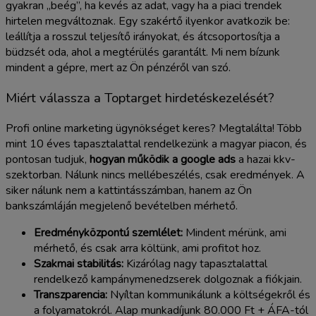
gyakran „beég”, ha kevés az adat, vagy ha a piaci trendek
hirtelen megváltoznak. Egy szakértő ilyenkor avatkozik be:
leállítja a rosszul teljesítő irányokat, és átcsoportosítja a
büdzsét oda, ahol a megtérülés garantált. Mi nem bízunk
mindent a gépre, mert az Ön pénzéről van szó.
Miért válassza a Toptarget hirdetéskezelését?
Profi online marketing ügynökséget keres? Megtalálta! Több
mint 10 éves tapasztalattal rendelkezünk a magyar piacon, és
pontosan tudjuk,
hogyan működik a google ads
a hazai kkv-
szektorban. Nálunk nincs mellébeszélés, csak eredmények. A
siker nálunk nem a kattintásszámban, hanem az Ön
bankszámláján megjelenő bevételben mérhető.
Eredményközpontú szemlélet:
Mindent mérünk, ami
mérhető, és csak arra költünk, ami profitot hoz.
Szakmai stabilitás:
Kizárólag nagy tapasztalattal
rendelkező kampánymenedzserek dolgoznak a fiókjain.
Transzparencia:
Nyíltan kommunikálunk a költségekről és
a folyamatokról. Alap munkadíjunk 80.000 Ft + ÁFA-tól