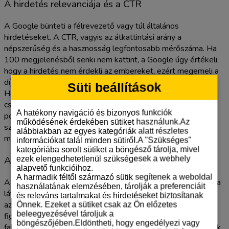
A hirdetés relevanciája és a CTR
A Google bünteti a félrevezető vagy túl általános
hirdetéseket. A CTR, vagyis az átkattintási arány a
népszerűség és a hasznosság legfontosabb mérőszáma. Ha
100 megjelenésből senki nem kattint, a Google úgy értékeli,
hogy a hirdetés nem érdekli az embereket, ezért megemeli a
díjakat. A szövegek optimalizálásakor kerülje a sablonokat.
Süti beállítások
Használjon konkrét előnyöket és világos felszólítást a
cselekvésre. Egy 2024 elején végzett mérésünk során a
A hatékony navigáció és bizonyos funkciók
pontosan célzott, kulcsszót tartalmazó címsorok 35
működésének érdekében sütiket használunk.Az
százalékkal magasabb CTR-t produkáltak, mint az általános
alábbiakban az egyes kategóriák alatt részletes
marketingszövegek.
információkat talál minden sütiről.A "Szükséges"
kategóriába sorolt sütiket a böngésző tárolja, mivel
A landing page élmény jelentősége
ezek elengedhetetlenül szükségesek a webhely
alapvető funkcióihoz.
A harmadik féltől származó sütik segítenek a weboldal
A hirdetés csak a kapu, az eladás a weboldalon történik. Ha a
használatának elemzésében, tárolják a preferenciáit
látogató kattint, de az oldal lassú vagy nem találja meg
és releváns tartalmakat és hirdetéseket biztosítanak
azonnal, amit ígértünk neki, azonnal visszafordul. A Google
Önnek. Ezeket a sütiket csak az Ön előzetes
beleegyezésével tároljuk a
figyeli ezt a viselkedést. A weboldal sebessége kritikus
böngészőjében.Eldöntheti, hogy engedélyezi vagy
faktor: ha a betöltés 3 másodpercnél tovább tart, a látogatók