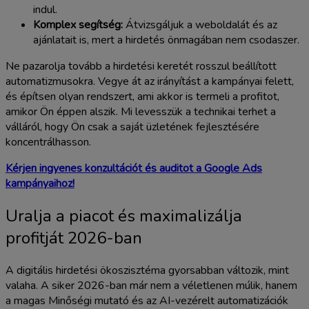
indul.
Komplex segítség:
Átvizsgáljuk a weboldalát és az
ajánlatait is, mert a hirdetés önmagában nem csodaszer.
Ne pazarolja tovább a hirdetési keretét rosszul beállított
automatizmusokra. Vegye át az irányítást a kampányai felett,
és építsen olyan rendszert, ami akkor is termeli a profitot,
amikor Ön éppen alszik. Mi levesszük a technikai terhet a
válláról, hogy Ön csak a saját üzletének fejlesztésére
koncentrálhasson.
Kérjen ingyenes konzultációt és auditot a Google Ads
kampányaihoz!
Uralja a piacot és maximalizálja
profitját 2026-ban
A digitális hirdetési ökoszisztéma gyorsabban változik, mint
valaha. A siker 2026-ban már nem a véletlenen múlik, hanem
a magas Minőségi mutató és az AI-vezérelt automatizációk