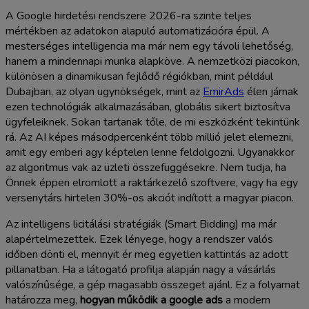
A Google hirdetési rendszere 2026-ra szinte teljes
mértékben az adatokon alapuló automatizációra épül. A
mesterséges intelligencia ma már nem egy távoli lehetőség,
hanem a mindennapi munka alapköve. A nemzetközi piacokon,
különösen a dinamikusan fejlődő régiókban, mint például
Dubajban, az olyan ügynökségek, mint az
EmirAds
élen járnak
ezen technológiák alkalmazásában, globális sikert biztosítva
ügyfeleiknek. Sokan tartanak tőle, de mi eszközként tekintünk
rá. Az AI képes másodpercenként több millió jelet elemezni,
amit egy emberi agy képtelen lenne feldolgozni. Ugyanakkor
az algoritmus vak az üzleti összefüggésekre. Nem tudja, ha
Önnek éppen elromlott a raktárkezelő szoftvere, vagy ha egy
versenytárs hirtelen 30%-os akciót indított a magyar piacon.
Az intelligens licitálási stratégiák (Smart Bidding) ma már
alapértelmezettek. Ezek lényege, hogy a rendszer valós
időben dönti el, mennyit ér meg egyetlen kattintás az adott
pillanatban. Ha a látogató profilja alapján nagy a vásárlás
valószínűsége, a gép magasabb összeget ajánl. Ez a folyamat
határozza meg,
hogyan működik a google ads
a modern