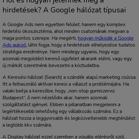
Hol és hogyan jelennek meg a
hirdetések? A Google hálózat típusai
A Google Ads nem egyetlen felület, hanem egy komplex
hirdetési ökoszisztéma, ahol minden csatornának megvan a
maga pontos szerepe. Ha megérti,
hogyan működik a Google
Ads aukció
, látni fogja, hogy a hirdetések elhelyezése tudatos
stratégia eredménye. Nem mindegy ugyanis, hogy egy
azonnali megoldást kereső ügyfelet akarunk elérni, vagy egy
új márkát szeretnénk bevezetni a köztudatba.
A Keresési hálózat (Search) a szándék alapú marketing csúcsa.
Itt a felhasználó aktívan keresi a választ a problémájára. Ha
valaki beírja a keresőbe, hogy „non-stop gumiszerviz
Budapest”, ő nem nézelődni akar, hanem azonnali
szolgáltatást igényel. Ebben a pillanatban megjelenni a
legértékesebb lehetőség egy vállalkozás számára. Ez a
hálózat hozza a leggyorsabb és legközvetlenebb megtérülést
a legtöbb kkv számára.
A Display hálózat ezzel szemben a vizuális elérésről szól.