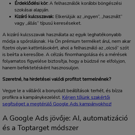
Érdeklődési kör:
A felhasználók korábbi böngészési
szokásai alapján.
Kizáró kulcsszavak:
Elkerüljük az „ingyen”, „használt”
vagy „állás” típusú kereséseket.
A kizáró kulcsszavak használata az egyik leghatékonyabb
módja a spórolásnak. Ha Ön prémium terméket árul, nem akar
fizetni olyan kattintásokért, ahol a felhasználó az „olcsó” szót
is beírta a keresőbe. A célzás finomhangolása és a mérések
folyamatos figyelése biztosítja, hogy a büdzsé ne elfolyjon,
hanem befektetésként hasznosuljon.
Szeretné, ha hirdetései valódi profitot termelnének?
Vegye le a válláról a bonyolult beállítások terhét, és bízza
profikra a kampánykezelést.
Kérjen tőlünk szakértői
segítséget a megtérülő Google Ads kampányokhoz!
A Google Ads jövője: AI, automatizáció
és a Toptarget módszer