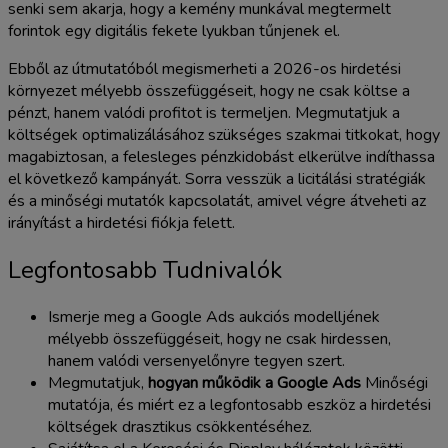
senki sem akarja, hogy a kemény munkával megtermelt
forintok egy digitális fekete lyukban tűnjenek el.
Ebből az útmutatóból megismerheti a 2026-os hirdetési
környezet mélyebb összefüggéseit, hogy ne csak költse a
pénzt, hanem valódi profitot is termeljen. Megmutatjuk a
költségek optimalizálásához szükséges szakmai titkokat, hogy
magabiztosan, a felesleges pénzkidobást elkerülve indíthassa
el következő kampányát. Sorra vesszük a licitálási stratégiák
és a minőségi mutatók kapcsolatát, amivel végre átveheti az
irányítást a hirdetési fiókja felett.
Legfontosabb Tudnivalók
Ismerje meg a Google Ads aukciós modelljének
mélyebb összefüggéseit, hogy ne csak hirdessen,
hanem valódi versenyelőnyre tegyen szert.
Megmutatjuk,
hogyan működik a Google Ads
Minőségi
mutatója, és miért ez a legfontosabb eszköz a hirdetési
költségek drasztikus csökkentéséhez.