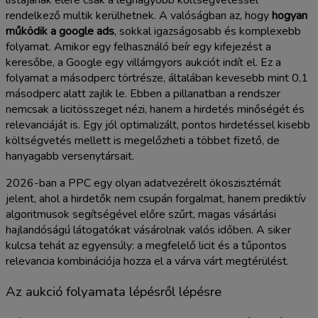
listájának élére csak a legnagyobb költségvetéssel
rendelkező multik kerülhetnek. A valóságban az, hogy
hogyan
működik a google ads
, sokkal igazságosabb és komplexebb
folyamat. Amikor egy felhasználó beír egy kifejezést a
keresőbe, a Google egy villámgyors aukciót indít el. Ez a
folyamat a másodperc törtrésze, általában kevesebb mint 0,1
másodperc alatt zajlik le. Ebben a pillanatban a rendszer
nemcsak a licitösszeget nézi, hanem a hirdetés minőségét és
relevanciáját is. Egy jól optimalizált, pontos hirdetéssel kisebb
költségvetés mellett is megelőzheti a többet fizető, de
hanyagabb versenytársait.
2026-ban a PPC egy olyan adatvezérelt ökoszisztémát
jelent, ahol a hirdetők nem csupán forgalmat, hanem prediktív
algoritmusok segítségével előre szűrt, magas vásárlási
hajlandóságú látogatókat vásárolnak valós időben. A siker
kulcsa tehát az egyensúly: a megfelelő licit és a tűpontos
relevancia kombinációja hozza el a várva várt megtérülést.
Az aukció folyamata lépésről lépésre