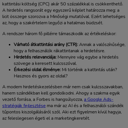
kattintási költség (CPC) akár 50 százalékkal is csökkenthető.
A hirdetés rangsorát egy egyszerű képlet határozza meg: a
licit összege szorozva a Minőségi mutatóval. Ezért lehetséges
az, hogy a szakértelem legyőzi a hatalmas büdzsét.
A rendszer három fő pillérre támaszkodik az értékeléskor:
Várható átkattintási arány (CTR):
Annak a valószínűsége,
hogy a felhasználók rákattintanak a hirdetésre.
Hirdetés relevanciája:
Mennyire vág egybe a hirdetés
szövege a keresett kulcsszóval.
Érkezési oldal élménye:
Mi történik a kattintás után?
Hasznos és gyors az oldal?
A modern hirdetéskezelésben már nem csak kulcsszavakban,
hanem szándékban kell gondolkodni. Ahogy a szakma egyik
vezető forrása, a Forbes is hangsúlyozza,
a Google Ads-
stratégiák fejlesztése
ma már az AI és a felhasználói szándék
tűpontos kiszolgálásáról szól. Aki ezt figyelmen kívül hagyja,
az feleslegesen égeti el a marketingkeretét.