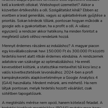
kell a konkrét célokat. Webshopot üzemeltet? Akkor a
közvetlen értékesítés a cél. Szolgáltatást kínál? Ebben az
esetben a lead generálás, vagyis az ajánlatkérések gyűjtése a
prioritás. Sokan kérdezik tőlünk, pontosan hogyan működik a
google ads a gyakorlatban, ha a profit a cél. A válasz
egyszerű: a rendszer akkor hatékony, ha minden forintot a
megfelelő üzleti célhoz rendelünk hozzá.
Mennyit érdemes rászánni az induláshoz? A magyar piacon
egy kisvállalkozásnak havi 150.000 Ft és 300.000 Ft közötti
hirdetési keret alatt ritkán érdemes elindulnia. A rendszernek
adatokra van szüksége az optimalizáláshoz. Ha ennél
kevesebbet költünk, a statisztikai mintavétel túl kicsi lesz a
valós következtetések levonásához. 2024-ben a profi
kampánykezelés alapkövetelménye a Google Analytics 4
(GA4) használata. Mindent mérünk, ami mérhető. Ha nem
látjuk pontosan, melyik hirdetés hozott vásárlást, csak
sötétben tapogatózunk.
A megtérülés mérése nem opció, hanem kötelező feladat. A