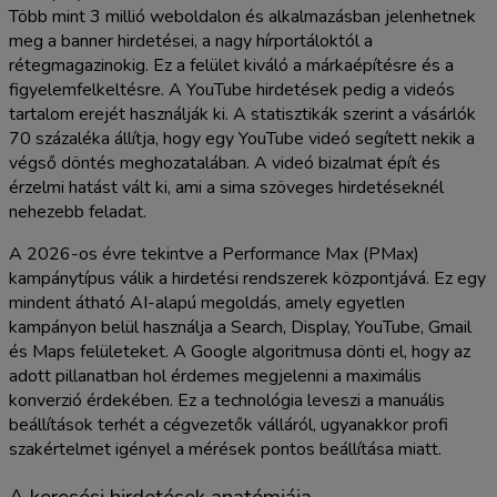
Több mint 3 millió weboldalon és alkalmazásban jelenhetnek
meg a banner hirdetései, a nagy hírportáloktól a
rétegmagazinokig. Ez a felület kiváló a márkaépítésre és a
figyelemfelkeltésre. A YouTube hirdetések pedig a videós
tartalom erejét használják ki. A statisztikák szerint a vásárlók
70 százaléka állítja, hogy egy YouTube videó segített nekik a
végső döntés meghozatalában. A videó bizalmat épít és
érzelmi hatást vált ki, ami a sima szöveges hirdetéseknél
nehezebb feladat.
A 2026-os évre tekintve a Performance Max (PMax)
kampánytípus válik a hirdetési rendszerek központjává. Ez egy
mindent átható AI-alapú megoldás, amely egyetlen
kampányon belül használja a Search, Display, YouTube, Gmail
és Maps felületeket. A Google algoritmusa dönti el, hogy az
adott pillanatban hol érdemes megjelenni a maximális
konverzió érdekében. Ez a technológia leveszi a manuális
beállítások terhét a cégvezetők válláról, ugyanakkor profi
szakértelmet igényel a mérések pontos beállítása miatt.
A keresési hirdetések anatómiája