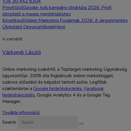
+36 30 442 8304
Prev
Előző
Google Ads kampány struktúra 2026: Profi
útmutató a magas megtérüléshez
Következő
Online Marketing Fogalmak 2026: A Jargonmentes
Útmutató Cégvezetőknek
Next
A szerzőről
Várkondi László
Online marketing szakértő, a Toptarget marketing Ügynökség
ügyvezetője. 2008 óta foglalkozik online marketinggel,
számos előadást és képzést tartott azóta. Legfőbb
szakterületei a
Google hirdetéskezelés
,
Facebook
hirdetéskezelés
, Google Analytics 4 és a Google Tag
Manager.
További információ
Search