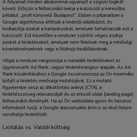
A folyamat minden alkalommal ugyanazt a szigorú logikát
követi. Először a felhasználó beírja a kulcsszót a keresőbe,
például: „profi könyvelő Budapest”. Ebben a pillanatban a
Google algoritmusa átfésüli a hirdetői adatbázist, és
kiválasztja azokat a kampányokat, amelyek tartalmazzák ezt a
kulcsszót. Ezt követően a rendszer szűrést végez, kizárja
azokat a hirdetéseket, amelyek nem felelnek meg a minőségi
követelményeknek vagy a földrajzi beállításoknak.
Végül a rendszer rangsorolja a maradék hirdetéseket az
úgynevezett Ad Rank, vagyis hirdetésrangsor alapján. Az Ad
Rank kiszámításához a Google összeszorozza az Ön maximális
licitjét a hirdetés minőségi mutatójával. Ez a mutató
figyelembe veszi az átkattintási arányt (CTR), a
hirdetésszöveg relevanciáját és az érkező oldal (landing page)
felhasználói élményét. Ha az Ön weboldala gyors és hasznos
információt nyújt, a Google alacsonyabb áron is az első helyre
sorolhatja hirdetését.
Licitálás vs. Valódi költség