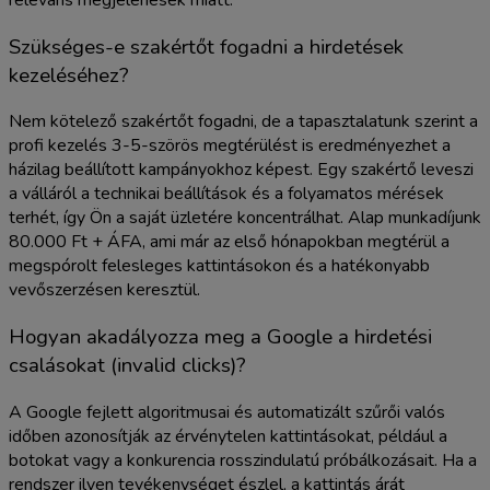
Szükséges-e szakértőt fogadni a hirdetések
kezeléséhez?
Nem kötelező szakértőt fogadni, de a tapasztalatunk szerint a
profi kezelés 3-5-szörös megtérülést is eredményezhet a
házilag beállított kampányokhoz képest. Egy szakértő leveszi
a válláról a technikai beállítások és a folyamatos mérések
terhét, így Ön a saját üzletére koncentrálhat. Alap munkadíjunk
80.000 Ft + ÁFA, ami már az első hónapokban megtérül a
megspórolt felesleges kattintásokon és a hatékonyabb
vevőszerzésen keresztül.
Hogyan akadályozza meg a Google a hirdetési
csalásokat (invalid clicks)?
A Google fejlett algoritmusai és automatizált szűrői valós
időben azonosítják az érvénytelen kattintásokat, például a
botokat vagy a konkurencia rosszindulatú próbálkozásait. Ha a
rendszer ilyen tevékenységet észlel, a kattintás árát