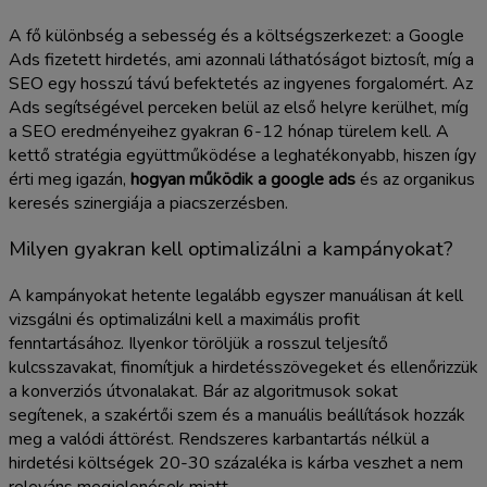
A fő különbség a sebesség és a költségszerkezet: a Google
Ads fizetett hirdetés, ami azonnali láthatóságot biztosít, míg a
SEO egy hosszú távú befektetés az ingyenes forgalomért. Az
Ads segítségével perceken belül az első helyre kerülhet, míg
a SEO eredményeihez gyakran 6-12 hónap türelem kell. A
kettő stratégia együttműködése a leghatékonyabb, hiszen így
érti meg igazán,
hogyan működik a google ads
és az organikus
keresés szinergiája a piacszerzésben.
Milyen gyakran kell optimalizálni a kampányokat?
A kampányokat hetente legalább egyszer manuálisan át kell
vizsgálni és optimalizálni kell a maximális profit
fenntartásához. Ilyenkor töröljük a rosszul teljesítő
kulcsszavakat, finomítjuk a hirdetésszövegeket és ellenőrizzük
a konverziós útvonalakat. Bár az algoritmusok sokat
segítenek, a szakértői szem és a manuális beállítások hozzák
meg a valódi áttörést. Rendszeres karbantartás nélkül a
hirdetési költségek 20-30 százaléka is kárba veszhet a nem
releváns megjelenések miatt.