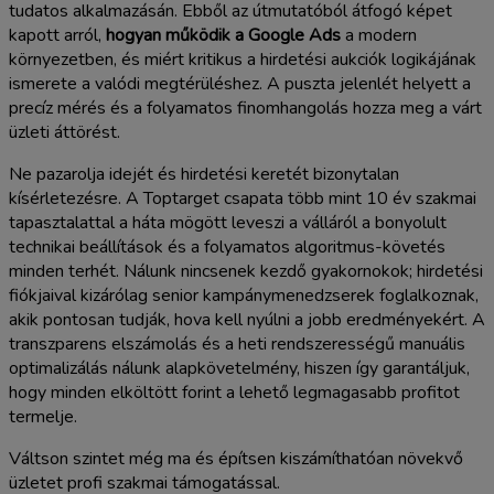
tudatos alkalmazásán. Ebből az útmutatóból átfogó képet
kapott arról,
hogyan működik a Google Ads
a modern
környezetben, és miért kritikus a hirdetési aukciók logikájának
ismerete a valódi megtérüléshez. A puszta jelenlét helyett a
precíz mérés és a folyamatos finomhangolás hozza meg a várt
üzleti áttörést.
Ne pazarolja idejét és hirdetési keretét bizonytalan
kísérletezésre. A Toptarget csapata több mint 10 év szakmai
tapasztalattal a háta mögött leveszi a válláról a bonyolult
technikai beállítások és a folyamatos algoritmus-követés
minden terhét. Nálunk nincsenek kezdő gyakornokok; hirdetési
fiókjaival kizárólag senior kampánymenedzserek foglalkoznak,
akik pontosan tudják, hova kell nyúlni a jobb eredményekért. A
transzparens elszámolás és a heti rendszerességű manuális
optimalizálás nálunk alapkövetelmény, hiszen így garantáljuk,
hogy minden elköltött forint a lehető legmagasabb profitot
termelje.
Váltson szintet még ma és építsen kiszámíthatóan növekvő
üzletet profi szakmai támogatással.