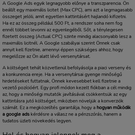
A Google Ads egyik legnagyobb előnye a transzparencia. Ön
beállít egy maximális licitet (Max CPC), ami azt a legmagasabb
összeget jelöli, amit egyetlen kattintásért hajlandó kifizetni.
Ha ez az összeg például 500 Ft, a rendszer soha nem fog
ennél többet levonni az egyenlegéből. Sőt, a ténylegesen
fizetett összeg (Actual CPC) szinte mindig alacsonyabb lesz a
maximális licitnél. A Google szabályai szerint Önnek csak
annyit kell fizetnie, amennyi éppen szükséges ahhoz, hogy
megelőzze az Ön alatt lévő versenytársat.
A költségeit tehát közvetlenül befolyásolja a piaci verseny és
a konkurencia ereje. Ha a versenytársai gyenge minőségű
hirdetéseket futtatnak, Önnek kevesebbet kell fizetnie a
vezető pozícióért. Egy profi módon kezelt fiókban a cél mindig
az, hogy a minőségi mutatók javításával csökkentsük az egy
kattintásra jutó költséget, miközben növeljük a konverziók
számát. Ez a megközelítés garantálja, hogy a
hogyan működik
a google ads
kérdésre a válasz ne a pénzszórás, hanem a
tudatos üzleti növekedés legyen.