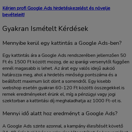
Kérjen profi Google Ads hirdetéskezelést és növelje
bevételeit!
Gyakran Ismételt Kérdések
Mennyibe kerül egy kattintás a Google Ads-ben?
Egy kattintás ára a Google Ads rendszerében jellemzően 50
Ft és 1500 Ft között mozog, de az iparági versenytől függően
ennél magasabb is lehet. Az árat egy valós idejű aukció
határozza meg, ahol a hirdetés minőségi pontszáma és a
beállított maximum licit dönt a sorrendről. Egy kisebb
webshop esetén gyakran 60-120 Ft közötti összegekkel is
remek eredményeket érünk el, míg a pénzügyi vagy jogi
szektorban a kattintási díj meghaladhatja az 1000 Ft-ot is.
Mennyi idő alatt hoz eredményt a Google Ads?
A Google Ads szinte azonnal, a kampány élesítését követő