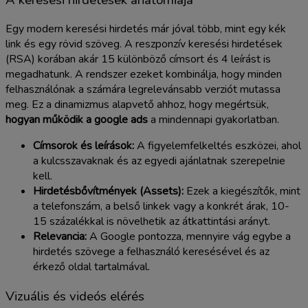
Egy modern keresési hirdetés már jóval több, mint egy kék
link és egy rövid szöveg. A reszponzív keresési hirdetések
(RSA) korában akár 15 különböző címsort és 4 leírást is
megadhatunk. A rendszer ezeket kombinálja, hogy minden
felhasználónak a számára legrelevánsabb verziót mutassa
meg. Ez a dinamizmus alapvető ahhoz, hogy megértsük,
hogyan működik a google ads
a mindennapi gyakorlatban.
Címsorok és leírások:
A figyelemfelkeltés eszközei, ahol
a kulcsszavaknak és az egyedi ajánlatnak szerepelnie
kell.
Hirdetésbővítmények (Assets):
Ezek a kiegészítők, mint
a telefonszám, a belső linkek vagy a konkrét árak, 10-
15 százalékkal is növelhetik az átkattintási arányt.
Relevancia:
A Google pontozza, mennyire vág egybe a
hirdetés szövege a felhasználó keresésével és az
érkező oldal tartalmával.
Vizuális és videós elérés