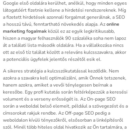
Google első oldalára kerülhet, anélkül, hogy minden egyes
látogatóért fizetnie kellene a hirdetési rendszereknek. Míg
a fizetett hirdetések azonnali forgalmat generálnak, a SEO
a hosszú távú, fenntartható növekedés alapja. Az
online
marketing fogalmak
közül ez az egyik legkritikusabb,
hiszen a magyar felhasználók 90 százaléka soha nem lapoz
át a találati lista második oldalára. Ha a vállalkozása nincs
ott az első tíz találat között a releváns kulcsszavakra, akkor
a potenciális ügyfelek jelentős részétől esik el.
A sikeres stratégia a kulcsszókutatással kezdődik. Nem
azokra a szavakra kell optimalizálni, amik Önnek tetszenek,
hanem azokra, amiket a vevői ténylegesen beírnak a
keresőbe. Egy profi kutatás során feltérképezzük a keresési
volument és a verseny erősségét is. Az On-page SEO
során a weboldal belső elemeit, például a szövegezést és a
címsorokat rakjuk rendbe. Az Off-page SEO pedig a
weboldalon kívüli tényezőkről, elsősorban a linképítésről
szól. Minél több hiteles oldal hivatkozik az Ön tartalmára, a