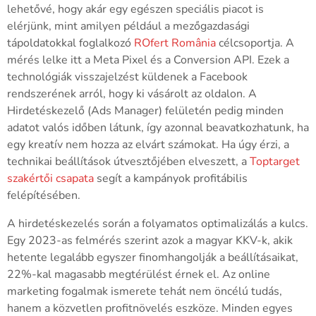
lehetővé, hogy akár egy egészen speciális piacot is
elérjünk, mint amilyen például a mezőgazdasági
tápoldatokkal foglalkozó
ROfert România
célcsoportja. A
mérés lelke itt a Meta Pixel és a Conversion API. Ezek a
technológiák visszajelzést küldenek a Facebook
rendszerének arról, hogy ki vásárolt az oldalon. A
Hirdetéskezelő (Ads Manager) felületén pedig minden
adatot valós időben látunk, így azonnal beavatkozhatunk, ha
egy kreatív nem hozza az elvárt számokat. Ha úgy érzi, a
technikai beállítások útvesztőjében elveszett, a
Toptarget
szakértői csapata
segít a kampányok profitábilis
felépítésében.
A hirdetéskezelés során a folyamatos optimalizálás a kulcs.
Egy 2023-as felmérés szerint azok a magyar KKV-k, akik
hetente legalább egyszer finomhangolják a beállításaikat,
22%-kal magasabb megtérülést érnek el. Az online
marketing fogalmak ismerete tehát nem öncélú tudás,
hanem a közvetlen profitnövelés eszköze. Minden egyes