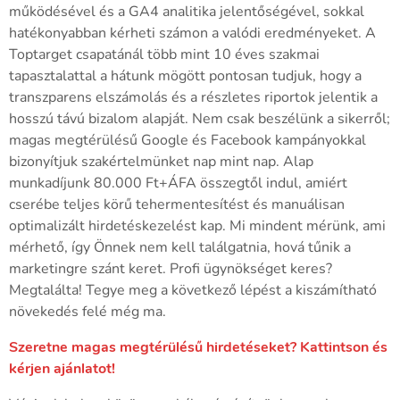
működésével és a GA4 analitika jelentőségével, sokkal
hatékonyabban kérheti számon a valódi eredményeket. A
Toptarget csapatánál több mint 10 éves szakmai
tapasztalattal a hátunk mögött pontosan tudjuk, hogy a
transzparens elszámolás és a részletes riportok jelentik a
hosszú távú bizalom alapját. Nem csak beszélünk a sikerről;
magas megtérülésű Google és Facebook kampányokkal
bizonyítjuk szakértelmünket nap mint nap. Alap
munkadíjunk 80.000 Ft+ÁFA összegtől indul, amiért
cserébe teljes körű tehermentesítést és manuálisan
optimalizált hirdetéskezelést kap. Mi mindent mérünk, ami
mérhető, így Önnek nem kell találgatnia, hová tűnik a
marketingre szánt keret. Profi ügynökséget keres?
Megtalálta! Tegye meg a következő lépést a kiszámítható
növekedés felé még ma.
Szeretne magas megtérülésű hirdetéseket? Kattintson és
kérjen ajánlatot!