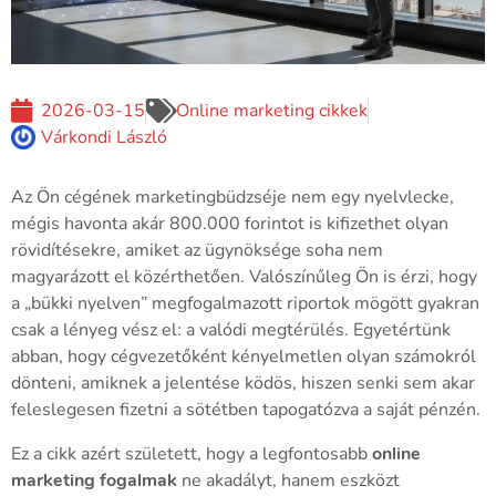
2026-03-15
Online marketing cikkek
Várkondi László
Az Ön cégének marketingbüdzséje nem egy nyelvlecke,
mégis havonta akár 800.000 forintot is kifizethet olyan
rövidítésekre, amiket az ügynöksége soha nem
magyarázott el közérthetően. Valószínűleg Ön is érzi, hogy
a „bükki nyelven” megfogalmazott riportok mögött gyakran
csak a lényeg vész el: a valódi megtérülés. Egyetértünk
abban, hogy cégvezetőként kényelmetlen olyan számokról
dönteni, amiknek a jelentése ködös, hiszen senki sem akar
feleslegesen fizetni a sötétben tapogatózva a saját pénzén.
Ez a cikk azért született, hogy a legfontosabb
online
marketing fogalmak
ne akadályt, hanem eszközt