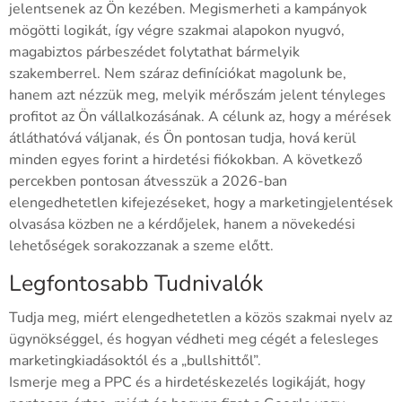
jelentsenek az Ön kezében. Megismerheti a kampányok
mögötti logikát, így végre szakmai alapokon nyugvó,
magabiztos párbeszédet folytathat bármelyik
szakemberrel. Nem száraz definíciókat magolunk be,
hanem azt nézzük meg, melyik mérőszám jelent tényleges
profitot az Ön vállalkozásának. A célunk az, hogy a mérések
átláthatóvá váljanak, és Ön pontosan tudja, hová kerül
minden egyes forint a hirdetési fiókokban. A következő
percekben pontosan átvesszük a 2026-ban
elengedhetetlen kifejezéseket, hogy a marketingjelentések
olvasása közben ne a kérdőjelek, hanem a növekedési
lehetőségek sorakozzanak a szeme előtt.
Legfontosabb Tudnivalók
Tudja meg, miért elengedhetetlen a közös szakmai nyelv az
ügynökséggel, és hogyan védheti meg cégét a felesleges
marketingkiadásoktól és a „bullshittől”.
Ismerje meg a PPC és a hirdetéskezelés logikáját, hogy