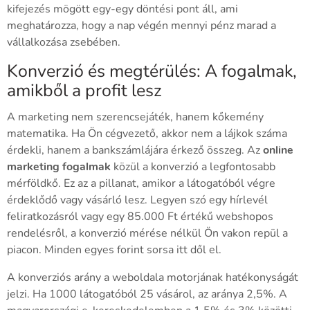
kifejezés mögött egy-egy döntési pont áll, ami
meghatározza, hogy a nap végén mennyi pénz marad a
vállalkozása zsebében.
Konverzió és megtérülés: A fogalmak,
amikből a profit lesz
A marketing nem szerencsejáték, hanem kőkemény
matematika. Ha Ön cégvezető, akkor nem a lájkok száma
érdekli, hanem a bankszámlájára érkező összeg. Az
online
marketing fogalmak
közül a konverzió a legfontosabb
mérföldkő. Ez az a pillanat, amikor a látogatóból végre
érdeklődő vagy vásárló lesz. Legyen szó egy hírlevél
feliratkozásról vagy egy 85.000 Ft értékű webshopos
rendelésről, a konverzió mérése nélkül Ön vakon repül a
piacon. Minden egyes forint sorsa itt dől el.
A konverziós arány a weboldala motorjának hatékonyságát
jelzi. Ha 1000 látogatóból 25 vásárol, az aránya 2,5%. A