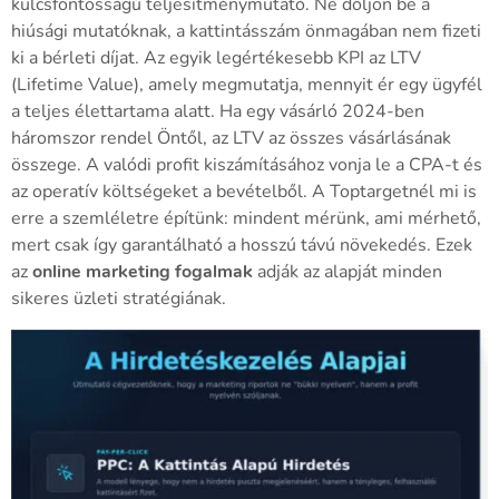
kulcsfontosságú teljesítménymutató. Ne dőljön be a
hiúsági mutatóknak, a kattintásszám önmagában nem fizeti
ki a bérleti díjat. Az egyik legértékesebb KPI az LTV
(Lifetime Value), amely megmutatja, mennyit ér egy ügyfél
a teljes élettartama alatt. Ha egy vásárló 2024-ben
háromszor rendel Öntől, az LTV az összes vásárlásának
összege. A valódi profit kiszámításához vonja le a CPA-t és
az operatív költségeket a bevételből. A Toptargetnél mi is
erre a szemléletre építünk: mindent mérünk, ami mérhető,
mert csak így garantálható a hosszú távú növekedés. Ezek
az
online marketing fogalmak
adják az alapját minden
sikeres üzleti stratégiának.