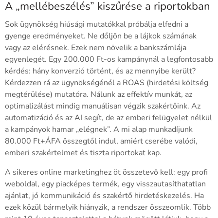
A „mellébeszélés” kiszűrése a riportokban
Sok ügynökség hiúsági mutatókkal próbálja elfedni a
gyenge eredményeket. Ne dőljön be a lájkok számának
vagy az elérésnek. Ezek nem növelik a bankszámlája
egyenlegét. Egy 200.000 Ft-os kampánynál a legfontosabb
kérdés: hány konverzió történt, és az mennyibe került?
Kérdezzen rá az ügynökségénél a ROAS (hirdetési költség
megtérülése) mutatóra. Nálunk az effektív munkát, az
optimalizálást mindig manuálisan végzik szakértőink. Az
automatizáció és az AI segít, de az emberi felügyelet nélkül
a kampányok hamar „elégnek”. A mi alap munkadíjunk
80.000 Ft+ÁFA összegtől indul, amiért cserébe valódi,
emberi szakértelmet és tiszta riportokat kap.
A sikeres online marketinghez öt összetevő kell: egy profi
weboldal, egy piacképes termék, egy visszautasíthatatlan
ajánlat, jó kommunikáció és szakértő hirdetéskezelés. Ha
ezek közül bármelyik hiányzik, a rendszer összeomlik. Több