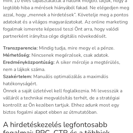
mint 10 éves tapasztalattal a hátunk mögött látjuk, hogy a
legtöbb hiba a mérések hiányából fakad. Ne elégedjen meg
azzal, hogy „mennek a hirdetések”. Követelje meg a pontos
adatokat és a világos magyarázatokat. Az online marketing
fogalmak ismerete képessé teszi Önt arra, hogy valódi
partnerként irányítsa cége digitális növekedését.
Transzparencia:
Mindig tudja, mire megy el a pénze.
Mérhetőség:
Nincsenek megérzések, csak adatok.
Eredményközpontúság:
A siker mércéje a megtérülés,
nem a lájkok száma.
Szakértelem:
Manuális optimalizálás a maximális
hatékonyságért.
Önnek a saját üzletével kell foglalkoznia. Mi levesszük a
válláról a technikai megvalósítás terhét, de a stratégiai
kontrollt az Ön kezében tartjuk. Ehhez adunk most egy
biztos fogalmi alapot ebben az útmutatóban.
A hirdetéskezelés legfontosabb