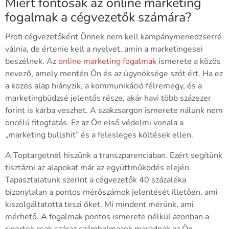
Miért fontosak az online marketing
fogalmak a cégvezetők számára?
Profi cégvezetőként Önnek nem kell kampánymenedzserré
válnia, de értenie kell a nyelvet, amin a marketingesei
beszélnek. Az
online marketing fogalmak
ismerete a közös
nevező, amely mentén Ön és az ügynöksége szót ért. Ha ez
a közös alap hiányzik, a kommunikáció félremegy, és a
marketingbüdzsé jelentős része, akár havi több százezer
forint is kárba veszhet. A szakzsargon ismerete nálunk nem
öncélú fitogtatás. Ez az Ön első védelmi vonala a
„marketing bullshit” és a felesleges költések ellen.
A Toptargetnél hiszünk a transzparenciában. Ezért segítünk
tisztázni az alapokat már az együttműködés elején.
Tapasztalatunk szerint a cégvezetők 40 százaléka
bizonytalan a pontos mérőszámok jelentését illetően, ami
kiszolgáltatottá teszi őket. Mi mindent mérünk, ami
mérhető. A fogalmak pontos ismerete nélkül azonban a
riportok csak száraz számhalmazok maradnak az Ön