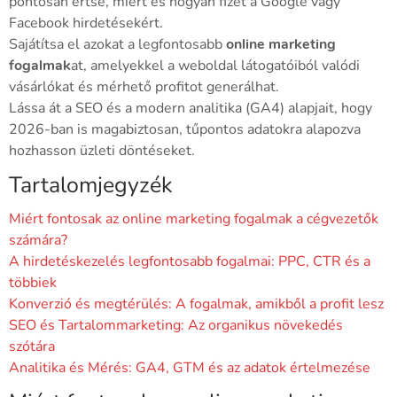
pontosan értse, miért és hogyan fizet a Google vagy
Facebook hirdetésekért.
Sajátítsa el azokat a legfontosabb
online marketing
fogalmak
at, amelyekkel a weboldal látogatóiból valódi
vásárlókat és mérhető profitot generálhat.
Lássa át a SEO és a modern analitika (GA4) alapjait, hogy
2026-ban is magabiztosan, tűpontos adatokra alapozva
hozhasson üzleti döntéseket.
Tartalomjegyzék
Miért fontosak az online marketing fogalmak a cégvezetők
számára?
A hirdetéskezelés legfontosabb fogalmai: PPC, CTR és a
többiek
Konverzió és megtérülés: A fogalmak, amikből a profit lesz
SEO és Tartalommarketing: Az organikus növekedés
szótára
Analitika és Mérés: GA4, GTM és az adatok értelmezése