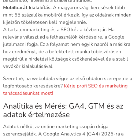
beszámoló, hitelesíti a szakértelmünket.
Mobilbarát kialakítás:
A magyarországi keresések több
mint 65 százaléka mobilról érkezik, így az oldalnak minden
kijelzőn tökéletesen kell megjelennie.
A tartalommarketing és a SEO kéz a kézben jár. Ha
releváns választ ad a felhasználók kérdéseire, a Google
jutalmazni fogja. Ez a folyamat nem egyik napról a másikra
hoz eredményt, de a befektetett munka többszörösen
megtérül a hirdetési költségek csökkenésével és a stabil
vevőkör kialakulásával.
Szeretné, ha weboldala végre az első oldalon szerepelne a
legfontosabb keresésekre?
Kérje profi SEO és marketing
tanácsadásunkat most!
Analitika és Mérés: GA4, GTM és az
adatok értelmezése
Adatok nélkül az online marketing csupán drága
szerencsejáték. A Google Analytics 4 (GA4) 2026-ra a