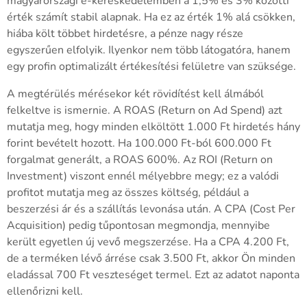
magyarországi e-kereskedelemben a 1,5% és 3% közötti
érték számít stabil alapnak. Ha ez az érték 1% alá csökken,
hiába költ többet hirdetésre, a pénze nagy része
egyszerűen elfolyik. Ilyenkor nem több látogatóra, hanem
egy profin optimalizált értékesítési felületre van szüksége.
A megtérülés mérésekor két rövidítést kell álmából
felkeltve is ismernie. A ROAS (Return on Ad Spend) azt
mutatja meg, hogy minden elköltött 1.000 Ft hirdetés hány
forint bevételt hozott. Ha 100.000 Ft-ból 600.000 Ft
forgalmat generált, a ROAS 600%. Az ROI (Return on
Investment) viszont ennél mélyebbre megy; ez a valódi
profitot mutatja meg az összes költség, például a
beszerzési ár és a szállítás levonása után. A CPA (Cost Per
Acquisition) pedig tűpontosan megmondja, mennyibe
került egyetlen új vevő megszerzése. Ha a CPA 4.200 Ft,
de a terméken lévő árrése csak 3.500 Ft, akkor Ön minden
eladással 700 Ft veszteséget termel. Ezt az adatot naponta
ellenőrizni kell.