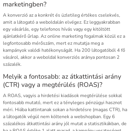
marketingben?
A konverzió az a konkrét és üzletileg értékes cselekvés,
amit a látogató a weboldalán elvégez. Ez leggyakrabban
egy vásárlás, egy telefonos hívás vagy egy kitöltött
ajánlatkérő űrlap. Az online marketing fogalmak közül ez a
legfontosabb mérőszám, mert ez mutatja meg a
kampányok valódi hatékonyságát. Ha 200 látogatóból 4 fő
vásárol, akkor a weboldal konverziós aránya pontosan 2
százalék.
Melyik a fontosabb: az átkattintási arány
(CTR) vagy a megtérülés (ROAS)?
A ROAS, vagyis a hirdetési kiadások megtérülése sokkal
fontosabb mutató, mert ez a tényleges pénzügyi hasznot
méri. Hiába kattintanak sokan a hirdetésre (magas CTR), ha
a látogatók végül nem költenek a webshopban. Egy 6
százalékos átkattintási arány jól mutat a statisztikákban, de
ha a ROAS értéke 1 alatt marad, a kampány veszteséget