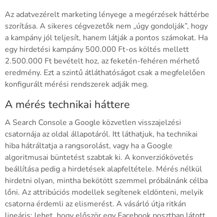
Az adatvezérelt marketing lényege a megérzések háttérbe
szorítása. A sikeres cégvezetők nem „úgy gondolják”, hogy
a kampány jól teljesít, hanem látják a pontos számokat. Ha
egy hirdetési kampány 500.000 Ft-os költés mellett
2.500.000 Ft bevételt hoz, az feketén-fehéren mérhető
eredmény. Ezt a szintű átláthatóságot csak a megfelelően
konfigurált mérési rendszerek adják meg.
A mérés technikai háttere
A Search Console a Google közvetlen visszajelzési
csatornája az oldal állapotáról. Itt láthatjuk, ha technikai
hiba hátráltatja a rangsorolást, vagy ha a Google
algoritmusai büntetést szabtak ki. A konverziókövetés
beállítása pedig a hirdetések alapfeltétele. Mérés nélkül
hirdetni olyan, mintha bekötött szemmel próbálnánk célba
lőni. Az attribúciós modellek segítenek eldönteni, melyik
csatorna érdemli az elismerést. A vásárló útja ritkán
lineáris; lehet, hogy először egy Facebook posztban látott