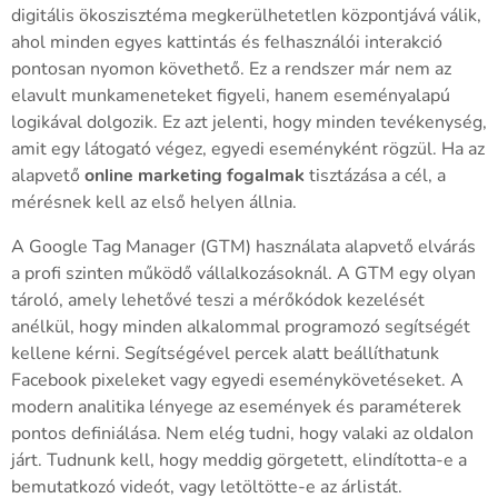
digitális ökoszisztéma megkerülhetetlen központjává válik,
ahol minden egyes kattintás és felhasználói interakció
pontosan nyomon követhető. Ez a rendszer már nem az
elavult munkameneteket figyeli, hanem eseményalapú
logikával dolgozik. Ez azt jelenti, hogy minden tevékenység,
amit egy látogató végez, egyedi eseményként rögzül. Ha az
alapvető
online marketing fogalmak
tisztázása a cél, a
mérésnek kell az első helyen állnia.
A Google Tag Manager (GTM) használata alapvető elvárás
a profi szinten működő vállalkozásoknál. A GTM egy olyan
tároló, amely lehetővé teszi a mérőkódok kezelését
anélkül, hogy minden alkalommal programozó segítségét
kellene kérni. Segítségével percek alatt beállíthatunk
Facebook pixeleket vagy egyedi eseménykövetéseket. A
modern analitika lényege az események és paraméterek
pontos definiálása. Nem elég tudni, hogy valaki az oldalon
járt. Tudnunk kell, hogy meddig görgetett, elindította-e a
bemutatkozó videót, vagy letöltötte-e az árlistát.