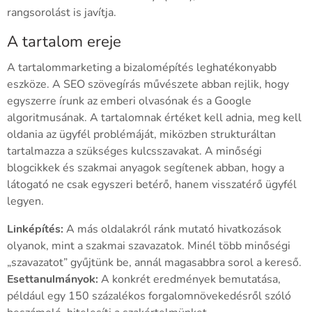
rangsorolást is javítja.
A tartalom ereje
A tartalommarketing a bizalomépítés leghatékonyabb
eszköze. A SEO szövegírás művészete abban rejlik, hogy
egyszerre írunk az emberi olvasónak és a Google
algoritmusának. A tartalomnak értéket kell adnia, meg kell
oldania az ügyfél problémáját, miközben strukturáltan
tartalmazza a szükséges kulcsszavakat. A minőségi
blogcikkek és szakmai anyagok segítenek abban, hogy a
látogató ne csak egyszeri betérő, hanem visszatérő ügyfél
legyen.
Linképítés:
A más oldalakról ránk mutató hivatkozások
olyanok, mint a szakmai szavazatok. Minél több minőségi
„szavazatot” gyűjtünk be, annál magasabbra sorol a kereső.
Esettanulmányok:
A konkrét eredmények bemutatása,
például egy 150 százalékos forgalomnövekedésről szóló