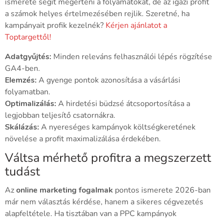
ismerete segít megérteni a folyamatokat, de az igazi profit
a számok helyes értelmezésében rejlik. Szeretné, ha
kampányait profik kezelnék?
Kérjen ajánlatot a
Toptargettől!
Adatgyűjtés:
Minden releváns felhasználói lépés rögzítése
GA4-ben.
Elemzés:
A gyenge pontok azonosítása a vásárlási
folyamatban.
Optimalizálás:
A hirdetési büdzsé átcsoportosítása a
legjobban teljesítő csatornákra.
Skálázás:
A nyereséges kampányok költségkeretének
növelése a profit maximalizálása érdekében.
Váltsa mérhető profitra a megszerzett
tudást
Az
online marketing fogalmak
pontos ismerete 2026-ban
már nem választás kérdése, hanem a sikeres cégvezetés
alapfeltétele. Ha tisztában van a PPC kampányok