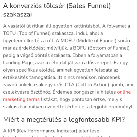
A konverziós tölcsér (Sales Funnel)
szakaszai
A vásárlói út ritkán áll egyetlen kattintásból. A folyamat a
TOFU (Top of Funnel) szakasszal indul, ahol a
figyelemfelkeltés a cél. A MOFU (Middle of Funnel) során
már az érdeklődést mélyítjük, a BOFU (Bottom of Funnel)
pedig a végső döntés szakasza. Ebben a folyamatban a
Landing Page, azaz a céloldal játssza a főszerepet. Ez egy
olyan specifikus aloldal, aminek egyetlen feladata az
értékesítés támogatása. Itt nincs menüsor, nincsenek
zavaró linkek, csak egy erős CTA (Call to Action) gomb, ami
cselekvésre ösztönöz. Érdemes böngészni a hiteles
online
marketing terms
listákat, hogy pontosan értse, melyik
szakaszban milyen üzenettel érheti el a legjobb eredményt.
Miért a megtérülés a legfontosabb KPI?
A KPI (Key Performance Indicator) jelentése: