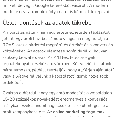
minket, de végül Google keresésből vásárolt. A modern
modellek ezt a komplex folyamatot is képesek leképezni.
Üzleti döntések az adatok tükrében
A riportálás nálunk nem egy értelmezhetetlen táblázatot
jelent. Egy profi havi beszámoló világosan megmutatja a
ROAS, azaz a hirdetési megtérülés értékét és a konverziós
költségeket. Az adatok elemzése során derül ki, hol van
szükség beavatkozásra. Az A/B tesztelés az egyik
leghatékonyabb eszköz a kezünkben. Két verziót futtatunk
párhuzamosan, például teszteljük, hogy a „Kérjen ajánlatot”
vagy a „Vegye fel velünk a kapcsolatot” gomb hoz-e több
érdeklődőt.
Gyakran előfordul, hogy egy apró módosítás a weboldalon
15-20 százalékos növekedést eredményez a konverziós
arányban. Ezek a finomhangolások teszik különlegessé a
profi kampánykezelést. Az
online marketing fogalmak