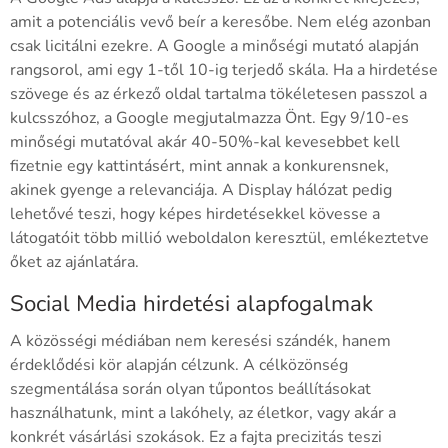
amit a potenciális vevő beír a keresőbe. Nem elég azonban
csak licitálni ezekre. A Google a minőségi mutató alapján
rangsorol, ami egy 1-től 10-ig terjedő skála. Ha a hirdetése
szövege és az érkező oldal tartalma tökéletesen passzol a
kulcsszóhoz, a Google megjutalmazza Önt. Egy 9/10-es
minőségi mutatóval akár 40-50%-kal kevesebbet kell
fizetnie egy kattintásért, mint annak a konkurensnek,
akinek gyenge a relevanciája. A Display hálózat pedig
lehetővé teszi, hogy képes hirdetésekkel kövesse a
látogatóit több millió weboldalon keresztül, emlékeztetve
őket az ajánlatára.
Social Media hirdetési alapfogalmak
A közösségi médiában nem keresési szándék, hanem
érdeklődési kör alapján célzunk. A célközönség
szegmentálása során olyan tűpontos beállításokat
használhatunk, mint a lakóhely, az életkor, vagy akár a
konkrét vásárlási szokások. Ez a fajta precizitás teszi