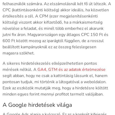
felhasználók számára. Az elszámolásnál két fő út létezik. A
CPC (kattintásonkénti költség) akkor ideális, ha közvetlen
értékesítés a cél. A CPM (ezer megjelenítésenkénti
költség) viszont akkor kifizetődő, ha a márkaismertség
növelése a feladat, és minél több emberhez el akarunk
jutni fix áron. Magyarországon egy átlagos CPC 150 Ft és
600 Ft között mozog az iparágtól függően, de a rosszul
beállított kampányoknál ez az összeg feleslegesen
magasra szökhet.
A sikeres hirdetéskezelés elképzelhetetlen pontos
mérések nélkül. A
GA4, GTM és az adatok értelmezése
segít abban, hogy ne csak a kattintásig lássunk el, hanem
pontosan tudjuk, mi történik a látogatóval a weboldalon.
Ezek az eszközök mutatják meg, hogy a hirdetésre költött
minden egyes forint mennyi profitot termelt valójában.
A Google hirdetések világa
A Google Ads alapja a kulcsszó. Ez az a konkrét kifejezés,