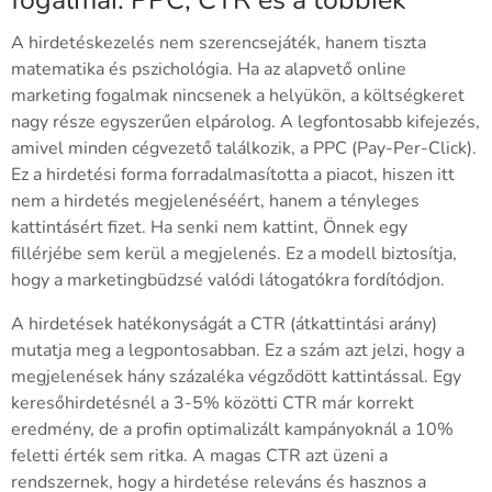
fogalmai: PPC, CTR és a többiek
A hirdetéskezelés nem szerencsejáték, hanem tiszta
matematika és pszichológia. Ha az alapvető online
marketing fogalmak nincsenek a helyükön, a költségkeret
nagy része egyszerűen elpárolog. A legfontosabb kifejezés,
amivel minden cégvezető találkozik, a PPC (Pay-Per-Click).
Ez a hirdetési forma forradalmasította a piacot, hiszen itt
nem a hirdetés megjelenéséért, hanem a tényleges
kattintásért fizet. Ha senki nem kattint, Önnek egy
fillérjébe sem kerül a megjelenés. Ez a modell biztosítja,
hogy a marketingbüdzsé valódi látogatókra fordítódjon.
A hirdetések hatékonyságát a CTR (átkattintási arány)
mutatja meg a legpontosabban. Ez a szám azt jelzi, hogy a
megjelenések hány százaléka végződött kattintással. Egy
keresőhirdetésnél a 3-5% közötti CTR már korrekt
eredmény, de a profin optimalizált kampányoknál a 10%
feletti érték sem ritka. A magas CTR azt üzeni a
rendszernek, hogy a hirdetése releváns és hasznos a