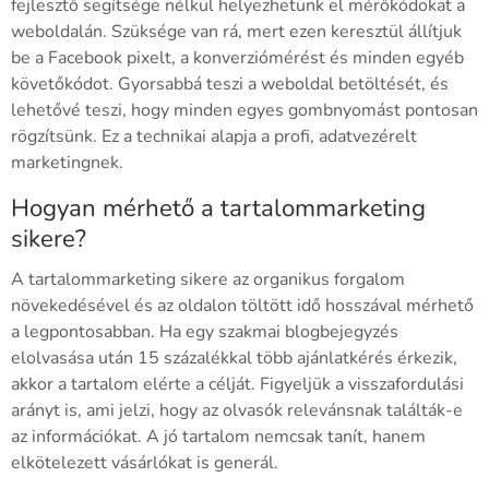
fejlesztő segítsége nélkül helyezhetünk el mérőkódokat a
weboldalán. Szüksége van rá, mert ezen keresztül állítjuk
be a Facebook pixelt, a konverziómérést és minden egyéb
követőkódot. Gyorsabbá teszi a weboldal betöltését, és
lehetővé teszi, hogy minden egyes gombnyomást pontosan
rögzítsünk. Ez a technikai alapja a profi, adatvezérelt
marketingnek.
Hogyan mérhető a tartalommarketing
sikere?
A tartalommarketing sikere az organikus forgalom
növekedésével és az oldalon töltött idő hosszával mérhető
a legpontosabban. Ha egy szakmai blogbejegyzés
elolvasása után 15 százalékkal több ajánlatkérés érkezik,
akkor a tartalom elérte a célját. Figyeljük a visszafordulási
arányt is, ami jelzi, hogy az olvasók relevánsnak találták-e
az információkat. A jó tartalom nemcsak tanít, hanem
elkötelezett vásárlókat is generál.