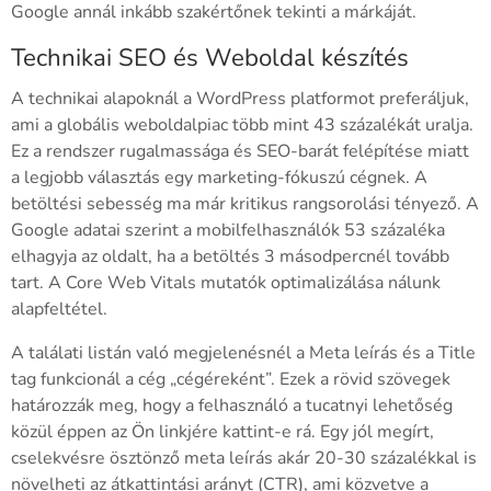
Google annál inkább szakértőnek tekinti a márkáját.
Technikai SEO és Weboldal készítés
A technikai alapoknál a WordPress platformot preferáljuk,
ami a globális weboldalpiac több mint 43 százalékát uralja.
Ez a rendszer rugalmassága és SEO-barát felépítése miatt
a legjobb választás egy marketing-fókuszú cégnek. A
betöltési sebesség ma már kritikus rangsorolási tényező. A
Google adatai szerint a mobilfelhasználók 53 százaléka
elhagyja az oldalt, ha a betöltés 3 másodpercnél tovább
tart. A Core Web Vitals mutatók optimalizálása nálunk
alapfeltétel.
A találati listán való megjelenésnél a Meta leírás és a Title
tag funkcionál a cég „cégéreként”. Ezek a rövid szövegek
határozzák meg, hogy a felhasználó a tucatnyi lehetőség
közül éppen az Ön linkjére kattint-e rá. Egy jól megírt,
cselekvésre ösztönző meta leírás akár 20-30 százalékkal is
növelheti az átkattintási arányt (CTR), ami közvetve a