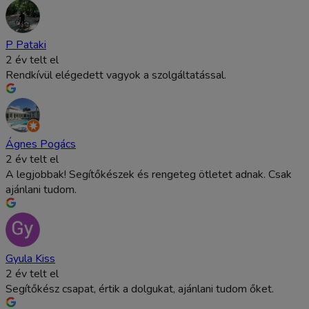
P Pataki
2 év telt el
Rendkívül elégedett vagyok a szolgáltatással.
Ágnes Pogács
2 év telt el
A legjobbak! Segítőkészek és rengeteg ötletet adnak. Csak
ajánlani tudom.
Gyula Kiss
2 év telt el
Segítőkész csapat, értik a dolgukat, ajánlani tudom őket.