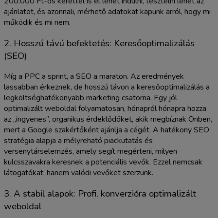
200.000 Ft-os kerettel is el lehet indulni, tesztelni lehet az
ajánlatot, és azonnali, mérhető adatokat kapunk arról, hogy mi
működik és mi nem.
2. Hosszú távú befektetés: Keresőoptimalizálás
(SEO)
Míg a PPC a sprint, a SEO a maraton. Az eredmények
lassabban érkeznek, de hosszú távon a keresőoptimalizálás a
legköltséghatékonyabb marketing csatorna. Egy jól
optimalizált weboldal folyamatosan, hónapról hónapra hozza
az „ingyenes”, organikus érdeklődőket, akik megbíznak Önben,
mert a Google szakértőként ajánlja a cégét. A hatékony SEO
stratégia alapja a mélyreható piackutatás és
versenytárselemzés, amely segít megérteni, milyen
kulcsszavakra keresnek a potenciális vevők. Ezzel nemcsak
látogatókat, hanem valódi vevőket szerzünk.
3. A stabil alapok: Profi, konverzióra optimalizált
weboldal