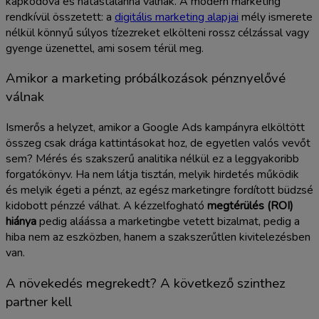
kapkodóvá és hatástalanná válnak. A modern marketing
rendkívül összetett: a
digitális marketing alapjai
mély ismerete
nélkül könnyű súlyos tízezreket elkölteni rossz célzással vagy
gyenge üzenettel, ami sosem térül meg.
Amikor a marketing próbálkozások pénznyelővé
válnak
Ismerős a helyzet, amikor a Google Ads kampányra elköltött
összeg csak drága kattintásokat hoz, de egyetlen valós vevőt
sem? Mérés és szakszerű analitika nélkül ez a leggyakoribb
forgatókönyv. Ha nem látja tisztán, melyik hirdetés működik
és melyik égeti a pénzt, az egész marketingre fordított büdzsé
kidobott pénzzé válhat. A kézzelfogható
megtérülés (ROI)
hiánya
pedig aláássa a marketingbe vetett bizalmat, pedig a
hiba nem az eszközben, hanem a szakszerűtlen kivitelezésben
van.
A növekedés megrekedt? A következő szinthez
partner kell