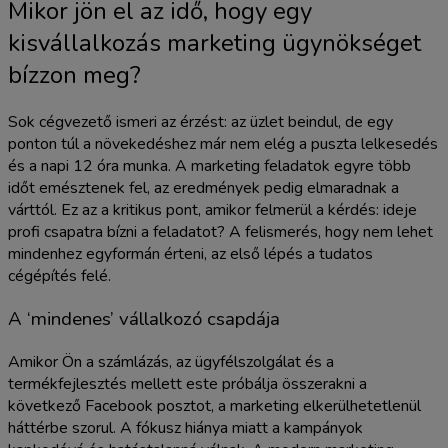
Mikor jön el az idő, hogy egy
kisvállalkozás marketing ügynökséget
bízzon meg?
Sok cégvezető ismeri az érzést: az üzlet beindul, de egy
ponton túl a növekedéshez már nem elég a puszta lelkesedés
és a napi 12 óra munka. A marketing feladatok egyre több
időt emésztenek fel, az eredmények pedig elmaradnak a
várttól. Ez az a kritikus pont, amikor felmerül a kérdés: ideje
profi csapatra bízni a feladatot? A felismerés, hogy nem lehet
mindenhez egyformán érteni, az első lépés a tudatos
cégépítés felé.
A ‘mindenes’ vállalkozó csapdája
Amikor Ön a számlázás, az ügyfélszolgálat és a
termékfejlesztés mellett este próbálja összerakni a
következő Facebook posztot, a marketing elkerülhetetlenül
háttérbe szorul. A fókusz hiánya miatt a kampányok