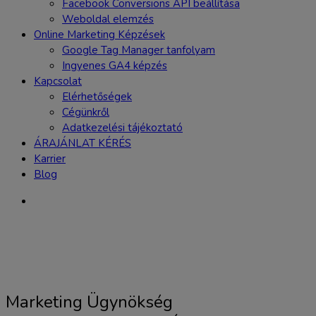
Facebook Conversions API beállítása
Weboldal elemzés
Online Marketing Képzések
Google Tag Manager tanfolyam
Ingyenes GA4 képzés
Kapcsolat
Elérhetőségek
Cégünkről
Adatkezelési tájékoztató
ÁRAJÁNLAT KÉRÉS
Karrier
Blog
Marketing Ügynökség