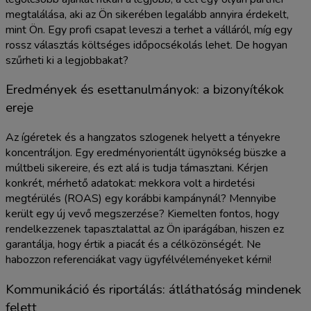
megtalálása, aki az Ön sikerében legalább annyira érdekelt,
mint Ön. Egy profi csapat leveszi a terhet a válláról, míg egy
rossz választás költséges időpocsékolás lehet. De hogyan
szűrheti ki a legjobbakat?
Eredmények és esettanulmányok: a bizonyítékok
ereje
Az ígéretek és a hangzatos szlogenek helyett a tényekre
koncentráljon. Egy eredményorientált ügynökség büszke a
múltbeli sikereire, és ezt alá is tudja támasztani. Kérjen
konkrét, mérhető adatokat: mekkora volt a hirdetési
megtérülés (ROAS) egy korábbi kampánynál? Mennyibe
került egy új vevő megszerzése? Kiemelten fontos, hogy
rendelkezzenek tapasztalattal az Ön iparágában, hiszen ez
garantálja, hogy értik a piacát és a célközönségét. Ne
habozzon referenciákat vagy ügyfélvéleményeket kérni!
Kommunikáció és riportálás: átláthatóság mindenek
felett