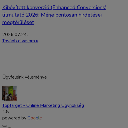
Kibővített konverzió (Enhanced Conversions)
útmutató 2026: Mérje pontosan hirdetései
megtérülését
2026.07.24.
Tovább olvasom »
Ügyfeleink véleménye
Toptarget - Online Marketing Ügynökség
4.8
powered by
G
o
o
g
l
e