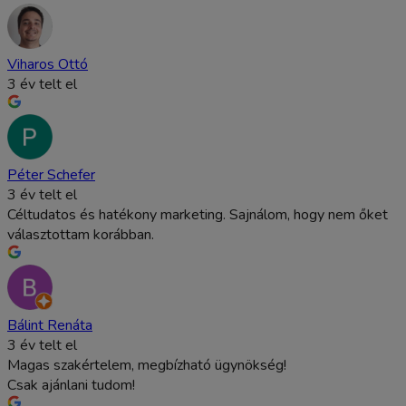
Viharos Ottó
3 év telt el
Péter Schefer
3 év telt el
Céltudatos és hatékony marketing. Sajnálom, hogy nem őket
választottam korábban.
Bálint Renáta
3 év telt el
Magas szakértelem, megbízható ügynökség!
Csak ajánlani tudom!