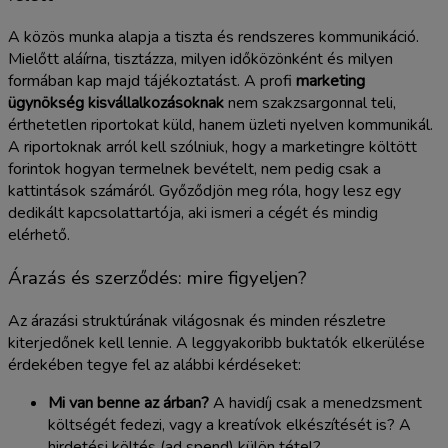
A közös munka alapja a tiszta és rendszeres kommunikáció.
Mielőtt aláírna, tisztázza, milyen időközönként és milyen
formában kap majd tájékoztatást. A profi
marketing
ügynökség kisvállalkozásoknak
nem szakzsargonnal teli,
érthetetlen riportokat küld, hanem üzleti nyelven kommunikál.
A riportoknak arról kell szólniuk, hogy a marketingre költött
forintok hogyan termelnek bevételt, nem pedig csak a
kattintások számáról. Győződjön meg róla, hogy lesz egy
dedikált kapcsolattartója, aki ismeri a cégét és mindig
elérhető.
Árazás és szerződés: mire figyeljen?
Az árazási struktúrának világosnak és minden részletre
kiterjedőnek kell lennie. A leggyakoribb buktatók elkerülése
érdekében tegye fel az alábbi kérdéseket:
Mi van benne az árban?
A havidíj csak a menedzsment
költségét fedezi, vagy a kreatívok elkészítését is? A
hirdetési költés (ad spend) külön tétel?