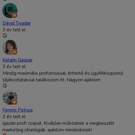
Dávid Tivadar
3 év telt el
Katalin Gaspar
3 év telt el
Mindig maximális profizmussal, érthető és ügyfélközpontú
tájékoztatással találkozom itt. Nagyon ajánlom
Ferenc Petyus
3 év telt el
Igazán profi csapat. Kiválóan működnek a megbeszélt
marketing stratégiák. ajánlom mindenkinek!