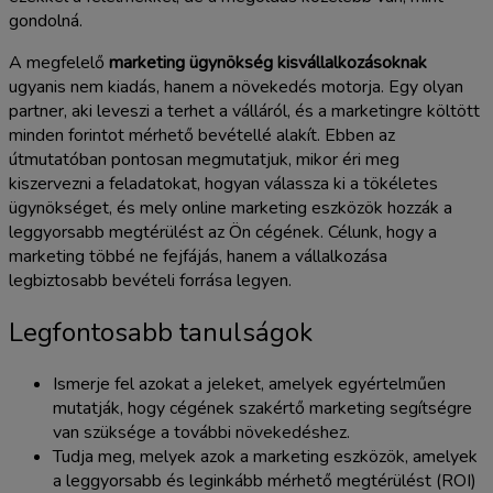
gondolná.
A megfelelő
marketing ügynökség kisvállalkozásoknak
ugyanis nem kiadás, hanem a növekedés motorja. Egy olyan
partner, aki leveszi a terhet a válláról, és a marketingre költött
minden forintot mérhető bevétellé alakít. Ebben az
útmutatóban pontosan megmutatjuk, mikor éri meg
kiszervezni a feladatokat, hogyan válassza ki a tökéletes
ügynökséget, és mely online marketing eszközök hozzák a
leggyorsabb megtérülést az Ön cégének. Célunk, hogy a
marketing többé ne fejfájás, hanem a vállalkozása
legbiztosabb bevételi forrása legyen.
Legfontosabb tanulságok
Ismerje fel azokat a jeleket, amelyek egyértelműen
mutatják, hogy cégének szakértő marketing segítségre
van szüksége a további növekedéshez.
Tudja meg, melyek azok a marketing eszközök, amelyek
a leggyorsabb és leginkább mérhető megtérülést (ROI)