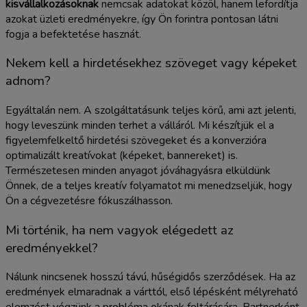
kisvállalkozásoknak
nemcsak adatokat közöl, hanem lefordítja
azokat üzleti eredményekre, így Ön forintra pontosan látni
fogja a befektetése hasznát.
Nekem kell a hirdetésekhez szöveget vagy képeket
adnom?
Egyáltalán nem. A szolgáltatásunk teljes körű, ami azt jelenti,
hogy leveszünk minden terhet a válláról. Mi készítjük el a
figyelemfelkeltő hirdetési szövegeket és a konverzióra
optimalizált kreatívokat (képeket, bannereket) is.
Természetesen minden anyagot jóváhagyásra elküldünk
Önnek, de a teljes kreatív folyamatot mi menedzseljük, hogy
Ön a cégvezetésre fókuszálhasson.
Mi történik, ha nem vagyok elégedett az
eredményekkel?
Nálunk nincsenek hosszú távú, hűségidős szerződések. Ha az
eredmények elmaradnak a várttól, első lépésként mélyreható