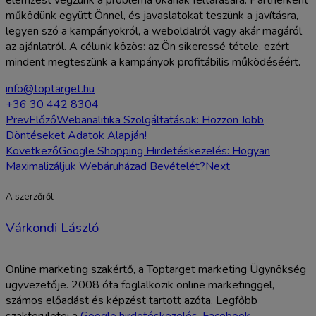
elemzést végzünk a probléma okának feltárására. Partnerként
működünk együtt Önnel, és javaslatokat teszünk a javításra,
legyen szó a kampányokról, a weboldalról vagy akár magáról
az ajánlatról. A célunk közös: az Ön sikeressé tétele, ezért
mindent megteszünk a kampányok profitábilis működéséért.
info@toptarget.hu
+36 30 442 8304
Prev
Előző
Webanalitika Szolgáltatások: Hozzon Jobb
Döntéseket Adatok Alapján!
Következő
Google Shopping Hirdetéskezelés: Hogyan
Maximalizáljuk Webáruházad Bevételét?
Next
A szerzőről
Várkondi László
Online marketing szakértő, a Toptarget marketing Ügynökség
ügyvezetője. 2008 óta foglalkozik online marketinggel,
számos előadást és képzést tartott azóta. Legfőbb
szakterületei a
Google hirdetéskezelés
,
Facebook