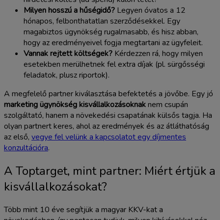
Milyen hosszú a hűségidő?
Legyen óvatos a 12
hónapos, felbonthatatlan szerződésekkel. Egy
magabiztos ügynökség rugalmasabb, és hisz abban,
hogy az eredményeivel fogja megtartani az ügyfeleit.
Vannak rejtett költségek?
Kérdezzen rá, hogy milyen
esetekben merülhetnek fel extra díjak (pl. sürgősségi
feladatok, plusz riportok).
A megfelelő partner kiválasztása befektetés a jövőbe. Egy jó
marketing ügynökség kisvállalkozásoknak
nem csupán
szolgáltató, hanem a növekedési csapatának külsős tagja. Ha
olyan partnert keres, ahol az eredmények és az átláthatóság
az első,
vegye fel velünk a kapcsolatot egy díjmentes
konzultációra
.
A Toptarget, mint partner: Miért értjük a
kisvállalkozásokat?
Több mint 10 éve segítjük a magyar KKV-kat a