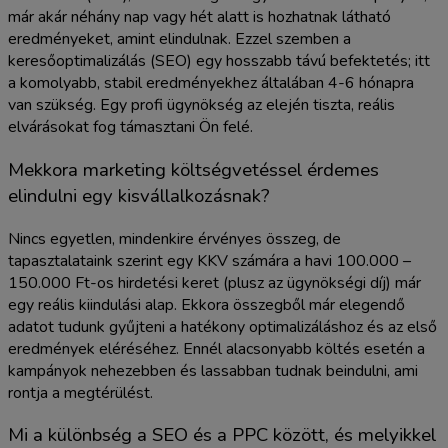
már akár néhány nap vagy hét alatt is hozhatnak látható
eredményeket, amint elindulnak. Ezzel szemben a
keresőoptimalizálás (SEO) egy hosszabb távú befektetés; itt
a komolyabb, stabil eredményekhez általában 4-6 hónapra
van szükség. Egy profi ügynökség az elején tiszta, reális
elvárásokat fog támasztani Ön felé.
Mekkora marketing költségvetéssel érdemes
elindulni egy kisvállalkozásnak?
Nincs egyetlen, mindenkire érvényes összeg, de
tapasztalataink szerint egy KKV számára a havi 100.000 –
150.000 Ft-os hirdetési keret (plusz az ügynökségi díj) már
egy reális kiindulási alap. Ekkora összegből már elegendő
adatot tudunk gyűjteni a hatékony optimalizáláshoz és az első
eredmények eléréséhez. Ennél alacsonyabb költés esetén a
kampányok nehezebben és lassabban tudnak beindulni, ami
rontja a megtérülést.
Mi a különbség a SEO és a PPC között, és melyikkel