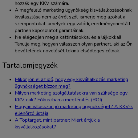
hozzák egy KKV számára.
A megfelelő marketing ügynökség kisvállalkozásoknak
kiválasztása nem az árról szól; ismerje meg azokat a
szempontokat, amelyek egy valódi, eredményorientált
partneri kapcsolatot garantálnak.
Ne elégedjen meg a kattintásokkal és a lájkokkal!
Tanulja meg, hogyan válasszon olyan partnert, aki az Ön
bevételének növelését tekinti elsődleges célnak.
Tartalomjegyzék
Mikor jön el az idő, hogy egy kisvállalkozás marketing
ügynökséget bízzon meg?
Milyen marketing szolgáltatásokra van szüksége egy
KKV-nak? Fókuszban a megtérülés (ROI)
Hogyan válasszon jó marketing ügynökséget? A KKV-k
ellenőrző listája
A Toptarget, mint partner: Miért értjük a
kisvállalkozásokat?