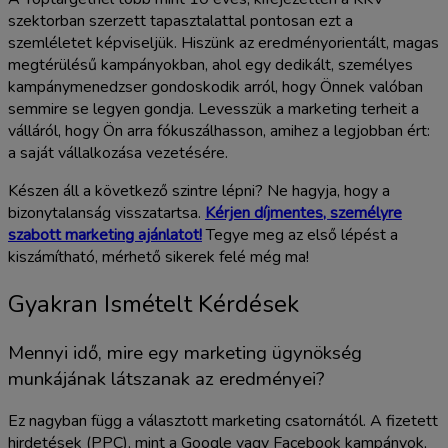
szektorban szerzett tapasztalattal pontosan ezt a
szemléletet képviseljük. Hiszünk az eredményorientált, magas
megtérülésű kampányokban, ahol egy dedikált, személyes
kampánymenedzser gondoskodik arról, hogy Önnek valóban
semmire se legyen gondja. Levesszük a marketing terheit a
válláról, hogy Ön arra fókuszálhasson, amihez a legjobban ért:
a saját vállalkozása vezetésére.
Készen áll a következő szintre lépni? Ne hagyja, hogy a
bizonytalanság visszatartsa.
Kérjen díjmentes, személyre
szabott marketing ajánlatot!
Tegye meg az első lépést a
kiszámítható, mérhető sikerek felé még ma!
Gyakran Ismételt Kérdések
Mennyi idő, mire egy marketing ügynökség
munkájának látszanak az eredményei?
Ez nagyban függ a választott marketing csatornától. A fizetett
hirdetések (PPC), mint a Google vagy Facebook kampányok,