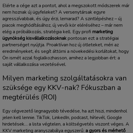
Elérte a cége azt a pontot, ahol a megszokott módszerek már
nem hoznak új ügyfeleket? A versenytársak egyre
agresszívabbak, és úgy érzi, lemarad? A szintlépéshez – új
piacok meghódításához, új vevői kör eléréséhez – már nem
elég a próbálkozás, stratégia kell. Egy profi
marketing
ügynökség kisvállalkozásoknak
pontosan ezt a stratégiai
partnerséget nyújtja. Proaktívan hoz új ötleteket, méri az
eredményeket, és segít áttörni a növekedési korlátokat, hogy
Ön ismét azzal foglalkozhasson, amihez a legjobban ért: a
saját vállalkozása vezetésével.
Milyen marketing szolgáltatásokra van
szüksége egy KKV-nak? Fókuszban a
megtérülés (ROI)
Egy cégvezető legnagyobb tévedése, ha azt hiszi, mindenhol
jelen kell lennie. TikTok, LinkedIn, podcast, hírlevél, Google
hirdetések… a lista végtelen, a költségvetés viszont véges. A
KKV marketing aranyszabálya egyszerű:
a gyors és mérhető