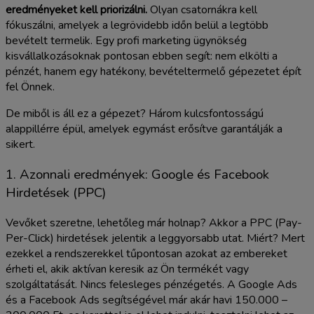
eredményeket kell priorizálni.
Olyan csatornákra kell
fókuszálni, amelyek a legrövidebb időn belül a legtöbb
bevételt termelik. Egy profi marketing ügynökség
kisvállalkozásoknak pontosan ebben segít: nem elkölti a
pénzét, hanem egy hatékony, bevételtermelő gépezetet épít
fel Önnek.
De miből is áll ez a gépezet? Három kulcsfontosságú
alappillérre épül, amelyek egymást erősítve garantálják a
sikert.
1. Azonnali eredmények: Google és Facebook
Hirdetések (PPC)
Vevőket szeretne, lehetőleg már holnap? Akkor a PPC (Pay-
Per-Click) hirdetések jelentik a leggyorsabb utat. Miért? Mert
ezekkel a rendszerekkel tűpontosan azokat az embereket
érheti el, akik aktívan keresik az Ön termékét vagy
szolgáltatását. Nincs felesleges pénzégetés. A Google Ads
és a Facebook Ads segítségével már akár havi 150.000 –