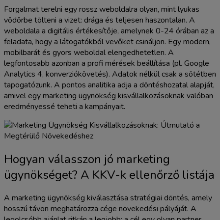
Forgalmat terelni egy rossz weboldalra olyan, mint lyukas
vödörbe tölteni a vizet: drága és teljesen haszontalan. A
weboldala a digitális értékesítője, amelynek 0-24 órában az a
feladata, hogy a látogatókból vevőket csináljon. Egy modern,
mobilbarát és gyors weboldal elengedhetetlen. A
legfontosabb azonban a profi mérések beállítása (pl. Google
Analytics 4, konverziókövetés). Adatok nélkül csak a sötétben
tapogatózunk. A pontos analitika adja a döntéshozatal alapját,
amivel egy marketing ügynökség kisvállalkozásoknak valóban
eredményessé teheti a kampányait.
Hogyan válasszon jó marketing
ügynökséget? A KKV-k ellenőrző listája
A marketing ügynökség kiválasztása stratégiai döntés, amely
hosszú távon meghatározza cége növekedési pályáját. A
legolcsóbb ajánlat ritkán a legjobb; a cél egy olyan partner