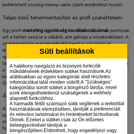
befektetett összeg mennyi valós üzleti eredményt hozott.
Teljes körű tehermentesítés és profi szakértelem
Egy profi
marketing ügynökség kisvállalkozásoknak
pontosan
azt a terhet veszi le a válláról, ami gátolja a növekedésben. A
stratégia közös megalkotásától kezdve a hirdetések
létrehozásán és menedzselésén át a folyamatos
Süti beállítások
optimalizálásig mindent kézben tartunk. Ön egy dedikált,
tapasztalt kampánymenedzsert kap, aki nemcsak végrehajtja
A hatékony navigáció és bizonyos funkciók
a feladatokat, hanem proaktívan javaslatokat is tesz a
működésének érdekében sütiket használunk.Az
kampányok és a weboldal hatékonyságának növelésére. Így
alábbiakban az egyes kategóriák alatt részletes
információkat talál minden sütiről.A "Szükséges"
Önnek valóban semmire sem lesz gondja.
kategóriába sorolt sütiket a böngésző tárolja, mivel
ezek elengedhetetlenül szükségesek a webhely
Átlátható működés és kiszámítható költségek
alapvető funkcióihoz.
A harmadik féltől származó sütik segítenek a weboldal
A bizalom alapja a kiszámíthatóság. Ezért dolgozunk egy
használatának elemzésében, tárolják a preferenciáit
és releváns tartalmakat és hirdetéseket biztosítanak
egyszerű és átlátható, havi díjas konstrukcióban,
Önnek. Ezeket a sütiket csak az Ön előzetes
meglepetések és váratlan számlák nélkül. Pontosan tudni
beleegyezésével tároljuk a
fogja, mire számíthat. A rendszeres, személyes
böngészőjében.Eldöntheti, hogy engedélyezi vagy