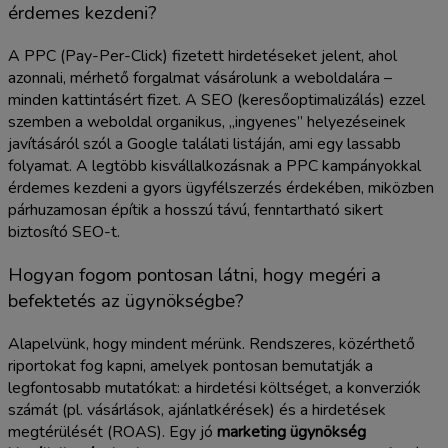
érdemes kezdeni?
A PPC (Pay-Per-Click) fizetett hirdetéseket jelent, ahol
azonnali, mérhető forgalmat vásárolunk a weboldalára –
minden kattintásért fizet. A SEO (keresőoptimalizálás) ezzel
szemben a weboldal organikus, „ingyenes” helyezéseinek
javításáról szól a Google találati listáján, ami egy lassabb
folyamat. A legtöbb kisvállalkozásnak a PPC kampányokkal
érdemes kezdeni a gyors ügyfélszerzés érdekében, miközben
párhuzamosan építik a hosszú távú, fenntartható sikert
biztosító SEO-t.
Hogyan fogom pontosan látni, hogy megéri a
befektetés az ügynökségbe?
Alapelvünk, hogy mindent mérünk. Rendszeres, közérthető
riportokat fog kapni, amelyek pontosan bemutatják a
legfontosabb mutatókat: a hirdetési költséget, a konverziók
számát (pl. vásárlások, ajánlatkérések) és a hirdetések
megtérülését (ROAS). Egy jó
marketing ügynökség