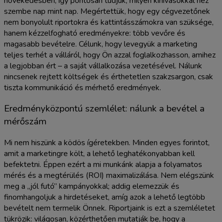
növekedésben, így pontosan tudjuk, milyen kihívásokkal néz
szembe nap mint nap. Megértettük, hogy egy cégvezetőnek
nem bonyolult riportokra és kattintásszámokra van szüksége,
hanem kézzelfogható eredményekre: több vevőre és
magasabb bevételre. Célunk, hogy levegyük a marketing
teljes terhét a válláról, hogy Ön azzal foglalkozhasson, amihez
a legjobban ért – a saját vállalkozása vezetésével. Nálunk
nincsenek rejtett költségek és érthetetlen szakzsargon, csak
tiszta kommunikáció és mérhető eredmények.
Eredményközpontú szemlélet: nálunk a bevétel a
mérőszám
Mi nem hiszünk a ködös ígéretekben. Minden egyes forintot,
amit a marketingre költ, a lehető leghatékonyabban kell
befektetni. Éppen ezért a mi munkánk alapja a folyamatos
mérés és a megtérülés (ROI) maximalizálása. Nem elégszünk
meg a „jól futó” kampányokkal; addig elemezzük és
finomhangoljuk a hirdetéseket, amíg azok a lehető legtöbb
bevételt nem termelik Önnek. Riportjaink is ezt a szemléletet
tükrözik: világosan, közérthetően mutatják be, hogy a