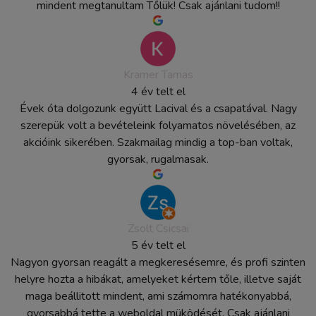
mindent megtanultam Tőlük! Csak ajánlani tudom!!
Kramer Tamas
4 év telt el
Évek óta dolgozunk együtt Lacival és a csapatával. Nagy
szerepük volt a bevételeink folyamatos növelésében, az
akcióink sikerében. Szakmailag mindig a top-ban voltak,
gyorsak, rugalmasak.
Zsolt Csicsai
5 év telt el
Nagyon gyorsan reagált a megkeresésemre, és profi szinten
helyre hozta a hibákat, amelyeket kértem tőle, illetve saját
maga beállitott mindent, ami számomra hatékonyabbá,
gyorsabbá tette a weboldal müködését. Csak ajánlani