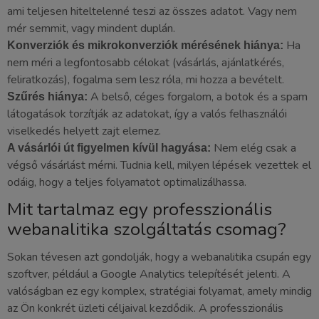
ami teljesen hiteltelenné teszi az összes adatot. Vagy nem
mér semmit, vagy mindent duplán.
Ha
Konverziók és mikrokonverziók mérésének hiánya:
nem méri a legfontosabb célokat (vásárlás, ajánlatkérés,
feliratkozás), fogalma sem lesz róla, mi hozza a bevételt.
A belső, céges forgalom, a botok és a spam
Szűrés hiánya:
látogatások torzítják az adatokat, így a valós felhasználói
viselkedés helyett zajt elemez.
Nem elég csak a
A vásárlói út figyelmen kívül hagyása:
végső vásárlást mérni. Tudnia kell, milyen lépések vezettek el
odáig, hogy a teljes folyamatot optimalizálhassa.
Mit tartalmaz egy professzionális
webanalitika szolgáltatás csomag?
Sokan tévesen azt gondolják, hogy a webanalitika csupán egy
szoftver, például a Google Analytics telepítését jelenti. A
valóságban ez egy komplex, stratégiai folyamat, amely mindig
az Ön konkrét üzleti céljaival kezdődik. A professzionális