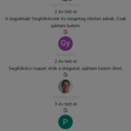
Ágnes Pogács
2 év telt el
A legjobbak! Segítőkészek és rengeteg ötletet adnak. Csak
ajánlani tudom.
Gyula Kiss
2 év telt el
Segítőkész csapat, értik a dolgukat, ajánlani tudom őket.
Viharos Ottó
3 év telt el