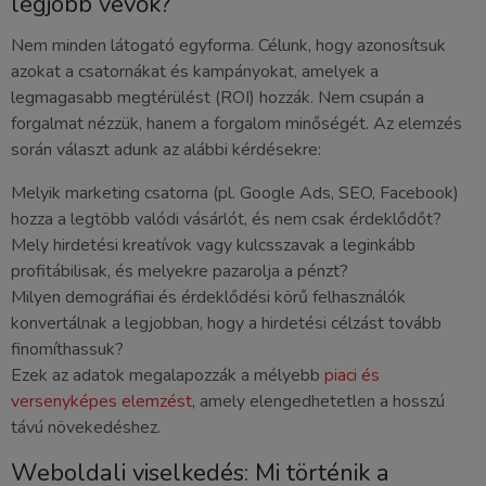
legjobb vevők?
Nem minden látogató egyforma. Célunk, hogy azonosítsuk
azokat a csatornákat és kampányokat, amelyek a
legmagasabb megtérülést (ROI) hozzák. Nem csupán a
forgalmat nézzük, hanem a forgalom minőségét. Az elemzés
során választ adunk az alábbi kérdésekre:
Melyik marketing csatorna (pl. Google Ads, SEO, Facebook)
hozza a legtöbb valódi vásárlót, és nem csak érdeklődőt?
Mely hirdetési kreatívok vagy kulcsszavak a leginkább
profitábilisak, és melyekre pazarolja a pénzt?
Milyen demográfiai és érdeklődési körű felhasználók
konvertálnak a legjobban, hogy a hirdetési célzást tovább
finomíthassuk?
Ezek az adatok megalapozzák a mélyebb
piaci és
versenyképes elemzést
, amely elengedhetetlen a hosszú
távú növekedéshez.
Weboldali viselkedés: Mi történik a