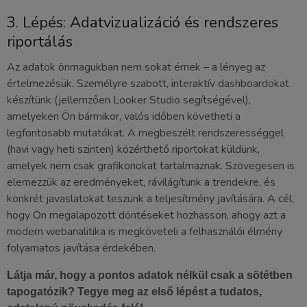
3. Lépés: Adatvizualizáció és rendszeres
riportálás
Az adatok önmagukban nem sokat érnek – a lényeg az
értelmezésük. Személyre szabott, interaktív dashboardokat
készítünk (jellemzően Looker Studio segítségével),
amelyeken Ön bármikor, valós időben követheti a
legfontosabb mutatókat. A megbeszélt rendszerességgel
(havi vagy heti szinten) közérthető riportokat küldünk,
amelyek nem csak grafikonokat tartalmaznak. Szövegesen is
elemezzük az eredményeket, rávilágítunk a trendekre, és
konkrét javaslatokat teszünk a teljesítmény javítására. A cél,
hogy Ön megalapozott döntéseket hozhasson, ahogy azt a
modern webanalitika is megköveteli a felhasználói élmény
folyamatos javítása érdekében.
Látja már, hogy a pontos adatok nélkül csak a sötétben
tapogatózik? Tegye meg az első lépést a tudatos,