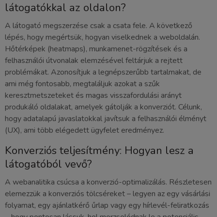
látogatókkal az oldalon?
A látogató megszerzése csak a csata fele. A következő
lépés, hogy megértsük, hogyan viselkednek a weboldalán.
Hőtérképek (heatmaps), munkamenet-rögzítések és a
felhasználói útvonalak elemzésével feltárjuk a rejtett
problémákat. Azonosítjuk a legnépszerűbb tartalmakat, de
ami még fontosabb, megtaláljuk azokat a szűk
keresztmetszeteket és magas visszafordulási arányt
produkáló oldalakat, amelyek gátolják a konverziót. Célunk,
hogy adatalapú javaslatokkal javítsuk a felhasználói élményt
(UX), ami több elégedett ügyfelet eredményez.
Konverziós teljesítmény: Hogyan lesz a
látogatóból vevő?
A webanalitika csúcsa a konverzió-optimalizálás. Részletesen
elemezzük a konverziós tölcséreket – legyen az egy vásárlási
folyamat, egy ajánlatkérő űrlap vagy egy hírlevél-feliratkozás
-, hogy pontosan lássuk, hol morzsolódnak le a potenciális