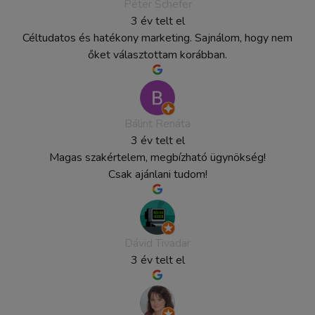
Péter Schefer
3 év telt el
Céltudatos és hatékony marketing. Sajnálom, hogy nem
őket választottam korábban.
Bálint Renáta
3 év telt el
Magas szakértelem, megbízható ügynökség!
Csak ajánlani tudom!
Dávid Tivadar
3 év telt el