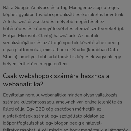
Bár a Google Analytics és a Tag Manager az alap, a teljes
képhez gyakran további specializált eszközöket is bevetünk.
A felhasználói viselkedés mélyebb megértéséhez
hőtérképes és képernyőfelvételes elemző szoftvereket (pl.
Hotjar, Microsoft Clarity) használunk. Az adatok
vizualizációjához és az átfogó riportok készítéséhez pedig
olyan platformokat, mint a Looker Studio (korábban Data
Studio), amellyel több adatforrást is képesek vagyunk egy
helyen, érthetően megjeleníteni.
Csak webshopok számára hasznos a
webanalitika?
Egyáltalán nem. A webanalitika minden olyan vállalkozás
számára kulcsfontosságú, amelynek van online jelenléte és
üzleti célja. Egy B2B cég esetében mérhetjük az
ajánlatkérések számát, egy szolgáltató oldalon az
időpontfoglalásokat, egy blogon pedig a hírlevél-
feliratkozásokat. A cél mindig az, hogy megértsük, a látogatók