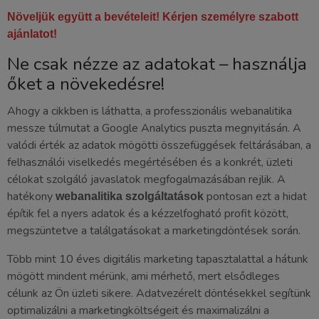
Növeljük együtt a bevételeit! Kérjen személyre szabott
ajánlatot!
Ne csak nézze az adatokat – használja
őket a növekedésre!
Ahogy a cikkben is láthatta, a professzionális webanalitika
messze túlmutat a Google Analytics puszta megnyitásán. A
valódi érték az adatok mögötti összefüggések feltárásában, a
felhasználói viselkedés megértésében és a konkrét, üzleti
célokat szolgáló javaslatok megfogalmazásában rejlik. A
hatékony
pontosan ezt a hidat
webanalitika szolgáltatások
építik fel a nyers adatok és a kézzelfogható profit között,
megszüntetve a találgatásokat a marketingdöntések során.
Több mint 10 éves digitális marketing tapasztalattal a hátunk
mögött mindent mérünk, ami mérhető, mert elsődleges
célunk az Ön üzleti sikere. Adatvezérelt döntésekkel segítünk
optimalizálni a marketingköltségeit és maximalizálni a