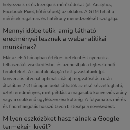
helyezzünk el és kezeljünk mérőkódokat (pl. Analytics,
Facebook Pixel, hőtérképek) az oldalon. A GTM tehát a
mérések rugalmas és hatékony menedzselését szolgálja.
Mennyi időbe telik, amíg látható
eredményei lesznek a webanalitikai
munkának?
Már az első hónapban értékes betekintést nyerünk a
felhasználói viselkedésbe, és azonosítjuk a fejlesztendő
területeket. Az adatok alapján tett javaslataink (pl.
konverziós útvonal optimalizálása) megvalósítása után
általában 2-3 hónapon belül láthatók az első kézzelfogható,
üzleti eredmények, mint például a magasabb konverziós arány
vagy a csökkenő ügyfélszerzési költség. A folyamatos mérés
és finomhangolás hosszú távon biztosítja a növekedést.
Milyen eszközöket használnak a Google
termékein kívül?