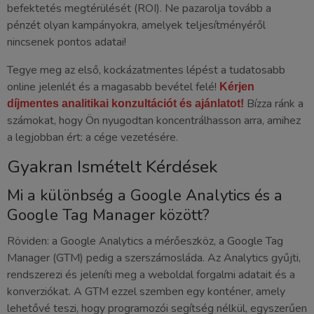
befektetés megtérülését (ROI). Ne pazarolja tovább a
pénzét olyan kampányokra, amelyek teljesítményéről
nincsenek pontos adatai!
Tegye meg az első, kockázatmentes lépést a tudatosabb
online jelenlét és a magasabb bevétel felé!
Kérjen
Bízza ránk a
díjmentes analitikai konzultációt és ajánlatot!
számokat, hogy Ön nyugodtan koncentrálhasson arra, amihez
a legjobban ért: a cége vezetésére.
Gyakran Ismételt Kérdések
Mi a különbség a Google Analytics és a
Google Tag Manager között?
Röviden: a Google Analytics a mérőeszköz, a Google Tag
Manager (GTM) pedig a szerszámosláda. Az Analytics gyűjti,
rendszerezi és jeleníti meg a weboldal forgalmi adatait és a
konverziókat. A GTM ezzel szemben egy konténer, amely
lehetővé teszi, hogy programozói segítség nélkül, egyszerűen