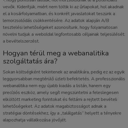
vevők. Kiderítjük, miért nem töltik ki az űrlapokat, hol akadnak
el a kosárfolyamatban, és konkrét javaslatokat teszünk a
lemorzsolódás csökkentésére. Az adatok alapján A/B
tesztelési lehetőségeket azonosítunk, hogy folyamatosan
növelni tudjuk a weboldal legfontosabb céljainak teljesülését:
a bevételszerzést.
Hogyan térül meg a webanalitika
szolgáltatás ára?
Sokan költségként tekintenek az analitikára, pedig ez az egyik
leggyorsabban megtérülő üzleti befektetés. A professzionális
webanalitika nem egy újabb kiadás a listán, hanem egy
precíziós eszköz, amely segít megszüntetni a feleslegesen
elköltött marketing forintokat és feltárni a rejtett bevételi
lehetőségeket. Az adatok magabiztosságot adnak a
stratégiai döntésekhez, így a „találgatás” helyett a tényekre
alapozhatja vállalkozása jövőjét.