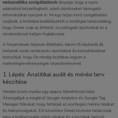
lényege, hogy a nyers
webanalitika szolgáltatások
adatokból kézzelfogható, üzleti döntéseket támogató
információkat nyerjünk ki. Mi egy teljes körű szolgáltatást
nyújtunk, a technikai beállításoktól a stratégiai tanácsadásig,
hogy Önnek csak az érthető, összefoglalt riportokkal és a
növekedéssel kelljen foglalkoznia.
A folyamatunk teljesen átlátható, három fő lépésből áll,
melynek során rendszeres riportokkal és konzultációkkal
biztosítjuk, hogy Ön mindig tisztában legyen a
marketingtevékenységek teljesítményével.
1. Lépés: Analitikai audit és mérési terv
készítése
Minden közös munka egy alapos felméréssel indul.
Átvizsgáljuk a meglévő Google Analytics és Google Tag
Manager fiókokat, hogy feltárjuk az esetleges mérési hibákat
és hiányosságokat. Ezt követően Önnel közösen határozzuk
meg a legfontosabb üzleti célokat és a hozzájuk tartozó