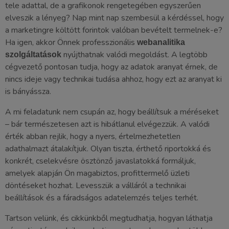
tele adattal, de a grafikonok rengetegében egyszerűen
elveszik a lényeg? Nap mint nap szembesül a kérdéssel, hogy
a marketingre költött forintok valóban bevételt termelnek-e?
Ha igen, akkor Önnek professzionális
webanalitika
nyújthatnak valódi megoldást. A legtöbb
szolgáltatások
cégvezető pontosan tudja, hogy az adatok aranyat érnek, de
nincs ideje vagy technikai tudása ahhoz, hogy ezt az aranyat ki
is bányássza.
A mi feladatunk nem csupán az, hogy beállítsuk a méréseket
– bár természetesen azt is hibátlanul elvégezzük. A valódi
érték abban rejlik, hogy a nyers, értelmezhetetlen
adathalmazt átalakítjuk. Olyan tiszta, érthető riportokká és
konkrét, cselekvésre ösztönző javaslatokká formáljuk,
amelyek alapján Ön magabiztos, profittermelő üzleti
döntéseket hozhat. Levesszük a válláról a technikai
beállítások és a fáradságos adatelemzés teljes terhét.
Tartson velünk, és cikkünkből megtudhatja, hogyan láthatja