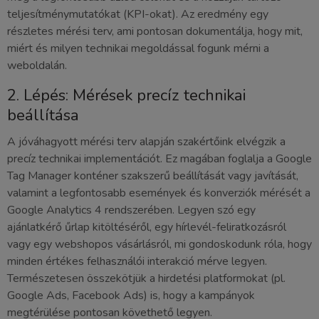
teljesítménymutatókat (KPI-okat). Az eredmény egy
részletes mérési terv, ami pontosan dokumentálja, hogy mit,
miért és milyen technikai megoldással fogunk mérni a
weboldalán.
2. Lépés: Mérések precíz technikai
beállítása
A jóváhagyott mérési terv alapján szakértőink elvégzik a
precíz technikai implementációt. Ez magában foglalja a Google
Tag Manager konténer szakszerű beállítását vagy javítását,
valamint a legfontosabb események és konverziók mérését a
Google Analytics 4 rendszerében. Legyen szó egy
ajánlatkérő űrlap kitöltéséről, egy hírlevél-feliratkozásról
vagy egy webshopos vásárlásról, mi gondoskodunk róla, hogy
minden értékes felhasználói interakció mérve legyen.
Természetesen összekötjük a hirdetési platformokat (pl.
Google Ads, Facebook Ads) is, hogy a kampányok
megtérülése pontosan követhető legyen.