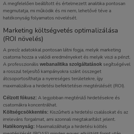
A megfelelően beállított és értelmezett analitika pontosan
megmutatja, mi működik és mi nem, lehetővé téve a
hatékonyság folyamatos növelését.
Marketing költségvetés optimalizálása
(ROI növelés)
A precíz adatokkal pontosan látni fogja, melyik marketing
csatorna hozza a valódi eredményeket és melyik viszi a pénzt.
A professzionális
segítségével
webanalitika szolgáltatások
a rosszul teljesítő kampányokra szánt összeget
átcsoportosíthatja a nyereséges területekre, így
maximalizálva a hirdetési befektetései megtérülését (ROI).
A legjobban megtérülő hirdetésekre és
Célzott fókusz:
csatornákra koncentrálhat.
Kiszűrheti a hirdetési csalásokat és az
Költségcsökkentés:
irreleváns forgalmat, ami azonnali megtakarítást jelent.
Maximalizálhatja a hirdetési költés
Hatékonyság:
megtérülését (ROAS) minden egyes elköltött forint után.