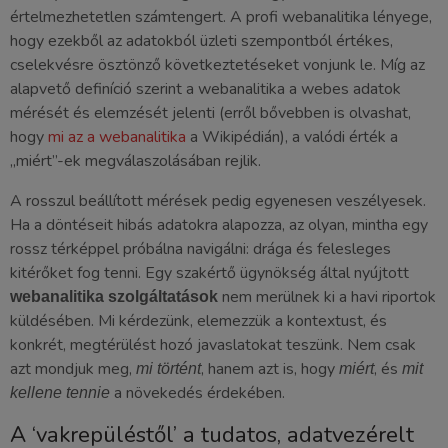
értelmezhetetlen számtengert. A profi webanalitika lényege,
hogy ezekből az adatokból üzleti szempontból értékes,
cselekvésre ösztönző következtetéseket vonjunk le. Míg az
alapvető definíció szerint a webanalitika a webes adatok
mérését és elemzését jelenti (erről bővebben is olvashat,
hogy
mi az a webanalitika
a Wikipédián), a valódi érték a
„miért”-ek megválaszolásában rejlik.
A rosszul beállított mérések pedig egyenesen veszélyesek.
Ha a döntéseit hibás adatokra alapozza, az olyan, mintha egy
rossz térképpel próbálna navigálni: drága és felesleges
kitérőket fog tenni. Egy szakértő ügynökség által nyújtott
nem merülnek ki a havi riportok
webanalitika szolgáltatások
küldésében. Mi kérdezünk, elemezzük a kontextust, és
konkrét, megtérülést hozó javaslatokat teszünk. Nem csak
azt mondjuk meg,
, hanem azt is, hogy
, és
mi történt
miért
mit
a növekedés érdekében.
kellene tennie
A ‘vakrepüléstől’ a tudatos, adatvezérelt