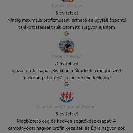
Katalin Gaspar
3 év telt el
Mindig maximális profizmussal, érthető és ügyfélközpontú
tájékoztatással találkozom itt. Nagyon ajánlom
Ferenc Petyus
3 év telt el
Igazán profi csapat. Kiválóan működnek a megbeszélt
marketing stratégiák. ajánlom mindenkinek!
GastroHand Personal Partner
3 év telt el
Megbízható cég és kedves segítőkész csapat! A
kampányokat nagyon profin kezelték és Én is nagyon sok