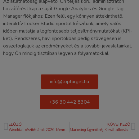
Az átláthatóság alapvető. Ön teljes körű, adminisztrátori
hozzáférést kap a saját Google Analytics és Google Tag
Manager fiókjához. Ezen felül egy könnyen áttekinthető,
interaktív Looker Studio riportot készítünk, amely valós
időben mutatja a legfontosabb teljesítménymutatókat (KPI-
ket). Rendszeres, havi riportokban pedig szövegesen is
összefoglaljuk az eredményeket és a további javaslatainkat,
hogy Ön mindig tisztában legyen a folyamatokkal.
info@toptarget.hu
+36 30 442 8304
ELŐZŐ
KÖVETKEZŐ
Weboldal készítés árak 2026: Mennyibe kerül egy profi, vevőszerző honlap?
Marketing Ügynökség Kisvállalkozásoknak: Útmutató a Megtérülő Növekedéshez