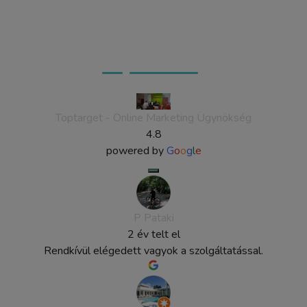
Ügyfeleink véleménye
Toptarget - Online Marketing Ügynökség
4.8
powered by
G
o
o
g
l
e
P Pataki
2 év telt el
Rendkívül elégedett vagyok a szolgáltatással.