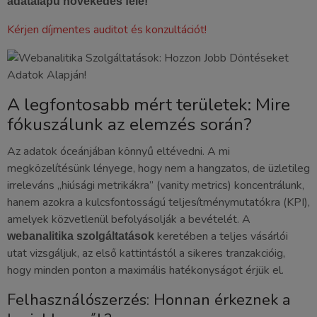
adatalapú növekedés felé!
Kérjen díjmentes auditot és konzultációt!
A legfontosabb mért területek: Mire
fókuszálunk az elemzés során?
Az adatok óceánjában könnyű eltévedni. A mi
megközelítésünk lényege, hogy nem a hangzatos, de üzletileg
irreleváns „hiúsági metrikákra” (vanity metrics) koncentrálunk,
hanem azokra a kulcsfontosságú teljesítménymutatókra (KPI),
amelyek közvetlenül befolyásolják a bevételét. A
keretében a teljes vásárlói
webanalitika szolgáltatások
utat vizsgáljuk, az első kattintástól a sikeres tranzakcióig,
hogy minden ponton a maximális hatékonyságot érjük el.
Felhasználószerzés: Honnan érkeznek a