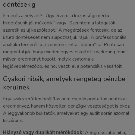
döntésekig
Ismerős a helyzet? „Úgy érzem, a közösségi média
hirdetésünk jól működik.” vagy „Szerintem a látogatók
szeretik az új kezdőlapot.” A megérzések fontosak, de az
üzleti döntéseket nem alapozhatjuk rájuk. A professzionális
analitika lecseréli a „szerintem”-et a „tudom”-ra. Pontosan
megmutatjuk, hogy minden egyes elköltött marketing forint
milyen eredményt hozott, melyik csatorna a
legjövedelmezőbb, és hol veszti el a potenciális vásárlóit.
Gyakori hibák, amelyek rengeteg pénzbe
kerülnek
Egy szakszerűtlen beállítás nem csupán pontatlan adatokat
eredményez, hanem közvetlen pénzügyi veszteséget is okoz.
A leggyakoribb buktatók, amelyeket egy audit során azonnal
kiszúrunk:
A legrosszabb hiba,
Hiányzó vagy duplikált mérőkódok: