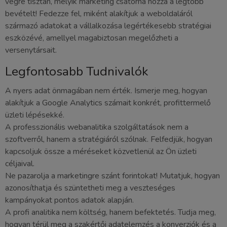
végre tisztán, melyik marketing csatorna hozza a legtöbb
bevételt! Fedezze fel, miként alakítjuk a weboldaláról
származó adatokat a vállalkozása legértékesebb stratégiai
eszközévé, amellyel magabiztosan megelőzheti a
versenytársait.
Legfontosabb Tudnivalók
A nyers adat önmagában nem érték. Ismerje meg, hogyan
alakítjuk a Google Analytics számait konkrét, profittermelő
üzleti lépésekké.
A professzionális webanalitika szolgáltatások nem a
szoftverről, hanem a stratégiáról szólnak. Felfedjük, hogyan
kapcsoljuk össze a méréseket közvetlenül az Ön üzleti
céljaival.
Ne pazarolja a marketingre szánt forintokat! Mutatjuk, hogyan
azonosíthatja és szüntetheti meg a veszteséges
kampányokat pontos adatok alapján.
A profi analitika nem költség, hanem befektetés. Tudja meg,
hogyan térül meg a szakértői adatelemzés a konverziók és a