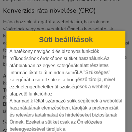
Konverziós ráta növelése (CRO)
Hiába hoz sok látogatót a weboldalára, ha azok nem
vásárolnak vagy nem veszik fel Önnel a kapcsolatot. A
konverzióoptimalizálás (CRO) pont itt segít. Az analitikai
Süti beállítások
adatok megmutatják, hol akadnak el a felhasználók a vásárlási
folyamatban, vagy miért hagyják el a kosarat. Ezen
A hatékony navigáció és bizonyos funkciók
információk birtokában célzott módosításokat végezhetünk a
működésének érdekében sütiket használunk.Az
bevétel növelése érdekében.
alábbiakban az egyes kategóriák alatt részletes
információkat talál minden sütiről.A "Szükséges"
A vásárlási tölcsér szűk
Akadálymentesítés:
kategóriába sorolt sütiket a böngésző tárolja, mivel
keresztmetszeteinek azonosítása és megszüntetése.
ezek elengedhetetlenül szükségesek a webhely
A landing oldalak hatékonyságának
Teljesítményjavítás:
alapvető funkcióihoz.
növelése adatalapú teszteléssel.
A harmadik féltől származó sütik segítenek a weboldal
Magasabb árbevétel elérése a meglévő
Bevételnövelés:
használatának elemzésében, tárolják a preferenciáit
látogatói bázisból, a hirdetési költségek növelése nélkül.
és releváns tartalmakat és hirdetéseket biztosítanak
Stratégiai előny a versenytársakkal
Önnek. Ezeket a sütiket csak az Ön előzetes
szemben
beleegyezésével tároljuk a