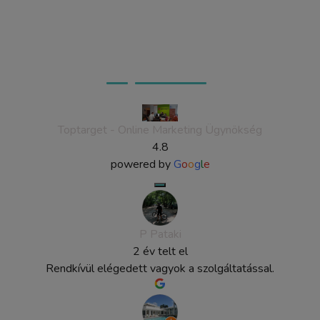
Ügyfeleink véleménye
Toptarget - Online Marketing Ügynökség
4.8
powered by
G
o
o
g
l
e
P Pataki
2 év telt el
Rendkívül elégedett vagyok a szolgáltatással.