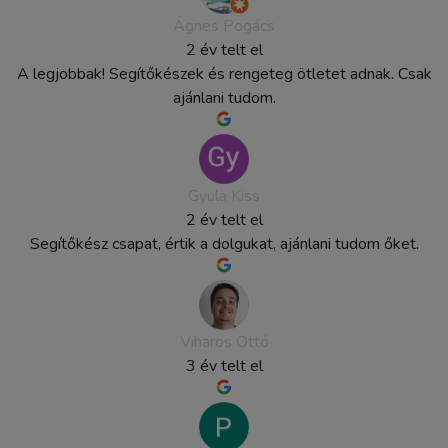
Ágnes Pogács
2 év telt el
A legjobbak! Segítőkészek és rengeteg ötletet adnak. Csak
ajánlani tudom.
Gyula Kiss
2 év telt el
Segítőkész csapat, értik a dolgukat, ajánlani tudom őket.
Viharos Ottó
3 év telt el