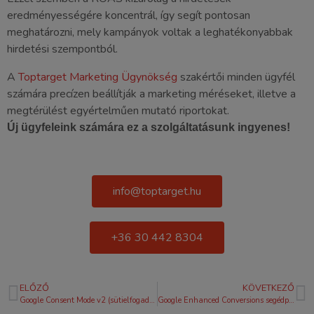
eredményességére koncentrál, így segít pontosan
meghatározni, mely kampányok voltak a leghatékonyabbak
hirdetési szempontból.
A
Toptarget Marketing Ügynökség
szakértői minden ügyfél
számára precízen beállítják a marketing méréseket, illetve a
megtérülést egyértelműen mutató riportokat.
Új ügyfeleink számára ez a szolgáltatásunk ingyenes!
info@toptarget.hu
+36 30 442 8304
ELŐZŐ
KÖVETKEZŐ
Google Consent Mode v2 (sütielfogadó) beépítés
Google Enhanced Conversions segédprogram