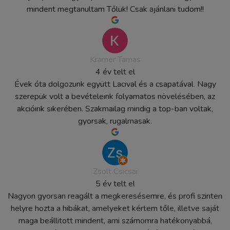
mindent megtanultam Tőlük! Csak ajánlani tudom!!
Kramer Tamas
4 év telt el
Évek óta dolgozunk együtt Lacival és a csapatával. Nagy
szerepük volt a bevételeink folyamatos növelésében, az
akcióink sikerében. Szakmailag mindig a top-ban voltak,
gyorsak, rugalmasak.
Zsolt Csicsai
5 év telt el
Nagyon gyorsan reagált a megkeresésemre, és profi szinten
helyre hozta a hibákat, amelyeket kértem tőle, illetve saját
maga beállitott mindent, ami számomra hatékonyabbá,