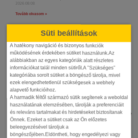
2026.08.08.
Tovább olvasom »
Facebook hirdetési költségek optimalizálása:
Süti beállítások
Útmutató a profitmaximalizáláshoz 2026-ban
2026.08.08.
A hatékony navigáció és bizonyos funkciók
működésének érdekében sütiket használunk.Az
Tovább olvasom »
alábbiakban az egyes kategóriák alatt részletes
információkat talál minden sütiről.A "Szükséges"
Facebook hirdetés célzása 2026-ban: Így érje
kategóriába sorolt sütiket a böngésző tárolja, mivel
el a valódi vásárlóit
ezek elengedhetetlenül szükségesek a webhely
2026.08.08.
alapvető funkcióihoz.
Tovább olvasom »
A harmadik féltől származó sütik segítenek a weboldal
használatának elemzésében, tárolják a preferenciáit
és releváns tartalmakat és hirdetéseket biztosítanak
Core Web Vitals jelentése: Útmutató a Google
Önnek. Ezeket a sütiket csak az Ön előzetes
rangsorolási faktoraihoz 2026-ban
2026.07.31.
beleegyezésével tároljuk a
böngészőjében.Eldöntheti, hogy engedélyezi vagy
Tovább olvasom »