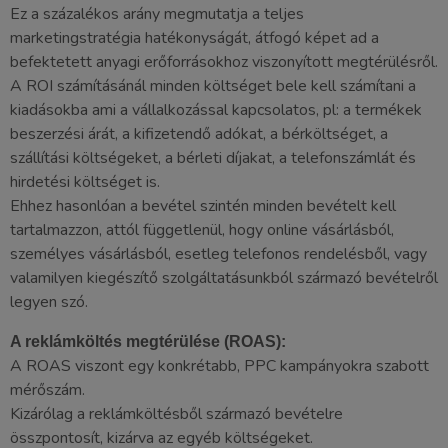
Ez a százalékos arány megmutatja a teljes
marketingstratégia hatékonyságát, átfogó képet ad a
befektetett anyagi erőforrásokhoz viszonyított megtérülésről.
A ROI számításánál minden költséget bele kell számítani a
kiadásokba ami a vállalkozással kapcsolatos, pl: a termékek
beszerzési árát, a kifizetendő adókat, a bérköltséget, a
szállítási költségeket, a bérleti díjakat, a telefonszámlát és
hirdetési költséget is.
Ehhez hasonlóan a bevétel szintén minden bevételt kell
tartalmazzon, attól függetlenül, hogy online vásárlásból,
személyes vásárlásból, esetleg telefonos rendelésből, vagy
valamilyen kiegészítő szolgáltatásunkból származó bevételről
legyen szó.
A reklámköltés megtérülése (ROAS):
A ROAS viszont egy konkrétabb, PPC kampányokra szabott
mérőszám.
Kizárólag a reklámköltésből származó bevételre
összpontosít, kizárva az egyéb költségeket.