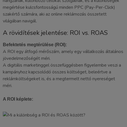
hangzanak, különböző célokat szolgálnak, és a különbségek
megértése kulcsfontosságú minden PPC (Pay-Per-Click)
szakértő számára, aki az online reklámozás összetett
világában navigál.
A rövidítések jelentése: ROI vs. ROAS
Befektetés megtérülése (ROI):
A ROI egy átfogó mérőszám, amely egy vállalkozás általános
jövedelmezőségét méri.
A digitális marketinggel összefüggésben figyelembe veszi a
kampányhoz kapcsolódó összes költséget, beleértve a
reklámköltségeket is, és a megtermelt nettó nyereséget
méri.
A ROI képlete: