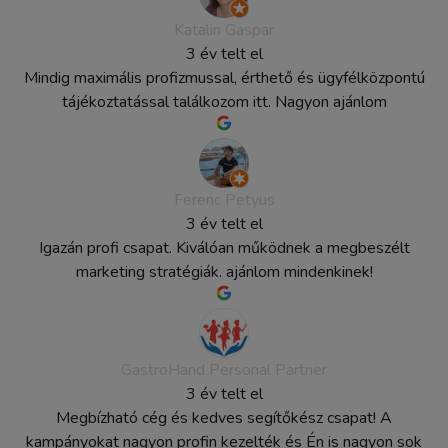
Katalin Gaspar
3 év telt el
Mindig maximális profizmussal, érthető és ügyfélközpontú
tájékoztatással találkozom itt. Nagyon ajánlom
Ferenc Petyus
3 év telt el
Igazán profi csapat. Kiválóan működnek a megbeszélt
marketing stratégiák. ajánlom mindenkinek!
GastroHand Personal Partner
3 év telt el
Megbízható cég és kedves segítőkész csapat! A
kampányokat nagyon profin kezelték és Én is nagyon sok