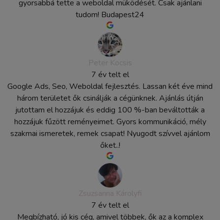
gyorsabbá tette a weboldal müködését. Csak ajánlani
tudom! Budapest24
Peter Kocsis
7 év telt el
Google Ads, Seo, Weboldal fejlesztés. Lassan két éve mind
három területet ők csinálják a cégünknek. Ajánlás útján
jutottam el hozzájuk és eddig 100 %-ban beváltották a
hozzájuk fűzött reményeimet. Gyors kommunikáció, mély
szakmai ismeretek, remek csapat! Nyugodt szívvel ajánlom
őket..!
Zsuzsanna Károlyfi
7 év telt el
Megbízható, jó kis cég, amivel többek, ők az a komplex