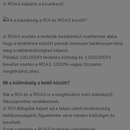
A ROAS képlete a következő:
A ROAS esetén a hirdetők betekintést nyerhetnek abba,
hogy a hirdetésre költött pénzük mennyire hatékonyan térül
meg a reklámköltséghez képest.
Például 100.000Ft hirdetési költség és 1.000.000Ft
bevétel esetén a ROAS 1000% vagyis tízszeres
megtérülést jelez.
Mi a különbség a kettő között?
Bár a ROI és a ROAS is a megtérülést méri, különböző
fókuszponttal rendelkeznek.
A ROI átfogóbb képet ad a teljes üzleti tevékenység
hatékonyságáról, figyelembe véve minden költséget és
bevételt.
Ezzel szemben a ROAS kizárólag a hirdetések