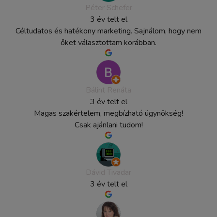
Péter Schefer
3 év telt el
Céltudatos és hatékony marketing. Sajnálom, hogy nem
őket választottam korábban.
Bálint Renáta
3 év telt el
Magas szakértelem, megbízható ügynökség!
Csak ajánlani tudom!
Dávid Tivadar
3 év telt el