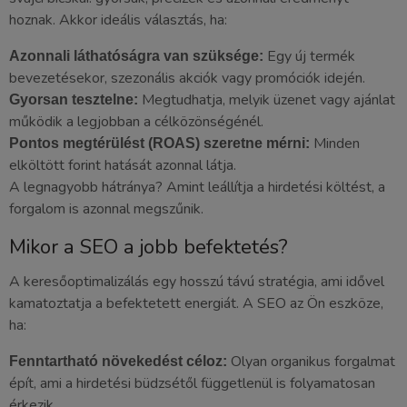
hoznak. Akkor ideális választás, ha:
Egy új termék
Azonnali láthatóságra van szüksége:
bevezetésekor, szezonális akciók vagy promóciók idején.
Megtudhatja, melyik üzenet vagy ajánlat
Gyorsan tesztelne:
működik a legjobban a célközönségénél.
Minden
Pontos megtérülést (ROAS) szeretne mérni:
elköltött forint hatását azonnal látja.
A legnagyobb hátránya? Amint leállítja a hirdetési költést, a
forgalom is azonnal megszűnik.
Mikor a SEO a jobb befektetés?
A keresőoptimalizálás egy hosszú távú stratégia, ami idővel
kamatoztatja a befektetett energiát. A SEO az Ön eszköze,
ha:
Olyan organikus forgalmat
Fenntartható növekedést céloz:
épít, ami a hirdetési büdzsétől függetlenül is folyamatosan
érkezik.