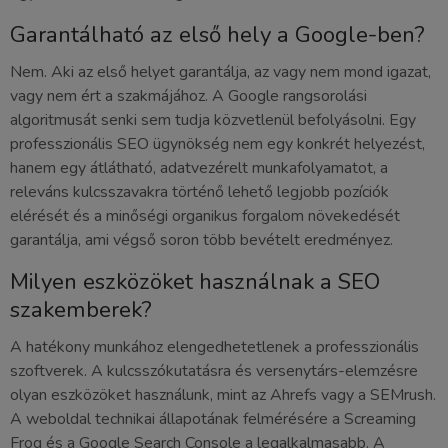
Garantálható az első hely a Google-ben?
Nem. Aki az első helyet garantálja, az vagy nem mond igazat,
vagy nem ért a szakmájához. A Google rangsorolási
algoritmusát senki sem tudja közvetlenül befolyásolni. Egy
professzionális SEO ügynökség nem egy konkrét helyezést,
hanem egy átlátható, adatvezérelt munkafolyamatot, a
releváns kulcsszavakra történő lehető legjobb pozíciók
elérését és a minőségi organikus forgalom növekedését
garantálja, ami végső soron több bevételt eredményez.
Milyen eszközöket használnak a SEO
szakemberek?
A hatékony munkához elengedhetetlenek a professzionális
szoftverek. A kulcsszókutatásra és versenytárs-elemzésre
olyan eszközöket használunk, mint az Ahrefs vagy a SEMrush.
A weboldal technikai állapotának felmérésére a Screaming
Frog és a Google Search Console a legalkalmasabb. A