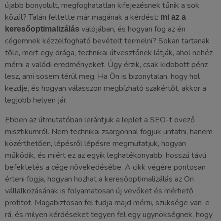
újabb bonyolult, megfoghatatlan kifejezésnek tűnik a sok
közül? Talán feltette már magának a kérdést:
mi az a
valójában, és hogyan fog az én
keresőoptimalizálás
cégemnek kézzelfogható bevételt termelni? Sokan tartanak
tőle, mert egy drága, technikai útvesztőnek látják, ahol nehéz
mérni a valódi eredményeket. Úgy érzik, csak kidobott pénz
lesz, ami sosem térül meg. Ha Ön is bizonytalan, hogy hol
kezdje, és hogyan válasszon megbízható szakértőt, akkor a
legjobb helyen jár.
Ebben az útmutatóban lerántjuk a leplet a SEO-t övező
misztikumról. Nem technikai zsargonnal fogjuk untatni, hanem
közérthetően, lépésről lépésre megmutatjuk, hogyan
működik, és miért ez az egyik leghatékonyabb, hosszú távú
befektetés a cége növekedésébe. A cikk végére pontosan
érteni fogja, hogyan hozhat a keresőoptimalizálás az Ön
vállalkozásának is folyamatosan új vevőket és mérhető
profitot. Magabiztosan fel tudja majd mérni, szüksége van-e
rá, és milyen kérdéseket tegyen fel egy ügynökségnek, hogy