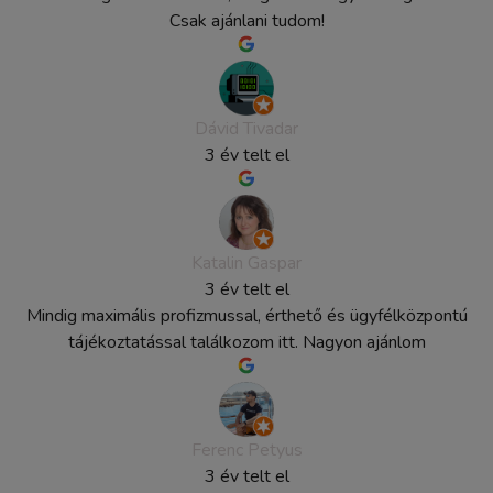
Csak ajánlani tudom!
Dávid Tivadar
3 év telt el
Katalin Gaspar
3 év telt el
Mindig maximális profizmussal, érthető és ügyfélközpontú
tájékoztatással találkozom itt. Nagyon ajánlom
Ferenc Petyus
3 év telt el