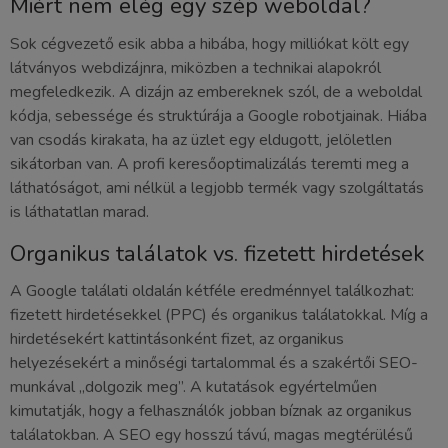
Miért nem elég egy szép weboldal?
Sok cégvezető esik abba a hibába, hogy milliókat költ egy
látványos webdizájnra, miközben a technikai alapokról
megfeledkezik. A dizájn az embereknek szól, de a weboldal
kódja, sebessége és struktúrája a Google robotjainak. Hiába
van csodás kirakata, ha az üzlet egy eldugott, jelöletlen
sikátorban van. A profi keresőoptimalizálás teremti meg a
láthatóságot, ami nélkül a legjobb termék vagy szolgáltatás
is láthatatlan marad.
Organikus találatok vs. fizetett hirdetések
A Google találati oldalán kétféle eredménnyel találkozhat:
fizetett hirdetésekkel (PPC) és organikus találatokkal. Míg a
hirdetésekért kattintásonként fizet, az organikus
helyezésekért a minőségi tartalommal és a szakértői SEO-
munkával „dolgozik meg”. A kutatások egyértelműen
kimutatják, hogy a felhasználók jobban bíznak az organikus
találatokban. A SEO egy hosszú távú, magas megtérülésű