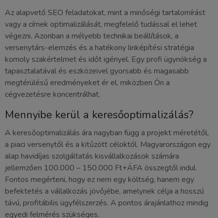
Az alapvető SEO feladatokat, mint a minőségi tartalomírást
vagy a címek optimalizálását, megfelelő tudással el lehet
végezni. Azonban a mélyebb technikai beállítások, a
versenytárs-elemzés és a hatékony linképítési stratégia
komoly szakértelmet és időt igényel. Egy profi ügynökség a
tapasztalatával és eszközeivel gyorsabb és magasabb
megtérülésű eredményeket ér el, miközben Ön a
cégvezetésre koncentrálhat.
Mennyibe kerül a keresőoptimalizálás?
A keresőoptimalizálás ára nagyban függ a projekt méretétől,
a piaci versenytől és a kitűzött céloktól. Magyarországon egy
alap havidíjas szolgáltatás kisvállalkozások számára
jellemzően 100.000 – 150.000 Ft+ÁFA összegtől indul.
Fontos megérteni, hogy ez nem egy költség, hanem egy
befektetés a vállalkozás jövőjébe, amelynek célja a hosszú
távú, profitábilis ügyfélszerzés. A pontos árajánlathoz mindig
egyedi felmérés szükséges.