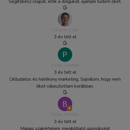
Segítőkész csapat, értik a dolgukat, ajánlani tudom őket.
Viharos Ottó
3 év telt el
Péter Schefer
3 év telt el
Céltudatos és hatékony marketing. Sajnálom, hogy nem
őket választottam korábban.
Bálint Renáta
3 év telt el
Magas szakértelem, megbízható ügynökség!