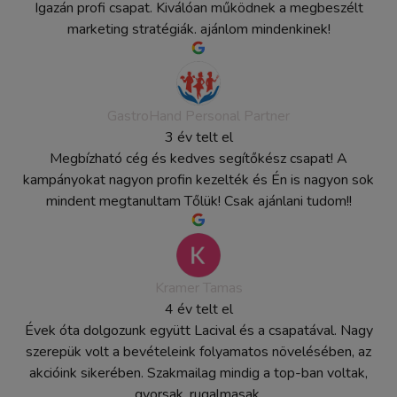
Igazán profi csapat. Kiválóan működnek a megbeszélt
marketing stratégiák. ajánlom mindenkinek!
GastroHand Personal Partner
3 év telt el
Megbízható cég és kedves segítőkész csapat! A
kampányokat nagyon profin kezelték és Én is nagyon sok
mindent megtanultam Tőlük! Csak ajánlani tudom!!
Kramer Tamas
4 év telt el
Évek óta dolgozunk együtt Lacival és a csapatával. Nagy
szerepük volt a bevételeink folyamatos növelésében, az
akcióink sikerében. Szakmailag mindig a top-ban voltak,
gyorsak, rugalmasak.