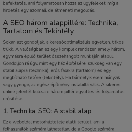
befektetés, ami folyamatosan hozza az ügyfeleket, míg a
hirdetés egy azonnali, de átmeneti megoldás.
A SEO három alappillére: Technika,
Tartalom és Tekintély
Sokan azt gondolják, a keresőoptimalizálás egyetlen, titkos
trükk. A valóságban ez egy komplex rendszer, amely három,
egymásra épülő terület összehangolt munkáján alapul.
Gondoljon rá úgy, mint egy ház építésére: szükség van egy
stabil alapra (technika), erős falakra (tartalom) és egy
megbízható tetőre (tekintély). Ha bármelyik elem hiányzik
vagy gyenge, az egész építmény instabillá válik. A sikeres
online jelenlét kulcsa e három pillér együttes és folyamatos
erősítése.
1. Technikai SEO: A stabil alap
Ez a weboldal motorházteteje alatti terület, ami a
felhasználók számára láthatatlan, de a Google számára