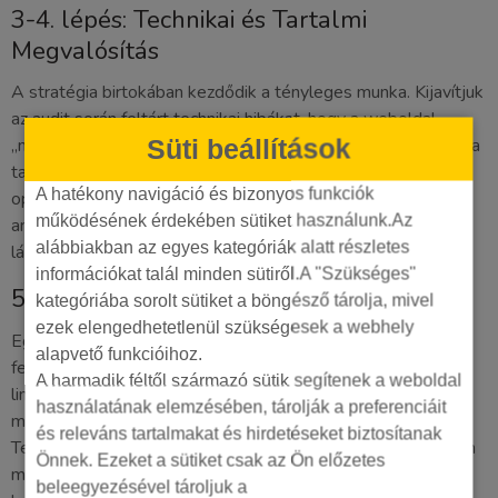
3-4. lépés: Technikai és Tartalmi
Megvalósítás
A stratégia birtokában kezdődik a tényleges munka. Kijavítjuk
az audit során feltárt technikai hibákat, hogy a weboldal
Süti beállítások
„motorja” tökéletesen működjön a Google számára. Ezután a
tartalom kerül a fókuszba. Kidolgozzuk a tartalomstratégiát,
A hatékony navigáció és bizonyos funkciók
optimalizáljuk a meglévő oldalakat, és új, releváns, szakértői
működésének érdekében sütiket használunk.Az
anyagokat hozunk létre, amelyek valódi értéket nyújtanak a
alábbiakban az egyes kategóriák alatt részletes
látogatóknak és választ adnak a kérdéseikre.
információkat talál minden sütiről.A "Szükséges"
5-6. lépés: Linképítés és Eredménymérés
kategóriába sorolt sütiket a böngésző tárolja, mivel
ezek elengedhetetlenül szükségesek a webhely
Egy technikailag rendben lévő, minőségi tartalommal
alapvető funkcióihoz.
feltöltött weboldalnak hitelességre van szüksége. Ezt a
A harmadik féltől származó sütik segítenek a weboldal
linképítés segítségével érjük el, amely során releváns,
használatának elemzésében, tárolják a preferenciáit
megbízható oldalakról szerzünk hivatkozásokat.
és releváns tartalmakat és hirdetéseket biztosítanak
Természetesen mindent mérünk, ami mérhető: folyamatosan
Önnek. Ezeket a sütiket csak az Ön előzetes
monitorozzuk a helyezéseket, a weboldal forgalmát és a
beleegyezésével tároljuk a