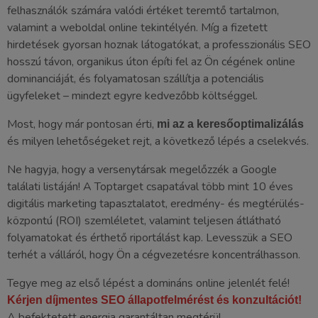
felhasználók számára valódi értéket teremtő tartalmon,
valamint a weboldal online tekintélyén. Míg a fizetett
hirdetések gyorsan hoznak látogatókat, a professzionális SEO
hosszú távon, organikus úton építi fel az Ön cégének online
dominanciáját, és folyamatosan szállítja a potenciális
ügyfeleket – mindezt egyre kedvezőbb költséggel.
Most, hogy már pontosan érti,
mi az a keresőoptimalizálás
és milyen lehetőségeket rejt, a következő lépés a cselekvés.
Ne hagyja, hogy a versenytársak megelőzzék a Google
találati listáján! A Toptarget csapatával több mint 10 éves
digitális marketing tapasztalatot, eredmény- és megtérülés-
központú (ROI) szemléletet, valamint teljesen átlátható
folyamatokat és érthető riportálást kap. Levesszük a SEO
terhét a válláról, hogy Ön a cégvezetésre koncentrálhasson.
Tegye meg az első lépést a domináns online jelenlét felé!
Kérjen díjmentes SEO állapotfelmérést és konzultációt!
A befektetett energia garantáltan megtérül.