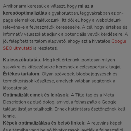
Amikor arra keressük a választ, hogy
mi az a
a gyakorlatban, leggyakrabban az on-
keresőoptimalizálás
page elemekkel találkozunk. Itt dől el, hogy a weboldalunk
releváns-e a felhasználók kereséseire. A cél, hogy értékes és
informatív válaszokat adjunk a potenciális vevők kérdéseire. A
jól felépített tartalom alapvető, ahogy azt a hivatalos
Google
SEO útmutató
is részletezi.
Meg kell értenünk, pontosan milyen
Kulcsszókutatás:
szavakra és kifejezésekre keresnek a célcsoportunk tagjai.
Olyan szövegek, blogbejegyzések és
Értékes tartalom:
termékleírások készítése, amelyek valóban segítenek a
látogatónak.
A Title tag és a Meta
Optimalizált címek és leírások:
Description az első dolog, amivel a felhasználó a Google
találati listáján találkozik. Ennek kattintásra ösztönzőnek kell
lennie.
A releváns képek
Képek optimalizálása és belső linkek:
és a témába vágó belső hivatkozások javítják a felhasználói