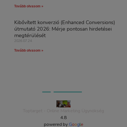
Tovább olvasom »
Kibővített konverzió (Enhanced Conversions)
útmutató 2026: Mérje pontosan hirdetései
megtérülését
2026.07.24.
Tovább olvasom »
Ügyfeleink véleménye
Toptarget - Online Marketing Ügynökség
4.8
powered by
G
o
o
g
l
e