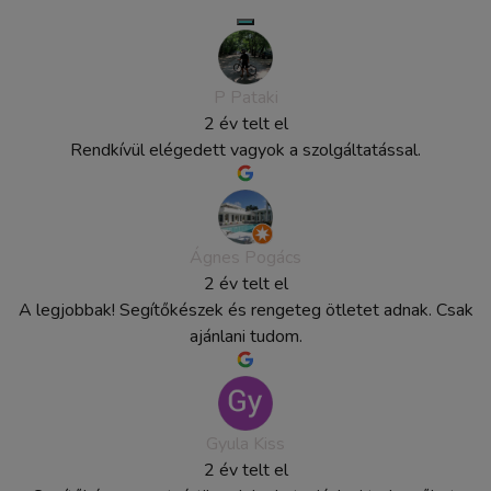
P Pataki
2 év telt el
Rendkívül elégedett vagyok a szolgáltatással.
Ágnes Pogács
2 év telt el
A legjobbak! Segítőkészek és rengeteg ötletet adnak. Csak
ajánlani tudom.
Gyula Kiss
2 év telt el