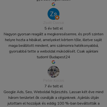
Zsolt Csicsai
5 év telt el
Nagyon gyorsan reagált a megkeresésemre, és profi szinten
helyre hozta a hibákat, amelyeket kértem tőle, illetve saját
maga beállitott mindent, ami számomra hatékonyabbá,
gyorsabbá tette a weboldal müködését. Csak ajánlani
tudom! Budapest24
Peter Kocsis
7 év telt el
Google Ads, Seo, Weboldal fejlesztés. Lassan két éve mind
három területet ők csinálják a cégünknek. Ajánlás útján
jutottam el hozzájuk és eddig 100 %-ban beváltották a