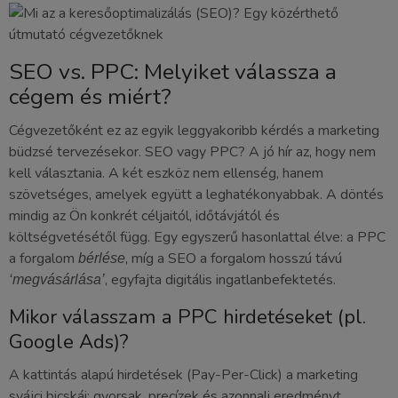
SEO vs. PPC: Melyiket válassza a
cégem és miért?
Cégvezetőként ez az egyik leggyakoribb kérdés a marketing
büdzsé tervezésekor. SEO vagy PPC? A jó hír az, hogy nem
kell választania. A két eszköz nem ellenség, hanem
szövetséges, amelyek együtt a leghatékonyabbak. A döntés
mindig az Ön konkrét céljaitól, időtávjától és
költségvetésétől függ. Egy egyszerű hasonlattal élve: a PPC
a forgalom
, míg a SEO a forgalom hosszú távú
bérlése
, egyfajta digitális ingatlanbefektetés.
‘megvásárlása’
Mikor válasszam a PPC hirdetéseket (pl.
Google Ads)?
A kattintás alapú hirdetések (Pay-Per-Click) a marketing
svájci bicskái: gyorsak, precízek és azonnali eredményt