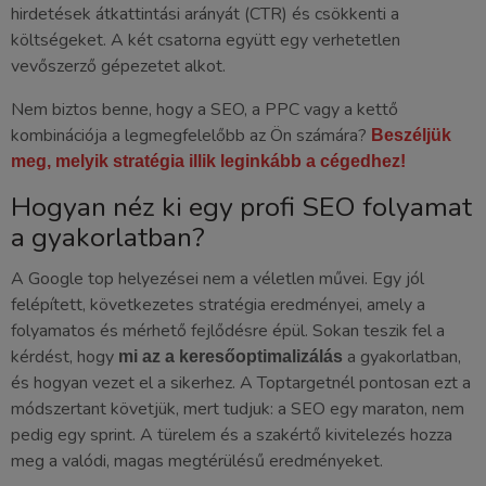
hirdetések átkattintási arányát (CTR) és csökkenti a
költségeket. A két csatorna együtt egy verhetetlen
vevőszerző gépezetet alkot.
Nem biztos benne, hogy a SEO, a PPC vagy a kettő
kombinációja a legmegfelelőbb az Ön számára?
Beszéljük
meg, melyik stratégia illik leginkább a cégedhez!
Hogyan néz ki egy profi SEO folyamat
a gyakorlatban?
A Google top helyezései nem a véletlen művei. Egy jól
felépített, következetes stratégia eredményei, amely a
folyamatos és mérhető fejlődésre épül. Sokan teszik fel a
kérdést, hogy
a gyakorlatban,
mi az a keresőoptimalizálás
és hogyan vezet el a sikerhez. A Toptargetnél pontosan ezt a
módszertant követjük, mert tudjuk: a SEO egy maraton, nem
pedig egy sprint. A türelem és a szakértő kivitelezés hozza
meg a valódi, magas megtérülésű eredményeket.