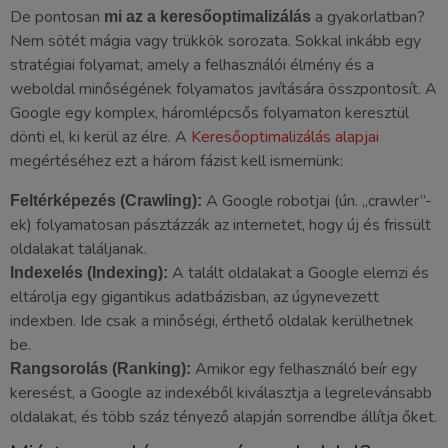
De pontosan
a gyakorlatban?
mi az a keresőoptimalizálás
Nem sötét mágia vagy trükkök sorozata. Sokkal inkább egy
stratégiai folyamat, amely a felhasználói élmény és a
weboldal minőségének folyamatos javítására összpontosít. A
Google egy komplex, háromlépcsős folyamaton keresztül
dönti el, ki kerül az élre. A
Keresőoptimalizálás alapjai
megértéséhez ezt a három fázist kell ismernünk:
A Google robotjai (ún. „crawler”-
Feltérképezés (Crawling):
ek) folyamatosan pásztázzák az internetet, hogy új és frissült
oldalakat találjanak.
A talált oldalakat a Google elemzi és
Indexelés (Indexing):
eltárolja egy gigantikus adatbázisban, az úgynevezett
indexben. Ide csak a minőségi, érthető oldalak kerülhetnek
be.
Amikor egy felhasználó beír egy
Rangsorolás (Ranking):
keresést, a Google az indexéből kiválasztja a legrelevánsabb
oldalakat, és több száz tényező alapján sorrendbe állítja őket.