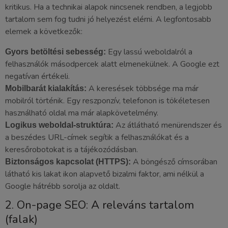
kritikus. Ha a technikai alapok nincsenek rendben, a legjobb
tartalom sem fog tudni jó helyezést elérni. A legfontosabb
elemek a következők:
Egy lassú weboldalról a
Gyors betöltési sebesség:
felhasználók másodpercek alatt elmenekülnek. A Google ezt
negatívan értékeli.
A keresések többsége ma már
Mobilbarát kialakítás:
mobilról történik. Egy reszponzív, telefonon is tökéletesen
használható oldal ma már alapkövetelmény.
Az átlátható menürendszer és
Logikus weboldal-struktúra:
a beszédes URL-címek segítik a felhasználókat és a
keresőrobotokat is a tájékozódásban.
A böngésző címsorában
Biztonságos kapcsolat (HTTPS):
látható kis lakat ikon alapvető bizalmi faktor, ami nélkül a
Google hátrébb sorolja az oldalt.
2. On-page SEO: A releváns tartalom
(falak)