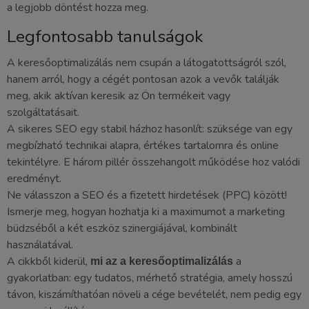
a legjobb döntést hozza meg.
Legfontosabb tanulságok
A keresőoptimalizálás nem csupán a látogatottságról szól,
hanem arról, hogy a cégét pontosan azok a vevők találják
meg, akik aktívan keresik az Ön termékeit vagy
szolgáltatásait.
A sikeres SEO egy stabil házhoz hasonlít: szüksége van egy
megbízható technikai alapra, értékes tartalomra és online
tekintélyre. E három pillér összehangolt működése hoz valódi
eredményt.
Ne válasszon a SEO és a fizetett hirdetések (PPC) között!
Ismerje meg, hogyan hozhatja ki a maximumot a marketing
büdzséből a két eszköz szinergiájával, kombinált
használatával.
A cikkből kiderül,
a
mi az a keresőoptimalizálás
gyakorlatban: egy tudatos, mérhető stratégia, amely hosszú
távon, kiszámíthatóan növeli a cége bevételét, nem pedig egy