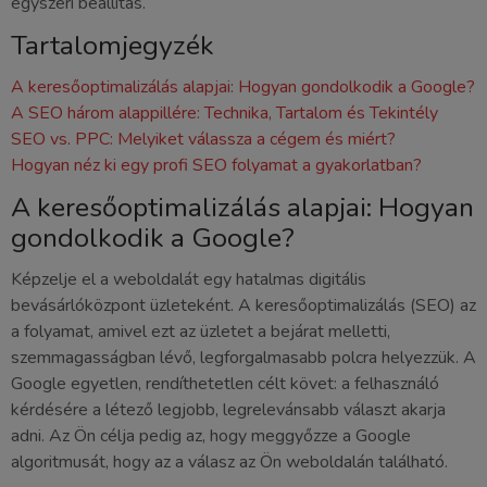
egyszeri beállítás.
Tartalomjegyzék
A keresőoptimalizálás alapjai: Hogyan gondolkodik a Google?
A SEO három alappillére: Technika, Tartalom és Tekintély
SEO vs. PPC: Melyiket válassza a cégem és miért?
Hogyan néz ki egy profi SEO folyamat a gyakorlatban?
A keresőoptimalizálás alapjai: Hogyan
gondolkodik a Google?
Képzelje el a weboldalát egy hatalmas digitális
bevásárlóközpont üzleteként. A keresőoptimalizálás (SEO) az
a folyamat, amivel ezt az üzletet a bejárat melletti,
szemmagasságban lévő, legforgalmasabb polcra helyezzük. A
Google egyetlen, rendíthetetlen célt követ: a felhasználó
kérdésére a létező legjobb, legrelevánsabb választ akarja
adni. Az Ön célja pedig az, hogy meggyőzze a Google
algoritmusát, hogy az a válasz az Ön weboldalán található.