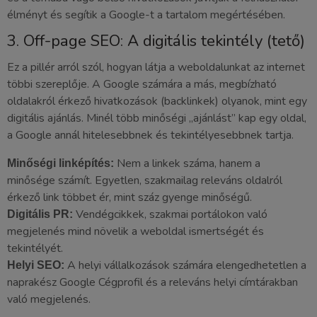
élményt és segítik a Google-t a tartalom megértésében.
3. Off-page SEO: A digitális tekintély (tető)
Ez a pillér arról szól, hogyan látja a weboldalunkat az internet
többi szereplője. A Google számára a más, megbízható
oldalakról érkező hivatkozások (backlinkek) olyanok, mint egy
digitális ajánlás. Minél több minőségi „ajánlást” kap egy oldal,
a Google annál hitelesebbnek és tekintélyesebbnek tartja.
Nem a linkek száma, hanem a
Minőségi linképítés:
minősége számít. Egyetlen, szakmailag releváns oldalról
érkező link többet ér, mint száz gyenge minőségű.
Vendégcikkek, szakmai portálokon való
Digitális PR:
megjelenés mind növelik a weboldal ismertségét és
tekintélyét.
A helyi vállalkozások számára elengedhetetlen a
Helyi SEO:
naprakész Google Cégprofil és a releváns helyi címtárakban
való megjelenés.