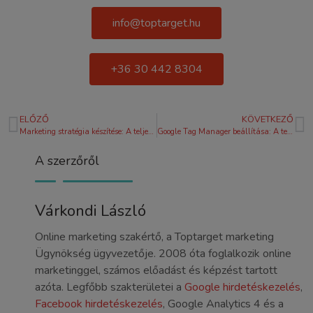
info@toptarget.hu
+36 30 442 8304
ELŐZŐ
KÖVETKEZŐ
Marketing stratégia készítése: A teljes útmutató a sikeres növekedéshez
Google Tag Manager beállítása: A teljes útmutató lépésről lépésre
A szerzőről
Várkondi László
Online marketing szakértő, a Toptarget marketing
Ügynökség ügyvezetője. 2008 óta foglalkozik online
marketinggel, számos előadást és képzést tartott
azóta. Legfőbb szakterületei a
Google hirdetéskezelés
,
Facebook hirdetéskezelés
, Google Analytics 4 és a