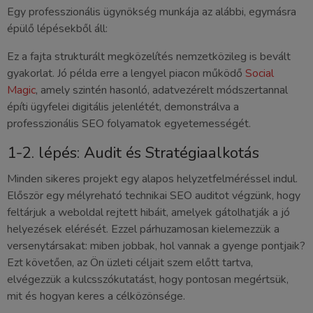
Egy professzionális ügynökség munkája az alábbi, egymásra
épülő lépésekből áll:
Ez a fajta strukturált megközelítés nemzetközileg is bevált
gyakorlat. Jó példa erre a lengyel piacon működő
Social
Magic
, amely szintén hasonló, adatvezérelt módszertannal
építi ügyfelei digitális jelenlétét, demonstrálva a
professzionális SEO folyamatok egyetemességét.
1-2. lépés: Audit és Stratégiaalkotás
Minden sikeres projekt egy alapos helyzetfelméréssel indul.
Először egy mélyreható technikai SEO auditot végzünk, hogy
feltárjuk a weboldal rejtett hibáit, amelyek gátolhatják a jó
helyezések elérését. Ezzel párhuzamosan kielemezzük a
versenytársakat: miben jobbak, hol vannak a gyenge pontjaik?
Ezt követően, az Ön üzleti céljait szem előtt tartva,
elvégezzük a kulcsszókutatást, hogy pontosan megértsük,
mit és hogyan keres a célközönsége.