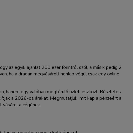
y az egyik ajánlat 200 ezer forintról szól, a másik pedig 2
van, ha a drágán megvásárolt honlap végül csak egy online
sson, hanem egy valóban megtérülő üzleti eszközt. Részletes
kítják a 2026-os árakat. Megmutatjuk, mit kap a pénzéért a
t vásárol a cégének.
udatosan tervezheti meg a költségeket.