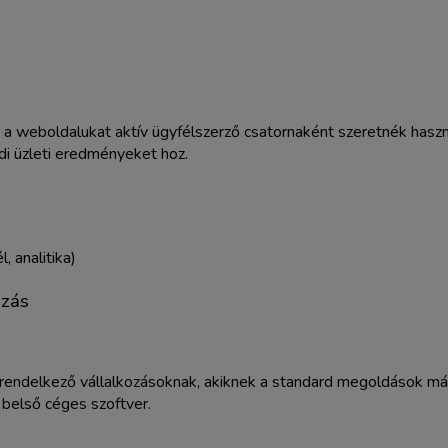
 weboldalukat aktív ügyfélszerző csatornaként szeretnék használ
di üzleti eredményeket hoz.
, analitika)
azás
rendelkező vállalkozásoknak, akiknek a standard megoldások már 
 belső céges szoftver.