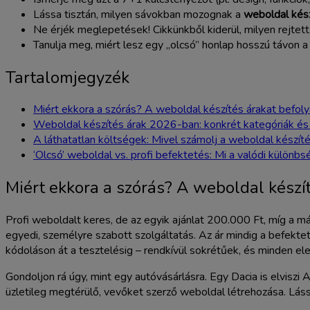
Lássa tisztán, milyen sávokban mozognak a
weboldal kés
Ne érjék meglepetések! Cikkünkből kiderül, milyen rejtett, 
Tanulja meg, miért lesz egy „olcsó” honlap hosszú távon 
Tartalomjegyzék
Miért ekkora a szórás? A weboldal készítés árakat befol
Weboldal készítés árak 2026-ban: konkrét kategóriák és
A láthatatlan költségek: Mivel számolj a weboldal készíté
‘Olcsó’ weboldal vs. profi befektetés: Mi a valódi különbs
Miért ekkora a szórás? A weboldal készí
Profi weboldalt keres, de az egyik ajánlat 200.000 Ft, míg a 
egyedi, személyre szabott szolgáltatás. Az ár mindig a befekte
kódoláson át a tesztelésig – rendkívül sokrétűek, és minden el
Gondoljon rá úgy, mint egy autóvásárlásra. Egy Dacia is elvisz
üzletileg megtérülő, vevőket szerző weboldal létrehozása. Lá