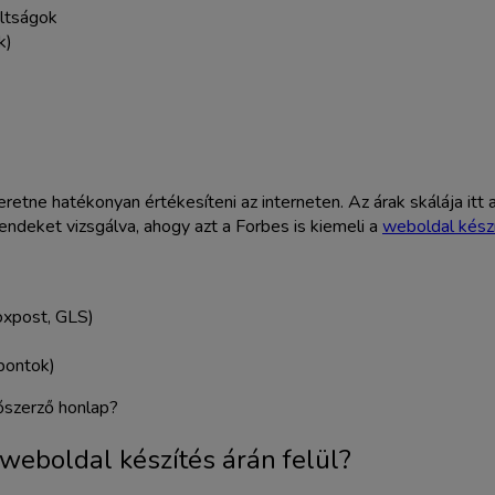
ultságok
k)
szeretne hatékonyan értékesíteni az interneten. Az árak skálája it
ndeket vizsgálva, ahogy azt a Forbes is kiemeli a
weboldal kész
Foxpost, GLS)
pontok)
 weboldal készítés árán felül?