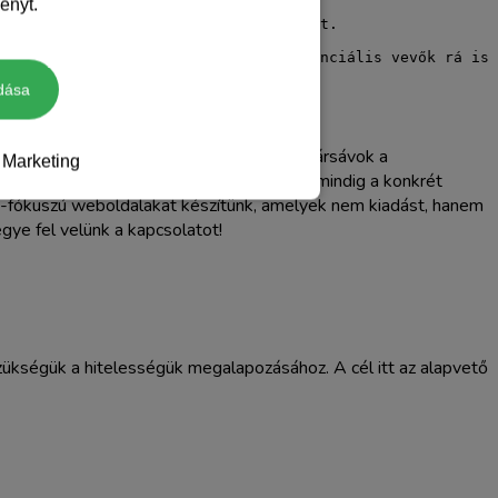
ényt.
 amelyek megszólítják a célközönséget.

dása
skálán mozognak. Az alábbi kategóriák és ársávok a
Marketing
nden projekt egyedi. A végleges költséget mindig a konkrét
lés-fókuszú weboldalakat készítünk, amelyek nem kiadást, hanem
ye fel velünk a kapcsolatot!
zükségük a hitelességük megalapozásához. A cél itt az alapvető