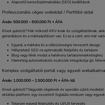
Alapvető keresőoptimalizálási (SEO) beállítások
Professzionális céges weboldal / Portfólió oldal
Ársáv: 500.000 – 900.000 Ft + ÁFA
Kinek ajánlott?
Már működő KKV-knak és szolgáltatóknak, akik a
generáláson és a márkaépítésen van. Ez az a szint, ami már való
Egyedi, a márkára és a célközönségre tervezett design
Mélyreható SEO-ra optimalizált felépítés és tartalom
Blog vagy hírek modul a hatékony tartalommarketinghez
Marketing automatizációs eszközök integrációja (pl. hírlevél
Komplex szolgáltatói portál vagy egyedi webalkalm
Ársáv: 1.000.000 – 2.500.000 Ft + ÁFA-tól
Kinek ajánlott?
Nagyobb cégeknek és speciális üzleti modellel 
oktatási platform, egy összetett foglalási rendszer vagy egyedi
Teljesen egyedi fejlesztés és UI/UX tervezés