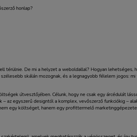
térülnie. De mi a helyzet a weboldallal? Hogyan lehetséges, hog
 szélesebb skálán mozognak, és a legnagyobb félelem jogos: mi 
t költségek útvesztőjében. Célunk, hogy ne csak egy árcédulát lá
 – az egyszerű designtól a komplex, vevőszerző funkciókig – ala
l nem egy költséget, hanem egy profittermelő marketinggépezete
k, szakértelem), amelyek meghatározzák a végösszeget, és így t