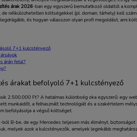
zítés árak 2026
-ban egy egyszerű bemutatkozó oldaltól a kompl
de nélkülözhetetlen költségekkel (pl. domain, tárhely) kell számoln
a legdrágább, és hogyan válasszon olyan profi megoldást, ami kö
yásoló 7+1 kulcstényező
 ársávok
s árán felül?
ég?
tés árakat befolyoló 7+1 kulcstényező
másik 2.500.000 Ft? A hatalmas különbség oka egyszerű: egy web
tett munkaidőt, a felhasznált technológiát és a szakértelem mély
em befolyásolja a végső költséget.
i A-ból B-be, de egy Mercedes teljesen más élményt, biztonságot
ssuk, melyek azok a kulcstényezők, amelyek leginkább meghatáro