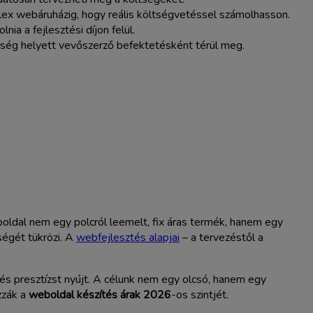
ex webáruházig, hogy reális költségvetéssel számolhasson.
ia a fejlesztési díjon felül.
ltség helyett vevőszerző befektetésként térül meg.
oldal nem egy polcról leemelt, fix áras termék, hanem egy
ségét tükrözi. A
webfejlesztés alapjai
– a tervezéstől a
 és presztízst nyújt. A célunk nem egy olcsó, hanem egy
zzák a
weboldal készítés árak 2026
-os szintjét.