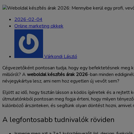
2026-02-04
Online marketing cikkek
Várkondi László
Cégvezetőként pontosan tudja, hogy egy befektetésnek meg kell 
millióról? A
weboldal készítés árak 2026
-ban minden eddiginél
névjegykártya lesz, ami nem hoz egyetlen új vevőt sem?
Eljött az idő, hogy tisztán lásson a ködös ígéretek és a rejtet
útmutatónkból pontosan meg fogja érteni, hogy milyen tényezők
különböző árszinteken, és segítünk olyan döntést hozni, amive
A legfontosabb tudnivalók röviden
Ismerje meg azt a 7+1 kulcstényezőt (pl. design, funkció