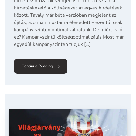
hirdetéssorozatok szintjén is el tudta osztani a
hirdetéskezelő a költségeket az egyes hirdetések
között. Tavaly már béta verzióban megjelent az
újítás, azonban mostanra élesedett – ezentúl csak
kampány szinten optimalizálhatunk. De miért is jó
ez? Kampányszintű költségoptimalizálás Most már
egyedül kampányszinten tudjuk […]
Continue Reading