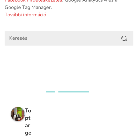
Facebook hirdetéskezelés
, Google Analytics 4 és a
Google Tag Manager.
További információ
Ügyfeleink véleménye
To
pt
ar
ge