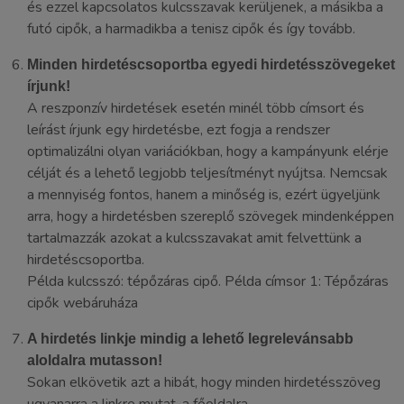
és ezzel kapcsolatos kulcsszavak kerüljenek, a másikba a
futó cipők, a harmadikba a tenisz cipők és így tovább.
Minden hirdetéscsoportba egyedi hirdetésszövegeket
írjunk!
A reszponzív hirdetések esetén minél több címsort és
leírást írjunk egy hirdetésbe, ezt fogja a rendszer
optimalizálni olyan variációkban, hogy a kampányunk elérje
célját és a lehető legjobb teljesítményt nyújtsa. Nemcsak
a mennyiség fontos, hanem a minőség is, ezért ügyeljünk
arra, hogy a hirdetésben szereplő szövegek mindenképpen
tartalmazzák azokat a kulcsszavakat amit felvettünk a
hirdetéscsoportba.
Példa kulcsszó: tépőzáras cipő. Példa címsor 1: Tépőzáras
cipők webáruháza
A hirdetés linkje mindig a lehető legrelevánsabb
aloldalra mutasson!
Sokan elkövetik azt a hibát, hogy minden hirdetésszöveg