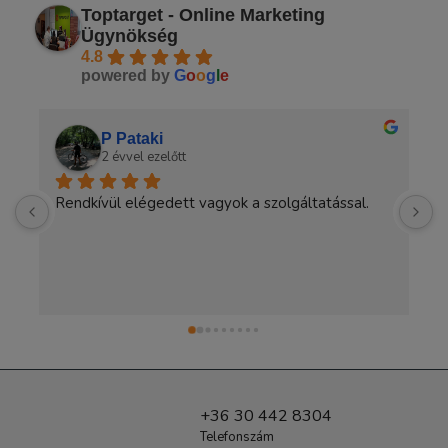
Toptarget - Online Marketing
Ügynökség
4.8
powered by
G
o
o
g
l
e
P Pataki
Á
2 évvel ezelőtt
2 
Rendkívül elégedett vagyok a szolgáltatással.
A legjob
adnak. C
+36 30 442 8304
Telefonszám