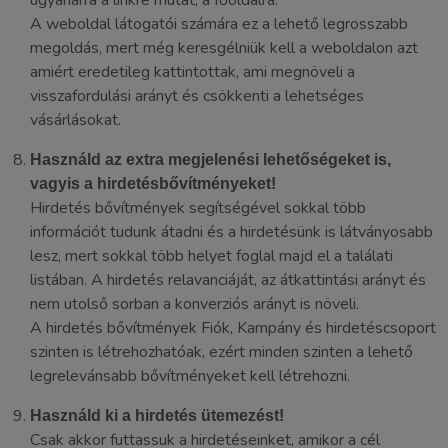
ugyanarra a linkre mutat, a főoldalra.
A weboldal látogatói számára ez a lehető legrosszabb
megoldás, mert még keresgélniük kell a weboldalon azt
amiért eredetileg kattintottak, ami megnöveli a
visszafordulási arányt és csökkenti a lehetséges
vásárlásokat.
Használd az extra megjelenési lehetőségeket is,
vagyis a hirdetésbővítményeket!
Hirdetés bővítmények segítségével sokkal több
információt tudunk átadni és a hirdetésünk is látványosabb
lesz, mert sokkal több helyet foglal majd el a találati
listában. A hirdetés relavanciáját, az átkattintási arányt és
nem utolső sorban a konverziós arányt is növeli.
A hirdetés bővítmények Fiók, Kampány és hirdetéscsoport
szinten is létrehozhatóak, ezért minden szinten a lehető
legrelevánsabb bővítményeket kell létrehozni.
Használd ki a hirdetés ütemezést!
Csak akkor futtassuk a hirdetéseinket, amikor a cél