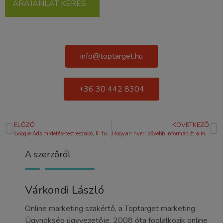
ÁRAJÁNLAT KÉRÉS
info@toptarget.hu
+36 30 442 8304
ELŐZŐ
KÖVETKEZŐ
Google Ads hirdetés-testreszabó, IF funkció
Hogyan nyerj bővebb információt a minőségi mutató segítségével?
A szerzőről
Várkondi László
Online marketing szakértő, a Toptarget marketing
Ügynökség ügyvezetője. 2008 óta foglalkozik online