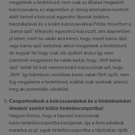
megjelenik a hirdetésed, nem csak az általad megadott
kulcsszavakra, ez alapvetően jó dolog amenyiben kontroll
alatt tartod a kulcsszó egyezési típusok tudatos
használatával és a kizáró kulcsszavakkal.Példa: felvetted a
„barna cipő” kifejezés egyezésű kulcsszót, ami alapvetően
jó lehet, mert ha valaki arra keres, hogy: menő barna cípő,
vagy barna cipő webshop akkor megjelenik a hirdetésed,
de tegyük fel hogy csak női cipőket árulsz így nem
szeretnél megjelenni ha valaki beírja, hogy „férfi barna
cipő” tehát fel kell venned kizáró kulcsszónak azt, hogy
„férfi” így bármilyen verzióban keres valaki férfi cipőt, nem
fog megjelenni a hirdetésed, ezáltal csak azoknak jelensz
meg aki potenciális vásárlód.
Csoportosítsuk a kulcsszavainkat és a hirdetéseinket
témakör szerint külön hirdetéscsoportba!
Nagyon fontos, hogy a hasonló kulcsszavak
külön hirdetéscsoportba kerüljenek, így a fenti példánál
maradva az pl: egyik hirdetéscsoportba a tépőzáras cipők