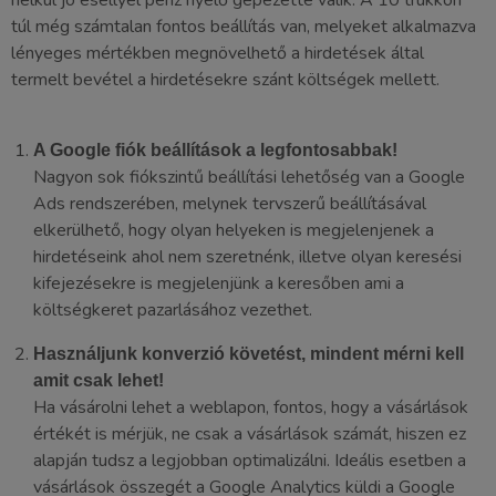
nélkül jó eséllyel pénz nyelő gépezetté válik. A 10 trükkön
túl még számtalan fontos beállítás van, melyeket alkalmazva
lényeges mértékben megnövelhető a hirdetések által
termelt bevétel a hirdetésekre szánt költségek mellett.
A Google fiók beállítások a legfontosabbak!
Nagyon sok fiókszintű beállítási lehetőség van a Google
Ads rendszerében, melynek tervszerű beállításával
elkerülhető, hogy olyan helyeken is megjelenjenek a
hirdetéseink ahol nem szeretnénk, illetve olyan keresési
kifejezésekre is megjelenjünk a keresőben ami a
költségkeret pazarlásához vezethet.
Használjunk konverzió követést, mindent mérni kell
amit csak lehet!
Ha vásárolni lehet a weblapon, fontos, hogy a vásárlások
értékét is mérjük, ne csak a vásárlások számát, hiszen ez
alapján tudsz a legjobban optimalizálni. Ideális esetben a
vásárlások összegét a Google Analytics küldi a Google