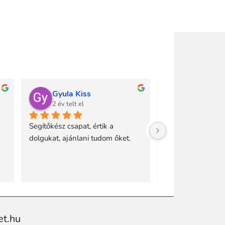
Gyula Kiss
Viharos O
2 év telt el
3 év telt el
Segítőkész csapat, értik a 
dolgukat, ajánlani tudom őket.
et.hu