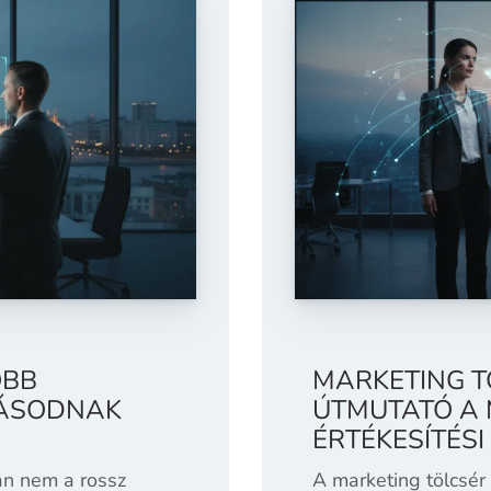
OBB
MARKETING T
ZÁSODNAK
ÚTMUTATÓ A
ÉRTÉKESÍTÉS
n nem a rossz
A marketing tölcsé