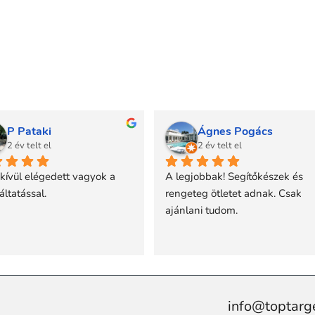
P Pataki
Ágnes Pogács
2 év telt el
2 év telt el
ívül elégedett vagyok a 
A legjobbak! Segítőkészek és 
áltatással.
rengeteg ötletet adnak. Csak 
ajánlani tudom.
info@toptarg