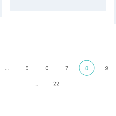
…
5
6
7
8
9
…
22