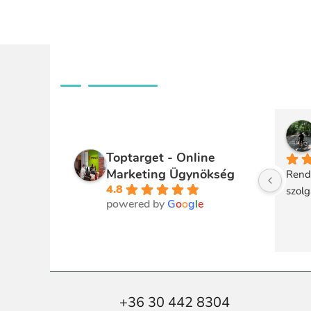
Ügyfeleink véleménye
Toptarget - Online
Marketing Ügynökség
Rendk
4.8
szolg
powered by
G
o
o
g
l
e
+36 30 442 8304