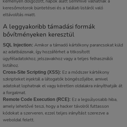
keményen dolgozott, napok alatt semmivé válhatnak a
keresőmotorok büntetései és a találati listáról való
eltávolítás miatt.
A leggyakoribb támadási formák
bővítményeken keresztül
Amikor a támadó kártékony parancsokat küld
SQL Injection:
az adatbázisnak, így hozzáférhet a titkosított
ügyféladatokhoz, jelszavakhoz vagy a teljes felhasználói
listához.
Ez a módszer kártékony
Cross-Site Scripting (XSS):
szkripteket injektál a látogatók böngészőjébe, amivel
adatokat lophatnak el vagy kéretlen oldalakra irányíthatják át
a forgalmat.
Ez a legsúlyosabb hiba,
Remote Code Execution (RCE):
amely lehetővé teszi, hogy a hacker távolról futtasson
kódokat a szerveren, ezzel teljes irányítást szerezve a
weboldal felett.