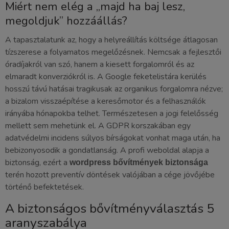
Miért nem elég a „majd ha baj lesz,
megoldjuk” hozzáállás?
A tapasztalatunk az, hogy a helyreállítás költsége átlagosan
tízszerese a folyamatos megelőzésnek. Nemcsak a fejlesztői
óradíjakról van szó, hanem a kiesett forgalomról és az
elmaradt konverziókról is. A Google feketelistára kerülés
hosszú távú hatásai tragikusak az organikus forgalomra nézve;
a bizalom visszaépítése a keresőmotor és a felhasználók
irányába hónapokba telhet. Természetesen a jogi felelősség
mellett sem mehetünk el. A GDPR korszakában egy
adatvédelmi incidens súlyos bírságokat vonhat maga után, ha
bebizonyosodik a gondatlanság. A profi weboldal alapja a
biztonság, ezért a
wordpress bővítmények biztonsága
terén hozott preventív döntések valójában a cége jövőjébe
történő befektetések.
A biztonságos bővítményválasztás 5
aranyszabálya