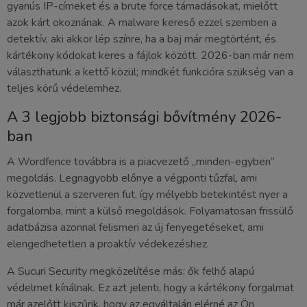
gyanús IP-címeket és a brute force támadásokat, mielőtt
azok kárt okoznának. A malware kereső ezzel szemben a
detektív, aki akkor lép színre, ha a baj már megtörtént, és
kártékony kódokat keres a fájlok között. 2026-ban már nem
választhatunk a kettő közül; mindkét funkcióra szükség van a
teljes körű védelemhez.
A 3 legjobb biztonsági bővítmény 2026-
ban
A Wordfence továbbra is a piacvezető „minden-egyben”
megoldás. Legnagyobb előnye a végponti tűzfal, ami
közvetlenül a szerveren fut, így mélyebb betekintést nyer a
forgalomba, mint a külső megoldások. Folyamatosan frissülő
adatbázisa azonnal felismeri az új fenyegetéseket, ami
elengedhetetlen a proaktív védekezéshez.
A Sucuri Security megközelítése más: ők felhő alapú
védelmet kínálnak. Ez azt jelenti, hogy a kártékony forgalmat
már azelőtt kiszűrik, hogy az egyáltalán elérné az Ön