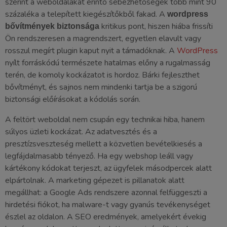
szerint a weboldalakat érintő sebezhetőségek több mint 90
százaléka a telepített kiegészítőkből fakad. A
wordpress
kritikus pont, hiszen hiába frissíti
bővítmények biztonsága
Ön rendszeresen a magrendszert, egyetlen elavult vagy
rosszul megírt plugin kaput nyit a támadóknak. A
WordPress
nyílt forráskódú természete hatalmas előny a rugalmasság
terén, de komoly kockázatot is hordoz. Bárki fejleszthet
bővítményt, és sajnos nem mindenki tartja be a szigorú
biztonsági előírásokat a kódolás során.
A feltört weboldal nem csupán egy technikai hiba, hanem
súlyos üzleti kockázat. Az adatvesztés és a
presztízsveszteség mellett a közvetlen bevételkiesés a
legfájdalmasabb tényező. Ha egy webshop leáll vagy
kártékony kódokat terjeszt, az ügyfelek másodpercek alatt
elpártolnak. A marketing gépezet is pillanatok alatt
megállhat: a Google Ads rendszere azonnal felfüggeszti a
hirdetési fiókot, ha malware-t vagy gyanús tevékenységet
észlel az oldalon. A SEO eredmények, amelyekért évekig