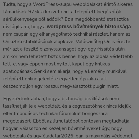
Tudta, hogy a WordPress-alapú weboldalakat érintő sikeres
támadások 97%-a közvetlenül a telepített kiegészítők
sérülékenységeiből adódik? Ez a megdöbbentő statisztika
rávilágít arra, hogy a
wordpress bővítmények biztonsága
nem csupán egy elhanyagolható technikai részlet, hanem az
Ön üzleti stabilitásának alapköve. Valószínűleg Ön is érezte
már azt a feszítő bizonytalanságot egy-egy frissítés után,
amikor nem lehetett biztos benne, hogy az oldala védettebb
lett-e, vagy éppen most nyitott kaput egy kritikus
adatlopásnak. Senki sem akarja, hogy a kemény munkával
felépített online jelenléte egyetlen éjszaka alatt
összeomoljon egy rosszul megválasztott plugin miatt.
Egyetértünk abban, hogy a biztonsági beállítások nem
lassíthatják le a weboldalt, és a cégvezetőknek nincs idejük
ellentmondásos technikai fórumokat böngészni a
megoldásért. Ebből az útmutatóból pontosan megtudhatja,
hogyan válasszon és kezeljen bővítményeket úgy, hogy
weboldala és ügyféladatai 2026-ban is maximális védelmet