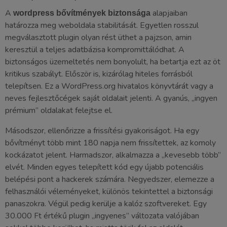
A
alapjaiban
wordpress bővítmények biztonsága
határozza meg weboldala stabilitását. Egyetlen rosszul
megválasztott plugin olyan rést üthet a pajzson, amin
keresztül a teljes adatbázisa kompromittálódhat. A
biztonságos üzemeltetés nem bonyolult, ha betartja ezt az öt
kritikus szabályt. Először is, kizárólag hiteles forrásból
telepítsen. Ez a WordPress.org hivatalos könyvtárát vagy a
neves fejlesztőcégek saját oldalait jelenti. A gyanús, „ingyen
prémium” oldalakat felejtse el.
Másodszor, ellenőrizze a frissítési gyakoriságot. Ha egy
bővítményt több mint 180 napja nem frissítettek, az komoly
kockázatot jelent. Harmadszor, alkalmazza a „kevesebb több”
elvét. Minden egyes telepített kód egy újabb potenciális
belépési pont a hackerek számára. Negyedszer, elemezze a
felhasználói véleményeket, különös tekintettel a biztonsági
panaszokra. Végül pedig kerülje a kalóz szoftvereket. Egy
30.000 Ft értékű plugin „ingyenes” változata valójában