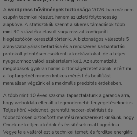
A
2026-ban már nem
wordpress bővítmények biztonsága
csupán technikai részlet, hanem az üzleti folytonosság
alapköve. A statisztikák szerint a sikeres támadások több
mint 90 százaléka elavult vagy rosszul konfigurált
kiegészítőkön keresztül történik. A biztonságos választás 5
aranyszabályának betartása és a rendszeres karbantartási
protokoll jelentősen csökkenti a kockázatokat, de a teljes
nyugalomhoz valódi szakértelem kell. Az automatizált
megoldások gyakran hamis biztonságérzetet adnak, ezért mi
a Toptargetnél minden kritikus mérést és beállítást
manuálisan végzünk el a maximális precizitás érdekében.
A több mint 10 éves szakmai tapasztalatunk a garancia arra,
hogy weboldala ellenáll a legmodernebb fenyegetéseknek is.
Teljes körű védelmet, garantált hacker-elhárítást és
többszörösen biztosított mentési rendszereket kínálunk, hogy
Önnek ne kelljen a kódok és frissítések miatt aggódnia.
Vegye le a válláról ezt a technikai terhet, és fordítsa energiáit