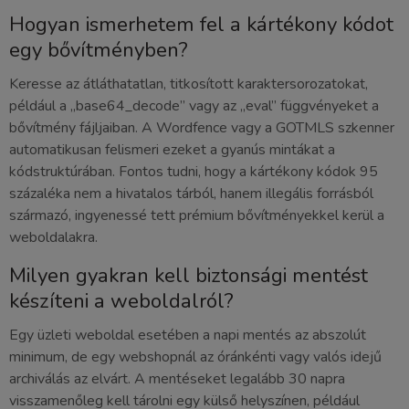
Hogyan ismerhetem fel a kártékony kódot
egy bővítményben?
Keresse az átláthatatlan, titkosított karaktersorozatokat,
például a „base64_decode” vagy az „eval” függvényeket a
bővítmény fájljaiban. A Wordfence vagy a GOTMLS szkenner
automatikusan felismeri ezeket a gyanús mintákat a
kódstruktúrában. Fontos tudni, hogy a kártékony kódok 95
százaléka nem a hivatalos tárból, hanem illegális forrásból
származó, ingyenessé tett prémium bővítményekkel kerül a
weboldalakra.
Milyen gyakran kell biztonsági mentést
készíteni a weboldalról?
Egy üzleti weboldal esetében a napi mentés az abszolút
minimum, de egy webshopnál az óránkénti vagy valós idejű
archiválás az elvárt. A mentéseket legalább 30 napra
visszamenőleg kell tárolni egy külső helyszínen, például