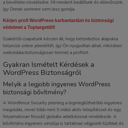
a bevételei növelésére. Mi mindent beállítunk és ellenőrzünk,
így Önnek semmire sem lesz gondja.
Kérjen profi WordPress karbantartást és biztonsági
védelmet a Toptargettől!
Szakértői csapatunk készen áll, hogy betonbiztos alapokra
helyezze online jelenlétét, így Ön nyugodtan alhat, miközben
weboldala biztonságosan termeli a profitot.
Gyakran Ismételt Kérdések a
WordPress Biztonságról
Melyik a legjobb ingyenes WordPress
biztonsági bővítmény?
A Wordfence Security jelenleg a legmegbízhatóbb ingyenes
megoldás, mivel több mint 5 millió aktív telepítéssel és egy
folyamatosan frissülő globális adatbázissal rendelkezik. A
bővítmény ingyenes verziója is tartalmaz végponti tűzfalat és