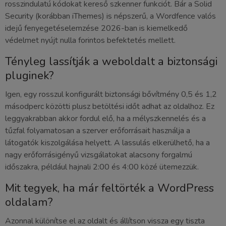
rosszindulatú kódokat kereső szkenner funkciót. Bár a Solid
Security (korábban iThemes) is népszerű, a Wordfence valós
idejű fenyegetéselemzése 2026-ban is kiemelkedő
védelmet nyújt nulla forintos befektetés mellett.
Tényleg lassítják a weboldalt a biztonsági
pluginek?
Igen, egy rosszul konfigurált biztonsági bővítmény 0,5 és 1,2
másodperc közötti plusz betöltési időt adhat az oldalhoz. Ez
leggyakrabban akkor fordul elő, ha a mélyszkennelés és a
tűzfal folyamatosan a szerver erőforrásait használja a
látogatók kiszolgálása helyett. A lassulás elkerülhető, ha a
nagy erőforrásigényű vizsgálatokat alacsony forgalmú
időszakra, például hajnali 2:00 és 4:00 közé ütemezzük.
Mit tegyek, ha már feltörték a WordPress
oldalam?
Azonnal különítse el az oldalt és állítson vissza egy tiszta