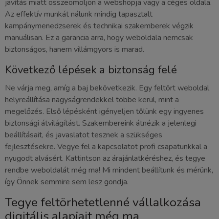
javítás miatt összeomoljon a webshopja vagy a céges oldala.
Az effektív munkát nálunk mindig tapasztalt
kampánymenedzserek és technikai szakemberek végzik
manuálisan. Ez a garancia arra, hogy weboldala nemcsak
biztonságos, hanem villámgyors is marad.
Következő lépések a biztonság felé
Ne várja meg, amíg a baj bekövetkezik. Egy feltört weboldal
helyreállítása nagyságrendekkel többe kerül, mint a
megelőzés. Első lépésként igényeljen tőlünk egy ingyenes
biztonsági átvilágítást. Szakembereink átnézik a jelenlegi
beállításait, és javaslatot tesznek a szükséges
fejlesztésekre. Vegye fel a kapcsolatot profi csapatunkkal a
nyugodt alvásért. Kattintson az árajánlatkéréshez, és tegye
rendbe weboldalát még ma! Mi mindent beállítunk és mérünk,
így Önnek semmire sem lesz gondja.
Tegye feltörhetetlenné vállalkozása
digitális alapjait még ma