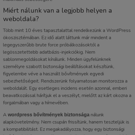
Miért nálunk van a legjobb helyen a
weboldala?
Több mint 10 éves tapasztalattal rendelkezünk a WordPress
ökoszisztémában. Ez idő alatt láttunk már mindent a
legegyszerűbb brute force próbálkozásoktól a
legösszetettebb adatbázis-injekciókig. Nem
sablonmegoldásokat kínálunk. Minden ügyfelünknek
személyre szabott biztonsági beállításokat készítünk,
figyelembe véve a használt bővítmények egyedi
sebezhetőségeit. Rendszerünk folyamatosan monitorozza a
weboldalát. Egy esetleges incidens esetén azonnal, emberi
beavatkozással hárítjuk el a veszélyt, mielőtt az kárt okozna a
forgalmában vagy a hírnevében.
A
nálunk
wordpress bővítmények biztonsága
alapkövetelmény. Nem csupán frissítünk, hanem teszteljük is
a kompatibilitást. Ez megakadályozza, hogy egy biztonsági