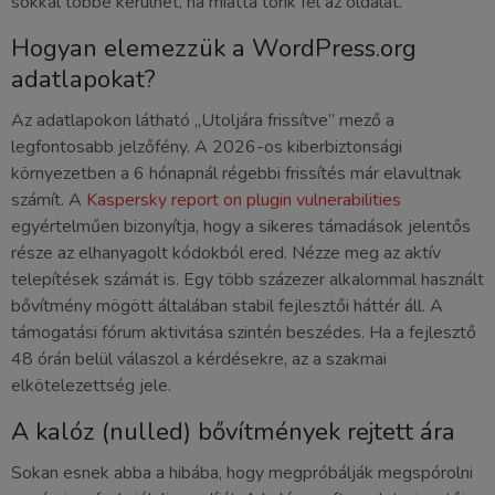
sokkal többe kerülhet, ha miatta törik fel az oldalát.
Hogyan elemezzük a WordPress.org
adatlapokat?
Az adatlapokon látható „Utoljára frissítve” mező a
legfontosabb jelzőfény. A 2026-os kiberbiztonsági
környezetben a 6 hónapnál régebbi frissítés már elavultnak
számít. A
Kaspersky report on plugin vulnerabilities
egyértelműen bizonyítja, hogy a sikeres támadások jelentős
része az elhanyagolt kódokból ered. Nézze meg az aktív
telepítések számát is. Egy több százezer alkalommal használt
bővítmény mögött általában stabil fejlesztői háttér áll. A
támogatási fórum aktivitása szintén beszédes. Ha a fejlesztő
48 órán belül válaszol a kérdésekre, az a szakmai
elkötelezettség jele.
A kalóz (nulled) bővítmények rejtett ára
Sokan esnek abba a hibába, hogy megpróbálják megspórolni