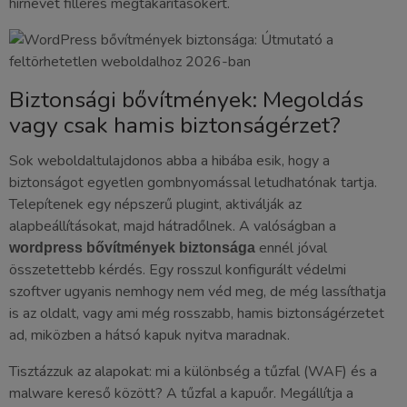
hírnevét filléres megtakarításokért.
Biztonsági bővítmények: Megoldás
vagy csak hamis biztonságérzet?
Sok weboldaltulajdonos abba a hibába esik, hogy a
biztonságot egyetlen gombnyomással letudhatónak tartja.
Telepítenek egy népszerű plugint, aktiválják az
alapbeállításokat, majd hátradőlnek. A valóságban a
ennél jóval
wordpress bővítmények biztonsága
összetettebb kérdés. Egy rosszul konfigurált védelmi
szoftver ugyanis nemhogy nem véd meg, de még lassíthatja
is az oldalt, vagy ami még rosszabb, hamis biztonságérzetet
ad, miközben a hátsó kapuk nyitva maradnak.
Tisztázzuk az alapokat: mi a különbség a tűzfal (WAF) és a
malware kereső között? A tűzfal a kapuőr. Megállítja a