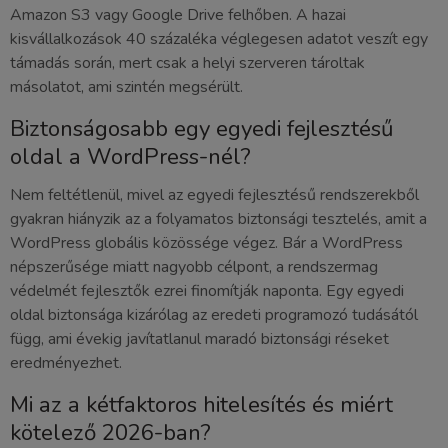
Amazon S3 vagy Google Drive felhőben. A hazai
kisvállalkozások 40 százaléka véglegesen adatot veszít egy
támadás során, mert csak a helyi szerveren tároltak
másolatot, ami szintén megsérült.
Biztonságosabb egy egyedi fejlesztésű
oldal a WordPress-nél?
Nem feltétlenül, mivel az egyedi fejlesztésű rendszerekből
gyakran hiányzik az a folyamatos biztonsági tesztelés, amit a
WordPress globális közössége végez. Bár a WordPress
népszerűsége miatt nagyobb célpont, a rendszermag
védelmét fejlesztők ezrei finomítják naponta. Egy egyedi
oldal biztonsága kizárólag az eredeti programozó tudásától
függ, ami évekig javítatlanul maradó biztonsági réseket
eredményezhet.
Mi az a kétfaktoros hitelesítés és miért
kötelező 2026-ban?