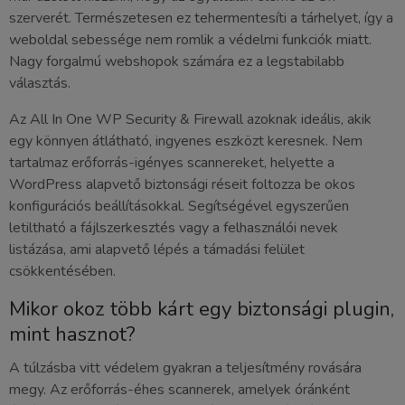
szerverét. Természetesen ez tehermentesíti a tárhelyet, így a
weboldal sebessége nem romlik a védelmi funkciók miatt.
Nagy forgalmú webshopok számára ez a legstabilabb
választás.
Az All In One WP Security & Firewall azoknak ideális, akik
egy könnyen átlátható, ingyenes eszközt keresnek. Nem
tartalmaz erőforrás-igényes scannereket, helyette a
WordPress alapvető biztonsági réseit foltozza be okos
konfigurációs beállításokkal. Segítségével egyszerűen
letiltható a fájlszerkesztés vagy a felhasználói nevek
listázása, ami alapvető lépés a támadási felület
csökkentésében.
Mikor okoz több kárt egy biztonsági plugin,
mint hasznot?
A túlzásba vitt védelem gyakran a teljesítmény rovására
megy. Az erőforrás-éhes scannerek, amelyek óránként