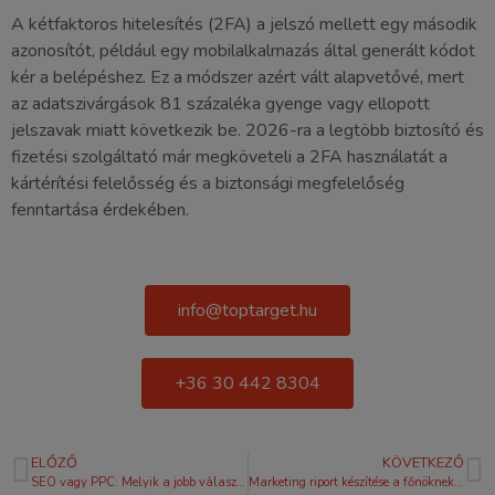
A kétfaktoros hitelesítés (2FA) a jelszó mellett egy második
azonosítót, például egy mobilalkalmazás által generált kódot
kér a belépéshez. Ez a módszer azért vált alapvetővé, mert
az adatszivárgások 81 százaléka gyenge vagy ellopott
jelszavak miatt következik be. 2026-ra a legtöbb biztosító és
fizetési szolgáltató már megköveteli a 2FA használatát a
kártérítési felelősség és a biztonsági megfelelőség
fenntartása érdekében.
info@toptarget.hu
+36 30 442 8304
ELŐZŐ
KÖVETKEZŐ
SEO vagy PPC: Melyik a jobb választás a vállalkozásodnak 2026-ban?
Marketing riport készítése a főnöknek: Útmutató a döntéstámogató beszámolóhoz