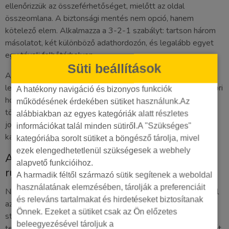
ellenőrizzük az összeférhetőséget, mielőtt az oldal
összeomlana. A biztonsági mentés nem opció, hanem
kötelező elem. Alkalmazza a 3-2-1 szabályt: tartson három
másolatot, két különböző adathordozón, és legalább egyet
egy távoli felhőtárhelyen.
Süti beállítások
A felhasználói jogosultságok kezelésekor kövesse a
legkisebb jogosultság elvét. Csak annak adjon adminisztrátori
A hatékony navigáció és bizonyos funkciók
hozzáférést, akinek a munkájához ez elengedhetetlen. A
működésének érdekében sütiket használunk.Az
többieknek bőven elegendő a szerkesztői vagy szerzői
alábbiakban az egyes kategóriák alatt részletes
jogkör. Minden egyes fiókhoz követeljen meg legalább 16
információkat talál minden sütiről.A "Szükséges"
karakteres, véletlenszerűen generált jelszavakat.
kategóriába sorolt sütiket a böngésző tárolja, mivel
ezek elengedhetetlenül szükségesek a webhely
A Toptarget ügynökségi karbantartási
alapvető funkcióihoz.
rutinja
A harmadik féltől származó sütik segítenek a weboldal
használatának elemzésében, tárolják a preferenciáit
Nálunk az első szabály, hogy soha nem frissítünk közvetlenül
és releváns tartalmakat és hirdetéseket biztosítanak
az éles weboldalon. Minden módosítást egy elkülönített
Önnek. Ezeket a sütiket csak az Ön előzetes
staging (teszt) környezetben futtatunk le először. Ha a
beleegyezésével tároljuk a
tesztek során nem tapasztalunk hibát, csak akkor másoljuk át