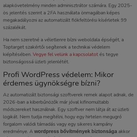
alapkövetelmény minden adminisztrátor számára. Egy 2025-
ös jelentés szerint a 2FA használata önmagában képes
megakadályozni az automatizált fiókfeltörési kísérletek 99
százalékát.
Ha nem szeretné a véletlenre bízni weboldala épségét, a
Toptarget szakértői segítenek a technikai védelem
kiépítésében.
Vegye fel velünk a kapcsolatot
és tegye
biztonságossá üzleti jelenlétét.
Profi WordPress védelem: Mikor
érdemes ügynökségre bízni?
Az automatizált biztonsági szoftverek remek alapot adnak, de
2026-ban a kiberbűnözők már jóval kifinomultabb
módszereket használnak. Egy szoftver nem látja át az üzleti
logikát. Nem tudja megítélni, hogy egy hirtelen megugró
forgalom valódi támadás vagy egy sikeres kampány
eredménye. A
akkor
wordpress bővítmények biztonsága