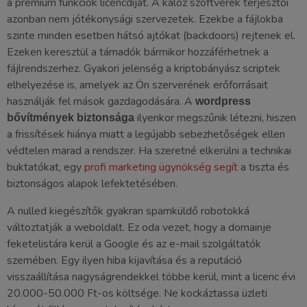
a prémium funkciók licencdíját. A kalóz szoftverek terjesztői
azonban nem jótékonysági szervezetek. Ezekbe a fájlokba
szinte minden esetben hátsó ajtókat (backdoors) rejtenek el.
Ezeken keresztül a támadók bármikor hozzáférhetnek a
fájlrendszerhez. Gyakori jelenség a kriptobányász scriptek
elhelyezése is, amelyek az Ön szerverének erőforrásait
használják fel mások gazdagodására. A
wordpress
ilyenkor megszűnik létezni, hiszen
bővítmények biztonsága
a frissítések hiánya miatt a legújabb sebezhetőségek ellen
védtelen marad a rendszer. Ha szeretné elkerülni a technikai
buktatókat, egy
profi marketing ügynökség segít
a tiszta és
biztonságos alapok lefektetésében.
A nulled kiegészítők gyakran spamküldő robotokká
változtatják a weboldalt. Ez oda vezet, hogy a domainje
feketelistára kerül a Google és az e-mail szolgáltatók
szemében. Egy ilyen hiba kijavítása és a reputáció
visszaállítása nagyságrendekkel többe kerül, mint a licenc évi
20.000-50.000 Ft-os költsége. Ne kockáztassa üzleti