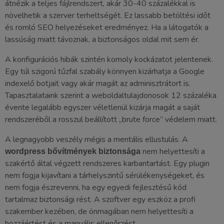
átnézik a teljes fájlrendszert, akár 30-40 százalékkal is
növelhetik a szerver terheltségét. Ez lassabb betöltési időt
és romló SEO helyezéseket eredményez. Ha a látogatók a
lassúság miatt távoznak, a biztonságos oldal mit sem ér.
A konfigurációs hibák szintén komoly kockázatot jelentenek.
Egy túl szigorú tűzfal szabály könnyen kizárhatja a Google
indexelő botjait vagy akár magát az adminisztrátort is.
Tapasztalataink szerint a weboldaltulajdonosok 12 százaléka
évente legalább egyszer véletlenül kizárja magát a saját
rendszeréből a rosszul beállított „brute force” védelem miatt.
A legnagyobb veszély mégis a mentális ellustulás. A
nem helyettesíti a
wordpress bővítmények biztonsága
szakértő által végzett rendszeres karbantartást. Egy plugin
nem fogja kijavítani a tárhelyszintű sérülékenységeket, és
nem fogja észrevenni, ha egy egyedi fejlesztésű kód
tartalmaz biztonsági rést. A szoftver egy eszköz a profi
szakember kezében, de önmagában nem helyettesíti a
hozzáértést és a manuális ellenőrzést.