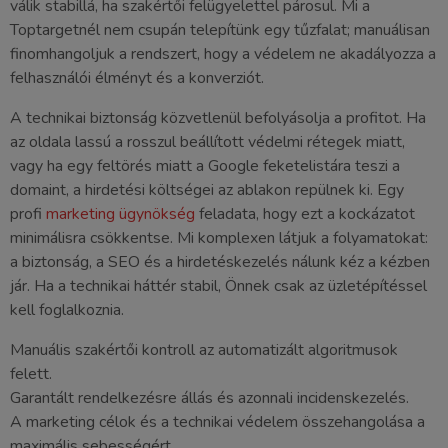
válik stabillá, ha szakértői felügyelettel párosul. Mi a
Toptargetnél nem csupán telepítünk egy tűzfalat; manuálisan
finomhangoljuk a rendszert, hogy a védelem ne akadályozza a
felhasználói élményt és a konverziót.
A technikai biztonság közvetlenül befolyásolja a profitot. Ha
az oldala lassú a rosszul beállított védelmi rétegek miatt,
vagy ha egy feltörés miatt a Google feketelistára teszi a
domaint, a hirdetési költségei az ablakon repülnek ki. Egy
profi
marketing ügynökség
feladata, hogy ezt a kockázatot
minimálisra csökkentse. Mi komplexen látjuk a folyamatokat:
a biztonság, a SEO és a hirdetéskezelés nálunk kéz a kézben
jár. Ha a technikai háttér stabil, Önnek csak az üzletépítéssel
kell foglalkoznia.
Manuális szakértői kontroll az automatizált algoritmusok
felett.
Garantált rendelkezésre állás és azonnali incidenskezelés.
A marketing célok és a technikai védelem összehangolása a
maximális sebességért.