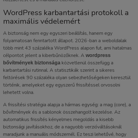
WordPress karbantartási protokoll a
maximális védelemért
A biztonság nem egy egyszeri beállítás, hanem egy
folyamatosan fenntartott állapot. 2026-ban a weboldalak
több mint 43 százaléka WordPress alapon fut, ami hatalmas
célpontot jelent a kiberbűnözőknek. A
wordpress
közvetlenül összefügg a
bővítmények biztonsága
karbantartási rutinnal. A statisztikák szerint a sikeres
feltörések 90 százaléka olyan sebezhetőségeken keresztül
történik, amelyeket egy egyszerű frissítéssel orvosolni
lehetett volna.
A frissítési stratégia alapja a hármas egység: a mag (core), a
bővítmények és a sablonok összehangolt kezelése. Az
automatikus frissítés kényelmes megoldás a kisebb
biztonsági javításokhoz, de a nagyobb verzióváltásoknál
maradjunk a manuális módszernél. Ez teszi lehetővé, hogy