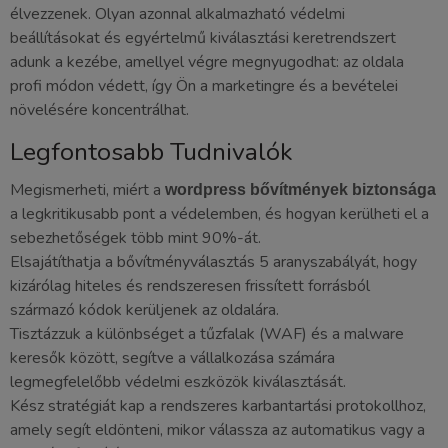
élvezzenek. Olyan azonnal alkalmazható védelmi
beállításokat és egyértelmű kiválasztási keretrendszert
adunk a kezébe, amellyel végre megnyugodhat: az oldala
profi módon védett, így Ön a marketingre és a bevételei
növelésére koncentrálhat.
Legfontosabb Tudnivalók
Megismerheti, miért a
wordpress bővítmények biztonsága
a legkritikusabb pont a védelemben, és hogyan kerülheti el a
sebezhetőségek több mint 90%-át.
Elsajátíthatja a bővítményválasztás 5 aranyszabályát, hogy
kizárólag hiteles és rendszeresen frissített forrásból
származó kódok kerüljenek az oldalára.
Tisztázzuk a különbséget a tűzfalak (WAF) és a malware
keresők között, segítve a vállalkozása számára
legmegfelelőbb védelmi eszközök kiválasztását.
Kész stratégiát kap a rendszeres karbantartási protokollhoz,
amely segít eldönteni, mikor válassza az automatikus vagy a