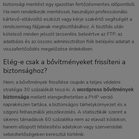
biztonsági mentést egy igazoltan fertőzésmentes időpontból.
Ha nem rendelkezik mentéssel, használjon professzionális
kártevő-eltávolító eszközt vagy kérje szakértő segítségét a
rendszermag fájljainak megtisztításához. A tisztítás után
kötelező minden jelszót lecserélni, beleértve az FTP, az
adatbázis és az összes adminisztrátori fiók belépési adatait a
visszafertőződés megelőzése érdekében.
Elég-e csak a bővítményeket frissíteni a
biztonsághoz?
Nem, a bővítmények frissítése csupán a teljes védelmi
stratégia 30 százalékát teszi ki. A
wordpress bővítmények
mellett elengedhetetlen a PHP verzió
biztonsága
naprakészen tartása, a biztonságos tárhelykörnyezet és a
szigorú felhasználói jelszókezelés. A statisztikák szerint a
sikeres támadások 60 százaléka nem az elavult kódokon,
hanem ellopott hitelesítési adatokon vagy szerveroldali
sebezhetőségeken keresztül történik.