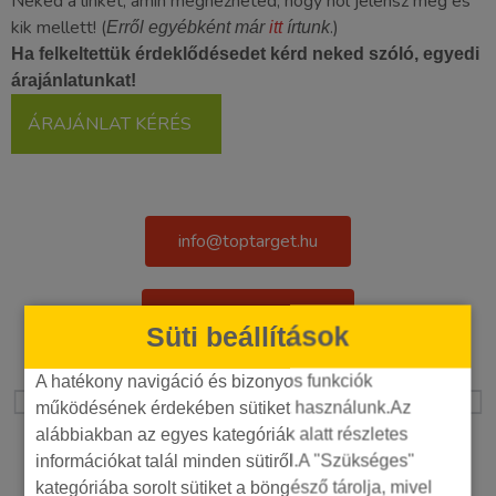
Neked a linket, amin megnézheted, hogy hol jelensz meg és
kik mellett! (
.)
Erről egyébként már
itt
írtunk
Ha felkeltettük érdeklődésedet kérd neked szóló, egyedi
árajánlatunkat!
ÁRAJÁNLAT KÉRÉS
info@toptarget.hu
+36 30 442 8304
Süti beállítások
A hatékony navigáció és bizonyos funkciók
ELŐZŐ
KÖVETKEZŐ
működésének érdekében sütiket használunk.Az
Újdonságok, amit az új AdWords adhat
3+1 elengedhetetlen excel függvény, ha kampányt építesz
alábbiakban az egyes kategóriák alatt részletes
A szerzőről
információkat talál minden sütiről.A "Szükséges"
kategóriába sorolt sütiket a böngésző tárolja, mivel