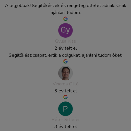
A legjobbak! Segítőkészek és rengeteg ötletet adnak. Csak
ajánlani tudom.
Gyula Kiss
2 év telt el
Segítőkész csapat, értik a dolgukat, ajánlani tudom őket.
Viharos Ottó
3 év telt el
Péter Schefer
3 év telt el