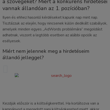
a szövegeket? Miért a konkurens hirdetései
vannak állandóan az 1. pozícióban?
Ilyen és ehhez hasonló kérdéseket kapunk nap mint nap.
Tisztázzuk az elején, hogy nincsenek külön dedikált szabályok,
amelyek minden egyes „AdWords problémára” megoldást
adhatnak, viszont a legtöbb esetben az alábbi opciók az
esélyesek.
Miért nem jelennek meg a hirdetéseim
állandó jelleggel?
Kezdjük először is a költségkerettel. Ha korlátozva van a
kampányod a megadott napi költségkereted miatt, akkor