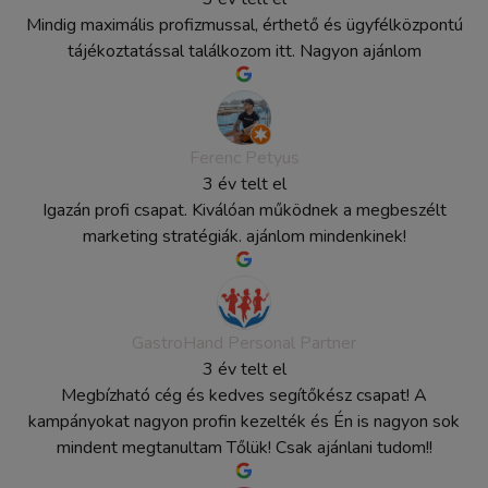
Mindig maximális profizmussal, érthető és ügyfélközpontú
tájékoztatással találkozom itt. Nagyon ajánlom
Ferenc Petyus
3 év telt el
Igazán profi csapat. Kiválóan működnek a megbeszélt
marketing stratégiák. ajánlom mindenkinek!
GastroHand Personal Partner
3 év telt el
Megbízható cég és kedves segítőkész csapat! A
kampányokat nagyon profin kezelték és Én is nagyon sok
mindent megtanultam Tőlük! Csak ajánlani tudom!!