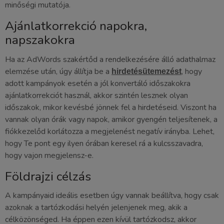
minőségi mutatója.
Ajánlatkorrekció napokra,
napszakokra
Ha az AdWords szakértőd a rendelkezésére álló adathalmaz
elemzése után, úgy állítja be a
, hogy
hirdetésütemezést
adott kampányok esetén a jól konvertáló időszakokra
ajánlatkorrekciót használ, akkor szintén lesznek olyan
időszakok, mikor kevésbé jönnek fel a hirdetéseid. Viszont ha
vannak olyan órák vagy napok, amikor gyengén teljesítenek, a
fiókkezelőd korlátozza a megjelenést negatív irányba. Lehet,
hogy Te pont egy ilyen órában keresel rá a kulcsszavadra,
hogy vajon megjelensz-e.
Földrajzi célzás
A kampányaid ideális esetben úgy vannak beállítva, hogy csak
azoknak a tartózkodási helyén jelenjenek meg, akik a
célközönséged. Ha éppen ezen kívül tartózkodsz, akkor