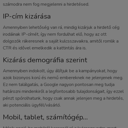
számodra nem fog megjelenni a hirdetésed.
IP-cím kizárása
Amennyiben lehetőség van rá, mindig kizárjuk a hirdető cég
irodáinak IP-címét, így nem fordulhat elő, hogy az ott
dolgozók rákeresnek a saját kulcsszavaikra, amitől romlik a
CTR és idővel emelkedik a kattintás ára is.
Kizárás demográfia szerint
Amennyiben indokolt, úgy állítjuk be a kampányokat, hogy
azok bizonyos korú és nemű embereknek ne jelenjenek meg.
Ez nem találgatás, a Google nagyon pontosan meg tudja
határozni mindenkiről a legfontosabb tulajdonságait, így ezzel
pénzt spórolhatunk, hogy csak annak jelenjen meg a hirdetés,
aki potenciális ügyfél/vásárló.
Mobil, tablet, számítógép…