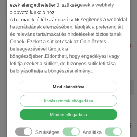
ezek elengedhetetlenül szükségesek a webhely
Várkondi László
alapvető funkcióihoz.
A harmadik féltől származó sütik segítenek a weboldal
Online marketing szakértő, a Toptarget marketing
használatának elemzésében, tárolják a preferenciáit
Ügynökség ügyvezetője. 2008 óta foglalkozik online
és releváns tartalmakat és hirdetéseket biztosítanak
marketinggel, számos előadást és képzést tartott
Önnek. Ezeket a sütiket csak az Ön előzetes
azóta. Legfőbb szakterületei a
Google hirdetéskezelés
,
beleegyezésével tároljuk a
Facebook hirdetéskezelés
, Google Analytics 4 és a
böngészőjében.Eldöntheti, hogy engedélyezi vagy
Google Tag Manager.
letiltja ezeket a sütiket, de bizonyos sütik letiltása
További információ
befolyásolhatja a böngészési élményt.
Mind elutasítása
Kiválasztottak elfogadása
Minden elfogadása
Tartalommarketing és SEO: A Profitot Termelő
Stratégia 2026-ban
Szükséges
Analitika