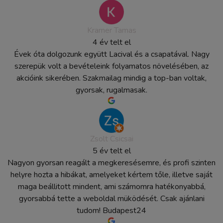
Kramer Tamas
4 év telt el
Évek óta dolgozunk együtt Lacival és a csapatával. Nagy
szerepük volt a bevételeink folyamatos növelésében, az
akcióink sikerében. Szakmailag mindig a top-ban voltak,
gyorsak, rugalmasak.
Zsolt Csicsai
5 év telt el
Nagyon gyorsan reagált a megkeresésemre, és profi szinten
helyre hozta a hibákat, amelyeket kértem tőle, illetve saját
maga beállitott mindent, ami számomra hatékonyabbá,
gyorsabbá tette a weboldal müködését. Csak ajánlani
tudom! Budapest24