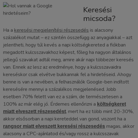
Keresési
micsoda?
Ha a
keresési megjelenítési részesedés
is alacsony
százalékot mutat – ez szintén összefügg az anyagiakkal – azt
jelentheti, hogy túl kevés a napi költségkereted a fiókban
megadott kulcsszavakhoz képest, főleg ha nagyon általános
jellegű szavakat adtál meg, amire akár napi többezer keresés
van. Ennek az lesz az eredménye, hogy a kulcsszavaidra
kereséskor csak elvétve bukkannak fel a hirdetéseid. Ahogy
benne is van a nevében, a felhasználók Google-ben indított
keresésére mennyi a százalékos megjelenésed. Jobb
esetben 70% felett van ez a szám, de természetesen a
100% az már elég jó. Érdemes ellenőrizni a
költségkeret
, mert ha ez több mint 20-30%,
miatt elveszett részesedést
akkor elsősorban a napi kereteddel van gond, viszont ha a
magas, akkor
rangsor miatt elveszett keresési részesedés
alacsony a CPC-ajánlatod és/vagy rossz a kulcsszavak