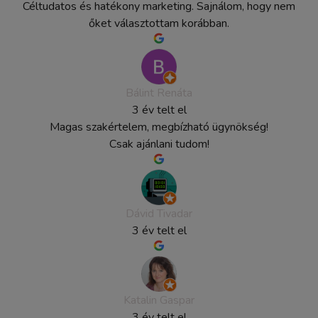
Céltudatos és hatékony marketing. Sajnálom, hogy nem
őket választottam korábban.
Bálint Renáta
3 év telt el
Magas szakértelem, megbízható ügynökség!
Csak ajánlani tudom!
Dávid Tivadar
3 év telt el
Katalin Gaspar
3 év telt el