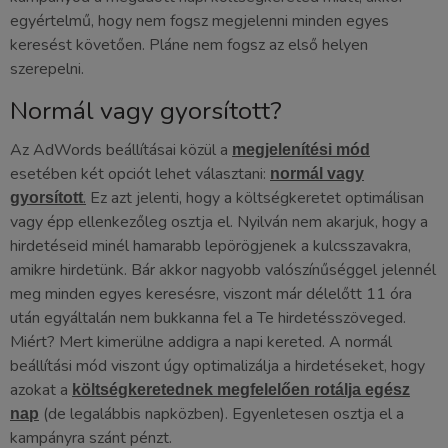
egyértelmű, hogy nem fogsz megjelenni minden egyes
keresést követően. Pláne nem fogsz az első helyen
szerepelni.
Normál vagy gyorsított?
Az AdWords beállításai közül a
megjelenítési mód
esetében két opciót lehet választani:
normál vagy
.
Ez azt jelenti, hogy a költségkeretet optimálisan
gyorsított
vagy épp ellenkezőleg osztja el. Nyilván nem akarjuk, hogy a
hirdetéseid minél hamarabb lepörögjenek a kulcsszavakra,
amikre hirdetünk. Bár akkor nagyobb valószínűséggel jelennél
meg minden egyes keresésre, viszont már délelőtt 11 óra
után egyáltalán nem bukkanna fel a Te hirdetésszöveged.
Miért? Mert kimerülne addigra a napi kereted. A normál
beállítási mód viszont úgy optimalizálja a hirdetéseket, hogy
azokat a
költségkeretednek megfelelően rotálja egész
(de legalábbis napközben). Egyenletesen osztja el a
nap
kampányra szánt pénzt.