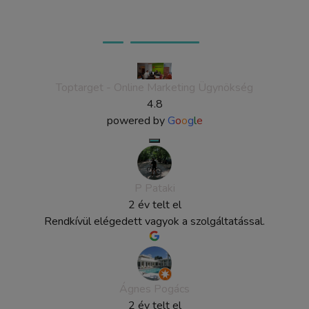
Ügyfeleink véleménye
Toptarget - Online Marketing Ügynökség
4.8
powered by
G
o
o
g
l
e
P Pataki
2 év telt el
Rendkívül elégedett vagyok a szolgáltatással.
Ágnes Pogács
2 év telt el