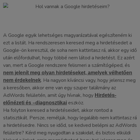
A Google egyik lehetséges magyarázatával egészíteném ki
ezt a listát. Ha rendszeresen keresed meg a hirdetésedet a
Google-ön keresztül, de soha nem kattintasz rá, akkor egy idő
után előfordulhat, hogy többé nem látod a hirdetést. Ez azért
van, mert a Google rendszere felismeri a számítógéped, és
nem jelenít meg olyan hirdetéseket, amelyek vélhetően
. Ha nagyon kíváncsi vagy, hogy jelensz meg
nem érdekelnek
a keresőben, akkor erre van egy szuper találmány az
AdWords felületén, amit úgy hívnak, hogy
Hirdetés-
eszköz.
előnézeti és –diagnosztikai
Ha folyton keresed a hirdetéseidet, akkor rontod a
statisztikát. Persze, reméljük, hogy legalább nem kattintasz rá
a hirdetésedre. Nincs se időd, se kedved belépni az AdWords
felületre? Kérd meg nyugodtan a szakidat, és biztos elküldi