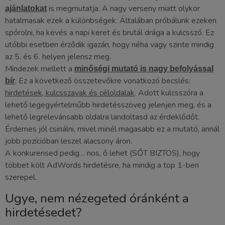
is megmutatja. A nagy verseny miatt olykor
ajánlatokat
hatalmasak ezek a különbségek. Általában próbálunk ezeken
spórolni, ha kevés a napi keret és brutál drága a kulcsszó. Ez
utóbbi esetben érződik igazán, hogy néha vagy szinte mindig
az 5. és 6. helyen jelensz meg.
Mindezek mellett a
minőségi mutató is nagy befolyással
. Ez a következő összetevőkre vonatkozó becslés:
bír
hirdetések, kulcsszavak és céloldalak
. Adott kulcsszóra a
lehető legegyértelműbb hirdetésszöveg jelenjen meg, és a
lehető legrelevánsabb oldalra landoltasd az érdeklődőt.
Érdemes jól csinálni, mivel minél magasabb ez a mutató, annál
jobb pozícióban leszel alacsony áron.
A konkurensed pedig… nos, ő lehet (SŐT BIZTOS), hogy
többet költ AdWords hirdetésre, ha mindig a top 1-ben
szerepel.
Ugye, nem nézegeted óránként a
hirdetésedet?