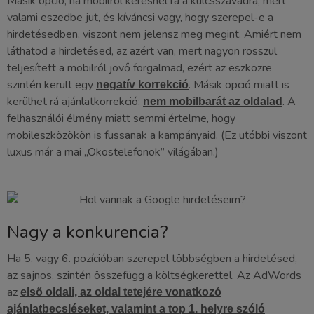
Másik opció, ha mobilról keresnél rá a kulcsszavadra, mert
valami eszedbe jut, és kíváncsi vagy, hogy szerepel-e a
hirdetésedben, viszont nem jelensz meg megint. Amiért nem
láthatod a hirdetésed, az azért van, mert nagyon rosszul
teljesített a mobilról jövő forgalmad, ezért az eszközre
szintén került egy
. Másik opció miatt is
negatív korrekció
kerülhet rá ajánlatkorrekció:
. A
nem mobilbarát az oldalad
felhasználói élmény miatt semmi értelme, hogy
mobileszközökön is fussanak a kampányaid. (Ez utóbbi viszont
luxus már a mai „Okostelefonok” világában.)
Nagy a konkurencia?
Ha 5. vagy 6. pozícióban szerepel többségben a hirdetésed,
az sajnos, szintén összefügg a költségkerettel. Az AdWords
az
első oldali, az oldal tetejére vonatkozó
ajánlatbecsléseket, valamint a top 1. helyre szóló