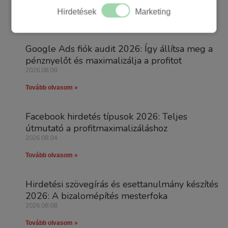
2026.08.08.
Hirdetések
Marketing
Tovább olvasom »
Google Ads fiók audit 2026: Így állítsa meg a
pénznyelőt és maximalizálja a profitot
2026.08.08.
Tovább olvasom »
Facebook hirdetés típusok 2026: Teljes
útmutató a profitmaximalizáláshoz
2026.08.04.
Tovább olvasom »
Hirdetési szövegírás és esettanulmány készítés
2026: A bizalomépítés mesterfoka
2026.08.08.
Tovább olvasom »