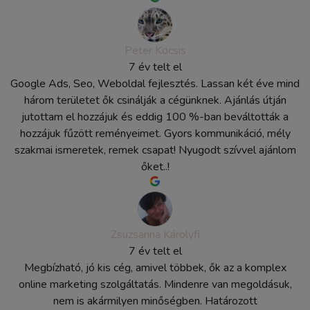
Peter Kocsis
7 év telt el
Google Ads, Seo, Weboldal fejlesztés. Lassan két éve mind
három területet ők csinálják a cégünknek. Ajánlás útján
jutottam el hozzájuk és eddig 100 %-ban beváltották a
hozzájuk fűzött reményeimet. Gyors kommunikáció, mély
szakmai ismeretek, remek csapat! Nyugodt szívvel ajánlom
őket..!
Zsuzsanna Károlyfi
7 év telt el
Megbízható, jó kis cég, amivel többek, ők az a komplex
online marketing szolgáltatás. Mindenre van megoldásuk,
nem is akármilyen minőségben. Határozott