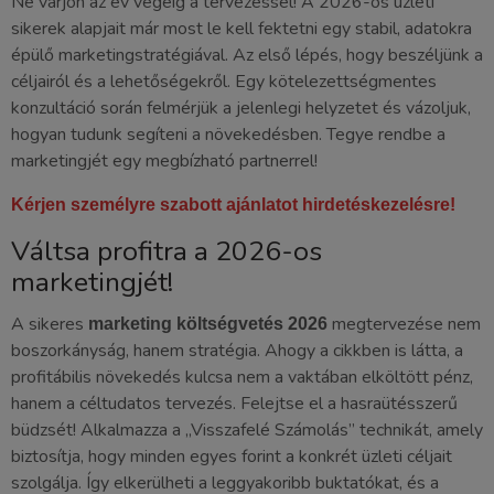
Ne várjon az év végéig a tervezéssel! A 2026-os üzleti
sikerek alapjait már most le kell fektetni egy stabil, adatokra
épülő marketingstratégiával. Az első lépés, hogy beszéljünk a
céljairól és a lehetőségekről. Egy kötelezettségmentes
konzultáció során felmérjük a jelenlegi helyzetet és vázoljuk,
hogyan tudunk segíteni a növekedésben. Tegye rendbe a
marketingjét egy megbízható partnerrel!
Kérjen személyre szabott ajánlatot hirdetéskezelésre!
Váltsa profitra a 2026-os
marketingjét!
A sikeres
megtervezése nem
marketing költségvetés 2026
boszorkányság, hanem stratégia. Ahogy a cikkben is látta, a
profitábilis növekedés kulcsa nem a vaktában elköltött pénz,
hanem a céltudatos tervezés. Felejtse el a hasraütésszerű
büdzsét! Alkalmazza a „Visszafelé Számolás” technikát, amely
biztosítja, hogy minden egyes forint a konkrét üzleti céljait
szolgálja. Így elkerülheti a leggyakoribb buktatókat, és a