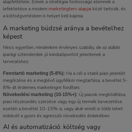
alapfeltétele. Ennek a stratégiai fontosságú elemnek a
lefektetése a modern
marketingterv alapjai
közé tartozik, és
a költségvetésben is helyet kell kapnia.
A marketing büdzsé aránya a bevételhez
képest
Nincs egyetlen, mindenkire érvényes szabály, de az alábbi
iparági sztenderdek jó kiindulópontot jelentenek a
tervezéshez:
Ha a cél a stabil piaci jelenlét
Fenntartó marketing (5-8%):
megőrzése és a meglévő ügyfélkör megtartása, a bevétel 5-
8%-át érdemes marketingre fordítani.
Új piacok meghódítása,
Növekedési marketing (10-15%+):
piaci részesedés szerzése vagy egy új termék bevezetése
esetén a bevétel 10-15%-a, vagy akár ennél is több lehet
indokolt a gyors és agresszív növekedés érdekében.
AI és automatizáció: költség vagy