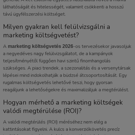
láthatóságát és hitelességét, valamint csökkenti a hosszú
távú ügyfélszerzési költséget.
Milyen gyakran kell felülvizsgálni a
marketing költségvetést?
A
-os tervezésekor javasoljuk
marketing költségvetés 2026
a negyedéves nagy felülvizsgálatot, de a kampányok
teljesítményétől függően havi szintű finomhangolás
szükséges. A piaci trendek, a szezonalitás és a versenytársak
lépései mind indokolhatják a büdzsé átcsoportosítását. Egy
rugalmas költségvetés lehetővé teszi, hogy gyorsan
reagáljunk a lehetőségekre és maximalizáljuk a megtérülést.
Hogyan mérhető a marketing költségek
valódi megtérülése (ROI)?
A valódi megtérülés (ROI) méréséhez nem elég a
kattintásokat figyelni. A kulcs a konverziókövetés precíz