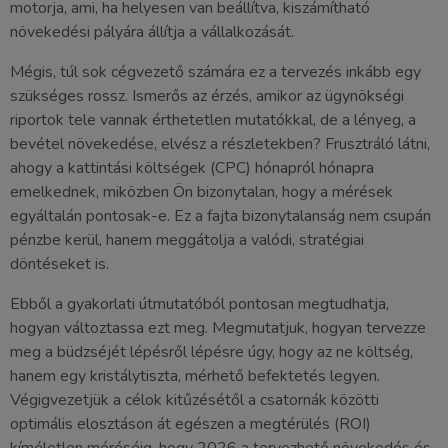
motorja, ami, ha helyesen van beállítva, kiszámítható
növekedési pályára állítja a vállalkozását.
Mégis, túl sok cégvezető számára ez a tervezés inkább egy
szükséges rossz. Ismerős az érzés, amikor az ügynökségi
riportok tele vannak érthetetlen mutatókkal, de a lényeg, a
bevétel növekedése, elvész a részletekben? Frusztráló látni,
ahogy a kattintási költségek (CPC) hónapról hónapra
emelkednek, miközben Ön bizonytalan, hogy a mérések
egyáltalán pontosak-e. Ez a fajta bizonytalanság nem csupán
pénzbe kerül, hanem meggátolja a valódi, stratégiai
döntéseket is.
Ebből a gyakorlati útmutatóból pontosan megtudhatja,
hogyan változtassa ezt meg. Megmutatjuk, hogyan tervezze
meg a büdzséjét lépésről lépésre úgy, hogy az ne költség,
hanem egy kristálytiszta, mérhető befektetés legyen.
Végigvezetjük a célok kitűzésétől a csatornák közötti
optimális elosztáson át egészen a megtérülés (ROI)