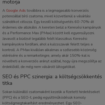
motorja
A
Google Ads
továbbra is a legmagasabb konverziós
potenciállal bíró csatorna, mivel közvetlenül a vásárlási
szándékot célozza. Egy kezdő költségvetés 60-70%-át
érdemes ide allokálni. A kereten belül a Keresési kampányok
és a Performance Max (PMax) között kell egyensúlyozni.
Javasolt a büdzsé legalább felét klasszikus Keresési
kampányokra fordítani, ahol a kulcsszavak felett teljes a
kontroll. A PMax kiválóan alkalmas a szélesebb közönség
elérésére és a remarketingre, amely akár 150%-kal is
növelheti a konverziós arányt azáltal, hogy újra megszólítja az
érdeklődő, de még nem vásárolt látogatókat.
SEO és PPC szinergia: a költségcsökkentés
titka
Sokan különálló csatornaként kezelik a fizetett hirdetéseket
(PPC) és a SEO-t, pedig együttműködésük komoly
költségmegtakarítást eredményezhet. Egy SEO-