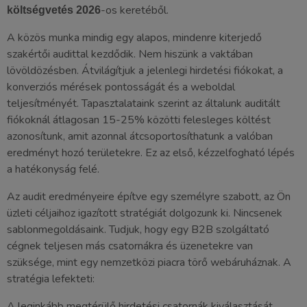
-os keretéből.
költségvetés 2026
A közös munka mindig egy alapos, mindenre kiterjedő
szakértői audittal kezdődik. Nem hiszünk a vaktában
lövöldözésben. Átvilágítjuk a jelenlegi hirdetési fiókokat, a
konverziós mérések pontosságát és a weboldal
teljesítményét. Tapasztalataink szerint az általunk auditált
fiókoknál átlagosan 15-25% közötti felesleges költést
azonosítunk, amit azonnal átcsoportosíthatunk a valóban
eredményt hozó területekre. Ez az első, kézzelfogható lépés
a hatékonyság felé.
Az audit eredményeire építve egy személyre szabott, az Ön
üzleti céljaihoz igazított stratégiát dolgozunk ki. Nincsenek
sablonmegoldásaink. Tudjuk, hogy egy B2B szolgáltató
cégnek teljesen más csatornákra és üzenetekre van
szüksége, mint egy nemzetközi piacra törő webáruháznak. A
stratégia lefekteti:
A leginkább megtérülő hirdetési csatornák kiválasztását