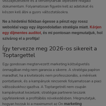
visszajelzésekre és a versenytársak lépéseire reagáló
dokumentum. Folyamatosan figyelni kell az adatokat és
készen kell állni a gyors változtatásokra.
Ne a hirdetési fiókban égesse a pénzt egy rossz
weboldal vagy egy átgondolatlan stratégia miatt.
Kérjen
egy díjmentes auditot
, és mi pontosan megmutatjuk, hol
szivárog el a profitja!
Így tervezze meg 2026-os sikereit a
Toptargettel
Egy gondosan megtervezett marketing költségvetés
önmagában még nem garancia a sikerre. A stratégia papíron
maradhat, ha a kivitelezés nem professzionális, a mérések
pontatlanok, és a kampányok nincsenek folyamatosan a piaci
változásokhoz igazítva. A Toptargetnél nem csupán
kampányokat kezelünk; stratégiai partnerei leszünk
ügyfeleinknek a profitábilis növekedésben. Megmutatjuk,
hogyan hozzuk ki a maximumot az Ön
marketing