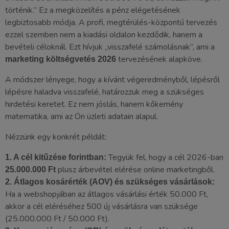
történik.” Ez a megközelítés a pénz elégetésének
legbiztosabb módja. A profi, megtérülés-központú tervezés
ezzel szemben nem a kiadási oldalon kezdődik, hanem a
bevételi céloknál. Ezt hívjuk „visszafelé számolásnak”, ami a
tervezésének alapköve.
marketing költségvetés 2026
A módszer lényege, hogy a kívánt végeredményből, lépésről
lépésre haladva visszafelé, határozzuk meg a szükséges
hirdetési keretet. Ez nem jóslás, hanem kőkemény
matematika, ami az Ön üzleti adatain alapul.
Nézzünk egy konkrét példát:
Tegyük fel, hogy a cél 2026-ban
1. A cél kitűzése forintban:
plusz árbevétel elérése online marketingből.
25.000.000 Ft
2. Átlagos kosárérték (AOV) és szükséges vásárlások:
Ha a webshopjában az átlagos vásárlási érték 50.000 Ft,
akkor a cél eléréséhez 500 új vásárlásra van szüksége
(25.000.000 Ft / 50.000 Ft).