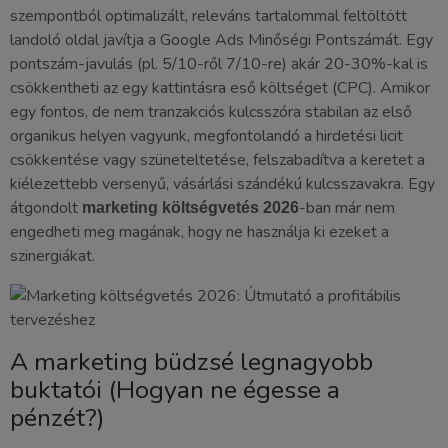
szempontból optimalizált, releváns tartalommal feltöltött
landoló oldal javítja a Google Ads Minőségi Pontszámát. Egy
pontszám-javulás (pl. 5/10-ről 7/10-re) akár 20-30%-kal is
csökkentheti az egy kattintásra eső költséget (CPC). Amikor
egy fontos, de nem tranzakciós kulcsszóra stabilan az első
organikus helyen vagyunk, megfontolandó a hirdetési licit
csökkentése vagy szüneteltetése, felszabadítva a keretet a
kiélezettebb versenyű, vásárlási szándékú kulcsszavakra. Egy
átgondolt
-ban már nem
marketing költségvetés 2026
engedheti meg magának, hogy ne használja ki ezeket a
szinergiákat.
A marketing büdzsé legnagyobb
buktatói (Hogyan ne égesse a
pénzét?)