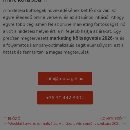
A hirdetési költségek növekedésének két fő oka van: az
egyre élesedő online verseny és az általános infláció. Ahogy
egyre több cég ismeri fel az online marketing fontosságát, nő
a licit a hirdetési helyekért, ami feljebb hajtja az árakat. Egy
precízen megtervezett
-ra és
marketing költségvetés 2026
a folyamatos kampányoptimalizálás segít ellensúlyozni ezt a
hatást és fenntartani a magas megtérülést.
info@toptarget.hu
+36 30 442 8304
ELŐZŐ
KÖVETKEZŐ
Weboldal konverzió optimalizálás: A profitnövelés mesterfogásai 2026-ban
Google Ads kampány struktúra 2026: Profi útmutató a magas megtérüléshez