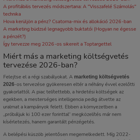
A profitábilis tervezés módszertana: A "Visszafelé Számolás"
technika
Hova kerüljön a pénz? Csatorna-mix és allokáció 2026-ban
A marketing büdzsé legnagyobb buktatói (Hogyan ne égesse
a pénzét?)
Így tervezze meg 2026-os sikereit a Toptargettel
Miért más a marketing költségvetés
tervezése 2026-ban?
Felejtse el a régi szabályokat. A
marketing költségvetés
-os tervezése gyökeresen eltér a néhány évvel ezelőtti
2026
gyakorlattól. A piac telítettebb, a hirdetési költségek az
egekben, a mesterséges intelligencia pedig átvette az
uralmat a kampányok felett. Ebben a környezetben a
„próbáljuk ki 100 ezer forinttal” megközelítés már nem
kísérletezés, hanem garantált pénzégetés.
A belépési küszöb jelentősen megemelkedett. Míg 2022-