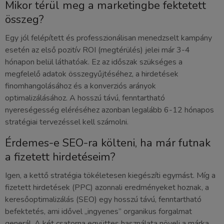
Mikor térül meg a marketingbe fektetett
összeg?
Egy jól felépített és professzionálisan menedzselt kampány
esetén az első pozitív ROI (megtérülés) jelei már 3-4
hónapon belül láthatóak. Ez az időszak szükséges a
megfelelő adatok összegyűjtéséhez, a hirdetések
finomhangolásához és a konverziós arányok
optimalizálásához. A hosszú távú, fenntartható
nyereségesség eléréséhez azonban legalább 6-12 hónapos
stratégiai tervezéssel kell számolni.
Érdemes-e SEO-ra költeni, ha már futnak
a fizetett hirdetéseim?
Igen, a kettő stratégia tökéletesen kiegészíti egymást. Míg a
fizetett hirdetések (PPC) azonnali eredményeket hoznak, a
keresőoptimalizálás (SEO) egy hosszú távú, fenntartható
befektetés, ami idővel „ingyenes” organikus forgalmat
generál. A két csatorna együttes használata növeli a márka