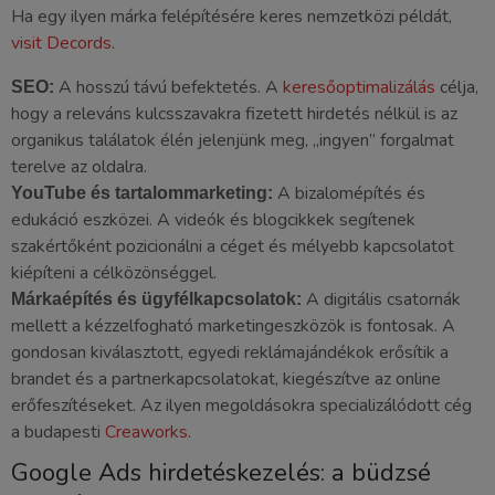
Ha egy ilyen márka felépítésére keres nemzetközi példát,
visit Decords
.
A hosszú távú befektetés. A
keresőoptimalizálás
célja,
SEO:
hogy a releváns kulcsszavakra fizetett hirdetés nélkül is az
organikus találatok élén jelenjünk meg, „ingyen” forgalmat
terelve az oldalra.
A bizalomépítés és
YouTube és tartalommarketing:
edukáció eszközei. A videók és blogcikkek segítenek
szakértőként pozicionálni a céget és mélyebb kapcsolatot
kiépíteni a célközönséggel.
A digitális csatornák
Márkaépítés és ügyfélkapcsolatok:
mellett a kézzelfogható marketingeszközök is fontosak. A
gondosan kiválasztott, egyedi reklámajándékok erősítik a
brandet és a partnerkapcsolatokat, kiegészítve az online
erőfeszítéseket. Az ilyen megoldásokra specializálódott cég
a budapesti
Creaworks
.
Google Ads hirdetéskezelés: a büdzsé