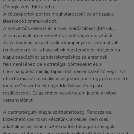
(Google Ads, Meta, stb.).
A célcsoportok pontos meghatározását és a hozzájuk
illeszkedő kommunikációt.
A konverziós célokat és a siker mérőszámait (KPI-ok).
A kampányok ütemezését és a költségek elosztását.
Az AI korában sokan bízzák a kampányokat automatizált
rendszerekre. Mi is használunk mesterséges intelligencia
alapú eszközöket az adatelemzéshez és a trendek
felismeréséhez, de a stratégiai döntéseket és a
finomhangolást mindig tapasztalt, senior szakértő végzi. Az
effektív munkát manuálisan végezzük, mert egy gép nem érti
meg az Ön üzletének egyedi kihívásait és a piaci
rezdüléseket. Ez az emberi szakértelem jelenti a valódi
versenyelőnyt.
A partnerségünk alapja az átláthatóság. Rendszeres,
közérthető riportokat készítünk, amelyek nem csak
adathalmazok, hanem üzleti döntéstámogató anyagok.
Pontosan látni fogja, hogy minden elköltött forint hova került