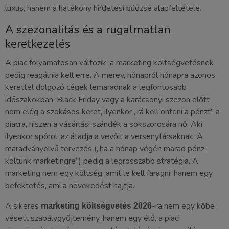
luxus, hanem a hatékony hirdetési büdzsé alapfeltétele.
A szezonalitás és a rugalmatlan
keretkezelés
A piac folyamatosan változik, a marketing költségvetésnek
pedig reagálnia kell erre. A merev, hónapról hónapra azonos
kerettel dolgozó cégek lemaradnak a legfontosabb
időszakokban. Black Friday vagy a karácsonyi szezon előtt
nem elég a szokásos keret, ilyenkor „rá kell önteni a pénzt” a
piacra, hiszen a vásárlási szándék a sokszorosára nő. Aki
ilyenkor spórol, az átadja a vevőit a versenytársaknak. A
maradványelvű tervezés („ha a hónap végén marad pénz,
költünk marketingre”) pedig a legrosszabb stratégia. A
marketing nem egy költség, amit le kell faragni, hanem egy
befektetés, ami a növekedést hajtja.
A sikeres
-ra nem egy kőbe
marketing költségvetés 2026
vésett szabálygyűjtemény, hanem egy élő, a piaci