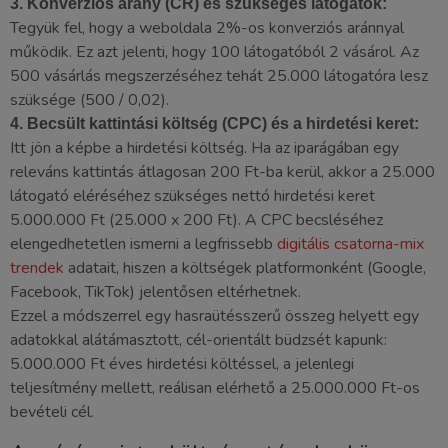
3. Konverziós arány (CR) és szükséges látogatók:
Tegyük fel, hogy a weboldala 2%-os konverziós aránnyal
működik. Ez azt jelenti, hogy 100 látogatóból 2 vásárol. Az
500 vásárlás megszerzéséhez tehát 25.000 látogatóra lesz
szüksége (500 / 0,02).
4. Becsült kattintási költség (CPC) és a hirdetési keret:
Itt jön a képbe a hirdetési költség. Ha az iparágában egy
releváns kattintás átlagosan 200 Ft-ba kerül, akkor a 25.000
látogató eléréséhez szükséges nettó hirdetési keret
5.000.000 Ft (25.000 x 200 Ft). A CPC becsléséhez
elengedhetetlen ismerni a legfrissebb
digitális csatorna-mix
trendek
adatait, hiszen a költségek platformonként (Google,
Facebook, TikTok) jelentősen eltérhetnek.
Ezzel a módszerrel egy hasraütésszerű összeg helyett egy
adatokkal alátámasztott, cél-orientált büdzsét kapunk:
5.000.000 Ft éves hirdetési költéssel, a jelenlegi
teljesítmény mellett, reálisan elérhető a 25.000.000 Ft-os
bevételi cél.