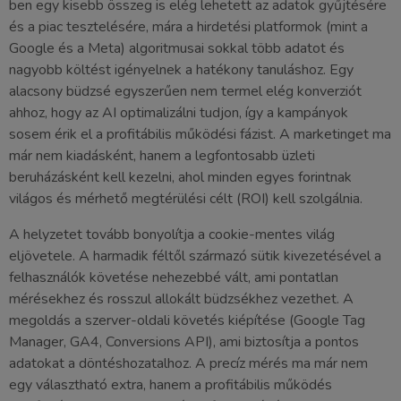
ben egy kisebb összeg is elég lehetett az adatok gyűjtésére
és a piac tesztelésére, mára a hirdetési platformok (mint a
Google és a Meta) algoritmusai sokkal több adatot és
nagyobb költést igényelnek a hatékony tanuláshoz. Egy
alacsony büdzsé egyszerűen nem termel elég konverziót
ahhoz, hogy az AI optimalizálni tudjon, így a kampányok
sosem érik el a profitábilis működési fázist. A marketinget ma
már nem kiadásként, hanem a legfontosabb üzleti
beruházásként kell kezelni, ahol minden egyes forintnak
világos és mérhető megtérülési célt (ROI) kell szolgálnia.
A helyzetet tovább bonyolítja a cookie-mentes világ
eljövetele. A harmadik féltől származó sütik kivezetésével a
felhasználók követése nehezebbé vált, ami pontatlan
mérésekhez és rosszul allokált büdzsékhez vezethet. A
megoldás a szerver-oldali követés kiépítése (Google Tag
Manager, GA4, Conversions API), ami biztosítja a pontos
adatokat a döntéshozatalhoz. A precíz mérés ma már nem
egy választható extra, hanem a profitábilis működés