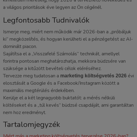
kíméletlen méréséig, hogy 2026 a tervezhető növekedés és
a világos prioritások éve legyen az Ön cégénél.
Legfontosabb Tudnivalók
Ismerje meg, miért nem működik már 2026-ban a „próbáljuk
ki” megközelítés, és hogyan kerülheti el a pénzégetést az AI-
dominált piacon.
Sajátítsa el a „Visszafelé Számolás” technikát, amellyel
forintra pontosan meghatározhatja, mekkora büdzsére van
szüksége a kitűzött bevételi célok eléréséhez.
Tervezze meg tudatosan a
évi
marketing költségvetés 2026
elosztását a Google és a Facebook/Instagram között a
maximális megtérülés érdekében.
Kerülje el a két legnagyobb buktatót: a mérés nélküli
költéseket és a „túl kevés” büdzsé csapdáját, ami garantáltan
nem hoz eredményt.
Tartalomjegyzék
Miért más a marketing költségvetés tervezése 2026-ban?