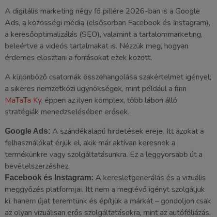
A digitális marketing négy fő pillére 2026-ban is a Google
Ads, a közösségi média (elsősorban Facebook és Instagram),
a keresőoptimalizálás (SEO), valamint a tartalommarketing,
beleértve a videós tartalmakat is. Nézzük meg, hogyan
érdemes elosztani a forrásokat ezek között.
A különböző csatornák összehangolása szakértelmet igényel;
a sikeres nemzetközi ügynökségek, mint például a finn
MaTaTa Ky
, éppen az ilyen komplex, több lábon álló
stratégiák menedzselésében erősek.
A szándékalapú hirdetések ereje. Itt azokat a
Google Ads:
felhasználókat érjük el, akik már aktívan keresnek a
termékünkre vagy szolgáltatásunkra. Ez a leggyorsabb út a
bevételszerzéshez.
A keresletgenerálás és a vizuális
Facebook és Instagram:
meggyőzés platformjai. Itt nem a meglévő igényt szolgáljuk
ki, hanem újat teremtünk és építjük a márkát – gondoljon csak
az olyan vizuálisan erős szolgáltatásokra, mint az autófóliázás.