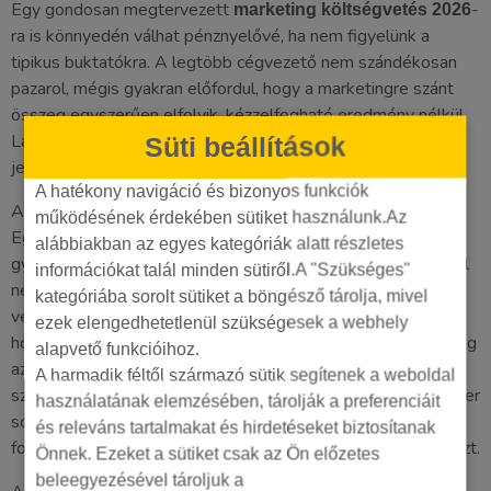
Egy gondosan megtervezett
-
marketing költségvetés 2026
ra is könnyedén válhat pénznyelővé, ha nem figyelünk a
tipikus buktatókra. A legtöbb cégvezető nem szándékosan
pazarol, mégis gyakran előfordul, hogy a marketingre szánt
összeg egyszerűen elfolyik, kézzelfogható eredmény nélkül.
Lássuk, melyek a leggyakoribb hibák, amelyek egyenes utat
Süti beállítások
jelentenek a pénzégetéshez.
A hatékony navigáció és bizonyos funkciók
A legnagyobb probléma az ad hoc, stratégia nélküli költés.
működésének érdekében sütiket használunk.Az
Egy hirtelen ötlettől vezérelt Facebook kampány vagy egy
alábbiakban az egyes kategóriák alatt részletes
gyors Google hirdetés megfelelő mérés és célkitűzés nélkül
információkat talál minden sütiről.A "Szükséges"
nem befektetés, hanem szerencsejáték. Ugyanilyen
kategóriába sorolt sütiket a böngésző tárolja, mivel
veszélyes a „túl kevés” büdzsé csapdája. Sokan gondolják,
ezek elengedhetetlenül szükségesek a webhely
hogy napi 1-2 ezer forinttal már csodát lehet tenni. A valóság
alapvető funkcióihoz.
az, hogy a hirdetési platformok algoritmusainak adatra van
A harmadik féltől származó sütik segítenek a weboldal
szükségük az optimalizáláshoz. Egy mikró-keretből a rendszer
használatának elemzésében, tárolják a preferenciáit
sosem tanulja meg, kik a valódi vevői, így a kampány
és releváns tartalmakat és hirdetéseket biztosítanak
folyamatosan a „tanulási fázisban” ragad, és csak viszi a pénzt.
Önnek. Ezeket a sütiket csak az Ön előzetes
beleegyezésével tároljuk a