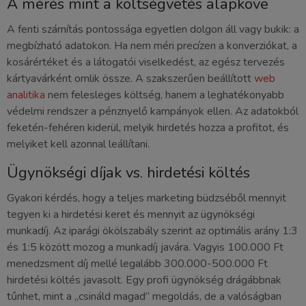
A mérés mint a költségvetés alapköve
A fenti számítás pontossága egyetlen dolgon áll vagy bukik: a
megbízható adatokon. Ha nem méri precízen a konverziókat, a
kosárértéket és a látogatói viselkedést, az egész tervezés
kártyavárként omlik össze. A szakszerűen beállított
web
analitika
nem felesleges költség, hanem a leghatékonyabb
védelmi rendszer a pénznyelő kampányok ellen. Az adatokból
feketén-fehéren kiderül, melyik hirdetés hozza a profitot, és
melyiket kell azonnal leállítani.
Ügynökségi díjak vs. hirdetési költés
Gyakori kérdés, hogy a teljes marketing büdzséből mennyit
tegyen ki a hirdetési keret és mennyit az ügynökségi
munkadíj. Az iparági ökölszabály szerint az optimális arány 1:3
és 1:5 között mozog a munkadíj javára. Vagyis 100.000 Ft
menedzsment díj mellé legalább 300.000-500.000 Ft
hirdetési költés javasolt. Egy profi ügynökség drágábbnak
tűnhet, mint a „csináld magad” megoldás, de a valóságban