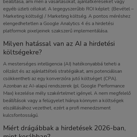
beállítása, ami méri a vásárlásokat, ajánlatkéréseket vagy
egyéb üzleti célokat. A legegyszerűbb ROI képlet: (Bevétel –
Marketing költség) / Marketing költség. A pontos méréshez
elengedhetetlen a Google Analytics 4 és a hirdetési
platformok pixeljeinek szakszerű implementálása.
Milyen hatással van az AI a hirdetési
költségekre?
A mesterséges intelligencia (AI) hatékonyabbá teheti a
célzást és az ajánlattételi stratégiákat, ami potenciálisan
csökkentheti az egy konverzióra jutó költséget (CPA).
Azonban az AI-alapú rendszerek (pl. Google Performance
Max) kezelése mély szakértelmet igényel. A nem megfelelő
beállítások vagy a felügyelet hiánya könnyen a költségek
elszállásához vezethet, ezért a profi menedzsment
kulcsfontosságú.
Miért drágábbak a hirdetések 2026-ban,
mint korábban?