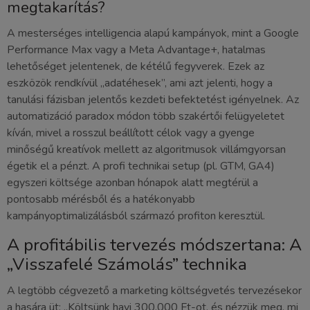
megtakarítás?
A mesterséges intelligencia alapú kampányok, mint a Google
Performance Max vagy a Meta Advantage+, hatalmas
lehetőséget jelentenek, de kétélű fegyverek. Ezek az
eszközök rendkívül „adatéhesek”, ami azt jelenti, hogy a
tanulási fázisban jelentős kezdeti befektetést igényelnek. Az
automatizáció paradox módon több szakértői felügyeletet
kíván, mivel a rosszul beállított célok vagy a gyenge
minőségű kreatívok mellett az algoritmusok villámgyorsan
égetik el a pénzt. A profi technikai setup (pl. GTM, GA4)
egyszeri költsége azonban hónapok alatt megtérül a
pontosabb mérésből és a hatékonyabb
kampányoptimalizálásból származó profiton keresztül.
A profitábilis tervezés módszertana: A
„Visszafelé Számolás” technika
A legtöbb cégvezető a marketing költségvetés tervezésekor
a hasára üt: „Költsünk havi 300.000 Ft-ot, és nézzük meg, mi