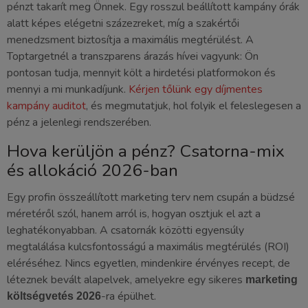
pénzt takarít meg Önnek. Egy rosszul beállított kampány órák
alatt képes elégetni százezreket, míg a szakértői
menedzsment biztosítja a maximális megtérülést. A
Toptargetnél a transzparens árazás hívei vagyunk: Ön
pontosan tudja, mennyit költ a hirdetési platformokon és
mennyi a mi munkadíjunk.
Kérjen tőlünk egy díjmentes
kampány auditot
, és megmutatjuk, hol folyik el feleslegesen a
pénz a jelenlegi rendszerében.
Hova kerüljön a pénz? Csatorna-mix
és allokáció 2026-ban
Egy profin összeállított marketing terv nem csupán a büdzsé
méretéről szól, hanem arról is, hogyan osztjuk el azt a
leghatékonyabban. A csatornák közötti egyensúly
megtalálása kulcsfontosságú a maximális megtérülés (ROI)
eléréséhez. Nincs egyetlen, mindenkire érvényes recept, de
léteznek bevált alapelvek, amelyekre egy sikeres
marketing
-ra épülhet.
költségvetés 2026