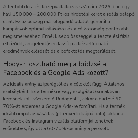
A legtöbb kis- és középvállalkozás számára 2026-ban egy
havi 150.000 – 200.000 Ft-os hirdetési keret a reális belépő
szint. Ez az összeg már elegendő adatot generál a
kampányok optimalizálásához és a célközönség pontosabb
megismeréséhez. Ennél kisebb összeggel a tesztelési fázis
elhúzódik, ami jelentősen lassítja a kézzelfogható
eredmények elérését és a befektetés megtérülését.
Hogyan osztható meg a büdzsé a
Facebook és a Google Ads között?
Az ideális arány az iparágtól és a céloktól függ. Általános
szabályként, ha a termékre vagy szolgáltatásra aktívan
keresnek (pl. „vízszerelő Budapest”), akkor a büdzsé 60-
70%-át érdemes a Google Ads-re fordítani. Ha a termék
inkább impulzusvásárlás (pl. egyedi dizájnú póló), akkor a
Facebook és Instagram vizuális platformjai lehetnek
erősebbek, így ott a 60-70%-os arány a javasolt.