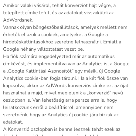
Amikor valaki vásárol, tehát konverziót hajt végre, a
telepített címke lefut, és az adatokat visszaküldi az
AdWordsnek.
Vannak olyan böngészőbeállítások, amelyek mellett nem
érhetők el azok a cookiek, amelyeket a Google a
hirdetéskattintásokhoz szeretne felhasználni. Emiatt a
Google néhány változtatást vezet be.
Ha fiók számára engedélyezted már az automatikus
címkézést, és implementálva van az Analytics is, a Google
a „Google Kattintási Azonosítót” egy másik, új Google
Analytics cookie-ban fogja tárolni. Ha a két fiók össze van
kapcsolva, akkor az AdWords konverziós címke ezt az újat
használhatja majd, mivel megjelenik a „konverzió” nevű
oszlopban is. Van lehetőség arra persze arra is, hogy
leiratkozzunk erről a beállításról, amennyiben nem
szeretnénk, hogy az Analytics új cookie-jára bízzuk az
adatokat.
A Konverzió oszlopban is benne lesznek tehát ezek az