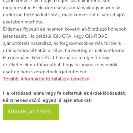
újabb konverziók, hogy a teljes számukat lehessen
megbecsülni. Ezek a keresési kampányok ugyanazon az
eszközön történő kattintás, majd konverziót is végrehajtó
esetében mérhető.
Érdemes figyelni és nyomon követni a következő hónapok
jelentéseit. Ha például Cél-CPA, vagy Cél-ROAS
ajánlattételt használsz, és forgalomcsökkentés történik
utána, módosíthatók a célok, ha esetleg ez bekövetkezne.
Ha manuális, kézi CPC-t használsz, a teljesítmény
értékelésekor előfordulhat, hogy bizonyos konverziók
esetleg nem szerepelnek a jelentésben.
További információt itt találsz a témában!
Ha kérdésed lenne vagy felkeltettük az érdeklődésedet,
kérd neked szóló, egyedi árajánlatunkat!
ÁRAJÁNLAT KÉRÉS