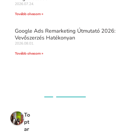
2026.07.24.
Tovább olvasom »
Google Ads Remarketing Útmutató 2026:
Vevőszerzés Hatékonyan
2026.08.01.
Tovább olvasom »
Ügyfeleink véleménye
To
pt
ar