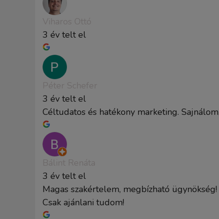
Viharos Ottó
3 év telt el
Péter Schefer
3 év telt el
Céltudatos és hatékony marketing. Sajnálom
Bálint Renáta
3 év telt el
Magas szakértelem, megbízható ügynökség!
Csak ajánlani tudom!