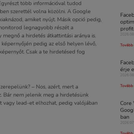
 Egyrészt több információval tudod
dben szerettél volna közölni. A Google
Faceb
iaknázod, amiket nyújt. Másik opció pedig,
optim
 monitorod legnagyobb részét a
profi
megnő a hirdetés átkattintási aránya is.
2026.08
 képernyőjén pedig az első helyen lévő,
Tovább 
képernyőt. Csak a te hirdetésed fog
Faceb
érje e
2026.08
szerepelünk? – Nos, azért, mert a
Tovább 
z. Bár nem jelenik meg a hirdetésünk
t vagy lead-et elhozhat, pedig valójában
Core 
Googl
ban
2026.07
Tovább 