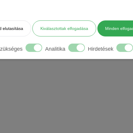
Tovább 
KÖVETKEZŐ
Konverziómérés: mi az és mire jó
 elutasítása
Kiválasztottak elfogadása
Minden elfoga
zükséges
Analitika
Hirdetések