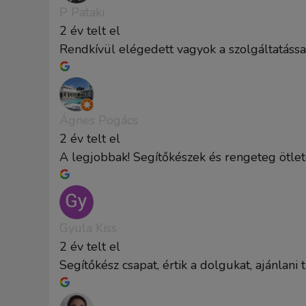
P Pataki
2 év telt el
Rendkívül elégedett vagyok a szolgáltatássa
Ágnes Pogács
2 év telt el
A legjobbak! Segítőkészek és rengeteg ötlet
Gyula Kiss
2 év telt el
Segítőkész csapat, értik a dolgukat, ajánlani