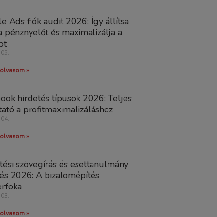
e Ads fiók audit 2026: Így állítsa
 pénznyelőt és maximalizálja a
ot
.05.
olvasom »
ook hirdetés típusok 2026: Teljes
ató a profitmaximalizáláshoz
.04.
olvasom »
tési szövegírás és esettanulmány
tés 2026: A bizalomépítés
rfoka
.03.
olvasom »