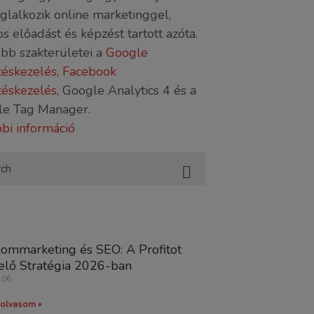
oglalkozik online marketinggel,
s előadást és képzést tartott azóta.
bb szakterületei a
Google
téskezelés
,
Facebook
téskezelés
, Google Analytics 4 és a
le Tag Manager.
bi információ
lommarketing és SEO: A Profitot
lő Stratégia 2026-ban
.06.
olvasom »