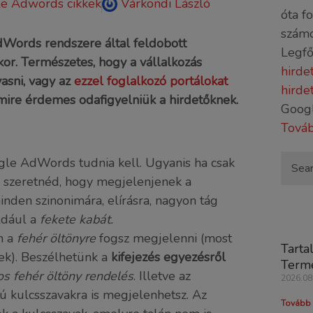
e Adwords cikkek
Várkondi László
óta f
számo
dWords rendszere által feldobott
Legfő
or. Természetes, hogy a vállalkozás
hirde
asni, vagy az
ezzel foglalkozó portálokat
hirde
mire érdemes odafigyelniük a hirdetőknek.
Goog
Továb
gle AdWords tudnia kell. Ugyanis ha csak
re szeretnéd, hogy megjelenjenek a
nden szinonimára, elírásra, nagyon tág
éldául a
fekete kabát.
n a
fehér öltönyre
fogsz megjelenni (most
Tarta
nek). Beszélhetünk a
kifejezés egyezésről
Terme
os fehér öltöny rendelés
. Illetve az
2026.08
ájú kulcsszavakra is megjelenhetsz. Az
Tovább 