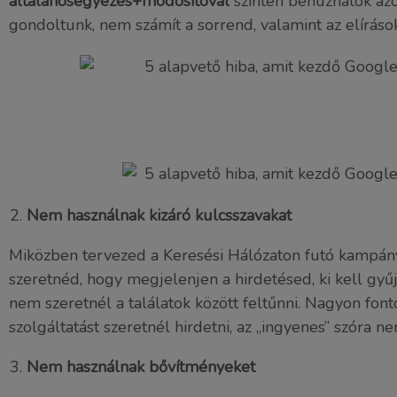
általánosegyezés+módosítóval
szintén behúzhatók azo
gondoltunk, nem számít a sorrend, valamint az elírások
Nem használnak kizáró kulcsszavakat
Miközben tervezed a Keresési Hálózaton futó kampányo
szeretnéd, hogy megjelenjen a hirdetésed, ki kell gyűjt
nem szeretnél a találatok között feltűnni. Nagyon font
szolgáltatást szeretnél hirdetni, az „ingyenes” szóra n
Nem használnak bővítményeket