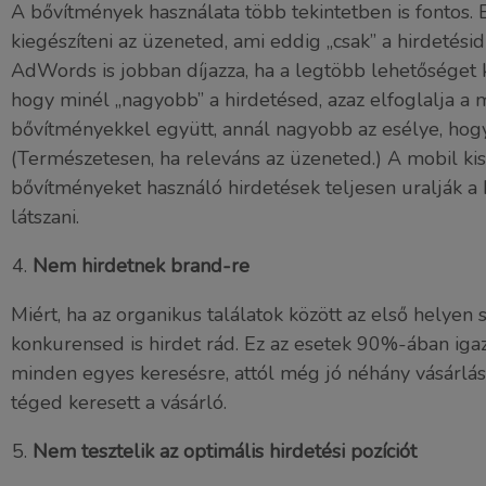
A bővítmények használata több tekintetben is fontos.
kiegészíteni az üzeneted, ami eddig „csak” a hirdetési
AdWords is jobban díjazza, ha a legtöbb lehetőséget k
hogy minél „nagyobb” a hirdetésed, azaz elfoglalja a
bővítményekkel együtt, annál nagyobb az esélye, hogy 
(Természetesen, ha releváns az üzeneted.) A mobil kis
bővítményeket használó hirdetések teljesen uralják a 
látszani.
Nem hirdetnek brand-re
Miért, ha az organikus találatok között az első helyen 
konkurensed is hirdet rád. Ez az esetek 90%-ában iga
minden egyes keresésre, attól még jó néhány vásárlás
téged keresett a vásárló.
Nem tesztelik az optimális hirdetési pozíciót