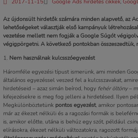
2017-11-15
Google Ads hirdetés cikkek
,
Googl
Az újdonsült hirdetők számára minden alapvető, az A
lehetőségeket választják első kampányuk létrehozásak
vezetése mellett nem fogják a Google Súgót végigolv
végigpörgetni. A következő pontokban összeszedtük, 
Nem használnak kulcsszóegyezést
Háromféle egyezési típust ismerünk, ami minden Goo
általános egyezéssel veszed fel a kulcsszavakat, ami
hirdetéseid – azaz simán beírod, hogy
fehér öltöny
– mi
kifejezésekre is meg fog jelleni a hirdetésed. Ilyen p
Megkülönböztetünk
pontos egyezést
, amikor pontosa
már az ékezet nélküli és a ragozási formák is belefér
is, amikor előtte, utána is behúz egy szót, például
csin
elírásokra, ékezet nélküli változatokra, ragozott form