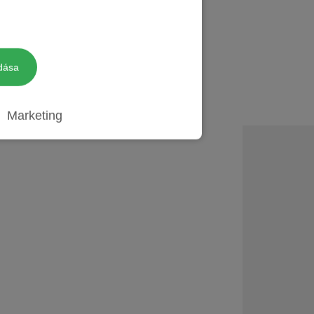
olvasom »
dása
Marketing