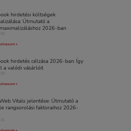
ook hirdetési költségek
alizálása: Útmutató a
tmaximalizáláshoz 2026-ban
.02.
olvasom »
ook hirdetés célzása 2026-ban: Így
l a valódi vásárlóit
.03.
olvasom »
Web Vitals jelentése: Útmutató a
e rangsorolási faktoraihoz 2026-
.31.
olvasom »