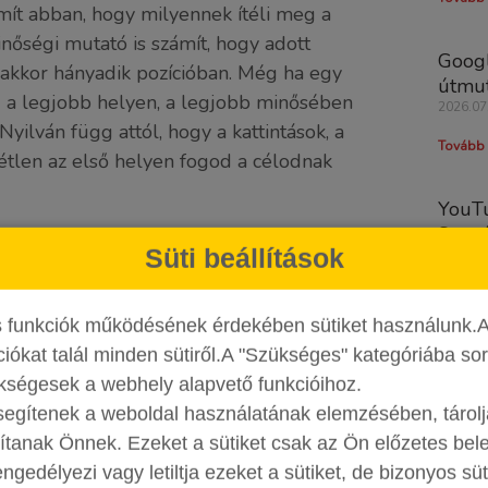
mít abban, hogy milyennek ítéli meg a
őségi mutató is számít, hogy adott
Googl
 akkor hányadik pozícióban. Még ha egy
útmu
 a legjobb helyen, a legjobb minősében
2026.07
 Nyilván függ attól, hogy a kattintások, a
Tovább 
étlen az első helyen fogod a célodnak
YouTu
Strat
t, kérd neked szóló, egyedi
Süti beállítások
Vide
2026.08
Tovább 
s funkciók működésének érdekében sütiket használunk.
ciókat talál minden sütiről.A "Szükséges" kategóriába soro
Kibőv
kségesek a webhely alapvető funkcióihoz.
Conve
segítenek a weboldal használatának elemzésében, tároljá
ponto
sítanak Önnek. Ezeket a sütiket csak az Ön előzetes bel
2026.07
edélyezi vagy letiltja ezeket a sütiket, de bizonyos süti
+36 30 442 8304