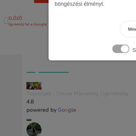
böngészési élményt.
ELŐZŐ
Így kerülj fel a Google Térképre
Mind
S
Ügyfeleink véleménye
Toptarget - Online Marketing Ügynökség
4.8
powered by
G
o
o
g
l
e