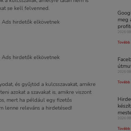
k a kulcsszavak, amelyre talán nem is
at se kell felvenned.
Googl
meg a
profit
2026.08
Tovább 
Faceb
útmut
2026.08
Tovább 
dat, és gyűjtöd a kulcsszavakat, amikre
eni azokat a szavakat is, amikre viszont
Hirde
os, mert ha például egy fizetős
készí
em lenne releváns a hirdetésed!
meste
2026.08
Tovább 